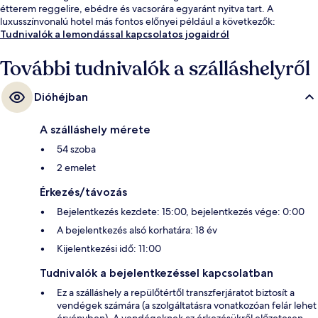
étterem reggelire, ebédre és vacsorára egyaránt nyitva tart. A
luxusszínvonalú hotel más fontos előnyei például a következők:
bár/társalgó, edzőterem és fitneszlétesítmény. Más utazók imádják a
Tudnivalók a lemondással kapcsolatos jogaidról
hely következó jellemzőit: segítőkész személyzet.
További tudnivalók a szálláshelyről
Dióhéjban
A szálláshely mérete
54 szoba
2 emelet
Érkezés/távozás
Bejelentkezés kezdete: 15:00, bejelentkezés vége: 0:00
A bejelentkezés alsó korhatára: 18 év
Kijelentkezési idő: 11:00
Tudnivalók a bejelentkezéssel kapcsolatban
Ez a szálláshely a repülőtértől transzferjáratot biztosít a
vendégek számára (a szolgáltatásra vonatkozóan felár lehet
érvényben). A vendégeknek az érkezésükről előzetesen