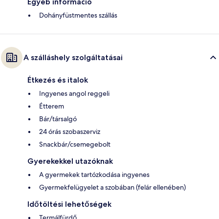
Egyéb információ
Dohányfüstmentes szállás
A szálláshely szolgáltatásai
Étkezés és italok
Ingyenes angol reggeli
Étterem
Bár/társalgó
24 órás szobaszerviz
Snackbár/csemegebolt
Gyerekekkel utazóknak
A gyermekek tartózkodása ingyenes
Gyermekfelügyelet a szobában (felár ellenében)
Időtöltési lehetőségek
Termálfürdő