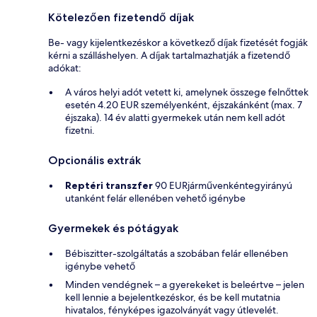
Kötelezően fizetendő díjak
Be- vagy kijelentkezéskor a következő díjak fizetését fogják
kérni a szálláshelyen. A díjak tartalmazhatják a fizetendő
adókat:
A város helyi adót vetett ki, amelynek összege felnőttek
esetén 4.20 EUR személyenként, éjszakánként (max. 7
éjszaka). 14 év alatti gyermekek után nem kell adót
fizetni.
Opcionális extrák
Reptéri transzfer
90 EURjárművenkéntegyirányú
utanként felár ellenében vehető igénybe
Gyermekek és pótágyak
Bébiszitter-szolgáltatás a szobában felár ellenében
igénybe vehető
Minden vendégnek – a gyerekeket is beleértve – jelen
kell lennie a bejelentkezéskor, és be kell mutatnia
hivatalos, fényképes igazolványát vagy útlevelét.