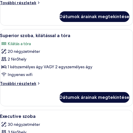
Comfort
Comfort
További részletek
szoba
szoba
további
Dátumok árainak megtekintése
részletei
A
Egy szállodai szoba két ággyal, íróaszt
5
Superior szoba, kilátással a tóra
következő
Kilátás a tóra
szoba
20 négyzetméter
összes
képének
2 férőhely
megtekintése:
1 kétszemélyes ágy VAGY 2 egyszemélyes ágy
Superior
Ingyenes wifi
szoba,
Superior
További részletek
kilátással
szoba,
a
kilátással
Dátumok árainak megtekintése
a
tóra
tóra
további
A
Egy szállodai szoba, amelyben található
4
részletei
Executive szoba
következő
30 négyzetméter
szoba
3 férőhely