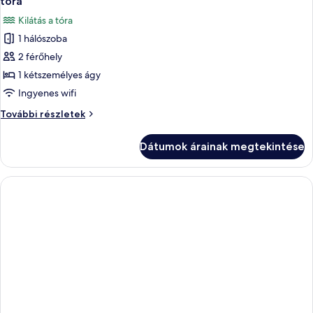
tóra
szoba
Kilátás a tóra
összes
1 hálószoba
képének
2 férőhely
megtekintése:
Junior
1 kétszemélyes ágy
stúdió
Ingyenes wifi
lakosztály,
Junior
További részletek
1
stúdió
kétszemélyes
lakosztály,
Dátumok árainak megtekintése
1
ágy,
kétszemélyes
kilátással
ágy,
a
kilátással
a
tóra
tóra
további
részletei