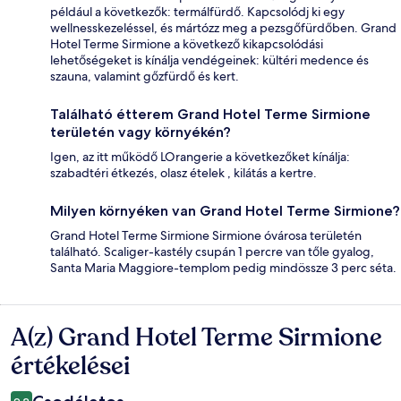
például a következők: termálfürdő. Kapcsolódj ki egy
wellnesskezeléssel, és mártózz meg a pezsgőfürdőben. Grand
Hotel Terme Sirmione a következő kikapcsolódási
lehetőségeket is kínálja vendégeinek: kültéri medence és
szauna, valamint gőzfürdő és kert.
Található étterem Grand Hotel Terme Sirmione
területén vagy környékén?
Igen, az itt működő LOrangerie a következőket kínálja:
szabadtéri étkezés, olasz ételek , kilátás a kertre.
Milyen környéken van Grand Hotel Terme Sirmione?
Grand Hotel Terme Sirmione Sirmione óvárosa területén
található. Scaliger-kastély csupán 1 percre van tőle gyalog,
Santa Maria Maggiore-templom pedig mindössze 3 perc séta.
A(z) Grand Hotel Terme Sirmione
Értékelések
értékelései