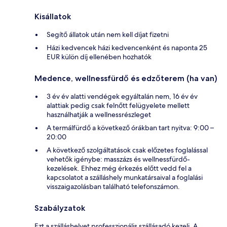
Kisállatok
Segítő állatok után nem kell díjat fizetni
Házi kedvencek házi kedvencenként és naponta 25
EUR külön díj ellenében hozhatók
Medence, wellnessfürdő és edzőterem (ha van)
3 év év alatti vendégek egyáltalán nem, 16 év év
alattiak pedig csak felnőtt felügyelete mellett
használhatják a wellnessrészleget
A termálfürdő a következő órákban tart nyitva: 9:00 –
20:00
A következő szolgáltatások csak előzetes foglalással
vehetők igénybe: masszázs és wellnessfürdő-
kezelések. Ehhez még érkezés előtt vedd fel a
kapcsolatot a szálláshely munkatársaival a foglalási
visszaigazolásban található telefonszámon.
Szabályzatok
Ezt a szálláshelyet professzionális szállásadó kezeli. A