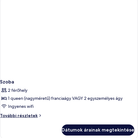
további
részletei
Szoba
2 férőhely
1 queen (nagyméretű) franciaágy VAGY 2 egyszemélyes ágy
Ingyenes wifi
Szoba
További részletek
további
részletei
Dátumok árainak megtekintése