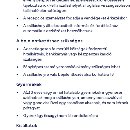
tájékoztatniuk kell a szálláshelyet a foglalási visszaigazoláson
található elérhetőségen.
A recepciós személyzet fogadja a vendégeket érkezéskor.
A szálláshely által biztosított információk fordításához
automatikus eszközöket használhatunk.
A bejelentkezéshez szükséges
Az esetlegesen felmerülő költségek fedezetéül
hitelkártyás, bankkártyás vagy készpénzes kaució
szükséges
Fényképes személyazonosító okmány szükséges lehet
A szálláshelyre való bejelentkezés alsó korhatára 18
Gyermekek
A(z) 3 éves vagy ennél fiatalabb gyermekek ingyenesen
szállhatnak meg a szálláshelyen, amennyiben a szülővel
vagy gondviselővel egy szobában alszanak, és nem kérnek
pótágyat.
Gyerekágy (kiságy) nem áll rendelkezésre
Kisállatok