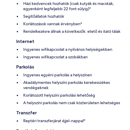
Házi kedvencek hozhatók (csak kutyák és macskák,
egyenként legfeljebb 22 font súlyig)*
Segítőállatok hozhatók
Korlátozások vannak érvényben*
Rendelkezésre állnak a következők: etető és itató tálak
Internet
Ingyenes wifikapcsolat a nyilvános helyiségekben
Ingyenes wifikapcsolat a szobákban
Parkolás
Ingyenes egyéni parkolás a helyszínen
Akadálymentes helyszíni parkolás kerekesszékes
vendégeknek
Korlátozott helyszíni parkolási lehetőség
A helyszíni parkolás nem csak közterületen lehetséges
Transzfer
Reptéri transzferjárat éjjel-nappal*