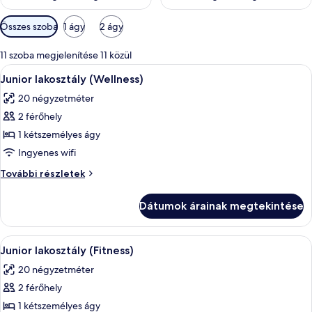
Szobákhoz
Összes szoba
1 ágy
2 ágy
rendelkezésre
álló
11 szoba megjelenítése 11 közül
szűrők
A
Egy szállodai szoba, amelyben található
3
Junior lakosztály (Wellness)
következő
20 négyzetméter
szoba
2 férőhely
összes
képének
1 kétszemélyes ágy
megtekintése:
Ingyenes wifi
Junior
Junior
További részletek
lakosztály
lakosztály
(Wellness)
(Wellness)
Dátumok árainak megtekintése
további
részletei
A
Egy szállodai szoba, amelyben egy nagy
3
Junior lakosztály (Fitness)
következő
20 négyzetméter
szoba
2 férőhely
összes
képének
1 kétszemélyes ágy