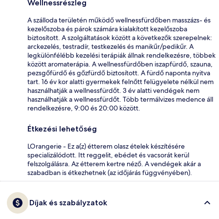
Wellnessrészleg
A szálloda területén működő wellnessfürdőben masszázs- és
kezelőszoba és párok számára kialakított kezelőszoba
biztosított. A szolgáltatások között a következők szerepelnek:
arckezelés, testradír, testkezelés és manikűr/pedikűr. A
legkülönfélébb kezelési terápiák állnak rendelkezésre, többek
között aromaterápia. A wellnessfürdőben iszapfürdő, szauna,
pezsgőfürdő és gőzfürdő biztosított. A fürdő naponta nyitva
tart. 16 év kor alatti gyermekek felnőtt felügyelete nélkül nem
használhatják a wellnessfürdőt. 3 év alatti vendégek nem
használhatják a wellnessfürdőt. Több termálvizes medence áll
rendelkezésre, 9:00 és 20:00 között.
Étkezési lehetőség
LOrangerie - Ez a(z) étterem olasz ételek készítésére
specializálódott. Itt reggelit, ebédet és vacsorát kerül
felszolgálásra. Az étterem kertre néző. A vendégek akár a
szabadban is étkezhetnek (az időjárás függvényében).
Díjak és szabályzatok