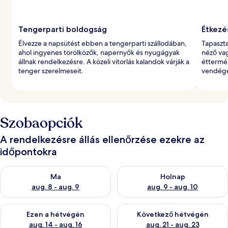
Tengerparti boldogság
Étkezés
Élvezze a napsütést ebben a tengerparti szállodában,
Tapaszta
ahol ingyenes törölközők, napernyők és nyugágyak
néző vag
állnak rendelkezésre. A közeli vitorlás kalandok várják a
étterméb
tenger szerelmeseit.
vendége
Szobaopciók
A rendelkezésre állás ellenőrzése ezekre az
időpontokra
A ma esti rendelkezésre állás ellenőrzése: aug. 8 - aug. 9
A holnapi rendelkezésre állás e
Ma
Holnap
aug. 8 - aug. 9
aug. 9 - aug. 10
A mostani hétvégi rendelkezésre állás ellenőrzése: aug. 14 - au
A következő hétvégi rendelkezé
Ezen a hétvégén
Következő hétvégén
aug. 14 - aug. 16
aug. 21 - aug. 23