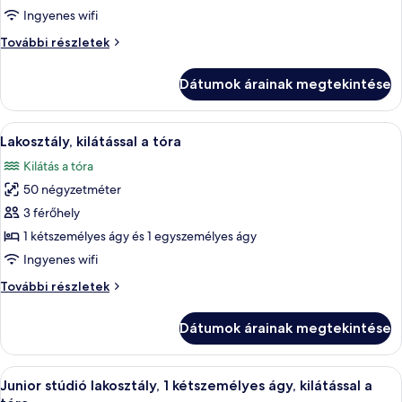
megtekintése:
Ingyenes wifi
Junior
Junior
További részletek
lakosztály
lakosztály
(Fitness)
(Fitness)
Dátumok árainak megtekintése
további
részletei
A
Egy szállodai szoba, amelyben egy nagy 
8
Lakosztály, kilátással a tóra
következő
Kilátás a tóra
szoba
50 négyzetméter
összes
képének
3 férőhely
megtekintése:
1 kétszemélyes ágy és 1 egyszemélyes ágy
Lakosztály,
Ingyenes wifi
kilátással
Lakosztály,
További részletek
a
kilátással
tóra
a
Dátumok árainak megtekintése
tóra
további
részletei
A
Egy modern szállodai szoba, amelyben e
4
Junior stúdió lakosztály, 1 kétszemélyes ágy, kilátással a
következő