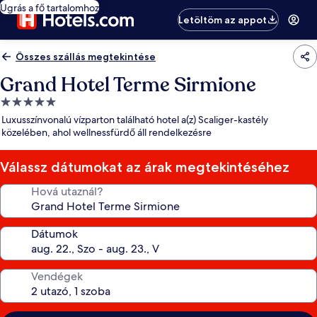
Ugrás a fő tartalomhoz
Letöltöm az appot
Összes szállás megtekintése
Grand Hotel Terme Sirmione
5.0
csillagos
Luxusszínvonalú vízparton található hotel a(z) Scaliger-kastély
szálláshely
közelében, ahol wellnessfürdő áll rendelkezésre
Válassz dátumokat az árak megtekintéséhez
Hová utaznál?
Dátumok
Vendégek