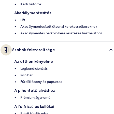
Kerti bútorok
Akadálymentesítés
Lift
Akadálymentesített útvonal kerekesszékeseknek
Akadálymentes parkoló kerekesszékes használathoz
Szobák felszereltsége
Az otthon kényelme
Légkondicionálás
Minibár
Fürdőköpeny és papucsok
A pihentető alváshoz
Prémium ágynemű
A felfrissülés kellékei
Privát fürdőszoba