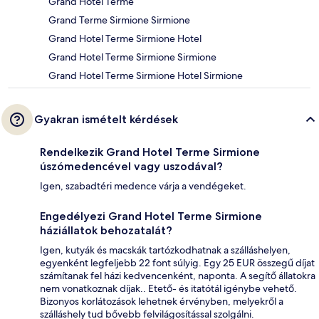
Grand Hotel Terme
Grand Terme Sirmione Sirmione
Grand Hotel Terme Sirmione Hotel
Grand Hotel Terme Sirmione Sirmione
Grand Hotel Terme Sirmione Hotel Sirmione
Gyakran ismételt kérdések
Rendelkezik Grand Hotel Terme Sirmione
úszómedencével vagy uszodával?
Igen, szabadtéri medence várja a vendégeket.
Engedélyezi Grand Hotel Terme Sirmione
háziállatok behozatalát?
Igen, kutyák és macskák tartózkodhatnak a szálláshelyen,
egyenként legfeljebb 22 font súlyig. Egy 25 EUR összegű díjat
számítanak fel házi kedvencenként, naponta. A segítő állatokra
nem vonatkoznak díjak.. Etető- és itatótál igénybe vehető.
Bizonyos korlátozások lehetnek érvényben, melyekről a
szálláshely tud bővebb felvilágosítással szolgálni.