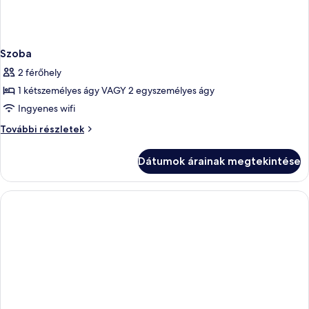
Szoba
2 férőhely
1 kétszemélyes ágy VAGY 2 egyszemélyes ágy
Ingyenes wifi
Szoba
További részletek
további
részletei
Dátumok árainak megtekintése