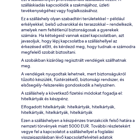
szálláskiadás kapcsolódik a szakmájához, üzleti
tevékenységéhez vagy foglalkozásához.
Ez a szálláshely olyan szabadtéri területekkel – például
erkélyekkel, belső udvarokkal és teraszokkal – rendelkezik,
amelyek nem feltétlenül biztonságosak a gyerekek
számára. Ha kétségeid vannak ezzel kapcsolatban, azt
javasoljuk, hogy lépj kapcsolatba a szálláshellyel az
érkezésed előtt, és kérdezd meg, hogy tudnak-e számodra
megfelelő szobát biztosítani.
A szobákban kizárólag regisztrált vendégek szállhatnak
meg.
A vendégek nyugodtak lehetnek, mert biztonságukról
tűzoltó készülék, füstérzékelő, biztonsági rendszer, és
elsősegély-felszerelés gondoskodik a helyszínen.
A szálláshely a következő fizetési módokat fogadja el:
hitelkártyák és készpénz.
Elfogadott hitelkártyák: hitelkártyák, hitelkártyák,
hitelkártyák, hitelkártyák, hitelkártyák
Ezen a szálláshelyen a készpénzes tranzakciók felső határa a
nemzeti törvények miatt 5000 EUR. További részletekért
vegye fel a kapcsolatot a szálláshellyel a foglalási
visszaigazolásban lévő kapcsolatfelvételi adatok