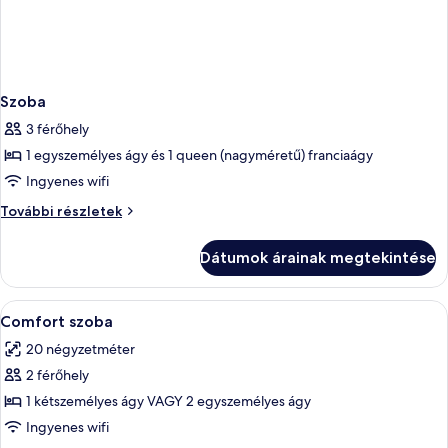
Szoba
3 férőhely
1 egyszemélyes ágy és 1 queen (nagyméretű) franciaágy
Ingyenes wifi
Szoba
További részletek
további
részletei
Dátumok árainak megtekintése
A
Egy szállodai szoba, amelyben egy nagy
4
Comfort szoba
következő
20 négyzetméter
szoba
2 férőhely
összes
képének
1 kétszemélyes ágy VAGY 2 egyszemélyes ágy
megtekintése:
Ingyenes wifi