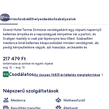
őző
Következő
74+
Áttekintés
Szobák
Elhelyezkedés
Szabályzatok
Grand Hotel Terme Sirmione vendégeként egy vízparti napernyő
kellemes árnyéka és a napozóágyak kényelme vár a parton, és
Scaliger-kastély is csak pár lépésnyire lesz tőled. Szabadtéri
medence kínál kellemes kikapcsolódást minden vendégnek, aki
pedig kényeztetésre vágyik, azt masszázs, arckezelés és
aromaterápia is várja a wellnessrészlegen. A kertre néző LOrangerie
kínálata: olasz ételek. Az étterem reggelire, ebédre és vacsorára
A
217 479 Ft
egyaránt nyitva tart. A luxusszínvonalú hotel más fontos előnyei
jelenlegi
tartalmazza az adókat és egyéb díjakat
például a következők: bár/társalgó, edzőterem és
ár
aug. 12. – aug. 13.
fitneszlétesítmény. Más utazók imádják a hely következó jellemzőit:
Szabadtéri medence, napernyők és n
217 479 Ft
Értékelések
segítőkész személyzet.
Csodálatos
9,2
Az összes (683) értékelés megtekintése
9,2 ennyiből: 10
Népszerű szolgáltatások
Medence
Wellnessfürdő
Repülőtéri transzfer
Állatbarát