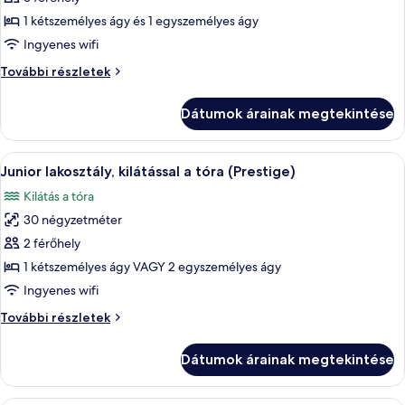
összes
képének
1 kétszemélyes ágy és 1 egyszemélyes ágy
megtekintése:
Ingyenes wifi
Executive
Executive
További részletek
szoba
szoba
további
Dátumok árainak megtekintése
részletei
A
Egy hálószoba, amelyben egy nagy ágy, 
6
Junior lakosztály, kilátással a tóra (Prestige)
következő
Kilátás a tóra
szoba
30 négyzetméter
összes
képének
2 férőhely
megtekintése:
1 kétszemélyes ágy VAGY 2 egyszemélyes ágy
Junior
Ingyenes wifi
lakosztály,
Junior
További részletek
kilátással
lakosztály,
a
kilátással
Dátumok árainak megtekintése
a
tóra
tóra
(Prestige)
(Prestige)