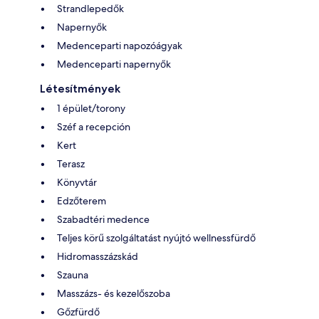
Strandlepedők
Napernyők
Medenceparti napozóágyak
Medenceparti napernyők
Létesítmények
1 épület/torony
Széf a recepción
Kert
Terasz
Könyvtár
Edzőterem
Szabadtéri medence
Teljes körű szolgáltatást nyújtó wellnessfürdő
Hidromasszázskád
Szauna
Masszázs- és kezelőszoba
Gőzfürdő