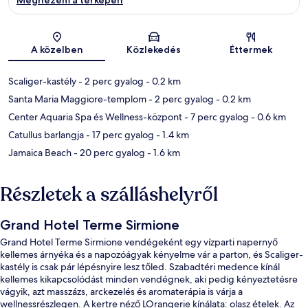
Térkép
A közelben
Közlekedés
Éttermek
Scaliger-kastély
- 2 perc gyalog
- 0.2 km
Santa Maria Maggiore-templom
- 2 perc gyalog
- 0.2 km
Center Aquaria Spa és Wellness-központ
- 7 perc gyalog
- 0.6 km
Catullus barlangja
- 17 perc gyalog
- 1.4 km
Jamaica Beach
- 20 perc gyalog
- 1.6 km
Részletek a szálláshelyről
Grand Hotel Terme Sirmione
Grand Hotel Terme Sirmione vendégeként egy vízparti napernyő
kellemes árnyéka és a napozóágyak kényelme vár a parton, és Scaliger-
kastély is csak pár lépésnyire lesz tőled. Szabadtéri medence kínál
kellemes kikapcsolódást minden vendégnek, aki pedig kényeztetésre
vágyik, azt masszázs, arckezelés és aromaterápia is várja a
wellnessrészlegen. A kertre néző LOrangerie kínálata: olasz ételek. Az