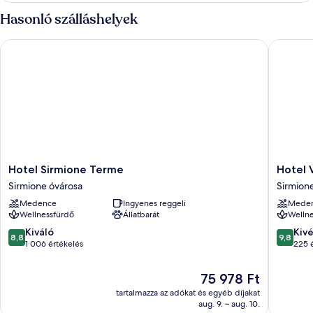
Hasonló szálláshelyek
Hotel Sirmione Terme
Hotel Vi
Hotel
Hotel
Hotel Sirmione Terme
Hotel 
Sirmione
Vinci
Sirmione óvárosa
Sirmion
Terme
Sirmion
Medence
Ingyenes reggeli
Mede
Sirmione
Sirmion
Wellnessfürdő
Állatbarát
Wellne
óvárosa
8.8
9.8
Kiváló
Kiv
8,8
9,8
ennyiből:
ennyiből
1 006 értékelés
225 
10,
10,
Kiváló,
Kivétele
Az
75 978 Ft
1 006
225
ár
tartalmazza az adókat és egyéb díjakat
értékelés
értékelé
75 978 Ft
aug. 9. – aug. 10.