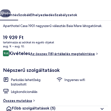
őző
Következő
165+
Áttekintés
Szobák
Elhelyezkedés
Szabályzatok
Aparthotel Casa 1901 nagyszerű választás Baia Mare látogatóinak.
A
19 939 Ft
jelenlegi
tartalmazza az adókat és egyéb díjakat
ár
aug. 9. – aug. 10.
19 939 Ft
Értékelések
Kivételes
9,6
Az összes (18) értékelés megtekintése
9,6 ennyiből: 10
Comfort stúdió | Memóriahabos ágy, s
Népszerű szolgáltatások
Parkolási lehetőség
Ingyenes wifi
biztosított
Légkondicionálás
Összes mutatása
Főbb szolgáltatások
(5)