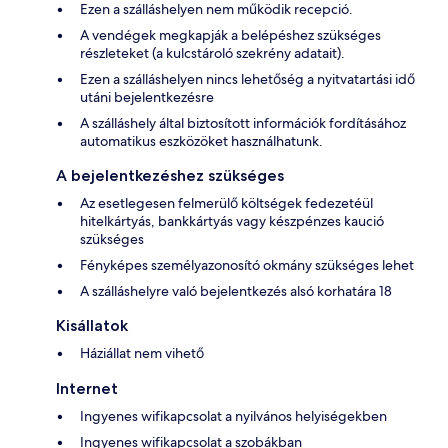
Ezen a szálláshelyen nem működik recepció.
A vendégek megkapják a belépéshez szükséges
részleteket (a kulcstároló szekrény adatait).
Ezen a szálláshelyen nincs lehetőség a nyitvatartási idő
utáni bejelentkezésre
A szálláshely által biztosított információk fordításához
automatikus eszközöket használhatunk.
A bejelentkezéshez szükséges
Az esetlegesen felmerülő költségek fedezetéül
hitelkártyás, bankkártyás vagy készpénzes kaució
szükséges
Fényképes személyazonosító okmány szükséges lehet
A szálláshelyre való bejelentkezés alsó korhatára 18
Kisállatok
Háziállat nem vihető
Internet
Ingyenes wifikapcsolat a nyilvános helyiségekben
Ingyenes wifikapcsolat a szobákban