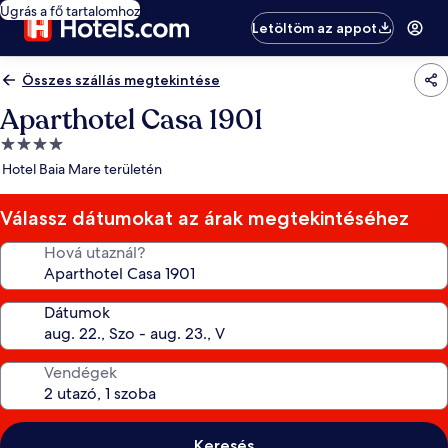
Ugrás a fő tartalomhoz
Letöltöm az appot
Összes szállás megtekintése
Aparthotel Casa 1901
4.0
csillagos
Hotel Baia Mare területén
szálláshely
Válassz dátumokat az árak megtekintéséhez
Hová utaznál?
Dátumok
Vendégek
Keresés