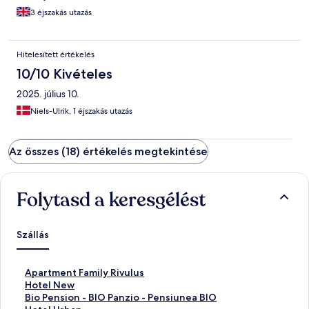
3 éjszakás utazás
Hitelesített értékelés
10/10 Kivételes
2025. július 10.
Niels-Ulrik, 1 éjszakás utazás
Az összes (18) értékelés megtekintése
Folytasd a keresgélést
Szállás
S
Apartment Family Rivulus
z
S
Hotel New
a
z
S
Bio Pension - BIO Panzio - Pensiunea BIO
b
a
z
S