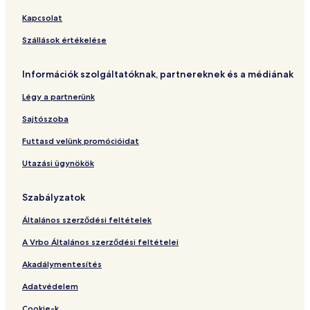
I
t
e
m
M
O
n
e
a
Kapcsolat
t
n
r
t
e
Szállások értékelése
Információk szolgáltatóknak, partnereknek és a médiának
Légy a partnerünk
Sajtószoba
Futtasd velünk promócióidat
Utazási ügynökök
Szabályzatok
Általános szerződési feltételek
A Vrbo Általános szerződési feltételei
Akadálymentesítés
Adatvédelem
Cookie-k