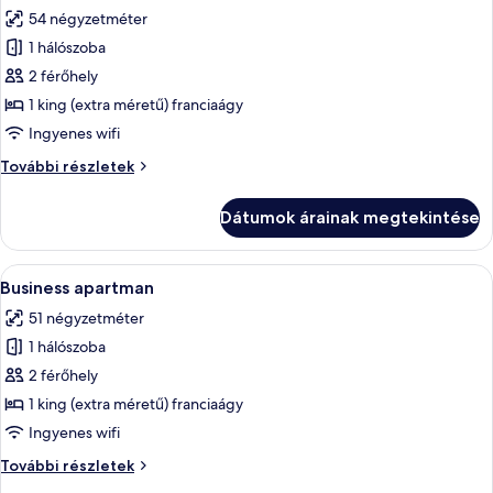
következő
54 négyzetméter
szoba
1 hálószoba
összes
képének
2 férőhely
megtekintése:
1 king (extra méretű) franciaágy
Business
Ingyenes wifi
apartman
Business
További részletek
apartman
további
Dátumok árainak megtekintése
részletei
A
Egy hálószoba, melyben faágy, kandall
17
Business apartman
következő
51 négyzetméter
szoba
1 hálószoba
összes
képének
2 férőhely
megtekintése:
1 king (extra méretű) franciaágy
Business
Ingyenes wifi
apartman
Business
További részletek
apartman