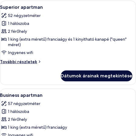
A
Egy galériaszerű szoba, ahol a fa gere
22
Superior apartman
következő
52 négyzetméter
szoba
1 hálószoba
összes
képének
2 férőhely
megtekintése:
1 king (extra méretű) franciaágy és 1 kinyitható kanapé ("queen"
méret)
Superior
apartman
Ingyenes wifi
Superior
További részletek
apartman
további
Dátumok árainak megtekintése
részletei
A
Egy szoba, melyben van egy fa étkezőas
23
Business apartman
következő
57 négyzetméter
szoba
1 hálószoba
összes
képének
2 férőhely
megtekintése:
1 king (extra méretű) franciaágy
Business
Ingyenes wifi