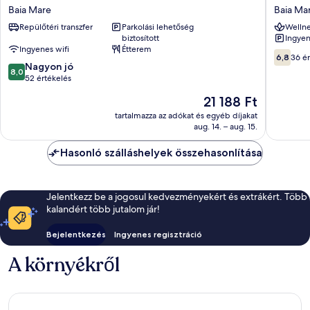
Rivulus
Mara
Baia Mare
Baia Ma
Baia
Baia
Repülőtéri transzfer
Parkolási lehetőség
Wellne
Mare
Mare
biztosított
Ingyen
Ingyenes wifi
Étterem
6.8
6,8
36 ér
8.0
Nagyon jó
ennyiből
8,0
ennyiből:
52 értékelés
10,
10,
36
Az
21 188 Ft
Nagyon
értékelé
ár
jó,
tartalmazza az adókat és egyéb díjakat
21 188 Ft
aug. 14. – aug. 15.
52
értékelés
Hasonló szálláshelyek összehasonlítása
Jelentkezz be a jogosul kedvezményekért és extrákért. Több
kalandért több jutalom jár!
Bejelentkezés
Ingyenes regisztráció
A környékről