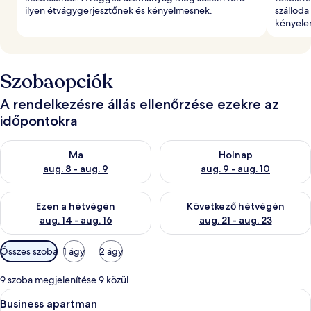
ilyen étvágygerjesztőnek és kényelmesnek.
szálloda
kényele
Szobaopciók
A rendelkezésre állás ellenőrzése ezekre az
időpontokra
A ma esti rendelkezésre állás ellenőrzése: aug. 8 - aug. 9
A holnapi rendelkezésre állás e
Ma
Holnap
aug. 8 - aug. 9
aug. 9 - aug. 10
A mostani hétvégi rendelkezésre állás ellenőrzése: aug. 14 - au
A következő hétvégi rendelkezé
Ezen a hétvégén
Következő hétvégén
aug. 14 - aug. 16
aug. 21 - aug. 23
Szobákhoz
Összes szoba
1 ágy
2 ágy
rendelkezésre
álló
9 szoba megjelenítése 9 közül
szűrők
A
Egy étkező, melynek egyik fala téglából 
13
Business apartman