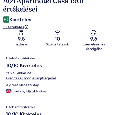
A(z) Aparthotel Casa 1901
Értékelések
értékelései
Kivételes
9,6
18 értékelés
9,8
10
9,6
Tisztaság
Szolgáltatások
Személyzet és
kiszolgálás
Értékelések
Hitelesített értékelés
10/10 Kivételes
2025. január 23.
Fordítás a Google segítségével
A great place to stay
Loredana, 1 éjszakás utazás
Hitelesített értékelés
10/10 Kivételes