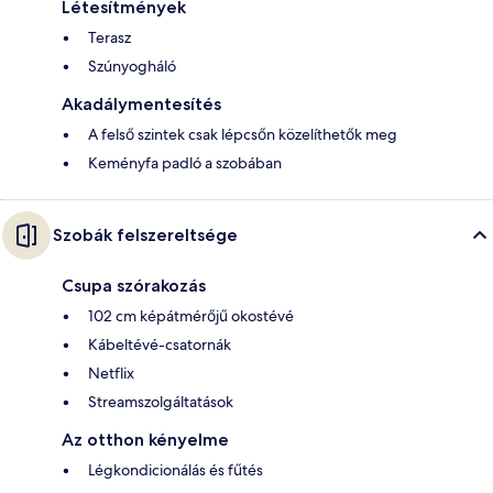
Létesítmények
Terasz
Szúnyogháló
Akadálymentesítés
A felső szintek csak lépcsőn közelíthetők meg
Keményfa padló a szobában
Szobák felszereltsége
Csupa szórakozás
102 cm képátmérőjű okostévé
Kábeltévé-csatornák
Netflix
Streamszolgáltatások
Az otthon kényelme
Légkondicionálás és fűtés