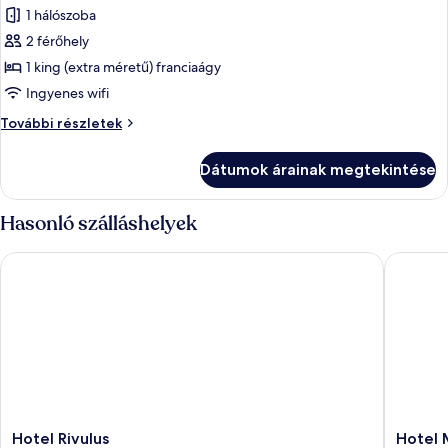
1 hálószoba
összes
képének
2 férőhely
megtekintése:
1 king (extra méretű) franciaágy
Comfort
Ingyenes wifi
stúdió
Comfort
További részletek
stúdió
további
Dátumok árainak megtekintése
részletei
Hasonló szálláshelyek
Hotel Rivulus
Hotel M
Hotel
Hotel
Hotel Rivulus
Hotel 