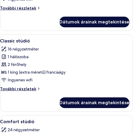
apartman
Business
További részletek
apartman
további
Dátumok árainak megtekintése
részletei
A
Egy hálószoba, amelyben van egy faágy
8
Classic stúdió
következő
16 négyzetméter
szoba
1 hálószoba
összes
képének
2 férőhely
megtekintése:
1 king (extra méretű) franciaágy
Classic
Ingyenes wifi
stúdió
Classic
További részletek
stúdió
további
Dátumok árainak megtekintése
részletei
A
Egy hálószoba, melyben fából készült
14
Comfort stúdió
következő
24 négyzetméter
szoba