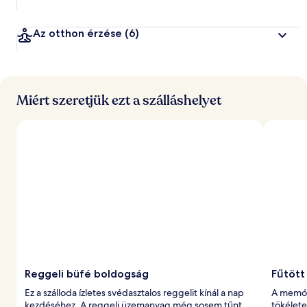
Az otthon érzése
(6)
Miért szeretjük ezt a szálláshelyet
Reggeli büfé boldogság
Fűtött
Ez a szálloda ízletes svédasztalos reggelit kínál a nap
A memór
kezdéséhez. A reggeli üzemanyag még sosem tűnt
tökélete