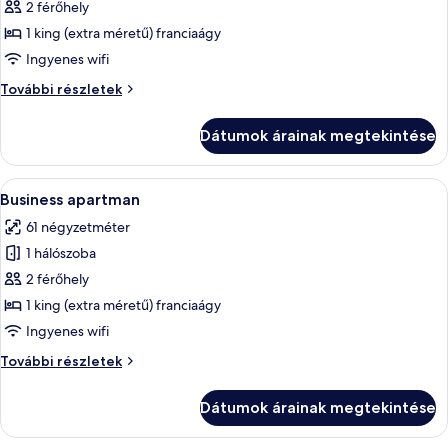
képének
2 férőhely
megtekintése:
1 king (extra méretű) franciaágy
Business
Ingyenes wifi
apartman
Business
További részletek
apartman
további
Dátumok árainak megtekintése
részletei
A
Egy hálószoba, melyben egy faágy, feh
16
Business apartman
következő
61 négyzetméter
szoba
1 hálószoba
összes
képének
2 férőhely
megtekintése:
1 king (extra méretű) franciaágy
Business
Ingyenes wifi
apartman
Business
További részletek
apartman
további
Dátumok árainak megtekintése
részletei