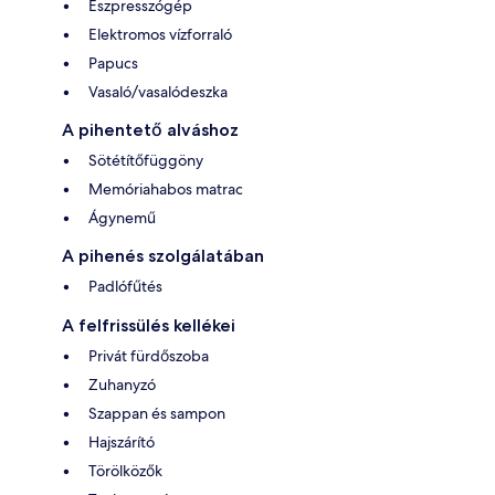
Eszpresszógép
Elektromos vízforraló
Papucs
Vasaló/vasalódeszka
A pihentető alváshoz
Sötétítőfüggöny
Memóriahabos matrac
Ágynemű
A pihenés szolgálatában
Padlófűtés
A felfrissülés kellékei
Privát fürdőszoba
Zuhanyzó
Szappan és sampon
Hajszárító
Törölközők