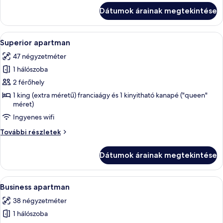
további
Dátumok árainak megtekintése
részletei
A
Egy folyosó vezet egy hálószobába, am
17
Superior apartman
következő
47 négyzetméter
szoba
1 hálószoba
összes
képének
2 férőhely
megtekintése:
1 king (extra méretű) franciaágy és 1 kinyitható kanapé ("queen"
méret)
Superior
apartman
Ingyenes wifi
Superior
További részletek
apartman
további
Dátumok árainak megtekintése
részletei
A
Egy hálószoba, melyben egy faágy, egy 
20
Business apartman
következő
38 négyzetméter
szoba
1 hálószoba
összes