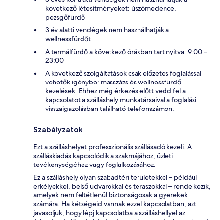
következő létesítményeket: úszómedence,
pezsgőfürdő
3 év alatti vendégek nem használhatják a
wellnessfürdőt
A termálfürdő a következő órákban tart nyitva: 9:00 –
23:00
A következő szolgáltatások csak előzetes foglalással
vehetők igénybe: masszázs és wellnessfürdő-
kezelések. Ehhez még érkezés előtt vedd fel a
kapcsolatot a szálláshely munkatársaival a foglalási
visszaigazolásban található telefonszámon.
Szabályzatok
Ezt a szálláshelyet professzionális szállásadó kezeli. A
szálláskiadás kapcsolódik a szakmájához, üzleti
tevékenységéhez vagy foglalkozásához.
Ez a szálláshely olyan szabadtéri területekkel – például
erkélyekkel, belső udvarokkal és teraszokkal – rendelkezik,
amelyek nem feltétlenül biztonságosak a gyerekek
számára. Ha kétségeid vannak ezzel kapcsolatban, azt
javasoljuk, hogy lépj kapcsolatba a szálláshellyel az