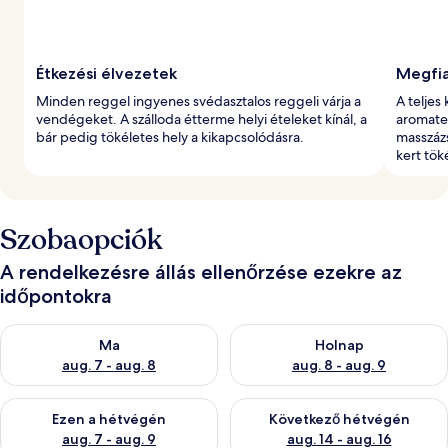
Étkezési élvezetek
Megfia
Minden reggel ingyenes svédasztalos reggeli várja a
A teljes
vendégeket. A szálloda étterme helyi ételeket kínál, a
aromater
bár pedig tökéletes hely a kikapcsolódásra.
masszázs
kert tök
Szobaopciók
A rendelkezésre állás ellenőrzése ezekre az
időpontokra
A ma esti rendelkezésre állás ellenőrzése: aug. 7 - aug. 8
A holnapi rendelkezésre állás e
Ma
Holnap
aug. 7 - aug. 8
aug. 8 - aug. 9
A mostani hétvégi rendelkezésre állás ellenőrzése: aug. 7 - aug
A következő hétvégi rendelkezé
Ezen a hétvégén
Következő hétvégén
aug. 7 - aug. 9
aug. 14 - aug. 16