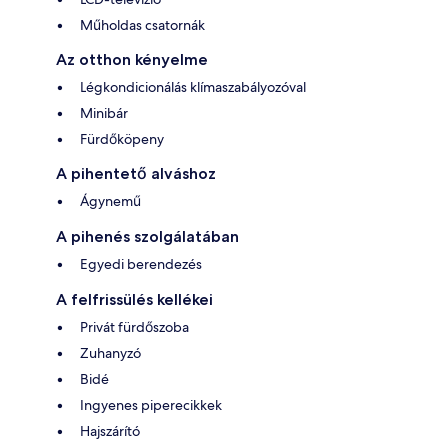
Műholdas csatornák
Az otthon kényelme
Légkondicionálás klímaszabályozóval
Minibár
Fürdőköpeny
A pihentető alváshoz
Ágynemű
A pihenés szolgálatában
Egyedi berendezés
A felfrissülés kellékei
Privát fürdőszoba
Zuhanyzó
Bidé
Ingyenes piperecikkek
Hajszárító