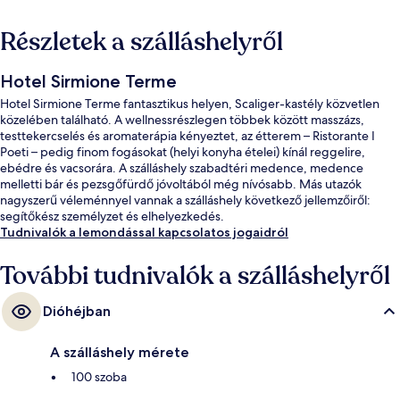
Részletek a szálláshelyről
Hotel Sirmione Terme
Hotel Sirmione Terme fantasztikus helyen, Scaliger-kastély közvetlen
közelében található. A wellnessrészlegen többek között masszázs,
testtekercselés és aromaterápia kényeztet, az étterem – Ristorante I
Poeti – pedig finom fogásokat (helyi konyha ételei) kínál reggelire,
ebédre és vacsorára. A szálláshely szabadtéri medence, medence
melletti bár és pezsgőfürdő jóvoltából még nívósabb. Más utazók
nagyszerű véleménnyel vannak a szálláshely következő jellemzőiről:
segítőkész személyzet és elhelyezkedés.
Tudnivalók a lemondással kapcsolatos jogaidról
További tudnivalók a szálláshelyről
Dióhéjban
A szálláshely mérete
100 szoba