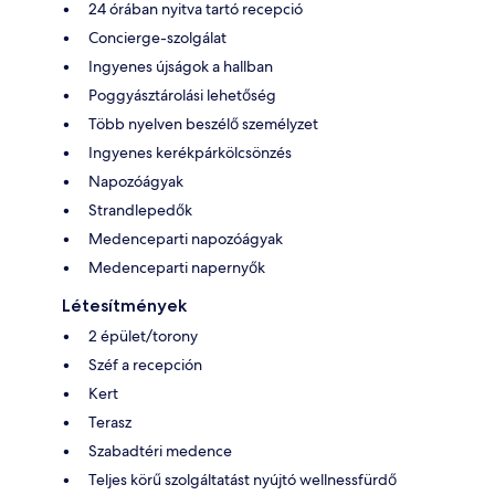
24 órában nyitva tartó recepció
Concierge-szolgálat
Ingyenes újságok a hallban
Poggyásztárolási lehetőség
Több nyelven beszélő személyzet
Ingyenes kerékpárkölcsönzés
Napozóágyak
Strandlepedők
Medenceparti napozóágyak
Medenceparti napernyők
Létesítmények
2 épület/torony
Széf a recepción
Kert
Terasz
Szabadtéri medence
Teljes körű szolgáltatást nyújtó wellnessfürdő