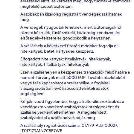
érkezésed előtt, és kérdezd meg, hogy tudnak-e számodra
megfelelő szobát biztosítani.
A szobákban kizárólag regisztrált vendégek szállhatnak
meg.
A vendégek nyugodtak lehetnek, mert biztonságukról
tűzoltó készülék, füstérzékelő, biztonsági rendszer, és
elsősegély-felszerelés gondoskodik a helyszínen.
A szálláshely a következő fizetési módokat fogadja el:
hitelkártyák, betéti kártyák és készpénz.
Elfogadott hitelkártyák: hitelkártyák, hitelkártyák,
hitelkártyák, hitelkártyák, hitelkártyák
Ezen a szálláshelyen a készpénzes tranzakciók felső határa a
nemzeti törvények miatt 5000 EUR. További részletekért
vegye fel a kapcsolatot a szálláshellyel a foglalási
visszaigazolásban lévő kapcsolatfelvételi adatok
segítségével.
Kérjük, vedd figyelembe, hogy a kulturális szokások és a
vendégekre vonatkozó szabályzatok országonként és
szálláshelyenként eltérhetnek. A megjelenített
szabályzatokat a szálláshelyek adják meg.
A szálláshely regisztrációs száma: 017179-ALB-00027,
IT017179A1NZC8E7WF