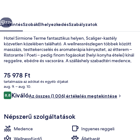
őző
Következő
77+
Áttekintés
Szobák
Elhelyezkedés
Szabályzatok
Hotel Sirmione Terme fantasztikus helyen, Scaliger-kastély
közvetlen közelében található. A wellnessrészlegen többek között
masszázs, testtekercselés és aromaterápia kényeztet, az étterem –
Ristorante I Poeti – pedig finom fogásokat (helyi konyha ételei) kínál
reggelire, ebédre és vacsorára. A szálláshely szabadtéri medence,
medence melletti bár és pezsgőfürdő jóvoltából még nívósabb. Más
utazók nagyszerű véleménnyel vannak a szálláshely következő
A
75 978 Ft
jellemzőiről: segítőkész személyzet és elhelyezkedés.
jelenlegi
tartalmazza az adókat és egyéb díjakat
ár
aug. 9. – aug. 10.
A szálláshely homlokzata – este/éjsza
75 978 Ft
Értékelések
Kiváló
8,8
Az összes (1 006) értékelés megtekintése
8,8 ennyiből: 10
Népszerű szolgáltatások
Medence
Ingyenes reggeli
Wellnessfürdő
Állatbarát