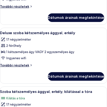
Classic
szoba
Classic
További részletek
kétszemélyes
szoba
kétszemélyes
ággyal
Dátumok árainak megtekintése
ággyal
(Plus)
(Plus)
további
A
Minibár, széf a szobában és íróasztal
7
részletei
Deluxe szoba kétszemélyes ággyal, erkély
következő
17 négyzetméter
szoba
2 férőhely
összes
képének
1 kétszemélyes ágy VAGY 2 egyszemélyes ágy
megtekintése:
Ingyenes wifi
Deluxe
Deluxe
További részletek
szoba
szoba
kétszemélyes
kétszemélyes
Dátumok árainak megtekintése
ággyal,
ággyal,
erkély
erkély
további
A
Egy szállodai szoba, amelyben található 
7
részletei
Szoba kétszemélyes ággyal, erkély, kilátással a tóra
következő
Kilátás a tóra
szoba
17 négyzetméter
összes