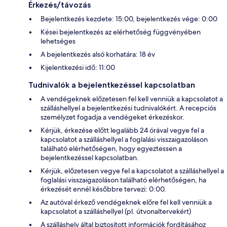
Érkezés/távozás
Bejelentkezés kezdete: 15:00, bejelentkezés vége: 0:00
Kései bejelentkezés az elérhetőség függvényében
lehetséges
A bejelentkezés alsó korhatára: 18 év
Kijelentkezési idő: 11:00
Tudnivalók a bejelentkezéssel kapcsolatban
A vendégeknek előzetesen fel kell venniük a kapcsolatot a
szálláshellyel a bejelentkezési tudnivalókért. A recepciós
személyzet fogadja a vendégeket érkezéskor.
Kérjük, érkezése előtt legalább 24 órával vegye fel a
kapcsolatot a szálláshellyel a foglalási visszaigazoláson
található elérhetőségen, hogy egyeztessen a
bejelentkezéssel kapcsolatban.
Kérjük, előzetesen vegye fel a kapcsolatot a szálláshellyel a
foglalási visszaigazoláson található elérhetőségen, ha
érkezését ennél későbbre tervezi: 0:00.
Az autóval érkező vendégeknek előre fel kell venniük a
kapcsolatot a szálláshellyel (pl. útvonaltervekért)
A szálláshely által biztosított információk fordításához