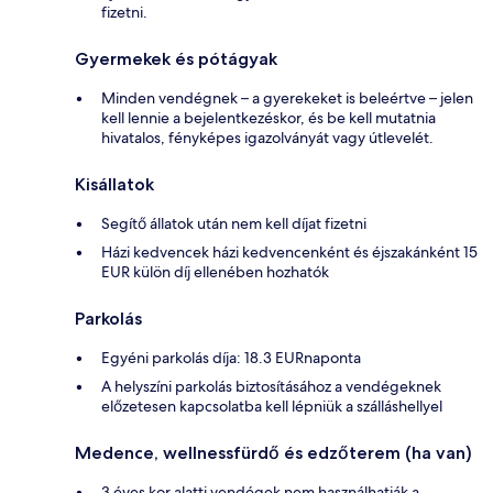
fizetni.
Gyermekek és pótágyak
Minden vendégnek – a gyerekeket is beleértve – jelen
kell lennie a bejelentkezéskor, és be kell mutatnia
hivatalos, fényképes igazolványát vagy útlevelét.
Kisállatok
Segítő állatok után nem kell díjat fizetni
Házi kedvencek házi kedvencenként és éjszakánként 15
EUR külön díj ellenében hozhatók
Parkolás
Egyéni parkolás díja: 18.3 EURnaponta
A helyszíni parkolás biztosításához a vendégeknek
előzetesen kapcsolatba kell lépniük a szálláshellyel
Medence, wellnessfürdő és edzőterem (ha van)
3 éves kor alatti vendégek nem használhatják a