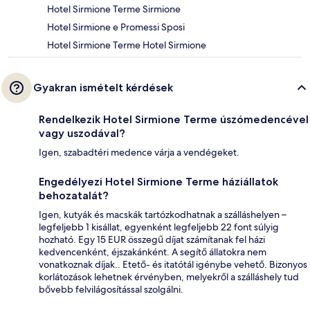
Hotel Sirmione Terme Sirmione
Hotel Sirmione e Promessi Sposi
Hotel Sirmione Terme Hotel Sirmione
Gyakran ismételt kérdések
Rendelkezik Hotel Sirmione Terme úszómedencével
vagy uszodával?
Igen, szabadtéri medence várja a vendégeket.
Engedélyezi Hotel Sirmione Terme háziállatok
behozatalát?
Igen, kutyák és macskák tartózkodhatnak a szálláshelyen –
legfeljebb 1 kisállat, egyenként legfeljebb 22 font súlyig
hozható. Egy 15 EUR összegű díjat számítanak fel házi
kedvencenként, éjszakánként. A segítő állatokra nem
vonatkoznak díjak.. Etető- és itatótál igénybe vehető. Bizonyos
korlátozások lehetnek érvényben, melyekről a szálláshely tud
bővebb felvilágosítással szolgálni.