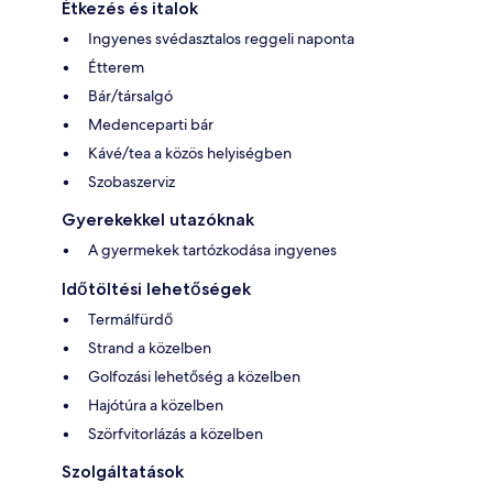
Étkezés és italok
Ingyenes svédasztalos reggeli naponta
Étterem
Bár/társalgó
Medenceparti bár
Kávé/tea a közös helyiségben
Szobaszerviz
Gyerekekkel utazóknak
A gyermekek tartózkodása ingyenes
Időtöltési lehetőségek
Termálfürdő
Strand a közelben
Golfozási lehetőség a közelben
Hajótúra a közelben
Szörfvitorlázás a közelben
Szolgáltatások