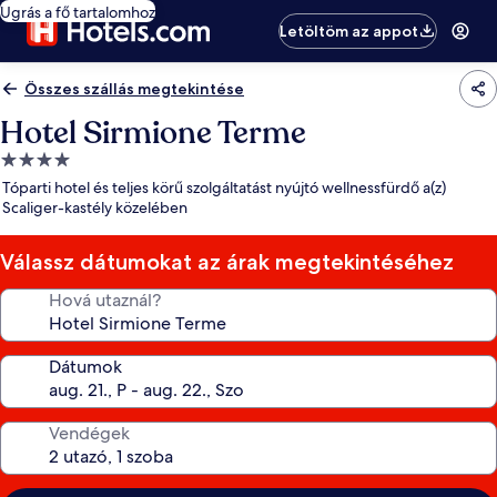
Ugrás a fő tartalomhoz
Letöltöm az appot
Összes szállás megtekintése
Hotel Sirmione Terme
4.0
csillagos
Tóparti hotel és teljes körű szolgáltatást nyújtó wellnessfürdő a(z)
szálláshely
Scaliger-kastély közelében
Válassz dátumokat az árak megtekintéséhez
Hová utaznál?
Dátumok
Vendégek