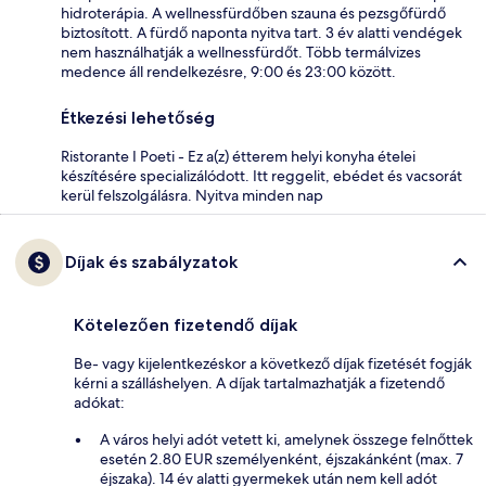
hidroterápia. A wellnessfürdőben szauna és pezsgőfürdő
biztosított. A fürdő naponta nyitva tart. 3 év alatti vendégek
nem használhatják a wellnessfürdőt. Több termálvizes
medence áll rendelkezésre, 9:00 és 23:00 között.
Étkezési lehetőség
Ristorante I Poeti - Ez a(z) étterem helyi konyha ételei
készítésére specializálódott. Itt reggelit, ebédet és vacsorát
kerül felszolgálásra. Nyitva minden nap
Díjak és szabályzatok
Kötelezően fizetendő díjak
Be- vagy kijelentkezéskor a következő díjak fizetését fogják
kérni a szálláshelyen. A díjak tartalmazhatják a fizetendő
adókat:
A város helyi adót vetett ki, amelynek összege felnőttek
esetén 2.80 EUR személyenként, éjszakánként (max. 7
éjszaka). 14 év alatti gyermekek után nem kell adót