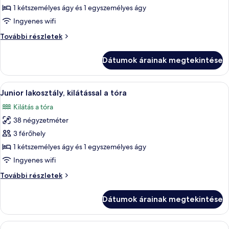
képének
1 kétszemélyes ágy és 1 egyszemélyes ágy
megtekintése:
Ingyenes wifi
Családi
Családi
További részletek
szoba
szoba
kétszemélyes
kétszemélyes
Dátumok árainak megtekintése
ággyal
ággyal
további
részletei
A
Egy nappali, amelyben van egy kanapé, 
5
Junior lakosztály, kilátással a tóra
következő
Kilátás a tóra
szoba
38 négyzetméter
összes
képének
3 férőhely
megtekintése:
1 kétszemélyes ágy és 1 egyszemélyes ágy
Junior
Ingyenes wifi
lakosztály,
Junior
További részletek
kilátással
lakosztály,
a
kilátással
Dátumok árainak megtekintése
a
tóra
tóra
további
A
Egy szállodai szoba, amelyben található