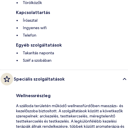
Törölközők
Kapcsolattartás
Íróasztal
Ingyenes wifi
Telefon
Egyéb szolgáltatások
Takarítás naponta
Széf a szobában
Speciális szolgáltatások
Wellnessrészleg
A szálloda területén működő wellnessfürdőben masszázs- és
kezelőszoba biztosított. A szolgáltatások között a következők
szerepelnek: arckezelés, testtekercselés, méregtelenítő
testtekercselés és testkezelés. A legkülönfélébb kezelési
terápiák állnak rendelkezésre, többek között aromaterápia és