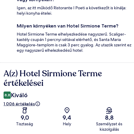
Igen, az itt működő Ristorante I Poeti a következőt is kínálja:
helyi konyha ételei.
Milyen környéken van Hotel Sirmione Terme?
Hotel Sirmione Terme elhelyezkedése nagyszerű. Scaliger-
kastély csupán 1 percnyi sétával elérhető, és Santa Maria
Maggiore-templom is csak 3 perc gyalog. Az utazók szerint ez
egy nagyszerű elhelezkedésű hotel.
A(z) Hotel Sirmione Terme
Értékelések
értékelései
Kiváló
8,8
1 006 értékelés
9,0
9,4
8,8
Tisztaság
Hely
Személyzet és
kiszolgálás