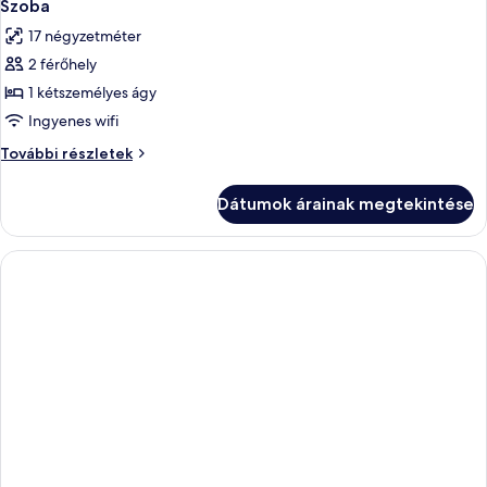
8
Szoba
következő
17 négyzetméter
szoba
2 férőhely
összes
képének
1 kétszemélyes ágy
megtekintése:
Ingyenes wifi
Szoba
Szoba
További részletek
további
részletei
Dátumok árainak megtekintése