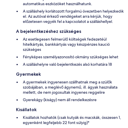
automatikus eszközöket használhatunk.
A szálláshely korlátozott forgalmú övezetben helyezkedik
el. Az autóval érkező vendégeket arra kérjük, hogy
előzetesen vegyék fel a kapcsolatot a szálláshellyel.
A bejelentkezéshez szükséges
Az esetlegesen felmerülő költségek fedezetéül
hitelkártyás, bankkártyás vagy készpénzes kaució
szükséges
Fényképes személyazonosító okmány szükséges lehet
A szálláshelyre való bejelentkezés alsó korhatára 18
Gyermekek
A gyermekek ingyenesen szállhatnak meg a szülők
szobájában, a meglévő ágynemű, ill. ágyak használata
mellett, de nem jogosultak ingyenes reggelire
Gyerekágy (kiságy) nem áll rendelkezésre
Kisállatok
Kisállatok hozhatók (csak kutyák és macskák, összesen 1,
egyenként legfeljebb 22 font súlyig)*