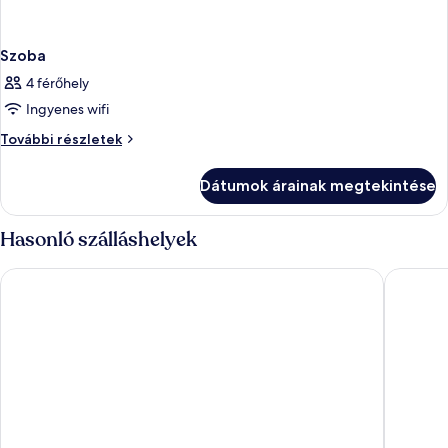
Szoba
4 férőhely
Ingyenes wifi
Szoba
További részletek
további
részletei
Dátumok árainak megtekintése
Hasonló szálláshelyek
Hotel Fonte Boiola
Hotel Po