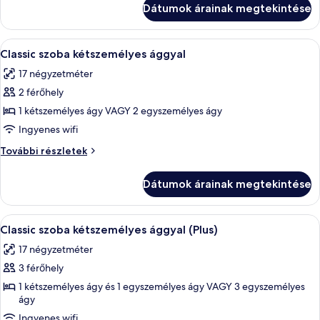
Dátumok árainak megtekintése
erkély
további
részletei
A
Egy szállodai szoba, amelyben találhat
8
Classic szoba kétszemélyes ággyal
következő
17 négyzetméter
szoba
2 férőhely
összes
képének
1 kétszemélyes ágy VAGY 2 egyszemélyes ágy
megtekintése:
Ingyenes wifi
Classic
Classic
További részletek
szoba
szoba
kétszemélyes
kétszemélyes
Dátumok árainak megtekintése
ággyal
ággyal
további
részletei
A
Egy szállodai szoba, amelyben egy nagy
7
Classic szoba kétszemélyes ággyal (Plus)
következő
17 négyzetméter
szoba
3 férőhely
összes
képének
1 kétszemélyes ágy és 1 egyszemélyes ágy VAGY 3 egyszemélyes
ágy
megtekintése:
Ingyenes wifi