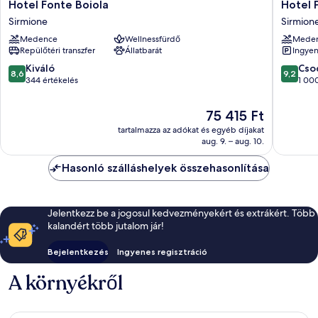
Hotel
Hotel
Hotel Fonte Boiola
Hotel 
Fonte
Porto
Sirmione
Sirmion
Boiola
Azzurro
Medence
Wellnessfürdő
Mede
Sirmione
Sirmion
Repülőtéri transzfer
Állatbarát
Ingyen
8.6
9.2
Kiváló
Cso
8,6
9,2
ennyiből:
ennyiből
344 értékelés
1 000
10,
10,
Kiváló,
Csodálat
Az
75 415 Ft
344
1 000
ár
tartalmazza az adókat és egyéb díjakat
értékelés
értékelé
75 415 Ft
aug. 9. – aug. 10.
Hasonló szálláshelyek összehasonlítása
Jelentkezz be a jogosul kedvezményekért és extrákért. Több
kalandért több jutalom jár!
Bejelentkezés
Ingyenes regisztráció
A környékről