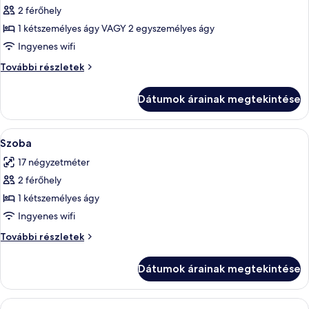
képének
2 férőhely
megtekintése:
1 kétszemélyes ágy VAGY 2 egyszemélyes ágy
Szoba
Ingyenes wifi
kétszemélyes
Szoba
További részletek
ággyal,
kétszemélyes
erkély,
ággyal,
Dátumok árainak megtekintése
erkély,
kilátással
kilátással
a
a
A
Minibár, széf a szobában és íróasztal
tóra
7
tóra
Szoba
következő
további
17 négyzetméter
részletei
szoba
2 férőhely
összes
képének
1 kétszemélyes ágy
megtekintése:
Ingyenes wifi
Szoba
Szoba
További részletek
további
részletei
Dátumok árainak megtekintése
A
Minibár, széf a szobában és íróasztal