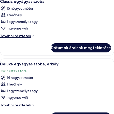
5
részletei
Classic egyágyas szoba
következő
15 négyzetméter
szoba
1 férőhely
összes
képének
1 egyszemélyes ágy
megtekintése:
Ingyenes wifi
Classic
Classic
További részletek
egyágyas
egyágyas
szoba
szoba
Dátumok árainak megtekintése
további
részletei
A
Deluxe egyágyas szoba, erkély | Minibá
7
Deluxe egyágyas szoba, erkély
következő
Kilátás a tóra
szoba
14 négyzetméter
összes
képének
1 férőhely
megtekintése:
1 egyszemélyes ágy
Deluxe
Ingyenes wifi
egyágyas
Deluxe
További részletek
szoba,
egyágyas
erkély
szoba,