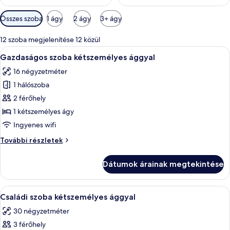
Szobákhoz
Összes szoba
1 ágy
2 ágy
3+ ágy
rendelkezésre
álló
12 szoba megjelenítése 12 közül
szűrők
A
Egy szállodai szoba, amelyben van egy á
4
Gazdaságos szoba kétszemélyes ággyal
következő
16 négyzetméter
szoba
1 hálószoba
összes
képének
2 férőhely
megtekintése:
1 kétszemélyes ágy
Gazdaságos
Ingyenes wifi
szoba
Gazdaságos
További részletek
kétszemélyes
szoba
ággyal
kétszemélyes
Dátumok árainak megtekintése
ággyal
további
részletei
A
Családi szoba kétszemélyes ággyal | Mi
5
Családi szoba kétszemélyes ággyal
következő
30 négyzetméter
szoba
3 férőhely
összes