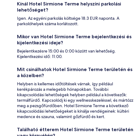
Kínál Hotel Sirmione Terme helyszíni parkolási
lehetőséget?
Igen. Az egyéni parkolás költsége 18.3 EUR naponta. A
parkolóhelyek száma korlátozott.
Mikor van Hotel Sirmione Terme bejelentkezési és
kijelentkezési ideje?
Bejelentkezésre 15:00 és 0:00 között van lehetőség.
Kijelentkezési idő: 11:00.
Mit csinálhatok Hotel Sirmione Terme területén és
a közelben?
Helyben is kellemes időtöltések várnak, így például
kerékpározás a melegebb hónapokban. További
kikapcsolódási lehetőségek helyben például a következők:
termálfürdő. Kapcsolódj ki egy wellnesskezeléssel, és mártózz
meg a pezsgőfürdőben. Hotel Sirmione Terme a következő
kikapcsolódási lehetőségeket is kínálja vendégeinek: kültéri
medence és szauna, valamint gőzfürdő és kert.
Található étterem Hotel Sirmione Terme területén
vagy környékén?