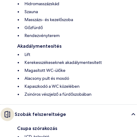
Hidromasszázskád
Szauna
Masszázs- és kezelőszoba
Gőzfürdő
Rendezvényterem
Akadálymentesítés
Lift
Kerekesszékeseknek akadálymentesített
Magasított WC-ülőke
Alacsony pult és mosdó
Kapaszkodó a WC közelében
Zsinóros vészjelző a fürdőszobában
Szobák felszereltsége
Csupa szórakozás
LCD-televízió