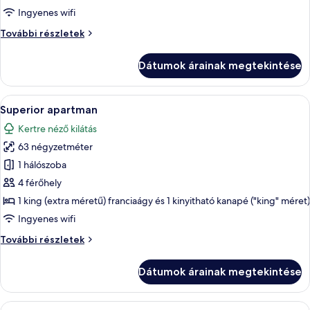
apartman
Ingyenes wifi
(6)
Superior
További részletek
apartman
(6)
Dátumok árainak megtekintése
további
részletei
A
Egy modern nappali, étkezővel, szürke
8
Superior apartman
következő
Kertre néző kilátás
szoba
63 négyzetméter
összes
képének
1 hálószoba
megtekintése:
4 férőhely
Superior
1 king (extra méretű) franciaágy és 1 kinyitható kanapé ("king" méret)
apartman
Ingyenes wifi
Superior
További részletek
apartman
további
Dátumok árainak megtekintése
részletei
A
Hűtőszekrény, mikrohullámú sütő, süt