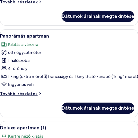
Classic
További részletek
(7)
apartman
(7)
Dátumok árainak megtekintése
további
részletei
A
Egy tetőterasz, ahol fehér asztal és sz
8
Panorámás apartman
következő
Kilátás a városra
szoba
63 négyzetméter
összes
képének
1 hálószoba
megtekintése:
4 férőhely
Panorámás
1 king (extra méretű) franciaágy és 1 kinyitható kanapé ("king" méret)
apartman
Ingyenes wifi
Panorámás
További részletek
apartman
további
Dátumok árainak megtekintése
részletei
A
Egy modern nappali, szürke kanapéval, 
8
Deluxe apartman (1)
következő
Kertre néző kilátás