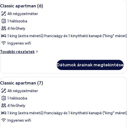
A
Egy modern étkező, ahol egy négyszemél
6
Classic apartman (6)
következő
46 négyzetméter
szoba
1 hálószoba
összes
képének
4 férőhely
megtekintése:
1 king (extra méretű) franciaágy és 1 kinyitható kanapé ("king" méret)
Classic
Ingyenes wifi
apartman
Classic
További részletek
(6)
apartman
(6)
Dátumok árainak megtekintése
további
részletei
A
Egy modern étkező, ahol egy négyszemél
6
Classic apartman (7)
következő
46 négyzetméter
szoba
1 hálószoba
összes
képének
4 férőhely
megtekintése:
1 king (extra méretű) franciaágy és 1 kinyitható kanapé ("king" méret)
Classic
Ingyenes wifi
apartman