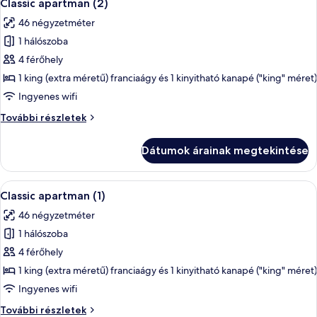
6
Classic apartman (2)
következő
46 négyzetméter
szoba
1 hálószoba
összes
képének
4 férőhely
megtekintése:
1 king (extra méretű) franciaágy és 1 kinyitható kanapé ("king" méret)
Classic
Ingyenes wifi
apartman
Classic
További részletek
(2)
apartman
(2)
Dátumok árainak megtekintése
további
részletei
A
Egy modern étkező, ahol egy négyszemél
6
Classic apartman (1)
következő
46 négyzetméter
szoba
1 hálószoba
összes
képének
4 férőhely
megtekintése:
1 king (extra méretű) franciaágy és 1 kinyitható kanapé ("king" méret)
Classic
Ingyenes wifi
apartman
Classic
További részletek