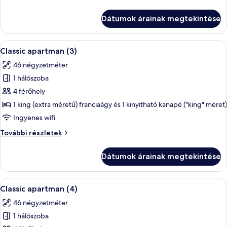
(1)
apartman
(1)
Dátumok árainak megtekintése
további
részletei
A
Egy modern étkező, ahol egy négyszemél
6
Classic apartman (3)
következő
46 négyzetméter
szoba
1 hálószoba
összes
képének
4 férőhely
megtekintése:
1 king (extra méretű) franciaágy és 1 kinyitható kanapé ("king" méret)
Classic
Ingyenes wifi
apartman
Classic
További részletek
(3)
apartman
(3)
Dátumok árainak megtekintése
további
részletei
A
Egy modern étkező, ahol egy négyszemél
6
Classic apartman (4)
következő
46 négyzetméter
szoba
1 hálószoba
összes