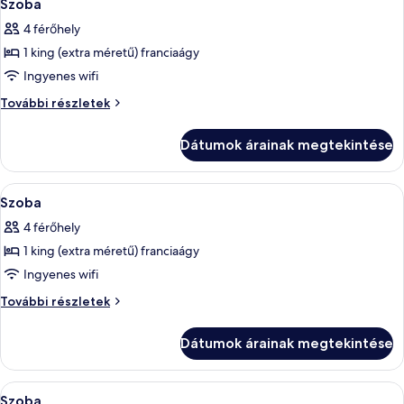
7
Szoba
következő
4 férőhely
szoba
1 king (extra méretű) franciaágy
összes
képének
Ingyenes wifi
megtekintése:
Szoba
További részletek
Szoba
további
részletei
Dátumok árainak megtekintése
A
1 hálószoba, prémium ágynemű és Sel
7
Szoba
következő
4 férőhely
szoba
1 king (extra méretű) franciaágy
összes
képének
Ingyenes wifi
megtekintése:
Szoba
További részletek
Szoba
további
részletei
Dátumok árainak megtekintése
A
1 hálószoba, prémium ágynemű és Sel
7
Szoba