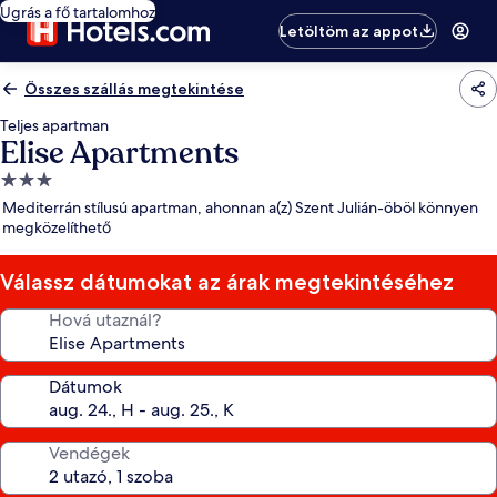
Ugrás a fő tartalomhoz
Letöltöm az appot
Összes szállás megtekintése
Teljes apartman
Elise Apartments
3.0
csillagos
Mediterrán stílusú apartman, ahonnan a(z) Szent Julián-öböl könnyen
szálláshely
megközelíthető
Válassz dátumokat az árak megtekintéséhez
Hová utaznál?
Dátumok
Vendégek