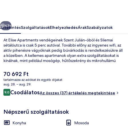
őző
Következő
47+
Áttekintés
Szolgáltatások
Elhelyezkedés
Árak
Szabályzatok
At Elise Apartments vendégeinek Szent Julián-öböl és Sliemai
sétálóutca is csak 5 perc autóval. További előny az ingyenes wifi, az
aktív pihenésre vágyóknak pedig búvárkodás is rendelkezésükre áll
a közelben. A kellemes apartmanok olyan extra szolgáltatásokat is
kínálnak, mint például mosógép, hűtőszekrény és mikrohullámú
sütő.
A
70 692 Ft
jelenlegi
tartalmazza az adókat és egyéb díjakat
ár
aug. 28. – aug. 29.
Terasz/udvar
70 692 Ft
Értékelések
Csodálatos
9,0
Az összes (37) értékelés megtekintése
9,0 ennyiből: 10
Népszerű szolgáltatások
Konyha
Mosoda