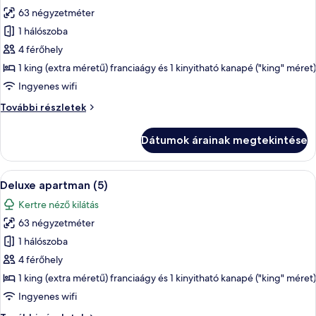
63 négyzetméter
összes
képének
1 hálószoba
megtekintése:
4 férőhely
Deluxe
1 king (extra méretű) franciaágy és 1 kinyitható kanapé ("king" méret)
apartman
Ingyenes wifi
(4)
Deluxe
További részletek
apartman
(4)
Dátumok árainak megtekintése
további
részletei
A
Egy modern nappali, szürke kanapéval, 
8
Deluxe apartman (5)
következő
Kertre néző kilátás
szoba
63 négyzetméter
összes
képének
1 hálószoba
megtekintése:
4 férőhely
Deluxe
1 king (extra méretű) franciaágy és 1 kinyitható kanapé ("king" méret)
apartman
Ingyenes wifi
(5)