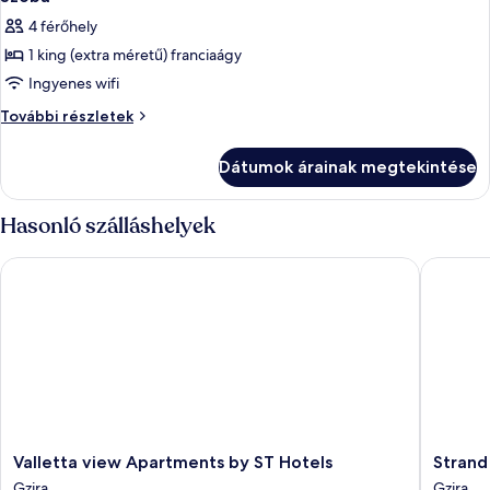
következő
4 férőhely
szoba
1 king (extra méretű) franciaágy
összes
képének
Ingyenes wifi
megtekintése:
Szoba
További részletek
Szoba
további
részletei
Dátumok árainak megtekintése
Hasonló szálláshelyek
Valletta view Apartments by ST Hotels
Strand S
Valletta
Strand
Valletta view Apartments by ST Hotels
Strand
view
Suites
Gzira
Gzira