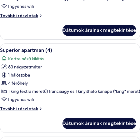
apartman
Ingyenes wifi
(3)
Superior
További részletek
apartman
(3)
Dátumok árainak megtekintése
további
részletei
A
Egy modern nappali, étkezővel, szürke
8
Superior apartman (4)
következő
Kertre néző kilátás
szoba
63 négyzetméter
összes
képének
1 hálószoba
megtekintése:
4 férőhely
Superior
1 king (extra méretű) franciaágy és 1 kinyitható kanapé ("king" méret)
apartman
Ingyenes wifi
(4)
Superior
További részletek
apartman
(4)
Dátumok árainak megtekintése
további
részletei
A
Egy modern nappali, étkezővel, szürke