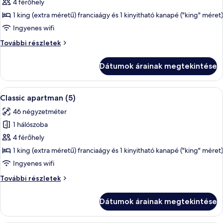
képének
4 férőhely
megtekintése:
1 king (extra méretű) franciaágy és 1 kinyitható kanapé ("king" méret)
Classic
Ingyenes wifi
apartman
Classic
További részletek
(4)
apartman
(4)
Dátumok árainak megtekintése
további
részletei
A
Egy modern étkező, ahol egy négyszemél
6
Classic apartman (5)
következő
46 négyzetméter
szoba
1 hálószoba
összes
képének
4 férőhely
megtekintése:
1 king (extra méretű) franciaágy és 1 kinyitható kanapé ("king" méret)
Classic
Ingyenes wifi
apartman
Classic
További részletek
(5)
apartman
(5)
Dátumok árainak megtekintése
további
részletei