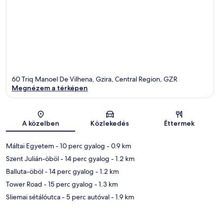
60 Triq Manoel De Vilhena, Gzira, Central Region, GZR
Megnézem a térképen
Térkép
A közelben
Közlekedés
Éttermek
Máltai Egyetem
- 10 perc gyalog
- 0.9 km
Szent Julián-öböl
- 14 perc gyalog
- 1.2 km
Balluta-öböl
- 14 perc gyalog
- 1.2 km
Tower Road
- 15 perc gyalog
- 1.3 km
Sliemai sétálóutca
- 5 perc autóval
- 1.9 km