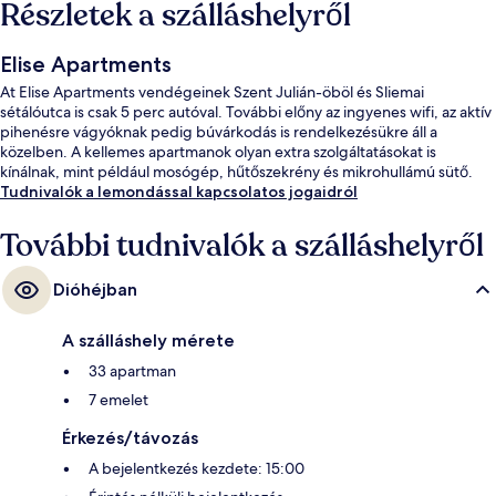
Részletek a szálláshelyről
Elise Apartments
At Elise Apartments vendégeinek Szent Julián-öböl és Sliemai
sétálóutca is csak 5 perc autóval. További előny az ingyenes wifi, az aktív
pihenésre vágyóknak pedig búvárkodás is rendelkezésükre áll a
közelben. A kellemes apartmanok olyan extra szolgáltatásokat is
kínálnak, mint például mosógép, hűtőszekrény és mikrohullámú sütő.
Tudnivalók a lemondással kapcsolatos jogaidról
További tudnivalók a szálláshelyről
Dióhéjban
A szálláshely mérete
33 apartman
7 emelet
Érkezés/távozás
A bejelentkezés kezdete: 15:00