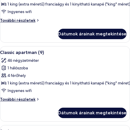
megtekintése:
1 king (extra méretű) franciaágy és 1 kinyitható kanapé ("king" méret)
Classic
Ingyenes wifi
apartman
Classic
További részletek
(8)
apartman
(8)
Dátumok árainak megtekintése
további
részletei
A
Egy modern étkező, ahol egy négyszemél
6
Classic apartman (9)
következő
46 négyzetméter
szoba
1 hálószoba
összes
képének
4 férőhely
megtekintése:
1 king (extra méretű) franciaágy és 1 kinyitható kanapé ("king" méret)
Classic
Ingyenes wifi
apartman
Classic
További részletek
(9)
apartman
(9)
Dátumok árainak megtekintése
további
részletei
A
1 hálószoba, prémium ágynemű és Sel