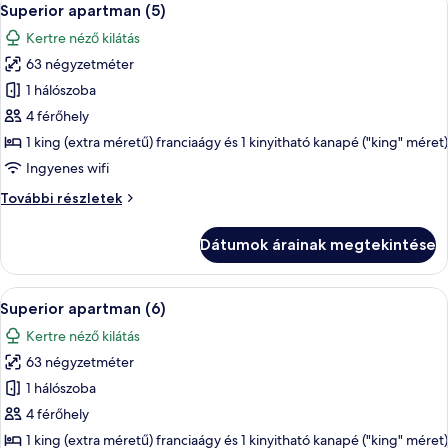
8
Superior apartman (5)
következő
Kertre néző kilátás
szoba
63 négyzetméter
összes
képének
1 hálószoba
megtekintése:
4 férőhely
Superior
1 king (extra méretű) franciaágy és 1 kinyitható kanapé ("king" méret)
apartman
Ingyenes wifi
(5)
Superior
További részletek
apartman
(5)
Dátumok árainak megtekintése
további
részletei
A
Egy modern nappali, étkezővel, szürke
8
Superior apartman (6)
következő
Kertre néző kilátás
szoba
63 négyzetméter
összes
képének
1 hálószoba
megtekintése:
4 férőhely
Superior
1 king (extra méretű) franciaágy és 1 kinyitható kanapé ("king" méret)