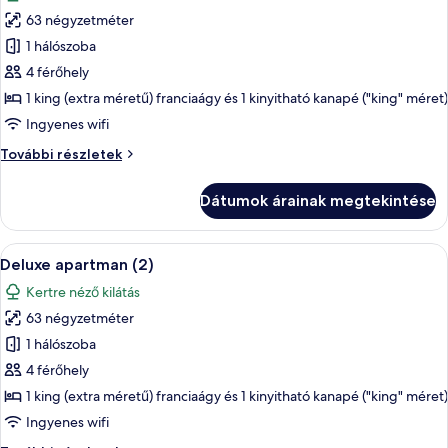
szoba
63 négyzetméter
összes
képének
1 hálószoba
megtekintése:
4 férőhely
Deluxe
1 king (extra méretű) franciaágy és 1 kinyitható kanapé ("king" méret)
apartman
Ingyenes wifi
(1)
Deluxe
További részletek
apartman
(1)
Dátumok árainak megtekintése
további
részletei
A
Egy modern nappali, szürke kanapéval, 
8
Deluxe apartman (2)
következő
Kertre néző kilátás
szoba
63 négyzetméter
összes
képének
1 hálószoba
megtekintése:
4 férőhely
Deluxe
1 king (extra méretű) franciaágy és 1 kinyitható kanapé ("king" méret)
apartman
Ingyenes wifi
(2)