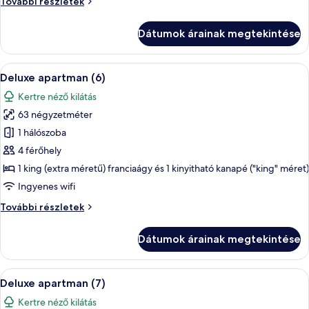
Deluxe
További részletek
apartman
(5)
Dátumok árainak megtekintése
további
részletei
A
Egy modern nappali, szürke kanapéval, 
8
Deluxe apartman (6)
következő
Kertre néző kilátás
szoba
63 négyzetméter
összes
képének
1 hálószoba
megtekintése:
4 férőhely
Deluxe
1 king (extra méretű) franciaágy és 1 kinyitható kanapé ("king" méret)
apartman
Ingyenes wifi
(6)
Deluxe
További részletek
apartman
(6)
Dátumok árainak megtekintése
további
részletei
A
Egy modern nappali, szürke kanapéval, 
8
Deluxe apartman (7)
következő
Kertre néző kilátás
szoba