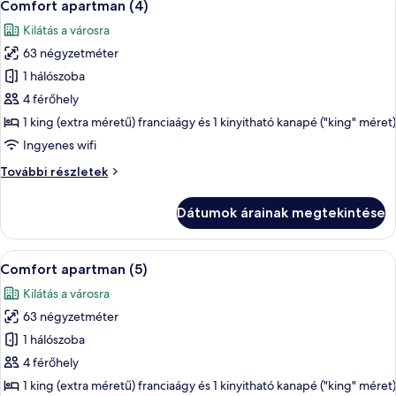
7
Comfort apartman (4)
következő
Kilátás a városra
szoba
63 négyzetméter
összes
képének
1 hálószoba
megtekintése:
4 férőhely
Comfort
1 king (extra méretű) franciaágy és 1 kinyitható kanapé ("king" méret)
apartman
Ingyenes wifi
(4)
Comfort
További részletek
apartman
(4)
Dátumok árainak megtekintése
további
részletei
A
Hűtőszekrény, mikrohullámú sütő, süt
7
Comfort apartman (5)
következő
Kilátás a városra
szoba
63 négyzetméter
összes
képének
1 hálószoba
megtekintése:
4 férőhely
Comfort
1 king (extra méretű) franciaágy és 1 kinyitható kanapé ("king" méret)