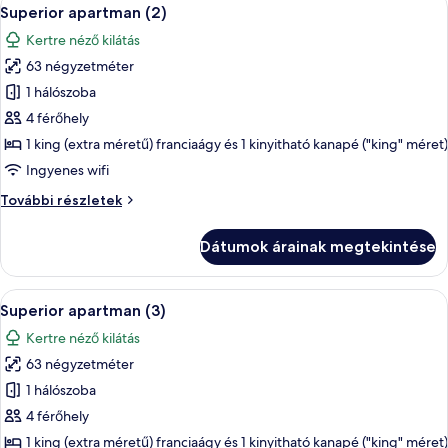
A
8
Superior apartman (2)
következő
Kertre néző kilátás
szoba
63 négyzetméter
összes
képének
1 hálószoba
megtekintése:
4 férőhely
Superior
1 king (extra méretű) franciaágy és 1 kinyitható kanapé ("king" méret)
apartman
Ingyenes wifi
(2)
Superior
További részletek
apartman
(2)
Dátumok árainak megtekintése
további
részletei
A
Egy modern nappali, étkezővel, szürke
8
Superior apartman (3)
következő
Kertre néző kilátás
szoba
63 négyzetméter
összes
képének
1 hálószoba
megtekintése:
4 férőhely
Superior
1 king (extra méretű) franciaágy és 1 kinyitható kanapé ("king" méret)