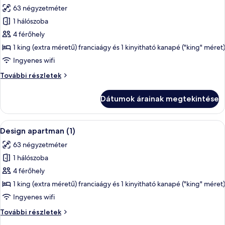
63 négyzetméter
összes
képének
1 hálószoba
megtekintése:
4 férőhely
Deluxe
1 king (extra méretű) franciaágy és 1 kinyitható kanapé ("king" méret)
apartman
Ingyenes wifi
(7)
Deluxe
További részletek
apartman
(7)
Dátumok árainak megtekintése
további
részletei
A
Terasz/udvar
7
Design apartman (1)
következő
63 négyzetméter
szoba
1 hálószoba
összes
képének
4 férőhely
megtekintése:
1 king (extra méretű) franciaágy és 1 kinyitható kanapé ("king" méret)
Design
Ingyenes wifi
apartman
Design
További részletek
(1)
apartman