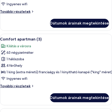
apartman
Ingyenes wifi
(2)
Comfort
További részletek
apartman
(2)
Dátumok árainak megtekintése
további
részletei
A
Hűtőszekrény, mikrohullámú sütő, süt
7
Comfort apartman (3)
következő
Kilátás a városra
szoba
63 négyzetméter
összes
képének
1 hálószoba
megtekintése:
4 férőhely
Comfort
1 king (extra méretű) franciaágy és 1 kinyitható kanapé ("king" méret)
apartman
Ingyenes wifi
(3)
Comfort
További részletek
apartman
(3)
Dátumok árainak megtekintése
további
részletei
A
Hűtőszekrény, mikrohullámú sütő, süt