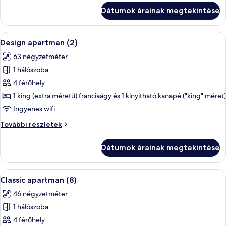
(1)
Dátumok árainak megtekintése
további
részletei
A
Terasz/udvar
7
Design apartman (2)
következő
63 négyzetméter
szoba
1 hálószoba
összes
képének
4 férőhely
megtekintése:
1 king (extra méretű) franciaágy és 1 kinyitható kanapé ("king" méret)
Design
Ingyenes wifi
apartman
Design
További részletek
(2)
apartman
(2)
Dátumok árainak megtekintése
további
részletei
A
Egy modern étkező, ahol egy négyszemél
6
Classic apartman (8)
következő
46 négyzetméter
szoba
1 hálószoba
összes
képének
4 férőhely