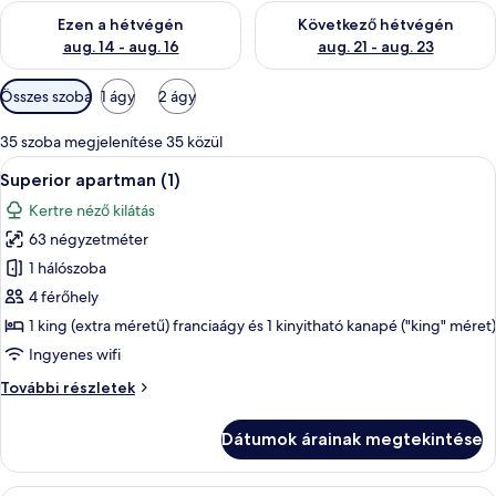
A mostani hétvégi rendelkezésre állás ellenőrzése: aug. 14 - au
A következő hétvégi rendelkezé
Ezen a hétvégén
Következő hétvégén
aug. 14 - aug. 16
aug. 21 - aug. 23
Szobákhoz
Összes szoba
1 ágy
2 ágy
rendelkezésre
álló
35 szoba megjelenítése 35 közül
szűrők
A
Egy modern nappali, étkezővel, szürke
8
Superior apartman (1)
következő
Kertre néző kilátás
szoba
63 négyzetméter
összes
képének
1 hálószoba
megtekintése:
4 férőhely
Superior
1 king (extra méretű) franciaágy és 1 kinyitható kanapé ("king" méret)
apartman
Ingyenes wifi
(1)
Superior
További részletek
apartman
(1)
Dátumok árainak megtekintése
további
részletei
Egy modern nappali, étkezővel, szürke