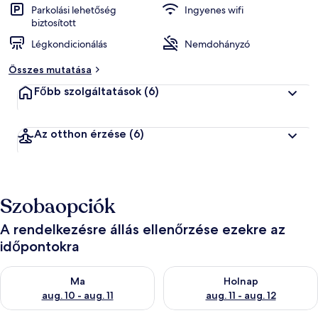
Parkolási lehetőség
Ingyenes wifi
biztosított
Légkondicionálás
Nemdohányzó
Összes mutatása
Főbb szolgáltatások
(6)
Az otthon érzése
(6)
Szobaopciók
A rendelkezésre állás ellenőrzése ezekre az
időpontokra
A ma esti rendelkezésre állás ellenőrzése: aug. 10 - aug. 11
A holnapi rendelkezésre állás e
Ma
Holnap
aug. 10 - aug. 11
aug. 11 - aug. 12