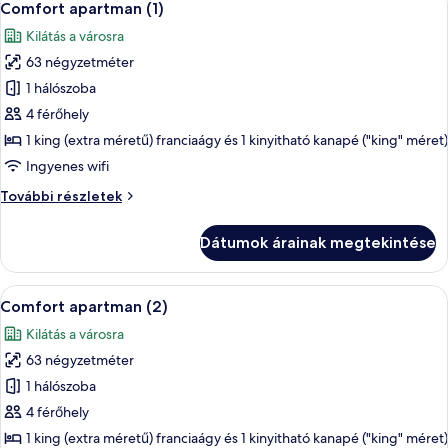
7
Comfort apartman (1)
következő
Kilátás a városra
szoba
63 négyzetméter
összes
képének
1 hálószoba
megtekintése:
4 férőhely
Comfort
1 king (extra méretű) franciaágy és 1 kinyitható kanapé ("king" méret)
apartman
Ingyenes wifi
(1)
Comfort
További részletek
apartman
(1)
Dátumok árainak megtekintése
további
részletei
A
Hűtőszekrény, mikrohullámú sütő, süt
6
Comfort apartman (2)
következő
Kilátás a városra
szoba
63 négyzetméter
összes
képének
1 hálószoba
megtekintése:
4 férőhely
Comfort
1 king (extra méretű) franciaágy és 1 kinyitható kanapé ("king" méret)