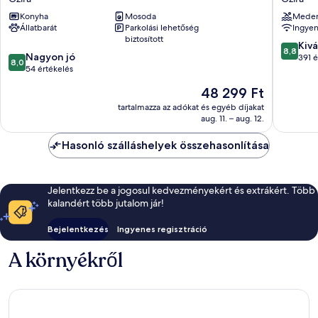
Apartments
By
Konyha
Mosoda
Mede
by
Neu
Állatbarát
Parkolási lehetőség
Ingyen
ST
Collecti
biztosított
Hotels
Gzira
8.8
Kivá
8,8
8.0
Gzira
Nagyon jó
ennyiből
391 é
8,0
ennyiből:
54 értékelés
10,
10,
Kiváló,
Az
48 299 Ft
Nagyon
391
ár
jó,
tartalmazza az adókat és egyéb díjakat
értékelé
48 299 Ft
aug. 11. – aug. 12.
54
értékelés
Hasonló szálláshelyek összehasonlítása
Jelentkezz be a jogosul kedvezményekért és extrákért. Több
kalandért több jutalom jár!
Bejelentkezés
Ingyenes regisztráció
A környékről