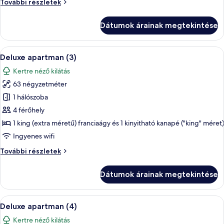
Deluxe
További részletek
apartman
(2)
Dátumok árainak megtekintése
további
részletei
A
Egy modern nappali, szürke kanapéval, 
8
Deluxe apartman (3)
következő
Kertre néző kilátás
szoba
63 négyzetméter
összes
képének
1 hálószoba
megtekintése:
4 férőhely
Deluxe
1 king (extra méretű) franciaágy és 1 kinyitható kanapé ("king" méret)
apartman
Ingyenes wifi
(3)
Deluxe
További részletek
apartman
(3)
Dátumok árainak megtekintése
további
részletei
A
Egy modern nappali, szürke kanapéval, 
8
Deluxe apartman (4)
következő
Kertre néző kilátás
szoba