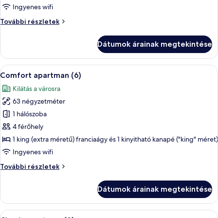
apartman
Ingyenes wifi
(5)
Comfort
További részletek
apartman
(5)
Dátumok árainak megtekintése
további
részletei
A
Hűtőszekrény, mikrohullámú sütő, süt
7
Comfort apartman (6)
következő
Kilátás a városra
szoba
63 négyzetméter
összes
képének
1 hálószoba
megtekintése:
4 férőhely
Comfort
1 king (extra méretű) franciaágy és 1 kinyitható kanapé ("king" méret)
apartman
Ingyenes wifi
(6)
Comfort
További részletek
apartman
(6)
Dátumok árainak megtekintése
további
részletei
A
Egy modern étkező, ahol egy négyszemél