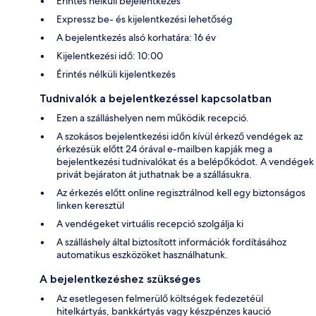
Érintés nélküli bejelentkezés
Expressz be- és kijelentkezési lehetőség
A bejelentkezés alsó korhatára: 16 év
Kijelentkezési idő: 10:00
Érintés nélküli kijelentkezés
Tudnivalók a bejelentkezéssel kapcsolatban
Ezen a szálláshelyen nem működik recepció.
A szokásos bejelentkezési időn kívül érkező vendégek az
érkezésük előtt 24 órával e-mailben kapják meg a
bejelentkezési tudnivalókat és a belépőkódot. A vendégek
privát bejáraton át juthatnak be a szállásukra.
Az érkezés előtt online regisztrálnod kell egy biztonságos
linken keresztül
A vendégeket virtuális recepció szolgálja ki
A szálláshely által biztosított információk fordításához
automatikus eszközöket használhatunk.
A bejelentkezéshez szükséges
Az esetlegesen felmerülő költségek fedezetéül
hitelkártyás, bankkártyás vagy készpénzes kaució