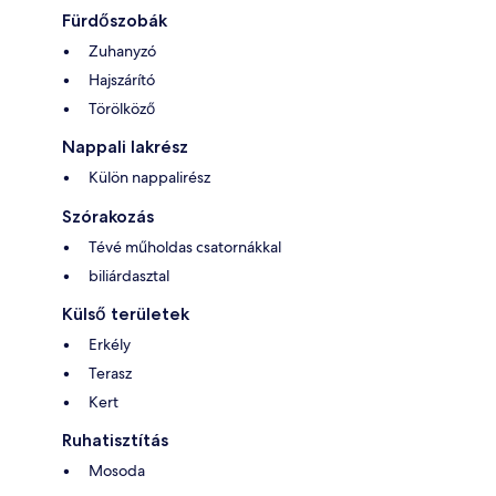
Fürdőszobák
Zuhanyzó
Hajszárító
Törölköző
Nappali lakrész
Külön nappalirész
Szórakozás
Tévé műholdas csatornákkal
biliárdasztal
Külső területek
Erkély
Terasz
Kert
Ruhatisztítás
Mosoda