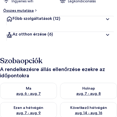
Ingyenes wifi
Légkondicionálás
Összes mutatása
Főbb szolgáltatások
(12)
Az otthon érzése
(6)
Szobaopciók
A rendelkezésre állás ellenőrzése ezekre az
időpontokra
A ma esti rendelkezésre állás ellenőrzése: aug. 6 - aug. 7
A holnapi rendelkezésre állás e
Ma
Holnap
aug. 6 - aug. 7
aug. 7 - aug. 8
A mostani hétvégi rendelkezésre állás ellenőrzése: aug. 7 - aug
A következő hétvégi rendelkezé
Ezen a hétvégén
Következő hétvégén
aug. 7 - aug. 9
aug. 14 - aug. 16