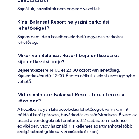
behozatalát?
Sajnáljuk, háziállatok nem engedélyezettek.
Kínál Balansat Resort helyszíni parkolási
lehetőséget?
Sajnos nem, de a közelben elérhető ingyenes parkolási
lehetőség.
Mikor van Balansat Resort bejelentkezési és
kijelentkezési ideje?
Bejelentkezésre 14:00 és 23:30 között van lehetőség.
Kijelentkezési idő: 12:00. Érintés nélküli kijelentkezés igénybe
vehető.
Mit csinálhatok Balansat Resort területén és a
közelben?
A közelben olyan kikapcsolódási lehetőségek várnak, mint
például kerékpározás, búvárkodás és szörfvitorlázás. Élvezd az
úszást a vendégeknek fenntartott 2 szabadtéri medence
egyikében, vagy használd ki a kellemes apartmanhotel többi
szolgáltatását (például vízi csúszda és kert).