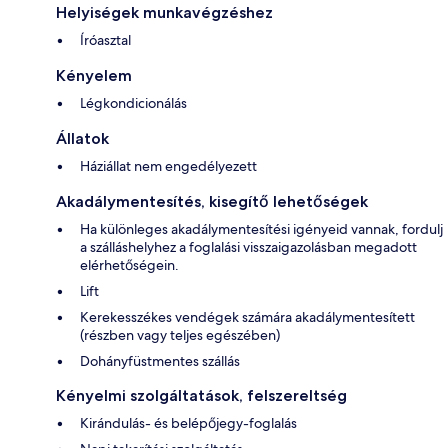
Helyiségek munkavégzéshez
Íróasztal
Kényelem
Légkondicionálás
Állatok
Háziállat nem engedélyezett
Akadálymentesítés, kisegítő lehetőségek
Ha különleges akadálymentesítési igényeid vannak, fordulj
a szálláshelyhez a foglalási visszaigazolásban megadott
elérhetőségein.
Lift
Kerekesszékes vendégek számára akadálymentesített
(részben vagy teljes egészében)
Dohányfüstmentes szállás
Kényelmi szolgáltatások, felszereltség
Kirándulás- és belépőjegy-foglalás