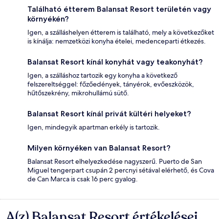
Található étterem Balansat Resort területén vagy
környékén?
Igen, a szálláshelyen étterem is található, mely a következőket
is kínálja: nemzetközi konyha ételei, medenceparti étkezés.
Balansat Resort kínál konyhát vagy teakonyhát?
Igen, a szálláshoz tartozik egy konyha a következő
felszereltséggel: főzőedények, tányérok, evőeszközök,
hűtőszekrény, mikrohullámú sütő.
Balansat Resort kínál privát kültéri helyeket?
Igen, mindegyik apartman erkély is tartozik.
Milyen környéken van Balansat Resort?
Balansat Resort elhelyezkedése nagyszerű. Puerto de San
Miguel tengerpart csupán 2 percnyi sétával elérhető, és Cova
de Can Marca is csak 16 perc gyalog.
A(z) Balansat Resort értékelései
Értékelések