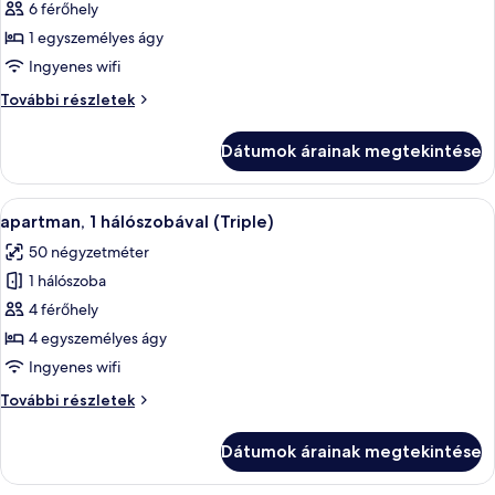
képének
6 férőhely
megtekintése:
1 egyszemélyes ágy
apartman,
Ingyenes wifi
2
apartman,
További részletek
hálószobával
2
hálószobával
Dátumok árainak megtekintése
további
részletei
A
1 hálószoba, széf a szobában, íróasztal
6
apartman, 1 hálószobával (Triple)
következő
50 négyzetméter
szoba
1 hálószoba
összes
képének
4 férőhely
megtekintése:
4 egyszemélyes ágy
apartman,
Ingyenes wifi
1
apartman,
További részletek
hálószobával
1
(Triple)
hálószobával
Dátumok árainak megtekintése
(Triple)
további