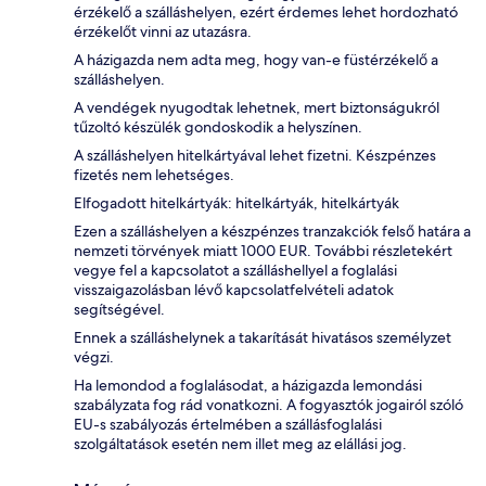
érzékelő a szálláshelyen, ezért érdemes lehet hordozható
érzékelőt vinni az utazásra.
A házigazda nem adta meg, hogy van-e füstérzékelő a
szálláshelyen.
A vendégek nyugodtak lehetnek, mert biztonságukról
tűzoltó készülék gondoskodik a helyszínen.
A szálláshelyen hitelkártyával lehet fizetni. Készpénzes
fizetés nem lehetséges.
Elfogadott hitelkártyák: hitelkártyák, hitelkártyák
Ezen a szálláshelyen a készpénzes tranzakciók felső határa a
nemzeti törvények miatt 1000 EUR. További részletekért
vegye fel a kapcsolatot a szálláshellyel a foglalási
visszaigazolásban lévő kapcsolatfelvételi adatok
segítségével.
Ennek a szálláshelynek a takarítását hivatásos személyzet
végzi.
Ha lemondod a foglalásodat, a házigazda lemondási
szabályzata fog rád vonatkozni. A fogyasztók jogairól szóló
EU-s szabályozás értelmében a szállásfoglalási
szolgáltatások esetén nem illet meg az elállási jog.