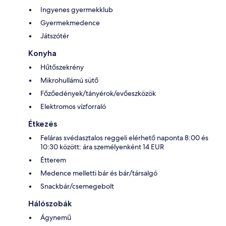
Ingyenes gyermekklub
Gyermekmedence
Játszótér
Konyha
Hűtőszekrény
Mikrohullámú sütő
Főzőedények/tányérok/evőeszközök
Elektromos vízforraló
Étkezés
Feláras svédasztalos reggeli elérhető naponta 8:00 és
10:30 között: ára személyenként 14 EUR
Étterem
Medence melletti bár és bár/társalgó
Snackbár/csemegebolt
Hálószobák
Ágynemű