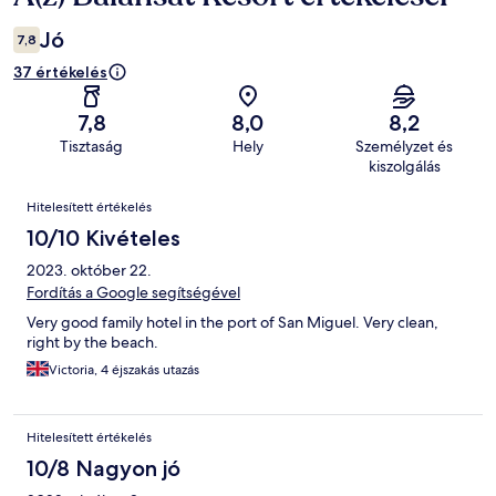
Jó
7,8
37 értékelés
7,8
8,0
8,2
Tisztaság
Hely
Személyzet és
kiszolgálás
Értékelések
Hitelesített értékelés
10/10 Kivételes
2023. október 22.
Fordítás a Google segítségével
Very good family hotel in the port of San Miguel. Very clean,
right by the beach.
Victoria, 4 éjszakás utazás
Hitelesített értékelés
10/8 Nagyon jó