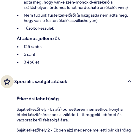
adta meg, hogy van-e szén-monoxid-érzékelő a
szálláshelyen; érdemes lehet hordozható érzékelőt vinni)
Nem tudunk füstérzékelőről (a házigazda nem adta meg,
hogy van-e füstérzékelő a szálláshelyen)
Tűzoltó készülék
Általános jellemzők
125 szoba
5 szint
3 épület
Speciális szolgáltatások
Étkezési lehetőség
Saját étkezőhely - Ez a(z) büféétterem nemzetközi konyha
ételei készítésére specializálódott. Itt reggelit, ebédet és
vacsorát kerül felszolgálásra.
Saját étkezőhely 2 - Ebben a(z) medence melletti bár kizárólag