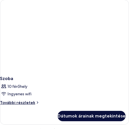
Szoba
10 férőhely
Ingyenes wifi
Szoba
További részletek
további
részletei
Dátumok árainak megtekintése