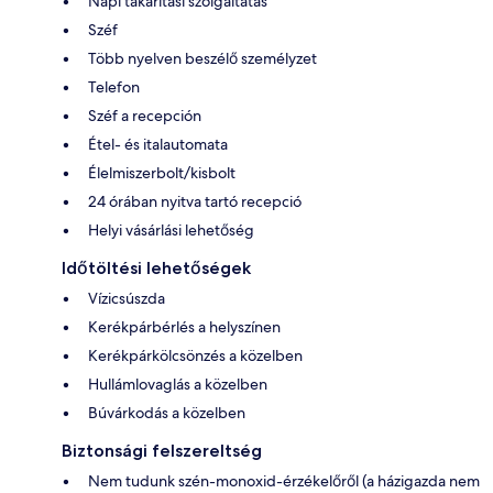
Napi takarítási szolgáltatás
Széf
Több nyelven beszélő személyzet
Telefon
Széf a recepción
Étel- és italautomata
Élelmiszerbolt/kisbolt
24 órában nyitva tartó recepció
Helyi vásárlási lehetőség
Időtöltési lehetőségek
Vízicsúszda
Kerékpárbérlés a helyszínen
Kerékpárkölcsönzés a közelben
Hullámlovaglás a közelben
Búvárkodás a közelben
Biztonsági felszereltség
Nem tudunk szén-monoxid-érzékelőről (a házigazda nem