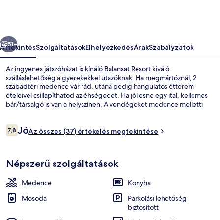
őző
Következő
51+
Áttekintés
Szolgáltatások
Elhelyezkedés
Árak
Szabályzatok
Az ingyenes játszóházat is kínáló Balansat Resort kiváló
szálláslehetőség a gyerekekkel utazóknak. Ha megmártóznál, 2
szabadtéri medence vár rád, utána pedig hangulatos étterem
ételeivel csillapíthatod az éhségedet. Ha jól esne egy ital, kellemes
bár/társalgó is van a helyszínen. A vendégeket medence melletti
bár és gyermekmedence várja, a hangulatos apartmanok
felszereltségéhez pedig hűtőszekrény és mikrohullámú sütő is
Értékelések
Jó
tartozik.
7,8
Az összes (37) értékelés megtekintése
7,8 ennyiből: 10
Külső rész
Népszerű szolgáltatások
Medence
Konyha
Mosoda
Parkolási lehetőség
biztosított