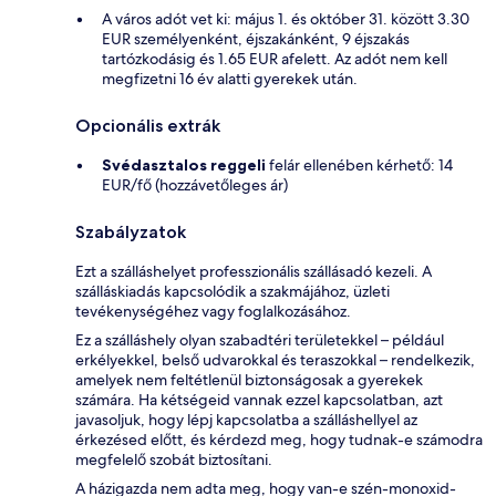
A város adót vet ki: május 1. és október 31. között 3.30
EUR személyenként, éjszakánként, 9 éjszakás
tartózkodásig és 1.65 EUR afelett. Az adót nem kell
megfizetni 16 év alatti gyerekek után.
Opcionális extrák
Svédasztalos reggeli
felár ellenében kérhető: 14
EUR/fő (hozzávetőleges ár)
Szabályzatok
Ezt a szálláshelyet professzionális szállásadó kezeli. A
szálláskiadás kapcsolódik a szakmájához, üzleti
tevékenységéhez vagy foglalkozásához.
Ez a szálláshely olyan szabadtéri területekkel – például
erkélyekkel, belső udvarokkal és teraszokkal – rendelkezik,
amelyek nem feltétlenül biztonságosak a gyerekek
számára. Ha kétségeid vannak ezzel kapcsolatban, azt
javasoljuk, hogy lépj kapcsolatba a szálláshellyel az
érkezésed előtt, és kérdezd meg, hogy tudnak-e számodra
megfelelő szobát biztosítani.
A házigazda nem adta meg, hogy van-e szén-monoxid-