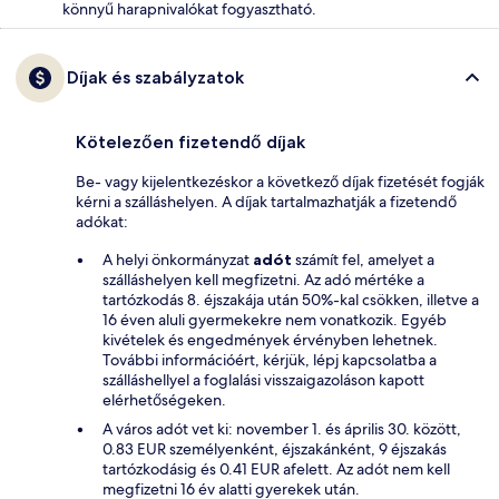
könnyű harapnivalókat fogyasztható.
Díjak és szabályzatok
Kötelezően fizetendő díjak
Be- vagy kijelentkezéskor a következő díjak fizetését fogják
kérni a szálláshelyen. A díjak tartalmazhatják a fizetendő
adókat:
A helyi önkormányzat
adót
számít fel, amelyet a
szálláshelyen kell megfizetni. Az adó mértéke a
tartózkodás 8. éjszakája után 50%-kal csökken, illetve a
16 éven aluli gyermekekre nem vonatkozik. Egyéb
kivételek és engedmények érvényben lehetnek.
További információért, kérjük, lépj kapcsolatba a
szálláshellyel a foglalási visszaigazoláson kapott
elérhetőségeken.
A város adót vet ki: november 1. és április 30. között,
0.83 EUR személyenként, éjszakánként, 9 éjszakás
tartózkodásig és 0.41 EUR afelett. Az adót nem kell
megfizetni 16 év alatti gyerekek után.