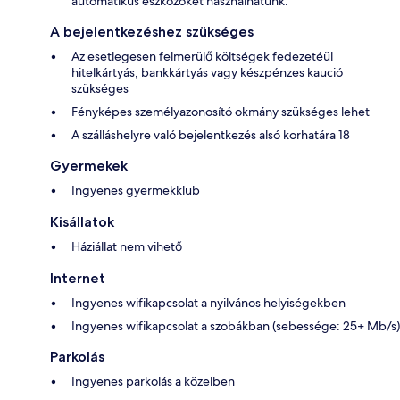
automatikus eszközöket használhatunk.
A bejelentkezéshez szükséges
Az esetlegesen felmerülő költségek fedezetéül
hitelkártyás, bankkártyás vagy készpénzes kaució
szükséges
Fényképes személyazonosító okmány szükséges lehet
A szálláshelyre való bejelentkezés alsó korhatára 18
Gyermekek
Ingyenes gyermekklub
Kisállatok
Háziállat nem vihető
Internet
Ingyenes wifikapcsolat a nyilvános helyiségekben
Ingyenes wifikapcsolat a szobákban (sebessége: 25+ Mb/s)
Parkolás
Ingyenes parkolás a közelben