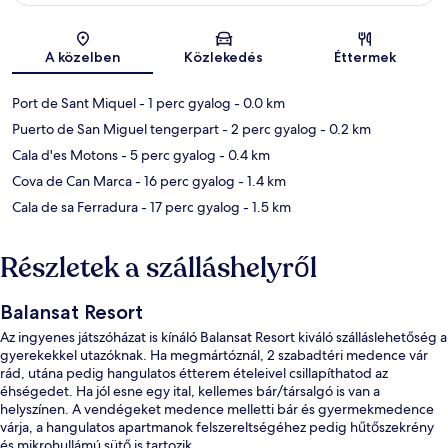
Térkép
A közelben
Közlekedés
Éttermek
Port de Sant Miquel
- 1 perc gyalog
- 0.0 km
Puerto de San Miguel tengerpart
- 2 perc gyalog
- 0.2 km
Cala d'es Motons
- 5 perc gyalog
- 0.4 km
Cova de Can Marca
- 16 perc gyalog
- 1.4 km
Cala de sa Ferradura
- 17 perc gyalog
- 1.5 km
Részletek a szálláshelyről
Balansat Resort
Az ingyenes játszóházat is kínáló Balansat Resort kiváló szálláslehetőség a
gyerekekkel utazóknak. Ha megmártóznál, 2 szabadtéri medence vár
rád, utána pedig hangulatos étterem ételeivel csillapíthatod az
éhségedet. Ha jól esne egy ital, kellemes bár/társalgó is van a
helyszínen. A vendégeket medence melletti bár és gyermekmedence
várja, a hangulatos apartmanok felszereltségéhez pedig hűtőszekrény
és mikrohullámú sütő is tartozik.