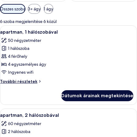
Szobákhoz
Összes szoba
3+ ágy
1 ágy
rendelkezésre
álló
6 szoba megjelenítése 6 közül
szűrők
A
1 hálószoba, széf a szobában, íróasztal
14
apartman, 1 hálószobával
következő
50 négyzetméter
szoba
1 hálószoba
összes
képének
4 férőhely
megtekintése:
4 egyszemélyes ágy
apartman,
Ingyenes wifi
1
apartman,
További részletek
hálószobával
1
hálószobával
Dátumok árainak megtekintése
további
részletei
A
1 hálószoba, széf a szobában, íróasztal
6
apartman, 2 hálószobával
következő
60 négyzetméter
szoba
2 hálószoba
összes