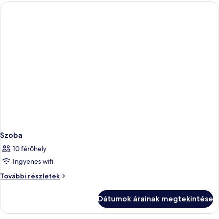
részletei
Szoba
10 férőhely
Ingyenes wifi
Szoba
További részletek
további
részletei
Dátumok árainak megtekintése