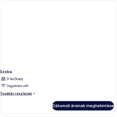
Szoba
5 férőhely
Ingyenes wifi
Szoba
További részletek
további
részletei
Dátumok árainak megtekintése