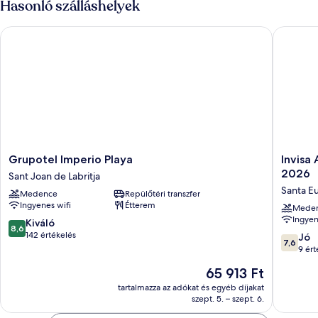
Hasonló szálláshelyek
Grupotel Imperio Playa
Invisa A
Grupotel
Invisa
Grupotel Imperio Playa
Invisa
Imperio
Apartho
2026
Sant Joan de Labritja
Playa
Casa
Santa Eu
Medence
Repülőtéri transzfer
Sant
Luis
Ingyenes wifi
Étterem
Joan
-
Mede
Ingyen
de
New
8.6
Kiváló
8,6
Labritja
opening
ennyiből:
142 értékelés
7.6
Jó
7,6
2026
10,
ennyiből
9 ért
Santa
Kiváló,
10,
Az
65 913 Ft
Eulalia
142
Jó,
ár
del
értékelés
9
tartalmazza az adókat és egyéb díjakat
65 913 Ft
Rio
szept. 5. – szept. 6.
értékelé