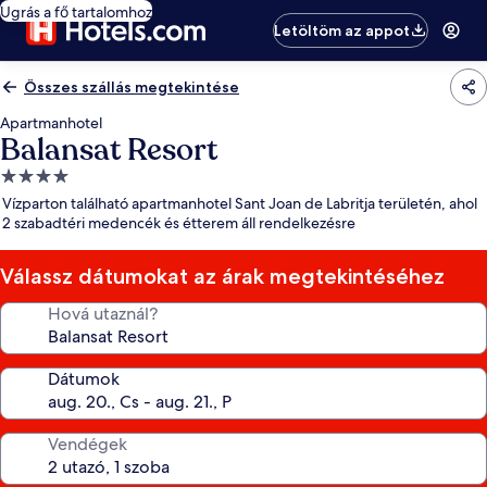
Ugrás a fő tartalomhoz
Letöltöm az appot
Összes szállás megtekintése
Apartmanhotel
Balansat Resort
4.0
csillagos
Vízparton található apartmanhotel Sant Joan de Labritja területén, ahol
szálláshely
2 szabadtéri medencék és étterem áll rendelkezésre
Válassz dátumokat az árak megtekintéséhez
Hová utaznál?
Dátumok
Vendégek