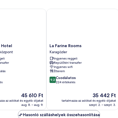
Hotel
La Farine Rooms
La
y Hotel
La Farine Rooms
Farine
sközpont
Karagözler
Rooms
geli
Ingyenes reggeli
Karagözler
anszfer
Repülőtéri transzfer
Ingyenes wifi
álás
Étterem
9.2
Csodálatos
9,2
ennyiből:
és
224 értékelés
10,
Csodálatos,
Az
Az
45 610 Ft
35 442 Ft
224
ár
ár
azza az adókat és egyéb díjakat
tartalmazza az adókat és egyéb díjakat
értékelés
45 610 Ft
35 442 Ft
aug. 8. – aug. 9.
szept. 2. – szept. 3.
Hasonló szálláshelyek összehasonlítása