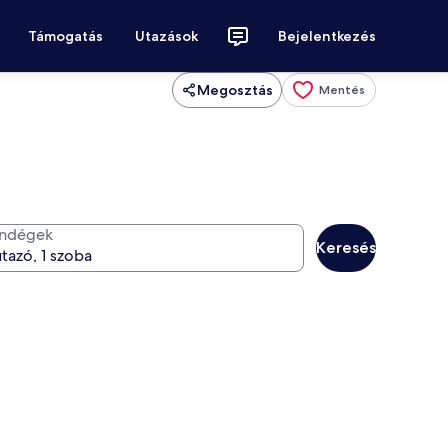
Támogatás
Utazások
Bejelentkezés
Megosztás
Mentés
ndégek
Keresés