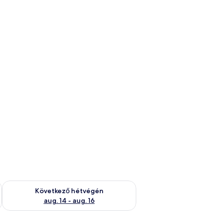
ellenőrzése: aug. 7 - aug. 9
A következő hétvégi rendelkezésre állás ellenőrzése: aug. 14 -
Következő hétvégén
aug. 14 - aug. 16