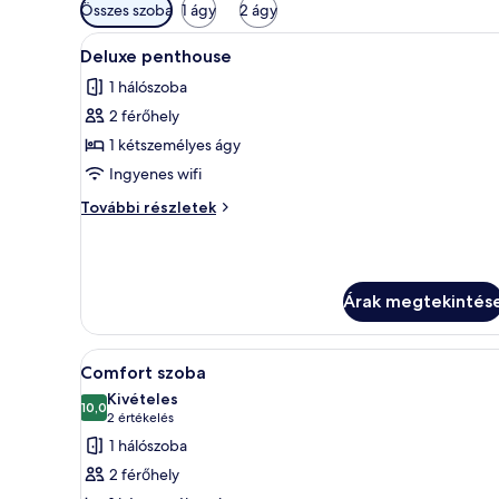
Szobákhoz
Összes szoba
1 ágy
2 ágy
rendelkezésre
A
Egy hálószoba, amelyben találha
álló
1
Deluxe penthouse
következő
szűrők
1 hálószoba
szoba
2 férőhely
összes
képének
1 kétszemélyes ágy
megtekintése:
Ingyenes wifi
Deluxe
Deluxe
További részletek
penthouse
penthouse
további
részletei
Árak megtekintés
A
Egy szállodai szoba, amelyben t
1
Comfort szoba
következő
Kivételes
szoba
10,0
10-ből 10,0
(2
2 értékelés
összes
értékelés)
1 hálószoba
képének
2 férőhely
megtekintése: