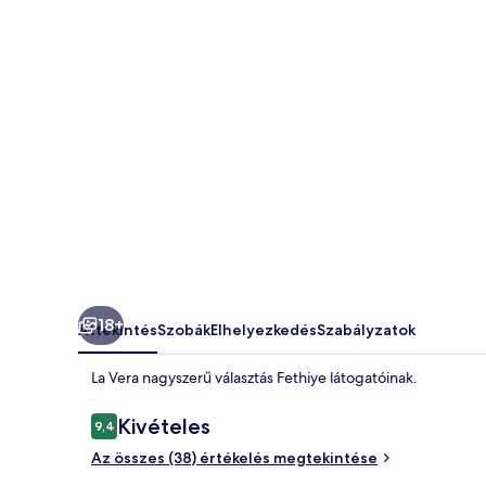
18+
Áttekintés
Szobák
Elhelyezkedés
Szabályzatok
La Vera nagyszerű választás Fethiye látogatóinak.
Értékelések
Kivételes
9,4
9,4 ennyiből: 10
Az összes (38) értékelés megtekintése