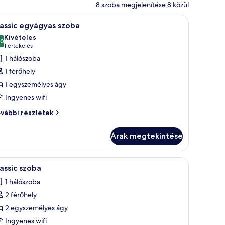
8 szoba megjelenítése 8 közül
ágy, éjjeliszekrények, légkondicionáló, függönyök és egy televízió.
Egy rendezett hálószoba, amelyben található eg
4
assic egyágyas szoba
övetkező
Kivételes
zoba
,0
10-ből 10,0
(1
1 értékelés
sszes
értékelés)
1 hálószoba
épének
1 férőhely
egtekintése:
1 egyszemélyes ágy
assic
Ingyenes wifi
gyágyas
zoba
assic
vábbi részletek
yágyas
oba
Árak megtekintése
vábbi
szletei
zült padló.
Egy szállodai szoba két ággyal, televízióval, e
2
assic szoba
övetkező
1 hálószoba
zoba
2 férőhely
sszes
épének
2 egyszemélyes ágy
egtekintése:
Ingyenes wifi