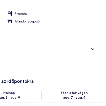
Étterem
Állandó recepció
e az időpontokra
g. 8
elkezésre állás ellenőrzése: aug. 8 - aug. 9
A mostani hétvégi rendelkezésre állás 
Holnap
Ezen a hétvégén
ug. 8 - aug. 9
aug. 7 - aug. 9