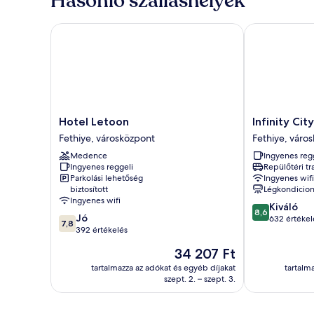
Hasonló szálláshelyek
Hotel Letoon
Infinity City 
Hotel
Infinity
Hotel Letoon
Infinity Cit
Letoon
City
Fethiye, városközpont
Fethiye, váro
Fethiye,
Hotel
Medence
Ingyenes reg
városközpont
Fethiye,
Ingyenes reggeli
Repülőtéri tr
városközpont
Parkolási lehetőség
Ingyenes wifi
biztosított
Légkondicion
Ingyenes wifi
8.6
Kiváló
8,6
7.8
Jó
ennyiből:
632 értékel
7,8
ennyiből:
392 értékelés
10,
10,
Kiváló,
Az
34 207 Ft
Jó,
632
ár
392
tartalmazza az adókat és egyéb díjakat
tartalm
értékelés
34 207 Ft
szept. 2. – szept. 3.
értékelés