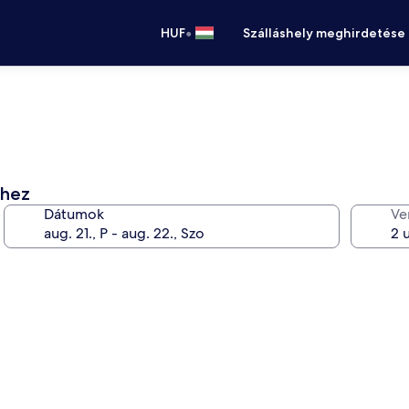
•
HUF
Szálláshely meghirdetése
éhez
Dátumok
Ve