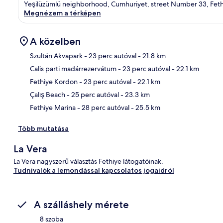
Yeşilüzümlü neighborhood, Cumhuriyet, street Number 33, Feth
Megnézem a térképen
A közelben
Szultán Akvapark
- 23 perc autóval
- 21.8 km
Calis parti madárrezervátum
- 23 perc autóval
- 22.1 km
Tér
Fethiye Kordon
- 23 perc autóval
- 22.1 km
Çalış Beach
- 25 perc autóval
- 23.3 km
Fethiye Marina
- 28 perc autóval
- 25.5 km
Több mutatása
La Vera
La Vera nagyszerű választás Fethiye látogatóinak.
Tudnivalók a lemondással kapcsolatos jogaidról
A szálláshely mérete
8 szoba