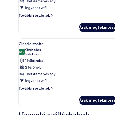
1 kétszemélyes ágy
Comfort
Ingyenes wifi
szoba
Comfort
További részletek
szoba
további
Árak megtekintés
részletei
A
Egy hálószoba, amelyben van e
1
Classic szoba
következő
Kivételes
szoba
10,0
10-ből 10,0
(1
1 értékelés
összes
értékelés)
1 hálószoba
képének
2 férőhely
megtekintése:
1 kétszemélyes ágy
Classic
Ingyenes wifi
szoba
Classic
További részletek
szoba
további
Árak megtekintés
részletei