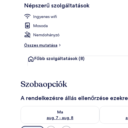
Népszerű szolgáltatások
Ingyenes wifi
Ingyenes wifi
Mosoda
Nemdohányzó
Összes mutatása
Főbb szolgáltatások
(8)
Szobaopciók
A rendelkezésre állás ellenőrzése ezekr
A ma esti rendelkezésre állás ellenőrzése: aug. 7 - au
A holnapi rend
Ma
aug. 7 - aug. 8
a