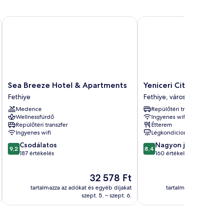
Sea Breeze Hotel & Apartments
Yeniceri City Hotel
Sea
Yeniceri
Sea Breeze Hotel & Apartments
Yeniceri City Hotel
Breeze
City
Fethiye
Fethiye, városközpont
Hotel
Hotel
Medence
Repülőtéri transzfer
&
Fethiye,
Wellnessfürdő
Ingyenes wifi
Apartments
városközpont
Repülőtéri transzfer
Étterem
Fethiye
Ingyenes wifi
Légkondicionálás
9.2
8.4
Csodálatos
Nagyon jó
9,2
8,4
ennyiből:
ennyiből:
187 értékelés
160 értékelés
10,
10,
Csodálatos,
Nagyon
Az
32 578 Ft
187
jó,
ár
tartalmazza az adókat és egyéb díjakat
tartalmazza az adóka
értékelés
160
32 578 Ft
szept. 5. – szept. 6.
értékelés