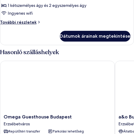
képének
1 kétszemélyes ágy és 2 egyszemélyes ágy
megtekintése:
Ingyenes wifi
Négyágyas
Négyágyas
További részletek
szoba
szoba
további
Dátumok árainak megtekintése
részletei
Hasonló szálláshelyek
Omega Guesthouse Budapest
a&o Buda
Omega
a&o
Omega Guesthouse Budapest
a&o Bu
Guesthouse
Budape
Erzsébetváros
Erzsébe
Budapest
City
Repülőtéri transzfer
Parkolási lehetőség
Állatb
Erzsébetváros
-