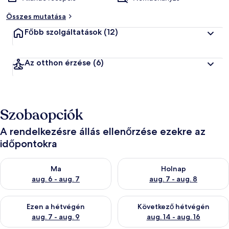
Összes mutatása
Főbb szolgáltatások
(12)
Az otthon érzése
(6)
Szobaopciók
A rendelkezésre állás ellenőrzése ezekre az
időpontokra
A ma esti rendelkezésre állás ellenőrzése: aug. 6 - aug. 7
A holnapi rendelkezésre állás e
Ma
Holnap
aug. 6 - aug. 7
aug. 7 - aug. 8
A mostani hétvégi rendelkezésre állás ellenőrzése: aug. 7 - aug
A következő hétvégi rendelkezé
Ezen a hétvégén
Következő hétvégén
aug. 7 - aug. 9
aug. 14 - aug. 16