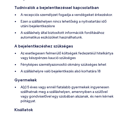
Tudnivalók a bejelentkezéssel kapcsolatban
A recepciós személyzet fogadja a vendégeket érkezéskor.
Ezen a szálláshelyen nincs lehetőség a nyitvatartási idő
utáni bejelentkezésre
A szálláshely által biztosított információk fordításához
automatikus eszközöket használhatunk.
A bejelentkezéshez szükséges
Az esetlegesen felmerülő költségek fedezetéül hitelkártya
vagy készpénzes kaució szükséges
Fényképes személyazonosító okmány szükséges lehet
A szálláshelyre való bejelentkezés alsó korhatára 18
Gyermekek
A(z) 5 éves vagy ennél fiatalabb gyermekek ingyenesen
szállhatnak meg a szálláshelyen, amennyiben a szülővel
vagy gondviselővel egy szobában alszanak, és nem kérnek
pótágyat.
Kisállatok