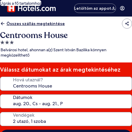
Ugrás a fő tartalomhoz
Letöltöm az appot
Összes szállás megtekintése
Centrooms House
3.0
csillagos
Belvárosi hotel, ahonnan a(z) Szent István Bazilika könnyen
szálláshely
megközelíthető
Válassz dátumokat az árak megtekintéséhez
Hová utaznál?
Dátumok
Vendégek