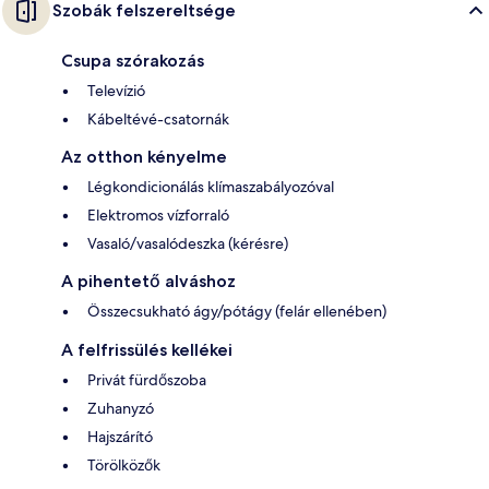
Szobák felszereltsége
Csupa szórakozás
Televízió
Kábeltévé-csatornák
Az otthon kényelme
Légkondicionálás klímaszabályozóval
Elektromos vízforraló
Vasaló/vasalódeszka (kérésre)
A pihentető alváshoz
Összecsukható ágy/pótágy (felár ellenében)
A felfrissülés kellékei
Privát fürdőszoba
Zuhanyzó
Hajszárító
Törölközők