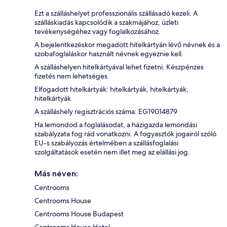
Ezt a szálláshelyet professzionális szállásadó kezeli. A
szálláskiadás kapcsolódik a szakmájához, üzleti
tevékenységéhez vagy foglalkozásához.
A bejelentkezéskor megadott hitelkártyán lévő névnek és a
szobafoglaláskor használt névnek egyeznie kell.
A szálláshelyen hitelkártyával lehet fizetni. Készpénzes
fizetés nem lehetséges.
Elfogadott hitelkártyák: hitelkártyák, hitelkártyák,
hitelkártyák
A szálláshely regisztrációs száma: EG19014879
Ha lemondod a foglalásodat, a házigazda lemondási
szabályzata fog rád vonatkozni. A fogyasztók jogairól szóló
EU-s szabályozás értelmében a szállásfoglalási
szolgáltatások esetén nem illet meg az elállási jog.
Más néven:
Centrooms
Centrooms House
Centrooms House Budapest