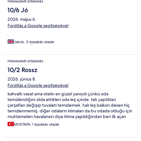
Hitelesített értékelés
10/6 Jó
2026. május 6.
Fordítás a Google segítségével
.
Jakub, 3 éjszakás utazás
Hitelesített értékelés
10/2 Rossz
2026. június 8.
Fordítás a Google segítségével
kahvaltı vasat ama otelin en güzel yanıydı çünkü oda
temizlendiğini idda ettikleri oda leş içinde. tek yaptıkları
çarşafları değişip tuvaleti temizlemek. halı leş balkon desen hiç
temizlenmemiş. diğer odaların klimaları da bu odada olduğu için
muhtemelen havalansın diye klima yapıldığından beri ilk açan
bizdik 1
MUSTAFA, 1 éjszakás utazás