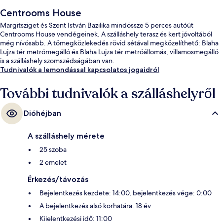
Centrooms House
Margitsziget és Szent István Bazilika mindössze 5 perces autóút
Centrooms House vendégeinek. A szálláshely terasz és kert jóvoltából
még nívósabb. A tömegközlekedés rövid sétával megközelíthető: Blaha
Lujza tér metrómegálló és Blaha Lujza tér metróállomás, villamosmegálló
is a szálláshely szomszédságában van.
Tudnivalók a lemondással kapcsolatos jogaidról
További tudnivalók a szálláshelyről
Dióhéjban
A szálláshely mérete
25 szoba
2 emelet
Érkezés/távozás
Bejelentkezés kezdete: 14:00, bejelentkezés vége: 0:00
A bejelentkezés alsó korhatára: 18 év
Kijelentkezési idő: 11:00