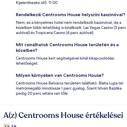
Kijelentkezési idő: 11:00.
Rendelkezik Centrooms House helyszíni kaszinóval?
Nem, ez a kényelmes hotel nem rendelkezik kaszinóval, de a
közelben több lehetőség is kínálkozik: Las Vegas Casino (3 perc
autóval) és Tropicana Casino (4 perc autóval).
Mit csinálhatok Centrooms House területén és a
közelben?
Centrooms House kert segítségével kínál kikapcsolódási
lehetőséget.
Milyen környéken van Centrooms House?
Centrooms House Belváros területén található. Blaha Lujza tér
metrómegálló mindössze 1 perc gyalog, Szent István Bazilika
pedig 20 perc sétára van tőle.
A(z) Centrooms House értékelései
Értékelések
Jó
7,2