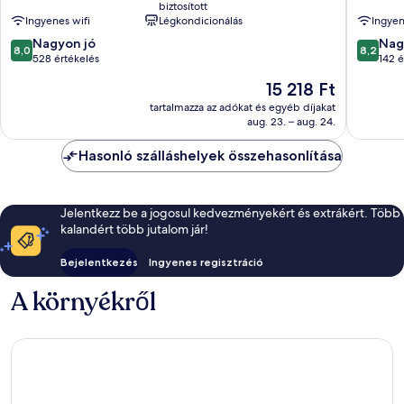
biztosított
Hostel
Ingyenes wifi
Légkondicionálás
Ingyen
Erzsébe
8.0
8.2
Nagyon jó
Nag
8,0
8,2
ennyiből:
ennyiből
528 értékelés
142 é
10,
10,
Az
15 218 Ft
Nagyon
Nagyon
ár
jó,
jó,
tartalmazza az adókat és egyéb díjakat
15 218 Ft
aug. 23. – aug. 24.
528
142
értékelés
értékelé
Hasonló szálláshelyek összehasonlítása
Jelentkezz be a jogosul kedvezményekért és extrákért. Több
kalandért több jutalom jár!
Bejelentkezés
Ingyenes regisztráció
A környékről