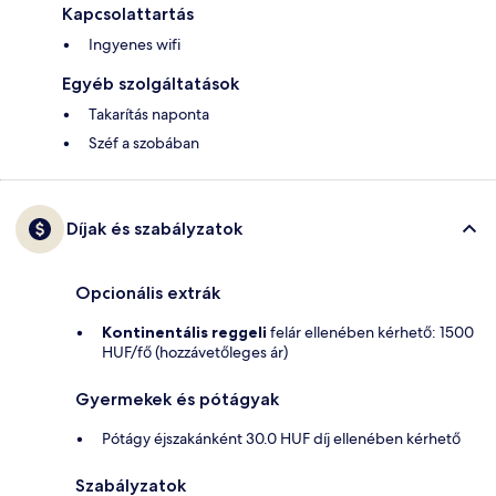
Kapcsolattartás
Ingyenes wifi
Egyéb szolgáltatások
Takarítás naponta
Széf a szobában
Díjak és szabályzatok
Opcionális extrák
Kontinentális reggeli
felár ellenében kérhető: 1500
HUF/fő (hozzávetőleges ár)
Gyermekek és pótágyak
Pótágy éjszakánként 30.0 HUF díj ellenében kérhető
Szabályzatok