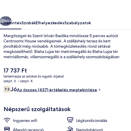
őző
Következő
50+
Áttekintés
Szobák
Elhelyezkedés
Szabályzatok
Margitsziget és Szent István Bazilika mindössze 5 perces autóút
Centrooms House vendégeinek. A szálláshely terasz és kert
jóvoltából még nívósabb. A tömegközlekedés rövid sétával
megközelíthető: Blaha Lujza tér metrómegálló és Blaha Lujza tér
metróállomás, villamosmegálló is a szálláshely szomszédságában
van.
A
17 737 Ft
jelenlegi
tartalmazza az adókat és egyéb díjakat
ár
szept. 3. – szept. 4.
Fizetős kontinentális reggeli
17 737 Ft
Értékelések
Jó
7,2
Az összes (437) értékelés megtekintése
7,2 ennyiből: 10
Népszerű szolgáltatások
Ingyenes wifi
Légkondicionálás
Állandó recepció
Nemdohányzó