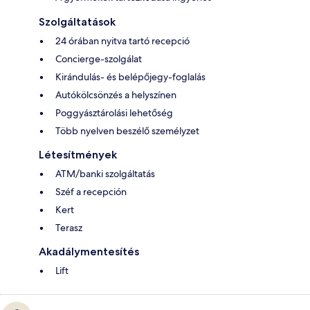
Szolgáltatások
24 órában nyitva tartó recepció
Concierge-szolgálat
Kirándulás- és belépőjegy-foglalás
Autókölcsönzés a helyszínen
Poggyásztárolási lehetőség
Több nyelven beszélő személyzet
Létesítmények
ATM/banki szolgáltatás
Széf a recepción
Kert
Terasz
Akadálymentesítés
Lift