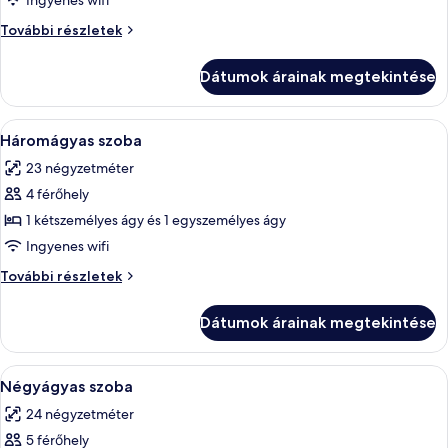
Ingyenes wifi
Standard
Standard
További részletek
szoba
szoba
kétszemélyes
kétszemélyes
Dátumok árainak megtekintése
vagy
vagy
két
két
külön
A
Egy szoba, amelyben két külön ágy, egy
külön
6
ággyal
Háromágyas szoba
következő
további
ággyal
23 négyzetméter
részletei
szoba
4 férőhely
összes
képének
1 kétszemélyes ágy és 1 egyszemélyes ágy
megtekintése:
Ingyenes wifi
Háromágyas
Háromágyas
További részletek
szoba
szoba
további
Dátumok árainak megtekintése
részletei
A
Egy emeletes ágy, melyhez egy fa létra,
8
Négyágyas szoba
következő
24 négyzetméter
szoba
5 férőhely
összes