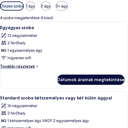
Szobákhoz
Összes szoba
1 ágy
2 ágy
3+ ágy
rendelkezésre
álló
4 szoba megjelenítése 4 közül
szűrők
A
Egy hálószoba, amelyben egy ágy, egy 
5
Egyágyas szoba
következő
13 négyzetméter
szoba
2 férőhely
összes
képének
1 egyszemélyes ágy
megtekintése:
Ingyenes wifi
Egyágyas
Egyágyas
További részletek
szoba
szoba
további
Dátumok árainak megtekintése
részletei
A
Egy modern hálószoba, melyben fából 
8
Standard szoba kétszemélyes vagy két külön ággyal
következő
16 négyzetméter
szoba
3 férőhely
összes
képének
1 kétszemélyes ágy VAGY 2 egyszemélyes ágy
megtekintése: