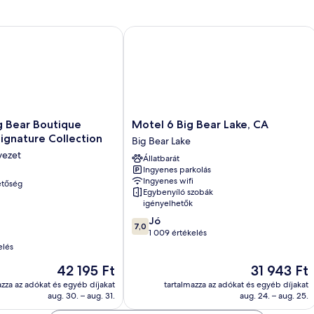
ear Boutique Hotel, BW Signature Collection
Motel 6 Big Bear Lake, CA
Motel
g Bear Boutique
Motel 6 Big Bear Lake, CA
6
ignature Collection
Big Bear Lake
Big
vezet
Állatbarát
Bear
Ingyenes parkolás
Lake,
Ingyenes wifi
etőség
CA
Egybenyíló szobák
Big
igényelhetők
Bear
7.0
Jó
Lake
7,0
ennyiből:
1 009 értékelés
10,
elés
Jó,
Az
Az
42 195 Ft
31 943 Ft
1 009
ár
ár
értékelés
azza az adókat és egyéb díjakat
tartalmazza az adókat és egyéb díjakat
42 195 Ft
31 943 Ft
aug. 30. – aug. 31.
aug. 24. – aug. 25.