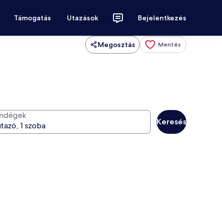
Támogatás
Utazások
Bejelentkezés
Megosztás
Mentés
ndégek
Keresés