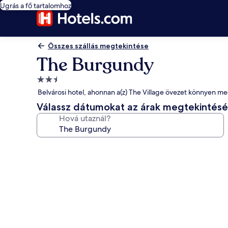
Ugrás a fő tartalomhoz
Összes szállás megtekintése
The Burgundy
2.5
csillagos
Belvárosi hotel, ahonnan a(z) The Village övezet könnyen m
szálláshely
Válassz dátumokat az árak megtekintés
Hová utaznál?
A(z)
The
Burgundy
képgalériája