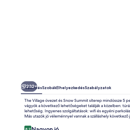
232+
Áttekintés
Szobák
Elhelyezkedés
Szabályzatok
The Village övezet és Snow Summit síterep mindössze 5 p
vágyók a következő lehetőségeket találják a közelben: túrá
lehetőség. Ingyenes szolgáltatások: wifi és egyéni parkolás
Más utazók jó véleménnyel vannak a szálláshely következő j
Értékelések
Nagyon jó
8,2