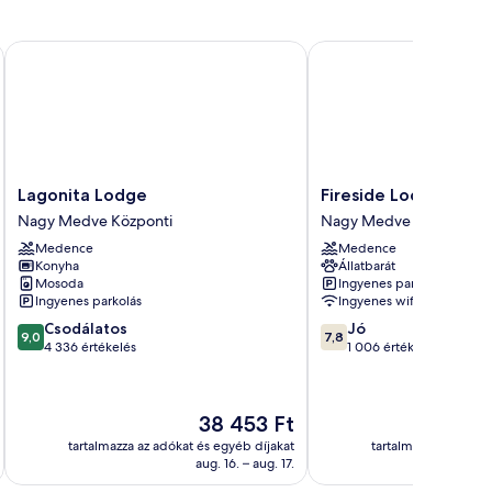
Lagonita Lodge
Fireside Lodge
Lagonita
Fireside
Lagonita Lodge
Fireside Lodge
Lodge
Lodge
Nagy Medve Központi
Nagy Medve Központi
Nagy
Nagy
Medence
Medence
Medve
Medve
Konyha
Állatbarát
Központi
Központi
Mosoda
Ingyenes parkolás
Ingyenes parkolás
Ingyenes wifi
9.0
7.8
Csodálatos
Jó
9,0
7,8
ennyiből:
ennyiből:
4 336 értékelés
1 006 értékelés
10,
10,
Csodálatos,
Jó,
4 336
1 006
Az
38 453 Ft
értékelés
értékelés
ár
tartalmazza az adókat és egyéb díjakat
tartalmazza az adóka
38 453 Ft
aug. 16. – aug. 17.