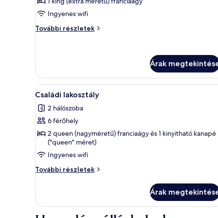
képének
1 king (extra méretű) franciaágy
megtekintése:
Ingyenes wifi
Tradicionális
Tradicionális
További részletek
kunyhó
kunyhó
további
részletei
Árak megtekintés
A
Egy szállodai szoba, amelyben e
21
Családi lakosztály
következő
2 hálószoba
szoba
6 férőhely
összes
képének
2 queen (nagyméretű) franciaágy és 1 kinyitható kanapé
("queen" méret)
megtekintése:
Ingyenes wifi
Családi
lakosztály
Családi
További részletek
lakosztály
további
Árak megtekintés
részletei