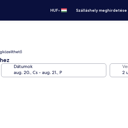
•
HUF
Szálláshely meghirdetése
egközelíthető
éhez
Dátumok
Ve