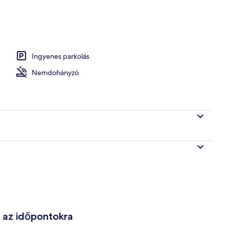
éri szoba | Vasaló/vasalódeszka, ingyenes wifi, ébresztőóra és ágynemű
Ingyenes parkolás
Nemdohányzó
e az időpontokra