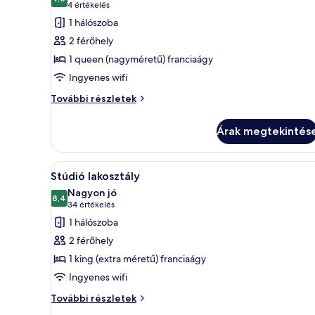
szoba
10-ből 9,6
(4
4 értékelés
összes
értékelés)
1 hálószoba
képének
2 férőhely
megtekintése:
1 queen (nagyméretű) franciaágy
Gazdaságos
Ingyenes wifi
kunyhó
Gazdaságos
További részletek
kunyhó
további
Árak megtekintés
részletei
A
Egy hangulatos, fából készült 
19
Stúdió lakosztály
következő
Nagyon jó
szoba
8,4
10-ből 8,4
(34
34 értékelés
összes
értékelés)
1 hálószoba
képének
2 férőhely
megtekintése:
1 king (extra méretű) franciaágy
Stúdió
Ingyenes wifi
lakosztály
Stúdió
További részletek
lakosztály