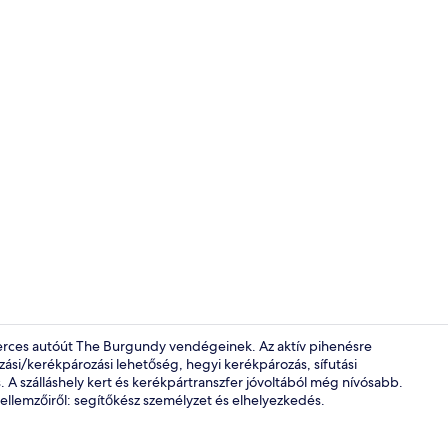
Családi tetőt
erces autóút The Burgundy vendégeinek. Az aktív pihenésre
zási/kerékpározási lehetőség, hegyi kerékpározás, sífutási
. A szálláshely kert és kerékpártranszfer jóvoltából még nívósabb.
Deluxe három
ellemzőiről: segítőkész személyzet és elhelyezkedés.