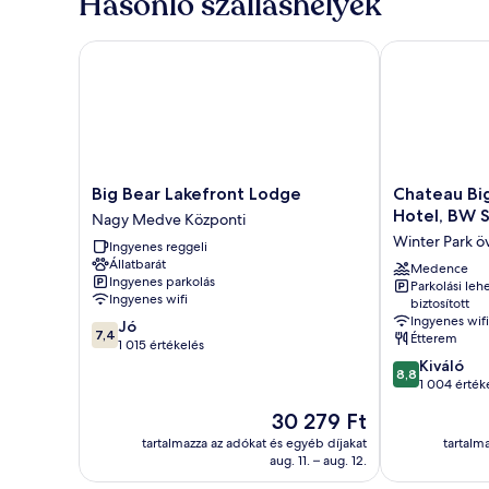
Hasonló szálláshelyek
Big Bear Lakefront Lodge
Chateau Big B
Big
Chateau
Big Bear Lakefront Lodge
Chateau Bi
Bear
Big
Hotel, BW S
Nagy Medve Központi
Lakefront
Bear
Winter Park ö
Ingyenes reggeli
Lodge
Boutique
Állatbarát
Nagy
Hotel,
Medence
Ingyenes parkolás
Parkolási leh
Medve
BW
Ingyenes wifi
biztosított
Központi
Signature
Ingyenes wifi
7.4
Jó
Collection
7,4
Étterem
ennyiből:
1 015 értékelés
Winter
10,
8.8
Kiváló
Park
8,8
Jó,
ennyiből:
1 004 érték
övezet
1 015
10,
Az
30 279 Ft
értékelés
Kiváló,
ár
1 004
tartalmazza az adókat és egyéb díjakat
tartalm
30 279 Ft
aug. 11. – aug. 12.
értékelés