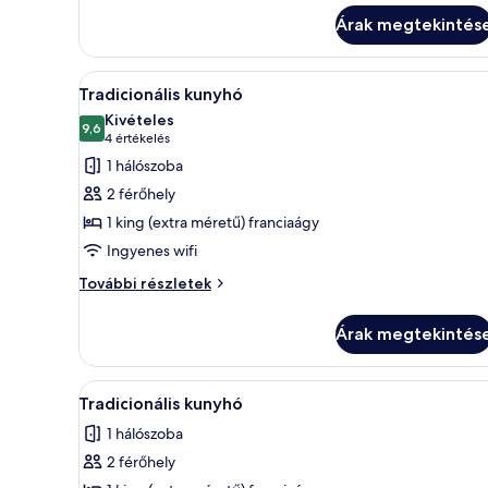
további
Árak megtekintés
részletei
A
Tradicionális kunyhó | Nappalir
15
Tradicionális kunyhó
következő
Kivételes
szoba
9,6
10-ből 9,6
(4
4 értékelés
összes
értékelés)
1 hálószoba
képének
2 férőhely
megtekintése:
1 king (extra méretű) franciaágy
Tradicionális
Ingyenes wifi
kunyhó
Tradicionális
További részletek
kunyhó
további
Árak megtekintés
részletei
A
Egy egyszerű, vidéki stílusú ép
6
Tradicionális kunyhó
következő
1 hálószoba
szoba
2 férőhely
összes