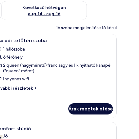
ellenőrzése: aug. 7 - aug. 9
A következő hétvégi rendelkezésre állás ellenőrzése: aug. 14 -
Következő hétvégén
aug. 14 - aug. 16
16 szoba megjelenítése 16 közül
ágy, kandalló, íróasztal és televízió található.
Egy nappali, melyben kőből készült kandalló, 
48
aládi tetőtéri szoba
övetkező
1 hálószoba
zoba
6 férőhely
sszes
épének
2 queen (nagyméretű) franciaágy és 1 kinyitható kanapé
("queen" méret)
egtekintése:
Ingyenes wifi
saládi
etőtéri
aládi
vábbi részletek
zoba
tőtéri
oba
vábbi
Árak megtekintése
szletei
an, egy nagy ágya, melyen medvével mintázott ágytakaró van, egy fafejtáml
Egy hálószoba, melynek mennyezete fából van, 
21
omfort stúdió
övetkező
Jó
4