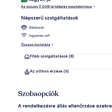
8,2 ennyiből: 10
Az összes (1 008) értékelés megtekintése
Családi tetőt
Népszerű szolgáltatások
Állatbarát
Ingyenes wifi
Összes mutatása
Főbb szolgáltatások
(8)
Az otthon érzése
(6)
Szobaopciók
A rendelkezésre állás ellenőrzése ezekr