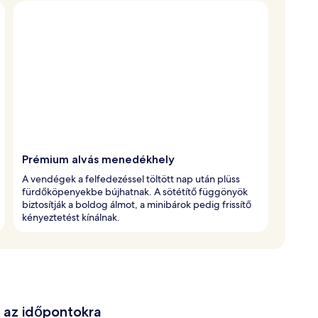
Prémium alvás menedékhely
A vendégek a felfedezéssel töltött nap után plüss
fürdőköpenyekbe bújhatnak. A sötétítő függönyök
biztosítják a boldog álmot, a minibárok pedig frissítő
kényeztetést kínálnak.
e az időpontokra