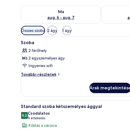
A ma esti rendelkezésre állás ellenőrzése: aug. 6 - au
A holnapi rend
Ma
aug. 6 - aug. 7
a
Szobákhoz
Összes szoba
2 ágy
1 ágy
rendelkezésre
A
Egy szállodai szoba, amelyben t
álló
3
Szoba
következő
szűrők
2 férőhely
szoba
2 egyszemélyes ágy
összes
képének
Ingyenes wifi
megtekintése:
Szoba
További részletek
Szoba
további
részletei
Árak megtekintés
A
Egy szállodai szoba, amelyben 
6
Standard szoba kétszemélyes ággyal
következő
Csodálatos
szoba
9,2
10-ből 9,2
(9
9 értékelés
összes
értékelés)
Kilátás a városra
képének