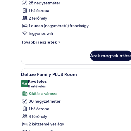
25 négyzetméter
megtekintése:
1 hálószoba
Standard
2 férőhely
szoba
1 queen (nagyméretű) franciaágy
kétszemélyes
ággyal
Ingyenes wifi
Standard
További részletek
szoba
kétszemélyes
Árak megtekintés
ággyal
további
részletei
A
Egy szállodai szoba két ággyal, 
7
Deluxe Family PLUS Room
következő
Kivételes
szoba
9,6
10-ből 9,6
(8
8 értékelés
összes
értékelés)
Kilátás a városra
képének
30 négyzetméter
megtekintése:
1 hálószoba
Deluxe
4 férőhely
Family
2 kétszemélyes ágy
PLUS