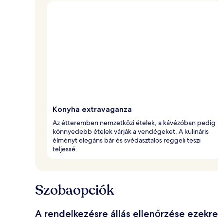
Konyha extravaganza
Az étteremben nemzetközi ételek, a kávézóban pedig
könnyedebb ételek várják a vendégeket. A kulináris
élményt elegáns bár és svédasztalos reggeli teszi
teljessé.
Szobaopciók
A rendelkezésre állás ellenőrzése ezekr