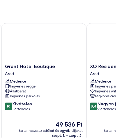
Grant Hotel Boutique
XO Residence
Grant
XO
Grant Hotel Boutique
XO Residence
Hotel
Residence
Arad
Arad
Boutique
Arad
Medence
Medence
Arad
Ingyenes reggeli
Ingyenes parkolás
Állatbarát
Ingyenes wifi
Ingyenes parkolás
Légkondicionálás
10.0
8.4
Kivételes
Nagyon jó
10
8,4
ennyiből:
ennyiből:
1 értékelés
9 értékelés
10,
10,
Kivételes,
Nagyon
Az
49 536 Ft
1
jó,
ár
tartalmazza az adókat és egyéb díjakat
tartalmazza az adóka
értékelés
9
49 536 Ft
szept. 1. – szept. 2.
értékelés