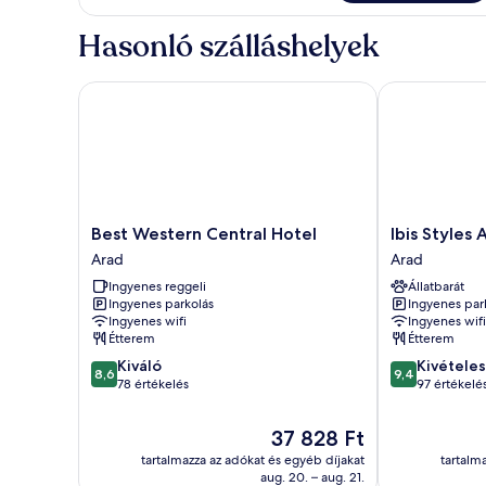
további
részletei
Hasonló szálláshelyek
Best Western Central Hotel
Ibis Styles Ar
Best
Ibis
Best Western Central Hotel
Ibis Styles 
Western
Styles
Arad
Arad
Central
Arad
Ingyenes reggeli
Állatbarát
Hotel
Arad
Ingyenes parkolás
Ingyenes par
Arad
Ingyenes wifi
Ingyenes wifi
Étterem
Étterem
8.6
9.4
Kiváló
Kivételes
8,6
9,4
ennyiből:
ennyiből:
78 értékelés
97 értékelé
10,
10,
Kiváló,
Kivételes,
Az
37 828 Ft
78
97
ár
tartalmazza az adókat és egyéb díjakat
tartalm
értékelés
értékelés
37 828 Ft
aug. 20. – aug. 21.