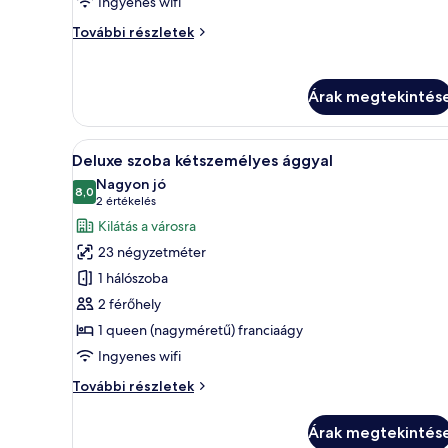
Room
Ingyenes wifi
Deluxe
További részletek
Family
PLUS
Room
Árak megtekintés
további
részletei
A
Egy modern szállodai szoba, ame
5
Deluxe szoba kétszemélyes ággyal
következő
Nagyon jó
szoba
8,0
10-ből 8,0
(2
2 értékelés
összes
értékelés)
Kilátás a városra
képének
23 négyzetméter
megtekintése:
1 hálószoba
Deluxe
2 férőhely
szoba
1 queen (nagyméretű) franciaágy
kétszemélyes
ággyal
Ingyenes wifi
Deluxe
További részletek
szoba
kétszemélyes
Árak megtekintés
ággyal