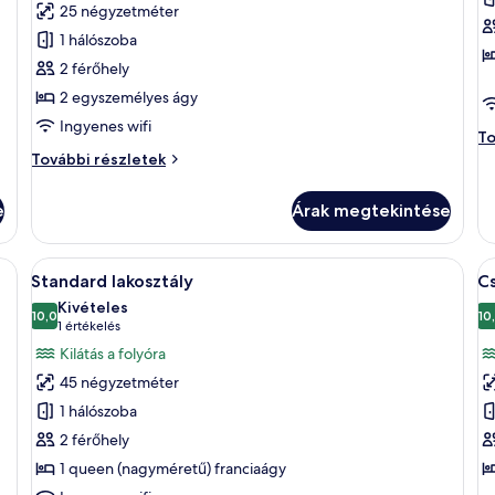
25 négyzetméter
megtekintése:
m
1 hálószoba
Standard
D
2 férőhely
szoba
s
2 egyszemélyes ágy
két
k
külön
á
Ingyenes wifi
De
To
ággyal
(
sz
Standard
További részletek
S
ké
szoba
ág
két
e
Árak megtekintése
(W
külön
So
ággyal
to
további
íróasztallal és székekkel.
A
Egy szállodai szoba, amelyben egy nagy
A
ré
5
részletei
Standard lakosztály
Cs
következő
k
Kivételes
szoba
10,0
s
10
10-ből 10,0
(1
1 értékelés
összes
ö
értékelés)
Kilátás a folyóra
képének
k
45 négyzetméter
megtekintése:
m
1 hálószoba
Standard
C
2 férőhely
lakosztály
l
1 queen (nagyméretű) franciaágy