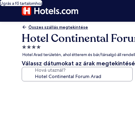
Ugrás a fő tartalomhoz
Összes szállás megtekintése
Hotel Continental For
4.0
csillagos
Hotel Arad területén, ahol étterem és bár/társalgó áll rende
szálláshely
Válassz dátumokat az árak megtekintés
Hová utaznál?
A(z)
Hotel
Continental
Forum
Arad
képgalériája