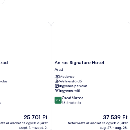
ad
Aniroc Signature Hotel
Aniroc
Arad
Aniroc Signature Hotel
Signature
Arad
Hotel
Medence
Arad
kolás
Wellnessfürdő
Ingyenes parkolás
Ingyenes wifi
9.2
Csodálatos
9,2
ennyiből:
s
58 értékelés
10,
Csodálatos,
Az
Az
25 701 Ft
37 539 Ft
58
ár
ár
azza az adókat és egyéb díjakat
tartalmazza az adókat és egyéb díjakat
értékelés
25 701 Ft
37 539 Ft
szept. 1. – szept. 2.
aug. 27. – aug. 28.