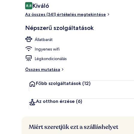
Értékelések
Kiváló
8,8
8,8 ennyiből: 10
Az összes (341) értékelés megtekintése
Lobby pihen
Népszerű szolgáltatások
Állatbarát
Ingyenes wifi
Légkondicionálás
Összes mutatása
Főbb szolgáltatások
(12)
Az otthon érzése
(6)
Miért szeretjük ezt a szálláshelyet