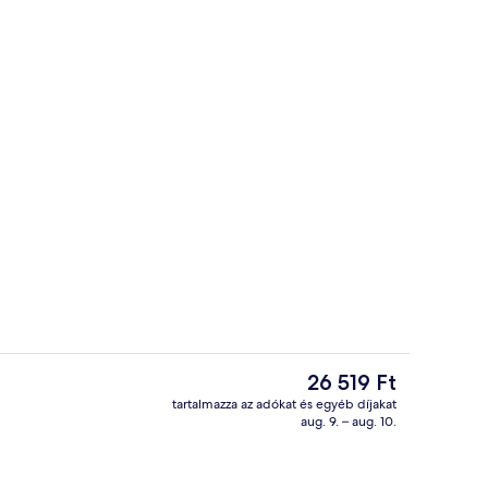
 kétszemélyes ággyal | Minibár, széf a szobában és íróasztal
Büfé
A
26 519 Ft
jelenlegi
tartalmazza az adókat és egyéb díjakat
ár
aug. 9. – aug. 10.
r
Lobby lounge
26 519 Ft