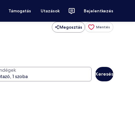
Támogatás
Utazások
Bejelentkezés
Megosztás
Mentés
ndégek
Keresés