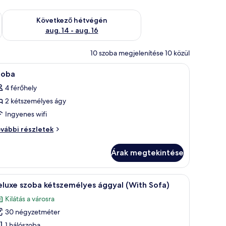
ellenőrzése: aug. 7 - aug. 9
A következő hétvégi rendelkezésre állás ellenőrzése: aug. 14 -
Következő hétvégén
aug. 14 - aug. 16
10 szoba megjelenítése 10 közül
ó egy ágy, egy íróasztal, egy szék, egy kerek tükör és egy függönnyel ellátot
Egy szállodai szoba zöld színű, kárpitozott ág
3
zoba
övetkező
4 férőhely
zoba
2 kétszemélyes ágy
sszes
épének
Ingyenes wifi
egtekintése:
oba
vábbi részletek
zoba
vábbi
szletei
Árak megtekintése
gy nagy ablak, melyen függöny van.
llal, székkel és egy kör alakú tükörrel.
Egy szállodai szoba, amelyben egy nagy ágy, eg
6
luxe szoba kétszemélyes ággyal (With Sofa)
övetkező
Kilátás a városra
zoba
30 négyzetméter
sszes
épének
1 hálószoba