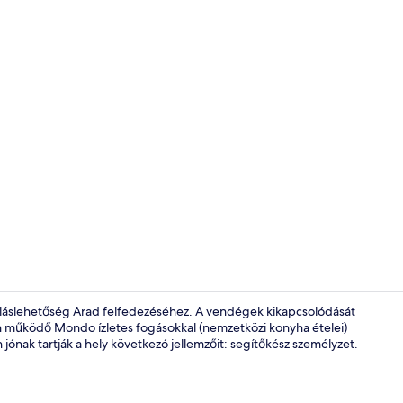
Deluxe szoba
láslehetőség Arad felfedezéséhez. A vendégek kikapcsolódását
n működő Mondo ízletes fogásokkal (nemzetközi konyha ételei)
jónak tartják a hely következó jellemzőit: segítőkész személyzet.
Terasz/udva