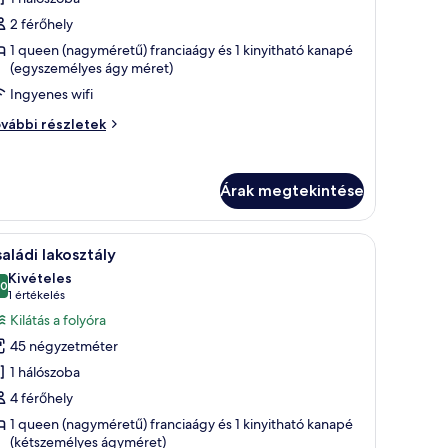
egtekintése:
2 férőhely
eluxe
1 queen (nagyméretű) franciaágy és 1 kinyitható kanapé
zoba
(egyszemélyes ágy méret)
étszemélyes
Ingyenes wifi
ggyal
luxe
vábbi részletek
With
oba
ofa)
tszemélyes
gyal
Árak megtekintése
ith
fa)
vábbi
 ágy, egy íróasztal, egy szék és egy lámpa található.
Egy szállodai szoba, amelyben található egy ágy
szletei
6
aládi lakosztály
övetkező
Kivételes
zoba
,0
10-ből 10,0
(1
1 értékelés
sszes
értékelés)
Kilátás a folyóra
épének
45 négyzetméter
egtekintése:
1 hálószoba
saládi
4 férőhely
akosztály
1 queen (nagyméretű) franciaágy és 1 kinyitható kanapé
(kétszemélyes ágyméret)