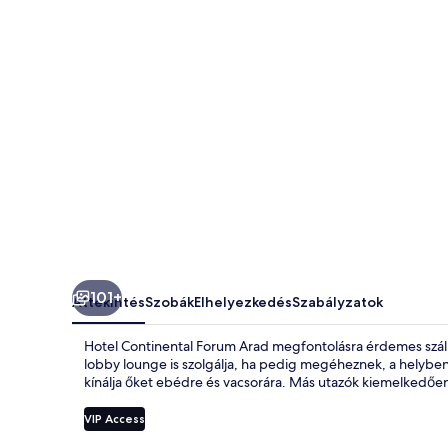
101+
Áttekintés
Szobák
Elhelyezkedés
Szabályzatok
Hotel Continental Forum Arad megfontolásra érdemes szál
lobby lounge is szolgálja, ha pedig megéheznek, a helybe
kínálja őket ebédre és vacsorára. Más utazók kiemelkedően 
VIP Access