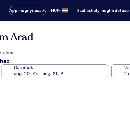
•
App megnyitása
HUF
Szálláshely meghirdetése
um Arad
lkezésre
éhez
Dátumok
Ve