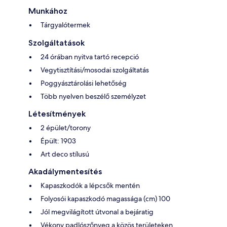
Munkához
Tárgyalótermek
Szolgáltatások
24 órában nyitva tartó recepció
Vegytisztítási/mosodai szolgáltatás
Poggyásztárolási lehetőség
Több nyelven beszélő személyzet
Létesítmények
2 épület/torony
Épült: 1903
Art deco stílusú
Akadálymentesítés
Kapaszkodók a lépcsők mentén
Folyosói kapaszkodó magassága (cm) 100
Jól megvilágított útvonal a bejáratig
Vékony padlószőnyeg a közös területeken