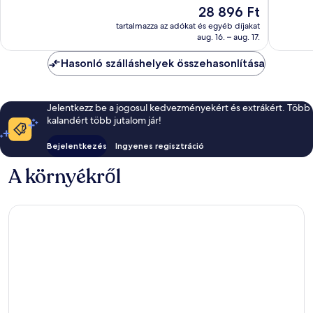
10,
Kivétele
Az
28 896 Ft
Csodálatos,
79
ár
1 106
tartalmazza az adókat és egyéb díjakat
értékelé
28 896 Ft
aug. 16. – aug. 17.
értékelés
Hasonló szálláshelyek összehasonlítása
Jelentkezz be a jogosul kedvezményekért és extrákért. Több
kalandért több jutalom jár!
Bejelentkezés
Ingyenes regisztráció
A környékről