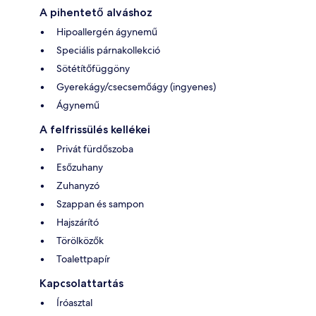
A pihentető alváshoz
Hipoallergén ágynemű
Speciális párnakollekció
Sötétítőfüggöny
Gyerekágy/csecsemőágy (ingyenes)
Ágynemű
A felfrissülés kellékei
Privát fürdőszoba
Esőzuhany
Zuhanyzó
Szappan és sampon
Hajszárító
Törölközők
Toalettpapír
Kapcsolattartás
Íróasztal