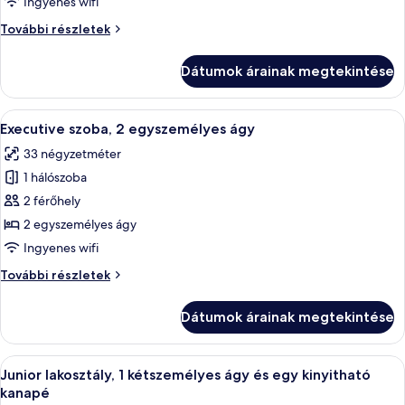
Ingyenes wifi
szoba,
Classic
További részletek
2
szoba,
egyszemélyes
2
Dátumok árainak megtekintése
egyszemélyes
ágy
ágy
további
A
Egy szállodai szoba, ahol az ágyat gon
7
részletei
Executive szoba, 2 egyszemélyes ágy
következő
33 négyzetméter
szoba
1 hálószoba
összes
képének
2 férőhely
megtekintése:
2 egyszemélyes ágy
Executive
Ingyenes wifi
szoba,
Executive
További részletek
2
szoba,
egyszemélyes
2
Dátumok árainak megtekintése
egyszemélyes
ágy
ágy
további
A
Egy szállodai szoba, amelyben egy nagy 
7
részletei
Junior lakosztály, 1 kétszemélyes ágy és egy kinyitható
következő
kanapé