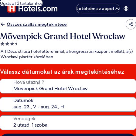
Ugrás a fő tartalomhoz
Letöltöm az appot
Összes szállás megtekintése
Mövenpick Grand Hotel Wroclaw
3.5
csillagos
Art Deco stílusú hotel étteremmel, a kongresszusi központ mellett, a(z)
szálláshely
Wrocławi piactér közelében
Válassz dátumokat az árak megtekintéséhez
Hová utaznál?
Dátumok
Vendégek