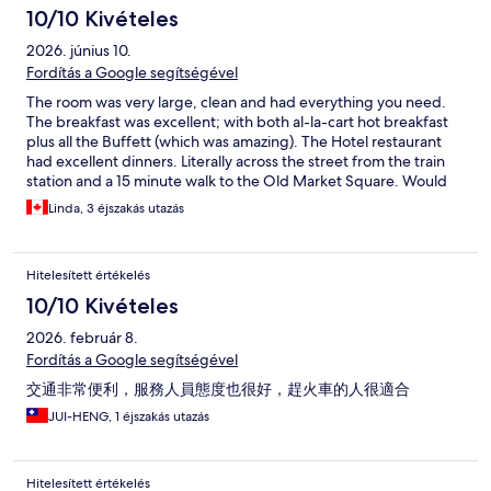
10/10 Kivételes
2026. június 10.
Fordítás a Google segítségével
The room was very large, clean and had everything you need.
The breakfast was excellent; with both al-la-cart hot breakfast
plus all the Buffett (which was amazing). The Hotel restaurant
had excellent dinners. Literally across the street from the train
station and a 15 minute walk to the Old Market Square. Would
highly recommend this Hotel
Linda, 3 éjszakás utazás
Hitelesített értékelés
10/10 Kivételes
2026. február 8.
Fordítás a Google segítségével
交通非常便利，服務人員態度也很好，趕火車的人很適合
JUI-HENG, 1 éjszakás utazás
Hitelesített értékelés