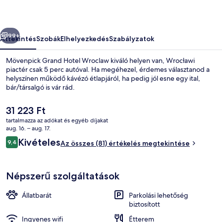
őző
Következő
99+
Áttekintés
Szobák
Elhelyezkedés
Szabályzatok
Mövenpick Grand Hotel Wroclaw kiváló helyen van, Wrocławi
piactér csak 5 perc autóval. Ha megéhezel, érdemes választanod a
helyszínen működő kávézó étlapjáról, ha pedig jól esne egy ital,
bár/társalgó is vár rád.
A
31 223 Ft
jelenlegi
tartalmazza az adókat és egyéb díjakat
ár
aug. 16. – aug. 17.
31 223 Ft
Értékelések
Kivételes
9,4
Étterem
Az összes (81) értékelés megtekintése
9,4 ennyiből: 10
Népszerű szolgáltatások
Állatbarát
Parkolási lehetőség
biztosított
Ingyenes wifi
Étterem