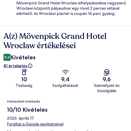
Mövenpick Grand Hotel Wroclaw elhelyezkedése nagyszerű.
Wrocławi központi pályaudvar egy rövid 2 perces sétával
elérhető, és Wrocławi piactér is csupán 16 perc gyalog.
A(z) Mövenpick Grand Hotel
Értékelések
Wroclaw értékelései
Kivételes
9,4
81 értékelés
10
9,4
9,6
Tisztaság
Szolgáltatások
Személyzet és
kiszolgálás
Értékelések
Hitelesített értékelés
10/10 Kivételes
2026. április 17.
Fordítás a Google segítségével