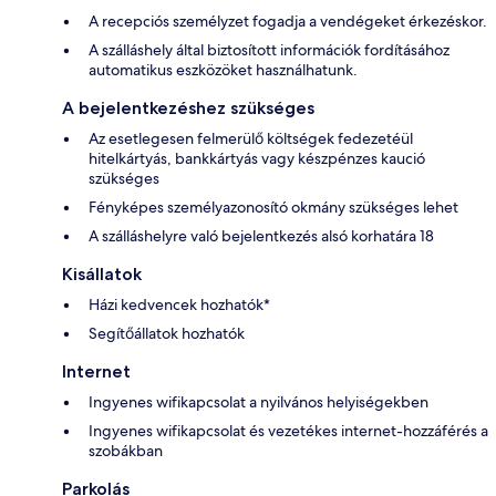
A recepciós személyzet fogadja a vendégeket érkezéskor.
A szálláshely által biztosított információk fordításához
automatikus eszközöket használhatunk.
A bejelentkezéshez szükséges
Az esetlegesen felmerülő költségek fedezetéül
hitelkártyás, bankkártyás vagy készpénzes kaució
szükséges
Fényképes személyazonosító okmány szükséges lehet
A szálláshelyre való bejelentkezés alsó korhatára 18
Kisállatok
Házi kedvencek hozhatók*
Segítőállatok hozhatók
Internet
Ingyenes wifikapcsolat a nyilvános helyiségekben
Ingyenes wifikapcsolat és vezetékes internet-hozzáférés a
szobákban
Parkolás