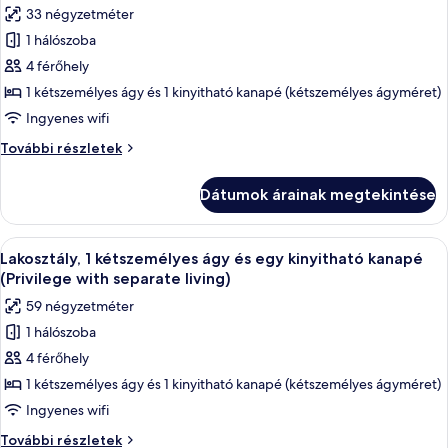
szoba
33 négyzetméter
összes
1 hálószoba
képének
4 férőhely
megtekintése:
Junior
1 kétszemélyes ágy és 1 kinyitható kanapé (kétszemélyes ágyméret)
lakosztály,
Ingyenes wifi
1
Junior
További részletek
kétszemélyes
lakosztály,
ágy
1
Dátumok árainak megtekintése
kétszemélyes
és
ágy
egy
és
A
Egy modern szállodai szoba, amelyben 
kinyitható
5
egy
Lakosztály, 1 kétszemélyes ágy és egy kinyitható kanapé
következő
kinyitható
kanapé
(Privilege with separate living)
kanapé
szoba
59 négyzetméter
további
összes
részletei
1 hálószoba
képének
4 férőhely
megtekintése:
Lakosztály,
1 kétszemélyes ágy és 1 kinyitható kanapé (kétszemélyes ágyméret)
1
Ingyenes wifi
kétszemélyes
Lakosztály,
További részletek