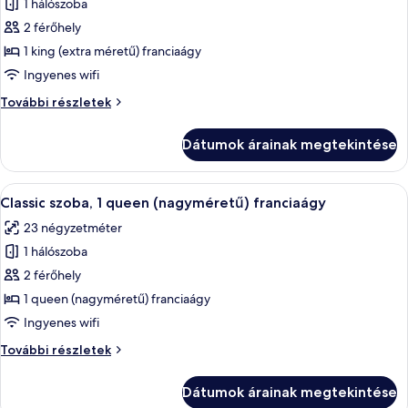
1 hálószoba
összes
képének
2 férőhely
megtekintése:
1 king (extra méretű) franciaágy
Classic
Ingyenes wifi
szoba,
Classic
További részletek
1
szoba,
king
1
Dátumok árainak megtekintése
king
(extra
(extra
méretű)
méretű)
A
Egy modern szállodai szoba, amelyben e
franciaágy
6
franciaágy
Classic szoba, 1 queen (nagyméretű) franciaágy
következő
további
23 négyzetméter
részletei
szoba
1 hálószoba
összes
képének
2 férőhely
megtekintése:
1 queen (nagyméretű) franciaágy
Classic
Ingyenes wifi
szoba,
Classic
További részletek
1
szoba,
queen
1
Dátumok árainak megtekintése
queen
(nagyméretű)