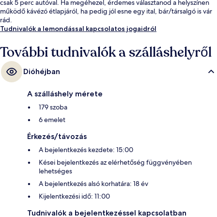
csak 5 perc autóval. Ha megéhezel, érdemes választanod a helyszínen
működő kávézó étlapjáról, ha pedig jól esne egy ital, bár/társalgó is vár
rád.
Tudnivalók a lemondással kapcsolatos jogaidról
További tudnivalók a szálláshelyről
Dióhéjban
A szálláshely mérete
179 szoba
6 emelet
Érkezés/távozás
A bejelentkezés kezdete: 15:00
Kései bejelentkezés az elérhetőség függvényében
lehetséges
A bejelentkezés alsó korhatára: 18 év
Kijelentkezési idő: 11:00
Tudnivalók a bejelentkezéssel kapcsolatban