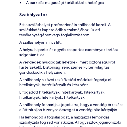
A parkolás magassági korlátokkal lehetséges
Szabályzatok
Ezt a szálláshelyet professzionális szállásadó kezeli. A
szálláskiadás kapcsolódik a szakmájához, üzleti
tevékenységéhez vagy foglalkozásához.
A szálláshelyen nincs lift.
A helyszíni partik és egyéb csoportos események tartása
szigorúan tilos.
A vendégek nyugodtak lehetnek, mert biztonságukról
füstérzékelő, biztonsági rendszer és kültéri világítás
gondoskodik a helyszínen.
A szálláshely a következő fizetési módokat fogadja el:
hitelkártyák, betéti kártyák és készpénz.
Elfogadott hitelkártyák: hitelkártyák, hitelkártyák,
hitelkártyák, hitelkártyák, hitelkártyák
A szálláshely fennartja a jogot arra, hogy a vendég érkezése
előtt zároljon bizonyos összeget a vendég hitelkártyáján.
Ha lemondod a foglalásodat, a házigazda lemondási
szabályzata fog rád vonatkozni. A fogyasztók jogairól szóló