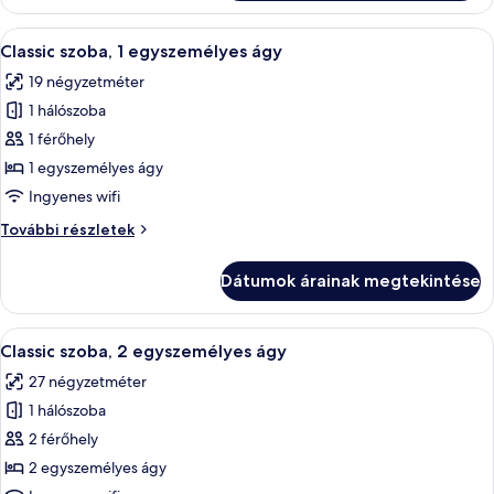
(nagyméretű)
franciaágy
franciaágy
A
Egy szállodai szoba, amelyben találhat
5
további
Classic szoba, 1 egyszemélyes ágy
következő
részletei
19 négyzetméter
szoba
1 hálószoba
összes
képének
1 férőhely
megtekintése:
1 egyszemélyes ágy
Classic
Ingyenes wifi
szoba,
Classic
További részletek
1
szoba,
egyszemélyes
1
Dátumok árainak megtekintése
egyszemélyes
ágy
ágy
további
A
Classic szoba, 2 egyszemélyes ágy | Hi
5
részletei
Classic szoba, 2 egyszemélyes ágy
következő
27 négyzetméter
szoba
1 hálószoba
összes
képének
2 férőhely
megtekintése:
2 egyszemélyes ágy
Classic