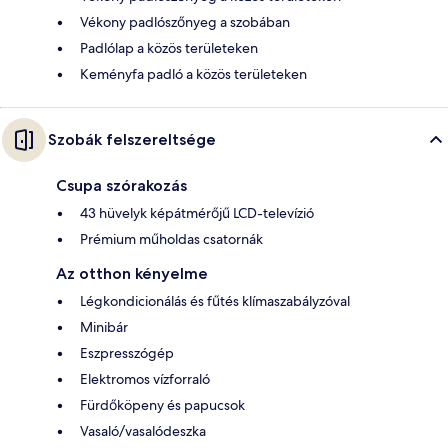
Vékony padlószőnyeg a szobában
Padlólap a közös területeken
Keményfa padló a közös területeken
Szobák felszereltsége
Csupa szórakozás
43 hüvelyk képátmérőjű LCD-televízió
Prémium műholdas csatornák
Az otthon kényelme
Légkondicionálás és fűtés klímaszabályzóval
Minibár
Eszpresszógép
Elektromos vízforraló
Fürdőköpeny és papucsok
Vasaló/vasalódeszka