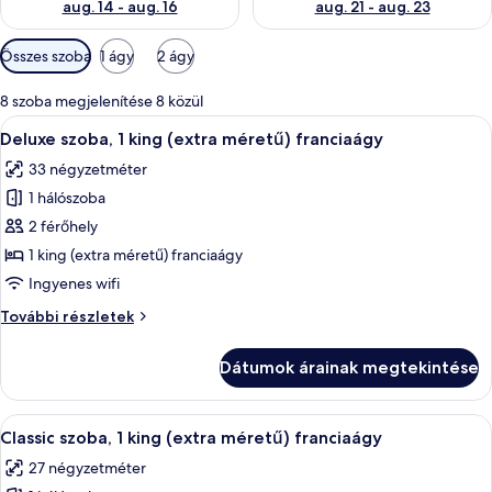
aug. 14 - aug. 16
aug. 21 - aug. 23
Szobákhoz
Összes szoba
1 ágy
2 ágy
rendelkezésre
álló
8 szoba megjelenítése 8 közül
szűrők
A
Egy modern szállodai szoba, amelyben e
6
Deluxe szoba, 1 king (extra méretű) franciaágy
következő
33 négyzetméter
szoba
1 hálószoba
összes
képének
2 férőhely
megtekintése:
1 king (extra méretű) franciaágy
Deluxe
Ingyenes wifi
szoba,
Deluxe
További részletek
1
szoba,
king
1
Dátumok árainak megtekintése
king
(extra
(extra
méretű)
méretű)
A
Egy nagy ágy, fából készült fejrésszel, 
franciaágy
5
franciaágy
Classic szoba, 1 king (extra méretű) franciaágy
következő
további
27 négyzetméter
részletei
szoba