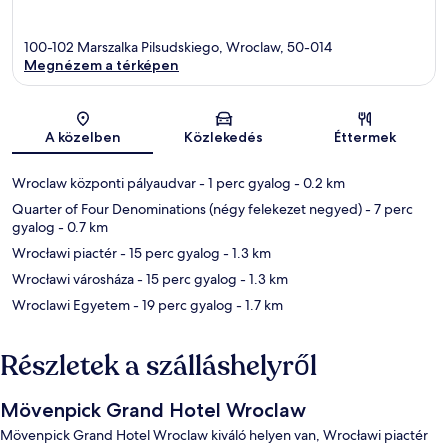
100-102 Marszalka Pilsudskiego, Wroclaw, 50-014
Megnézem a térképen
Térkép
A közelben
Közlekedés
Éttermek
Wroclaw központi pályaudvar
- 1 perc gyalog
- 0.2 km
Quarter of Four Denominations (négy felekezet negyed)
- 7 perc
gyalog
- 0.7 km
Wrocławi piactér
- 15 perc gyalog
- 1.3 km
Wrocławi városháza
- 15 perc gyalog
- 1.3 km
Wroclawi Egyetem
- 19 perc gyalog
- 1.7 km
Részletek a szálláshelyről
Mövenpick Grand Hotel Wroclaw
Mövenpick Grand Hotel Wroclaw kiváló helyen van, Wrocławi piactér