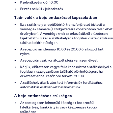
Kijelentkezési idő: 10:00
Érintés nélküli kijelentkezés
Tudnivalók a bejelentkezéssel kapcsolatban
Ez a szálláshely a repülőtértől transzferjáratot biztosít a
vendégek számára (a szolgáltatásra vonatkozóan felár lehet
érvényben). A vendégeknek az érkezésükről előzetesen
tájékoztatniuk kell a szálláshelyet a foglalási visszaigazoláson
található elérhetőségen.
A recepció mindennap 10:00 és 20:00 óra között tart
nyitva.
A recepción csak korlátozott ideig van személyzet.
Kérjük, előzetesen vegye fel a kapcsolatot a szálláshellyel a
foglalási visszaigazoláson található elérhetőségen, ha
érkezését ennél későbbre tervezi: 20:00.
A szálláshely által biztosított információk fordításához
automatikus eszközöket használhatunk.
A bejelentkezéshez szükséges
Az esetlegesen felmerülő költségek fedezetéül
hitelkártyás, bankkártyás vagy készpénzes kaució
szükséges