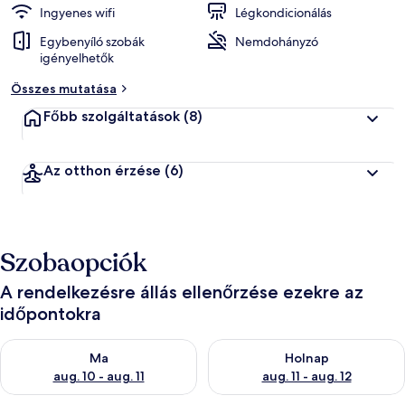
Ingyenes wifi
Légkondicionálás
Egybenyíló szobák
Nemdohányzó
igényelhetők
Összes mutatása
Főbb szolgáltatások
(8)
Az otthon érzése
(6)
Szobaopciók
A rendelkezésre állás ellenőrzése ezekre az
időpontokra
A ma esti rendelkezésre állás ellenőrzése: aug. 10 - aug. 11
A holnapi rendelkezésre állás e
Ma
Holnap
aug. 10 - aug. 11
aug. 11 - aug. 12