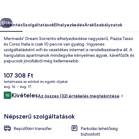
őző
Következő
78+
Áttekintés
Szolgáltatások
Elhelyezkedés
Árak
Szabályzatok
Mermaids' Dream Sorrento elhelyezkedése nagyszerű, Piazza Tasso
és Corso Italia is csak 10 percre van gyalog. Ingyenes
szolgáltatásként wifi és vezetékes internet is rendelkezésedre áll. A
hangulatos apartmanok mindegyike kényelmes ágyak, kávéfőzők és
papucsok jóvoltából még kellemesebb.
A
107 308 Ft
jelenlegi
tartalmazza az adókat és egyéb díjakat
ár
aug. 16. – aug. 17.
Luxus lakosztály, erkély, kilátással a te
107 308 Ft
Értékelések
Kivételes
10
Az összes (32) értékelés megtekintése
10 ennyiből: 10
Népszerű szolgáltatások
Repülőtéri transzfer
Parkolási lehetőség
biztosított