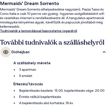
Mermaids' Dream Sorrento
Mermaids' Dream Sorrento elhelyezkedése nagyszerű, Piazza Tasso és
Corso Italia is csak 10 percre van gyalog. Ingyenes szolgáltatásként wifi
és vezetékes internet is rendelkezésedre áll. A hangulatos apartmanok
mindegyike kényelmes ágyak, kávéfőzők és papucsok jóvoltából még
kellemesebb.
Tudnivalók a lemondással kapcsolatos jogaidról
További tudnivalók a szálláshelyről
Dióhéjban
A szálláshely mérete
3 apartman
5 emelet
Érkezés/távozás
Bejelentkezés kezdete: 15:00, bejelentkezés vége: 20:00
Érintés nélküli bejelentkezés
A bejelentkezés alsó korhatára: 18 év