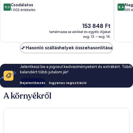
9.0
8.4
Csodálatos
Nag
9,0
8,4
ennyiből:
ennyiből
1 002 értékelés
391 é
10,
10,
Csodálatos,
Nagyon
Az
153 848 Ft
1 002
jó,
ár
értékelés
391
tartalmazza az adókat és egyéb díjakat
153 848 Ft
értékelé
aug. 13. – aug. 14.
Hasonló szálláshelyek összehasonlítása
Jelentkezz be a jogosul kedvezményekért és extrákért. Több
kalandért több jutalom jár!
Bejelentkezés
Ingyenes regisztráció
A környékről