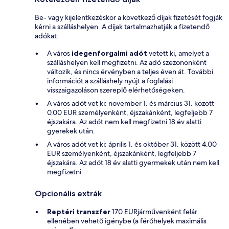
Be- vagy kijelentkezéskor a következő díjak fizetését fogják
kérni a szálláshelyen. A díjak tartalmazhatják a fizetendő
adókat:
A város
idegenforgalmi adót
vetett ki, amelyet a
szálláshelyen kell megfizetni. Az adó szezononként
változik, és nincs érvényben a teljes éven át. További
információt a szálláshely nyújt a foglalási
visszaigazoláson szereplő elérhetőségeken.
A város adót vet ki: november 1. és március 31. között
0.00 EUR személyenként, éjszakánként, legfeljebb 7
éjszakára. Az adót nem kell megfizetni 18 év alatti
gyerekek után.
A város adót vet ki: április 1. és október 31. között 4.00
EUR személyenként, éjszakánként, legfeljebb 7
éjszakára. Az adót 18 év alatti gyermekek után nem kell
megfizetni.
Opcionális extrák
Reptéri transzfer
170 EURjárművenként felár
ellenében vehető igénybe (a férőhelyek maximális