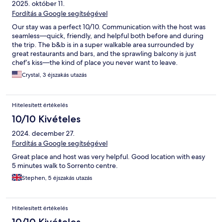
2025. október 11.
Fordítás a Google segítségével
Our stay was a perfect 10/10. Communication with the host was
seamless—quick, friendly, and helpful both before and during
the trip. The b&b is in a super walkable area surrounded by
great restaurants and bars, and the sprawling balcony is just
chef’s kiss—the kind of place you never want to leave.
Everything was exactly as described (if not better). Would
Crystal, 3 éjszakás utazás
absolutely stay here again!
Hitelesített értékelés
10/10 Kivételes
2024. december 27.
Fordítás a Google segítségével
Great place and host was very helpful. Good location with easy
5 minutes walk to Sorrento centre.
Stephen, 5 éjszakás utazás
Hitelesített értékelés