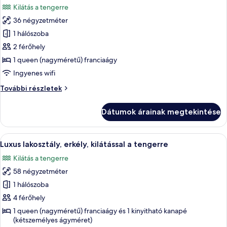
részletei
Kilátás a tengerre
szoba
36 négyzetméter
összes
képének
1 hálószoba
megtekintése:
2 férőhely
Luxus
1 queen (nagyméretű) franciaágy
stúdió
Ingyenes wifi
lakosztály,
Luxus
További részletek
pezsgőfürdő,
stúdió
kilátással
lakosztály,
Dátumok árainak megtekintése
a
pezsgőfürdő,
kilátással
tengerre
a
A
Egy nagy ablakos szoba, melyben a falr
26
tengerre
Luxus lakosztály, erkély, kilátással a tengerre
következő
további
Kilátás a tengerre
részletei
szoba
58 négyzetméter
összes
képének
1 hálószoba
megtekintése:
4 férőhely
Luxus
1 queen (nagyméretű) franciaágy és 1 kinyitható kanapé
lakosztály,
(kétszemélyes ágyméret)