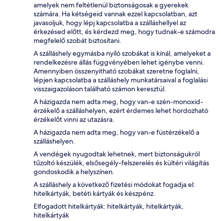
amelyek nem feltétlenül biztonságosak a gyerekek
számára. Ha kétségeid vannak ezzel kapcsolatban, azt
javasoljuk, hogy lépj kapcsolatba a szálláshellyel az
érkezésed előtt, és kérdezd meg, hogy tudnak-e számodra
megfelelő szobát biztosítani.
A szálláshely egymásba nyíló szobákat is kínál, amelyeket a
rendelkezésre állás függvényében lehet igénybe venni.
Amennyiben összenyitható szobákat szeretne foglalni,
lépjen kapcsolatba a szálláshely munkatársaival a foglalási
visszaigazoláson található számon keresztül.
A házigazda nem adta meg, hogy van-e szén-monoxid-
érzékelő a szálláshelyen, ezért érdemes lehet hordozható
érzékelőt vinni az utazásra.
A házigazda nem adta meg, hogy van-e füstérzékelő a
szálláshelyen.
A vendégek nyugodtak lehetnek, mert biztonságukról
tűzoltó készülék, elsősegély-felszerelés és kültéri világítás
gondoskodik a helyszínen.
A szálláshely a következő fizetési módokat fogadja el:
hitelkártyák, betéti kártyák és készpénz.
Elfogadott hitelkártyák: hitelkártyák, hitelkártyák,
hitelkártyák