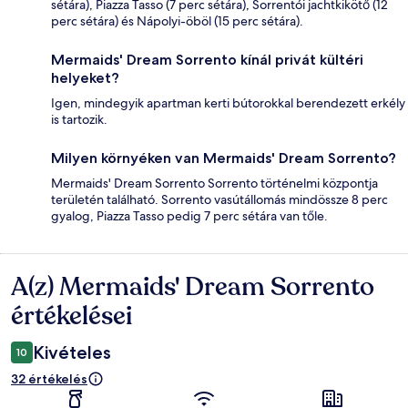
sétára), Piazza Tasso (7 perc sétára), Sorrentói jachtkikötő (12
perc sétára) és Nápolyi-öböl (15 perc sétára).
Mermaids' Dream Sorrento kínál privát kültéri
helyeket?
Igen, mindegyik apartman kerti bútorokkal berendezett erkély
is tartozik.
Milyen környéken van Mermaids' Dream Sorrento?
Mermaids' Dream Sorrento Sorrento történelmi központja
területén található. Sorrento vasútállomás mindössze 8 perc
gyalog, Piazza Tasso pedig 7 perc sétára van tőle.
A(z) Mermaids' Dream Sorrento
Értékelések
értékelései
Kivételes
10
32 értékelés