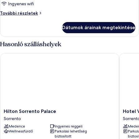
erkély,
Ingyenes wifi
kilátással
Luxus
További részletek
a
lakosztály,
tengerre
erkély,
Dátumok árainak megtekintése
kilátással
a
tengerre
Hasonló szálláshelyek
további
részletei
Hilton Sorrento Palace
Hotel Vil
Hilton
Hotel
Hilton Sorrento Palace
Hotel V
Sorrento
Villa
Sorrento
Sorrento
Palace
Maria
Medence
Ingyenes reggeli
Mede
Sorrento
Sorrent
Wellnessfürdő
Parkolási lehetőség
Parkol
történel
biztosított
biztosí
központ