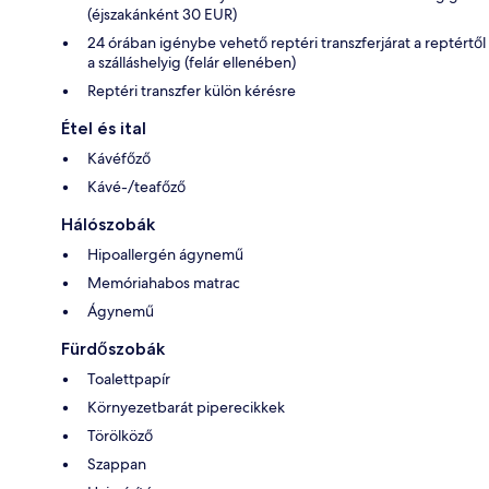
(éjszakánként 30 EUR)
24 órában igénybe vehető reptéri transzferjárat a reptértől
a szálláshelyig (felár ellenében)
Reptéri transzfer külön kérésre
Étel és ital
Kávéfőző
Kávé-/teafőző
Hálószobák
Hipoallergén ágynemű
Memóriahabos matrac
Ágynemű
Fürdőszobák
Toalettpapír
Környezetbarát piperecikkek
Törölköző
Szappan