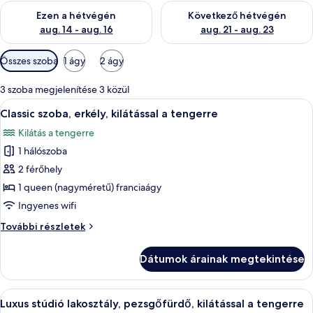
A mostani hétvégi rendelkezésre állás ellenőrzése: aug. 14 - au
A következő hétvégi rendelkezé
Ezen a hétvégén
Következő hétvégén
aug. 14 - aug. 16
aug. 21 - aug. 23
Szobákhoz
Összes szoba
1 ágy
2 ágy
rendelkezésre
álló
3 szoba megjelenítése 3 közül
szűrők
A
Egy hálószoba, amelyben egy nagy ágy, e
17
Classic szoba, erkély, kilátással a tengerre
következő
Kilátás a tengerre
szoba
1 hálószoba
összes
képének
2 férőhely
megtekintése:
1 queen (nagyméretű) franciaágy
Classic
Ingyenes wifi
szoba,
Classic
További részletek
erkély,
szoba,
kilátással
erkély,
Dátumok árainak megtekintése
kilátással
a
a
tengerre
tengerre
A
Egy modern hálószoba, melyben egy nagy 
30
további
Luxus stúdió lakosztály, pezsgőfürdő, kilátással a tengerre
következő