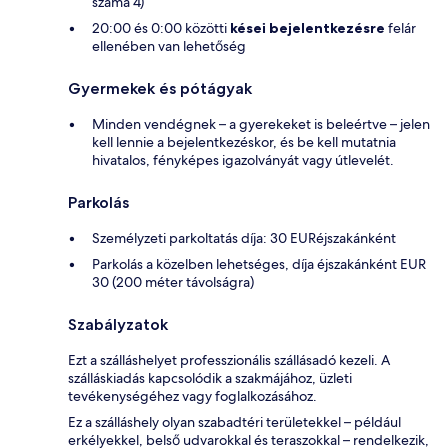
száma 4)
20:00 és 0:00 közötti
kései bejelentkezésre
felár
ellenében van lehetőség
Gyermekek és pótágyak
Minden vendégnek – a gyerekeket is beleértve – jelen
kell lennie a bejelentkezéskor, és be kell mutatnia
hivatalos, fényképes igazolványát vagy útlevelét.
Parkolás
Személyzeti parkoltatás díja: 30 EURéjszakánként
Parkolás a közelben lehetséges, díja éjszakánként EUR
30 (200 méter távolságra)
Szabályzatok
Ezt a szálláshelyet professzionális szállásadó kezeli. A
szálláskiadás kapcsolódik a szakmájához, üzleti
tevékenységéhez vagy foglalkozásához.
Ez a szálláshely olyan szabadtéri területekkel – például
erkélyekkel, belső udvarokkal és teraszokkal – rendelkezik,