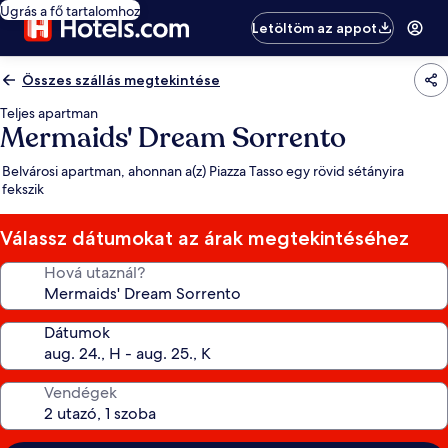
Ugrás a fő tartalomhoz
Letöltöm az appot
Összes szállás megtekintése
Teljes apartman
Mermaids' Dream Sorrento
Belvárosi apartman, ahonnan a(z) Piazza Tasso egy rövid sétányira
fekszik
Válassz dátumokat az árak megtekintéséhez
Hová utaznál?
Dátumok
Vendégek