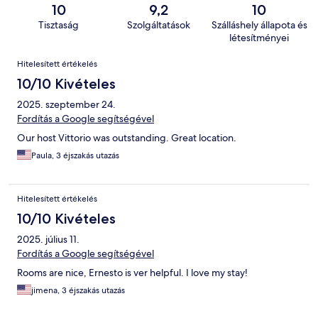
10
9,2
10
Tisztaság
Szolgáltatások
Szálláshely állapota és
létesítményei
Értékelések
Hitelesített értékelés
10/10 Kivételes
2025. szeptember 24.
Fordítás a Google segítségével
Our host Vittorio was outstanding. Great location.
Paula, 3 éjszakás utazás
Hitelesített értékelés
10/10 Kivételes
2025. július 11.
Fordítás a Google segítségével
Rooms are nice, Ernesto is ver helpful. I love my stay!
jimena, 3 éjszakás utazás