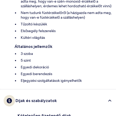
adta meg, hogy van-e szén-monoxid-érzékelő a
szálláshelyen; érdemes lehet hordozható érzékelőt vinni)
Nem tudunk füstérzékelőről (a házigazda nem adta meg,
hogy van-e füstérzékelő a szálláshelyen)
Tűzoltó készülék
Elsősegély felszerelés
Kültéri világítás
Általános jellemzők
3 szoba
5 szint
Egyedi dekoráció
Egyedi berendezés
Eljegyzési szolgáltatások igényelhetők
Díjak és szabályzatok
Kötelezően fizetendő díjak