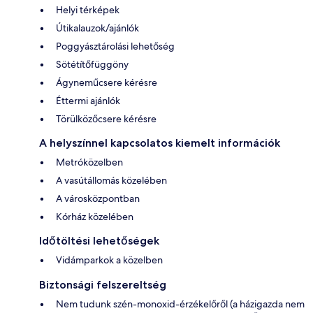
Helyi térképek
Útikalauzok/ajánlók
Poggyásztárolási lehetőség
Sötétítőfüggöny
Ágyneműcsere kérésre
Éttermi ajánlók
Törülközőcsere kérésre
A helyszínnel kapcsolatos kiemelt információk
Metróközelben
A vasútállomás közelében
A városközpontban
Kórház közelében
Időtöltési lehetőségek
Vidámparkok a közelben
Biztonsági felszereltség
Nem tudunk szén-monoxid-érzékelőről (a házigazda nem