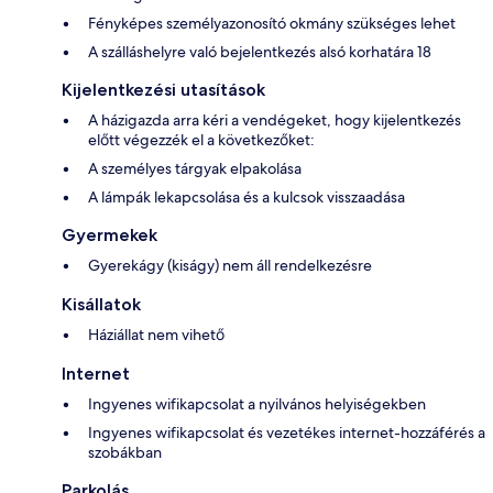
Fényképes személyazonosító okmány szükséges lehet
A szálláshelyre való bejelentkezés alsó korhatára 18
Kijelentkezési utasítások
A házigazda arra kéri a vendégeket, hogy kijelentkezés
előtt végezzék el a következőket:
A személyes tárgyak elpakolása
A lámpák lekapcsolása és a kulcsok visszaadása
Gyermekek
Gyerekágy (kiságy) nem áll rendelkezésre
Kisállatok
Háziállat nem vihető
Internet
Ingyenes wifikapcsolat a nyilvános helyiségekben
Ingyenes wifikapcsolat és vezetékes internet-hozzáférés a
szobákban
Parkolás