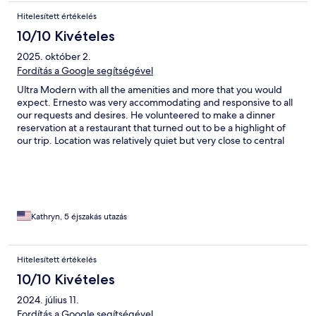
Hitelesített értékelés
10/10 Kivételes
2025. október 2.
Fordítás a Google segítségével
Ultra Modern with all the amenities and more that you would
expect. Ernesto was very accommodating and responsive to all
our requests and desires. He volunteered to make a dinner
reservation at a restaurant that turned out to be a highlight of
our trip. Location was relatively quiet but very close to central
shopping and entertainment areas. Highly recommend.
Kathryn, 5 éjszakás utazás
Hitelesített értékelés
10/10 Kivételes
2024. július 11.
Fordítás a Google segítségével