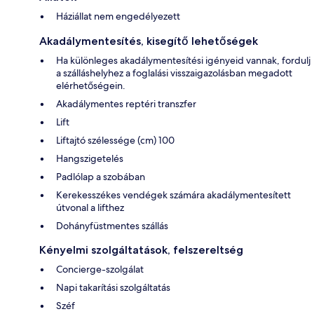
Háziállat nem engedélyezett
Akadálymentesítés, kisegítő lehetőségek
Ha különleges akadálymentesítési igényeid vannak, fordulj
a szálláshelyhez a foglalási visszaigazolásban megadott
elérhetőségein.
Akadálymentes reptéri transzfer
Lift
Liftajtó szélessége (cm) 100
Hangszigetelés
Padlólap a szobában
Kerekesszékes vendégek számára akadálymentesített
útvonal a lifthez
Dohányfüstmentes szállás
Kényelmi szolgáltatások, felszereltség
Concierge-szolgálat
Napi takarítási szolgáltatás
Széf