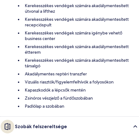
Kerekesszékes vendégek számára akadálymentesített
útvonal a lifthez
Kerekesszékes vendégek számára akadálymentesített
recepcióspult
Kerekesszékes vendégek számára igénybe vehető
business center
Kerekesszékes vendégek számára akadálymentesített
étterem
Kerekesszékes vendégek számára akadálymentesített
társalgó
Akadálymentes reptéri transzfer
Vizuális riasztók/figyelemfelhívók a folyosókon
Kapaszkodók a lépcsők mentén
Zsinóros vészjelző a fürdőszobában
Padlólap a szobában
Szobák felszereltsége