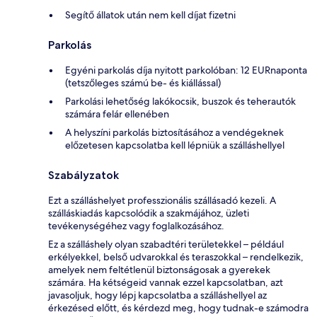
Segítő állatok után nem kell díjat fizetni
Parkolás
Egyéni parkolás díja nyitott parkolóban: 12 EURnaponta
(tetszőleges számú be- és kiállással)
Parkolási lehetőség lakókocsik, buszok és teherautók
számára felár ellenében
A helyszíni parkolás biztosításához a vendégeknek
előzetesen kapcsolatba kell lépniük a szálláshellyel
Szabályzatok
Ezt a szálláshelyet professzionális szállásadó kezeli. A
szálláskiadás kapcsolódik a szakmájához, üzleti
tevékenységéhez vagy foglalkozásához.
Ez a szálláshely olyan szabadtéri területekkel – például
erkélyekkel, belső udvarokkal és teraszokkal – rendelkezik,
amelyek nem feltétlenül biztonságosak a gyerekek
számára. Ha kétségeid vannak ezzel kapcsolatban, azt
javasoljuk, hogy lépj kapcsolatba a szálláshellyel az
érkezésed előtt, és kérdezd meg, hogy tudnak-e számodra