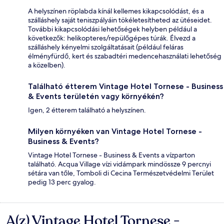
A helyszínen röplabda kínál kellemes kikapcsolódást, és a
szálláshely saját teniszpályáin tökéletesítheted az ütéseidet.
További kikapcsolódási lehetőségek helyben például a
következők: helikopteres/repülőgépes túrák. Élvezd a
szálláshely kényelmi szolgáltatásait (például feláras
élményfürdő, kert és szabadtéri medencehasználati lehetőség
a közelben).
Található étterem Vintage Hotel Tornese - Business
& Events területén vagy környékén?
Igen, 2 étterem található a helyszínen.
Milyen környéken van Vintage Hotel Tornese -
Business & Events?
Vintage Hotel Tornese - Business & Events a vízparton
található. Acqua Village vízi vidámpark mindössze 9 percnyi
sétára van tőle, Tomboli di Cecina Természetvédelmi Terület
pedig 13 perc gyalog.
A(z) Vintage Hotel Tornese -
Értékelések