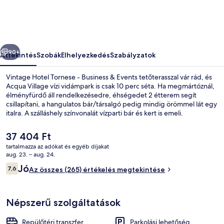
Business
&
Events
őző
Következő
képgalériája
90+
Áttekintés
Szobák
Elhelyezkedés
Szabályzatok
Vintage Hotel Tornese - Business & Events tetőterasszal vár rád, és
Acqua Village vízi vidámpark is csak 10 perc séta. Ha megmártóznál,
élményfürdő áll rendelkezésedre, éhségedet 2 étterem segít
csillapítani, a hangulatos bár/társalgó pedig mindig örömmel lát egy
italra. A szálláshely színvonalát vízparti bár és kert is emeli.
A
37 404 Ft
jelenlegi
tartalmazza az adókat és egyéb díjakat
ár
aug. 23. – aug. 24.
Fizetős svédasztalos reggeli mindenn
37 404 Ft
Értékelések
Jó
7,6
Az összes (265) értékelés megtekintése
7,6 ennyiből: 10
Népszerű szolgáltatások
Repülőtéri transzfer
Parkolási lehetőség