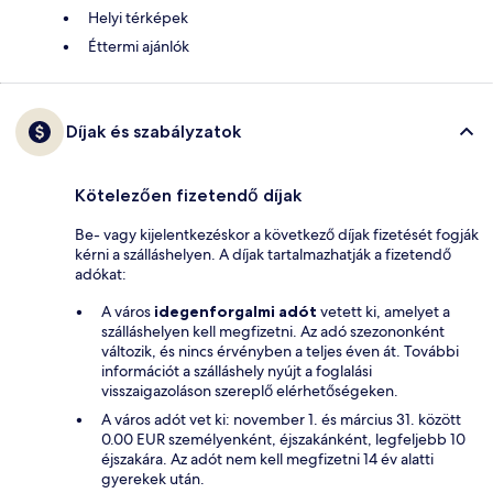
Helyi térképek
Éttermi ajánlók
Díjak és szabályzatok
Kötelezően fizetendő díjak
Be- vagy kijelentkezéskor a következő díjak fizetését fogják
kérni a szálláshelyen. A díjak tartalmazhatják a fizetendő
adókat:
A város
idegenforgalmi adót
vetett ki, amelyet a
szálláshelyen kell megfizetni. Az adó szezononként
változik, és nincs érvényben a teljes éven át. További
információt a szálláshely nyújt a foglalási
visszaigazoláson szereplő elérhetőségeken.
A város adót vet ki: november 1. és március 31. között
0.00 EUR személyenként, éjszakánként, legfeljebb 10
éjszakára. Az adót nem kell megfizetni 14 év alatti
gyerekek után.