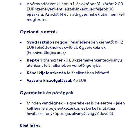
A város adót vet ki: április 1. és október 31. között 2.00
EUR személyenként, éjszakánként, legfeljebb 10
éjszakára. Az adót 14 év alatti gyermekek után nem kell
megfizetni.
Opcionális extrák
Svédasztalos reggeli
felár ellenében kérhető: 8–12
EUR felnőtteknek és 6–10 EUR gyerekeknek
(hozzávetőleges árak)
Reptéri transzfer
70 EURszemélyenkéntegyirányú
utanként felár ellenében vehető igénybe
Kései kijelentkezés
felár ellenében kérhető
Vacsora kiszolgálással:
45 EUR
Gyermekek és pótágyak
Minden vendégnek – a gyerekeket is beleértve – jelen
kell lennie a bejelentkezéskor, és be kell mutatnia
hivatalos, fényképes igazolványát vagy útlevelét.
Kisállatok