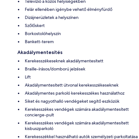
Televízió a közös helyiségekben
Felár ellenében igénybe vehető élményfürdő
Dizájnerüzletek a helyszínen
Szőlőskert
Borkostolóhelyszín
Bankett-terem
Akadálymentesítés
Kerekesszékeseknek akadálymentesített
Braille-írásos/domború jelzések
Lift
Akadálymentesített útvonal kerekesszékeseknek
Akadálymentes parkoló kerekesszékes használathoz
Siket és nagyothalló vendégeket segítő eszközök
Kerekesszékes vendégek számára akadálymentesített
concierge-pult
Kerekesszékes vendégek számára akadálymentesített
kisbuszparkoló
Kerekesszékkel használható autók személyzeti parkoltatása