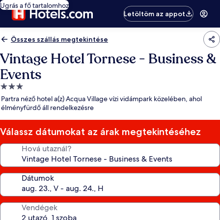
Ugrás a fő tartalomhoz
Letöltöm az appot
Összes szállás megtekintése
Vintage Hotel Tornese - Business &
Events
3.0
csillagos
Partra néző hotel a(z) Acqua Village vízi vidámpark közelében, ahol
szálláshely
élményfürdő áll rendelkezésre
Válassz dátumokat az árak megtekintéséhez
Hová utaznál?
Dátumok
Vendégek