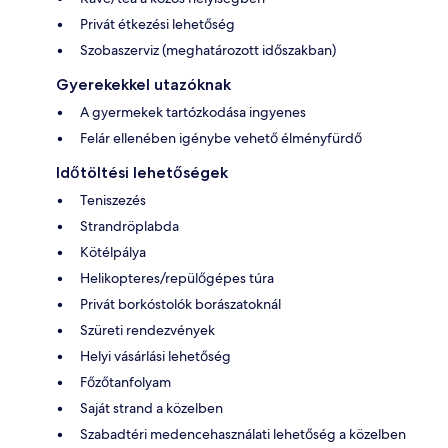
Privát étkezési lehetőség
Szobaszerviz (meghatározott időszakban)
Gyerekekkel utazóknak
A gyermekek tartózkodása ingyenes
Felár ellenében igénybe vehető élményfürdő
Időtöltési lehetőségek
Teniszezés
Strandröplabda
Kötélpálya
Helikopteres/repülőgépes túra
Privát borkóstolók borászatoknál
Szüreti rendezvények
Helyi vásárlási lehetőség
Főzőtanfolyam
Saját strand a közelben
Szabadtéri medencehasználati lehetőség a közelben