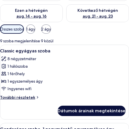
A mostani hétvégi rendelkezésre állás ellenőrzése: aug. 14 - au
A következő hétvégi rendelkezé
Ezen a hétvégén
Következő hétvégén
aug. 14 - aug. 16
aug. 21 - aug. 23
Szobákhoz
Összes szoba
1 ágy
2 ágy
rendelkezésre
álló
9 szoba megjelenítése 9 közül
szűrők
A
Egy szállodai szoba, amelyben van egy 
6
Classic egyágyas szoba
következő
8 négyzetméter
szoba
1 hálószoba
összes
képének
1 férőhely
megtekintése:
1 egyszemélyes ágy
Classic
Ingyenes wifi
egyágyas
Classic
További részletek
szoba
egyágyas
szoba
Dátumok árainak megtekintése
további
részletei
A
Egy hálószoba, melyben fából készült 
4