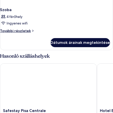
Szoba
4 férőhely
Ingyenes wifi
Szoba
További részletek
további
részletei
Dátumok árainak megtekintése
Hasonló szálláshelyek
Safestay Pisa Centrale
Hotel Ba
Safestay
Hotel
Safestay Pisa Centrale
Hotel 