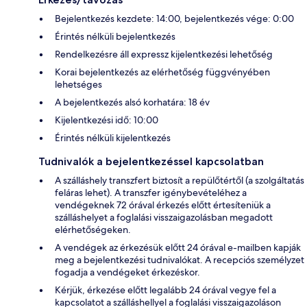
Bejelentkezés kezdete: 14:00, bejelentkezés vége: 0:00
Érintés nélküli bejelentkezés
Rendelkezésre áll expressz kijelentkezési lehetőség
Korai bejelentkezés az elérhetőség függvényében
lehetséges
A bejelentkezés alsó korhatára: 18 év
Kijelentkezési idő: 10:00
Érintés nélküli kijelentkezés
Tudnivalók a bejelentkezéssel kapcsolatban
A szálláshely transzfert biztosít a repülőtértől (a szolgáltatás
feláras lehet). A transzfer igénybevételéhez a
vendégeknek 72 órával érkezés előtt értesíteniük a
szálláshelyet a foglalási visszaigazolásban megadott
elérhetőségeken.
A vendégek az érkezésük előtt 24 órával e-mailben kapják
meg a bejelentkezési tudnivalókat. A recepciós személyzet
fogadja a vendégeket érkezéskor.
Kérjük, érkezése előtt legalább 24 órával vegye fel a
kapcsolatot a szálláshellyel a foglalási visszaigazoláson