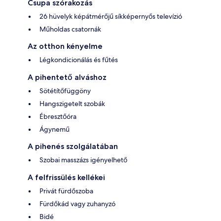
Csupa szórakozás
26 hüvelyk képátmérőjű síkképernyős televízió
Műholdas csatornák
Az otthon kényelme
Légkondicionálás és fűtés
A pihentető alváshoz
Sötétítőfüggöny
Hangszigetelt szobák
Ébresztőóra
Ágynemű
A pihenés szolgálatában
Szobai masszázs igényelhető
A felfrissülés kellékei
Privát fürdőszoba
Fürdőkád vagy zuhanyzó
Bidé