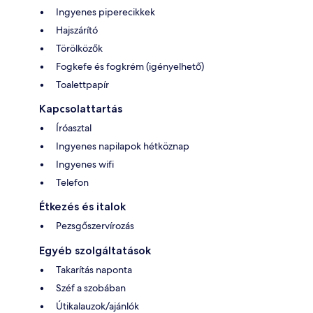
Ingyenes piperecikkek
Hajszárító
Törölközők
Fogkefe és fogkrém (igényelhető)
Toalettpapír
Kapcsolattartás
Íróasztal
Ingyenes napilapok hétköznap
Ingyenes wifi
Telefon
Étkezés és italok
Pezsgőszervírozás
Egyéb szolgáltatások
Takarítás naponta
Széf a szobában
Útikalauzok/ajánlók