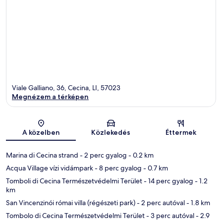
Viale Galliano, 36, Cecina, LI, 57023
Megnézem a térképen
Térkép
A közelben
Közlekedés
Éttermek
Marina di Cecina strand
- 2 perc gyalog
- 0.2 km
Acqua Village vízi vidámpark
- 8 perc gyalog
- 0.7 km
Tomboli di Cecina Természetvédelmi Terület
- 14 perc gyalog
- 1.2
km
San Vincenzinói római villa (régészeti park)
- 2 perc autóval
- 1.8 km
Tombolo di Cecina Természetvédelmi Terület
- 3 perc autóval
- 2.9