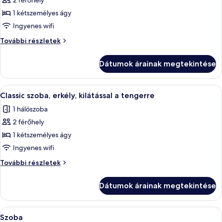
képének
2 férőhely
megtekintése:
1 kétszemélyes ágy
Classic
Ingyenes wifi
szoba,
Classic
További részletek
1
szoba,
hálószobával,
1
Dátumok árainak megtekintése
hálószobával,
kilátással
kilátással
a
a
A
Egy gondosan megterített ágy, mintás 
tengerre
7
tengerre
Classic szoba, erkély, kilátással a tengerre
következő
további
1 hálószoba
részletei
szoba
2 férőhely
összes
képének
1 kétszemélyes ágy
megtekintése:
Ingyenes wifi
Classic
Classic
További részletek
szoba,
szoba,
erkély,
erkély,
Dátumok árainak megtekintése
kilátással
kilátással
a
a
tengerre
A
Széf a szobában, íróasztal és laptoph
tengerre
1
további
Szoba