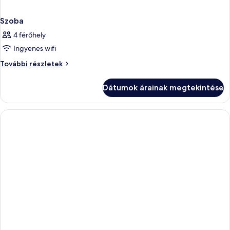
Szoba
4 férőhely
Ingyenes wifi
Szoba
További részletek
további
részletei
Dátumok árainak megtekintése