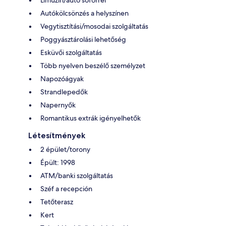
Limuzin/autó sofőrrel
Autókölcsönzés a helyszínen
Vegytisztítási/mosodai szolgáltatás
Poggyásztárolási lehetőség
Esküvői szolgáltatás
Több nyelven beszélő személyzet
Napozóágyak
Strandlepedők
Napernyők
Romantikus extrák igényelhetők
Létesítmények
2 épület/torony
Épült: 1998
ATM/banki szolgáltatás
Széf a recepción
Tetőterasz
Kert