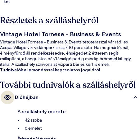
km
Részletek a szálláshelyről
Vintage Hotel Tornese - Business & Events
Vintage Hotel Tornese - Business & Events tetőterasszal vár rád, és
Acqua Village vízi vidámpark is csak 10 perc séta. Ha megmártóznál,
élményfürdő áll rendelkezésedre, éhségedet 2 étterem segít
csillapítani, a hangulatos bár/társalgó pedig mindig örömmel lát egy
italra. A szálláshely színvonalát vízparti bár és kert is emeli.
Tudnivalók a lemondással kapcsolatos jogaidról
További tudnivalók a szálláshelyről
Dióhéjban
A szálláshely mérete
42 szoba
6 emelet
Érkezés/távozás