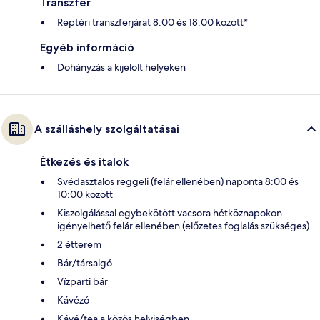
Transzfer
Reptéri transzferjárat 8:00 és 18:00 között*
Egyéb információ
Dohányzás a kijelölt helyeken
A szálláshely szolgáltatásai
Étkezés és italok
Svédasztalos reggeli (felár ellenében) naponta 8:00 és
10:00 között
Kiszolgálással egybekötött vacsora hétköznapokon
igényelhető felár ellenében (előzetes foglalás szükséges)
2 étterem
Bár/társalgó
Vízparti bár
Kávézó
Kávé/tea a közös helyiségben