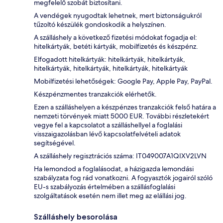
megfelelő szobát biztosítani.
A vendégek nyugodtak lehetnek, mert biztonságukról
tűzoltó készülék gondoskodik a helyszínen.
A szálláshely a következő fizetési módokat fogadja el:
hitelkártyák, betéti kártyák, mobilfizetés és készpénz.
Elfogadott hitelkártyák: hitelkártyák, hitelkártyák,
hitelkártyák, hitelkártyák, hitelkártyák, hitelkártyák
Mobilfizetési lehetőségek: Google Pay, Apple Pay, PayPal.
Készpénzmentes tranzakciók elérhetők.
Ezen a szálláshelyen a készpénzes tranzakciók felső határa a
nemzeti törvények miatt 5000 EUR. További részletekért
vegye fel a kapcsolatot a szálláshellyel a foglalási
visszaigazolásban lévő kapcsolatfelvételi adatok
segítségével.
A szálláshely regisztrációs száma: IT049007A1QIXV2LVN
Ha lemondod a foglalásodat, a házigazda lemondási
szabályzata fog rád vonatkozni. A fogyasztók jogairól szóló
EU-s szabályozás értelmében a szállásfoglalási
szolgáltatások esetén nem illet meg az elállási jog.
Szálláshely besorolása