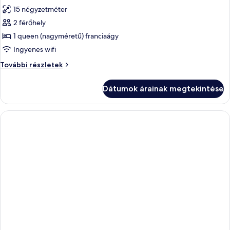
következő
részletei
15 négyzetméter
szoba
2 férőhely
összes
képének
1 queen (nagyméretű) franciaágy
megtekintése:
Ingyenes wifi
Szoba
Szoba
További részletek
további
részletei
Dátumok árainak megtekintése