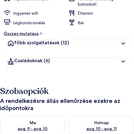
biztosított
Ingyenes wifi
Étterem
Légkondicionálás
Bár
Összes mutatása
Főbb szolgáltatások
(12)
Családoknak
(6)
Szobaopciók
A rendelkezésre állás ellenőrzése ezekre az
időpontokra
A ma esti rendelkezésre állás ellenőrzése: aug. 9 - aug. 10
A holnapi rendelkezésre állás e
Ma
Holnap
aug. 9 - aug. 10
aug. 10 - aug. 11