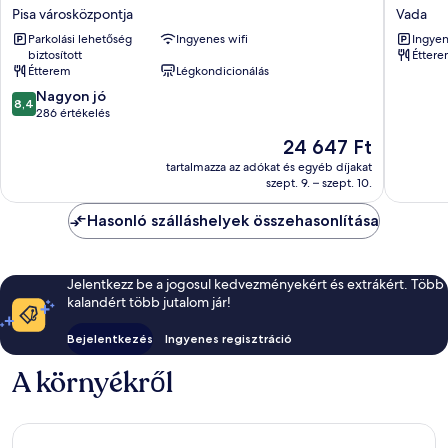
Pisa
Bagni
Pisa városközpontja
Vada
Centrale
Lido
Parkolási lehetőség
Ingyenes wifi
Ingyen
Pisa
Vada
biztosított
Étter
városközpontja
Étterem
Légkondicionálás
8.4
Nagyon jó
8,4
ennyiből:
286 értékelés
10,
Az
24 647 Ft
Nagyon
ár
jó,
tartalmazza az adókat és egyéb díjakat
24 647 Ft
szept. 9. – szept. 10.
286
értékelés
Hasonló szálláshelyek összehasonlítása
Jelentkezz be a jogosul kedvezményekért és extrákért. Több
kalandért több jutalom jár!
Bejelentkezés
Ingyenes regisztráció
A környékről