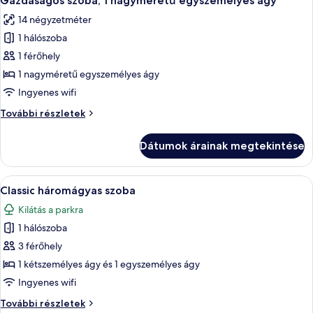
Gazdaságos szoba, 1 nagyméretű egyszemélyes ágy
következő
14 négyzetméter
szoba
1 hálószoba
összes
képének
1 férőhely
megtekintése:
1 nagyméretű egyszemélyes ágy
Gazdaságos
Ingyenes wifi
szoba,
Gazdaságos
További részletek
1
szoba,
nagyméretű
1
Dátumok árainak megtekintése
nagyméretű
egyszemélyes
egyszemélyes
ágy
ágy
A
Classic háromágyas szoba | Széf a szo
6
további
Classic háromágyas szoba
következő
részletei
Kilátás a parkra
szoba
1 hálószoba
összes
képének
3 férőhely
megtekintése:
1 kétszemélyes ágy és 1 egyszemélyes ágy
Classic
Ingyenes wifi
háromágyas
Classic
További részletek
szoba