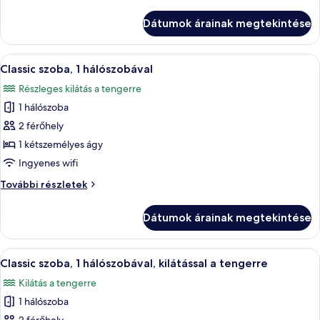
háromágyas
szoba
Dátumok árainak megtekintése
további
részletei
A
Egy gondosan megterített ágy csíkos á
9
Classic szoba, 1 hálószobával
következő
Részleges kilátás a tengerre
szoba
1 hálószoba
összes
képének
2 férőhely
megtekintése:
1 kétszemélyes ágy
Classic
Ingyenes wifi
szoba,
Classic
További részletek
1
szoba,
hálószobával
1
Dátumok árainak megtekintése
hálószobával
további
részletei
A
Egy szállodai szoba, amelyben található
9
Classic szoba, 1 hálószobával, kilátással a tengerre
következő
Kilátás a tengerre
szoba
1 hálószoba
összes