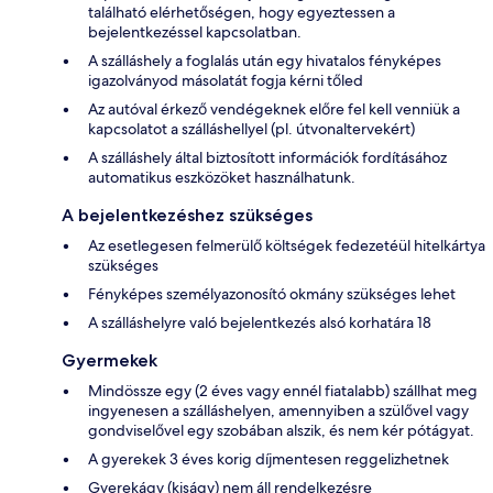
található elérhetőségen, hogy egyeztessen a
bejelentkezéssel kapcsolatban.
A szálláshely a foglalás után egy hivatalos fényképes
igazolványod másolatát fogja kérni tőled
Az autóval érkező vendégeknek előre fel kell venniük a
kapcsolatot a szálláshellyel (pl. útvonaltervekért)
A szálláshely által biztosított információk fordításához
automatikus eszközöket használhatunk.
A bejelentkezéshez szükséges
Az esetlegesen felmerülő költségek fedezetéül hitelkártya
szükséges
Fényképes személyazonosító okmány szükséges lehet
A szálláshelyre való bejelentkezés alsó korhatára 18
Gyermekek
Mindössze egy (2 éves vagy ennél fiatalabb) szállhat meg
ingyenesen a szálláshelyen, amennyiben a szülővel vagy
gondviselővel egy szobában alszik, és nem kér pótágyat.
A gyerekek 3 éves korig díjmentesen reggelizhetnek
Gyerekágy (kiságy) nem áll rendelkezésre