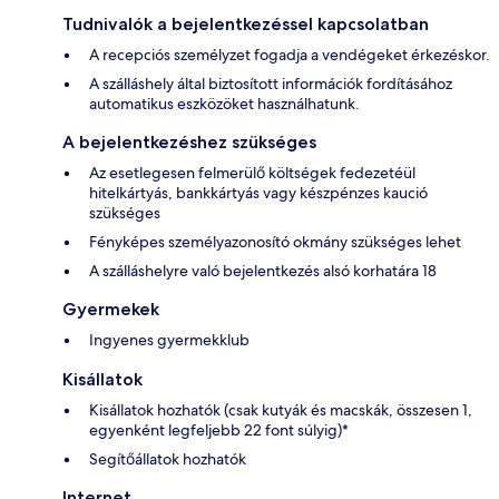
Tudnivalók a bejelentkezéssel kapcsolatban
A recepciós személyzet fogadja a vendégeket érkezéskor.
A szálláshely által biztosított információk fordításához
automatikus eszközöket használhatunk.
A bejelentkezéshez szükséges
Az esetlegesen felmerülő költségek fedezetéül
hitelkártyás, bankkártyás vagy készpénzes kaució
szükséges
Fényképes személyazonosító okmány szükséges lehet
A szálláshelyre való bejelentkezés alsó korhatára 18
Gyermekek
Ingyenes gyermekklub
Kisállatok
Kisállatok hozhatók (csak kutyák és macskák, összesen 1,
egyenként legfeljebb 22 font súlyig)*
Segítőállatok hozhatók
Internet