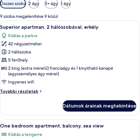
Szobákhoz
Összes szoba
2 ágy
3+ ágy
1 ágy
rendelkezésre
álló
9 szoba megjelenítése 9 közül
szűrők
A
Egy modern nappali, melyben egy kék ka
9
Superior apartman, 2 hálószobával, erkély
következő
Kilátás a parkra
szoba
42 négyzetméter
összes
képének
2 hálószoba
megtekintése:
5 férőhely
Superior
2 king (extra méretű) franciaágy és 1 kinyitható kanapé
apartman,
(egyszemélyes ágy méret)
2
Ingyenes wifi
hálószobával,
Superior
További részletek
erkély
apartman,
2
Dátumok árainak megtekintése
hálószobával,
erkély
további
A
Egy asztal székekkel, egy erkélyen, aho
12
részletei
One bedroom apartment, balcony, sea view
következő
Kilátás a tengerre
szoba