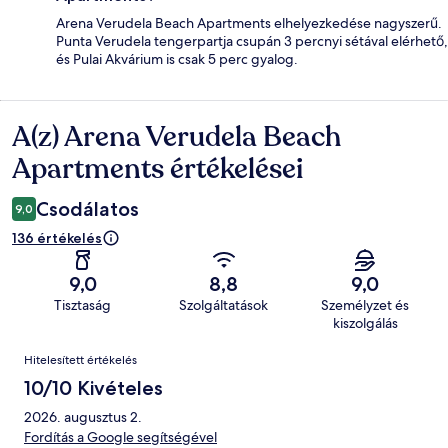
Arena Verudela Beach Apartments elhelyezkedése nagyszerű.
Punta Verudela tengerpartja csupán 3 percnyi sétával elérhető,
és Pulai Akvárium is csak 5 perc gyalog.
A(z) Arena Verudela Beach
Értékelések
Apartments értékelései
Csodálatos
9,0
136 értékelés
9,0
8,8
9,0
Tisztaság
Szolgáltatások
Személyzet és
kiszolgálás
Értékelések
Hitelesített értékelés
10/10 Kivételes
2026. augusztus 2.
Fordítás a Google segítségével