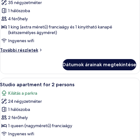
35 négyzetméter
összes
képének
1 hálószoba
megtekintése:
4 férőhely
One
1 king (extra méretű) franciaágy és 1 kinyitható kanapé
bedroom
(kétszemélyes ágyméret)
apartment,
Ingyenes wifi
balcony,
One
További részletek
sea
bedroom
view
apartment,
Dátumok árainak megtekintése
balcony,
sea
view
A
Egy modern konyha, melyben fa szekrén
7
további
Studio apartment for 2 persons
következő
részletei
Kilátás a parkra
szoba
24 négyzetméter
összes
képének
1 hálószoba
megtekintése:
2 férőhely
Studio
1 queen (nagyméretű) franciaágy
apartment
Ingyenes wifi
for