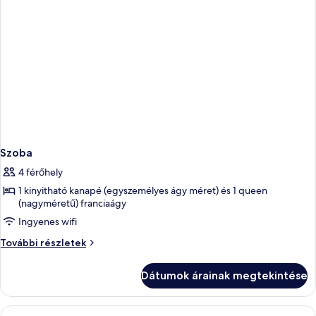
Szoba
4 férőhely
1 kinyitható kanapé (egyszemélyes ágy méret) és 1 queen
(nagyméretű) franciaágy
Ingyenes wifi
Szoba
További részletek
további
részletei
Dátumok árainak megtekintése