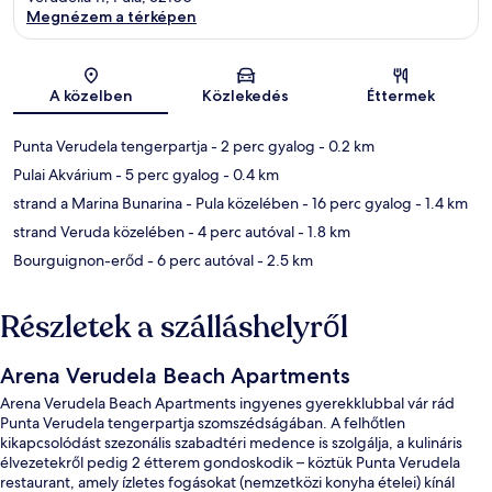
Megnézem a térképen
Térkép
A közelben
Közlekedés
Éttermek
Punta Verudela tengerpartja
- 2 perc gyalog
- 0.2 km
Pulai Akvárium
- 5 perc gyalog
- 0.4 km
strand a Marina Bunarina - Pula közelében
- 16 perc gyalog
- 1.4 km
strand Veruda közelében
- 4 perc autóval
- 1.8 km
Bourguignon-erőd
- 6 perc autóval
- 2.5 km
Részletek a szálláshelyről
Arena Verudela Beach Apartments
Arena Verudela Beach Apartments ingyenes gyerekklubbal vár rád
Punta Verudela tengerpartja szomszédságában. A felhőtlen
kikapcsolódást szezonális szabadtéri medence is szolgálja, a kulináris
élvezetekről pedig 2 étterem gondoskodik – köztük Punta Verudela
restaurant, amely ízletes fogásokat (nemzetközi konyha ételei) kínál