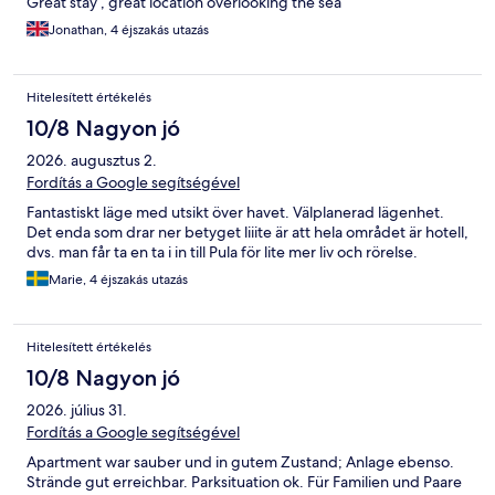
Great stay , great location overlooking the sea
Jonathan, 4 éjszakás utazás
Hitelesített értékelés
10/8 Nagyon jó
2026. augusztus 2.
Fordítás a Google segítségével
Fantastiskt läge med utsikt över havet. Välplanerad lägenhet.
Det enda som drar ner betyget liiite är att hela området är hotell,
dvs. man får ta en ta i in till Pula för lite mer liv och rörelse.
Marie, 4 éjszakás utazás
Hitelesített értékelés
10/8 Nagyon jó
2026. július 31.
Fordítás a Google segítségével
Apartment war sauber und in gutem Zustand; Anlage ebenso.
Strände gut erreichbar. Parksituation ok. Für Familien und Paare