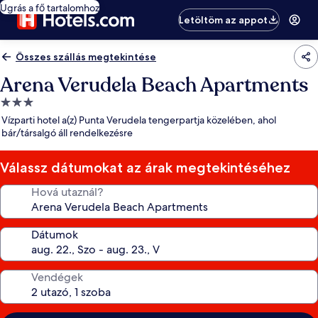
Ugrás a fő tartalomhoz
Letöltöm az appot
Összes szállás megtekintése
Arena Verudela Beach Apartments
3.0
csillagos
Vízparti hotel a(z) Punta Verudela tengerpartja közelében, ahol
szálláshely
bár/társalgó áll rendelkezésre
Válassz dátumokat az árak megtekintéséhez
Hová utaznál?
Dátumok
Vendégek