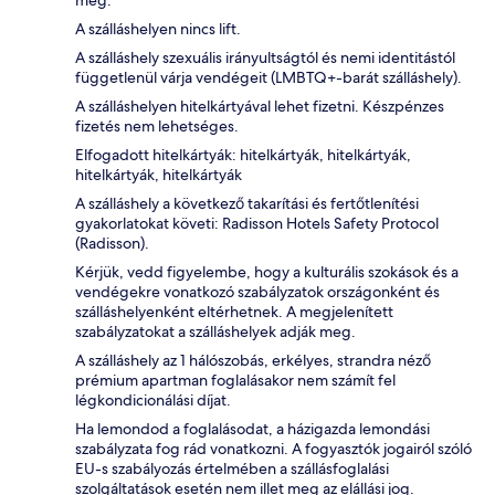
meg.
A szálláshelyen nincs lift.
A szálláshely szexuális irányultságtól és nemi identitástól
függetlenül várja vendégeit (LMBTQ+-barát szálláshely).
A szálláshelyen hitelkártyával lehet fizetni. Készpénzes
fizetés nem lehetséges.
Elfogadott hitelkártyák: hitelkártyák, hitelkártyák,
hitelkártyák, hitelkártyák
A szálláshely a következő takarítási és fertőtlenítési
gyakorlatokat követi: Radisson Hotels Safety Protocol
(Radisson).
Kérjük, vedd figyelembe, hogy a kulturális szokások és a
vendégekre vonatkozó szabályzatok országonként és
szálláshelyenként eltérhetnek. A megjelenített
szabályzatokat a szálláshelyek adják meg.
A szálláshely az 1 hálószobás, erkélyes, strandra néző
prémium apartman foglalásakor nem számít fel
légkondicionálási díjat.
Ha lemondod a foglalásodat, a házigazda lemondási
szabályzata fog rád vonatkozni. A fogyasztók jogairól szóló
EU-s szabályozás értelmében a szállásfoglalási
szolgáltatások esetén nem illet meg az elállási jog.