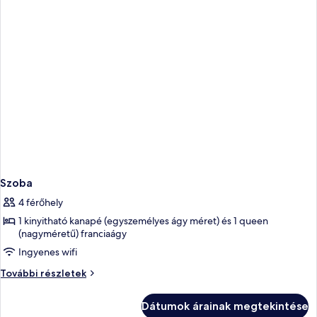
Szoba
4 férőhely
1 kinyitható kanapé (egyszemélyes ágy méret) és 1 queen
(nagyméretű) franciaágy
Ingyenes wifi
Szoba
További részletek
további
részletei
Dátumok árainak megtekintése