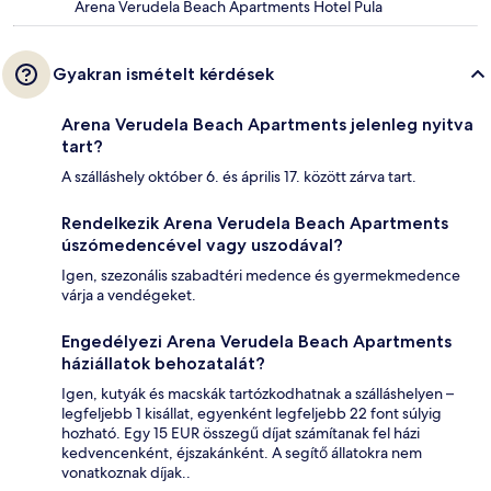
Arena Verudela Beach Apartments Hotel Pula
Gyakran ismételt kérdések
Arena Verudela Beach Apartments jelenleg nyitva
tart?
A szálláshely október 6. és április 17. között zárva tart.
Rendelkezik Arena Verudela Beach Apartments
úszómedencével vagy uszodával?
Igen, szezonális szabadtéri medence és gyermekmedence
várja a vendégeket.
Engedélyezi Arena Verudela Beach Apartments
háziállatok behozatalát?
Igen, kutyák és macskák tartózkodhatnak a szálláshelyen –
legfeljebb 1 kisállat, egyenként legfeljebb 22 font súlyig
hozható. Egy 15 EUR összegű díjat számítanak fel házi
kedvencenként, éjszakánként. A segítő állatokra nem
vonatkoznak díjak..