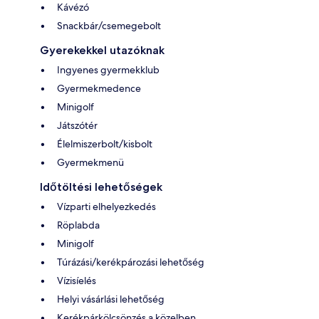
Kávézó
Snackbár/csemegebolt
Gyerekekkel utazóknak
Ingyenes gyermekklub
Gyermekmedence
Minigolf
Játszótér
Élelmiszerbolt/kisbolt
Gyermekmenü
Időtöltési lehetőségek
Vízparti elhelyezkedés
Röplabda
Minigolf
Túrázási/kerékpározási lehetőség
Vízisíelés
Helyi vásárlási lehetőség
Kerékpárkölcsönzés a közelben