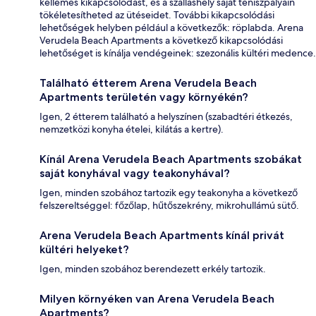
kellemes kikapcsolódást, és a szálláshely saját teniszpályáin
tökéletesítheted az ütéseidet. További kikapcsolódási
lehetőségek helyben például a következők: röplabda. Arena
Verudela Beach Apartments a következő kikapcsolódási
lehetőséget is kínálja vendégeinek: szezonális kültéri medence.
Található étterem Arena Verudela Beach
Apartments területén vagy környékén?
Igen, 2 étterem található a helyszínen (szabadtéri étkezés,
nemzetközi konyha ételei, kilátás a kertre).
Kínál Arena Verudela Beach Apartments szobákat
saját konyhával vagy teakonyhával?
Igen, minden szobához tartozik egy teakonyha a következő
felszereltséggel: főzőlap, hűtőszekrény, mikrohullámú sütő.
Arena Verudela Beach Apartments kínál privát
kültéri helyeket?
Igen, minden szobához berendezett erkély tartozik.
Milyen környéken van Arena Verudela Beach
Apartments?