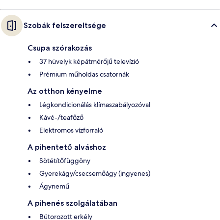
Szobák felszereltsége
Csupa szórakozás
37 hüvelyk képátmérőjű televízió
Prémium műholdas csatornák
Az otthon kényelme
Légkondicionálás klímaszabályozóval
Kávé-/teafőző
Elektromos vízforraló
A pihentető alváshoz
Sötétítőfüggöny
Gyerekágy/csecsemőágy (ingyenes)
Ágynemű
A pihenés szolgálatában
Bútorozott erkély