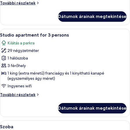
Studio
További részletek
2
apartment
persons
for
Dátumok árainak megtekintése
2
persons
további
A
Egy modern nappali, melyben található
7
részletei
Studio apartment for 3 persons
következő
Kilátás a parkra
szoba
29 négyzetméter
összes
képének
1 hálószoba
megtekintése:
3 férőhely
Studio
1 king (extra méretű) franciaágy és 1 kinyitható kanapé
apartment
(egyszemélyes ágy méret)
for
Ingyenes wifi
3
Studio
További részletek
persons
apartment
for
Dátumok árainak megtekintése
3
persons
további
A
Egy modern szállodai szoba, amelyben e
4
részletei
Szoba