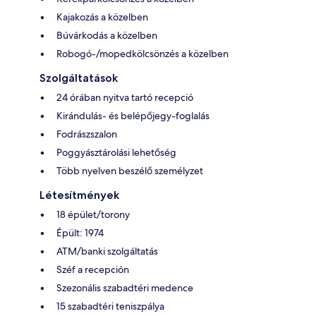
Kajakozás a közelben
Búvárkodás a közelben
Robogó-/mopedkölcsönzés a közelben
Szolgáltatások
24 órában nyitva tartó recepció
Kirándulás- és belépőjegy-foglalás
Fodrászszalon
Poggyásztárolási lehetőség
Több nyelven beszélő személyzet
Létesítmények
18 épület/torony
Épült: 1974
ATM/banki szolgáltatás
Széf a recepción
Szezonális szabadtéri medence
15 szabadtéri teniszpálya