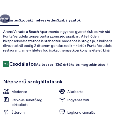
őző
Következő
75+
Áttekintés
Szobák
Elhelyezkedés
Szabályzatok
Arena Verudela Beach Apartments ingyenes gyerekklubbal vár rád
Punta Verudela tengerpartja szomszédságában. A felhőtlen
kikapcsolódást szezonális szabadtéri medence is szolgálja, a kulináris
élvezetekről pedig 2 étterem gondoskodik – köztük Punta Verudela
restaurant, amely ízletes fogásokat (nemzetközi konyha ételei) kínál
reggelire és vacsorára. A vendégeket bár/társalgó és
gyermekmedence várja, a szobákban pedig hűtőszekrény és
Értékelések
Csodálatos
mikrohullámú sütő is található.
9,0
Az összes (136) értékelés megtekintése
9,0 ennyiből: 10
2 étterem, ahol reggeli, ebéd, vacsora 
Népszerű szolgáltatások
Medence
Állatbarát
Parkolási lehetőség
Ingyenes wifi
biztosított
Étterem
Légkondicionálás