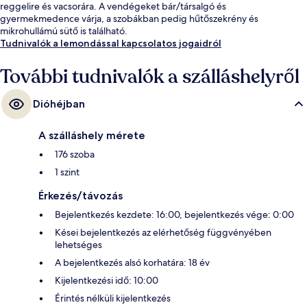
reggelire és vacsorára. A vendégeket bár/társalgó és
gyermekmedence várja, a szobákban pedig hűtőszekrény és
mikrohullámú sütő is található.
Tudnivalók a lemondással kapcsolatos jogaidról
További tudnivalók a szálláshelyről
Dióhéjban
A szálláshely mérete
176 szoba
1 szint
Érkezés/távozás
Bejelentkezés kezdete: 16:00, bejelentkezés vége: 0:00
Kései bejelentkezés az elérhetőség függvényében
lehetséges
A bejelentkezés alsó korhatára: 18 év
Kijelentkezési idő: 10:00
Érintés nélküli kijelentkezés