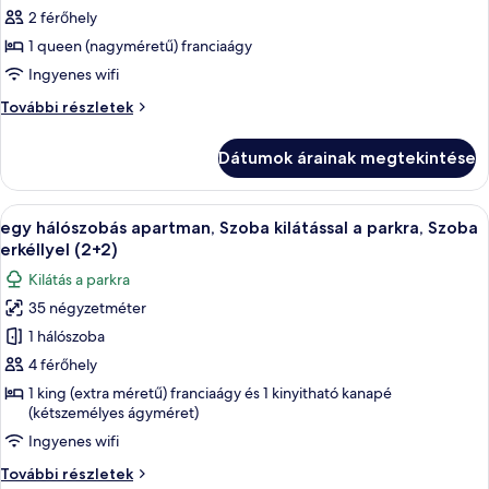
következő
2 férőhely
szoba
1 queen (nagyméretű) franciaágy
összes
képének
Ingyenes wifi
megtekintése:
Szoba
További részletek
Szoba
további
részletei
Dátumok árainak megtekintése
A
Egy praktikus, kisebb méretű konyha, m
9
egy hálószobás apartman, Szoba kilátással a parkra, Szoba
következő
erkéllyel (2+2)
szoba
Kilátás a parkra
összes
35 négyzetméter
képének
1 hálószoba
megtekintése:
egy
4 férőhely
hálószobás
1 king (extra méretű) franciaágy és 1 kinyitható kanapé
(kétszemélyes ágyméret)
apartman,
Szoba
Ingyenes wifi
kilátással
egy
További részletek