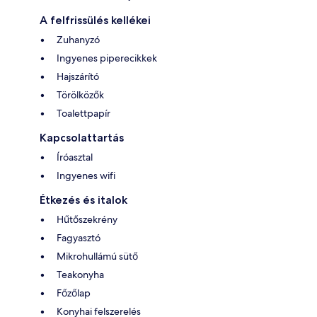
A felfrissülés kellékei
Zuhanyzó
Ingyenes piperecikkek
Hajszárító
Törölközők
Toalettpapír
Kapcsolattartás
Íróasztal
Ingyenes wifi
Étkezés és italok
Hűtőszekrény
Fagyasztó
Mikrohullámú sütő
Teakonyha
Főzőlap
Konyhai felszerelés