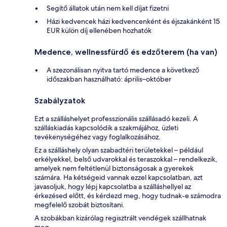
Segítő állatok után nem kell díjat fizetni
Házi kedvencek házi kedvencenként és éjszakánként 15
EUR külön díj ellenében hozhatók
Medence, wellnessfürdő és edzőterem (ha van)
A szezonálisan nyitva tartó medence a következő
időszakban használható: április–október
Szabályzatok
Ezt a szálláshelyet professzionális szállásadó kezeli. A
szálláskiadás kapcsolódik a szakmájához, üzleti
tevékenységéhez vagy foglalkozásához.
Ez a szálláshely olyan szabadtéri területekkel – például
erkélyekkel, belső udvarokkal és teraszokkal – rendelkezik,
amelyek nem feltétlenül biztonságosak a gyerekek
számára. Ha kétségeid vannak ezzel kapcsolatban, azt
javasoljuk, hogy lépj kapcsolatba a szálláshellyel az
érkezésed előtt, és kérdezd meg, hogy tudnak-e számodra
megfelelő szobát biztosítani.
A szobákban kizárólag regisztrált vendégek szállhatnak