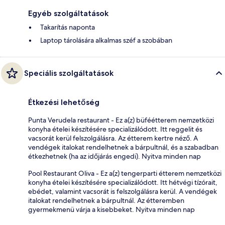
Egyéb szolgáltatások
Takarítás naponta
Laptop tárolására alkalmas széf a szobában
Speciális szolgáltatások
Étkezési lehetőség
Punta Verudela restaurant - Ez a(z) büféétterem nemzetközi
konyha ételei készítésére specializálódott. Itt reggelit és
vacsorát kerül felszolgálásra. Az étterem kertre néző. A
vendégek italokat rendelhetnek a bárpultnál, és a szabadban
étkezhetnek (ha az időjárás engedi). Nyitva minden nap
Pool Restaurant Oliva - Ez a(z) tengerparti étterem nemzetközi
konyha ételei készítésére specializálódott. Itt hétvégi tízórait,
ebédet, valamint vacsorát is felszolgálásra kerül. A vendégek
italokat rendelhetnek a bárpultnál. Az étteremben
gyermekmenü várja a kisebbeket. Nyitva minden nap