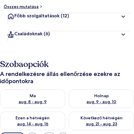
Összes mutatása
Főbb szolgáltatások
(12)
Családoknak
(6)
Szobaopciók
A rendelkezésre állás ellenőrzése ezekre az
időpontokra
A ma esti rendelkezésre állás ellenőrzése: aug. 8 - aug. 9
A holnapi rendelkezésre állás e
Ma
Holnap
aug. 8 - aug. 9
aug. 9 - aug. 10
A mostani hétvégi rendelkezésre állás ellenőrzése: aug. 14 - au
A következő hétvégi rendelkezé
Ezen a hétvégén
Következő hétvégén
aug. 14 - aug. 16
aug. 21 - aug. 23