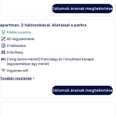
a
hálószobás
apartman,
parkra,
Dátumok árainak megtekintése
Szoba
Szoba
kilátással
erkéllyel
a
A
Egy modern hálószoba, amelyben egy nag
(2+2)
7
parkra,
apartman, 2 hálószobával, kilátással a parkra
következő
Szoba
Kilátás a parkra
erkéllyel
szoba
(2+2)
42 négyzetméter
összes
további
képének
2 hálószoba
részletei
megtekintése:
5 férőhely
apartman,
2 king (extra méretű) franciaágy és 1 kinyitható kanapé
2
(egyszemélyes ágy méret)
hálószobával,
Ingyenes wifi
kilátással
apartman,
További részletek
a
2
parkra
hálószobával,
Dátumok árainak megtekintése
kilátással
a
parkra
további
részletei