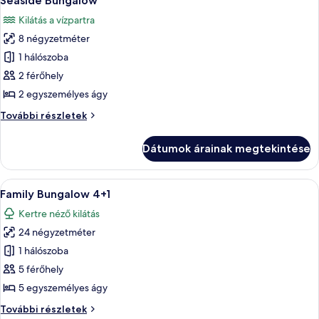
Seaside Bungalow
következő
Kilátás a vízpartra
szoba
8 négyzetméter
összes
képének
1 hálószoba
megtekintése:
2 férőhely
Seaside
2 egyszemélyes ágy
Bungalow
Seaside
További részletek
Bungalow
további
Dátumok árainak megtekintése
részletei
A
Egy faépítésű kunyhó, amelyben van egy 
11
Family Bungalow 4+1
következő
Kertre néző kilátás
szoba
24 négyzetméter
összes
képének
1 hálószoba
megtekintése:
5 férőhely
Family
5 egyszemélyes ágy
Bungalow
Family
További részletek
4+1