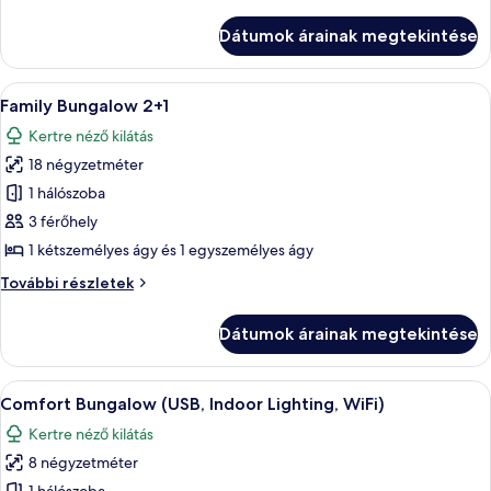
Bungalow
4+1
Dátumok árainak megtekintése
további
részletei
A
Egy egyszerű, fából készült kunyhó, sz
9
Family Bungalow 2+1
következő
Kertre néző kilátás
szoba
18 négyzetméter
összes
képének
1 hálószoba
megtekintése:
3 férőhely
Family
1 kétszemélyes ágy és 1 egyszemélyes ágy
Bungalow
Family
További részletek
2+1
Bungalow
2+1
Dátumok árainak megtekintése
további
részletei
A
Egy szoba, amelyben van egy ágy, egy 
12
Comfort Bungalow (USB, Indoor Lighting, WiFi)
következő
Kertre néző kilátás
szoba
8 négyzetméter
összes