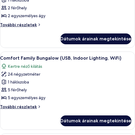
képének
1 hálószoba
megtekintése:
2 férőhely
Comfort
2 egyszemélyes ágy
Bungalow
Comfort
További részletek
(USB,
Bungalow
Indoor
(USB,
Dátumok árainak megtekintése
Indoor
Lighting,
Lighting,
WiFi)
WiFi)
A
Egy szoba, amelyben van egy ágy, egy
14
további
Comfort Family Bungalow (USB, Indoor Lighting, WiFi)
következő
részletei
Kertre néző kilátás
szoba
24 négyzetméter
összes
képének
1 hálószoba
megtekintése:
5 férőhely
Comfort
5 egyszemélyes ágy
Family
Comfort
További részletek
Bungalow
Family
(USB,
Bungalow
Dátumok árainak megtekintése
(USB,
Indoor
Indoor
Lighting,
Lighting,