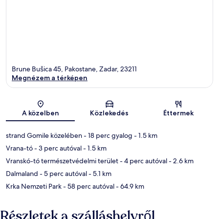
Brune Bušica 45, Pakostane, Zadar, 23211
Megnézem a térképen
Térkép
A közelben
Közlekedés
Éttermek
strand Gomile közelében
- 18 perc gyalog
- 1.5 km
Vrana-tó
- 3 perc autóval
- 1.5 km
Vranskó-tó természetvédelmi terület
- 4 perc autóval
- 2.6 km
Dalmaland
- 5 perc autóval
- 5.1 km
Krka Nemzeti Park
- 58 perc autóval
- 64.9 km
Részletek a szálláshelyről