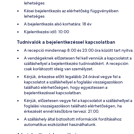
lehetséges
Kései bejelentkezés az elérhetőség függvényében
lehetséges
A bejelentkezés alsó korhatára: 18 év
Kijelentkezési idő: 10:00
Tudnivalók a bejelentkezéssel kapcsolatban
A recepció mindennap 8:00 és 23:00 óra között tart nyitva.
A vendégeknek előzetesen fel kell venniük a kapcsolatot a
szálláshellyel a bejelentkezési tudnivalókért. A recepción
csak korlátozott ideig van személyzet.
Kérjük, érkezése előtt legalább 24 órával vegye fel a
kapcsolatot a szálláshellyel a foglalási visszaigazoláson
található elérhetőségen, hogy egyeztessen a
bejelentkezéssel kapcsolatban.
Kérjük, előzetesen vegye fel a kapcsolatot a szálláshellyel a
foglalási visszaigazoláson található elérhetőségen, ha
érkezését ennél későbbre tervezi: 21:00.
A szálláshely által biztosított információk fordításához
automatikus eszközöket használhatunk.