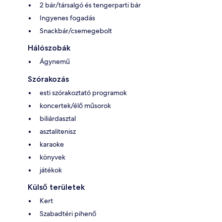
2 bár/társalgó és tengerparti bár
Ingyenes fogadás
Snackbár/csemegebolt
Hálószobák
Ágynemű
Szórakozás
esti szórakoztató programok
koncertek/élő műsorok
biliárdasztal
asztalitenisz
karaoke
könyvek
játékok
Külső területek
Kert
Szabadtéri pihenő