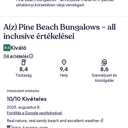
sétatávnyi körzetében várja vendégeit.
A(z) Pine Beach Bungalows – all
Értékelések
inclusive értékelései
Kiváló
8,6
114 értékelés
8,4
9,4
8,6
Tisztaság
Hely
Személyzet és
kiszolgálás
Értékelések
Hitelesített értékelés
10/10 Kivételes
2025. augusztus 8.
Fordítás a Google segítségével
Real nature, real sandy beach and excellent weather ✌️
Nihat, 5 éjszakás utazás