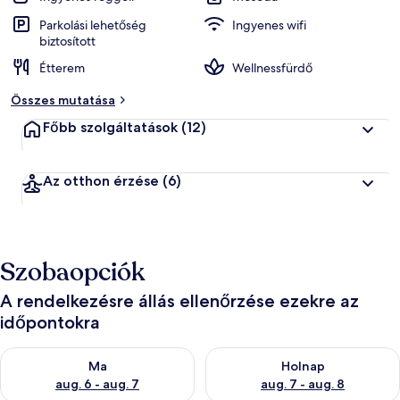
Parkolási lehetőség
Ingyenes wifi
biztosított
Étterem
Wellnessfürdő
Összes mutatása
Főbb szolgáltatások
(12)
Az otthon érzése
(6)
Szobaopciók
A rendelkezésre állás ellenőrzése ezekre az
időpontokra
A ma esti rendelkezésre állás ellenőrzése: aug. 6 - aug. 7
A holnapi rendelkezésre állás e
Ma
Holnap
aug. 6 - aug. 7
aug. 7 - aug. 8