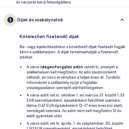
és vacsorát kerül felszolgálásra.
Díjak és szabályzatok
Kötelezően fizetendő díjak
Be- vagy kijelentkezéskor a következő díjak fizetését fogják
kérni a szálláshelyen. A díjak tartalmazhatják a fizetendő
adókat:
A város
idegenforgalmi adót
vetett ki, amelyet a
szálláshelyen kell megfizetni. Az adó szezononként
változik, és nincs érvényben a teljes éven át. További
információt a szálláshely nyújt a foglalási
visszaigazoláson szereplő elérhetőségeken.
A város adót vet ki: október 1. és március 31. között 1.33
EUR személyenként, éjszakánként felnőttek számára;
illetve 0.67 EUR éjszakánként 12–17 éves éves kor alatti
vendégek számára. Az adót nem kell megfizetni 12 év
alatti gyerekek után.
A város adót vet ki: április. 1. és szeptember. 30. között
1.50 EUR személyenként, éjszakánként felnőttek