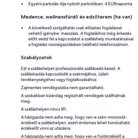
Egyéni parkolás díja nyitott parkolóban: 4 EURnaponta
Medence, wellnessfürdő és edzőterem (ha van)
A következő szolgáltatás csak előzetes foglalással
vehető igénybe: masszázs. A foglaláshoz még érkezés
előtt vedd fel a kapcsolatot a szálláshely munkatársaival
a foglalási visszaigazolásban található telefonszámon.
Szabályzatok
Ezt a szálláshelyet professzionális szállásadó kezeli. A
szálláskiadás kapcsolódik a szakmájához, üzleti
tevékenységéhez vagy foglalkozásához.
Zajmentes vendégszoba nem garantálható.
A szobákban kizárólag regisztrált vendégek szállhatnak
meg.
A szálláshelyen nincs lift.
A házigazda nem adta meg, hogy van-e szén-monoxid-
érzékelő a szálláshelyen, ezért érdemes lehet hordozható
érzékelőt vinni az utazásra.
A házigazda nem adta meg, hogy van-e füstérzékelő a