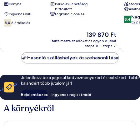
Konyha
Parkolási lehetőség
Mede
homes
Apartme
biztosított
Állatb
–
Nin
Ingyenes wifi
Légkondicionálás
all
8.4
Nag
8,4
5.0
inclusive
ennyiből
522 
5,0
6 értékelés
ennyiből:
Pakostane
10,
10,
Az
Nagyon
139 870 Ft
6
ár
jó,
tartalmazza az adókat és egyéb díjakat
értékelés
139 870 Ft
522
szept. 6. – szept. 7.
értékelé
Hasonló szálláshelyek összehasonlítása
Jelentkezz be a jogosul kedvezményekért és extrákért. Több
kalandért több jutalom jár!
Bejelentkezés
Ingyenes regisztráció
A környékről