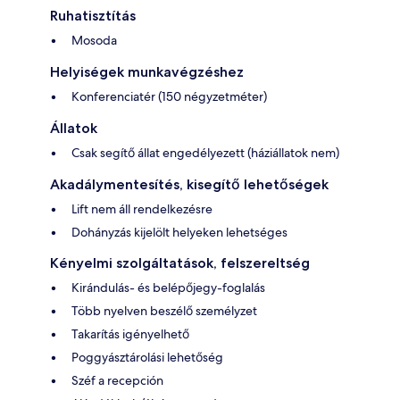
Ruhatisztítás
Mosoda
Helyiségek munkavégzéshez
Konferenciatér (150 négyzetméter)
Állatok
Csak segítő állat engedélyezett (háziállatok nem)
Akadálymentesítés, kisegítő lehetőségek
Lift nem áll rendelkezésre
Dohányzás kijelölt helyeken lehetséges
Kényelmi szolgáltatások, felszereltség
Kirándulás- és belépőjegy-foglalás
Több nyelven beszélő személyzet
Takarítás igényelhető
Poggyásztárolási lehetőség
Széf a recepción