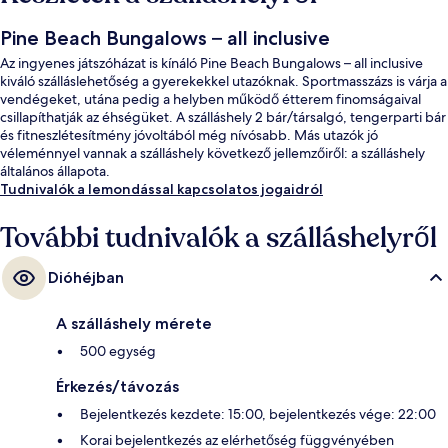
Pine Beach Bungalows – all inclusive
Az ingyenes játszóházat is kínáló Pine Beach Bungalows – all inclusive
kiváló szálláslehetőség a gyerekekkel utazóknak. Sportmasszázs is várja a
vendégeket, utána pedig a helyben működő étterem finomságaival
csillapíthatják az éhségüket. A szálláshely 2 bár/társalgó, tengerparti bár
és fitneszlétesítmény jóvoltából még nívósabb. Más utazók jó
véleménnyel vannak a szálláshely következő jellemzőiről: a szálláshely
általános állapota.
Tudnivalók a lemondással kapcsolatos jogaidról
További tudnivalók a szálláshelyről
Dióhéjban
A szálláshely mérete
500 egység
Érkezés/távozás
Bejelentkezés kezdete: 15:00, bejelentkezés vége: 22:00
Korai bejelentkezés az elérhetőség függvényében