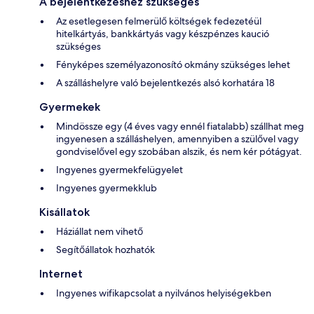
A bejelentkezéshez szükséges
Az esetlegesen felmerülő költségek fedezetéül
hitelkártyás, bankkártyás vagy készpénzes kaució
szükséges
Fényképes személyazonosító okmány szükséges lehet
A szálláshelyre való bejelentkezés alsó korhatára 18
Gyermekek
Mindössze egy (4 éves vagy ennél fiatalabb) szállhat meg
ingyenesen a szálláshelyen, amennyiben a szülővel vagy
gondviselővel egy szobában alszik, és nem kér pótágyat.
Ingyenes gyermekfelügyelet
Ingyenes gyermekklub
Kisállatok
Háziállat nem vihető
Segítőállatok hozhatók
Internet
Ingyenes wifikapcsolat a nyilvános helyiségekben