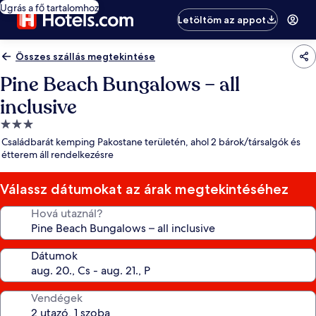
Ugrás a fő tartalomhoz
Letöltöm az appot
Összes szállás megtekintése
Pine Beach Bungalows – all
inclusive
3.0
csillagos
Családbarát kemping Pakostane területén, ahol 2 bárok/társalgók és
szálláshely
étterem áll rendelkezésre
Válassz dátumokat az árak megtekintéséhez
Hová utaznál?
Dátumok
Vendégek