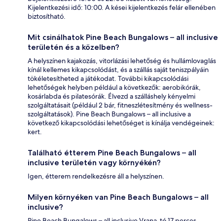
Kijelentkezési idő: 10:00. A kései kijelentkezés felár ellenében
biztosítható.
Mit csinálhatok Pine Beach Bungalows – all inclusive
területén és a közelben?
A helyszínen kajakozás, vitorlázási lehetőség és hullámlovaglás
kínál kellemes kikapcsolódást, és a szállás saját teniszpályáin
tökéletesítheted a játékodat. További kikapcsolódási
lehetőségek helyben például a következők: aerobikórák,
kosárlabda és pilatesórák. Élvezd a szálláshely kényelmi
szolgáltatásait (például 2 bár, fitneszlétesítmény és wellness-
szolgáltatások). Pine Beach Bungalows – all inclusive a
következő kikapcsolódási lehetőséget is kínálja vendégeinek:
kert.
Található étterem Pine Beach Bungalows – all
inclusive területén vagy környékén?
Igen, étterem rendelkezésre áll a helyszínen.
Milyen környéken van Pine Beach Bungalows – all
inclusive?
Pine Beach Bungalows – all inclusive Vrana-tó 17 perces