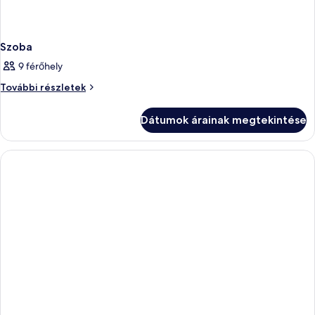
Szoba
9 férőhely
Szoba
További részletek
további
részletei
Dátumok árainak megtekintése