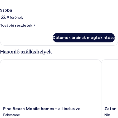
Szoba
9 férőhely
Szoba
További részletek
további
részletei
Dátumok árainak megtekintése
Hasonló szálláshelyek
Pine Beach Mobile homes – all inclusive
Zaton Ho
Pine
Zaton
Pine Beach Mobile homes – all inclusive
Zaton 
Beach
Holiday
Pakostane
Nin
Mobile
Resort