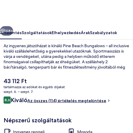
all
inclusive
képgalériája
őző
Következő
108+
Áttekintés
Szolgáltatások
Elhelyezkedés
Árak
Szabályzatok
Az ingyenes játszóházat is kínáló Pine Beach Bungalows – all inclusive
kiváló szálláslehetőség a gyerekekkel utazóknak. Sportmasszázs is
várja a vendégeket, utána pedig a helyben működő étterem
finomságaival csillapíthatják az éhségüket. A szálláshely 2
bár/társalgó, tengerparti bár és fitneszlétesítmény jóvoltából még
nívósabb. Más utazók jó véleménnyel vannak a szálláshely következő
jellemzőiről: a szálláshely általános állapota.
A
43 112 Ft
jelenlegi
tartalmazza az adókat és egyéb díjakat
ár
szept. 6. – szept. 7.
Strandbár
43 112 Ft
Értékelések
Kiváló
8,6
Az összes (114) értékelés megtekintése
8,6 ennyiből: 10
Népszerű szolgáltatások
Ingyenes reggeli
Mosoda