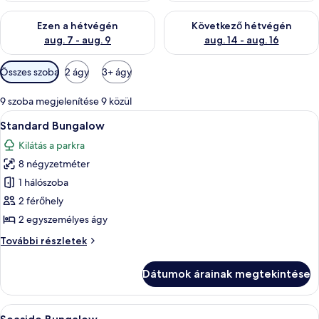
A mostani hétvégi rendelkezésre állás ellenőrzése: aug. 7 - aug
A következő hétvégi rendelkezé
Ezen a hétvégén
Következő hétvégén
aug. 7 - aug. 9
aug. 14 - aug. 16
Szobákhoz
Összes szoba
2 ágy
3+ ágy
rendelkezésre
álló
9 szoba megjelenítése 9 közül
szűrők
A
Egy egyszerű, fából készült kunyhó, sz
9
Standard Bungalow
következő
Kilátás a parkra
szoba
8 négyzetméter
összes
képének
1 hálószoba
megtekintése:
2 férőhely
Standard
2 egyszemélyes ágy
Bungalow
Standard
További részletek
Bungalow
további
Dátumok árainak megtekintése
részletei
A
Egy egyszerű, nádtetős ház, melyet fák
11