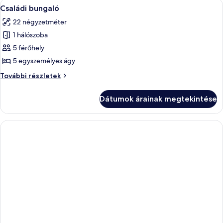
A
Egy szoba, amelyben két faágy, szúnyo
WiFi)
2
WiFi)
Családi bungaló
következő
további
22 négyzetméter
részletei
szoba
1 hálószoba
összes
képének
5 férőhely
megtekintése:
5 egyszemélyes ágy
Családi
Családi
További részletek
bungaló
bungaló
további
Dátumok árainak megtekintése
részletei