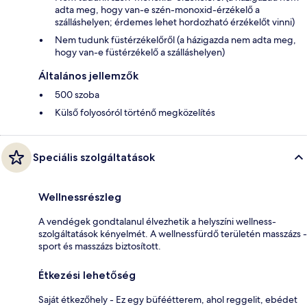
adta meg, hogy van-e szén-monoxid-érzékelő a
szálláshelyen; érdemes lehet hordozható érzékelőt vinni)
Nem tudunk füstérzékelőről (a házigazda nem adta meg,
hogy van-e füstérzékelő a szálláshelyen)
Általános jellemzők
500 szoba
Külső folyosóról történő megközelítés
Speciális szolgáltatások
Wellnessrészleg
A vendégek gondtalanul élvezhetik a helyszíni wellness-
szolgáltatások kényelmét. A wellnessfürdő területén masszázs -
sport és masszázs biztosított.
Étkezési lehetőség
Saját étkezőhely - Ez egy büféétterem, ahol reggelit, ebédet