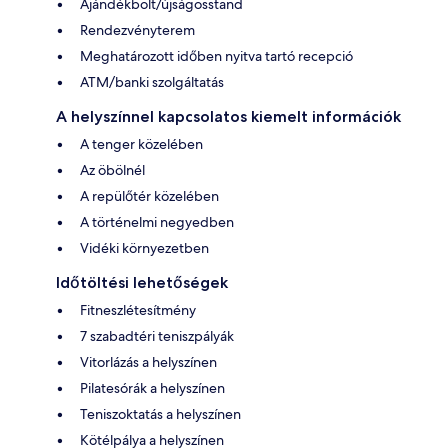
Ajándékbolt/újságosstand
Rendezvényterem
Meghatározott időben nyitva tartó recepció
ATM/banki szolgáltatás
A helyszínnel kapcsolatos kiemelt információk
A tenger közelében
Az öbölnél
A repülőtér közelében
A történelmi negyedben
Vidéki környezetben
Időtöltési lehetőségek
Fitneszlétesítmény
7 szabadtéri teniszpályák
Vitorlázás a helyszínen
Pilatesórák a helyszínen
Teniszoktatás a helyszínen
Kötélpálya a helyszínen