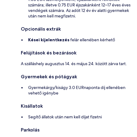
számára; illetve 0.75 EUR éjszakánként 12–17 éves éves
vendégek számára. Az adót 12 év év alatti gyermekek
után nem kell megfizetni.
Opcionális extrák
Kései kijelentkezés
felár ellenében kérhető
Felújítások és bezárások
A szálláshely augusztus 14. és május 24. között zárva tart.
Gyermekek és pótágyak
Gyermekárgy/kiságy 3.0 EURnaponta díj ellenében
vehető igénybe
Kisállatok
Segítő állatok után nem kell díjat fizetni
Parkolás