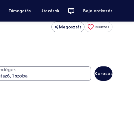
Támogatás
Utazások
Bejelentkezés
Megosztás
Mentés
ndégek
Keresés