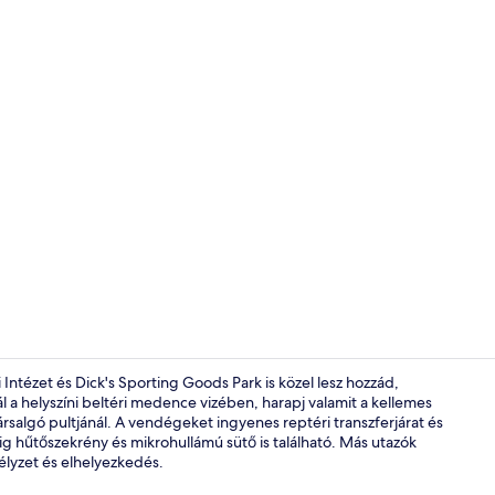
Beltéri med
tézet és Dick's Sporting Goods Park is közel lesz hozzád,
 a helyszíni beltéri medence vizében, harapj valamit a kellemes
társalgó pultjánál. A vendégeket ingyenes reptéri transzferjárat és
Udvar
ig hűtőszekrény és mikrohullámú sütő is található. Más utazók
élyzet és elhelyezkedés.