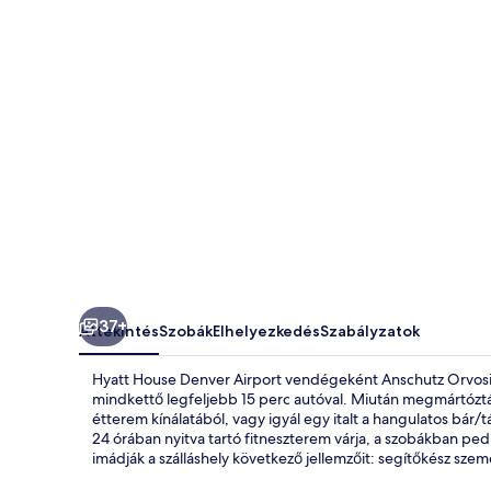
37+
Áttekintés
Szobák
Elhelyezkedés
Szabályzatok
Hyatt House Denver Airport vendégeként Anschutz Orvosi In
mindkettő legfeljebb 15 perc autóval. Miután megmártóztál
étterem kínálatából, vagy igyál egy italt a hangulatos bár/
24 órában nyitva tartó fitneszterem várja, a szobákban ped
imádják a szálláshely következő jellemzőit: segítőkész szem