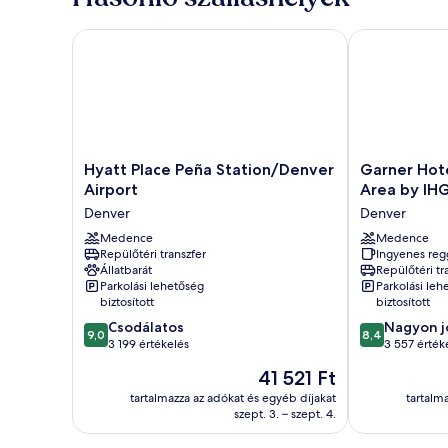
Hyatt Place Peña Station/Denver Airport
Garner Hotel 
Hyatt
Garner
Hyatt Place Peña Station/Denver
Garner Hote
Place
Hotel
Airport
Area by IH
Peña
Denver
Denver
Denver
Station/Denver
Airport
Airport
Medence
Area
Medence
Repülőtéri transzfer
Ingyenes reg
Denver
by
Állatbarát
Repülőtéri tr
IHG
Parkolási lehetőség
Parkolási leh
Denver
biztosított
biztosított
9.0
8.4
Csodálatos
Nagyon j
9,0
8,4
ennyiből:
ennyiből:
3 199 értékelés
3 557 érték
10,
10,
Az
41 521 Ft
Csodálatos,
Nagyon
ár
3 199
jó,
tartalmazza az adókat és egyéb díjakat
tartalm
41 521 Ft
szept. 3. – szept. 4.
értékelés
3 557
értékelés