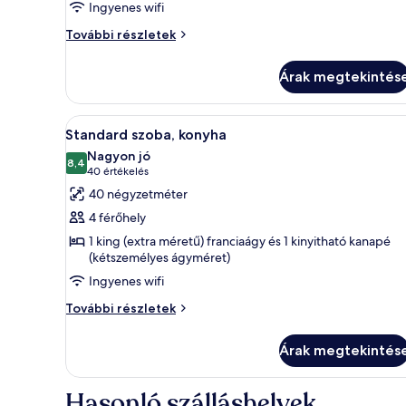
Ingyenes wifi
king
Stúdió
További részletek
(extra
lakosztály,
méretű)
1
Árak megtekintés
franciaágy
king
(extra
és
méretű)
egy
A
Egy szállodai szoba, amelyben e
11
franciaágy
Standard szoba, konyha
kinyitható
következő
és
Nagyon jó
kanapé
egy
szoba
8,4
10-ből 8,4
(40
40 értékelés
kinyitható
(Shower)
összes
értékelés)
40 négyzetméter
kanapé
képének
(Shower)
4 férőhely
megtekintése:
további
1 king (extra méretű) franciaágy és 1 kinyitható kanapé
részletei
Standard
(kétszemélyes ágyméret)
szoba,
Ingyenes wifi
konyha
Standard
További részletek
szoba,
konyha
Árak megtekintés
további
részletei
Hasonló szálláshelyek