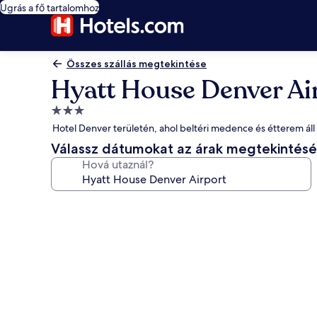
Ugrás a fő tartalomhoz
Összes szállás megtekintése
Hyatt House Denver Ai
3.0
csillagos
Hotel Denver területén, ahol beltéri medence és étterem ál
szálláshely
Válassz dátumokat az árak megtekintés
Hová utaznál?
A(z)
Hyatt
House
Denver
Airport
képgalériája