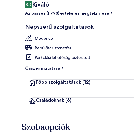
Értékelések
Kiváló
8,8
8,8 ennyiből: 10
Az összes (1 793) értékelés megtekintése
Síkképernyős
Népszerű szolgáltatások
Medence
Repülőtéri transzfer
Parkolási lehetőség biztosított
Összes mutatása
Főbb szolgáltatások
(12)
Családoknak
(6)
Szobaopciók