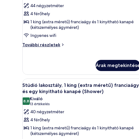
összes
értékelés)
44 négyzetméter
képének
4 férőhely
megtekintése:
1 king (extra méretű) franciaágy és 1 kinyitható kanapé
Lakosztály,
(kétszemélyes ágyméret)
1
Ingyenes wifi
hálószobával
Lakosztály,
További részletek
1
hálószobával
további
Árak megtekintés
részletei
A
Egy modern szállodai szoba, am
7
Stúdió lakosztály, 1 king (extra méretű) franciaágy
következő
és egy kinyitható kanapé (Shower)
szoba
Kiváló
8,8
összes
10-ből 8,8
(13
13 értékelés
képének
értékelés)
40 négyzetméter
megtekintése:
4 férőhely
Stúdió
1 king (extra méretű) franciaágy és 1 kinyitható kanapé
lakosztály,
(kétszemélyes ágyméret)
1