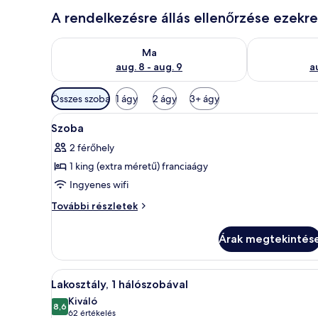
A rendelkezésre állás ellenőrzése ezekr
A ma esti rendelkezésre állás ellenőrzése: aug. 8 - a
A holnapi rend
Ma
aug. 8 - aug. 9
a
Szobákhoz
Összes szoba
1 ágy
2 ágy
3+ ágy
rendelkezésre
A
Egy szállodai szoba, amelyben t
álló
10
Szoba
következő
szűrők
2 férőhely
szoba
1 king (extra méretű) franciaágy
összes
képének
Ingyenes wifi
megtekintése:
Szoba
További részletek
Szoba
további
részletei
Árak megtekintés
A
Egy modern szállodai szoba, ame
10
Lakosztály, 1 hálószobával
következő
Kiváló
szoba
8,6
10-ből 8,6
(62
62 értékelés