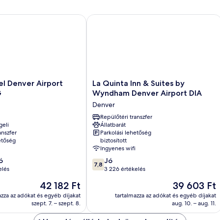
Denver Airport Area by IHG
La Quinta Inn & Suites by Wyndham D
La
l Denver Airport
La Quinta Inn & Suites by
Quinta
G
Wyndham Denver Airport DIA
Inn
Denver
&
Suites
Repülőtéri transzfer
geli
Állatbarát
by
anszfer
Parkolási lehetőség
Wyndham
etőség
biztosított
Denver
Ingyenes wifi
Airport
7.8
ó
Jó
DIA
7,8
ennyiből:
elés
3 226 értékelés
Denver
10,
Az
Az
42 182 Ft
39 603 Ft
Jó,
ár
ár
3 226
azza az adókat és egyéb díjakat
tartalmazza az adókat és egyéb díjakat
42 182 Ft
39 603 Ft
szept. 7. – szept. 8.
aug. 10. – aug. 11.
értékelés