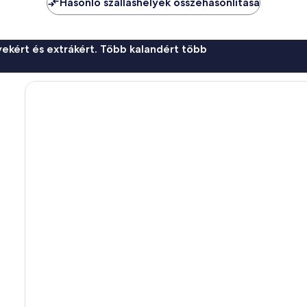
Hasonló szálláshelyek összehasonlítása
ekért és extrákért. Több kalandért több