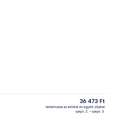
ence
Étkezési lehetőség
A
36 473 Ft
jelenlegi
tartalmazza az adókat és egyéb díjakat
ár
szept. 2. – szept. 3.
Külső rész
36 473 Ft