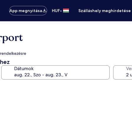
•
App megnyitása
HUF
Szálláshely meghirdetése
rport
l rendelkezésre
éhez
Dátumok
Ve