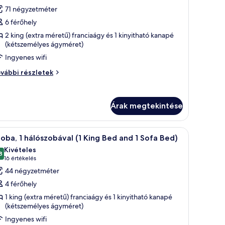
sszes
értékelés)
71 négyzetméter
épének
6 férőhely
egtekintése:
2 king (extra méretű) franciaágy és 1 kinyitható kanapé
akosztály,
(kétszemélyes ágyméret)
Ingyenes wifi
álószobával
kosztály,
vábbi részletek
lószobával
vábbi
Árak megtekintése
szletei
ndelkezik.
 egy nagy ágy, egy íróasztal székkkel, egy televízió, egy ablak, melyből kilát
Egy szállodai szoba, amelyben egy nagy ágy, eg
8
oba, 1 hálószobával (1 King Bed and 1 Sofa Bed)
övetkező
Kivételes
zoba
8
10-ből 9,8
(16
16 értékelés
sszes
értékelés)
44 négyzetméter
épének
4 férőhely
egtekintése:
1 king (extra méretű) franciaágy és 1 kinyitható kanapé
zoba,
(kétszemélyes ágyméret)
Ingyenes wifi
álószobával