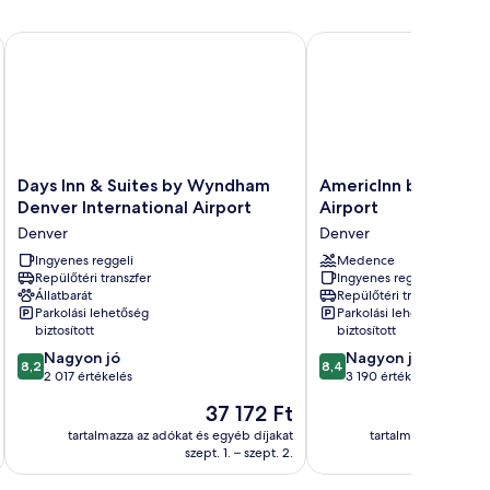
enver Airport DIA
Days Inn & Suites by Wyndham Denver International Airport
AmericInn by Wyndham
Days
AmericInn
Days Inn & Suites by Wyndham
AmericInn by Wynd
Inn
by
Denver International Airport
Airport
&
Wyndham
Denver
Denver
Suites
Denver
by
Ingyenes reggeli
Airport
Medence
Repülőtéri transzfer
Ingyenes reggeli
Wyndham
Denver
Állatbarát
Repülőtéri transzfer
Denver
Parkolási lehetőség
Parkolási lehetőség
International
biztosított
biztosított
Airport
8.2
8.4
Nagyon jó
Nagyon jó
Denver
8,2
8,4
ennyiből:
ennyiből:
2 017 értékelés
3 190 értékelés
10,
10,
Az
37 172 Ft
Nagyon
Nagyon
ár
jó,
jó,
tartalmazza az adókat és egyéb díjakat
tartalmazza az adóka
37 172 Ft
szept. 1. – szept. 2.
2 017
3 190
értékelés
értékelés