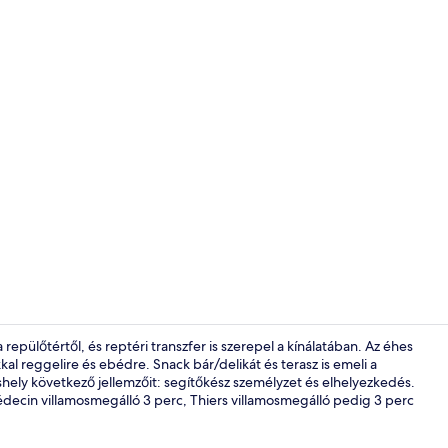
Chambre Peti
pülőtértől, és reptéri transzfer is szerepel a kínálatában. Az éhes
al reggelire és ebédre. Snack bár/delikát és terasz is emeli a
láshely következő jellemzőit: segítőkész személyzet és elhelyezkedés.
Lift
ecin villamosmegálló 3 perc, Thiers villamosmegálló pedig 3 perc