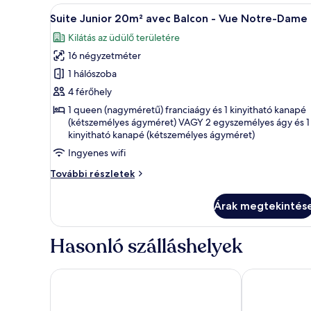
Notre-
A
Egy szállodai szoba, amelyben v
Dame
9
Suite Junior 20m² avec Balcon - Vue Notre-Dame
következő
további
Kilátás az üdülő területére
részletei
szoba
16 négyzetméter
összes
képének
1 hálószoba
megtekintése:
4 férőhely
Suite
1 queen (nagyméretű) franciaágy és 1 kinyitható kanapé
Junior
(kétszemélyes ágyméret) VAGY 2 egyszemélyes ágy és 1
kinyitható kanapé (kétszemélyes ágyméret)
20m²
avec
Ingyenes wifi
Balcon
Suite
További részletek
-
Junior
20m²
Vue
Árak megtekintés
avec
Notre-
Balcon
Dame
-
Hasonló szálláshelyek
Vue
Notre-
Dame
HOTEL AMBASSADOR NICE
Hôtel La Vill
további
részletei