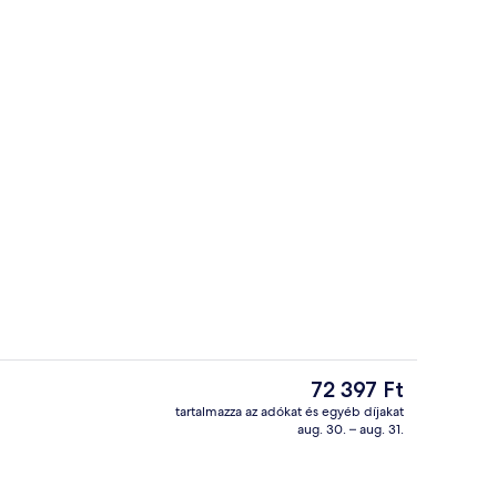
te Double Economique 9m² - Vue Cour | Select Comfort-matrac, széf a szobá
Kávézó
A
72 397 Ft
jelenlegi
tartalmazza az adókat és egyéb díjakat
ár
aug. 30. – aug. 31.
Lépcső
72 397 Ft