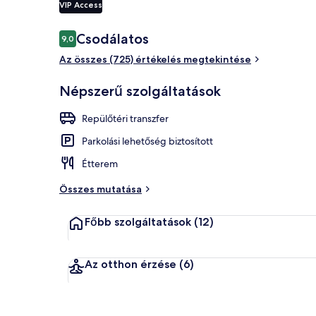
VIP Access
Értékelések
Csodálatos
9,0
9,0 ennyiből: 10
A szálláshel
Az összes (725) értékelés megtekintése
Népszerű szolgáltatások
Repülőtéri transzfer
Parkolási lehetőség biztosított
Étterem
Összes mutatása
Főbb szolgáltatások
(12)
Az otthon érzése
(6)