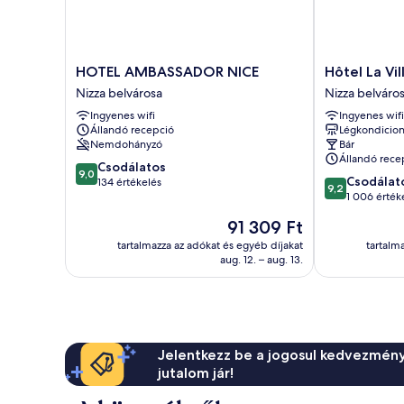
HOTEL
Hôtel
HOTEL AMBASSADOR NICE
Hôtel La Vi
AMBASSADOR
La
Nizza belvárosa
Nizza belváro
NICE
Villa
Ingyenes wifi
Ingyenes wifi
Nizza
Nice
Állandó recepció
Légkondicion
belvárosa
Victor
Nemdohányzó
Bár
Hugo
Állandó rece
9.0
Csodálatos
Nizza
9,0
9.2
Csodálat
ennyiből:
134 értékelés
belvárosa
9,2
ennyiből:
1 006 érték
10,
10,
Csodálatos,
Az
91 309 Ft
Csodálatos,
134
ár
1 006
tartalmazza az adókat és egyéb díjakat
tartalm
értékelés
91 309 Ft
aug. 12. – aug. 13.
értékelés
Jelentkezz be a jogosul kedvezmény
jutalom jár!