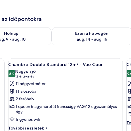
e az időpontokra
ug. 9
elkezésre állás ellenőrzése: aug. 9 - aug. 10
A mostani hétvégi rendelkezésre állás 
Holnap
Ezen a hétvégén
ug. 9 - aug. 10
aug. 14 - aug. 16
 zöld, textúrázott fallal és légkondicionáló berendezéssel.
A
Egy szállodai szoba, amelyben található
A
17
Chambre Double Standard 12m² - Vue Cour
C
következő
k
Nagyon jó
szoba
8,0
s
9,
10-ből 8,0
(12
12 értékelés
összes
ö
értékelés)
11 négyzetméter
képének
k
1 hálószoba
megtekintése:
m
2 férőhely
Chambre
C
1 queen (nagyméretű) franciaágy VAGY 2 egyszemélyes
Double
P
ágy
Standard
D
Ingyenes wifi
12m²
E
C
To
-
Chambre
9
Pe
További részletek