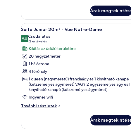
Vue
16m²
Cour
-
Árak megtekintés
Vue
Cour
A
Egy szállodai szoba, amelyben t
további
18
Suite Junior 20m² - Vue Notre-Dame
részletei
következő
Csodálatos
szoba
9,0
10-ből 9,0
(12
12 értékelés
összes
értékelés)
Kilátás az üdülő területére
képének
20 négyzetméter
megtekintése:
1 hálószoba
Suite
4 férőhely
Junior
1 queen (nagyméretű) franciaágy és 1 kinyitható kanapé
20m²
(kétszemélyes ágyméret) VAGY 2 egyszemélyes ágy és 1
-
kinyitható kanapé (kétszemélyes ágyméret)
Vue
Ingyenes wifi
Notre-
Suite
További részletek
Dame
Junior
20m²
Árak megtekintés
-
Vue