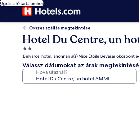
Ugrás a fő tartalomhoz
Összes szállás megtekintése
Hotel Du Centre, un h
2.0
csillagos
Belvárosi hotel, ahonnan a(z) Nice Étoile Bevásárlóközpont eg
szálláshely
Válassz dátumokat az árak megtekintés
Hová utaznál?
A(z)
Hotel
Du
Centre,
un
hotel