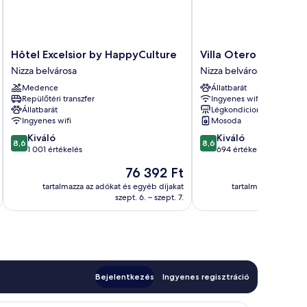
Hôtel
Villa
Hôtel Excelsior by HappyCulture
Villa Otero by Happ
Excelsior
Otero
Nizza belvárosa
Nizza belvárosa
by
by
Medence
Állatbarát
HappyCulture
Happyculture
Repülőtéri transzfer
Ingyenes wifi
Nizza
Nizza
Állatbarát
Légkondicionálás
belvárosa
belvárosa
Ingyenes wifi
Mosoda
8.6
8.6
Kiváló
Kiváló
8,6
8,6
ennyiből:
ennyiből:
1 001 értékelés
694 értékelés
10,
10,
Az
76 392 Ft
Kiváló,
Kiváló,
ár
1 001
694
tartalmazza az adókat és egyéb díjakat
tartalmazza az adóka
76 392 Ft
szept. 6. – szept. 7.
s
értékelés
értékelés
Bejelentkezés
Ingyenes regisztráció