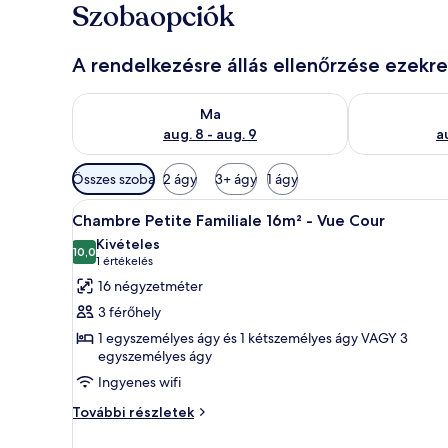
Szobaopciók
A rendelkezésre állás ellenőrzése ezekr
A ma esti rendelkezésre állás ellenőrzése: aug. 8 - a
A holnapi rend
Ma
aug. 8 - aug. 9
a
Szobákhoz
Összes szoba
2 ágy
3+ ágy
1 ágy
rendelkezésre
A
Egy szállodai szoba két ággyal,
álló
15
Chambre Petite Familiale 16m² - Vue Cour
következő
szűrők
Kivételes
szoba
10,0
10-ből 10,0
(1
1 értékelés
összes
értékelés)
16 négyzetméter
képének
3 férőhely
megtekintése:
1 egyszemélyes ágy és 1 kétszemélyes ágy VAGY 3
Chambre
egyszemélyes ágy
Petite
Ingyenes wifi
Familiale
Chambre
További részletek
16m²
Petite
-
Familiale