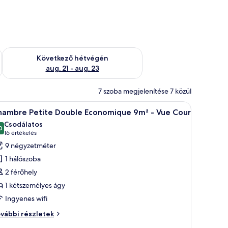
ellenőrzése: aug. 14 - aug. 16
A következő hétvégi rendelkezésre állás ellenőrzése: aug. 21 -
Következő hétvégén
aug. 21 - aug. 23
7 szoba megjelenítése 7 közül
 egy ágy, egy éjjeliszemélyzet, egy lámpa, valamint egy íróasztal, rajta egy ví
Egy szoba, amelyben van egy ágy, egy ablak, e
16
hambre Petite Double Economique 9m² - Vue Cour
övetkező
Csodálatos
zoba
0
10-ből 9,0
(16
16 értékelés
sszes
értékelés)
9 négyzetméter
épének
1 hálószoba
egtekintése:
2 férőhely
hambre
1 kétszemélyes ágy
etite
Ingyenes wifi
ouble
conomique
hambre
vábbi részletek
m²
tite