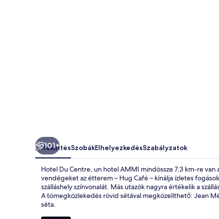
AMMI
képgalériája
101+
Áttekintés
Szobák
Elhelyezkedés
Szabályzatok
Hotel Du Centre, un hotel AMMI mindössze 7,3 km-re van a re
vendégeket az étterem – Hug Café – kínálja ízletes fogásokk
szálláshely színvonalát. Más utazók nagyra értékelik a szál
A tömegközlekedés rövid sétával megközelíthető: Jean Méd
séta.