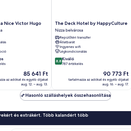
The
lla Nice Victor Hugo
The Deck Hotel by HappyCulture
Deck
sa
Nizza belvárosa
Hotel
Repülőtéri transzfer
by
álás
Állatbarát
HappyCulture
Ingyenes wifi
Nizza
pció
Légkondicionálás
belvárosa
8.8
os
Kiváló
8,8
ennyiből:
elés
787 értékelés
10,
Az
Az
85 641 Ft
90 773 Ft
Kiváló,
ár
ár
787
azza az adókat és egyéb díjakat
tartalmazza az adókat és egyéb díjakat
85 641 Ft
90 773 Ft
aug. 12. – aug. 13.
aug. 16. – aug. 17.
értékelés
Hasonló szálláshelyek összehasonlítása
ekért és extrákért. Több kalandért több