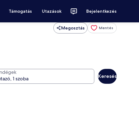
Támogatás
Utazások
Bejelentkezés
Megosztás
Mentés
ndégek
Keresés