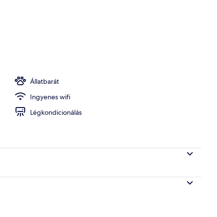
y homlokzata
Állatbarát
Ingyenes wifi
Légkondicionálás