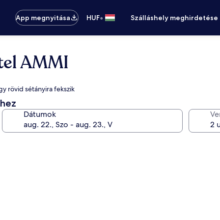
•
App megnyitása
HUF
Szálláshely meghirdetése
otel AMMI
y rövid sétányira fekszik
éhez
Dátumok
Ve