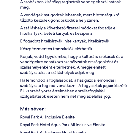
A szobákban kizárólag regisztrált vendégek szállhatnak
meg.
A vendégek nyugodtak lehetnek, mert biztonságukról
tűzoltó készülék gondoskodik a helyszínen.
A szálláshely a következő fizetési módokat fogadja el:
hitelkártyák, betéti kártyák és készpénz.
Elfogadott hitelkártyák: hitelkártyák, hitelkártyák
Készpénzmentes tranzakciók elérhetők.
Kérjük, vedd figyelembe, hogy a kulturális szokások és a
vendégekre vonatkozó szabályzatok országonként és
szálláshelyenként eltérhetnek. A megjelenített
szabályzatokat a szálláshelyek adják meg.
Ha lemondod a foglalásodat, a házigazda lemondási
szabályzata fog rád vonatkozni. A fogyasztók jogairól szóló
EU-s szabályozás értelmében a szállásfoglalási
szolgáltatások esetén nem illet meg az elállási jog.
Más néven:
Royal Park All Inclusive Elenite
Royal Park Hotel Aqua Park All Inclusive Elenite
Royal Park All Inclusive Hotel Elenite