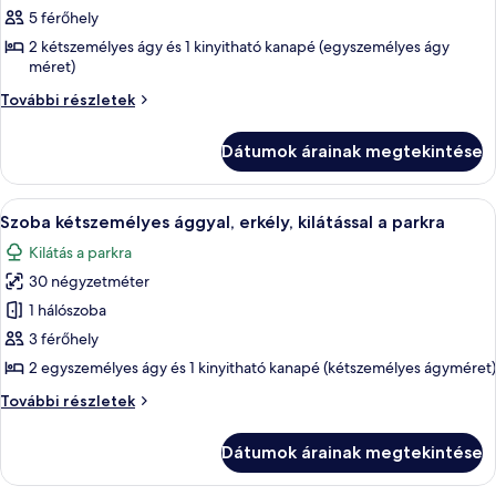
megtekintése:
5 férőhely
Two
2 kétszemélyes ágy és 1 kinyitható kanapé (egyszemélyes ágy
Bedroom
méret)
Studio
Two
További részletek
with
Bedroom
Studio
Park
Dátumok árainak megtekintése
with
View
Park
View
A
Széf a szobában, íróasztal és vasaló/v
26
további
Szoba kétszemélyes ággyal, erkély, kilátással a parkra
következő
részletei
Kilátás a parkra
szoba
30 négyzetméter
összes
képének
1 hálószoba
megtekintése:
3 férőhely
Szoba
2 egyszemélyes ágy és 1 kinyitható kanapé (kétszemélyes ágyméret)
kétszemélyes
Szoba
További részletek
ággyal,
kétszemélyes
erkély,
ággyal,
Dátumok árainak megtekintése
erkély,
kilátással
kilátással
a