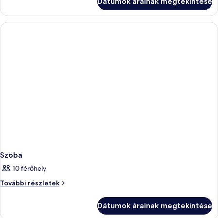
Dátumok árainak megtekintése
Szoba
10 férőhely
Szoba
További részletek
további
részletei
Dátumok árainak megtekintése