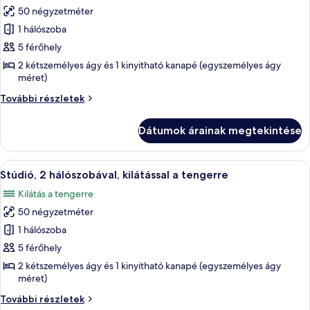
50 négyzetméter
összes
képének
1 hálószoba
megtekintése:
5 férőhely
Stúdió,
2 kétszemélyes ágy és 1 kinyitható kanapé (egyszemélyes ágy
2
méret)
hálószobával,
Stúdió,
További részletek
kilátással
2
hálószobával,
a
Dátumok árainak megtekintése
kilátással
parkra
a
parkra
A
Egy szállodai szoba, amelyben található 
23
további
Stúdió, 2 hálószobával, kilátással a tengerre
következő
részletei
Kilátás a tengerre
szoba
50 négyzetméter
összes
képének
1 hálószoba
megtekintése:
5 férőhely
Stúdió,
2 kétszemélyes ágy és 1 kinyitható kanapé (egyszemélyes ágy
2
méret)
hálószobával,
Stúdió,
További részletek