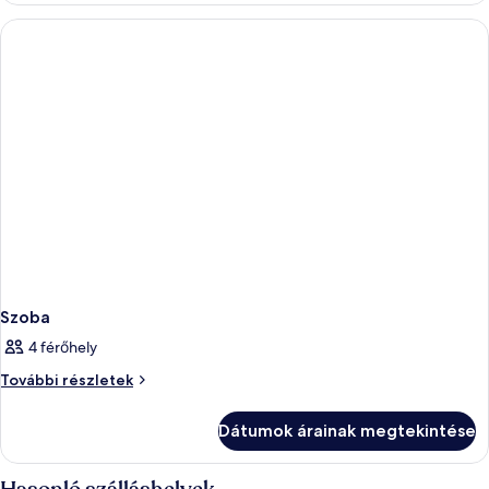
Szoba
4 férőhely
Szoba
További részletek
további
részletei
Dátumok árainak megtekintése