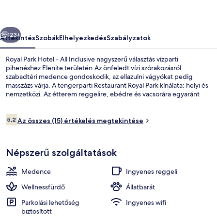
Inclusive
képgalériája
őző
Következő
123+
Áttekintés
Szobák
Elhelyezkedés
Szabályzatok
Royal Park Hotel - All Inclusive nagyszerű választás vízparti
pihenéshez Elenite területén.Az önfeledt vízi szórakozásról
szabadtéri medence gondoskodik, az ellazulni vágyókat pedig
masszázs várja. A tengerparti Restaurant Royal Park kínálata: helyi és
nemzetközi. Az étterem reggelire, ebédre és vacsorára egyaránt
nyitva tart. Az all-inclusive szálláshely más fontos előnyei például a
következők: ingyenes játszóház, medence melletti bár,
Értékelések
fitneszlétesítmény.
5,2
Az összes (15) értékelés megtekintése
5,2 ennyiből: 10
Vízi vidámpark
Népszerű szolgáltatások
Medence
Ingyenes reggeli
Wellnessfürdő
Állatbarát
Parkolási lehetőség
Ingyenes wifi
biztosított