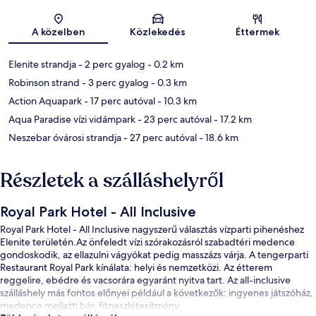
Térkép
A közelben
Közlekedés
Éttermek
Elenite strandja
- 2 perc gyalog
- 0.2 km
Robinson strand
- 3 perc gyalog
- 0.3 km
Action Aquapark
- 17 perc autóval
- 10.3 km
Aqua Paradise vízi vidámpark
- 23 perc autóval
- 17.2 km
Neszebar óvárosi strandja
- 27 perc autóval
- 18.6 km
Részletek a szálláshelyről
Royal Park Hotel - All Inclusive
Royal Park Hotel - All Inclusive nagyszerű választás vízparti pihenéshez
Elenite területén.Az önfeledt vízi szórakozásról szabadtéri medence
gondoskodik, az ellazulni vágyókat pedig masszázs várja. A tengerparti
Restaurant Royal Park kínálata: helyi és nemzetközi. Az étterem
reggelire, ebédre és vacsorára egyaránt nyitva tart. Az all-inclusive
szálláshely más fontos előnyei például a következők: ingyenes játszóház,
medence melletti bár, fitneszlétesítmény.