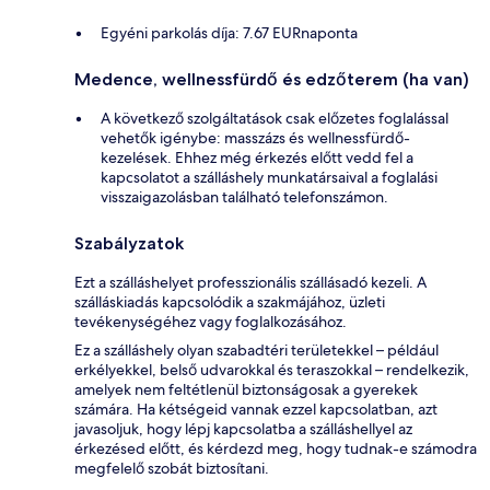
Egyéni parkolás díja: 7.67 EURnaponta
Medence, wellnessfürdő és edzőterem (ha van)
A következő szolgáltatások csak előzetes foglalással
vehetők igénybe: masszázs és wellnessfürdő-
kezelések. Ehhez még érkezés előtt vedd fel a
kapcsolatot a szálláshely munkatársaival a foglalási
visszaigazolásban található telefonszámon.
Szabályzatok
Ezt a szálláshelyet professzionális szállásadó kezeli. A
szálláskiadás kapcsolódik a szakmájához, üzleti
tevékenységéhez vagy foglalkozásához.
Ez a szálláshely olyan szabadtéri területekkel – például
erkélyekkel, belső udvarokkal és teraszokkal – rendelkezik,
amelyek nem feltétlenül biztonságosak a gyerekek
számára. Ha kétségeid vannak ezzel kapcsolatban, azt
javasoljuk, hogy lépj kapcsolatba a szálláshellyel az
érkezésed előtt, és kérdezd meg, hogy tudnak-e számodra
megfelelő szobát biztosítani.