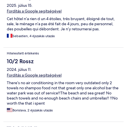
2025. július 15.
Fordítás a Google segítségével
Cet hôtel n’a rien d un 4 étoiles, très bruyant, éloigné de tout,
sale, le ménage n’a pas été fait de 4 jours, peu de personnel,
des poubelles qui débordent. Je n’y retournerai pas.
Sebastien, 4 éjszakás utazás
Hitelesített értékelés
10/2 Rossz
2024. július 11.
Fordítás a Google segítségével
There’s no air conditioning in the room very outdated only 2
towels no shampoo food not that great only one alcohol bar the
water park was out of service!!The beach and sea great! No
beach towels and no enough beach chairs and umbrellas!! !!No
worth the that i spent
Borislava, 2 éjszakás utazás