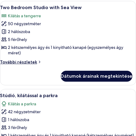
a
A
Egy szállodai szoba két ággyal, egy kan
parkra
5
parkra
Two Bedroom Studio with Sea View
következő
további
Kilátás a tengerre
részletei
szoba
50 négyzetméter
összes
képének
2 hálószoba
megtekintése:
5 férőhely
Two
2 kétszemélyes ágy és 1 kinyitható kanapé (egyszemélyes ágy
Bedroom
méret)
Studio
Two
További részletek
with
Bedroom
Studio
Sea
Dátumok árainak megtekintése
with
View
Sea
View
A
Egy szállodai szoba, amelyben találhat
19
további
Stúdió, kilátással a parkra
következő
részletei
Kilátás a parkra
szoba
42 négyzetméter
összes
képének
1 hálószoba
megtekintése:
3 férőhely
Stúdió,
1 kétszemélyes ágy és 1 kinyitható kanapé (kétszemélyes ágyméret)