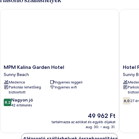
Hasonló szálláshelyek
MPM Kalina Garden Hotel
Hotel Po
MPM
Hotel
MPM Kalina Garden Hotel
Hotel 
Kalina
Pomorie
Sunny Beach
Sunny B
Garden
Sun
Medence
Ingyenes reggeli
Mede
Hotel
Sunny
Parkolási lehetőség
Ingyenes wifi
Parkol
Sunny
Beach
biztosított
biztosí
Beach
8.2
6.0
Nagyon jó
6,0
27 ér
8,2
ennyiből:
ennyiből
42 értékelés
10,
10,
Az
49 962 Ft
Nagyon
27
ár
jó,
értékelé
tartalmazza az adókat és egyéb díjakat
49 962 Ft
aug. 30. – aug. 31.
42
értékelés
Hasonló szálláshelyek összehasonlítása