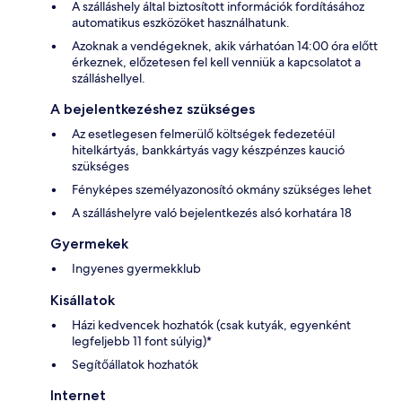
A szálláshely által biztosított információk fordításához
automatikus eszközöket használhatunk.
Azoknak a vendégeknek, akik várhatóan 14:00 óra előtt
érkeznek, előzetesen fel kell venniük a kapcsolatot a
szálláshellyel.
A bejelentkezéshez szükséges
Az esetlegesen felmerülő költségek fedezetéül
hitelkártyás, bankkártyás vagy készpénzes kaució
szükséges
Fényképes személyazonosító okmány szükséges lehet
A szálláshelyre való bejelentkezés alsó korhatára 18
Gyermekek
Ingyenes gyermekklub
Kisállatok
Házi kedvencek hozhatók (csak kutyák, egyenként
legfeljebb 11 font súlyig)*
Segítőállatok hozhatók
Internet