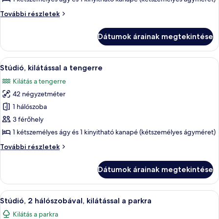
kilátással
Stúdió,
További részletek
a
kilátással
parkra
a
Dátumok árainak megtekintése
parkra
további
részletei
A
Egy szállodai szoba, amelyben egy nagy
23
Stúdió, kilátással a tengerre
következő
Kilátás a tengerre
szoba
42 négyzetméter
összes
képének
1 hálószoba
megtekintése:
3 férőhely
Stúdió,
1 kétszemélyes ágy és 1 kinyitható kanapé (kétszemélyes ágyméret)
kilátással
Stúdió,
További részletek
a
kilátással
tengerre
a
Dátumok árainak megtekintése
tengerre
további
részletei
A
Egy szállodai szoba, amelyben találhat
17
Stúdió, 2 hálószobával, kilátással a parkra
következő
Kilátás a parkra
szoba