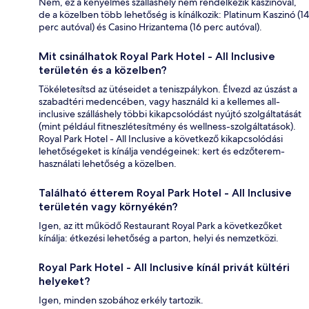
Nem, ez a kényelmes szálláshely nem rendelkezik kaszinóval,
de a közelben több lehetőség is kínálkozik: Platinum Kaszinó (14
perc autóval) és Casino Hrizantema (16 perc autóval).
Mit csinálhatok Royal Park Hotel - All Inclusive
területén és a közelben?
Tökéletesítsd az ütéseidet a teniszpálykon. Élvezd az úszást a
szabadtéri medencében, vagy használd ki a kellemes all-
inclusive szálláshely többi kikapcsolódást nyújtó szolgáltatását
(mint például fitneszlétesítmény és wellness-szolgáltatások).
Royal Park Hotel - All Inclusive a következő kikapcsolódási
lehetőségeket is kínálja vendégeinek: kert és edzőterem-
használati lehetőség a közelben.
Található étterem Royal Park Hotel - All Inclusive
területén vagy környékén?
Igen, az itt működő Restaurant Royal Park a következőket
kínálja: étkezési lehetőség a parton, helyi és nemzetközi.
Royal Park Hotel - All Inclusive kínál privát kültéri
helyeket?
Igen, minden szobához erkély tartozik.