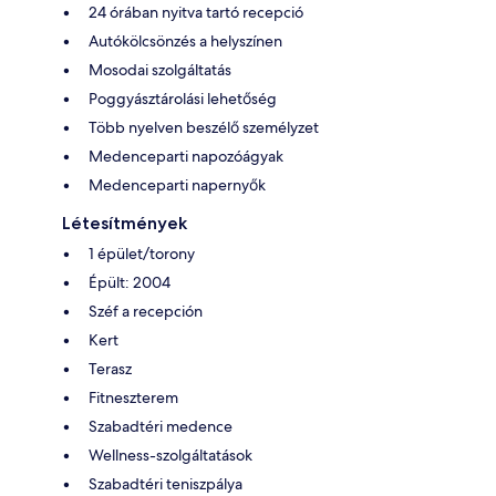
24 órában nyitva tartó recepció
Autókölcsönzés a helyszínen
Mosodai szolgáltatás
Poggyásztárolási lehetőség
Több nyelven beszélő személyzet
Medenceparti napozóágyak
Medenceparti napernyők
Létesítmények
1 épület/torony
Épült: 2004
Széf a recepción
Kert
Terasz
Fitneszterem
Szabadtéri medence
Wellness-szolgáltatások
Szabadtéri teniszpálya