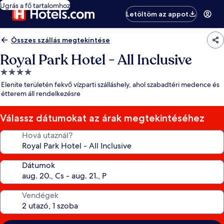
Ugrás a fő tartalomhoz
Letöltöm az appot
Összes szállás megtekintése
Royal Park Hotel - All Inclusive
4.0
csillagos
Elenite területén fekvő vízparti szálláshely, ahol szabadtéri medence és
szálláshely
étterem áll rendelkezésre
Válassz dátumokat az árak megtekintéséhez
Hová utaznál?
Dátumok
Vendégek