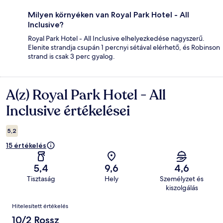
Milyen környéken van Royal Park Hotel - All
Inclusive?
Royal Park Hotel - All Inclusive elhelyezkedése nagyszerű.
Elenite strandja csupán 1 percnyi sétával elérhető, és Robinson
strand is csak 3 perc gyalog.
A(z) Royal Park Hotel - All
Értékelések
Inclusive értékelései
5,2
15 értékelés
5,4
9,6
4,6
Tisztaság
Hely
Személyzet és
kiszolgálás
Értékelések
Hitelesített értékelés
10/2 Rossz