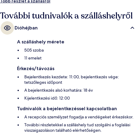
Több részlet a szállásról
További tudnivalók a szálláshelyről
Dióhéjban
A szálláshely mérete
505 szoba
11 emelet
Érkezés/távozás
Bejelentkezés kezdete: 11:00, bejelentkezés vége:
tetszőleges időpont
A bejelentkezés alsó korhatára: 18 év
Kijelentkezési idő: 12:00
Tudnivalók a bejelentkezéssel kapcsolatban
A recepciós személyzet fogadja a vendégeket érkezéskor.
További részletekkel a szálláshely tud szolgálni a foglalási
visszaigazoláson található elérhetőségen.