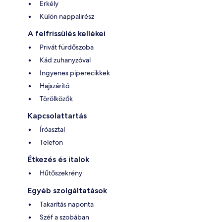
Erkély
Külön nappalirész
A felfrissülés kellékei
Privát fürdőszoba
Kád zuhanyzóval
Ingyenes piperecikkek
Hajszárító
Törölközők
Kapcsolattartás
Íróasztal
Telefon
Étkezés és italok
Hűtőszekrény
Egyéb szolgáltatások
Takarítás naponta
Széf a szobában