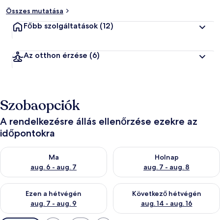
Összes mutatása
Főbb szolgáltatások
(12)
Az otthon érzése
(6)
Szobaopciók
A rendelkezésre állás ellenőrzése ezekre az
időpontokra
A ma esti rendelkezésre állás ellenőrzése: aug. 6 - aug. 7
A holnapi rendelkezésre állás e
Ma
Holnap
aug. 6 - aug. 7
aug. 7 - aug. 8
A mostani hétvégi rendelkezésre állás ellenőrzése: aug. 7 - aug
A következő hétvégi rendelkezé
Ezen a hétvégén
Következő hétvégén
aug. 7 - aug. 9
aug. 14 - aug. 16