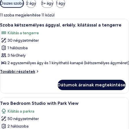
Szobákhoz
Összes szoba
2 ágy
3+ ágy
1 ágy
rendelkezésre
álló
11 szoba megjelenítése 11 közül
szűrők
A
Egy szállodai szoba, amelyben található 
27
Szoba kétszemélyes ággyal, erkély, kilátással a tengerre
következő
Kilátás a tengerre
szoba
30 négyzetméter
összes
képének
1 hálószoba
megtekintése:
3 férőhely
Szoba
2 egyszemélyes ágy és 1 kinyitható kanapé (kétszemélyes ágyméret)
kétszemélyes
Szoba
További részletek
ággyal,
kétszemélyes
erkély,
ággyal,
Dátumok árainak megtekintése
erkély,
kilátással
kilátással
a
a
A
Széf a szobában, íróasztal és vasaló/v
tengerre
5
tengerre
Two Bedroom Studio with Park View
következő
további
Kilátás a parkra
részletei
szoba
50 négyzetméter
összes
képének
2 hálószoba