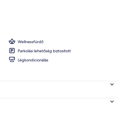
bából
Wellnessfürdő
Parkolási lehetőség biztosított
Légkondicionálás