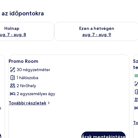
e az időpontokra
g. 7
elkezésre állás ellenőrzése: aug. 7 - aug. 8
A mostani hétvégi rendelkezésre állás 
Holnap
Ezen a hétvégén
ug. 7 - aug. 8
aug. 7 - aug. 9
ély, kilátással a parkra | Prémium ágynemű, memóriahabos ágy, íróasztal és 
A
Prémium ágynemű, memóriahabos ágy, 
A
5
Promo Room
Sz
következő
k
t
30 négyzetméter
szoba
s
1 hálószoba
összes
ö
képének
k
2 férőhely
megtekintése:
m
2 egyszemélyes ágy
Promo
S
Promo
További részletek
Room
k
s
Room
további
á
részletei
er
Sz
To
ki
ké
ág
a
e
Árak megtekintése