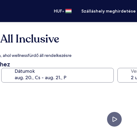
•
HUF
Szálláshely meghirdetése
All Inclusive
n, ahol wellnessfürdő áll rendelkezésre
éhez
Dátumok
Ve