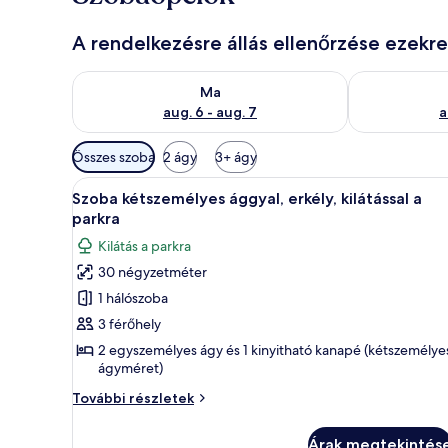
A rendelkezésre állás ellenőrzése ezekr
A ma esti rendelkezésre állás ellenőrzése: aug. 6 - au
A holnapi rend
Ma
aug. 6 - aug. 7
a
Szobákhoz
Összes szoba
2 ágy
3+ ágy
rendelkezésre
A
Szoba kétszemélyes ággyal, erk
álló
16
Szoba kétszemélyes ággyal, erkély, kilátással a
következő
szűrők
parkra
szoba
Kilátás a parkra
összes
30 négyzetméter
képének
1 hálószoba
megtekintése:
Szoba
3 férőhely
kétszemélyes
2 egyszemélyes ágy és 1 kinyitható kanapé (kétszemélye
ágyméret)
ággyal,
erkély,
Szoba
További részletek
kilátással
kétszemélyes
ággyal,
a
Árak megtekintés