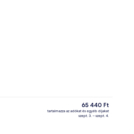
A szálláshely homlokzata
ideója
A
65 440 Ft
jelenlegi
tartalmazza az adókat és egyéb díjakat
ár
szept. 3. – szept. 4.
fürdő, törökfürdő/hammam és testkezelés, aromaterápia
Stúdió, erkély, kilátással a tengerre
65 440 Ft