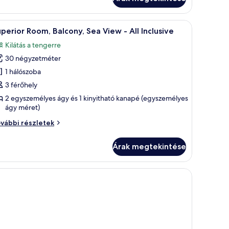
kély,
engerre
látással
zka
rior Room, Park View, Balcony - All Inclusive | Prémium ágynemű, memóriahabos ágy, íróasztal és vasaló/v
Superior Room, Balcony, Sea View - All Inclu
31
ngerre
perior Room, Balcony, Sea View - All Inclusive
övetkező
vábbi
Kilátás a tengerre
szletei
zoba
30 négyzetméter
sszes
épének
1 hálószoba
egtekintése:
3 férőhely
uperior
2 egyszemélyes ágy és 1 kinyitható kanapé (egyszemélyes
oom,
ágy méret)
alcony,
perior
vábbi részletek
ea
om,
lcony,
iew
Árak megtekintése
a
ew
l
clusive
l
clusive
vábbi
szletei