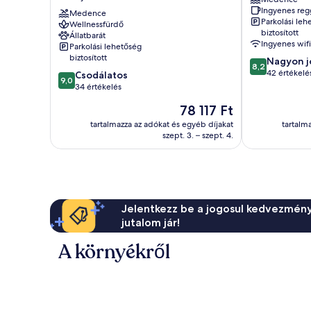
-
Hotel
Ingyenes reg
All
Medence
Sunny
Parkolási leh
Wellnessfürdő
Inclusive
Beach
biztosított
Állatbarát
–
Ingyenes wifi
Parkolási lehetőség
Adults
biztosított
8.2
Nagyon j
Only
8,2
ennyiből:
42 értékelé
9.0
Csodálatos
Sunny
9,0
10,
ennyiből:
34 értékelés
Beach
Nagyon
10,
Az
78 117 Ft
jó,
Csodálatos,
ár
42
34
tartalmazza az adókat és egyéb díjakat
tartalm
78 117 Ft
értékelés
szept. 3. – szept. 4.
értékelés
Jelentkezz be a jogosul kedvezmény
jutalom jár!
A környékről