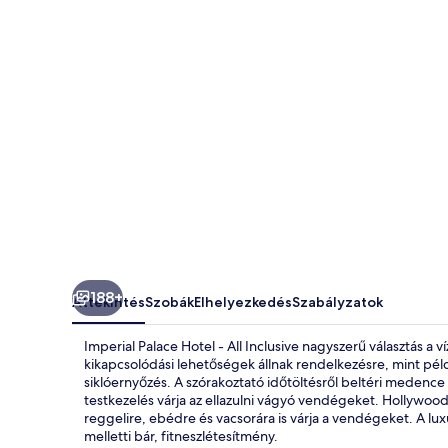
Inclusive
képgalériája
188+
Áttekintés
Szobák
Elhelyezkedés
Szabályzatok
Imperial Palace Hotel - All Inclusive nagyszerű választás a
kikapcsolódási lehetőségek állnak rendelkezésre, mint pél
siklóernyőzés. A szórakoztató időtöltésről beltéri medenc
testkezelés várja az ellazulni vágyó vendégeket. Hollywood 
reggelire, ebédre és vacsorára is várja a vendégeket. A lu
melletti bár, fitneszlétesítmény.