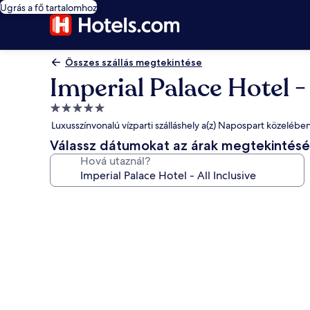
Ugrás a fő tartalomhoz
Összes szállás megtekintése
Imperial Palace Hotel - 
5.0
csillagos
Luxusszínvonalú vízparti szálláshely a(z) Napospart közelébe
szálláshely
Válassz dátumokat az árak megtekintés
Hová utaznál?
A(z)
Imperial
Palace
Hotel
-
All