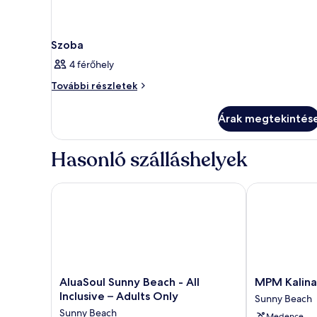
Szoba
4 férőhely
Szoba
További részletek
további
részletei
Árak megtekintés
Hasonló szálláshelyek
AluaSoul Sunny Beach - All Inclusive – Adults Only
MPM Kalina G
AluaSoul
MPM
AluaSoul Sunny Beach - All
MPM Kalina
Sunny
Kalina
Inclusive – Adults Only
Sunny Beach
Beach
Garden
Sunny Beach
Medence