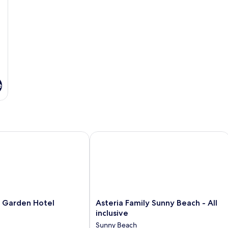
e
arden Hotel
Asteria Family Sunny Beach - All inclu
Asteria
 Garden Hotel
Asteria Family Sunny Beach - All
Family
inclusive
Sunny
Sunny Beach