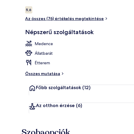
Értékelések
5,6
5,6 ennyiből: 10
Az összes (76) értékelés megtekintése
Kilátás a szo
Népszerű szolgáltatások
Medence
Állatbarát
Étterem
Összes mutatása
Főbb szolgáltatások
(12)
Az otthon érzése
(6)
Szobaopciók