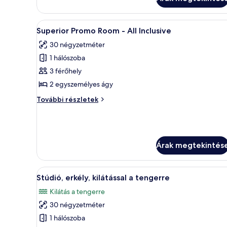
erkély,
parkra
kilátással
a
A
Superior Promo Room - All Inc
24
parkra
Superior Promo Room - All Inclusive
következő
további
30 négyzetméter
részletei
szoba
1 hálószoba
összes
képének
3 férőhely
megtekintése:
2 egyszemélyes ágy
Superior
Superior
További részletek
Promo
Promo
Room
Room
-
-
All
All
Inclusive
Árak megtekintés
Inclusive
további
részletei
A
Egy szállodai szoba, amelyben e
15
Stúdió, erkély, kilátással a tengerre
következő
Kilátás a tengerre
szoba
30 négyzetméter
összes
képének
1 hálószoba