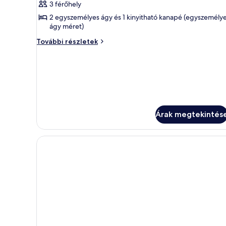
megtekintése:
3 férőhely
Stúdió,
2 egyszemélyes ágy és 1 kinyitható kanapé (egyszemély
erkély,
ágy méret)
kilátással
Stúdió,
További részletek
a
erkély,
kilátással
tengerre
a
tengerre
további
részletei
Árak megtekintés