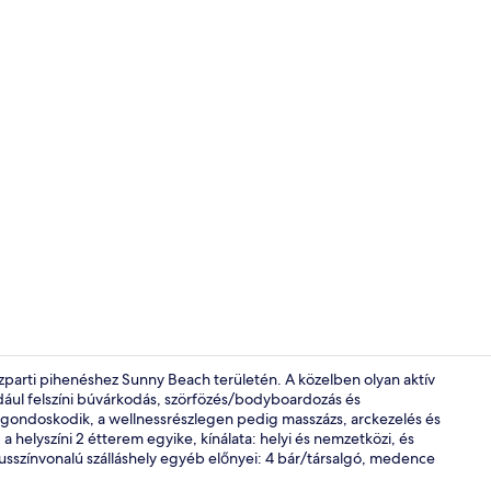
Szálláshely v
 vízparti pihenéshez Sunny Beach területén. A közelben olyan aktív
dául felszíni búvárkodás, szörfözés/bodyboardozás és
e gondoskodik, a wellnessrészlegen pedig masszázs, arckezelés és
Szauna, gőz
a helyszíni 2 étterem egyike, kínálata: helyi és nemzetközi, és
xusszínvonalú szálláshely egyéb előnyei: 4 bár/társalgó, medence