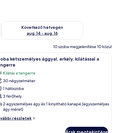
ellenőrzése: aug. 7 - aug. 9
A következő hétvégi rendelkezésre állás ellenőrzése: aug. 14 -
Következő hétvégén
aug. 14 - aug. 16
10 szoba megjelenítése 10 közül
vasaló/vasalódeszka
íróasztal és vasaló/vasalódeszka
Egy szállodai szoba, amelyben egy nagy ágy, eg
10
oba kétszemélyes ággyal, erkély, kilátással a
övetkező
engerre
zoba
Kilátás a tengerre
sszes
30 négyzetméter
épének
1 hálószoba
egtekintése:
zoba
3 férőhely
étszemélyes
2 egyszemélyes ágy és 1 kinyitható kanapé (egyszemélyes
ágy méret)
ggyal,
kély,
oba
vábbi részletek
látással
tszemélyes
gyal,
Árak megtekintése