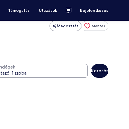
Támogatás
Utazások
Bejelentkezés
Megosztás
Mentés
ndégek
Keresés