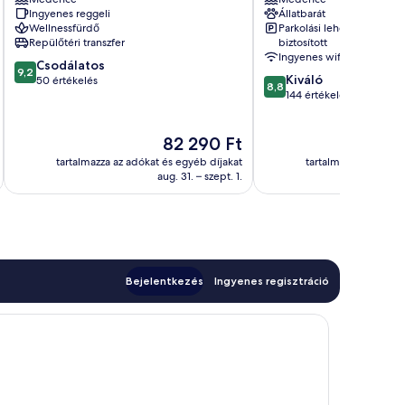
Ultra
Premium
Ingyenes reggeli
Állatbarát
All
Inn
Wellnessfürdő
Parkolási lehetőség
inclusive
Sunny
Repülőtéri transzfer
biztosított
Sunny
Beach
Ingyenes wifi
9.2
Csodálatos
Beach
9,2
8.8
Kiváló
ennyiből:
50 értékelés
8,8
ennyiből:
144 értékelés
10,
10,
Csodálatos,
Kiváló,
50
Az
82 290 Ft
144
értékelés
ár
értékelés
tartalmazza az adókat és egyéb díjakat
tartalmazza az adóka
82 290 Ft
aug. 31. – szept. 1.
Bejelentkezés
Ingyenes regisztráció