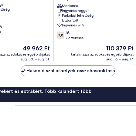
Beach
geli
-
Medence
etőség
Ingyenes reggeli
All
Parkolási lehetőség
inclusive
biztosított
Sunny
Ingyenes wifi
ó
Beach
s
7.8
Jó
7,8
ennyiből:
17 értékelés
10,
Az
Az
49 962 Ft
110 379 Ft
Jó,
ár
ár
17
azza az adókat és egyéb díjakat
tartalmazza az adókat és egyéb díjakat
49 962 Ft
110 379 Ft
aug. 30. – aug. 31.
aug. 16. – aug. 17.
értékelés
Hasonló szálláshelyek összehasonlítása
ekért és extrákért. Több kalandért több