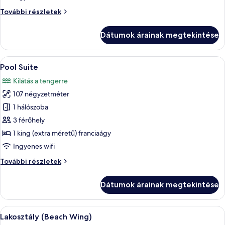
Bourgogne
Ocean
További részletek
Wing
Bourgogne
Dátumok árainak megtekintése
további
részletei
A
Egy szállodai szoba, amelyben egy nagy 
16
Pool Suite
következő
Kilátás a tengerre
szoba
107 négyzetméter
összes
képének
1 hálószoba
megtekintése:
3 férőhely
Pool
1 king (extra méretű) franciaágy
Suite
Ingyenes wifi
Pool
További részletek
Suite
további
Dátumok árainak megtekintése
részletei
A
Egy szállodai szoba, amelyben egy nagy 
10
Lakosztály (Beach Wing)
következő