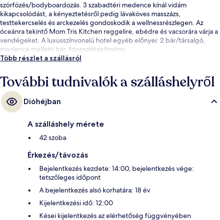
szörfözés/bodyboardozás. 3 szabadtéri medence kínál vidám
kikapcsolódást, a kényeztetésről pedig lávaköves masszázs,
testtekercselés és arckezelés gondoskodik a wellnessrészlegen. Az
óceánra tekintő Mom Tris Kitchen reggelire, ebédre és vacsorára várja a
vendégeket. A luxusszínvonalú hotel egyéb előnyei: 2 bár/társalgó,
medence melletti bár, fitneszlétesítmény.
Több részlet a szállásról
További tudnivalók a szálláshelyről
Dióhéjban
A szálláshely mérete
42 szoba
Érkezés/távozás
Bejelentkezés kezdete: 14:00, bejelentkezés vége:
tetszőleges időpont
A bejelentkezés alsó korhatára: 18 év
Kijelentkezési idő: 12:00
Kései kijelentkezés az elérhetőség függvényében