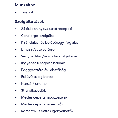
Munkához
Tárgyaló
Szolgáltatások
24 órában nyitva tartó recepció
Concierge-szolgálat
Kirándulás- és belépőjegy-foglalás
Limuzin/autó sofőrrel
Vegytisztítási/mosodai szolgáltatás
Ingyenes újságok a hallban
Poggyásztárolási lehetőség
Esküvői szolgáltatás
Hordár/londiner
Strandlepedők
Medenceparti napozóágyak
Medenceparti napernyők
Romantikus extrák igényelhetők