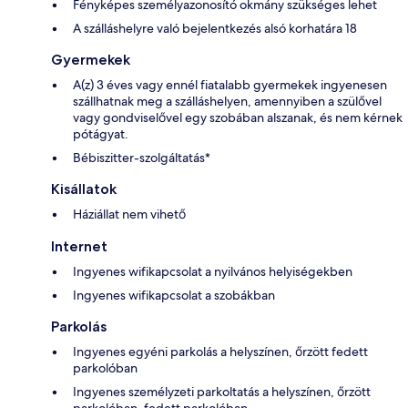
Fényképes személyazonosító okmány szükséges lehet
A szálláshelyre való bejelentkezés alsó korhatára 18
Gyermekek
A(z) 3 éves vagy ennél fiatalabb gyermekek ingyenesen
szállhatnak meg a szálláshelyen, amennyiben a szülővel
vagy gondviselővel egy szobában alszanak, és nem kérnek
pótágyat.
Bébiszitter-szolgáltatás*
Kisállatok
Háziállat nem vihető
Internet
Ingyenes wifikapcsolat a nyilvános helyiségekben
Ingyenes wifikapcsolat a szobákban
Parkolás
Ingyenes egyéni parkolás a helyszínen, őrzött fedett
parkolóban
Ingyenes személyzeti parkoltatás a helyszínen, őrzött
parkolóban, fedett parkolóban