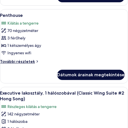
A
Egy modern szállodaszoba, amelyben egy
5
Penthouse
következő
Kilátás a tengerre
szoba
70 négyzetméter
összes
képének
3 férőhely
megtekintése:
1 kétszemélyes ágy
Penthouse
Ingyenes wifi
Penthouse
További részletek
további
részletei
Dátumok árainak megtekintése
A
Egy szállodai szoba, amelyben egy nagy 
13
Executive lakosztály, 1 hálószobával (Classic Wing Suite #2
következő
Hong Song)
szoba
Részleges kilátás a tengerre
összes
142 négyzetméter
képének
1 hálószoba
megtekintése: