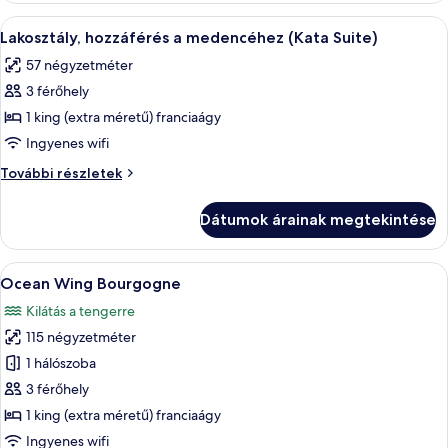
A
Egy szállodai szoba, amelyben egy nagy
16
Lakosztály, hozzáférés a medencéhez (Kata Suite)
következő
57 négyzetméter
szoba
3 férőhely
összes
képének
1 king (extra méretű) franciaágy
megtekintése:
Ingyenes wifi
Lakosztály,
Lakosztály,
További részletek
hozzáférés
hozzáférés
a
a
Dátumok árainak megtekintése
medencéhez
medencéhez
(Kata
(Kata
Suite)
A
Egy szállodai szoba, amelyben egy nagy
Suite)
14
további
Ocean Wing Bourgogne
következő
részletei
Kilátás a tengerre
szoba
115 négyzetméter
összes
képének
1 hálószoba
megtekintése:
3 férőhely
Ocean
1 king (extra méretű) franciaágy
Wing
Ingyenes wifi