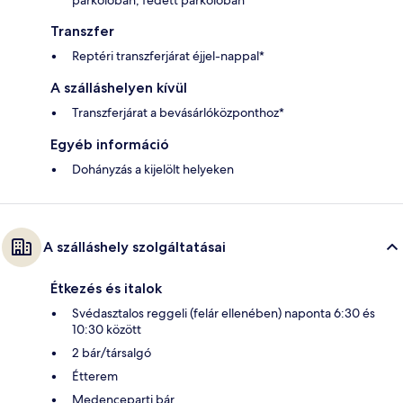
Transzfer
Reptéri transzferjárat éjjel-nappal*
A szálláshelyen kívül
Transzferjárat a bevásárlóközponthoz*
Egyéb információ
Dohányzás a kijelölt helyeken
A szálláshely szolgáltatásai
Étkezés és italok
Svédasztalos reggeli (felár ellenében) naponta 6:30 és
10:30 között
2 bár/társalgó
Étterem
Medenceparti bár