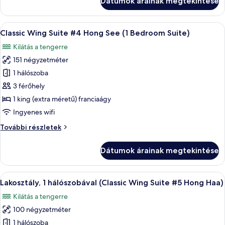
Dátumok árainak megtekintése
hálószobával
Suite
(Classic
#3
Wing
A
Egy tágas hálószoba, melyben egy nagy 
Hong
13
Suite
Classic Wing Suite #4 Hong See (1 Bedroom Suite)
következő
Sam)
#3
Kilátás a tengerre
Hong
szoba
Sam)
151 négyzetméter
összes
további
képének
1 hálószoba
részletei
megtekintése:
3 férőhely
Classic
1 king (extra méretű) franciaágy
Wing
Ingyenes wifi
Suite
Classic
További részletek
#4
Wing
Hong
Suite
Dátumok árainak megtekintése
See
#4
Hong
(1
See
A
Egy szállodai szoba, amelyben egy nagy
Bedroom
12
(1
Lakosztály, 1 hálószobával (Classic Wing Suite #5 Hong Haa)
következő
Suite)
Bedroom
Kilátás a tengerre
Suite)
szoba
további
100 négyzetméter
összes
részletei
képének
1 hálószoba