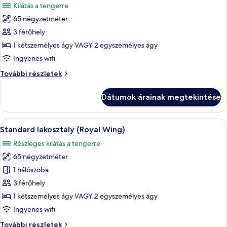
Kilátás a tengerre
szoba
65 négyzetméter
összes
képének
3 férőhely
megtekintése:
1 kétszemélyes ágy VAGY 2 egyszemélyes ágy
Lakosztály
Ingyenes wifi
(Beach
Lakosztály
További részletek
Wing)
(Beach
Wing)
Dátumok árainak megtekintése
további
részletei
A
Egy szállodai szoba, amelyben egy nagy
9
Standard lakosztály (Royal Wing)
következő
Részleges kilátás a tengerre
szoba
65 négyzetméter
összes
képének
1 hálószoba
megtekintése:
3 férőhely
Standard
1 kétszemélyes ágy VAGY 2 egyszemélyes ágy
lakosztály
Ingyenes wifi
(Royal
Standard
További részletek