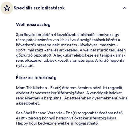
Speciális szolgáltatások
Wellnessrészleg
Spa Royale területén 4 kezelőszoba található, amelyek egy
része párok számára van kialakítva.A szolgáltatások között a
következők szerepelnek: masszázs - lávaköves, masszázs -
sport, masszázs - thai és arckezelés. A wellnessfürdő területén
gőzfürdő biztosított. A legkülönfélébb kezelési terápiák állnak
rendelkezésre, többek között aromaterápia. A fürdő naponta
nyitva tart.
Étkezési lehetőség
Mom Tris Kitchen - Ez a(z) étterem óceánra néző. Itt reggelit,
ebédet és vacsorát kerül felszolgálásra. A vendégek italokat
rendelhetnek a bárpultnál. Az étteremben gyermekmenü várja
a kisebbeket.
Sea Shell Bar and Veranda - Ez a(z) zongorabár óceánra néző,
és itt kizárólag könnyű harapnivalókat kerül felszolgálásra.
Happy hour kedvezményekkel is fogyasztható.