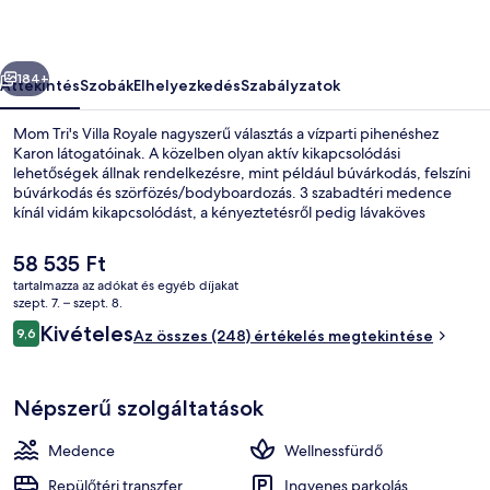
őző
Következő
184+
Áttekintés
Szobák
Elhelyezkedés
Szabályzatok
Mom Tri's Villa Royale nagyszerű választás a vízparti pihenéshez
Karon látogatóinak. A közelben olyan aktív kikapcsolódási
lehetőségek állnak rendelkezésre, mint például búvárkodás, felszíni
búvárkodás és szörfözés/bodyboardozás. 3 szabadtéri medence
kínál vidám kikapcsolódást, a kényeztetésről pedig lávaköves
masszázs, testtekercselés és arckezelés gondoskodik a
wellnessrészlegen. Az óceánra tekintő Mom Tris Kitchen reggelire,
A
58 535 Ft
ebédre és vacsorára várja a vendégeket. A luxusszínvonalú hotel
jelenlegi
tartalmazza az adókat és egyéb díjakat
egyéb előnyei: 2 bár/társalgó, medence melletti bár,
ár
szept. 7. – szept. 8.
fitneszlétesítmény.
3 szabadtéri medence, nyitva 8:00 és
58 535 Ft
Értékelések
Kivételes
9,6
Az összes (248) értékelés megtekintése
9,6 ennyiből: 10
Népszerű szolgáltatások
Medence
Wellnessfürdő
Repülőtéri transzfer
Ingyenes parkolás