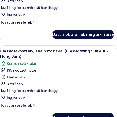
Executive
3 férőhely
lakosztály,
1 king (extra méretű) franciaágy
1
Ingyenes wifi
hálószobával
Executive
További részletek
(Classic
lakosztály,
Wing
1
Dátumok árainak megtekintése
hálószobával
Suite
(Classic
#2
Wing
A
Egy szállodai szoba, amelyben egy nagy
Hong
11
Suite
Classic lakosztály, 1 hálószobával (Classic Wing Suite #3
következő
Song)
#2
Hong Sam)
Hong
szoba
Kertre néző kilátás
Song)
összes
további
135 négyzetméter
képének
részletei
1 hálószoba
megtekintése:
Classic
3 férőhely
lakosztály,
1 king (extra méretű) franciaágy
1
Ingyenes wifi
hálószobával
Classic
További részletek
(Classic
lakosztály,
Wing
1