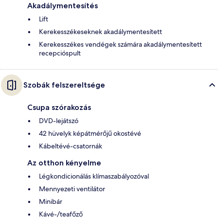
Akadálymentesítés
Lift
Kerekesszékeseknek akadálymentesített
Kerekesszékes vendégek számára akadálymentesített
recepcióspult
Szobák felszereltsége
Csupa szórakozás
DVD-lejátszó
42 hüvelyk képátmérőjű okostévé
Kábeltévé-csatornák
Az otthon kényelme
Légkondicionálás klímaszabályozóval
Mennyezeti ventilátor
Minibár
Kávé-/teafőző