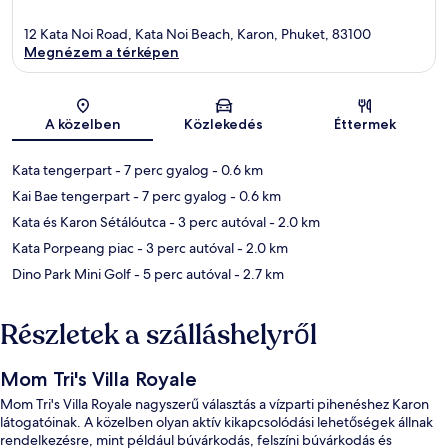
12 Kata Noi Road, Kata Noi Beach, Karon, Phuket, 83100
Megnézem a térképen
Térkép
A közelben
Közlekedés
Éttermek
Kata tengerpart
- 7 perc gyalog
- 0.6 km
Kai Bae tengerpart
- 7 perc gyalog
- 0.6 km
Kata és Karon Sétálóutca
- 3 perc autóval
- 2.0 km
Kata Porpeang piac
- 3 perc autóval
- 2.0 km
Dino Park Mini Golf
- 5 perc autóval
- 2.7 km
Részletek a szálláshelyről
Mom Tri's Villa Royale
Mom Tri's Villa Royale nagyszerű választás a vízparti pihenéshez Karon
látogatóinak. A közelben olyan aktív kikapcsolódási lehetőségek állnak
rendelkezésre, mint például búvárkodás, felszíni búvárkodás és