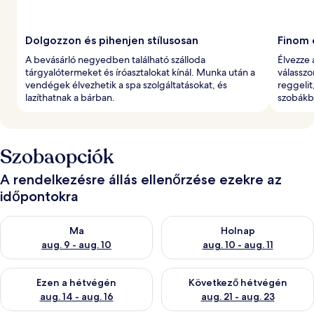
Dolgozzon és pihenjen stílusosan
Finom 
A bevásárló negyedben található szálloda
Élvezze 
tárgyalótermeket és íróasztalokat kínál. Munka után a
válasszo
vendégek élvezhetik a spa szolgáltatásokat, és
reggelit
lazíthatnak a bárban.
szobákb
Szobaopciók
A rendelkezésre állás ellenőrzése ezekre az
időpontokra
A ma esti rendelkezésre állás ellenőrzése: aug. 9 - aug. 10
A holnapi rendelkezésre állás e
Ma
Holnap
aug. 9 - aug. 10
aug. 10 - aug. 11
A mostani hétvégi rendelkezésre állás ellenőrzése: aug. 14 - au
A következő hétvégi rendelkezé
Ezen a hétvégén
Következő hétvégén
aug. 14 - aug. 16
aug. 21 - aug. 23