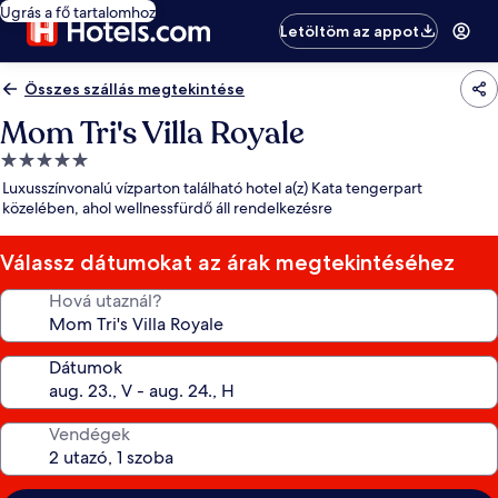
Ugrás a fő tartalomhoz
Letöltöm az appot
Összes szállás megtekintése
Mom Tri's Villa Royale
5.0
csillagos
Luxusszínvonalú vízparton található hotel a(z) Kata tengerpart
szálláshely
közelében, ahol wellnessfürdő áll rendelkezésre
Válassz dátumokat az árak megtekintéséhez
Hová utaznál?
Dátumok
Vendégek