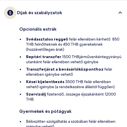
Díjak és szabályzatok
Opcionális extrák
Svédasztalos reggeli
felár ellenében kérhető: 850
THB felnőtteknek és 450 THB gyerekeknek
(hozzávetőleges árak)
Reptéri transzfer
1500 THBjárművenkéntegyirányú
utanként felár ellenében vehető igénybe
Transzferjárat a bevásárlóközponthoz
felár
ellenében igénybe vehető
Kései kijelentkezés
3500 THB felár ellenében
vehető igénybe (a rendelkezésre állástól függően)
Szervizdíj
fizetendő, összege éjszakánként 12000
THB
Gyermekek és pótágyak
Bébiszitter-szolgáltatás a szobában felár ellenében
igénybe vehető