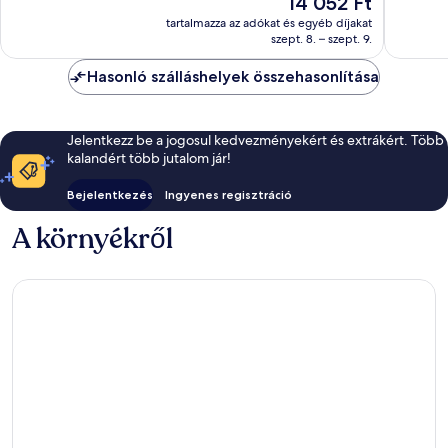
14 052 Ft
Kiváló,
Csodálat
ár
406
1 003
tartalmazza az adókat és egyéb díjakat
14 052 Ft
szept. 8. – szept. 9.
értékelés
értékelé
Hasonló szálláshelyek összehasonlítása
Jelentkezz be a jogosul kedvezményekért és extrákért. Több
kalandért több jutalom jár!
Bejelentkezés
Ingyenes regisztráció
A környékről