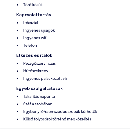
Törölközők
Kapcsolattartás
Íróasztal
Ingyenes újságok
Ingyenes wifi
Telefon
Étkezés és italok
Pezsgőszervírozás
Hűtőszekrény
Ingyenes palackozott víz
Egyéb szolgáltatások
Takarítás naponta
Széf a szobában
Egybenyíló/szomszédos szobák kérhetők
Külső folyosóról történő megközelítés