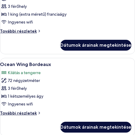
megtekintése:
3 férőhely
Lakosztály,
1 king (extra méretű) franciaágy
1
Ingyenes wifi
hálószobával
Lakosztály,
További részletek
(Classic
1
Wing
hálószobával
Dátumok árainak megtekintése
Suite
(Classic
Wing
#5
Suite
A
Egy szállodai szoba, amelyben egy nagy 
Hong
11
#5
Ocean Wing Bordeaux
következő
Haa)
Hong
Kilátás a tengerre
Haa)
szoba
további
72 négyzetméter
összes
részletei
képének
3 férőhely
megtekintése:
1 kétszemélyes ágy
Ocean
Ingyenes wifi
Wing
Ocean
További részletek
Bordeaux
Wing
Bordeaux
Dátumok árainak megtekintése
további
részletei