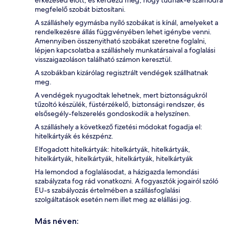
megfelelő szobát biztosítani.
A szálláshely egymásba nyíló szobákat is kínál, amelyeket a
rendelkezésre állás függvényében lehet igénybe venni.
Amennyiben összenyitható szobákat szeretne foglalni,
lépjen kapcsolatba a szálláshely munkatársaival a foglalási
visszaigazoláson található számon keresztül.
A szobákban kizárólag regisztrált vendégek szállhatnak
meg.
A vendégek nyugodtak lehetnek, mert biztonságukról
tűzoltó készülék, füstérzékelő, biztonsági rendszer, és
elsősegély-felszerelés gondoskodik a helyszínen.
A szálláshely a következő fizetési módokat fogadja el:
hitelkártyák és készpénz.
Elfogadott hitelkártyák: hitelkártyák, hitelkártyák,
hitelkártyák, hitelkártyák, hitelkártyák, hitelkártyák
Ha lemondod a foglalásodat, a házigazda lemondási
szabályzata fog rád vonatkozni. A fogyasztók jogairól szóló
EU-s szabályozás értelmében a szállásfoglalási
szolgáltatások esetén nem illet meg az elállási jog.
Más néven: