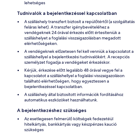
lehetséges
Tudnivalók a bejelentkezéssel kapcsolatban
A szálláshely transzfert biztosít a repülőtértől (a szolgáltatás
feláras lehet). A transzfer igénybevételéhez a
vendégeknek 24 órával érkezés előtt értesíteniük a
szálláshelyet a foglalási visszaigazolásban megadott
elérhetőségeken.
A vendégeknek előzetesen fel kell venniük a kapcsolatot a
szálláshellyel a bejelentkezési tudnivalókért. A recepciós
személyzet fogadja a vendégeket érkezéskor.
Kérjük, érkezése előtt legalább 48 órával vegye fel a
kapcsolatot a szálláshellyel a foglalási visszaigazoláson
található elérhetőségen, hogy egyeztessen a
bejelentkezéssel kapcsolatban.
A szálláshely által biztosított információk fordításához
automatikus eszközöket használhatunk.
A bejelentkezéshez szükséges
Az esetlegesen felmerülő költségek fedezetéül
hitelkártyás, bankkártyás vagy készpénzes kaució
szükséges