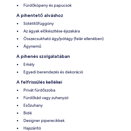
Fürdőköpeny és papucsok
A pihentető alváshoz
Sötétítőfüggöny
Az ágyak előkészítése éjszakára
Összecsukható ágy/pótágy (felár ellenében)
Ágynemű
A pihenés szolgálatában
Erkély
Egyedi berendezés és dekoráció
A felfrissülés kellékei
Privát fürdőszoba
Fürdőkád vagy zuhanyzó
Esőzuhany
Bidé
Designer piperecikkek
Hajszárító