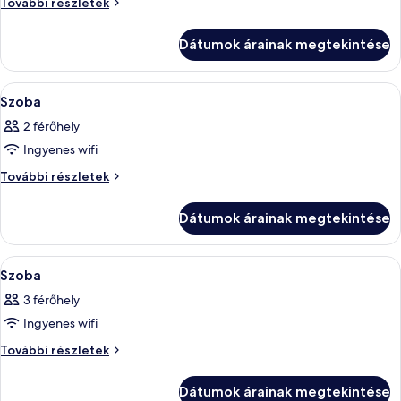
Ocean
További részletek
Suite
Wing
(Adult
Suite
Dátumok árainak megtekintése
(Adult
Only)
Only)
további
A
Egy szállodai szoba, amelyben egy nagy 
4
részletei
Szoba
következő
2 férőhely
szoba
Ingyenes wifi
összes
képének
Szoba
További részletek
további
megtekintése:
részletei
Szoba
Dátumok árainak megtekintése
A
Egy szállodai szoba, amelyben egy nagy
3
Szoba
következő
3 férőhely
szoba
Ingyenes wifi
összes
képének
Szoba
További részletek
további
megtekintése:
részletei
Szoba
Dátumok árainak megtekintése