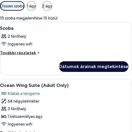
Szobákhoz
Összes szoba
1 ágy
2 ágy
rendelkezésre
álló
15 szoba megjelenítése 15 közül
szűrők
A
Egy szállodai szoba, melyben fa borít
5
Szoba
következő
2 férőhely
szoba
Ingyenes wifi
összes
képének
Szoba
További részletek
további
megtekintése:
részletei
Szoba
Dátumok árainak megtekintése
A
Egy tágas szállodai szoba, amelyben eg
12
Ocean Wing Suite (Adult Only)
következő
Kilátás a tengerre
szoba
64 négyzetméter
összes
képének
3 férőhely
megtekintése:
1 kétszemélyes ágy
Ocean
Ingyenes wifi
Wing