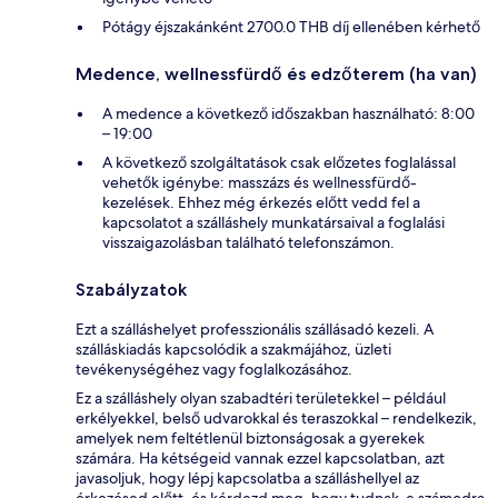
Pótágy éjszakánként 2700.0 THB díj ellenében kérhető
Medence, wellnessfürdő és edzőterem (ha van)
A medence a következő időszakban használható: 8:00
– 19:00
A következő szolgáltatások csak előzetes foglalással
vehetők igénybe: masszázs és wellnessfürdő-
kezelések. Ehhez még érkezés előtt vedd fel a
kapcsolatot a szálláshely munkatársaival a foglalási
visszaigazolásban található telefonszámon.
Szabályzatok
Ezt a szálláshelyet professzionális szállásadó kezeli. A
szálláskiadás kapcsolódik a szakmájához, üzleti
tevékenységéhez vagy foglalkozásához.
Ez a szálláshely olyan szabadtéri területekkel – például
erkélyekkel, belső udvarokkal és teraszokkal – rendelkezik,
amelyek nem feltétlenül biztonságosak a gyerekek
számára. Ha kétségeid vannak ezzel kapcsolatban, azt
javasoljuk, hogy lépj kapcsolatba a szálláshellyel az
érkezésed előtt, és kérdezd meg, hogy tudnak-e számodra