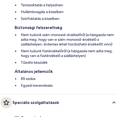
Teniszoktatás a helyszínen
Hullámlovaglás a közelben
Szörfoktatás a közelben
Biztonsági felszereltség
Nem tudunk szén-monoxid-érzékelőről (a házigazda nem
adta meg, hogy van-e szén-monoxid-érzékelő a
szálláshelyen; érdemes lehet hordozható érzékelőt vinni)
Nem tudunk füstérzékelőről (a házigazda nem adta meg,
hogy van-e füstérzékelő a szálláshelyen)
Tűzoltó készülék
Általános jellemzők
85 szoba
Egyedi berendezés
Speciális szolgáltatások