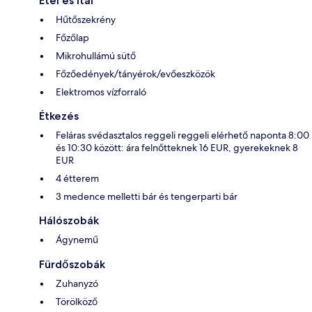
Étel és ital
Hűtőszekrény
Főzőlap
Mikrohullámú sütő
Főzőedények/tányérok/evőeszközök
Elektromos vízforraló
Étkezés
Feláras svédasztalos reggeli reggeli elérhető naponta 8:00
és 10:30 között: ára felnőtteknek 16 EUR, gyerekeknek 8
EUR
4 étterem
3 medence melletti bár és tengerparti bár
Hálószobák
Ágynemű
Fürdőszobák
Zuhanyzó
Törölköző