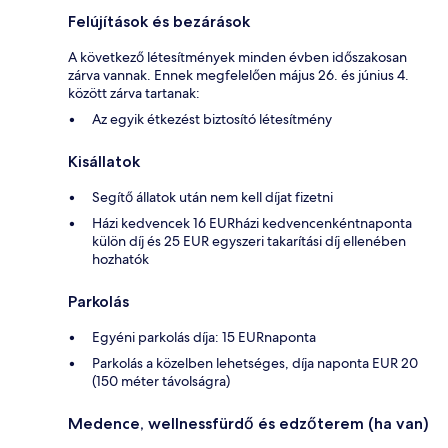
Felújítások és bezárások
A következő létesítmények minden évben időszakosan
zárva vannak. Ennek megfelelően május 26. és június 4.
között zárva tartanak:
Az egyik étkezést biztosító létesítmény
Kisállatok
Segítő állatok után nem kell díjat fizetni
Házi kedvencek 16 EURházi kedvencenkéntnaponta
külön díj és 25 EUR egyszeri takarítási díj ellenében
hozhatók
Parkolás
Egyéni parkolás díja: 15 EURnaponta
Parkolás a közelben lehetséges, díja naponta EUR 20
(150 méter távolságra)
Medence, wellnessfürdő és edzőterem (ha van)