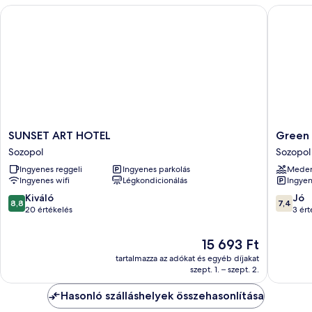
SUNSET ART HOTEL
Green Li
SUNSET
Green
SUNSET ART HOTEL
Green 
ART
Life
Sozopol
Sozopol
HOTEL
Antares
Ingyenes reggeli
Ingyenes parkolás
Mede
Sozopol
Sozopol
Ingyenes wifi
Légkondicionálás
Ingyen
Sozopol
8.8
7.4
Kiváló
Jó
8,8
7,4
ennyiből:
ennyiből
20 értékelés
3 ért
10,
10,
Kiváló,
Jó,
Az
15 693 Ft
20
3
ár
tartalmazza az adókat és egyéb díjakat
értékelés
értékelé
15 693 Ft
szept. 1. – szept. 2.
Hasonló szálláshelyek összehasonlítása