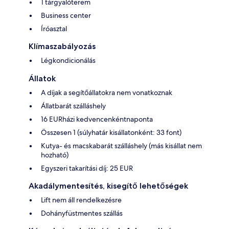
1 tárgyalóterem
Business center
Íróasztal
Klímaszabályozás
Légkondicionálás
Állatok
A díjak a segítőállatokra nem vonatkoznak
Állatbarát szálláshely
16 EURházi kedvencenkéntnaponta
Összesen 1 (súlyhatár kisállatonként: 33 font)
Kutya- és macskabarát szálláshely (más kisállat nem
hozható)
Egyszeri takarítási díj: 25 EUR
Akadálymentesítés, kisegítő lehetőségek
Lift nem áll rendelkezésre
Dohányfüstmentes szállás