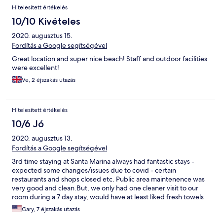
Hitelesített értékelés
10/10 Kivételes
2020. augusztus 15.
Fordítás a Google segítségével
Great location and super nice beach! Staff and outdoor facilities
were excellent!
Ve, 2 éjszakás utazás
Hitelesített értékelés
10/6 Jó
2020. augusztus 13.
Fordítás a Google segítségével
3rd time staying at Santa Marina always had fantastic stays -
expected some changes/issues due to covid - certain
restaurants and shops closed etc. Public area maintenence was
very good and clean.But, we only had one cleaner visit to our
room during a 7 day stay, would have at least liked fresh towels
more often, ran out of toilet paper etc - cleaner left one roll -
Gary, 7 éjszakás utazás
trash piled up. TV didn't work, asked at front desk twice, was