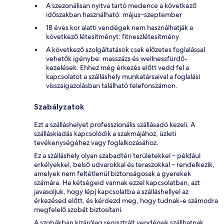
A szezonálisan nyitva tartó medence a következő
időszakban használható: május–szeptember
18 éves kor alatti vendégek nem használhatják a
következő létesítményt: fitneszlétesítmény
A következő szolgáltatások csak előzetes foglalással
vehetők igénybe: masszázs és wellnessfürdő-
kezelések. Ehhez még érkezés előtt vedd fel a
kapcsolatot a szálláshely munkatársaival a foglalási
visszaigazolásban található telefonszámon.
Szabályzatok
Ezt a szálláshelyet professzionális szállásadó kezeli. A
szálláskiadás kapcsolódik a szakmájához, üzleti
tevékenységéhez vagy foglalkozásához.
Ez a szálláshely olyan szabadtéri területekkel – például
erkélyekkel, belső udvarokkal és teraszokkal – rendelkezik,
amelyek nem feltétlenül biztonságosak a gyerekek
számára. Ha kétségeid vannak ezzel kapcsolatban, azt
javasoljuk, hogy lépj kapcsolatba a szálláshellyel az
érkezésed előtt, és kérdezd meg, hogy tudnak-e számodra
megfelelő szobát biztosítani.
A szobákban kizárólag regisztrált vendégek szállhatnak