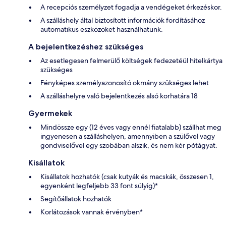
A recepciós személyzet fogadja a vendégeket érkezéskor.
A szálláshely által biztosított információk fordításához
automatikus eszközöket használhatunk.
A bejelentkezéshez szükséges
Az esetlegesen felmerülő költségek fedezetéül hitelkártya
szükséges
Fényképes személyazonosító okmány szükséges lehet
A szálláshelyre való bejelentkezés alsó korhatára 18
Gyermekek
Mindössze egy (12 éves vagy ennél fiatalabb) szállhat meg
ingyenesen a szálláshelyen, amennyiben a szülővel vagy
gondviselővel egy szobában alszik, és nem kér pótágyat.
Kisállatok
Kisállatok hozhatók (csak kutyák és macskák, összesen 1,
egyenként legfeljebb 33 font súlyig)*
Segítőállatok hozhatók
Korlátozások vannak érvényben*