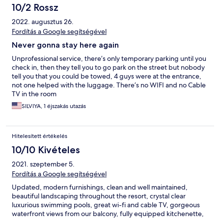
10/2 Rossz
2022. augusztus 26.
Fordítás a Google segítségével
Never gonna stay here again
Unprofessional service, there’s only temporary parking until you
check in, then they tell you to go park on the street but nobody
tell you that you could be towed, 4 guys were at the entrance,
not one helped with the luggage. There’s no WIFI and no Cable
TV in the room
SILVIYA, 1 éjszakás utazás
Hitelesített értékelés
10/10 Kivételes
2021. szeptember 5.
Fordítás a Google segítségével
Updated, modern furnishings, clean and well maintained,
beautiful landscaping throughout the resort, crystal clear
luxurious swimming pools, great wi-fi and cable TV, gorgeous
waterfront views from our balcony, fully equipped kitchenette,