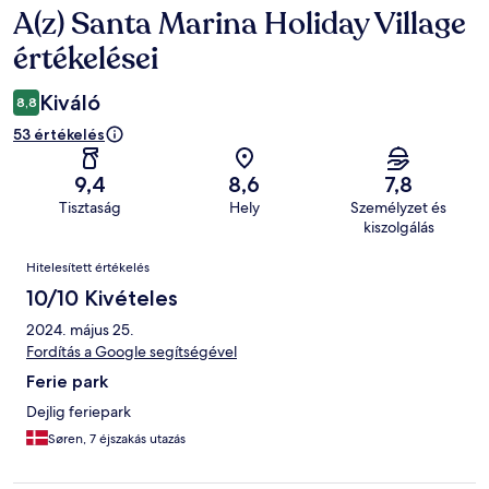
A(z) Santa Marina Holiday Village
Értékelések
értékelései
Kiváló
8,8
53 értékelés
9,4
8,6
7,8
Tisztaság
Hely
Személyzet és
kiszolgálás
Értékelések
Hitelesített értékelés
10/10 Kivételes
2024. május 25.
Fordítás a Google segítségével
Ferie park
Dejlig feriepark
Søren, 7 éjszakás utazás