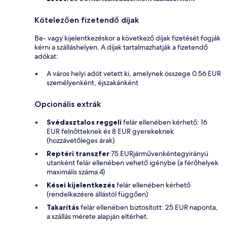
Kötelezően fizetendő díjak
Be- vagy kijelentkezéskor a következő díjak fizetését fogják
kérni a szálláshelyen. A díjak tartalmazhatják a fizetendő
adókat:
A város helyi adót vetett ki, amelynek összege 0.56 EUR
személyenként, éjszakánként
Opcionális extrák
Svédasztalos reggeli
felár ellenében kérhető: 16
EUR felnőtteknek és 8 EUR gyerekeknek
(hozzávetőleges árak)
Reptéri transzfer
75 EURjárművenkéntegyirányú
utanként felár ellenében vehető igénybe (a férőhelyek
maximális száma 4)
Kései kijelentkezés
felár ellenében kérhető
(rendelkezésre állástól függően)
Takarítás
felár ellenében biztosított: 25 EUR naponta,
a szállás mérete alapján eltérhet.