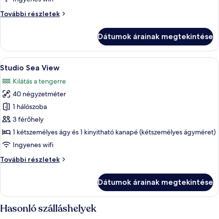
hálószobával,
Családi
További részletek
erkély
apartman,
2
Dátumok árainak megtekintése
hálószobával,
erkély
további
A
Egy modern szállodai szoba, amelyben 
8
részletei
Studio Sea View
következő
Kilátás a tengerre
szoba
40 négyzetméter
összes
képének
1 hálószoba
megtekintése:
3 férőhely
Studio
1 kétszemélyes ágy és 1 kinyitható kanapé (kétszemélyes ágyméret)
Sea
Ingyenes wifi
View
Studio
További részletek
Sea
View
Dátumok árainak megtekintése
további
részletei
Hasonló szálláshelyek