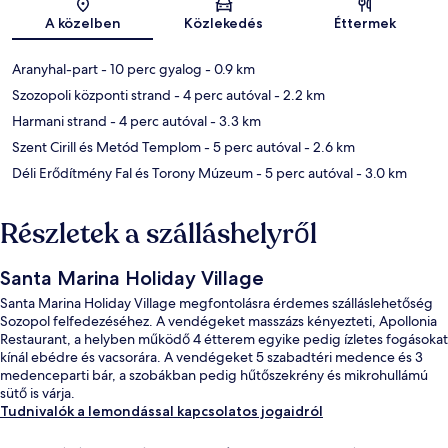
Térkép
A közelben
Közlekedés
Éttermek
Aranyhal-part
- 10 perc gyalog
- 0.9 km
Szozopoli központi strand
- 4 perc autóval
- 2.2 km
Harmani strand
- 4 perc autóval
- 3.3 km
Szent Cirill és Metód Templom
- 5 perc autóval
- 2.6 km
Déli Erődítmény Fal és Torony Múzeum
- 5 perc autóval
- 3.0 km
Részletek a szálláshelyről
Santa Marina Holiday Village
Santa Marina Holiday Village megfontolásra érdemes szálláslehetőség
Sozopol felfedezéséhez. A vendégeket masszázs kényezteti, Apollonia
Restaurant, a helyben működő 4 étterem egyike pedig ízletes fogásokat
kínál ebédre és vacsorára. A vendégeket 5 szabadtéri medence és 3
medenceparti bár, a szobákban pedig hűtőszekrény és mikrohullámú
sütő is várja.
Tudnivalók a lemondással kapcsolatos jogaidról