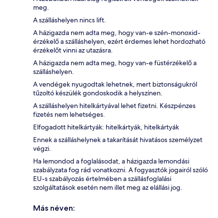
meg.
A szálláshelyen nincs lift.
A házigazda nem adta meg, hogy van-e szén-monoxid-
érzékelő a szálláshelyen, ezért érdemes lehet hordozható
érzékelőt vinni az utazásra.
A házigazda nem adta meg, hogy van-e füstérzékelő a
szálláshelyen.
A vendégek nyugodtak lehetnek, mert biztonságukról
tűzoltó készülék gondoskodik a helyszínen.
A szálláshelyen hitelkártyával lehet fizetni. Készpénzes
fizetés nem lehetséges.
Elfogadott hitelkártyák: hitelkártyák, hitelkártyák
Ennek a szálláshelynek a takarítását hivatásos személyzet
végzi.
Ha lemondod a foglalásodat, a házigazda lemondási
szabályzata fog rád vonatkozni. A fogyasztók jogairól szóló
EU-s szabályozás értelmében a szállásfoglalási
szolgáltatások esetén nem illet meg az elállási jog.
Más néven: