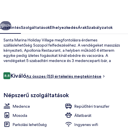
képgalériája
őző
Következő
117+
Áttekintés
Szolgáltatások
Elhelyezkedés
Árak
Szabályzatok
Santa Marina Holiday Village megfontolásra érdemes
szálláslehetőség Sozopol felfedezéséhez. A vendégeket masszázs
kényezteti, Apollonia Restaurant, a helyben működő 4 étterem
egyike pedig ízletes fogásokat kínál ebédre és vacsorára. A
vendégeket 5 szabadtéri medence és 3 medenceparti bár, a
szobákban pedig hűtőszekrény és mikrohullámú sütő is várja.
Értékelések
Kiváló
8,8
Az összes (53) értékelés megtekintése
8,8 ennyiből: 10
4 étterem, ahol ebéd és vacsora fogy
Népszerű szolgáltatások
Medence
Repülőtéri transzfer
Mosoda
Állatbarát
Parkolási lehetőség
Ingyenes wifi