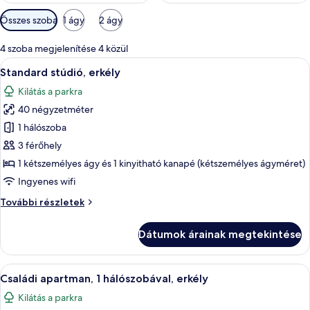
Szobákhoz
Összes szoba
1 ágy
2 ágy
rendelkezésre
álló
4 szoba megjelenítése 4 közül
szűrők
A
Egy szállodai szoba, amelyben találhat
6
Standard stúdió, erkély
következő
Kilátás a parkra
szoba
40 négyzetméter
összes
képének
1 hálószoba
megtekintése:
3 férőhely
Standard
1 kétszemélyes ágy és 1 kinyitható kanapé (kétszemélyes ágyméret)
stúdió,
Ingyenes wifi
erkély
Standard
További részletek
stúdió,
erkély
Dátumok árainak megtekintése
további
részletei
A
Egy modern nappali, melynek berendezé
8
Családi apartman, 1 hálószobával, erkély
következő
Kilátás a parkra
szoba