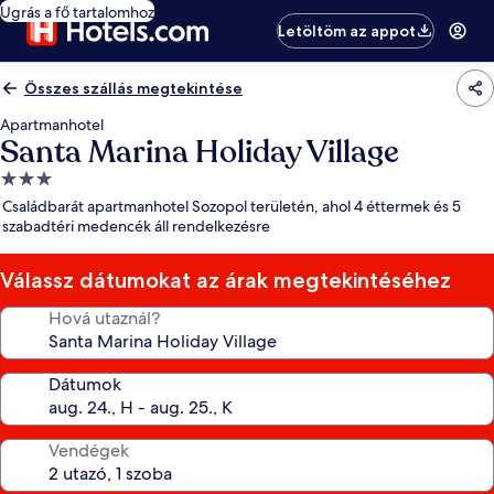
Ugrás a fő tartalomhoz
Letöltöm az appot
Összes szállás megtekintése
Apartmanhotel
Santa Marina Holiday Village
3.0
csillagos
Családbarát apartmanhotel Sozopol területén, ahol 4 éttermek és 5
szálláshely
szabadtéri medencék áll rendelkezésre
Válassz dátumokat az árak megtekintéséhez
Hová utaznál?
Dátumok
Vendégek