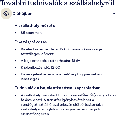
További tudnivalók a szálláshelyről
Dióhéjban
A szálláshely mérete
85 apartman
Érkezés/távozás
Bejelentkezés kezdete: 15:00, bejelentkezés vége:
tetszőleges időpont
A bejelentkezés alsó korhatára: 18 év
Kijelentkezési idő: 12:00
Kései kijelentkezés az elérhetőség függvényében
lehetséges
Tudnivalók a bejelentkezéssel kapcsolatban
A szálláshely transzfert biztosít a repülőtértől (a szolgáltatás
feláras lehet). A transzfer igénybevételéhez a
vendégeknek 48 órával érkezés előtt értesíteniük a
szálláshelyet a foglalási visszaigazolásban megadott
elérhetőségeken.