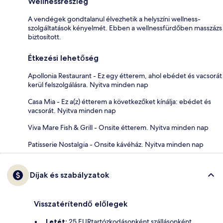
Wellnessrészleg
A vendégek gondtalanul élvezhetik a helyszíni wellness-
szolgáltatások kényelmét. Ebben a wellnessfürdőben masszázs
biztosított.
Étkezési lehetőség
Apollonia Restaurant - Ez egy étterem, ahol ebédet és vacsorát
kerül felszolgálásra. Nyitva minden nap
Casa Mia - Ez a(z) étterem a következőket kínálja: ebédet és
vacsorát. Nyitva minden nap
Viva Mare Fish & Grill - Onsite étterem. Nyitva minden nap
Patisserie Nostalgia - Onsite kávéház. Nyitva minden nap
Díjak és szabályzatok
Visszatérítendő előlegek
Letét:
25 EURtartózkodásonként szállásonként