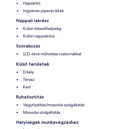
Hajszárító
Ingyenes piperecikkek
Nappali lakrész
Külön étkezőhelyiség
Külön nappalirész
Szórakozás
LCD-tévé műholdas csatornákkal
Külső területek
Erkély
Terasz
Kert
Ruhatisztítás
Vegytisztítási/mosodai szolgáltatás
Mosodai szolgáltatás
Helyiségek munkavégzéshez