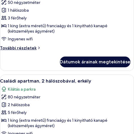
50 négyzetméter
összes
képének
1 hálószoba
megtekintése:
3 férőhely
Családi
1 king (extra méretű) franciaágy és 1 kinyitható kanapé
apartman,
(kétszemélyes ágyméret)
1
Ingyenes wifi
hálószobával,
Családi
További részletek
erkély
apartman,
1
Dátumok árainak megtekintése
hálószobával,
erkély
további
A
Egy modern nappali, amelyben van egy 
11
részletei
Családi apartman, 2 hálószobával, erkély
következő
Kilátás a parkra
szoba
80 négyzetméter
összes
képének
2 hálószoba
megtekintése:
5 férőhely
Családi
1 king (extra méretű) franciaágy és 1 kinyitható kanapé
apartman,
(kétszemélyes ágyméret)
2
Ingyenes wifi