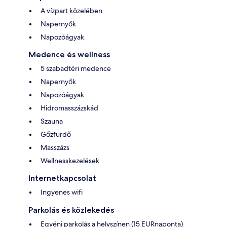
A vízpart közelében
Napernyők
Napozóágyak
Medence és wellness
5 szabadtéri medence
Napernyők
Napozóágyak
Hidromasszázskád
Szauna
Gőzfürdő
Masszázs
Wellnesskezelések
Internetkapcsolat
Ingyenes wifi
Parkolás és közlekedés
Egyéni parkolás a helyszínen (15 EURnaponta)