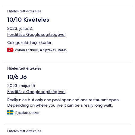
told a technician would come, no one ever did...gave up asking.
Our room/building was next to the outside/public gym and late
Hitelesített értékelés
at night groups of teens (8-10) would hang out here and
generally be very noisy ( screaming and laughing etc) I
10/10 Kivételes
understand teens need a place to hang out but it made relaxing
2023. július 2.
on our balcony impossible. Weather was great, downstairs
beach area wonderful - but these are not Santa Marina Holiday
Fordítás a Google segítségével
Village factors - we will have to seriously think about whether we
Çok güzeldi teşekkürler.
return later this year or whether we look at a different resort
instead.
Feyhan Fethiye, 4 éjszakás utazás
Hitelesített értékelés
10/6 Jó
2023. május 15.
Fordítás a Google segítségével
Really nice but only one pool open and one restaurant open.
Depending on where you live it can be a really long walk.
1 éjszakás utazás
Hitelesített értékelés