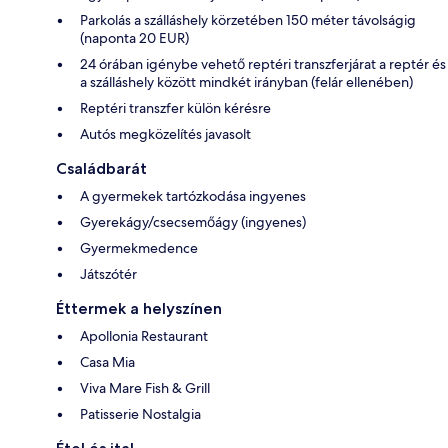
Parkolás a szálláshely körzetében 150 méter távolságig
(naponta 20 EUR)
24 órában igénybe vehető reptéri transzferjárat a reptér és
a szálláshely között mindkét irányban (felár ellenében)
Reptéri transzfer külön kérésre
Autós megközelítés javasolt
Családbarát
A gyermekek tartózkodása ingyenes
Gyerekágy/csecsemőágy (ingyenes)
Gyermekmedence
Játszótér
Éttermek a helyszínen
Apollonia Restaurant
Casa Mia
Viva Mare Fish & Grill
Patisserie Nostalgia