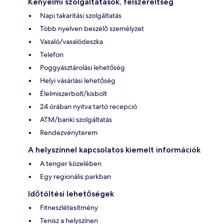
Kényelmi szolgáltatások, felszereltség
Napi takarítási szolgáltatás
Több nyelven beszélő személyzet
Vasaló/vasalódeszka
Telefon
Poggyásztárolási lehetőség
Helyi vásárlási lehetőség
Élelmiszerbolt/kisbolt
24 órában nyitva tartó recepció
ATM/banki szolgáltatás
Rendezvényterem
A helyszínnel kapcsolatos kiemelt információk
A tenger közelében
Egy regionális parkban
Időtöltési lehetőségek
Fitneszlétesítmény
Tenisz a helyszínen