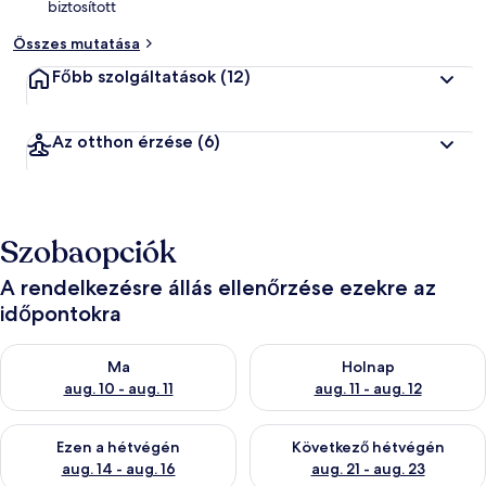
biztosított
Összes mutatása
Főbb szolgáltatások
(12)
Az otthon érzése
(6)
Szobaopciók
A rendelkezésre állás ellenőrzése ezekre az
időpontokra
A ma esti rendelkezésre állás ellenőrzése: aug. 10 - aug. 11
A holnapi rendelkezésre állás e
Ma
Holnap
aug. 10 - aug. 11
aug. 11 - aug. 12
A mostani hétvégi rendelkezésre állás ellenőrzése: aug. 14 - au
A következő hétvégi rendelkezé
Ezen a hétvégén
Következő hétvégén
aug. 14 - aug. 16
aug. 21 - aug. 23