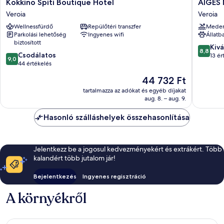
Kokkino
AIGES
Kokkino Spiti Boutique Hotel
AIGES
Spiti
MELAT
Veroia
Veroia
Boutique
Veroia
Wellnessfürdő
Repülőtéri transzfer
Mede
Hotel
Parkolási lehetőség
Ingyenes wifi
Állatb
Veroia
biztosított
8.8
Kivá
8,8
9.0
Csodálatos
ennyiből
13 ér
9,0
ennyiből:
44 értékelés
10,
10,
Kiváló,
Az
44 732 Ft
Csodálatos,
13
ár
44
tartalmazza az adókat és egyéb díjakat
értékelé
44 732 Ft
aug. 8. – aug. 9.
értékelés
Hasonló szálláshelyek összehasonlítása
Jelentkezz be a jogosul kedvezményekért és extrákért. Több
kalandért több jutalom jár!
Bejelentkezés
Ingyenes regisztráció
A környékről