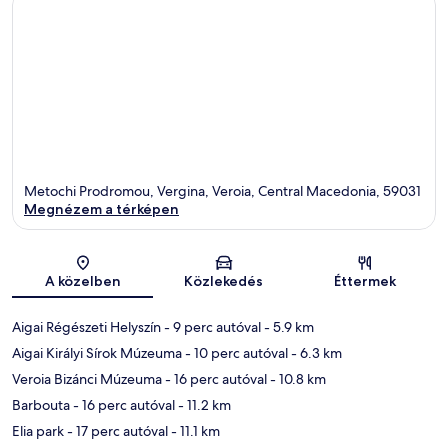
Metochi Prodromou, Vergina, Veroia, Central Macedonia, 59031
Megnézem a térképen
Térkép
A közelben
Közlekedés
Éttermek
Aigai Régészeti Helyszín
- 9 perc autóval
- 5.9 km
Aigai Királyi Sírok Múzeuma
- 10 perc autóval
- 6.3 km
Veroia Bizánci Múzeuma
- 16 perc autóval
- 10.8 km
Barbouta
- 16 perc autóval
- 11.2 km
Elia park
- 17 perc autóval
- 11.1 km