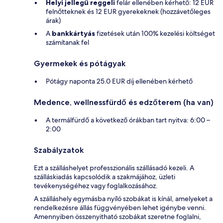
Helyi jellegű reggeli
felár ellenében kérhető: 12 EUR
felnőtteknek és 12 EUR gyerekeknek (hozzávetőleges
árak)
A
bankkártyás
fizetések után 100% kezelési költséget
számítanak fel
Gyermekek és pótágyak
Pótágy naponta 25.0 EUR díj ellenében kérhető
Medence, wellnessfürdő és edzőterem (ha van)
A termálfürdő a következő órákban tart nyitva: 6:00 –
2:00
Szabályzatok
Ezt a szálláshelyet professzionális szállásadó kezeli. A
szálláskiadás kapcsolódik a szakmájához, üzleti
tevékenységéhez vagy foglalkozásához.
A szálláshely egymásba nyíló szobákat is kínál, amelyeket a
rendelkezésre állás függvényében lehet igénybe venni.
Amennyiben összenyitható szobákat szeretne foglalni,