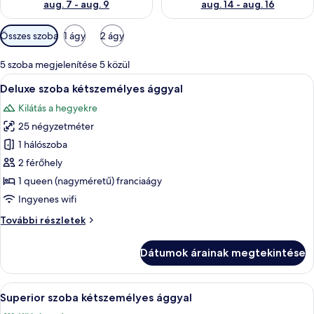
aug. 7 - aug. 9
aug. 14 - aug. 16
Szobákhoz
Összes szoba
1 ágy
2 ágy
rendelkezésre
álló
5 szoba megjelenítése 5 közül
szűrők
A
Egy gondosan megterített ágy fehér ágy
5
Deluxe szoba kétszemélyes ággyal
következő
Kilátás a hegyekre
szoba
25 négyzetméter
összes
képének
1 hálószoba
megtekintése:
2 férőhely
Deluxe
1 queen (nagyméretű) franciaágy
szoba
Ingyenes wifi
kétszemélyes
Deluxe
További részletek
ággyal
szoba
kétszemélyes
Dátumok árainak megtekintése
ággyal
további
részletei
A
Superior szoba kétszemélyes ággyal | 
5
Superior szoba kétszemélyes ággyal
következő