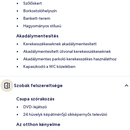
Szőlőskert
Borkostolóhelyszín
Bankett-terem
Hagyományos stílusú
Akadálymentesítés
Kerekesszékeseknek akadálymentesített
Akadálymentesített útvonal kerekesszékeseknek
Akadálymentes parkoló kerekesszékes használathoz
Kapaszkodó a WC közelében
Szobák felszereltsége
Csupa szórakozás
DVD-lejátszó
24 hüvelyk képátmérőjű síkképernyős televízió
Az otthon kényelme