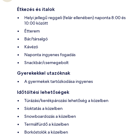
Étkezés és italok
Helyi jellegű reggeli (felár ellenében) naponta 8:00 és
10:00 között
Étterem
Bár/társalgó
Kávézó
Naponta ingyenes fogadás
Snackbár/csemegebolt
Gyerekekkel utazóknak
A gyermekek tartózkodása ingyenes
Időtöltési lehetőségek
Túrázási/kerékpározási lehetőség a közelben
Síoktatás a közelben
Snowboardozás a közelben
Termálfürdő a közelben
Borkóstolók a közelben