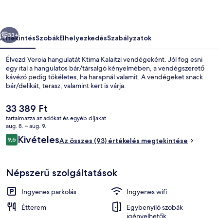
őző
Következő
33+
Áttekintés
Szobák
Elhelyezkedés
Szabályzatok
Élvezd Veroia hangulatát Ktima Kalaitzi vendégeként. Jól fog esni
egy ital a hangulatos bár/társalgó kényelmében, a vendégszerető
kávézó pedig tökéletes, ha harapnál valamit. A vendégeket snack
bár/delikát, terasz, valamint kert is várja.
A
33 389 Ft
jelenlegi
tartalmazza az adókat és egyéb díjakat
ár
aug. 8. – aug. 9.
33 389 Ft
Értékelések
Kivételes
9,6
Lobby lounge
Az összes (93) értékelés megtekintése
9,6 ennyiből: 10
Népszerű szolgáltatások
Ingyenes parkolás
Ingyenes wifi
Étterem
Egybenyíló szobák
igényelhetők