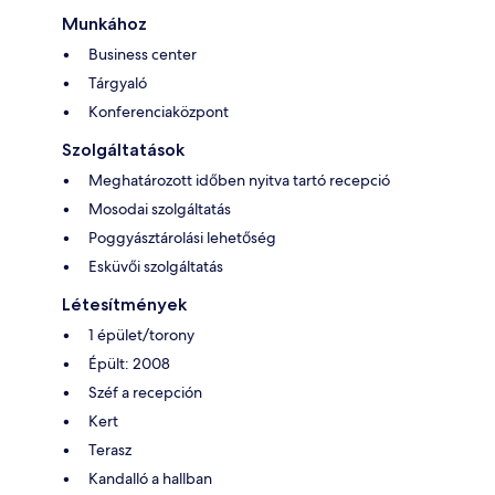
Munkához
Business center
Tárgyaló
Konferenciaközpont
Szolgáltatások
Meghatározott időben nyitva tartó recepció
Mosodai szolgáltatás
Poggyásztárolási lehetőség
Esküvői szolgáltatás
Létesítmények
1 épület/torony
Épült: 2008
Széf a recepción
Kert
Terasz
Kandalló a hallban