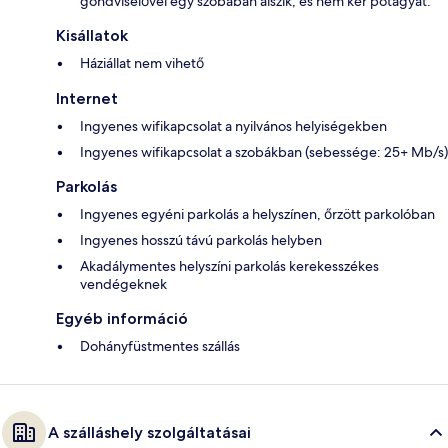
gondviselővel egy szobában alszik, és nem kér pótágyat.
Kisállatok
Háziállat nem vihető
Internet
Ingyenes wifikapcsolat a nyilvános helyiségekben
Ingyenes wifikapcsolat a szobákban (sebessége: 25+ Mb/s)
Parkolás
Ingyenes egyéni parkolás a helyszínen, őrzött parkolóban
Ingyenes hosszú távú parkolás helyben
Akadálymentes helyszíni parkolás kerekesszékes
vendégeknek
Egyéb információ
Dohányfüstmentes szállás
A szálláshely szolgáltatásai