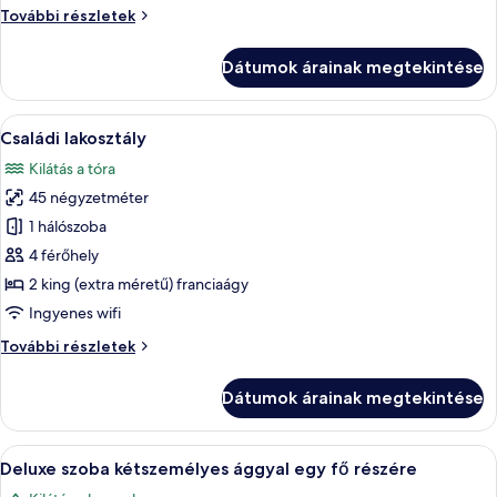
Grand
További részletek
stúdió
lakosztály
Dátumok árainak megtekintése
további
részletei
A
Egy hagyományos stílusú szoba, melyben
4
Családi lakosztály
következő
Kilátás a tóra
szoba
45 négyzetméter
összes
képének
1 hálószoba
megtekintése:
4 férőhely
Családi
2 king (extra méretű) franciaágy
lakosztály
Ingyenes wifi
Családi
További részletek
lakosztály
további
Dátumok árainak megtekintése
részletei
A
Egy szállodai szoba, amelyben találhat
4
Deluxe szoba kétszemélyes ággyal egy fő részére
következő