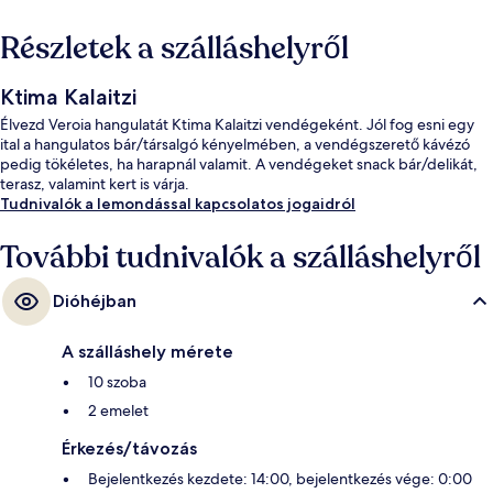
Részletek a szálláshelyről
Ktima Kalaitzi
Élvezd Veroia hangulatát Ktima Kalaitzi vendégeként. Jól fog esni egy
ital a hangulatos bár/társalgó kényelmében, a vendégszerető kávézó
pedig tökéletes, ha harapnál valamit. A vendégeket snack bár/delikát,
terasz, valamint kert is várja.
Tudnivalók a lemondással kapcsolatos jogaidról
További tudnivalók a szálláshelyről
Dióhéjban
A szálláshely mérete
10 szoba
2 emelet
Érkezés/távozás
Bejelentkezés kezdete: 14:00, bejelentkezés vége: 0:00