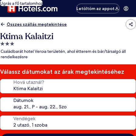
Ugrás a fő tartalomhoz
Letöltöm az appot
Összes szállás megtekintése
Ktima Kalaitzi
3.0
csillagos
Családbarát hotel Veroia területén, ahol étterem és bár/társalgó áll
szálláshely
rendelkezésre
Válassz dátumokat az árak megtekintéséhez
Hová utaznál?
Dátumok
Vendégek