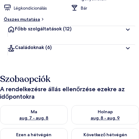
Légkondicionálás
Bár
Összes mutatása
Főbb szolgáltatások
(12)
Családoknak
(6)
Szobaopciók
A rendelkezésre állás ellenőrzése ezekre az
időpontokra
A ma esti rendelkezésre állás ellenőrzése: aug. 7 - aug. 8
A holnapi rendelkezésre állás e
Ma
Holnap
aug. 7 - aug. 8
aug. 8 - aug. 9
A mostani hétvégi rendelkezésre állás ellenőrzése: aug. 7 - aug
A következő hétvégi rendelkezé
Ezen a hétvégén
Következő hétvégén