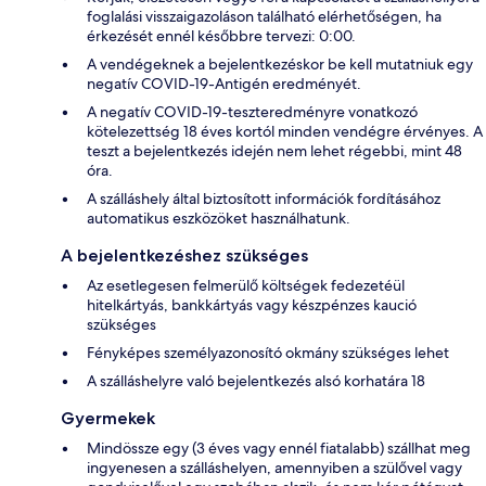
foglalási visszaigazoláson található elérhetőségen, ha
érkezését ennél későbbre tervezi: 0:00.
A vendégeknek a bejelentkezéskor be kell mutatniuk egy
negatív COVID-19-Antigén eredményét.
A negatív COVID-19-teszteredményre vonatkozó
kötelezettség 18 éves kortól minden vendégre érvényes. A
teszt a bejelentkezés idején nem lehet régebbi, mint 48
óra.
A szálláshely által biztosított információk fordításához
automatikus eszközöket használhatunk.
A bejelentkezéshez szükséges
Az esetlegesen felmerülő költségek fedezetéül
hitelkártyás, bankkártyás vagy készpénzes kaució
szükséges
Fényképes személyazonosító okmány szükséges lehet
A szálláshelyre való bejelentkezés alsó korhatára 18
Gyermekek
Mindössze egy (3 éves vagy ennél fiatalabb) szállhat meg
ingyenesen a szálláshelyen, amennyiben a szülővel vagy