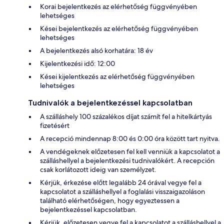
Korai bejelentkezés az elérhetőség függvényében
lehetséges
Kései bejelentkezés az elérhetőség függvényében
lehetséges
A bejelentkezés alsó korhatára: 18 év
Kijelentkezési idő: 12:00
Kései kijelentkezés az elérhetőség függvényében
lehetséges
Tudnivalók a bejelentkezéssel kapcsolatban
A szálláshely 100 százalékos díjat számít fel a hitelkártyás
fizetésért
A recepció mindennap 8:00 és 0:00 óra között tart nyitva.
A vendégeknek előzetesen fel kell venniük a kapcsolatot a
szálláshellyel a bejelentkezési tudnivalókért. A recepción
csak korlátozott ideig van személyzet.
Kérjük, érkezése előtt legalább 24 órával vegye fel a
kapcsolatot a szálláshellyel a foglalási visszaigazoláson
található elérhetőségen, hogy egyeztessen a
bejelentkezéssel kapcsolatban.
Kérjük, előzetesen vegye fel a kapcsolatot a szálláshellyel a