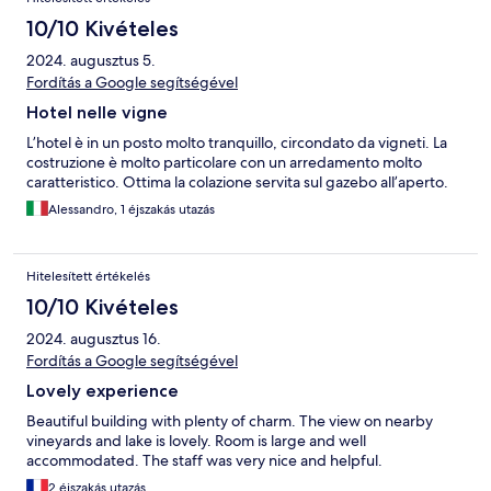
10/10 Kivételes
2024. augusztus 5.
Fordítás a Google segítségével
Hotel nelle vigne
L’hotel è in un posto molto tranquillo, circondato da vigneti. La
costruzione è molto particolare con un arredamento molto
caratteristico. Ottima la colazione servita sul gazebo all’aperto.
Alessandro, 1 éjszakás utazás
Hitelesített értékelés
10/10 Kivételes
2024. augusztus 16.
Fordítás a Google segítségével
Lovely experience
Beautiful building with plenty of charm. The view on nearby
vineyards and lake is lovely. Room is large and well
accommodated. The staff was very nice and helpful.
2 éjszakás utazás