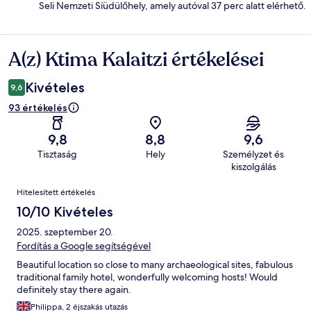
Seli Nemzeti Síüdülőhely, amely autóval 37 perc alatt elérhető.
A(z) Ktima Kalaitzi értékelései
Értékelések
Kivételes
9,6
93 értékelés
9,8
8,8
9,6
Tisztaság
Hely
Személyzet és
kiszolgálás
Értékelések
Hitelesített értékelés
10/10 Kivételes
2025. szeptember 20.
Fordítás a Google segítségével
Beautiful location so close to many archaeological sites, fabulous
traditional family hotel, wonderfully welcoming hosts! Would
definitely stay there again.
Philippa, 2 éjszakás utazás