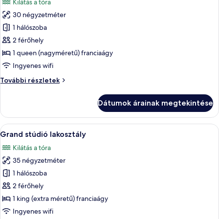
Kilátás a tóra
szoba
30 négyzetméter
összes
képének
1 hálószoba
megtekintése:
2 férőhely
Superior
1 queen (nagyméretű) franciaágy
szoba
Ingyenes wifi
kétszemélyes
Superior
További részletek
ággyal
szoba
kétszemélyes
Dátumok árainak megtekintése
ággyal
további
részletei
A
Egy hagyományos szoba, melynek menny
5
Grand stúdió lakosztály
következő
Kilátás a tóra
szoba
35 négyzetméter
összes
képének
1 hálószoba
megtekintése:
2 férőhely
Grand
1 king (extra méretű) franciaágy
stúdió
Ingyenes wifi
lakosztály