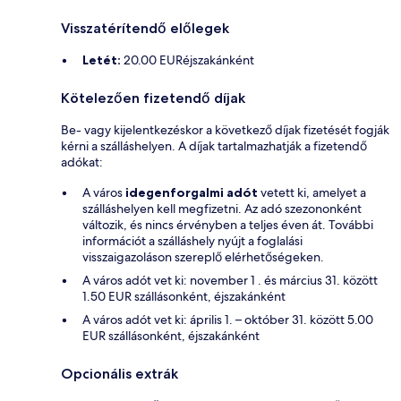
Visszatérítendő előlegek
Letét:
20.00 EURéjszakánként
Kötelezően fizetendő díjak
Be- vagy kijelentkezéskor a következő díjak fizetését fogják
kérni a szálláshelyen. A díjak tartalmazhatják a fizetendő
adókat:
A város
idegenforgalmi adót
vetett ki, amelyet a
szálláshelyen kell megfizetni. Az adó szezononként
változik, és nincs érvényben a teljes éven át. További
információt a szálláshely nyújt a foglalási
visszaigazoláson szereplő elérhetőségeken.
A város adót vet ki: november 1 . és március 31. között
1.50 EUR szállásonként, éjszakánként
A város adót vet ki: április 1. – október 31. között 5.00
EUR szállásonként, éjszakánként
Opcionális extrák