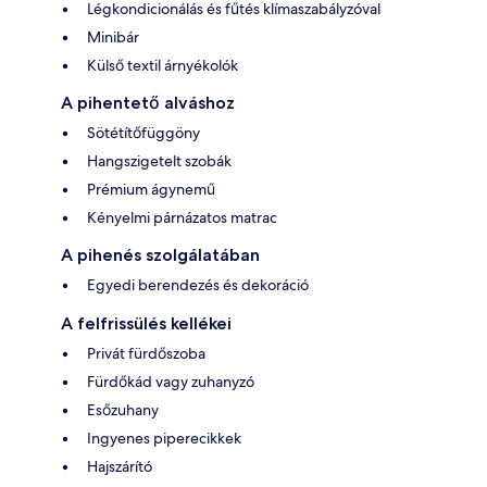
Légkondicionálás és fűtés klímaszabályzóval
Minibár
Külső textil árnyékolók
A pihentető alváshoz
Sötétítőfüggöny
Hangszigetelt szobák
Prémium ágynemű
Kényelmi párnázatos matrac
A pihenés szolgálatában
Egyedi berendezés és dekoráció
A felfrissülés kellékei
Privát fürdőszoba
Fürdőkád vagy zuhanyzó
Esőzuhany
Ingyenes piperecikkek
Hajszárító