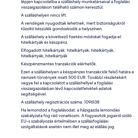
lépjen kapcsolatba a szálláshely munkatársaival a foglalási
visszaigazoláson található számon keresztül.
A szálláshelyen nincs lift.
A vendégek nyugodtak lehetnek, mert biztonságukról
tűzoltó készülék gondoskodik a helyszínen.
A szálláshely a következő fizetési módokat fogadja el:
hitelkártyák és készpénz.
Elfogadott hitelkártyák: hitelkártyák, hitelkártyák,
hitelkártyák, hitelkártyák
Készpénzmentes tranzakciók elérhetők.
Ezen a szálláshelyen a készpénzes tranzakciók felső határa a
nemzeti törvények miatt 500 EUR. További részletekért
vegye fel a kapcsolatot a szálláshellyel a foglalási
visszaigazolásban lévő kapcsolatfelvételi adatok
segítségével.
A szálláshely regisztrációs száma: 1096138
Ha lemondod a foglalásodat, a házigazda lemondási
szabályzata fog rád vonatkozni. A fogyasztók jogairól szóló
EU-s szabályozás értelmében a szállásfoglalási
szolgáltatások esetén nem illet meg az elállási jog.