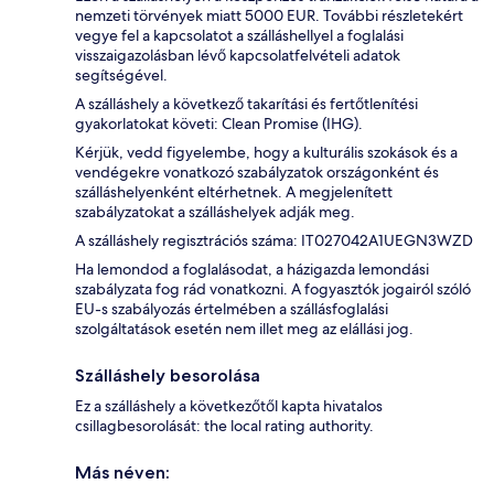
nemzeti törvények miatt 5000 EUR. További részletekért
vegye fel a kapcsolatot a szálláshellyel a foglalási
visszaigazolásban lévő kapcsolatfelvételi adatok
segítségével.
A szálláshely a következő takarítási és fertőtlenítési
gyakorlatokat követi: Clean Promise (IHG).
Kérjük, vedd figyelembe, hogy a kulturális szokások és a
vendégekre vonatkozó szabályzatok országonként és
szálláshelyenként eltérhetnek. A megjelenített
szabályzatokat a szálláshelyek adják meg.
A szálláshely regisztrációs száma: IT027042A1UEGN3WZD
Ha lemondod a foglalásodat, a házigazda lemondási
szabályzata fog rád vonatkozni. A fogyasztók jogairól szóló
EU-s szabályozás értelmében a szállásfoglalási
szolgáltatások esetén nem illet meg az elállási jog.
Szálláshely besorolása
Ez a szálláshely a következőtől kapta hivatalos
csillagbesorolását: the local rating authority.
Más néven: