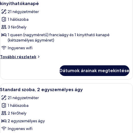
következő
további
kinyithatókanapé
részletei
szoba
21 négyzetméter
összes
1 hálószoba
képének
3 férőhely
megtekintése:
Standard
1 queen (nagyméretű) franciaágy és 1 kinyitható kanapé
(kétszemélyes ágyméret)
szoba,
Ingyenes wifi
1
queen
Standard
További részletek
(nagyméretű)
szoba,
1
franciaágy
Dátumok árainak megtekintése
queen
és
(nagyméretű)
egy
franciaágy
A
Egy modern szállodai szoba két ággyal, 
6
és
kinyithatókanapé
Standard szoba, 2 egyszemélyes ágy
következő
egy
21 négyzetméter
kinyithatókanapé
szoba
további
1 hálószoba
összes
részletei
képének
2 férőhely
megtekintése:
2 egyszemélyes ágy
Standard
Ingyenes wifi