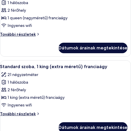
1 hálószoba
összes
képének
2 férőhely
megtekintése:
1 queen (nagyméretű) franciaágy
Standard
Ingyenes wifi
szoba
Standard
További részletek
szoba
további
Dátumok árainak megtekintése
részletei
A
Egy modern szállodai szoba, melyben ta
4
Standard szoba, 1 king (extra méretű) franciaágy
következő
21 négyzetméter
szoba
1 hálószoba
összes
képének
2 férőhely
megtekintése:
1 king (extra méretű) franciaágy
Standard
Ingyenes wifi
szoba,
Standard
További részletek
1
szoba,
king
1
Dátumok árainak megtekintése
king
(extra