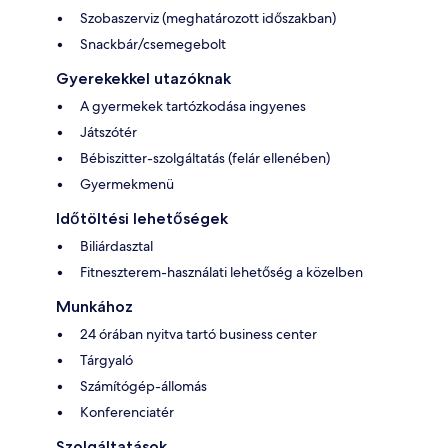
Szobaszerviz (meghatározott időszakban)
Snackbár/csemegebolt
Gyerekekkel utazóknak
A gyermekek tartózkodása ingyenes
Játszótér
Bébiszitter-szolgáltatás (felár ellenében)
Gyermekmenü
Időtöltési lehetőségek
Biliárdasztal
Fitneszterem-használati lehetőség a közelben
Munkához
24 órában nyitva tartó business center
Tárgyaló
Számítógép-állomás
Konferenciatér
Szolgáltatások