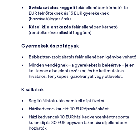
Svédasztalos reggeli
felár ellenében kérhető: 15
EUR felnőtteknek és 15 EUR gyerekeknek
(hozzávetőleges árak)
Kései kijelentkezés
felár ellenében kérhető
(rendelkezésre állástól függően)
Gyermekek és pótágyak
Bébiszitter-szolgáltatás felár ellenében igénybe vehető
Minden vendégnek – a gyerekeket is beleértve – jelen
kell lennie a bejelentkezéskor, és be kell mutatnia
hivatalos, fényképes igazolványát vagy útlevelét.
Kisállatok
Segítő állatok után nem kell díjat fizetni
Házikedvenc-kaució: 10 EURéjszakánként
Házi kedvencek 10 EURházi kedvencenkéntnaponta
külön díj és 30 EUR egyszeri takarítási díj ellenében
hozhatók