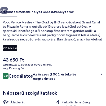
by
őző
Következő
IHG
51+
Áttekintés
Szobák
Elhelyezkedés
Szabályzatok
képgalériája
Voco Venice Mestre - The Quid by IHG vendégeként Grand Canal
és Piazzalle Roma is legfeljebb 15 percre lesz tőled autóval. A
sportolási lehetőségekről nonstop fitneszterem gondoskodik, a
hangulatos Ludico Restaurant pedig finom fogásokat (olasz ételek)
kínál reggelire, ebédre és vacsorára. Bár/társalgó, snack bár/delikát
és terasz is várja a vendégeket. Más utazók kiemelkedően jónak
tartják a hely következó jellemzőit: segítőkész személyzet.
VIP Access
A
43 650 Ft
Szálláshelyi szolgáltatás
jelenlegi
tartalmazza az adókat és egyéb díjakat
ár
aug. 15. – aug. 16.
43 650 Ft
Értékelések
Az összes (1 006) értékelés
Csodálatos
9,2
9,2 ennyiből: 10
megtekintése
Népszerű szolgáltatások
Állatbarát
Parkolási lehetőség