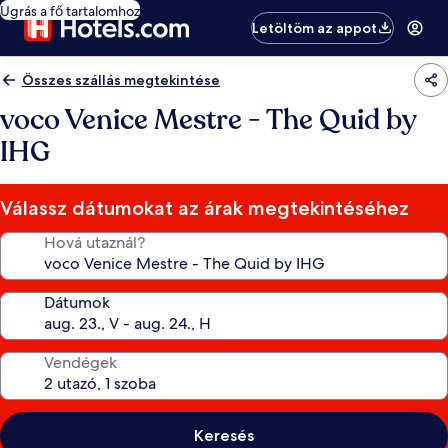
Ugrás a fő tartalomhoz
Letöltöm az appot
Összes szállás megtekintése
voco Venice Mestre - The Quid by
IHG
Válassz dátumokat az árak megtekintéséhez
Hová utaznál?
Dátumok
Vendégek
Keresés