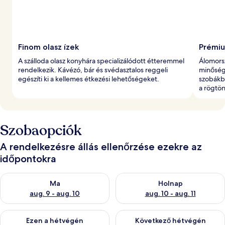
Finom olasz ízek
Prémiu
A szálloda olasz konyhára specializálódott étteremmel
Álomors
rendelkezik. Kávézó, bár és svédasztalos reggeli
minőség
egészíti ki a kellemes étkezési lehetőségeket.
szobákb
a rögtön
Szobaopciók
A rendelkezésre állás ellenőrzése ezekre az
időpontokra
A ma esti rendelkezésre állás ellenőrzése: aug. 9 - aug. 10
A holnapi rendelkezésre állás e
Ma
Holnap
aug. 9 - aug. 10
aug. 10 - aug. 11
A mostani hétvégi rendelkezésre állás ellenőrzése: aug. 14 - au
A következő hétvégi rendelkezé
Ezen a hétvégén
Következő hétvégén