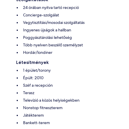
24 órában nyitva tartó recepció
Concierge-szolgálat
Vegytisztítási/mosodai szolgáltatás
Ingyenes újságok a hallban
Poggyásztárolási lehetőség
Több nyelven beszélő személyzet
Hordár/londiner
Létesítmények
1 épület/torony
Épült: 2010
Széf a recepción
Terasz
Televízió a közös helyiségekben
Nonstop fitneszterem
Játékterem
Bankett-terem