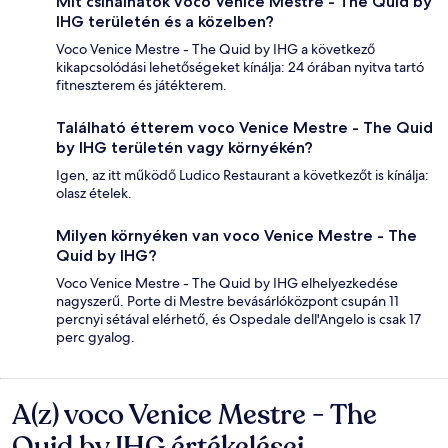
Mit csinálhatok voco Venice Mestre - The Quid by
IHG területén és a közelben?
Voco Venice Mestre - The Quid by IHG a következő
kikapcsolódási lehetőségeket kínálja: 24 órában nyitva tartó
fitneszterem és játékterem.
Található étterem voco Venice Mestre - The Quid
by IHG területén vagy környékén?
Igen, az itt működő Ludico Restaurant a következőt is kínálja:
olasz ételek.
Milyen környéken van voco Venice Mestre - The
Quid by IHG?
Voco Venice Mestre - The Quid by IHG elhelyezkedése
nagyszerű. Porte di Mestre bevásárlóközpont csupán 11
percnyi sétával elérhető, és Ospedale dell'Angelo is csak 17
perc gyalog.
A(z) voco Venice Mestre - The
Értékelések
Quid by IHG értékelései