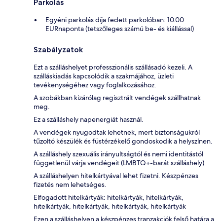
Parkolás
Egyéni parkolás díja fedett parkolóban: 10.00
EURnaponta (tetszőleges számú be- és kiállással)
Szabályzatok
Ezt a szálláshelyet professzionális szállásadó kezeli. A
szálláskiadás kapcsolódik a szakmájához, üzleti
tevékenységéhez vagy foglalkozásához.
A szobákban kizárólag regisztrált vendégek szállhatnak
meg.
Ez a szálláshely napenergiát használ.
A vendégek nyugodtak lehetnek, mert biztonságukról
tűzoltó készülék és füstérzékelő gondoskodik a helyszínen.
A szálláshely szexuális irányultságtól és nemi identitástól
függetlenül várja vendégeit (LMBTQ+-barát szálláshely).
A szálláshelyen hitelkártyával lehet fizetni. Készpénzes
fizetés nem lehetséges.
Elfogadott hitelkártyák: hitelkártyák, hitelkártyák,
hitelkártyák, hitelkártyák, hitelkártyák, hitelkártyák
Ezen a szálláshelyen a készpénzes tranzakciók felső határa a