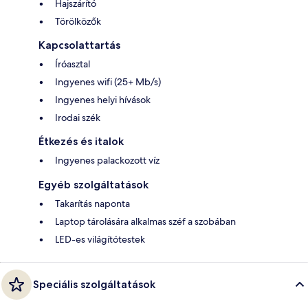
Hajszárító
Törölközők
Kapcsolattartás
Íróasztal
Ingyenes wifi (25+ Mb/s)
Ingyenes helyi hívások
Irodai szék
Étkezés és italok
Ingyenes palackozott víz
Egyéb szolgáltatások
Takarítás naponta
Laptop tárolására alkalmas széf a szobában
LED-es világítótestek
Speciális szolgáltatások