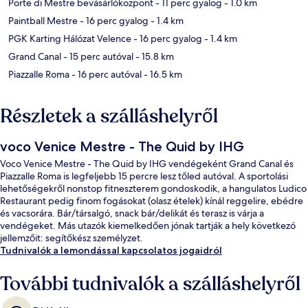
Porte di Mestre bevásárlóközpont
- 11 perc gyalog
- 1.0 km
Paintball Mestre
- 16 perc gyalog
- 1.4 km
PGK Karting Hálózat Velence
- 16 perc gyalog
- 1.4 km
Grand Canal
- 15 perc autóval
- 15.8 km
Piazzalle Roma
- 16 perc autóval
- 16.5 km
Részletek a szálláshelyről
voco Venice Mestre - The Quid by IHG
Voco Venice Mestre - The Quid by IHG vendégeként Grand Canal és
Piazzalle Roma is legfeljebb 15 percre lesz tőled autóval. A sportolási
lehetőségekről nonstop fitneszterem gondoskodik, a hangulatos Ludico
Restaurant pedig finom fogásokat (olasz ételek) kínál reggelire, ebédre
és vacsorára. Bár/társalgó, snack bár/delikát és terasz is várja a
vendégeket. Más utazók kiemelkedően jónak tartják a hely következó
jellemzőit: segítőkész személyzet.
Tudnivalók a lemondással kapcsolatos jogaidról
További tudnivalók a szálláshelyről