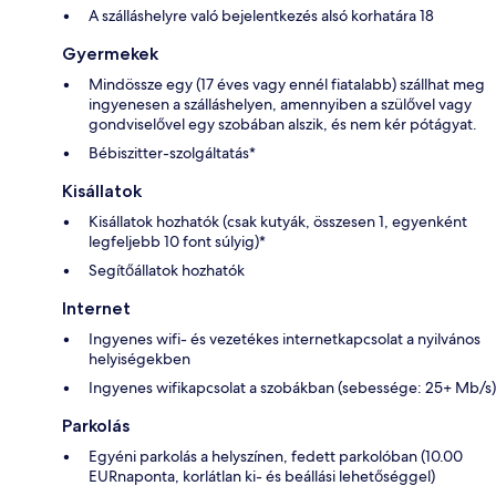
A szálláshelyre való bejelentkezés alsó korhatára 18
Gyermekek
Mindössze egy (17 éves vagy ennél fiatalabb) szállhat meg
ingyenesen a szálláshelyen, amennyiben a szülővel vagy
gondviselővel egy szobában alszik, és nem kér pótágyat.
Bébiszitter-szolgáltatás*
Kisállatok
Kisállatok hozhatók (csak kutyák, összesen 1, egyenként
legfeljebb 10 font súlyig)*
Segítőállatok hozhatók
Internet
Ingyenes wifi- és vezetékes internetkapcsolat a nyilvános
helyiségekben
Ingyenes wifikapcsolat a szobákban (sebessége: 25+ Mb/s)
Parkolás
Egyéni parkolás a helyszínen, fedett parkolóban (10.00
EURnaponta, korlátlan ki- és beállási lehetőséggel)