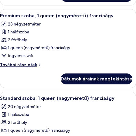
(extra
méretű)
méretű)
A
Egy modern szállodai szoba, amelyben e
franciaágy
6
franciaágy
Prémium szoba, 1 queen (nagyméretű) franciaágy
következő
további
23 négyzetméter
részletei
szoba
1 hálószoba
összes
képének
2 férőhely
megtekintése:
1 queen (nagyméretű) franciaágy
Prémium
Ingyenes wifi
szoba,
Prémium
További részletek
1
szoba,
queen
1
Dátumok árainak megtekintése
queen
(nagyméretű)
(nagyméretű)
franciaágy
franciaágy
A
Egy szállodai szoba, amelyben egy nagy 
4
további
Standard szoba, 1 queen (nagyméretű) franciaágy
következő
részletei
20 négyzetméter
szoba
1 hálószoba
összes
képének
2 férőhely
megtekintése:
1 queen (nagyméretű) franciaágy