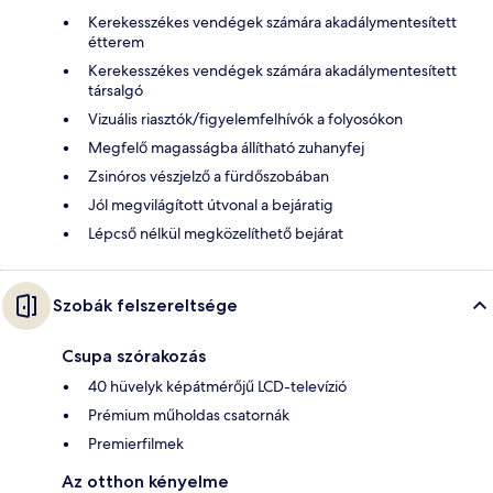
Kerekesszékes vendégek számára akadálymentesített
étterem
Kerekesszékes vendégek számára akadálymentesített
társalgó
Vizuális riasztók/figyelemfelhívók a folyosókon
Megfelő magasságba állítható zuhanyfej
Zsinóros vészjelző a fürdőszobában
Jól megvilágított útvonal a bejáratig
Lépcső nélkül megközelíthető bejárat
Szobák felszereltsége
Csupa szórakozás
40 hüvelyk képátmérőjű LCD-televízió
Prémium műholdas csatornák
Premierfilmek
Az otthon kényelme