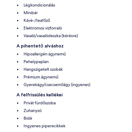
Légkondicionálás
Minibár
Kávé-/teafőző
Elektromos vízforraló
Vasaló/vasalódeszka (kérésre)
A pihentető alváshoz
Hipoallergén ágynemű
Pehelypaplan
Hangszigetelt szobák
Prémium ágynemű
Gyerekágy/csecsemőágy (ingyenes)
A felfrissülés kellékei
Privát fürdőszoba
Zuhanyzó
Bidé
Ingyenes piperecikkek