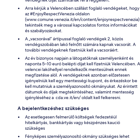
Arra kérjük a Velencében szállást foglaló vendégeket, hogy
az #EnjoyRespectVenezia oldalon
(www.comune.venezia.it/en/content/enjoyrespectvenezia)
tekintsék meg a várossal kapcsolatos fontos információkat
és szabályozásokat.
A „vacsorával” ártípussal foglaló vendégek 2, közös
vendégszobában lakó felnőtt számára kapnak vacsorát. A
további vendégeknek fizetniük kell a vacsoráért.
Az év bizonyos napjain a látogatóknak személyenként és
naponta 5–10 euró belépti díjat kell fizetniük Velencében. A
velencei lakóhellyel rendelkezők mentesülnek ennek
megfizetése alól. A vendégeknek azonban előzetesen
igényelniük kell egy mentességi kupont, és érkezéskor be
kell mutatniuk a személyazonosító okmányukat. Az érintett
dátumok és díjak megtekintéséhez, valamint mentesség
igényléséhez a cda.ve.it/en/ oldalt kell felkeresni.
A bejelentkezéshez szükséges
Az esetlegesen felmerülő költségek fedezetéül
hitelkártyás, bankkártyás vagy készpénzes kaució
szükséges
Fényképes személyazonosító okmány szükséges lehet