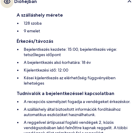
Dióhéjban
A szálláshely mérete
128 szoba
9 emelet
Érkezés/távozás
Bejelentkezés kezdete: 15:00, bejelentkezés vége:
tetszőleges időpont
A bejelentkezés alsó korhatára: 18 év
Kijelentkezési idő: 12:00
Kései kijelentkezés az elérhetőség függvényében
lehetséges
Tudnivalók a bejelentkezéssel kapcsolatban
A recepciós személyzet fogadja a vendégeket érkezéskor.
A szálláshely által biztosított információk fordításához
automatikus eszközöket használhatunk.
A reggelivel ártípussal foglaló vendégek 2, közös
vendégszobában lakó felnőttre kapnak reggelit. A többi
vendégnek díjat számítanak fel a reggeliért.