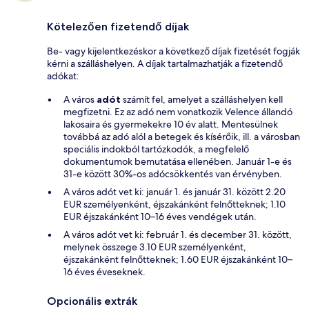
Kötelezően fizetendő díjak
Be- vagy kijelentkezéskor a következő díjak fizetését fogják
kérni a szálláshelyen. A díjak tartalmazhatják a fizetendő
adókat:
A város
adót
számít fel, amelyet a szálláshelyen kell
megfizetni. Ez az adó nem vonatkozik Velence állandó
lakosaira és gyermekekre 10 év alatt. Mentesülnek
továbbá az adó alól a betegek és kísérőik, ill. a városban
speciális indokból tartózkodók, a megfelelő
dokumentumok bemutatása ellenében. Január 1-e és
31-e között 30%-os adócsökkentés van érvényben.
A város adót vet ki: január 1. és január 31. között 2.20
EUR személyenként, éjszakánként felnőtteknek; 1.10
EUR éjszakánként 10–16 éves vendégek után.
A város adót vet ki: február 1. és december 31. között,
melynek összege 3.10 EUR személyenként,
éjszakánként felnőtteknek; 1.60 EUR éjszakánként 10–
16 éves éveseknek.
Opcionális extrák