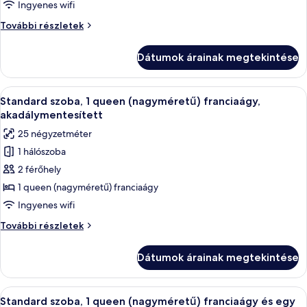
Standard
Ingyenes wifi
szoba,
Standard
További részletek
1
szoba,
queen
1
Dátumok árainak megtekintése
queen
(nagyméretű)
(nagyméretű)
franciaágy
franciaágy
A
Egy szállodai szoba, amelyben található
5
további
Standard szoba, 1 queen (nagyméretű) franciaágy,
következő
részletei
akadálymentesített
szoba
25 négyzetméter
összes
1 hálószoba
képének
2 férőhely
megtekintése:
Standard
1 queen (nagyméretű) franciaágy
szoba,
Ingyenes wifi
1
Standard
További részletek
queen
szoba,
(nagyméretű)
1
Dátumok árainak megtekintése
queen
franciaágy,
(nagyméretű)
akadálymentesített
franciaágy,
A
Egy szállodai szoba két ággyal, íróaszta
4
akadálymentesített
Standard szoba, 1 queen (nagyméretű) franciaágy és egy