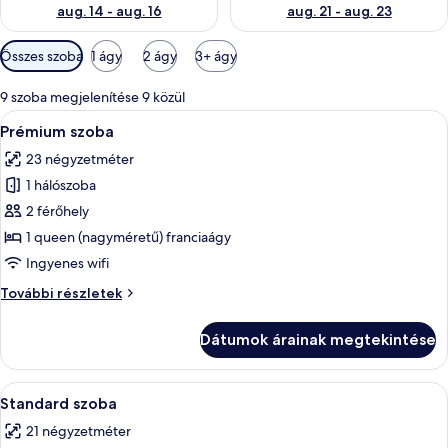
aug. 14 - aug. 16
aug. 21 - aug. 23
Szobákhoz
Összes szoba
1 ágy
2 ágy
3+ ágy
rendelkezésre
álló
9 szoba megjelenítése 9 közül
szűrők
A
Egy modern szállodai szoba, amelyben e
5
Prémium szoba
következő
23 négyzetméter
szoba
1 hálószoba
összes
képének
2 férőhely
megtekintése:
1 queen (nagyméretű) franciaágy
Prémium
Ingyenes wifi
szoba
Prémium
További részletek
szoba
további
Dátumok árainak megtekintése
részletei
A
Egy szállodai szoba, amelyben található
9
Standard szoba
következő
21 négyzetméter
szoba