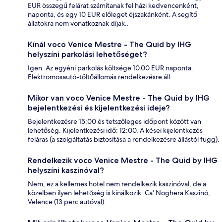
EUR összegű felárat számítanak fel házi kedvencenként,
naponta, és egy 10 EUR előleget éjszakánként. A segítő
állatokra nem vonatkoznak díjak..
Kínál voco Venice Mestre - The Quid by IHG
helyszíni parkolási lehetőséget?
Igen. Az egyéni parkolás költsége 10.00 EUR naponta.
Elektromosautó-töltőállomás rendelkezésre áll.
Mikor van voco Venice Mestre - The Quid by IHG
bejelentkezési és kijelentkezési ideje?
Bejelentkezésre 15:00 és tetszőleges időpont között van
lehetőség. Kijelentkezési idő: 12:00. A kései kijelentkezés
feláras (a szolgáltatás biztosítása a rendelkezésre állástól függ).
Rendelkezik voco Venice Mestre - The Quid by IHG
helyszíni kaszinóval?
Nem, ez a kellemes hotel nem rendelkezik kaszinóval, de a
közelben ilyen lehetőség is kínálkozik: Ca' Noghera Kaszinó,
Velence (13 perc autóval).