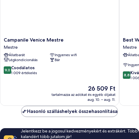
Campanile
Best
Campanile Venice Mestre
Best W
Venice
Western
Mestre
Mestre
Mestre
Hotel
Állatbarát
Ingyenes wifi
Állatb
Mestre
Tritone
Légkondicionálás
Bár
Mestre
Ingyen
9.0
Csodálatos
9,0
8.8
Kivá
ennyiből:
1 009 értékelés
8,8
ennyiből
1 006
10,
10,
Csodálatos,
Az
26 509 Ft
Kiváló,
1 009
ár
1 006
tartalmazza az adókat és egyéb díjakat
értékelés
26 509 Ft
aug. 10. – aug. 11.
értékelé
Hasonló szálláshelyek összehasonlítása
Jelentkezz be a jogosul kedvezményekért és extrákért. Több
kalandért több jutalom jár!