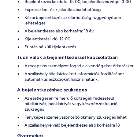
Bejelentkezés kezdete: 15:00, bejelentkezés vége: 3:00
Expressz be- és kijelentkezési lehetőség
Kései bejelentkezés az elérhetőség függvényében
lehetséges
A bejelentkezés alsó korhatára: 18 év
Kijelentkezési idő: 12:00
Érintés nélküli kijelentkezés
Tudnivalók a bejelentkezéssel kapcsolatban
A recepciós személyzet fogadja a vendégeket érkezéskor.
A szálláshely által biztosított információk fordításához
automatikus eszközöket használhatunk.
A bejelentkezéshez szükséges
Az esetlegesen felmerülő költségek fedezetéül
hitelkártyás, bankkártyás vagy készpénzes kaució
szükséges
Fényképes személyazonosító okmány szükséges lehet
A szálláshelyre való bejelentkezés alsó korhatára 18
Gyermekek