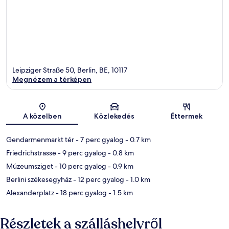
Leipziger Straße 50, Berlin, BE, 10117
Megnézem a térképen
Térkép
A közelben
Közlekedés
Éttermek
Gendarmenmarkt tér
- 7 perc gyalog
- 0.7 km
Friedrichstrasse
- 9 perc gyalog
- 0.8 km
Múzeumsziget
- 10 perc gyalog
- 0.9 km
Berlini székesegyház
- 12 perc gyalog
- 1.0 km
Alexanderplatz
- 18 perc gyalog
- 1.5 km
Részletek a szálláshelyről