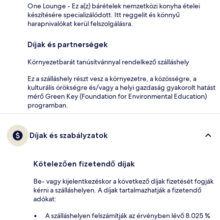
One Lounge - Ez a(z) bárételek nemzetközi konyha ételei
készítésére specializálódott. Itt reggelit és könnyű
harapnivalókat kerül felszolgálásra.
Díjak és partnerségek
Környezetbarát tanúsítvánnyal rendelkező szálláshely
Ez a szálláshely részt vesz a környezetre, a közösségre, a
kulturális örökségre és/vagy a helyi gazdaság gyakorolt hatást
mérő Green Key (Foundation for Environmental Education)
programban.
Díjak és szabályzatok
Kötelezően fizetendő díjak
Be- vagy kijelentkezéskor a következő díjak fizetését fogják
kérni a szálláshelyen. A díjak tartalmazhatják a fizetendő
adókat:
A szálláshelyen felszámítják az érvényben lévő 8.025 %