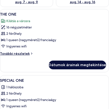
aug. 7 - aug. 9
aug. 14 - aug. 16
A
Egy türkiz színű párna közeli felvétele
4
THE ONE
következő
Kilátás a városra
szoba
16 négyzetméter
összes
képének
2 férőhely
megtekintése:
1 queen (nagyméretű) franciaágy
THE
Ingyenes wifi
ONE
THE
További részletek
ONE
további
Dátumok árainak megtekintése
részletei
A
Egy szállodai szoba, melynek ágyvégét d
7
SPECIAL ONE
következő
1 hálószoba
szoba
2 férőhely
összes
képének
1 queen (nagyméretű) franciaágy
megtekintése:
Ingyenes wifi