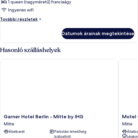
képének
1 queen (nagyméretű) franciaágy
megtekintése:
Ingyenes wifi
THE
THE
További részletek
ONE
ONE
with
with
Dátumok árainak megtekintése
a
a
balcony
balcony
további
Hasonló szálláshelyek
részletei
Garner Hotel Berlin - Mitte by IHG
Motel On
Garner
Motel
Garner Hotel Berlin - Mitte by IHG
Motel 
Hotel
One
Mitte
Mitte
Berlin
Berlin-
Állatbarát
Parkolási lehetőség
Állatb
-
Alexand
biztosított
Légkon
Mitte
Mitte