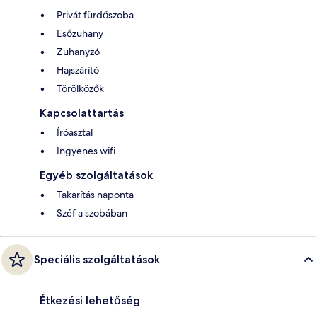
Privát fürdőszoba
Esőzuhany
Zuhanyzó
Hajszárító
Törölközők
Kapcsolattartás
Íróasztal
Ingyenes wifi
Egyéb szolgáltatások
Takarítás naponta
Széf a szobában
Speciális szolgáltatások
Étkezési lehetőség