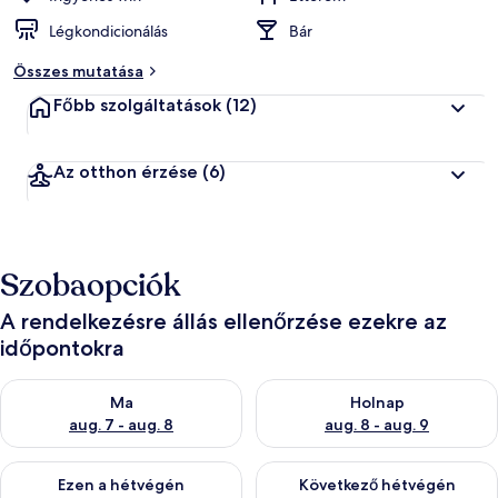
Légkondicionálás
Bár
Összes mutatása
Főbb szolgáltatások
(12)
Az otthon érzése
(6)
Szobaopciók
A rendelkezésre állás ellenőrzése ezekre az
időpontokra
A ma esti rendelkezésre állás ellenőrzése: aug. 7 - aug. 8
A holnapi rendelkezésre állás e
Ma
Holnap
aug. 7 - aug. 8
aug. 8 - aug. 9
A mostani hétvégi rendelkezésre állás ellenőrzése: aug. 7 - aug
A következő hétvégi rendelkezé
Ezen a hétvégén
Következő hétvégén