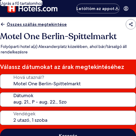
Ugrás a fő tartalomhoz
Letöltöm az appot
Összes szállás megtekintése
Motel One Berlin-Spittelmarkt
Folyóparti hotel a(z) Alexanderplatz közelében, ahol bár/társalgó áll
rendelkezésre
Válassz dátumokat az árak megtekintéséhez
Hová utaznál?
Dátumok
Vendégek
Keresés