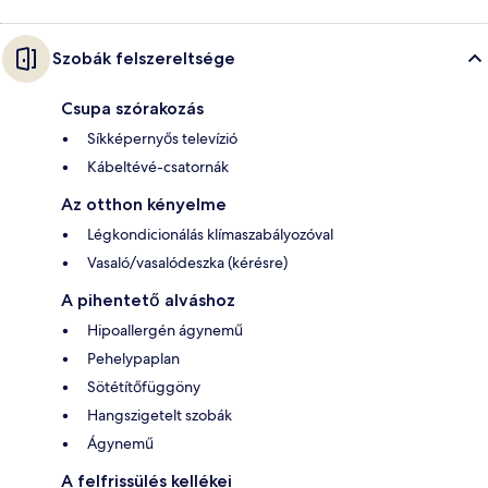
Szobák felszereltsége
Csupa szórakozás
Síkképernyős televízió
Kábeltévé-csatornák
Az otthon kényelme
Légkondicionálás klímaszabályozóval
Vasaló/vasalódeszka (kérésre)
A pihentető alváshoz
Hipoallergén ágynemű
Pehelypaplan
Sötétítőfüggöny
Hangszigetelt szobák
Ágynemű
A felfrissülés kellékei