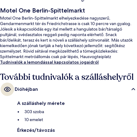
Motel One Berlin-Spittelmarkt
Motel One Berlin-Spittelmarkt elhelyezkedése nagyszerű,
Gendarmenmarkt tér és Friedrichstrasse is csak 10 percre van gyalog.
Jólesik a kikapcsolódás egy ital mellett a hangulatos bár/társalgó
pultjánál, svédasztalos reggeli pedig naponta elérhető. Snack
bár/delikát, terasz és kert is növeli a szálláshely színvonalát. Más utazók
kiemelkedően jónak tartják a hely következó jellemzőit: segítőkész
személyzet. Rövid sétával megközelíthető a tömegközlekedés:
Spittelmarkt metróállomás csak pár lépés, Hausvogteiplatz
metróállomás pedig 5 perc séta.
Tudnivalók a lemondással kapcsolatos jogaidról
További tudnivalók a szálláshelyről
Dióhéjban
A szálláshely mérete
303 szoba
10 emelet
Érkezés/távozás