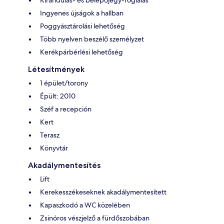
Kirándulás- és belépőjegy-foglalás
Ingyenes újságok a hallban
Poggyásztárolási lehetőség
Több nyelven beszélő személyzet
Kerékpárbérlési lehetőség
Létesítmények
1 épület/torony
Épült: 2010
Széf a recepción
Kert
Terasz
Könyvtár
Akadálymentesítés
Lift
Kerekesszékeseknek akadálymentesített
Kapaszkodó a WC közelében
Zsinóros vészjelző a fürdőszobában