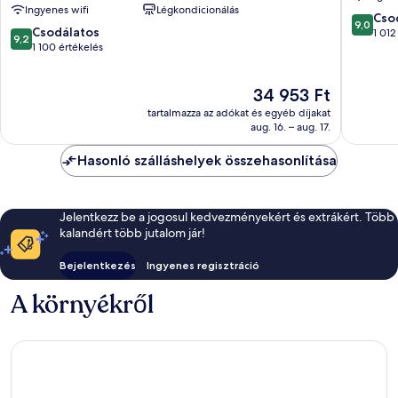
Ingyenes wifi
Légkondicionálás
by
9.0
Cso
9,0
9.2
IHG
Csodálatos
ennyiből
1 012
9,2
ennyiből:
Mitte
1 100 értékelés
10,
10,
Csodálat
Csodálatos,
1 012
Az
34 953 Ft
1 100
értékelé
ár
értékelés
tartalmazza az adókat és egyéb díjakat
34 953 Ft
aug. 16. – aug. 17.
Hasonló szálláshelyek összehasonlítása
Jelentkezz be a jogosul kedvezményekért és extrákért. Több
kalandért több jutalom jár!
Bejelentkezés
Ingyenes regisztráció
A környékről