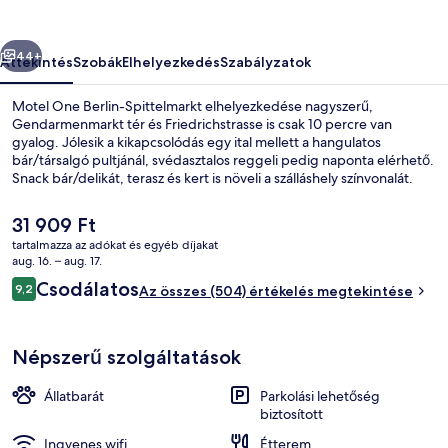
őző
Következő
44+
Áttekintés
Szobák
Elhelyezkedés
Szabályzatok
Motel One Berlin-Spittelmarkt elhelyezkedése nagyszerű,
Gendarmenmarkt tér és Friedrichstrasse is csak 10 percre van
gyalog. Jólesik a kikapcsolódás egy ital mellett a hangulatos
bár/társalgó pultjánál, svédasztalos reggeli pedig naponta elérhető.
Snack bár/delikát, terasz és kert is növeli a szálláshely színvonalát.
Más utazók kiemelkedően jónak tartják a hely következó jellemzőit:
segítőkész személyzet. Rövid sétával megközelíthető a
A
31 909 Ft
tömegközlekedés: Spittelmarkt metróállomás csak pár lépés,
jelenlegi
tartalmazza az adókat és egyéb díjakat
Hausvogteiplatz metróállomás pedig 5 perc séta.
ár
aug. 16. – aug. 17.
Bár (a szálláshelyen)
31 909 Ft
Értékelések
Csodálatos
9,2
Az összes (504) értékelés megtekintése
9,2 ennyiből: 10
Népszerű szolgáltatások
Állatbarát
Parkolási lehetőség
biztosított
Ingyenes wifi
Étterem