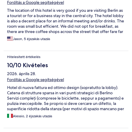
Fordítás a Google segítségével
The location of this hotel is very good if you are visiting Berlin as
a tourist or for a business stay in the central city. The hotel lobby
is also a decent place for an informal meeting and/or drinks. The
room was small but efficient. We did not opt for breakfast, as
there are three coffee shops across the street that offer fare far
less expensive. One plus... the windows in the room open to let
Jason, 5 éjszakás utazás
in fresh air. The air conditioning in the room struggled a bit
during higher-than-normal temperatures.
Hitelesített értékelés
10/10 Kivételes
2026. április 28.
Fordítás a Google segítségével
Hotel di nuova fattura ed ottimo design (sopratutto la lobby).
Catena di strutture sparsa in vari punti strategici di Berlino
Servizi compleți (comprese le biciclette, seppur a pagamento) e
pulizia ineccepibile. Se proprio si deve cercare un difetto, la
superificie ridotta della stanza (per motivi di spazio mancano per
es. un vero e porprio armadio ed il frigo bar)
Alessio, 2 éjszakás utazás