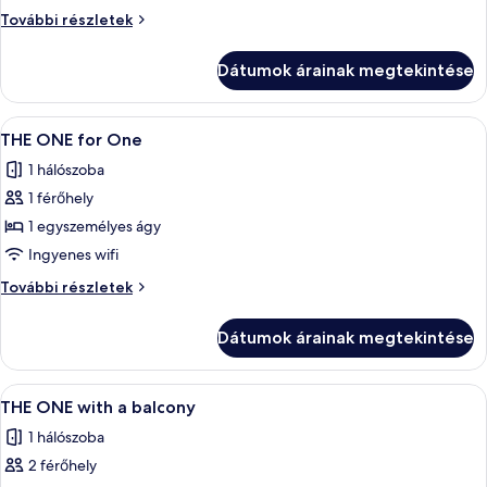
SPECIAL
SPECIAL
További részletek
ONE
ONE
további
Dátumok árainak megtekintése
részletei
A
Egy szállodai szoba, amelyben találhat
5
THE ONE for One
következő
1 hálószoba
szoba
1 férőhely
összes
képének
1 egyszemélyes ágy
megtekintése:
Ingyenes wifi
THE
THE
További részletek
ONE
ONE
for
for
Dátumok árainak megtekintése
One
One
további
részletei
A
Egy szállodai szoba, melynek ágya dísze
8
THE ONE with a balcony
következő
1 hálószoba
szoba
2 férőhely
összes