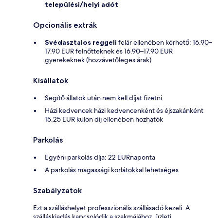
települési/helyi adót
Opcionális extrák
Svédasztalos reggeli
felár ellenében kérhető: 16.90–
17.90 EUR felnőtteknek és 16.90–17.90 EUR
gyerekeknek (hozzávetőleges árak)
Kisállatok
Segítő állatok után nem kell díjat fizetni
Házi kedvencek házi kedvencenként és éjszakánként
15.25 EUR külön díj ellenében hozhatók
Parkolás
Egyéni parkolás díja: 22 EURnaponta
A parkolás magassági korlátokkal lehetséges
Szabályzatok
Ezt a szálláshelyet professzionális szállásadó kezeli. A
szálláskiadás kapcsolódik a szakmájához, üzleti