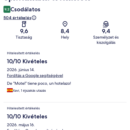
Csodálatos
9,2
504 értékelés
9,6
8,4
9,4
Tisztaság
Hely
Személyzet és
kiszolgálás
Értékelések
Hitelesített értékelés
10/10 Kivételes
2026. június 14.
Fordítás a Google segítségével
De “Motel” tiene poco, un hotelazo!
Xavi, 1 éjszakás utazás
Hitelesített értékelés
10/10 Kivételes
2026. május 16.