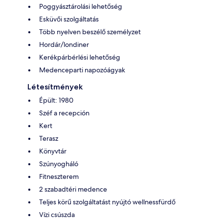
Poggyásztárolási lehetőség
Esküvői szolgáltatás
Több nyelven beszélő személyzet
Hordár/londiner
Kerékpárbérlési lehetőség
Medenceparti napozóágyak
Létesítmények
Épült: 1980
Széf a recepción
Kert
Terasz
Könyvtár
Szúnyogháló
Fitneszterem
2 szabadtéri medence
Teljes körű szolgáltatást nyújtó wellnessfürdő
Vízi csúszda