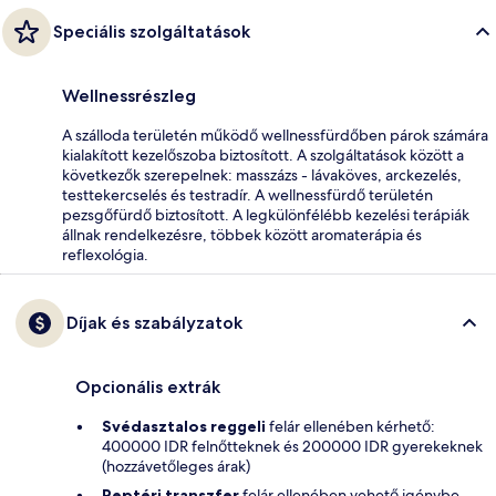
Speciális szolgáltatások
Wellnessrészleg
A szálloda területén működő wellnessfürdőben párok számára
kialakított kezelőszoba biztosított. A szolgáltatások között a
következők szerepelnek: masszázs - lávaköves, arckezelés,
testtekercselés és testradír. A wellnessfürdő területén
pezsgőfürdő biztosított. A legkülönfélébb kezelési terápiák
állnak rendelkezésre, többek között aromaterápia és
reflexológia.
Díjak és szabályzatok
Opcionális extrák
Svédasztalos reggeli
felár ellenében kérhető:
400000 IDR felnőtteknek és 200000 IDR gyerekeknek
(hozzávetőleges árak)
Reptéri transzfer
felár ellenében vehető igénybe