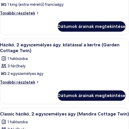
további
Cottage
1 king (extra méretű) franciaágy
megtekintése:
részletei
King)
Signature
Signature
További részletek
szoba,
szoba,
1
1
Dátumok árainak megtekintése
king
king
(extra
(extra
méretű)
A
Egy szállodai szoba, amelyben egy nagy 
6
franciaágy
méretű)
Házikó, 2 egyszemélyes ágy, kilátással a kertre (Garden
következő
(Mandira
Cottage Twin)
franciaágy
Club
szoba
(Mandira
1 hálószoba
Signature
összes
Club
King)
3 férőhely
képének
további
Signature
2 egyszemélyes ágy
megtekintése:
részletei
King)
Házikó,
Házikó,
További részletek
2
2
egyszemélyes
egyszemélyes
Dátumok árainak megtekintése
ágy,
ágy,
kilátással
kilátással
a
A
Egy hálószoba két ágyjal, íróasztallal, s
9
kertre
a
Classic házikó, 2 egyszemélyes ágy (Mandira Cottage Twin)
következő
(Garden
kertre
1 hálószoba
Cottage
szoba
(Garden
Twin)