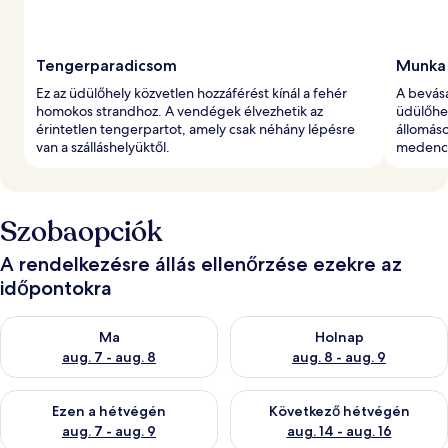
Tengerparadicsom
Munka 
Ez az üdülőhely közvetlen hozzáférést kínál a fehér
A bevásá
homokos strandhoz. A vendégek élvezhetik az
üdülőhe
érintetlen tengerpartot, amely csak néhány lépésre
állomáso
van a szálláshelyüktől.
medence 
Szobaopciók
A rendelkezésre állás ellenőrzése ezekre az
időpontokra
A ma esti rendelkezésre állás ellenőrzése: aug. 7 - aug. 8
A holnapi rendelkezésre állás e
Ma
Holnap
aug. 7 - aug. 8
aug. 8 - aug. 9
A mostani hétvégi rendelkezésre állás ellenőrzése: aug. 7 - aug
A következő hétvégi rendelkezé
Ezen a hétvégén
Következő hétvégén
aug. 7 - aug. 9
aug. 14 - aug. 16