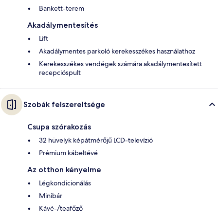
Bankett-terem
Akadálymentesítés
Lift
Akadálymentes parkoló kerekesszékes használathoz
Kerekesszékes vendégek számára akadálymentesített
recepcióspult
Szobák felszereltsége
Csupa szórakozás
32 hüvelyk képátmérőjű LCD-televízió
Prémium kábeltévé
Az otthon kényelme
Légkondicionálás
Minibár
Kávé-/teafőző