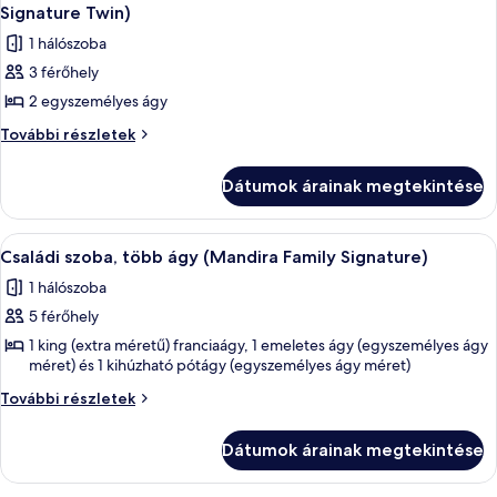
következő
Cottage
Signature Twin)
Club
Twin)
szoba
Cottage
1 hálószoba
további
összes
Twin)
részletei
3 férőhely
képének
2 egyszemélyes ágy
megtekintése:
Signature
Signature
További részletek
szoba,
szoba,
2
2
Dátumok árainak megtekintése
egyszemélyes
egyszemélyes
ágy
ágy
(Mandira
A
Családi szoba, több ágy (Mandira Famil
6
Club
(Mandira
Családi szoba, több ágy (Mandira Family Signature)
következő
Signature
Club
1 hálószoba
Twin)
szoba
Signature
további
5 férőhely
összes
Twin)
részletei
képének
1 king (extra méretű) franciaágy, 1 emeletes ágy (egyszemélyes ágy
méret) és 1 kihúzható pótágy (egyszemélyes ágy méret)
megtekintése:
Családi
Családi
További részletek
szoba,
szoba,
több
több
Dátumok árainak megtekintése
ágy
ágy
(Mandira
Family