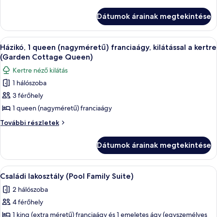
Signature
szoba,
több
szoba,
Dátumok árainak megtekintése
ágy
több
(Connecting
ágy
Mandira
A
Egy modern szállodai szoba két ággyal, n
8
(Connecting
Signature)
Házikó, 1 queen (nagyméretű) franciaágy, kilátással a kertre
következő
további
Mandira
(Garden Cottage Queen)
részletei
szoba
Signature)
Kertre néző kilátás
összes
1 hálószoba
képének
3 férőhely
megtekintése:
Házikó,
1 queen (nagyméretű) franciaágy
1
Házikó,
További részletek
queen
1
queen
(nagyméretű)
Dátumok árainak megtekintése
(nagyméretű)
franciaágy,
franciaágy,
kilátással
kilátással
A
Családi lakosztály (Pool Family Suite) |
6
a
a
Családi lakosztály (Pool Family Suite)
következő
kertre
kertre
2 hálószoba
(Garden
szoba
(Garden
Cottage
4 férőhely
összes
Cottage
Queen)
képének
1 king (extra méretű) franciaágy és 1 emeletes ágy (egyszemélyes