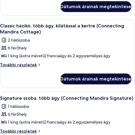
ágy,
ágy,
Dátumok árainak megtekintése
kilátással
kilátással
a
a
kertre
A
Egy hálószoba, amelyben található egy á
9
(Connecting
kertre
Classic házikó, több ágy, kilátással a kertre (Connecting
következő
Garden
Mandira Cottage)
(Connecting
Cottage)
szoba
Garden
2 hálószoba
további
összes
Cottage)
részletei
6 férőhely
képének
1 king (extra méretű) franciaágy és 2 egyszemélyes ágy
megtekintése:
Classic
Classic
További részletek
házikó,
házikó,
több
több
Dátumok árainak megtekintése
ágy,
ágy,
kilátással
kilátással
a
A
Egy modern szállodai szoba, amelyben 
7
kertre
a
Signature szoba, több ágy (Connecting Mandira Signature)
következő
(Connecting
kertre
1 hálószoba
Mandira
szoba
(Connecting
Cottage)
6 férőhely
összes
Mandira
további
képének
1 king (extra méretű) franciaágy és 2 egyszemélyes ágy
részletei
Cottage)
megtekintése:
Signature
További részletek