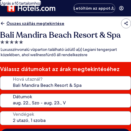
Ugrás a fő tartalomhoz
Letöltöm az appot
Összes szállás megtekintése
Bali Mandira Beach Resort & Spa
5.0
csillagos
Luxusszínvonalú vízparton található üdülő a(z) Legiani tengerpart
szálláshely
közelében, ahol wellnessfürdő áll rendelkezésre
Válassz dátumokat az árak megtekintéséhez
Hová utaznál?
Dátumok
Vendégek