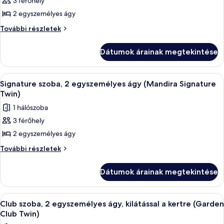
3 férőhely
összes
Cottage
további
képének
2 egyszemélyes ágy
részletei
Twin)
megtekintése:
Classic
További részletek
Classic
házikó,
2
házikó,
Dátumok árainak megtekintése
egyszemélyes
2
ágy
egyszemélyes
(Mandira
A
Egy modern szállodai szoba, amelyben 
4
ágy
Cottage
Signature szoba, 2 egyszemélyes ágy (Mandira Signature
következő
Twin)
(Mandira
Twin)
további
szoba
Cottage
1 hálószoba
részletei
összes
Twin)
3 férőhely
képének
2 egyszemélyes ágy
megtekintése:
Signature
Signature
További részletek
szoba,
szoba,
2
2
Dátumok árainak megtekintése
egyszemélyes
egyszemélyes
ágy
ágy
(Mandira
A
Egy szállodai szoba, amelyben egy nagy 
7
Signature
(Mandira
Club szoba, 2 egyszemélyes ágy, kilátással a kertre (Garden
következő
Twin)
Club Twin)
Signature
további
szoba