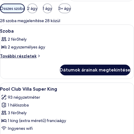
Szobákhoz
Összes szoba
2 ágy
1 ágy
3+ ágy
rendelkezésre
álló
28 szoba megjelenítése 28 közül
szűrők
A
Egy szállodai szoba, amelyben található 
8
Szoba
következő
2 férőhely
szoba
2 egyszemélyes ágy
összes
képének
Szoba
További részletek
további
megtekintése:
részletei
Szoba
Dátumok árainak megtekintése
A
Egy modern ház úszómedencével, fából 
9
Pool Club Villa Super King
következő
93 négyzetméter
szoba
1 hálószoba
összes
képének
3 férőhely
megtekintése:
1 king (extra méretű) franciaágy
Pool
Ingyenes wifi
Club