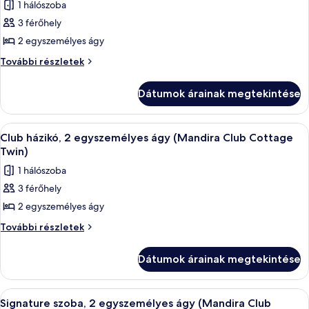
Twin)
1 hálószoba
részletei
összes
3 férőhely
képének
2 egyszemélyes ágy
megtekintése:
Club
Club
További részletek
szoba,
szoba,
2
2
Dátumok árainak megtekintése
egyszemélyes
egyszemélyes
ágy,
ágy,
kilátással
A
Egy hálószoba két ágyjal, íróasztallal, s
8
a
kilátással
Club házikó, 2 egyszemélyes ágy (Mandira Club Cottage
következő
kertre
Twin)
a
(Garden
szoba
kertre
1 hálószoba
Club
összes
(Garden
Twin)
3 férőhely
képének
további
Club
2 egyszemélyes ágy
megtekintése:
részletei
Twin)
Club
Club
További részletek
házikó,
házikó,
2
2
Dátumok árainak megtekintése
egyszemélyes
egyszemélyes
ágy
ágy
(Mandira
A
Egy modern szállodai szoba, amelyben 
4
Club
(Mandira
Signature szoba, 2 egyszemélyes ágy (Mandira Club