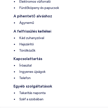
Elektromos vízforraló
Fürdőköpeny és papucsok
A pihentető alváshoz
Ágynemű
A felfrissülés kellékei
Kád zuhanyzóval
Hajszárító
Törölközők
Kapcsolattartás
Íróasztal
Ingyenes újságok
Telefon
Egyéb szolgáltatások
Takarítás naponta
Széf a szobában