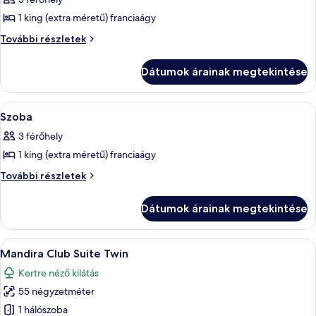
szoba
1 king (extra méretű) franciaágy
összes
képének
Szoba
További részletek
további
megtekintése:
részletei
Szoba
Dátumok árainak megtekintése
A
Egy szállodai szoba, amelyben található
7
Szoba
következő
3 férőhely
szoba
1 king (extra méretű) franciaágy
összes
képének
Szoba
További részletek
további
megtekintése:
részletei
Szoba
Dátumok árainak megtekintése
A
Egy hálószoba, amelyben ágy, éjjeliszem
14
Mandira Club Suite Twin
következő
Kertre néző kilátás
szoba
55 négyzetméter
összes
képének
1 hálószoba