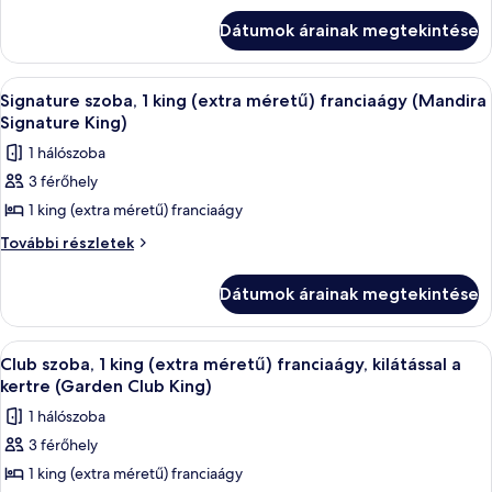
házikó,
1
1
Dátumok árainak megtekintése
king
king
(extra
(extra
méretű)
A
Egy szállodai szoba, amelyben van egy 
5
franciaágy
méretű)
Signature szoba, 1 king (extra méretű) franciaágy (Mandira
következő
(Mandira
Signature King)
franciaágy
Cottage
szoba
(Mandira
1 hálószoba
King)
összes
Cottage
további
3 férőhely
képének
részletei
King)
1 king (extra méretű) franciaágy
megtekintése:
Signature
Signature
További részletek
szoba,
szoba,
1
1
Dátumok árainak megtekintése
king
king
(extra
(extra
méretű)
A
Egy szállodai szoba, amelyben találhat
9
franciaágy
méretű)
Club szoba, 1 king (extra méretű) franciaágy, kilátással a
következő
(Mandira
kertre (Garden Club King)
franciaágy
Signature
szoba
(Mandira
1 hálószoba
King)
összes
Signature
további
3 férőhely
képének
részletei
King)
1 king (extra méretű) franciaágy
megtekintése: