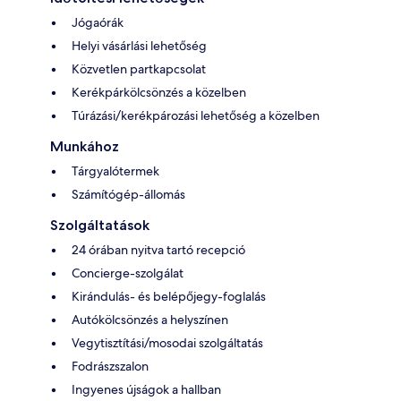
Jógaórák
Helyi vásárlási lehetőség
Közvetlen partkapcsolat
Kerékpárkölcsönzés a közelben
Túrázási/kerékpározási lehetőség a közelben
Munkához
Tárgyalótermek
Számítógép-állomás
Szolgáltatások
24 órában nyitva tartó recepció
Concierge-szolgálat
Kirándulás- és belépőjegy-foglalás
Autókölcsönzés a helyszínen
Vegytisztítási/mosodai szolgáltatás
Fodrászszalon
Ingyenes újságok a hallban