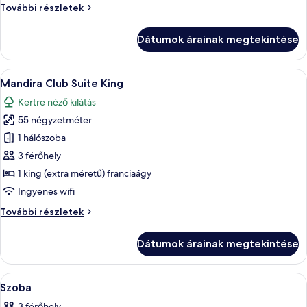
Pool
További részletek
Villa
Club
Super
Villa
Dátumok árainak megtekintése
Super
King
King
további
A
Egy hálószoba, amelyben ágy, éjjeliszem
15
részletei
Mandira Club Suite King
következő
Kertre néző kilátás
szoba
55 négyzetméter
összes
képének
1 hálószoba
megtekintése:
3 férőhely
Mandira
1 king (extra méretű) franciaágy
Club
Ingyenes wifi
Suite
Mandira
További részletek
King
Club
Suite
Dátumok árainak megtekintése
King
további
részletei
A
Egy szállodai szoba, amelyben található
7
Szoba
következő
3 férőhely