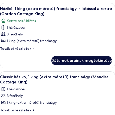
részletei
A
Egy szállodai szoba, amelyben található 
9
Házikó, 1 king (extra méretű) franciaágy, kilátással a kertre
következő
(Garden Cottage King)
szoba
Kertre néző kilátás
összes
1 hálószoba
képének
3 férőhely
megtekintése:
Házikó,
1 king (extra méretű) franciaágy
1
Házikó,
További részletek
king
1
king
(extra
Dátumok árainak megtekintése
(extra
méretű)
méretű)
franciaágy,
franciaágy,
A
Egy hálószoba, amelyben található egy á
9
kilátással
kilátással
Classic házikó, 1 king (extra méretű) franciaágy (Mandira
következő
a
a
Cottage King)
kertre
szoba
kertre
1 hálószoba
(Garden
összes
(Garden
Cottage
3 férőhely
képének
King)
Cottage
1 king (extra méretű) franciaágy
megtekintése:
további
King)
részletei
Classic
Classic
További részletek
házikó,