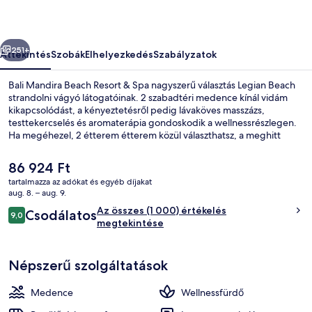
Spa
képgalériája
őző
Következő
251+
Áttekintés
Szobák
Elhelyezkedés
Szabályzatok
Bali Mandira Beach Resort & Spa nagyszerű választás Legian Beach
strandolni vágyó látogatóinak. 2 szabadtéri medence kínál vidám
kikapcsolódást, a kényeztetésről pedig lávaköves masszázs,
testtekercselés és aromaterápia gondoskodik a wellnessrészlegen.
Ha megéhezel, 2 étterem étterem közül választhatsz, a meghitt
bár/társalgó pedig hűsítő italokkal vár. A luxusszínvonalú üdülő más
fontos előnyei például a következők: medence melletti bár,
A
86 924 Ft
fitneszlétesítmény és gyermekmedence. Más utazók nagyra
jelenlegi
tartalmazza az adókat és egyéb díjakat
értékelik a szálláshely következő jellemzőit: segítőkész személyzet és
ár
aug. 8. – aug. 9.
családbarát szolgáltatások.
2 szabadtéri medence, napozóágyak
86 924 Ft
Értékelések
Az összes (1 000) értékelés
Csodálatos
9,0
9,0 ennyiből: 10
megtekintése
Népszerű szolgáltatások
Medence
Wellnessfürdő