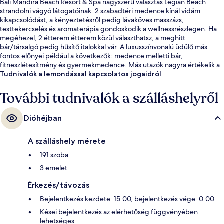
Bali Mandira Beach Resort & Spa nagyszerű választás Legian Beach
strandolni vágyó látogatóinak. 2 szabadtéri medence kínál vidám
kikapcsolódást, a kényeztetésről pedig lávaköves masszázs,
testtekercselés és aromaterápia gondoskodik a wellnessrészlegen. Ha
megéhezel, 2 étterem étterem közül választhatsz, a meghitt
bár/társalgó pedig hűsítő italokkal vár. A luxusszínvonalú üdülő más
fontos előnyei például a következők: medence melletti bár,
fitneszlétesítmény és gyermekmedence. Más utazók nagyra értékelik a
szálláshely következő jellemzőit: segítőkész személyzet és családbarát
Tudnivalók a lemondással kapcsolatos jogaidról
szolgáltatások.
További tudnivalók a szálláshelyről
Dióhéjban
A szálláshely mérete
191 szoba
3 emelet
Érkezés/távozás
Bejelentkezés kezdete: 15:00, bejelentkezés vége: 0:00
Kései bejelentkezés az elérhetőség függvényében
lehetséges