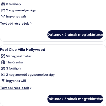
megtekintése:
3 férőhely
Mandira
2 egyszemélyes ágy
Club
Ingyenes wifi
Suite
Mandira
További részletek
Twin
Club
Suite
Dátumok árainak megtekintése
Twin
további
részletei
A
Egy modern ház úszómedencével, fából 
9
Pool Club Villa Hollywood
következő
94 négyzetméter
szoba
1 hálószoba
összes
képének
3 férőhely
megtekintése:
2 nagyméretű egyszemélyes ágy
Pool
Ingyenes wifi
Club
Pool
További részletek
Villa
Club
Hollywood
Villa
Dátumok árainak megtekintése
Hollywood
további