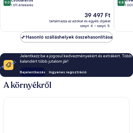
Csodálatos
Kiv
9,0
9,8
ennyiből:
ennyiből
1 011 értékelés
1 001
10,
10,
Az
39 497 Ft
Csodálatos,
Kivétele
ár
1 011
1 001
tartalmazza az adókat és egyéb díjakat
39 497 Ft
szept. 4. – szept. 5.
értékelés
értékelé
Hasonló szálláshelyek összehasonlítása
Jelentkezz be a jogosul kedvezményekért és extrákért. Több
kalandért több jutalom jár!
Bejelentkezés
Ingyenes regisztráció
A környékről