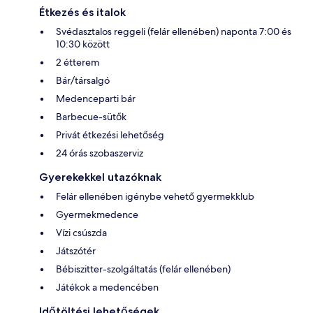
Étkezés és italok
Svédasztalos reggeli (felár ellenében) naponta 7:00 és
10:30 között
2 étterem
Bár/társalgó
Medenceparti bár
Barbecue-sütők
Privát étkezési lehetőség
24 órás szobaszerviz
Gyerekekkel utazóknak
Felár ellenében igénybe vehető gyermekklub
Gyermekmedence
Vízi csúszda
Játszótér
Bébiszitter-szolgáltatás (felár ellenében)
Játékok a medencében
Időtöltési lehetőségek