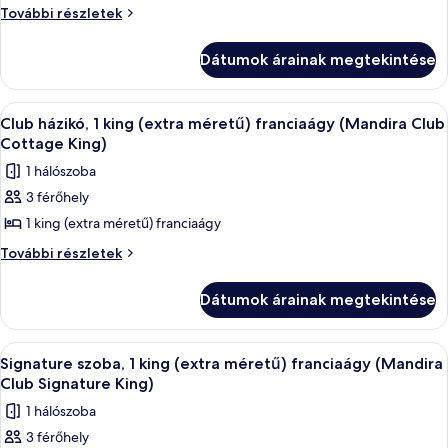
Club
Club
További részletek
szoba,
szoba,
1
1
Dátumok árainak megtekintése
king
king
(extra
(extra
méretű)
A
Egy hálószoba, amelyben található egy á
9
franciaágy,
méretű)
Club házikó, 1 king (extra méretű) franciaágy (Mandira Club
következő
kilátással
Cottage King)
franciaágy,
a
szoba
kilátással
1 hálószoba
kertre
összes
a
(Garden
3 férőhely
képének
Club
kertre
1 king (extra méretű) franciaágy
megtekintése:
King)
(Garden
további
Club
Club
További részletek
Club
részletei
házikó,
házikó,
King)
1
1
Dátumok árainak megtekintése
king
king
(extra
(extra
méretű)
A
Egy szállodai szoba, amelyben van egy 
5
franciaágy
méretű)
Signature szoba, 1 king (extra méretű) franciaágy (Mandira
következő
(Mandira
Club Signature King)
franciaágy
Club
szoba
(Mandira
1 hálószoba
Cottage
összes
Club
King)
3 férőhely
képének