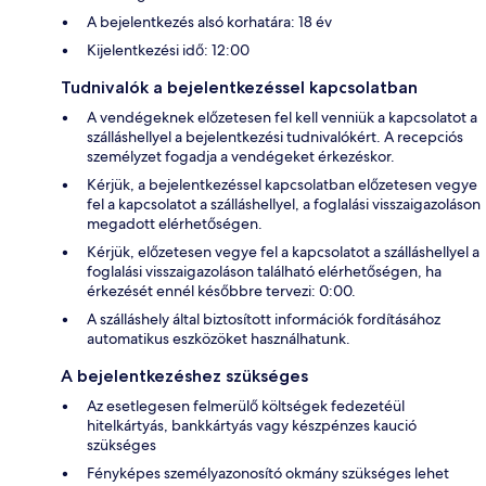
A bejelentkezés alsó korhatára: 18 év
Kijelentkezési idő: 12:00
Tudnivalók a bejelentkezéssel kapcsolatban
A vendégeknek előzetesen fel kell venniük a kapcsolatot a
szálláshellyel a bejelentkezési tudnivalókért. A recepciós
személyzet fogadja a vendégeket érkezéskor.
Kérjük, a bejelentkezéssel kapcsolatban előzetesen vegye
fel a kapcsolatot a szálláshellyel, a foglalási visszaigazoláson
megadott elérhetőségen.
Kérjük, előzetesen vegye fel a kapcsolatot a szálláshellyel a
foglalási visszaigazoláson található elérhetőségen, ha
érkezését ennél későbbre tervezi: 0:00.
A szálláshely által biztosított információk fordításához
automatikus eszközöket használhatunk.
A bejelentkezéshez szükséges
Az esetlegesen felmerülő költségek fedezetéül
hitelkártyás, bankkártyás vagy készpénzes kaució
szükséges
Fényképes személyazonosító okmány szükséges lehet