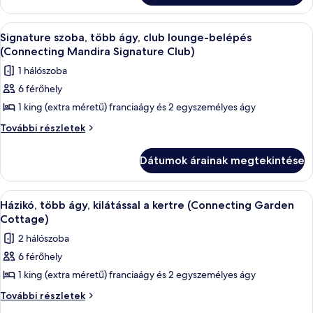
ágy,
club
club
lounge-
A
Egy modern szállodai szoba, amelyben 
7
belépés
lounge-
Signature szoba, több ágy, club lounge-belépés
következő
(Connecting
(Connecting Mandira Signature Club)
belépés
Mandira
szoba
(Connecting
1 hálószoba
Club
összes
Mandira
Cottage)
6 férőhely
képének
további
Club
1 king (extra méretű) franciaágy és 2 egyszemélyes ágy
megtekintése:
részletei
Cottage)
Signature
Signature
További részletek
szoba,
szoba,
több
több
Dátumok árainak megtekintése
ágy,
ágy,
club
club
lounge-
A
Egy kétágyas szoba íróasztallal, televíz
14
belépés
lounge-
Házikó, több ágy, kilátással a kertre (Connecting Garden
következő
(Connecting
Cottage)
belépés
Mandira
szoba
(Connecting
2 hálószoba
Signature
összes
Mandira
Club)
6 férőhely
képének
további
Signature
1 king (extra méretű) franciaágy és 2 egyszemélyes ágy
megtekintése:
részletei
Club)
Házikó,
Házikó,
További részletek
több
több