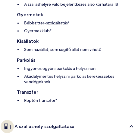
A szálláshelyre való bejelentkezés alsó korhatára 18
Gyermekek
Bébiszitter-szolgáltatás*
Gyermekklub*
Kisállatok
Sem háziállat, sem segítő állat nem vihető
Parkolás
Ingyenes egyéni parkolás a helyszínen
Akadálymentes helyszíni parkolás kerekesszékes
vendégeknek
Transzfer
Reptéri transzfer*
A szálláshely szolgáltatásai