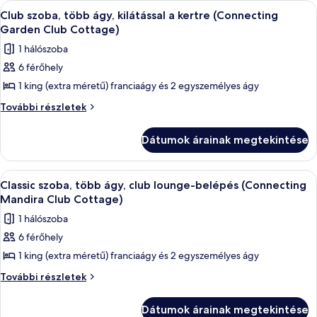
(Mandira
A
Egy szállodai szoba, amelyben találhat
8
Signature)
Club szoba, több ágy, kilátással a kertre (Connecting
Family
következő
további
Garden Club Cottage)
Signature)
részletei
szoba
1 hálószoba
összes
6 férőhely
képének
1 king (extra méretű) franciaágy és 2 egyszemélyes ágy
megtekintése:
Club
Club
További részletek
szoba,
szoba,
több
több
Dátumok árainak megtekintése
ágy,
ágy,
kilátással
kilátással
a
A
Egy hálószoba, amelyben található egy á
11
kertre
a
Classic szoba, több ágy, club lounge-belépés (Connecting
következő
(Connecting
Mandira Club Cottage)
kertre
Garden
szoba
(Connecting
1 hálószoba
Club
összes
Garden
Cottage)
6 férőhely
képének
további
Club
1 king (extra méretű) franciaágy és 2 egyszemélyes ágy
megtekintése:
részletei
Cottage)
Classic
Classic
További részletek
szoba,
szoba,
több
több
Dátumok árainak megtekintése
ágy,