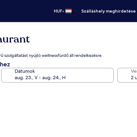
•
HUF
Szálláshely meghirdetése
aurant
rű szolgáltatást nyújtó wellnessfürdő áll rendelkezésre
éhez
Dátumok
Ve