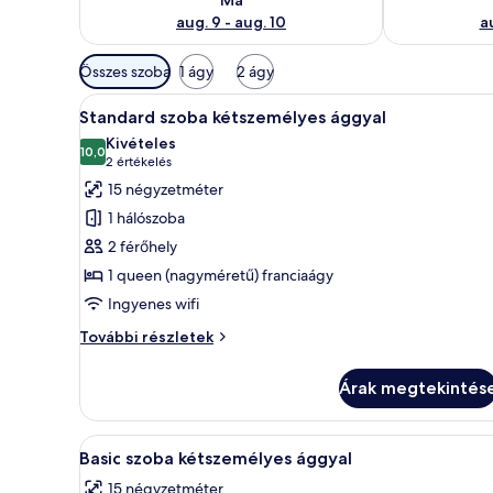
aug. 9 - aug. 10
au
Szobákhoz
Összes szoba
1 ágy
2 ágy
rendelkezésre
A
Egy rendezett hálószoba, melyb
álló
6
Standard szoba kétszemélyes ággyal
következő
szűrők
Kivételes
szoba
10,0
10-ből 10,0
(2
2 értékelés
összes
értékelés)
15 négyzetméter
képének
1 hálószoba
megtekintése:
2 férőhely
Standard
1 queen (nagyméretű) franciaágy
szoba
Ingyenes wifi
kétszemélyes
ággyal
Standard
További részletek
szoba
kétszemélyes
Árak megtekintés
ággyal
további
részletei
A
Egy szállodai szoba, amelyben e
5
Basic szoba kétszemélyes ággyal
következő
15 négyzetméter