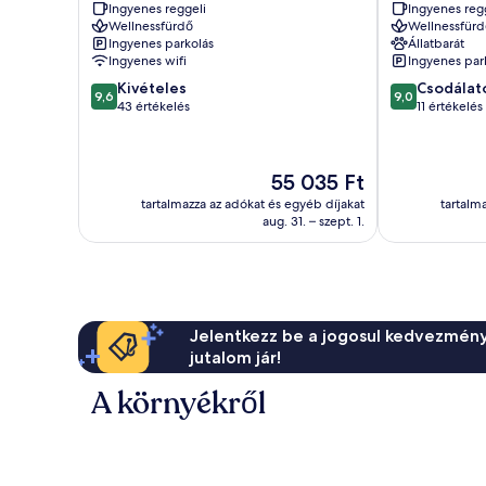
Ingyenes reggeli
Ingyenes reg
Wellnessfürdő
Wellnessfürd
Ingyenes parkolás
Állatbarát
Ingyenes wifi
Ingyenes par
9.6
9.0
Kivételes
Csodálat
9,6
9,0
ennyiből:
ennyiből:
43 értékelés
11 értékelés
10,
10,
Kivételes,
Csodálatos,
43
11
Az
55 035 Ft
értékelés
értékelés
ár
tartalmazza az adókat és egyéb díjakat
tartalm
55 035 Ft
aug. 31. – szept. 1.
Jelentkezz be a jogosul kedvezmény
jutalom jár!
A környékről