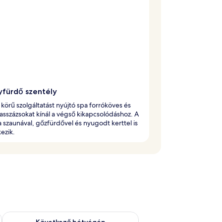
fürdő szentély
s körű szolgáltatást nyújtó spa forróköves és
sszázsokat kínál a végső kikapcsolódáshoz. A
a szaunával, gőzfürdővel és nyugodt kerttel is
ezik.
ellenőrzése: aug. 14 - aug. 16
A következő hétvégi rendelkezésre állás ellenőrzése: aug. 21 -
Következő hétvégén