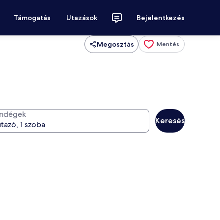
Támogatás
Utazások
Bejelentkezés
Megosztás
Mentés
ndégek
Keresés