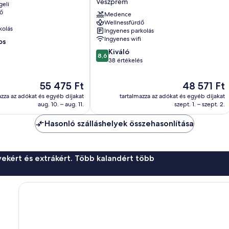
Veszprém
geli
Konferencia
ő
Hotel
Medence
Wellnessfürdő
Veszprém
kolás
Ingyenes parkolás
Ingyenes wifi
os
8.6
Kiváló
8,6
ennyiből:
38 értékelés
10,
Kiváló,
Az
Az
55 475 Ft
48 571 Ft
38
ár
ár
azza az adókat és egyéb díjakat
tartalmazza az adókat és egyéb díjakat
értékelés
55 475 Ft
48 571 Ft
aug. 10. – aug. 11.
szept. 1. – szept. 2.
Hasonló szálláshelyek összehasonlítása
ekért és extrákért. Több kalandért több