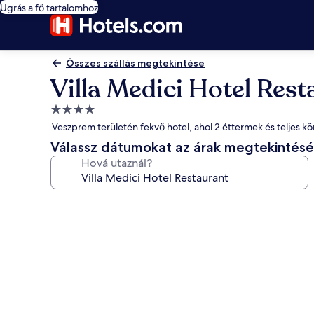
Ugrás a fő tartalomhoz
Összes szállás megtekintése
Villa Medici Hotel Rest
4.0
csillagos
Veszprem területén fekvő hotel, ahol 2 éttermek és teljes kö
szálláshely
Válassz dátumokat az árak megtekintés
Hová utaznál?
A(z)
Villa
Medici
Hotel
Restaurant
képgalériája