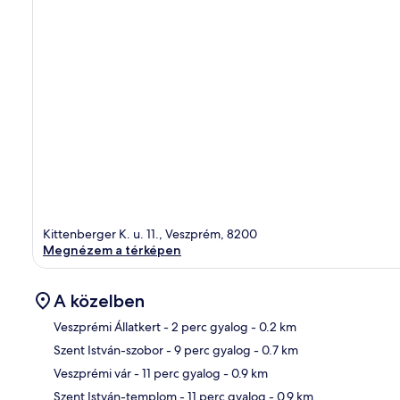
Kittenberger K. u. 11., Veszprém, 8200
Megnézem a térképen
A közelben
Veszprémi Állatkert
- 2 perc gyalog
- 0.2 km
Szent István-szobor
- 9 perc gyalog
- 0.7 km
Tér
Veszprémi vár
- 11 perc gyalog
- 0.9 km
Szent István-templom
- 11 perc gyalog
- 0.9 km