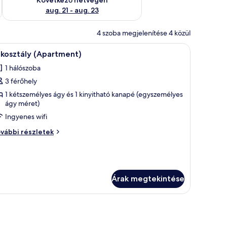
aug. 21 - aug. 23
4 szoba megjelenítése 4 közül
önnyel ellátott ablak található.
 egy ágy, éjjeliszekrények, egy pad, egy kis asztal gyümölcsökkel, és egy rad
Egy kétágyas szoba, íróasztallal, asztali lámpáv
6
akosztály (Apartment)
övetkező
1 hálószoba
zoba
3 férőhely
sszes
épének
1 kétszemélyes ágy és 1 kinyitható kanapé (egyszemélyes
ágy méret)
egtekintése:
Ingyenes wifi
akosztály
Apartment)
kosztály
vábbi részletek
partment)
vábbi
szletei
Árak megtekintése
falon mintás tapéta található.