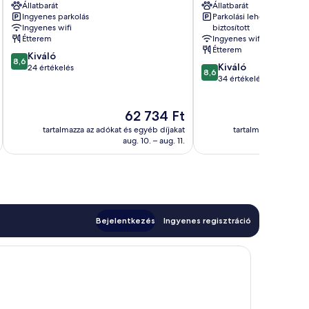
Állatbarát
Állatbarát
Veszprém
Székesfehérvár
Ingyenes parkolás
Parkolási lehetőség
Ingyenes wifi
biztosított
Étterem
Ingyenes wifi
Étterem
8.6
Kiváló
8,6
8.6
Kiváló
ennyiből:
24 értékelés
8,6
ennyiből:
34 értékelés
10,
10,
Kiváló,
Kiváló,
24
Az
62 734 Ft
34
értékelés
ár
értékelés
tartalmazza az adókat és egyéb díjakat
tartalmazza az adóka
62 734 Ft
aug. 10. – aug. 11.
Bejelentkezés
Ingyenes regisztráció