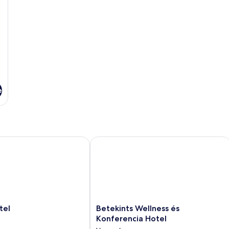
e
l
Betekints Wellness és Konferencia Ho
Betekints
tel
Betekints Wellness és
Wellness
Konferencia Hotel
és