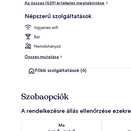
Az összes (629) értékelés megtekintése
Fizetős svéd
Népszerű szolgáltatások
Ingyenes wifi
Bár
Nemdohányzó
Összes mutatása
Főbb szolgáltatások
(6)
Szobaopciók
A rendelkezésre állás ellenőrzése ezekr
A ma esti rendelkezésre állás ellenőrzése: aug. 8 - a
A holnapi rend
Ma
aug. 8 - aug. 9
a