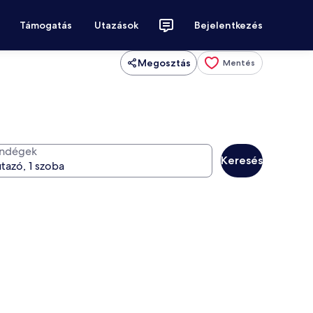
Támogatás
Utazások
Bejelentkezés
Megosztás
Mentés
ndégek
Keresés