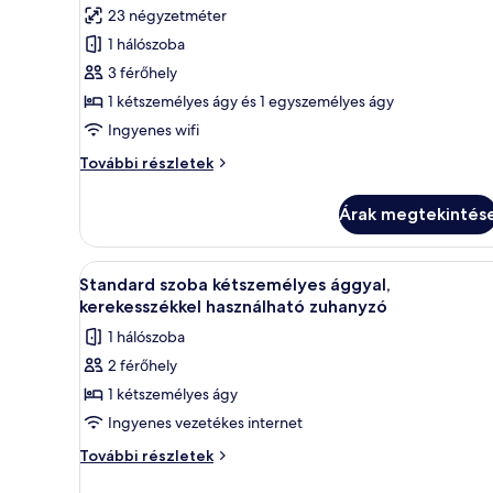
összes
értékelés)
23 négyzetméter
képének
1 hálószoba
megtekintése:
3 férőhely
Standard
1 kétszemélyes ágy és 1 egyszemélyes ágy
háromágyas
Ingyenes wifi
szoba
Standard
További részletek
háromágyas
szoba
Árak megtekintés
további
részletei
A
Standard szoba kétszemélyes á
6
Standard szoba kétszemélyes ággyal,
következő
kerekesszékkel használható zuhanyzó
szoba
1 hálószoba
összes
2 férőhely
képének
1 kétszemélyes ágy
megtekintése:
Standard
Ingyenes vezetékes internet
szoba
Standard
További részletek
kétszemélyes
szoba