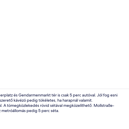
Recepció
rplatz és Gendarmenmarkt tér is csak 5 perc autóval. Jól fog esni
zerető kávézó pedig tökéletes, ha harapnál valamit.
val. A tömegközlekedés rövid sétával megközelíthető: Mollstraße-
Bár (a szállá
 metróállomás pedig 5 perc séta.