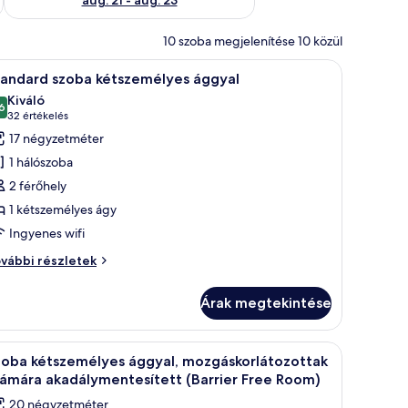
10 szoba megjelenítése 10 közül
 ágy, egy íróasztal, egy szék, egy televízió és egy függönnyel ellátott ablak 
Egy szállodai szoba, amelyben egy nagy ágy, eg
4
tandard szoba kétszemélyes ággyal
övetkező
Kiváló
zoba
6
10-ből 8,6
(32
32 értékelés
sszes
értékelés)
17 négyzetméter
épének
1 hálószoba
egtekintése:
2 férőhely
tandard
1 kétszemélyes ágy
zoba
Ingyenes wifi
étszemélyes
ggyal
andard
vábbi részletek
oba
tszemélyes
Árak megtekintése
gyal
vábbi
szletei
ágy, egy íróasztal, egy szék és egy televízió található.
Egy modern szállodai szoba, amelyben egy nagy 
4
zoba kétszemélyes ággyal, mozgáskorlátozottak
övetkező
ámára akadálymentesített (Barrier Free Room)
zoba
20 négyzetméter