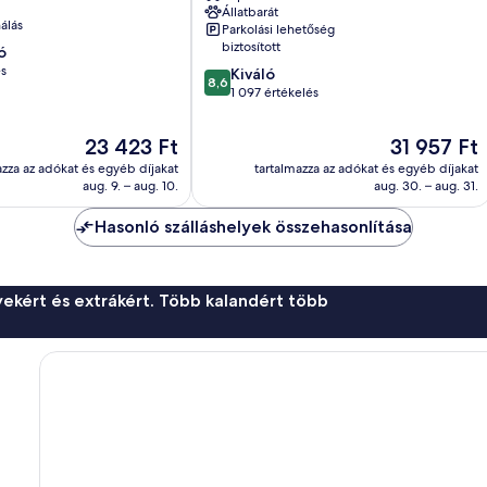
Állatbarát
Lichtenberg
álás
Parkolási lehetőség
biztosított
ó
és
8.6
Kiváló
8,6
ennyiből:
1 097 értékelés
10,
Kiváló,
Az
Az
23 423 Ft
31 957 Ft
1 097
ár
ár
azza az adókat és egyéb díjakat
tartalmazza az adókat és egyéb díjakat
értékelés
23 423 Ft
31 957 Ft
aug. 9. – aug. 10.
aug. 30. – aug. 31.
Hasonló szálláshelyek összehasonlítása
ekért és extrákért. Több kalandért több