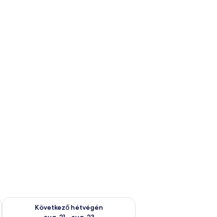
ellenőrzése: aug. 14 - aug. 16
A következő hétvégi rendelkezésre állás ellenőrzése: aug. 21 -
Következő hétvégén
aug. 21 - aug. 23