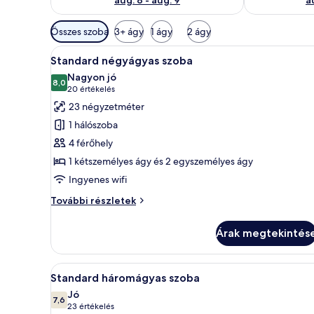
Szobákhoz
Összes szoba
3+ ágy
1 ágy
2 ágy
rendelkezésre
A
Egy modern szállodai szoba, am
álló
5
Standard négyágyas szoba
következő
szűrők
Nagyon jó
szoba
8,0
10-ből 8,0
(20
20 értékelés
összes
értékelés)
23 négyzetméter
képének
1 hálószoba
megtekintése:
4 férőhely
Standard
1 kétszemélyes ágy és 2 egyszemélyes ágy
négyágyas
Ingyenes wifi
szoba
Standard
További részletek
négyágyas
szoba
Árak megtekintés
további
részletei
A
Egy szállodai szoba, amelyben e
5
Standard háromágyas szoba
következő
Jó
szoba
7,6
10-ből 7,6
(23
23 értékelés