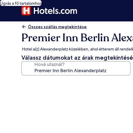
Ugrás a fő tartalomhoz
Összes szállás megtekintése
Premier Inn Berlin Ale
Hotel a(z) Alexanderplatz közelében, ahol étterem áll rende
Válassz dátumokat az árak megtekintés
Hová utaznál?
A(z)
Premier
Inn
Berlin
Alexanderplatz
képgalériája