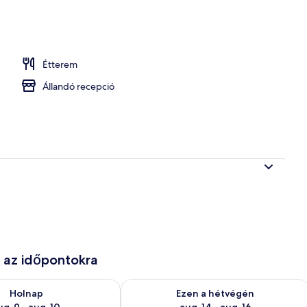
asztalos reggeli mindennap
Étterem
Állandó recepció
e az időpontokra
ug. 9
elkezésre állás ellenőrzése: aug. 9 - aug. 10
A mostani hétvégi rendelkezésre állás 
Holnap
Ezen a hétvégén
ug. 9 - aug. 10
aug. 14 - aug. 16