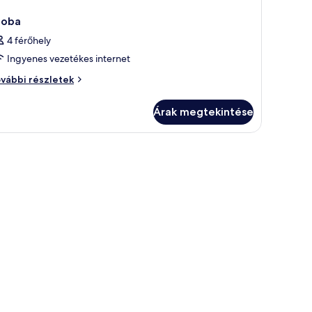
zoba
4 férőhely
Ingyenes vezetékes internet
oba
vábbi részletek
vábbi
szletei
Árak megtekintése