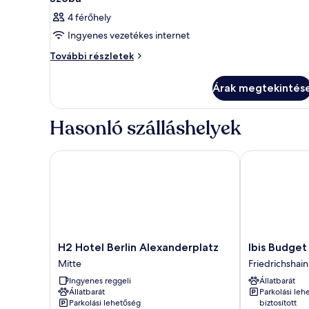
4 férőhely
Ingyenes vezetékes internet
Szoba
További részletek
további
részletei
Árak megtekintés
Hasonló szálláshelyek
H2 Hotel Berlin Alexanderplatz
Ibis Budget B
H2
Ibis
H2 Hotel Berlin Alexanderplatz
Ibis Budget
Hotel
Budget
Mitte
Friedrichshain
Berlin
Berlin
Ingyenes reggeli
Állatbarát
Alexanderplatz
Alexanderplat
Állatbarát
Parkolási leh
Mitte
Friedrichshain
Parkolási lehetőség
biztosított