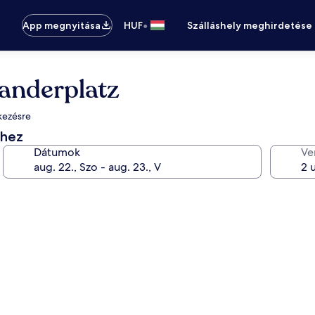
•
App megnyitása
HUF
Szálláshely meghirdetése
xanderplatz
lkezésre
éhez
Dátumok
Ve