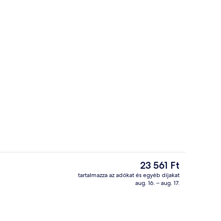
Lounge
A
23 561 Ft
jelenlegi
tartalmazza az adókat és egyéb díjakat
ár
aug. 16. – aug. 17.
shelyen)
Külső rész
23 561 Ft