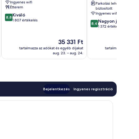
Ingyenes wifi
Parkolási lehetőség
Alexanderplatz
Étterem
biztosított
Mitte
Ingyenes wifi
8.8
Kiváló
8,8
ennyiből:
1 807 értékelés
8.4
Nagyon jó
8,4
10,
ennyiből:
1 372 értékelés
Kiváló,
10,
1 807
Nagyon
Az
35 331 Ft
értékelés
jó,
ár
tartalmazza az adókat és egyéb díjakat
tartalmazza az adóka
1 372
35 331 Ft
aug. 23. – aug. 24.
értékelés
Bejelentkezés
Ingyenes regisztráció