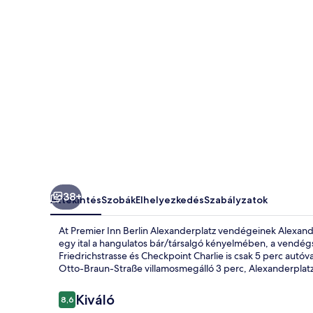
38+
Áttekintés
Szobák
Elhelyezkedés
Szabályzatok
At Premier Inn Berlin Alexanderplatz vendégeinek Alexande
egy ital a hangulatos bár/társalgó kényelmében, a vendégs
Friedrichstrasse és Checkpoint Charlie is csak 5 perc autó
Otto-Braun-Straße villamosmegálló 3 perc, Alexanderplatz
Értékelések
Kiváló
8,6
8,6 ennyiből: 10