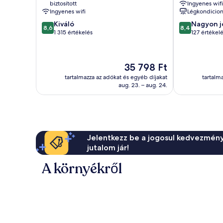
biztosított
Ingyenes wifi
Ingyenes wifi
Légkondicion
8.6
8.4
Kiváló
Nagyon j
8,6
8,4
ennyiből:
ennyiből:
1 315 értékelés
127 értékel
10,
10,
Kiváló,
Nagyon
1 315
jó,
Az
35 798 Ft
értékelés
127
ár
értékelés
tartalmazza az adókat és egyéb díjakat
tartalm
35 798 Ft
aug. 23. – aug. 24.
Jelentkezz be a jogosul kedvezmény
jutalom jár!
A környékről