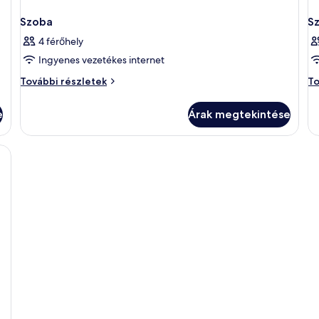
Szoba
S
4 férőhely
Ingyenes vezetékes internet
Szoba
Sz
További részletek
To
további
to
részletei
ré
e
Árak megtekintése