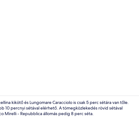
Superior szo
lina kikötő és Lungomare Caracciolo is csak 5 perc sétára van tőle.
bb 10 percnyi sétával elérhető. A tömegközlekedés rövid sétával
o Mirelli - Repubblica állomás pedig 8 perc séta.
Superior szob