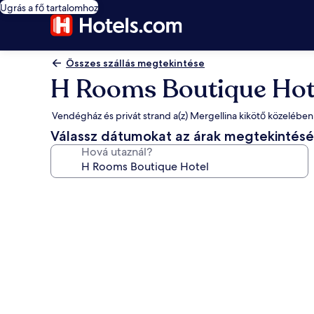
Ugrás a fő tartalomhoz
Összes szállás megtekintése
H Rooms Boutique Hot
Vendégház és privát strand a(z) Mergellina kikötő közelében
Válassz dátumokat az árak megtekintés
Hová utaznál?
A(z)
H
Rooms
Boutique
Hotel
képgalériája