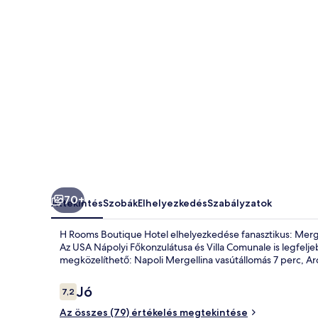
70+
Áttekintés
Szobák
Elhelyezkedés
Szabályzatok
H Rooms Boutique Hotel elhelyezkedése fanasztikus: Mergel
Az USA Nápolyi Főkonzulátusa és Villa Comunale is legfelje
megközelíthető: Napoli Mergellina vasútállomás 7 perc, Arc
Értékelések
Jó
7,2
7,2 ennyiből: 10
Az összes (79) értékelés megtekintése