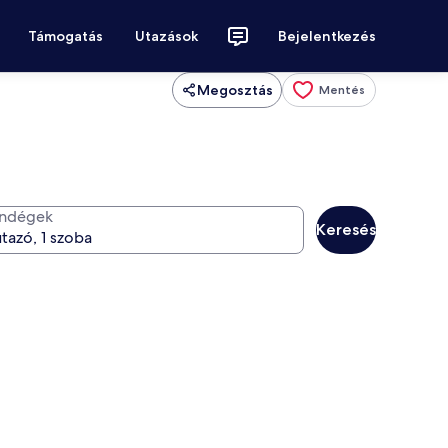
Támogatás
Utazások
Bejelentkezés
Megosztás
Mentés
ndégek
Keresés