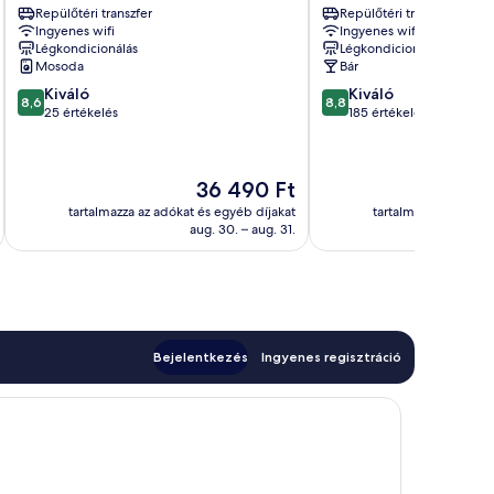
Repülőtéri transzfer
Repülőtéri transzfer
di
900
Ingyenes wifi
Ingyenes wifi
Chiaia
Chiaia
Légkondicionálás
Légkondicionálás
Chiaia
Mosoda
Bár
8.6
8.8
Kiváló
Kiváló
8,6
8,8
ennyiből:
ennyiből:
25 értékelés
185 értékelés
10,
10,
Kiváló,
Kiváló,
25
185
Az
36 490 Ft
értékelés
értékelés
ár
tartalmazza az adókat és egyéb díjakat
tartalmazza az adóka
36 490 Ft
aug. 30. – aug. 31.
Bejelentkezés
Ingyenes regisztráció