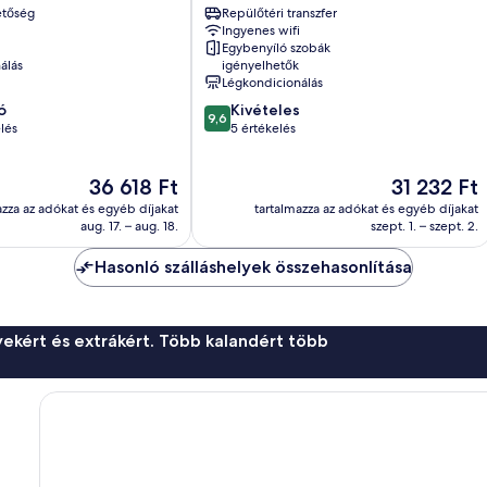
etőség
Repülőtéri transzfer
városközpont
Ingyenes wifi
Egybenyíló szobák
álás
igényelhetők
Légkondicionálás
9.6
ó
Kivételes
9,6
ennyiből:
lés
5 értékelés
10,
Kivételes,
Az
Az
36 618 Ft
31 232 Ft
5
ár
ár
értékelés
azza az adókat és egyéb díjakat
tartalmazza az adókat és egyéb díjakat
36 618 Ft
31 232 Ft
aug. 17. – aug. 18.
szept. 1. – szept. 2.
Hasonló szálláshelyek összehasonlítása
ekért és extrákért. Több kalandért több