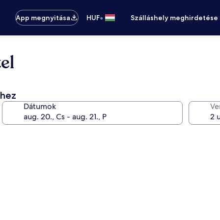
•
App megnyitása
HUF
Szálláshely meghirdetése
el
éhez
Dátumok
Ve