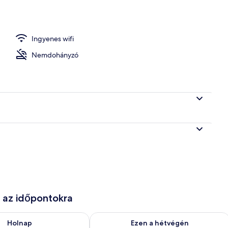
a kétszemélyes ággyal, 1 hálószobával, erkély | Minibár, széf a szobában, íróa
Ingyenes wifi
Nemdohányzó
e az időpontokra
g. 7
elkezésre állás ellenőrzése: aug. 7 - aug. 8
A mostani hétvégi rendelkezésre állás 
Holnap
Ezen a hétvégén