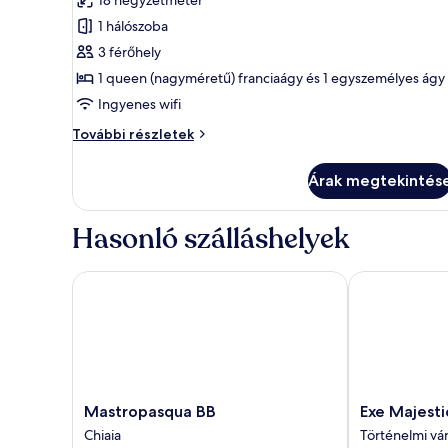
összes
1 hálószoba
képének
3 férőhely
megtekintése:
Comfort
1 queen (nagyméretű) franciaágy és 1 egyszemélyes ágy
háromágyas
Ingyenes wifi
szoba,
Comfort
További részletek
1
háromágyas
hálószobával,
szoba,
Árak megtekintés
1
privát
hálószobával,
fürdőszoba,
privát
Hasonló szálláshelyek
udvari
fürdőszoba,
udvari
további
Mastropasqua BB
Exe Majestic
részletei
Mastropasqua
Exe
Mastropasqua BB
Exe Majesti
BB
Majestic
Chiaia
Történelmi vá
Chiaia
Történelmi