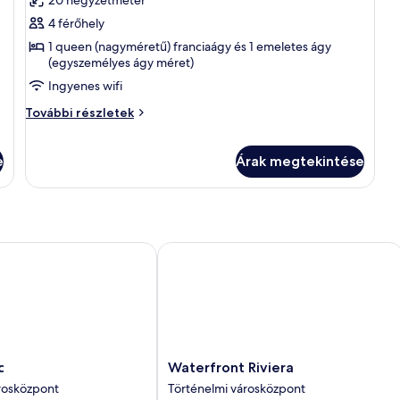
további
udvari
összes
részletei
4 férőhely
képének
1 queen (nagyméretű) franciaágy és 1 emeletes ágy
megtekintése:
(egyszemélyes ágy méret)
Családi
Ingyenes wifi
négágyas
szoba,
Családi
További részletek
négágyas
1
szoba,
hálószobával,
1
e
Árak megtekintése
privát
hálószobával,
fürdőszoba,
privát
fürdőszoba,
udvari
udvari
további
Waterfront Riviera
részletei
Waterfront
c
Waterfront Riviera
Riviera
rosközpont
Történelmi városközpont
Történelmi