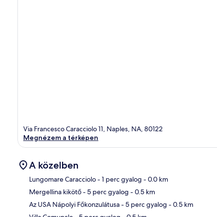
Via Francesco Caracciolo 11, Naples, NA, 80122
Megnézem a térképen
A közelben
Lungomare Caracciolo
- 1 perc gyalog
- 0.0 km
Mergellina kikötő
- 5 perc gyalog
- 0.5 km
Tér
Az USA Nápolyi Főkonzulátusa
- 5 perc gyalog
- 0.5 km
Villa Comunale
- 5 perc gyalog
- 0.5 km