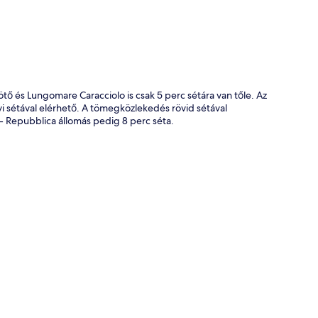
ő és Lungomare Caracciolo is csak 5 perc sétára van tőle. Az
i sétával elérhető. A tömegközlekedés rövid sétával
 - Repubblica állomás pedig 8 perc séta.