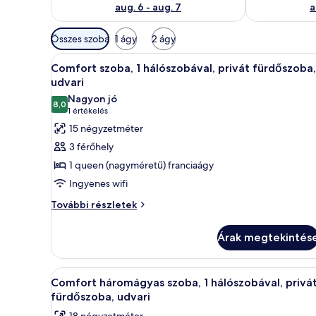
aug. 6 - aug. 7
a
Szobákhoz
Összes szoba
1 ágy
2 ágy
rendelkezésre
A
Egy szállodai szoba, amelyben t
álló
16
Comfort szoba, 1 hálószobával, privát fürdőszoba,
következő
szűrők
udvari
szoba
Nagyon jó
8,0
összes
10-ből 8,0
(1
1 értékelés
képének
értékelés)
15 négyzetméter
megtekintése:
3 férőhely
Comfort
1 queen (nagyméretű) franciaágy
szoba,
Ingyenes wifi
1
Comfort
hálószobával,
További részletek
szoba,
privát
1
fürdőszoba,
Árak megtekintés
hálószobával,
udvari
privát
fürdőszoba,
A
Egy szállodai szoba, amelyben t
12
udvari
Comfort háromágyas szoba, 1 hálószobával, privá
következő
további
fürdőszoba, udvari
részletei
szoba
18 négyzetméter