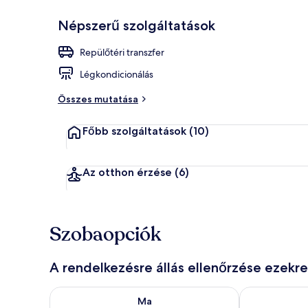
Népszerű szolgáltatások
Superior szob
Repülőtéri transzfer
Légkondicionálás
Összes mutatása
Főbb szolgáltatások
(10)
Az otthon érzése
(6)
Szobaopciók
A rendelkezésre állás ellenőrzése ezekr
A ma esti rendelkezésre állás ellenőrzése: aug. 6 - au
A holnapi rend
Ma