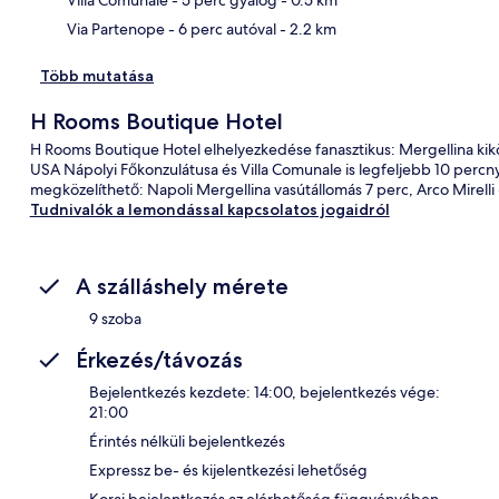
Via Partenope
- 6 perc autóval
- 2.2 km
Több mutatása
H Rooms Boutique Hotel
H Rooms Boutique Hotel elhelyezkedése fanasztikus: Mergellina kiköt
USA Nápolyi Főkonzulátusa és Villa Comunale is legfeljebb 10 percny
megközelíthető: Napoli Mergellina vasútállomás 7 perc, Arco Mirelli
Tudnivalók a lemondással kapcsolatos jogaidról
A szálláshely mérete
9 szoba
Érkezés/távozás
Bejelentkezés kezdete: 14:00, bejelentkezés vége:
21:00
Érintés nélküli bejelentkezés
Expressz be- és kijelentkezési lehetőség
Korai bejelentkezés az elérhetőség függvényében