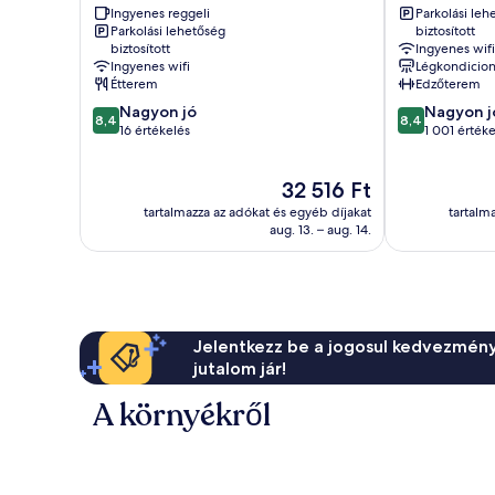
Ingyenes reggeli
Parkolási leh
városközpont
Parkolási lehetőség
biztosított
biztosított
Ingyenes wifi
Ingyenes wifi
Légkondicion
Étterem
Edzőterem
8.4
8.4
Nagyon jó
Nagyon j
8,4
8,4
ennyiből:
ennyiből:
16 értékelés
1 001 értéke
10,
10,
Nagyon
Nagyon
Az
32 516 Ft
jó,
jó,
ár
16
1 001
tartalmazza az adókat és egyéb díjakat
tartalm
32 516 Ft
értékelés
értékelés
aug. 13. – aug. 14.
Jelentkezz be a jogosul kedvezmény
jutalom jár!
A környékről