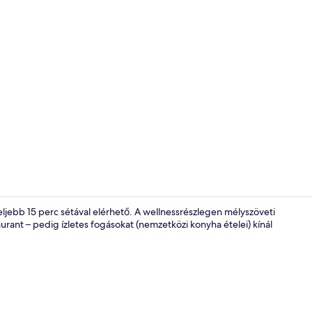
Bár (a szállá
ljebb 15 perc sétával elérhető. A wellnessrészlegen mélyszöveti
rant – pedig ízletes fogásokat (nemzetközi konyha ételei) kínál
Lobby pihen