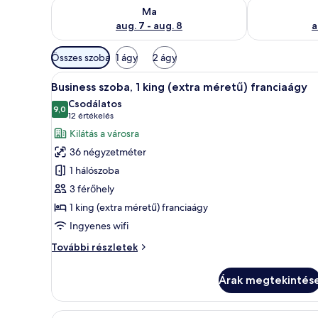
A ma esti rendelkezésre állás ellenőrzése: aug. 7 - au
A holnapi rend
Ma
aug. 7 - aug. 8
a
Szobákhoz
Összes szoba
1 ágy
2 ágy
rendelkezésre
A
Egy szállodai szoba, amelyben e
álló
17
Business szoba, 1 king (extra méretű) franciaágy
következő
szűrők
Csodálatos
szoba
9,0
10-ből 9,0
(12
12 értékelés
összes
értékelés)
Kilátás a városra
képének
36 négyzetméter
megtekintése:
1 hálószoba
Business
3 férőhely
szoba,
1 king (extra méretű) franciaágy
1
king
Ingyenes wifi
(extra
Business
További részletek
méretű)
szoba,
1
franciaágy
Árak megtekintés
king
(extra
méretű)
A
Egy franciaágy, fejrészlettel, k