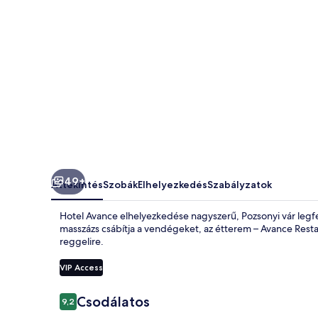
49+
Áttekintés
Szobák
Elhelyezkedés
Szabályzatok
Hotel Avance elhelyezkedése nagyszerű, Pozsonyi vár legfe
masszázs csábítja a vendégeket, az étterem – Avance Restau
reggelire.
VIP Access
Értékelések
Csodálatos
9,2
9,2 ennyiből: 10