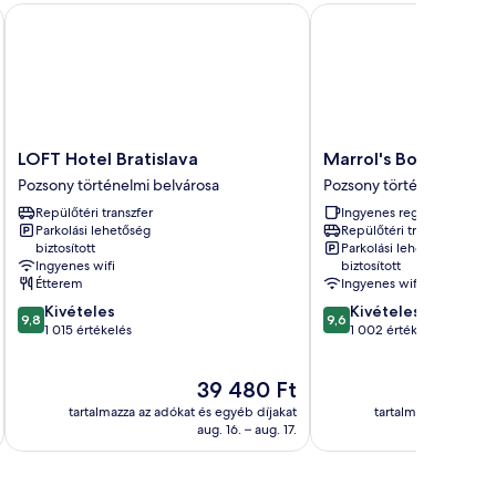
LOFT Hotel Bratislava
Marrol's Boutique Hote
LOFT
Marrol's
LOFT Hotel Bratislava
Marrol's Boutique H
Hotel
Boutique
Pozsony történelmi belvárosa
Pozsony történelmi belvá
Bratislava
Hotel
Repülőtéri transzfer
Ingyenes reggeli
Pozsony
Pozsony
Parkolási lehetőség
Repülőtéri transzfer
történelmi
történelmi
biztosított
Parkolási lehetőség
belvárosa
belvárosa
Ingyenes wifi
biztosított
Étterem
Ingyenes wifi
9.8
9.6
Kivételes
Kivételes
9,8
9,6
ennyiből:
ennyiből:
1 015 értékelés
1 002 értékelés
10,
10,
Kivételes,
Kivételes,
Az
39 480 Ft
1 015
1 002
ár
értékelés
értékelés
tartalmazza az adókat és egyéb díjakat
tartalmazza az adóka
39 480 Ft
aug. 16. – aug. 17.