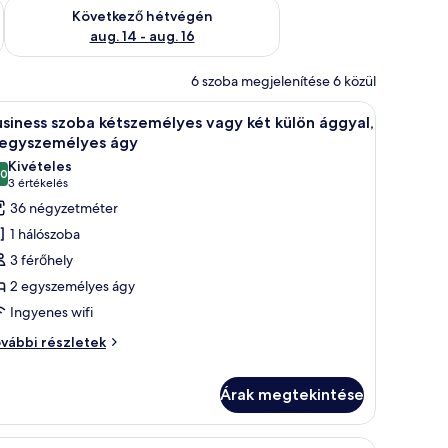
ellenőrzése: aug. 7 - aug. 9
A következő hétvégi rendelkezésre állás ellenőrzése: aug. 14 -
Következő hétvégén
aug. 14 - aug. 16
6 szoba megjelenítése 6 közül
lálható.
pernyős televízió van felszerelve egy fa panelre, egy üveg kávézóasztal, eg
Egy szállodai szoba két ággyal, íróasztallal, s
12
siness szoba kétszemélyes vagy két külön ággyal,
övetkező
 egyszemélyes ágy
zoba
Kivételes
,0
sszes
10-ből 10,0
(3
3 értékelés
épének
értékelés)
36 négyzetméter
egtekintése:
1 hálószoba
usiness
3 férőhely
zoba
2 egyszemélyes ágy
étszemélyes
Ingyenes wifi
agy
ét
siness
vábbi részletek
oba
ülön
tszemélyes
ggyal,
Árak megtekintése
gy
t
gyszemélyes
lön