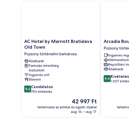
AC Hotel by Marriott Bratislava Old Town
Arcadia Bout
AC
Arcadia
AC Hotel by Marriott Bratislava
Arcadia Bou
Hotel
Boutique
Old Town
Pozsony törté
by
Hotel
Pozsony történelmi belvárosa
Ingyenes reg
Marriott
Pozsony
Wellnessfürd
Bratislava
Állatbarát
történelmi
Repülőtéri tr
Parkolási lehetőség
Old
belvárosa
Állatbarát
biztosított
Town
Ingyenes wifi
9.4
Kivételes
Pozsony
9,4
Étterem
ennyiből:
1 007 érték
történelmi
9.2
10,
Csodálatos
belvárosa
9,2
ennyiből:
Kivételes,
753 értékelés
10,
1 007
Az
42 997 Ft
Csodálatos,
értékelés
ár
753
tartalmazza az adókat és egyéb díjakat
tartalm
42 997 Ft
aug. 16. – aug. 17.
értékelés