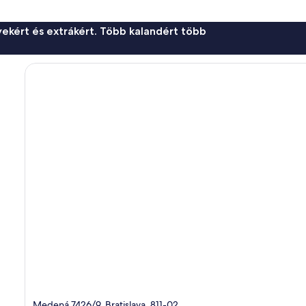
ekért és extrákért. Több kalandért több
Medená 7426/9, Bratislava, 811-02