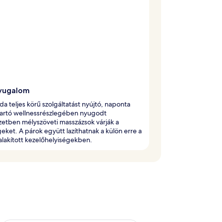
yugalom
oda teljes körű szolgáltatást nyújtó, naponta
tartó wellnessrészlegében nyugodt
etben mélyszöveti masszázsok várják a
ket. A párok együtt lazíthatnak a külön erre a
ialakított kezelőhelyiségekben.