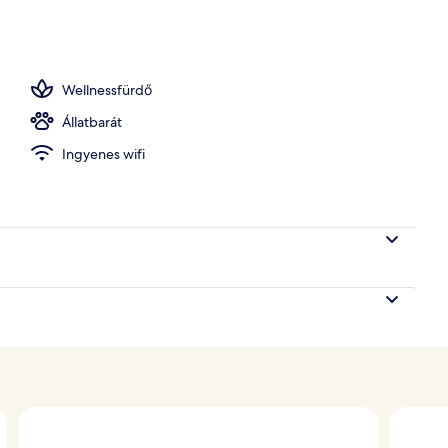
 kialakított kezelőszoba és masszázs - mélyszöveti
Wellnessfürdő
Állatbarát
Ingyenes wifi