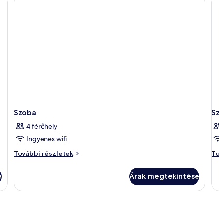
ág
á
2
eg
ág
to
ré
Szoba
S
4 férőhely
Ingyenes wifi
Szoba
Sz
További részletek
To
további
to
részletei
ré
e
Árak megtekintése