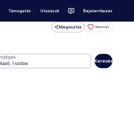
Támogatás
Utazások
Bejelentkezés
Megosztás
Mentés
ndégek
Keresés