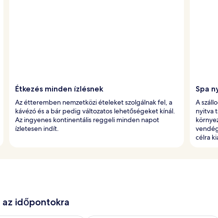
Étkezés minden ízlésnek
Spa n
Az étteremben nemzetközi ételeket szolgálnak fel, a
A száll
kávézó és a bár pedig változatos lehetőségeket kínál.
nyitva 
Az ingyenes kontinentális reggeli minden napot
környez
ízletesen indít.
vendége
célra k
e az időpontokra