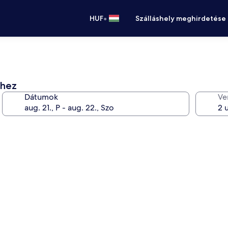
•
HUF
Szálláshely meghirdetése
éhez
Dátumok
Ve