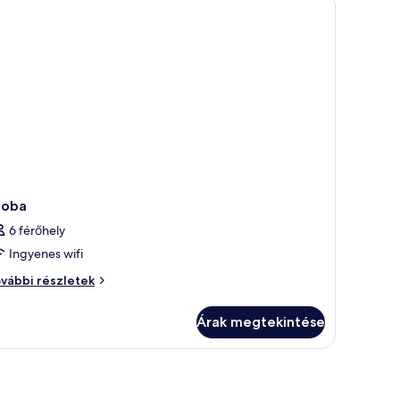
gyal,
gy
yszemélyes
y
vábbi
szletei
zoba
6 férőhely
Ingyenes wifi
oba
vábbi részletek
vábbi
szletei
Árak megtekintése