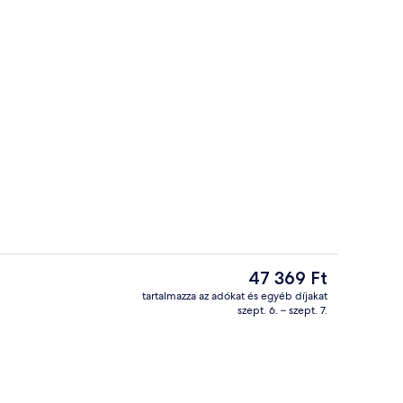
shelyen)
Deluxe lakosztály, 1 queen (nagyméretű
A
47 369 Ft
jelenlegi
tartalmazza az adókat és egyéb díjakat
ár
szept. 6. – szept. 7.
ő
Business szoba, 1 king (extra méretű) f
47 369 Ft