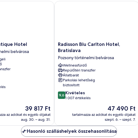
ique Hotel
Radisson Blu Carlton Hotel, Bratislava
Radisson
tique Hotel
Radisson Blu Carlton Hotel,
Blu
Bratislava
nelmi belvárosa
Carlton
Pozsony történelmi belvárosa
geli
Hotel,
ő
Bratislava
Wellnessfürdő
anszfer
Repülőtéri transzfer
Pozsony
Állatbarát
történelmi
Parkolási lehetőség
belvárosa
biztosított
elés
9.6
Kivételes
9,6
ennyiből:
1 007 értékelés
10,
Az
Az
39 817 Ft
47 490 Ft
Kivételes,
ár
ár
1 007
azza az adókat és egyéb díjakat
tartalmazza az adókat és egyéb díjakat
39 817 Ft
47 490 Ft
aug. 30. – aug. 31.
szept. 6. – szept. 7.
értékelés
Hasonló szálláshelyek összehasonlítása