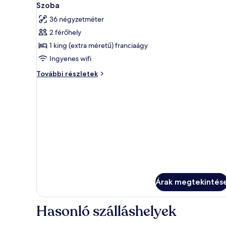
2
franciaágy
Szoba
következő
további
36 négyzetméter
részletei
szoba
2 férőhely
összes
képének
1 king (extra méretű) franciaágy
megtekintése:
Ingyenes wifi
Szoba
Szoba
További részletek
további
részletei
Árak megtekintés
Hasonló szálláshelyek