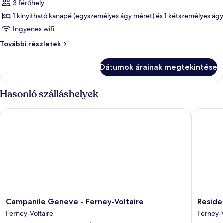
3 férőhely
szoba
1 kinyitható kanapé (egyszemélyes ágy méret) és 1 kétszemélyes ágy
összes
képének
Ingyenes wifi
megtekintése:
Szoba
További részletek
Szoba
további
részletei
Dátumok árainak megtekintése
Hasonló szálláshelyek
Campanile Geneve - Ferney-Voltaire
Residenc
Campanile
Residen
Campanile Geneve - Ferney-Voltaire
Reside
Geneve
La
Ferney-Voltaire
Ferney-V
-
Reserve