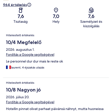
964 értékelés
7,6
7,0
7,6
Tisztaság
Hely
Személyzet és
kiszolgálás
Értékelések
Hitelesített értékelés
10/4 Megfelelő
2026. augusztus 1.
Fordítás a Google segítségével
Le personnel dur dur mais le reste ok
laurent, 4 éjszakás utazás
Hitelesített értékelés
10/8 Nagyon jó
2026. július 20.
Fordítás a Google segítségével
Hotellin pinnat olivat parhaat päivänsä nähnyt, mutta huoneissa