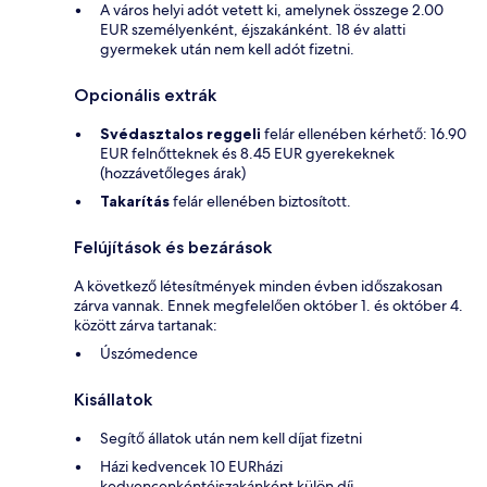
A város helyi adót vetett ki, amelynek összege 2.00
EUR személyenként, éjszakánként. 18 év alatti
gyermekek után nem kell adót fizetni.
Opcionális extrák
Svédasztalos reggeli
felár ellenében kérhető: 16.90
EUR felnőtteknek és 8.45 EUR gyerekeknek
(hozzávetőleges árak)
Takarítás
felár ellenében biztosított.
Felújítások és bezárások
A következő létesítmények minden évben időszakosan
zárva vannak. Ennek megfelelően október 1. és október 4.
között zárva tartanak:
Úszómedence
Kisállatok
Segítő állatok után nem kell díjat fizetni
Házi kedvencek 10 EURházi
kedvencenkéntéjszakánként külön díj