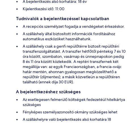
A bejelentkezés alsó korhatára: 18 év
Kijelentkezési idő: 11:00
Tudnivalók a bejelentkezéssel kapcsolatban
A recepciós személyzet fogadja a vendégeket érkezéskor.
A szálláshely által biztosított információk fordításához
automatikus eszközöket használhatunk.
A szálláshely csak a genfi repülőtérre biztosít repülőtéri
transzferszolgáltatást. A transzfer hétfőtől péntekig 7 és 10
óra között, szombaton, vasárnap és ünnepnapokon pedig
8 és 11 óra között közlekedik. A reptéri transzfernek két
megállója van: az egyik Franciaországban, a francia-svájc
határ mentén, ahonnan gyalogosan megközelíthető a
repülőtér (díjmentes); a másik közvetleün a repülőtéren
található (ennek díja 30 EUR).
A bejelentkezéshez szükséges
Az esetlegesen felmerülő költségek fedezetéül hitelkártya
szükséges
Fényképes személyazonosító okmány szükséges lehet
A szálláshelyre való bejelentkezés alsó korhatára 18