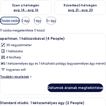
A mostani hétvégi rendelkezésre állás ellenőrzése: aug. 14 - au
A következő hétvégi rendelkezé
Ezen a hétvégén
Következő hétvégén
aug. 14 - aug. 16
aug. 21 - aug. 23
Szobákhoz
Összes szoba
2 ágy
1 ágy
3+ ágy
rendelkezésre
álló
11 szoba megjelenítése 11 közül
szűrők
A
Egy gondosan megterített ágy fehér ág
5
apartman, 1 hálószobával (4 People)
következő
35 négyzetméter
szoba
1 hálószoba
összes
képének
4 férőhely
megtekintése:
1 kétszemélyes ágy és 1 kihúzható pótágy (egyszemélyes ágy méret)
apartman,
Ingyenes wifi
1
apartman,
További részletek
hálószobával
1
(4
hálószobával
Dátumok árainak megtekintése
(4
People)
People)
további
A
Egy gondosan megterített ágy fehér és 
5
részletei
Standard stúdió, 1 kétszemélyes ágy (2 People)
következő