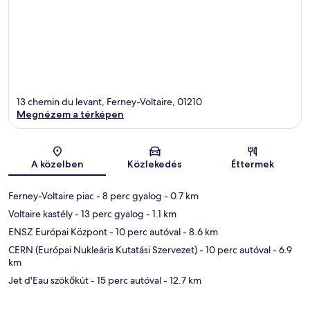
13 chemin du levant, Ferney-Voltaire, 01210
Megnézem a térképen
Térkép
A közelben
Közlekedés
Éttermek
Ferney-Voltaire piac
- 8 perc gyalog
- 0.7 km
Voltaire kastély
- 13 perc gyalog
- 1.1 km
ENSZ Európai Központ
- 10 perc autóval
- 8.6 km
CERN (Európai Nukleáris Kutatási Szervezet)
- 10 perc autóval
- 6.9
km
Jet d'Eau szökőkút
- 15 perc autóval
- 12.7 km