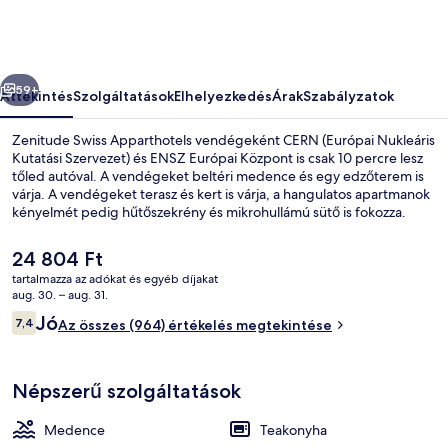
őző
Következő
59+
Áttekintés
Szolgáltatások
Elhelyezkedés
Árak
Szabályzatok
Zenitude Swiss Apparthotels vendégeként CERN (Európai Nukleáris
Kutatási Szervezet) és ENSZ Európai Központ is csak 10 percre lesz
tőled autóval. A vendégeket beltéri medence és egy edzőterem is
várja. A vendégeket terasz és kert is várja, a hangulatos apartmanok
kényelmét pedig hűtőszekrény és mikrohullámú sütő is fokozza.
A
24 804 Ft
jelenlegi
tartalmazza az adókat és egyéb díjakat
ár
aug. 30. – aug. 31.
Lobby pihenő
24 804 Ft
Értékelések
Jó
7,4
Az összes (964) értékelés megtekintése
7,4 ennyiből: 10
Népszerű szolgáltatások
Medence
Teakonyha