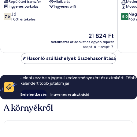
Repülőtéri transzfer
Állatbarát
Mede
Ferney-
Ferney-
Ingyenes parkolás
Ingyenes wifi
Moso
Voltaire
Voltaire
Ferney-
7.6
8.0
Jó
Nag
7,6
8,0
Voltaire
ennyiből:
ennyiből
1 001 értékelés
468 
10,
10,
Jó,
Nagyon
Az
21 824 Ft
1 001
jó,
ár
értékelés
468
tartalmazza az adókat és egyéb díjakat
21 824 Ft
értékelé
szept. 6. – szept. 7.
Hasonló szálláshelyek összehasonlítása
Jelentkezz be a jogosul kedvezményekért és extrákért. Több
kalandért több jutalom jár!
Bejelentkezés
Ingyenes regisztráció
A környékről