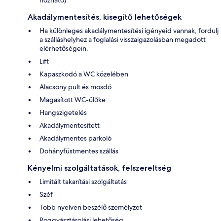
hozható)
Akadálymentesítés, kisegítő lehetőségek
Ha különleges akadálymentesítési igényeid vannak, fordulj
a szálláshelyhez a foglalási visszaigazolásban megadott
elérhetőségein.
Lift
Kapaszkodó a WC közelében
Alacsony pult és mosdó
Magasított WC-ülőke
Hangszigetelés
Akadálymentesített
Akadálymentes parkoló
Dohányfüstmentes szállás
Kényelmi szolgáltatások, felszereltség
Limitált takarítási szolgáltatás
Széf
Több nyelven beszélő személyzet
Poggyásztárolási lehetőség