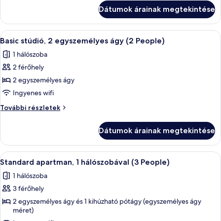
People)
(4
Dátumok árainak megtekintése
People)
további
részletei
A
Egy szállodai szoba, amelyben egy franc
5
Basic stúdió, 2 egyszemélyes ágy (2 People)
következő
1 hálószoba
szoba
2 férőhely
összes
képének
2 egyszemélyes ágy
megtekintése:
Ingyenes wifi
Basic
Basic
További részletek
stúdió,
stúdió,
2
2
Dátumok árainak megtekintése
egyszemélyes
egyszemélyes
ágy
ágy
(2
A
Egy gondosan megterített ágy fehér ág
(2
5
People)
Standard apartman, 1 hálószobával (3 People)
következő
további
People)
1 hálószoba
részletei
szoba
3 férőhely
összes
képének
2 egyszemélyes ágy és 1 kihúzható pótágy (egyszemélyes ágy
méret)
megtekintése: