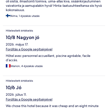
oli siistiä, ilmastointi toimiva, uima-allas kiva, sisäänkirjautuminen
vaivatonta ja aamupalakin hyvä! Hinta-laatusuhteeltansa siis hyvä
kokonaisuus.
Alma, 1 éjszakás utazás
Hitelesített értékelés
10/8 Nagyon jó
2026. május 17.
Fordítás a Google segítségével
Hôtel avec personnel accueillant, piscine agréable, facile
d’accès.
Marion, 4 éjszakás utazás
Hitelesített értékelés
10/6 Jó
2026. július 11.
Fordítás a Google segítségével
We chose this hotel because it was cheap and an eight minute