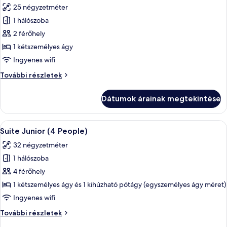
25 négyzetméter
szoba
1 hálószoba
összes
képének
2 férőhely
megtekintése:
1 kétszemélyes ágy
Standard
Ingyenes wifi
stúdió,
Standard
További részletek
1
stúdió,
kétszemélyes
1
Dátumok árainak megtekintése
kétszemélyes
ágy
ágy
(2
(2
A
Egy gondosan megterített ágy fehér és 
People)
5
People)
Suite Junior (4 People)
következő
további
32 négyzetméter
részletei
szoba
1 hálószoba
összes
képének
4 férőhely
megtekintése:
1 kétszemélyes ágy és 1 kihúzható pótágy (egyszemélyes ágy méret)
Suite
Ingyenes wifi
Junior
Suite
További részletek
(4
Junior