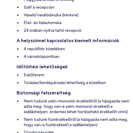
Széf a recepción
Vasaló/vasalódeszka (kérésre)
Étel- és italautomata
24 órában nyitva tartó recepció
A helyszínnel kapcsolatos kiemelt információk
A repülőtér közelében
A városközpontban
Időtöltési lehetőségek
Edzőterem
Túrázási/kerékpározási lehetőség a közelben
Biztonsági felszereltség
Nem tudunk szén-monoxid-érzékelőről (a házigazda nem
adta meg, hogy van-e szén-monoxid-érzékelő a
szálláshelyen; érdemes lehet hordozható érzékelőt vinni)
Nem tudunk füstérzékelőről (a házigazda nem adta meg,
hogy van-e füstérzékelő a szálláshelyen)
Tűzoltó készülék