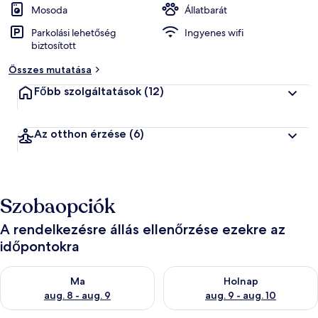
Mosoda
Állatbarát
Parkolási lehetőség
Ingyenes wifi
biztosított
Összes mutatása
Főbb szolgáltatások
(12)
Az otthon érzése
(6)
Szobaopciók
A rendelkezésre állás ellenőrzése ezekre az
időpontokra
A ma esti rendelkezésre állás ellenőrzése: aug. 8 - aug. 9
A holnapi rendelkezésre állás e
Ma
Holnap
aug. 8 - aug. 9
aug. 9 - aug. 10