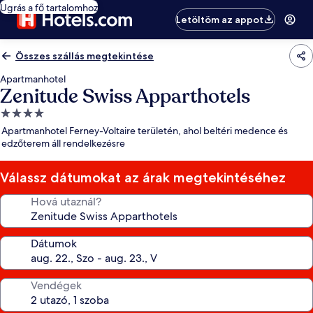
Ugrás a fő tartalomhoz
Letöltöm az appot
Összes szállás megtekintése
Apartmanhotel
Zenitude Swiss Apparthotels
4.0
csillagos
Apartmanhotel Ferney-Voltaire területén, ahol beltéri medence és
szálláshely
edzőterem áll rendelkezésre
Válassz dátumokat az árak megtekintéséhez
Hová utaznál?
Dátumok
Vendégek