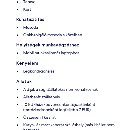
Terasz
Kert
Ruhatisztítás
Mosoda
Önkiszolgáló mosoda a közelben
Helyiségek munkavégzéshez
Mobil munkaállomás laptophoz
Kényelem
Légkondicionálás
Állatok
A díjak a segítőállatokra nem vonatkoznak
Állatbarát szálláshely
10 EURházi kedvencenkéntéjszakánként
(tartózkodásonként legfeljebb 7 EUR)
Összesen 1 kisállat
Kutya- és macskabarát szálláshely (más kisállat nem