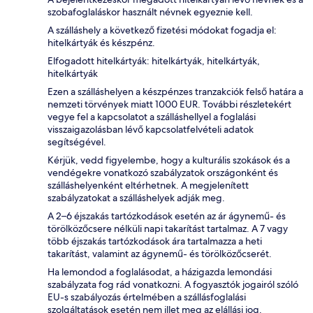
szobafoglaláskor használt névnek egyeznie kell.
A szálláshely a következő fizetési módokat fogadja el:
hitelkártyák és készpénz.
Elfogadott hitelkártyák: hitelkártyák, hitelkártyák,
hitelkártyák
Ezen a szálláshelyen a készpénzes tranzakciók felső határa a
nemzeti törvények miatt 1000 EUR. További részletekért
vegye fel a kapcsolatot a szálláshellyel a foglalási
visszaigazolásban lévő kapcsolatfelvételi adatok
segítségével.
Kérjük, vedd figyelembe, hogy a kulturális szokások és a
vendégekre vonatkozó szabályzatok országonként és
szálláshelyenként eltérhetnek. A megjelenített
szabályzatokat a szálláshelyek adják meg.
A 2–6 éjszakás tartózkodások esetén az ár ágynemű- és
törölközőcsere nélküli napi takarítást tartalmaz. A 7 vagy
több éjszakás tartózkodások ára tartalmazza a heti
takarítást, valamint az ágynemű- és törölközőcserét.
Ha lemondod a foglalásodat, a házigazda lemondási
szabályzata fog rád vonatkozni. A fogyasztók jogairól szóló
EU-s szabályozás értelmében a szállásfoglalási
szolgáltatások esetén nem illet meg az elállási jog.