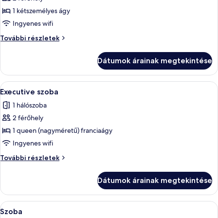
összes
képének
1 kétszemélyes ágy
megtekintése:
Ingyenes wifi
Superior
Superior
További részletek
stúdió,
stúdió,
1
1
Dátumok árainak megtekintése
kétszemélyes
kétszemélyes
ágy
ágy
(2
A
Egy szállodai szoba, amelyben találhat
(2
7
People)
Executive szoba
következő
további
People)
1 hálószoba
részletei
szoba
2 férőhely
összes
képének
1 queen (nagyméretű) franciaágy
megtekintése:
Ingyenes wifi
Executive
Executive
További részletek
szoba
szoba
további
Dátumok árainak megtekintése
részletei
A
Széf a szobában, íróasztal és laptoph
23
Szoba
következő