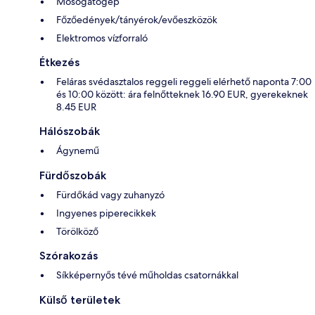
Mosogatógép
Főzőedények/tányérok/evőeszközök
Elektromos vízforraló
Étkezés
Feláras svédasztalos reggeli reggeli elérhető naponta 7:00
és 10:00 között: ára felnőtteknek 16.90 EUR, gyerekeknek
8.45 EUR
Hálószobák
Ágynemű
Fürdőszobák
Fürdőkád vagy zuhanyzó
Ingyenes piperecikkek
Törölköző
Szórakozás
Síkképernyős tévé műholdas csatornákkal
Külső területek