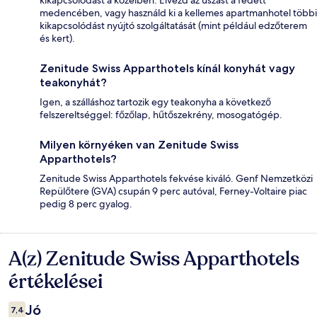
kikapcsolódást a közelben. Élvezd az úszást a fedett
medencében, vagy használd ki a kellemes apartmanhotel többi
kikapcsolódást nyújtó szolgáltatását (mint például edzőterem
és kert).
Zenitude Swiss Apparthotels kínál konyhát vagy
teakonyhát?
Igen, a szálláshoz tartozik egy teakonyha a következő
felszereltséggel: főzőlap, hűtőszekrény, mosogatógép.
Milyen környéken van Zenitude Swiss
Apparthotels?
Zenitude Swiss Apparthotels fekvése kiváló. Genf Nemzetközi
Repülőtere (GVA) csupán 9 perc autóval, Ferney-Voltaire piac
pedig 8 perc gyalog.
A(z) Zenitude Swiss Apparthotels
Értékelések
értékelései
Jó
7,4