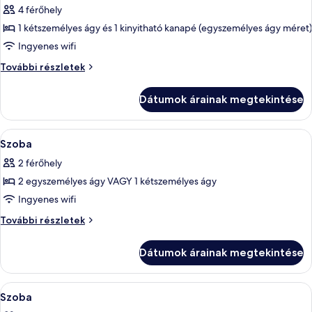
4 férőhely
szoba
1 kétszemélyes ágy és 1 kinyitható kanapé (egyszemélyes ágy méret)
összes
képének
Ingyenes wifi
megtekintése:
Szoba
További részletek
Szoba
további
részletei
Dátumok árainak megtekintése
A
Széf a szobában, íróasztal és laptoph
6
Szoba
következő
2 férőhely
szoba
2 egyszemélyes ágy VAGY 1 kétszemélyes ágy
összes
képének
Ingyenes wifi
megtekintése:
Szoba
További részletek
Szoba
további
részletei
Dátumok árainak megtekintése
A
Széf a szobában, íróasztal és laptoph
10
Szoba
következő