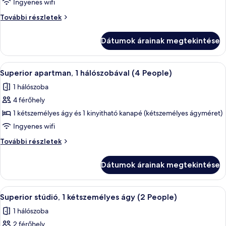
Ingyenes wifi
Standard
apartman,
Standard
További részletek
1
apartman,
1
hálószobával
Dátumok árainak megtekintése
hálószobával
(3
(3
People)
People)
A
Egy szállodai szoba, amelyben egy ágy, 
11
további
Superior apartman, 1 hálószobával (4 People)
következő
részletei
1 hálószoba
szoba
4 férőhely
összes
képének
1 kétszemélyes ágy és 1 kinyitható kanapé (kétszemélyes ágyméret)
megtekintése:
Ingyenes wifi
Superior
Superior
További részletek
apartman,
apartman,
1
1
Dátumok árainak megtekintése
hálószobával
hálószobával
(4
(4
People)
A
Egy szállodai szoba, amelyben található
People)
10
további
Superior stúdió, 1 kétszemélyes ágy (2 People)
következő
részletei
1 hálószoba
szoba
2 férőhely