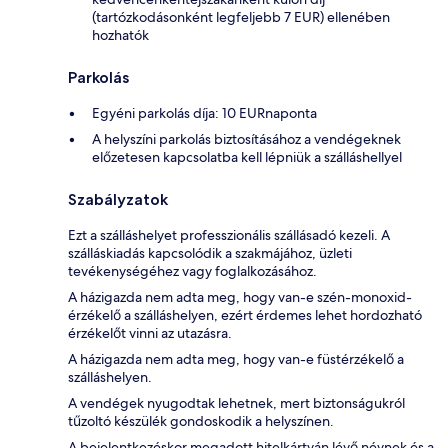
(tartózkodásonként legfeljebb 7 EUR) ellenében
hozhatók
Parkolás
Egyéni parkolás díja: 10 EURnaponta
A helyszíni parkolás biztosításához a vendégeknek
előzetesen kapcsolatba kell lépniük a szálláshellyel
Szabályzatok
Ezt a szálláshelyet professzionális szállásadó kezeli. A
szálláskiadás kapcsolódik a szakmájához, üzleti
tevékenységéhez vagy foglalkozásához.
A házigazda nem adta meg, hogy van-e szén-monoxid-
érzékelő a szálláshelyen, ezért érdemes lehet hordozható
érzékelőt vinni az utazásra.
A házigazda nem adta meg, hogy van-e füstérzékelő a
szálláshelyen.
A vendégek nyugodtak lehetnek, mert biztonságukról
tűzoltó készülék gondoskodik a helyszínen.
A bejelentkezéskor megadott hitelkártyán lévő névnek és a