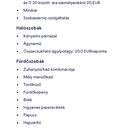
és 11:30 között: ára személyenként 20 EUR
Minibár
Szobaszerviz-szolgáltatás
Hálószobák
Kényelmi párnázat
Ágynemű
Összecsukható ágy/pótágy: 20.0 EURnaponta
Fürdőszobák
Zuhanyzó/kád kombinációja
Mély merülőkád
Törölköző
Fürdőköpeny
Bidé
Ingyenes piperecikkek
Papucs
Hajszárító