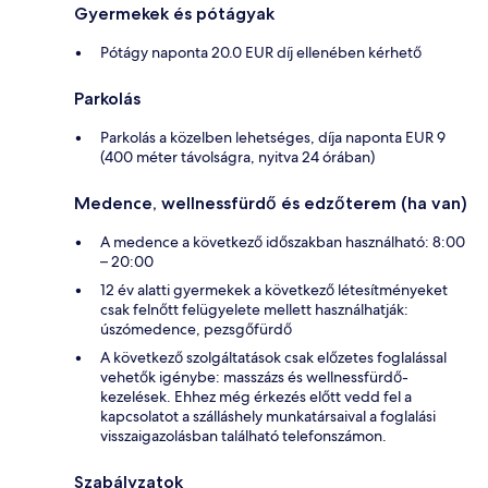
Gyermekek és pótágyak
Pótágy naponta 20.0 EUR díj ellenében kérhető
Parkolás
Parkolás a közelben lehetséges, díja naponta EUR 9
(400 méter távolságra, nyitva 24 órában)
Medence, wellnessfürdő és edzőterem (ha van)
A medence a következő időszakban használható: 8:00
– 20:00
12 év alatti gyermekek a következő létesítményeket
csak felnőtt felügyelete mellett használhatják:
úszómedence, pezsgőfürdő
A következő szolgáltatások csak előzetes foglalással
vehetők igénybe: masszázs és wellnessfürdő-
kezelések. Ehhez még érkezés előtt vedd fel a
kapcsolatot a szálláshely munkatársaival a foglalási
visszaigazolásban található telefonszámon.
Szabályzatok