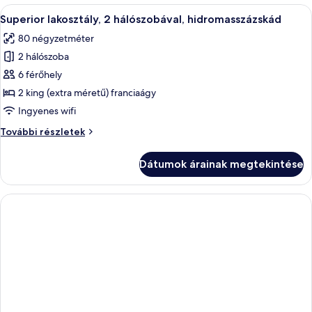
további
A
Egy tetőterasz, ahol pihenőágyak, eg
14
részletei
Superior lakosztály, 2 hálószobával, hidromasszázskád
következő
80 négyzetméter
szoba
2 hálószoba
összes
képének
6 férőhely
megtekintése:
2 king (extra méretű) franciaágy
Superior
Ingyenes wifi
lakosztály,
Superior
További részletek
2
lakosztály,
hálószobával,
2
Dátumok árainak megtekintése
hálószobával,
hidromasszázskád
hidromasszázskád
további
részletei