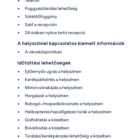
Telefon
Poggyásztárolási lehetőség
Sötétítőfüggöny
Széf a recepción
24 órában nyitva tartó recepció
A helyszínnel kapcsolatos kiemelt információk
A városközpontban
Időtöltési lehetőségek
Ejtőernyős ugrás a helyszínen
Kerékpárbérlés a helyszínen
Motorcsónakázás a helyszínen
Horgászat a helyszínen
Robogó-/mopedkölcsönzés a helyszínen
Helikopteres/repülőgépes túrák a helyszínen
Golfoktatás a közelben
Búvárkodás a közelben
Túrázási/kerékpározási lehetőség a közelben