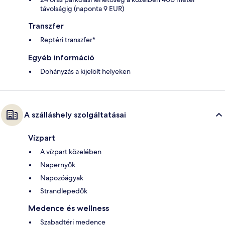
távolságig (naponta 9 EUR)
Transzfer
Reptéri transzfer*
Egyéb információ
Dohányzás a kijelölt helyeken
A szálláshely szolgáltatásai
Vízpart
A vízpart közelében
Napernyők
Napozóágyak
Strandlepedők
Medence és wellness
Szabadtéri medence