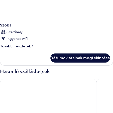
Szoba
8 férőhely
Ingyenes wifi
Szoba
További részletek
további
részletei
Dátumok árainak megtekintése
Hasonló szálláshelyek
Sunset Bay Club
Wyndham