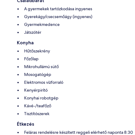
Családbarát
A gyermekek tartózkodása ingyenes
Gyerekágy/csecsemőágy (ingyenes)
Gyermekmedence
Játszótér
Konyha
Hűtőszekrény
Főzőlap
Mikrohullámú sütő
Mosogatógép
Elektromos vízforraló
Kenyérpirító
Konyhai robotgép
Kávé-/teafőző
Tisztítószerek
Étkezés
Feláras rendelésre készített reggeli elérhető naponta 8:30