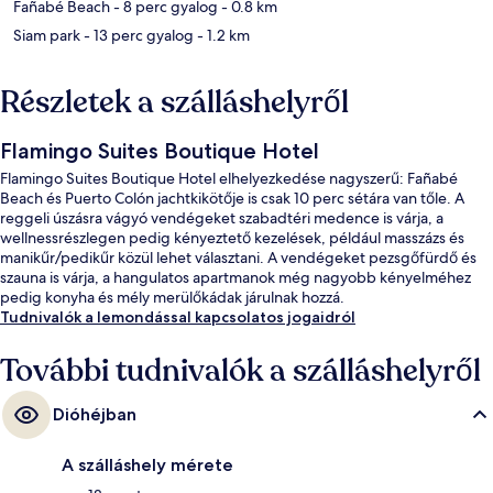
Fañabé Beach
- 8 perc gyalog
- 0.8 km
Siam park
- 13 perc gyalog
- 1.2 km
Részletek a szálláshelyről
Flamingo Suites Boutique Hotel
Flamingo Suites Boutique Hotel elhelyezkedése nagyszerű: Fañabé
Beach és Puerto Colón jachtkikötője is csak 10 perc sétára van tőle. A
reggeli úszásra vágyó vendégeket szabadtéri medence is várja, a
wellnessrészlegen pedig kényeztető kezelések, például masszázs és
manikűr/pedikűr közül lehet választani. A vendégeket pezsgőfürdő és
szauna is várja, a hangulatos apartmanok még nagyobb kényelméhez
pedig konyha és mély merülőkádak járulnak hozzá.
Tudnivalók a lemondással kapcsolatos jogaidról
További tudnivalók a szálláshelyről
Dióhéjban
A szálláshely mérete