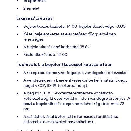
18 apartman
2 emelet
Érkezés/távozás
Bejelentkezés kezdete: 14:00, bejelentkezés vége: 0:00
Kései bejelentkezés az elérhetőség függvényében
lehetséges
A bejelentkezés alsó korhatára: 18 év
Kijelentkezési idő: 12:00
Tudnivalók a bejelentkezéssel kapcsolatban
A recepciós személyzet fogadja a vendégeket érkezéskor.
A vendégeknek a bejelentkezéskor be kell mutatniuk egy
negatív COVID-19-teszteredményt.
A negatív COVID-19-teszteredményre vonatkozó
kötelezettség 12 éves kortól minden vendégre érvényes. A
teszt a bejelentkezés idején nem lehet régebbi, mint 72
óra.
A szálláshely által biztosított információk fordításához
automatikus eszközöket használhatunk.