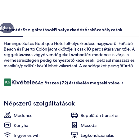
képgalériája
őző
Következő
134+
Áttekintés
Szolgáltatások
Elhelyezkedés
Árak
Szabályzatok
Flamingo Suites Boutique Hotel elhelyezkedése nagyszerű: Fañabé
Beach és Puerto Colón jachtkikötője is csak 10 perc sétára van tőle. A
reggeli úszásra vágyó vendégeket szabadtéri medence is várja, a
wellnessrészlegen pedig kényeztető kezelések, például masszázs és
manikűr/pedikűr közül lehet választani. A vendégeket pezsgőfürdő
és szauna is várja, a hangulatos apartmanok még nagyobb
kényelméhez pedig konyha és mély merülőkádak járulnak hozzá.
Értékelések
Kivételes
9,6
Az összes (72) értékelés megtekintése
9,6 ennyiből: 10
Külső rész
Népszerű szolgáltatások
Medence
Repülőtéri transzfer
Konyha
Mosoda
Ingyenes wifi
Légkondicionálás