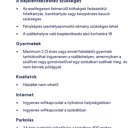
A bejelentkezéshez szükséges
Az esetlegesen felmerülő költségek fedezetéül
hitelkártyás, bankkártyás vagy készpénzes kaució
szükséges
Fényképes személyazonosító okmány szükséges lehet
A szálláshelyre való bejelentkezés alsó korhatára 18
Gyermekek
Maximum 2 (3 éves vagy ennél fiatalabb) gyermek
tartózkodhat ingyenesen a szálláshelyen, amennyiben a
szülővel vagy gondviselővel egy szobában szállnak meg, és
nem kérnek pótágyat.
Kisállatok
Háziállat nem vihető
Internet
Ingyenes wifikapcsolat a nyilvános helyiségekben
Ingyenes wifikapcsolat a szobákban
Parkolás
24 órás parkolási lehetőség a közelben 400 méter