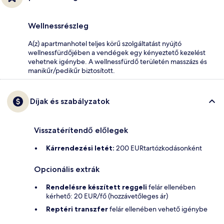
Wellnessrészleg
A(z) apartmanhotel teljes körű szolgáltatást nyújtó
wellnessfürdőjében a vendégek egy kényeztető kezelést
vehetnek igénybe. A wellnessfürdő területén masszázs és
manikűr/pedikűr biztosított.
Díjak és szabályzatok
Visszatérítendő előlegek
Kárrendezési letét:
200 EURtartózkodásonként
Opcionális extrák
Rendelésre készített reggeli
felár ellenében
kérhető: 20 EUR/fő (hozzávetőleges ár)
Reptéri transzfer
felár ellenében vehető igénybe