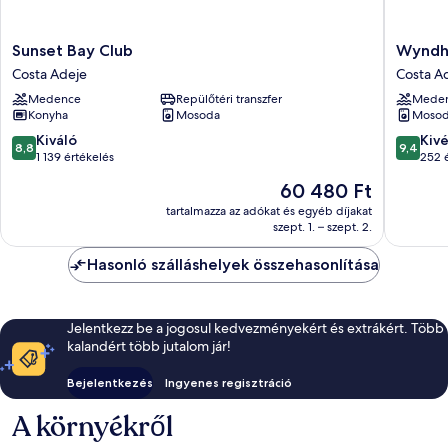
Sunset
Wyndh
Sunset Bay Club
Wyndh
Bay
Residen
Costa Adeje
Costa A
Club
Costa
Medence
Repülőtéri transzfer
Mede
Costa
Adeje
Konyha
Mosoda
Moso
Adeje
Costa
Adeje
8.8
9.4
Kiváló
Kiv
8,8
9,4
ennyiből:
ennyiből
1 139 értékelés
252 
10,
10,
Az
60 480 Ft
Kiváló,
Kivétele
ár
1 139
252
tartalmazza az adókat és egyéb díjakat
60 480 Ft
szept. 1. – szept. 2.
értékelés
értékelé
Hasonló szálláshelyek összehasonlítása
Jelentkezz be a jogosul kedvezményekért és extrákért. Több
kalandért több jutalom jár!
Bejelentkezés
Ingyenes regisztráció
A környékről