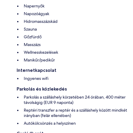
Napernyők
Napozóágyak
Hidromasszázskád
Szauna
Gőzfürdő
Masszázs
Wellnesskezelések
Manikűr/pedikűr
Internetkapcsolat
Ingyenes wifi
Parkolás és közlekedés
Parkolás a szálláshely körzetében 24 órában, 400 méter
távolságig (EUR 9 naponta)
Reptéri transzfer a reptér és a szálláshely között mindkét
irányban (felár ellenében)
Autókölcsönzés a helyszínen