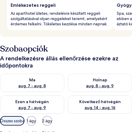
Emlékezetes reggeli
Gyógy
Az aparthotel ízletes, rendelésre készített reggeli
Spa, sza
szolgáltatásával olyan reggeleket teremt, amelyekért
ebben az
érdemes felkelni. Tökéletes kezdése minden napnak.
áztató k
Szobaopciók
A rendelkezésre állás ellenőrzése ezekre az
időpontokra
A ma esti rendelkezésre állás ellenőrzése: aug. 7 - aug. 8
A holnapi rendelkezésre állás e
Ma
Holnap
aug. 7 - aug. 8
aug. 8 - aug. 9
A mostani hétvégi rendelkezésre állás ellenőrzése: aug. 7 - aug
A következő hétvégi rendelkezé
Ezen a hétvégén
Következő hétvégén
aug. 7 - aug. 9
aug. 14 - aug. 16
Szobákhoz
Összes szoba
1 ágy
2 ágy
rendelkezésre
álló