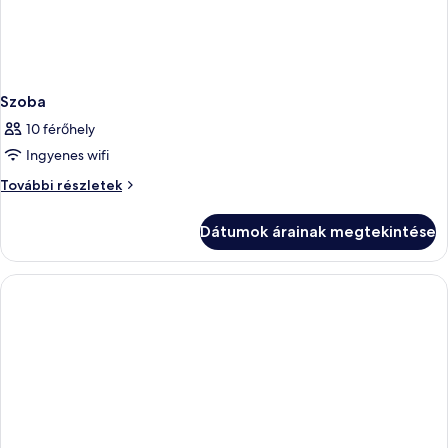
Szoba
10 férőhely
Ingyenes wifi
Szoba
További részletek
további
részletei
Dátumok árainak megtekintése