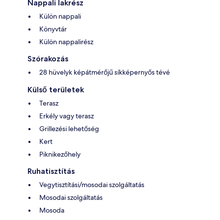
Nappali lakrész
Külön nappali
Könyvtár
Külön nappalirész
Szórakozás
28 hüvelyk képátmérőjű síkképernyős tévé
Külső területek
Terasz
Erkély vagy terasz
Grillezési lehetőség
Kert
Piknikezőhely
Ruhatisztítás
Vegytisztítási/mosodai szolgáltatás
Mosodai szolgáltatás
Mosoda