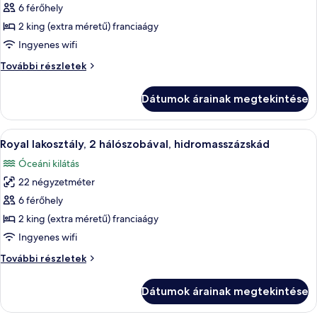
képének
6 férőhely
megtekintése:
2 king (extra méretű) franciaágy
Deluxe
Ingyenes wifi
lakosztály,
Deluxe
További részletek
2
lakosztály,
hálószobával,
2
Dátumok árainak megtekintése
hálószobával,
privát
privát
medence
medence
A
Egy hálószoba, amelyben egy nagy ágy,
24
további
Royal lakosztály, 2 hálószobával, hidromasszázskád
következő
részletei
Óceáni kilátás
szoba
22 négyzetméter
összes
képének
6 férőhely
megtekintése:
2 king (extra méretű) franciaágy
Royal
Ingyenes wifi
lakosztály,
Royal
További részletek
2
lakosztály,
hálószobával,
2
Dátumok árainak megtekintése
hálószobával,
hidromasszázskád
hidromasszázskád