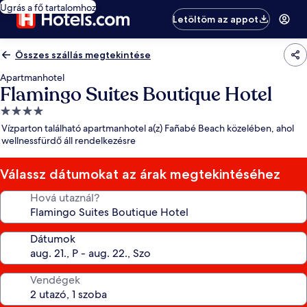
Ugrás a fő tartalomhoz
Letöltöm az appot
Összes szállás megtekintése
Apartmanhotel
Flamingo Suites Boutique Hotel
4.0
csillagos
Vízparton található apartmanhotel a(z) Fañabé Beach közelében, ahol
szálláshely
wellnessfürdő áll rendelkezésre
Válassz dátumokat az árak megtekintéséhez
Hová utaznál?
Dátumok
Vendégek