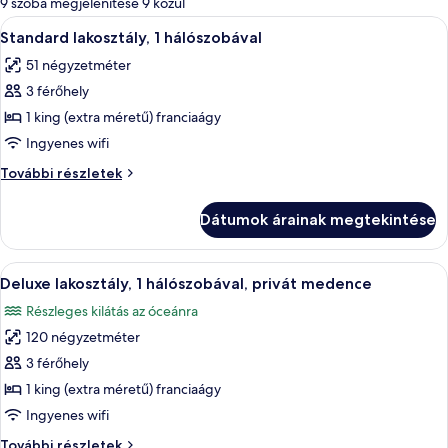
9 szoba megjelenítése 9 közül
szűrők
A
Egy erkély, melyen kerek asztal és fo
16
Standard lakosztály, 1 hálószobával
következő
51 négyzetméter
szoba
3 férőhely
összes
képének
1 king (extra méretű) franciaágy
megtekintése:
Ingyenes wifi
Standard
Standard
További részletek
lakosztály,
lakosztály,
1
1
Dátumok árainak megtekintése
hálószobával
hálószobával
további
részletei
A
Egy tetőtéri medencetér, ahol napozóá
17
Deluxe lakosztály, 1 hálószobával, privát medence
következő
Részleges kilátás az óceánra
szoba
120 négyzetméter
összes
képének
3 férőhely
megtekintése:
1 king (extra méretű) franciaágy
Deluxe
Ingyenes wifi
lakosztály,
Deluxe
További részletek