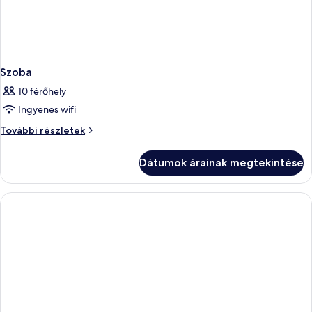
Szoba
10 férőhely
Ingyenes wifi
Szoba
További részletek
további
részletei
Dátumok árainak megtekintése