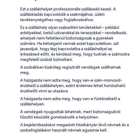
Ezt a szálláshelyet professzionális szállásadó kezeli. A
szálláskiadás kapcsolódik a szakmájához, üzleti
tevékenységéhez vagy foglalkozásához.
Ez a szálláshely olyan szabadtéri területekkel – például
erkélyekkel, belső udvarokkal és teraszokkal – rendelkezik,
amelyek nem feltétlenül biztonságosak a gyerekek
számára. Ha kétségeid vannak ezzel kapcsolatban, azt
javasoljuk, hogy lépj kapcsolatba a szálláshellyel az
érkezésed előtt, és kérdezd meg, hogy tudnak-e számodra
megfelelő szobát biztosítani.
A szobákban kizárólag regisztrált vendégek szállhatnak
meg.
A házigazda nem adta meg, hogy van-e szén-monoxid-
érzékelő a szálláshelyen, ezért érdemes lehet hordozható
érzékelőt vinni az utazásra.
A házigazda nem adta meg, hogy van-e füstérzékelő a
szálláshelyen.
A vendégek nyugodtak lehetnek, mert biztonságukról
tűzoltó készülék gondoskodik a helyszínen.
A bejelentkezéskor megadott hitelkártyán lévő névnek és a
szobafoglaláskor használt névnek egyeznie kell.