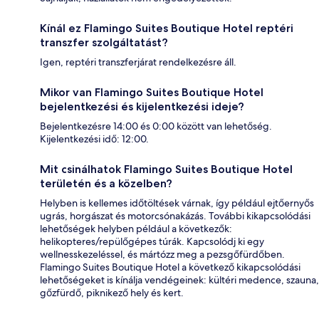
Kínál ez Flamingo Suites Boutique Hotel reptéri
transzfer szolgáltatást?
Igen, reptéri transzferjárat rendelkezésre áll.
Mikor van Flamingo Suites Boutique Hotel
bejelentkezési és kijelentkezési ideje?
Bejelentkezésre 14:00 és 0:00 között van lehetőség.
Kijelentkezési idő: 12:00.
Mit csinálhatok Flamingo Suites Boutique Hotel
területén és a közelben?
Helyben is kellemes időtöltések várnak, így például ejtőernyős
ugrás, horgászat és motorcsónakázás. További kikapcsolódási
lehetőségek helyben például a következők:
helikopteres/repülőgépes túrák. Kapcsolódj ki egy
wellnesskezeléssel, és mártózz meg a pezsgőfürdőben.
Flamingo Suites Boutique Hotel a következő kikapcsolódási
lehetőségeket is kínálja vendégeinek: kültéri medence, szauna,
gőzfürdő, piknikező hely és kert.