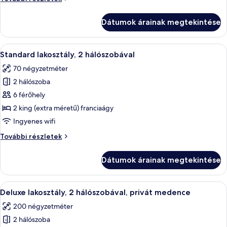
1
lakosztály,
hálószobával,
1
Dátumok árainak megtekintése
hálószobával,
privát
privát
medence
medence
A
Egy kerek asztal, négy fehér székkel, 
16
további
Standard lakosztály, 2 hálószobával
következő
részletei
70 négyzetméter
szoba
2 hálószoba
összes
képének
6 férőhely
megtekintése:
2 king (extra méretű) franciaágy
Standard
Ingyenes wifi
lakosztály,
Standard
További részletek
2
lakosztály,
hálószobával
2
Dátumok árainak megtekintése
hálószobával
további
részletei
A
Egy medence, amelyben a vízszint alatt
15
Deluxe lakosztály, 2 hálószobával, privát medence
következő
200 négyzetméter
szoba
2 hálószoba
összes