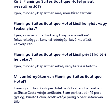
Kínál Flamingo Suites Boutique Hotel privát
pezsgőfürdőt?
Igen, mindegyik apartman mély merülőkád tartozik.
Flamingo Suites Boutique Hotel kínál konyhát vagy
teakonyhát?
Igen, a szálláshoz tartozik egy konyha a következő
felszereltséggel: konyhai robotgép, kávé-/teafőző,
kenyérpirító.
Flamingo Suites Boutique Hotel kínál privát kültéri
helyeket?
Igen, mindegyik apartman erkély vagy terasz is tartozik.
Milyen környéken van Flamingo Suites Boutique
Hotel?
Flamingo Suites Boutique Hotel La Pinta strand közelében
található Costa Adeje területén. Siam park csupán 15 perc
gyalog, Puerto Colón jachtkikötője pedig 5 perc sétára van
tőle.