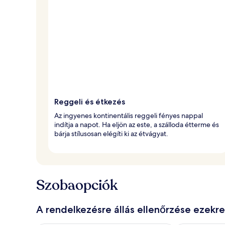
Reggeli és étkezés
Az ingyenes kontinentális reggeli fényes nappal
indítja a napot. Ha eljön az este, a szálloda étterme és
bárja stílusosan elégíti ki az étvágyat.
Szobaopciók
A rendelkezésre állás ellenőrzése ezekr