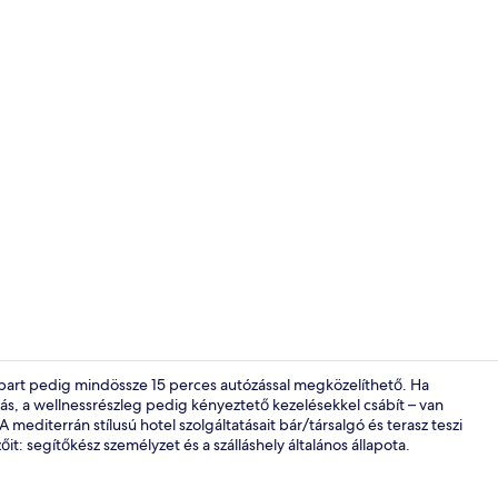
A szálláshel
erpart pedig mindössze 15 perces autózással megközelíthető. Ha
ás, a wellnessrészleg pedig kényeztető kezelésekkel csábít – van
 mediterrán stílusú hotel szolgáltatásait bár/társalgó és terasz teszi
A szálláshel
őit: segítőkész személyzet és a szálláshely általános állapota.