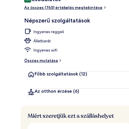
9,0 ennyiből: 10
Az összes (765) értékelés megtekintése
Légi nézet
Népszerű szolgáltatások
Ingyenes reggeli
Állatbarát
Ingyenes wifi
Összes mutatása
Főbb szolgáltatások
(12)
Az otthon érzése
(6)
Miért szeretjük ezt a szálláshelyet