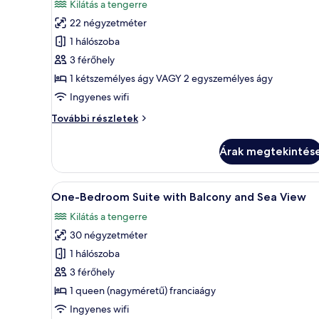
képének
értékelés)
Kilátás a tengerre
megtekintése:
22 négyzetméter
Szoba
1 hálószoba
kétszemélyes
3 férőhely
vagy
1 kétszemélyes ágy VAGY 2 egyszemélyes ágy
két
Ingyenes wifi
külön
ággyal,
Szoba
További részletek
kilátással
kétszemélyes
vagy
a
Árak megtekintés
két
tengerre
külön
ággyal,
A
Egy modern szállodai szoba, a
12
kilátással
One-Bedroom Suite with Balcony and Sea View
következő
a
Kilátás a tengerre
tengerre
szoba
további
30 négyzetméter
összes
részletei
képének
1 hálószoba
megtekintése:
3 férőhely
One-
1 queen (nagyméretű) franciaágy
Bedroom
Ingyenes wifi