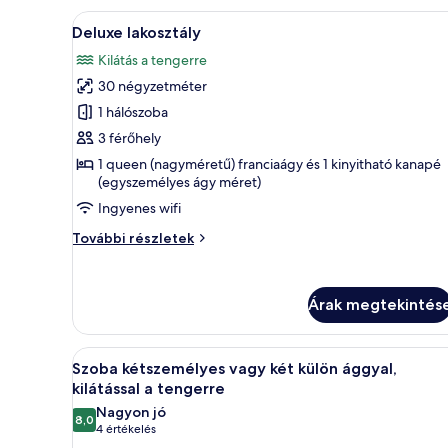
további
A
Egy gondosan megterített ágy fe
részletei
7
Deluxe lakosztály
következő
Kilátás a tengerre
szoba
30 négyzetméter
összes
képének
1 hálószoba
megtekintése:
3 férőhely
Deluxe
1 queen (nagyméretű) franciaágy és 1 kinyitható kanapé
lakosztály
(egyszemélyes ágy méret)
Ingyenes wifi
Deluxe
További részletek
lakosztály
további
részletei
Árak megtekintés
A
Egy hálószoba, amelyben egy na
5
Szoba kétszemélyes vagy két külön ággyal,
következő
kilátással a tengerre
szoba
Nagyon jó
8,0
összes
10-ből 8,0
(4
4 értékelés