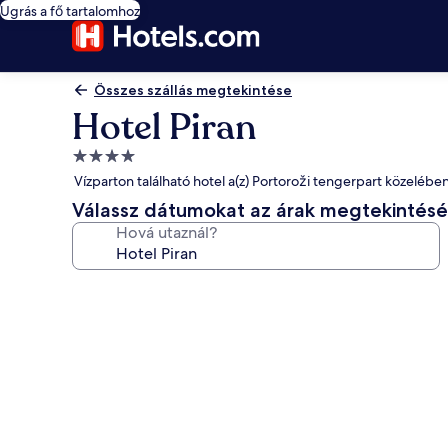
Ugrás a fő tartalomhoz
Összes szállás megtekintése
Hotel Piran
4.0
csillagos
Vízparton található hotel a(z) Portoroži tengerpart közelébe
szálláshely
Válassz dátumokat az árak megtekintés
Hová utaznál?
A(z)
Hotel
Piran
képgalériája