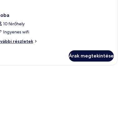
zoba
10 férőhely
Ingyenes wifi
oba
vábbi részletek
vábbi
szletei
Árak megtekintése
ingyenes wifi