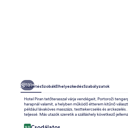
131+
Áttekintés
Szobák
Elhelyezkedés
Szabályzatok
Hotel Piran tetőterasszal várja vendégeit, Portoroži teng
harapnál valamit, a helyben működő étterem kitűnő választ
például lávaköves masszázs, testtekercselés és arckezelés. A
teljessé. Más utazók szeretik a szálláshely következő jellemz
Értékelések
Csodálatos
9,0