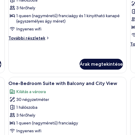
képének
k
megtekintése:
m
3 férőhely
Deluxe
D
1 queen (nagyméretű) franciaágy és 1 kinyitható kanapé
Suite
R
(egyszemélyes ágy méret)
with
w
Ingyenes wifi
Balcony
L
Deluxe
További részletek
and
V
Suite
Do
To
Sea
with
R
Balcony
wi
View
and
La
e
Árak megtekintése
Sea
Vi
View
to
további
ré
melyben egy nagy ágy, egy kanapé, egy íróasztal és egy bőrönd található.
A
Egy modern szállodai szoba, amelyben e
részletei
7
One-Bedroom Suite with Balcony and City View
következő
Kilátás a városra
szoba
30 négyzetméter
összes
képének
1 hálószoba
megtekintése:
3 férőhely
One-
1 queen (nagyméretű) franciaágy
Bedroom
Ingyenes wifi