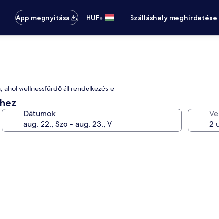
•
App megnyitása
HUF
Szálláshely meghirdetése
n, ahol wellnessfürdő áll rendelkezésre
éhez
Dátumok
Ve