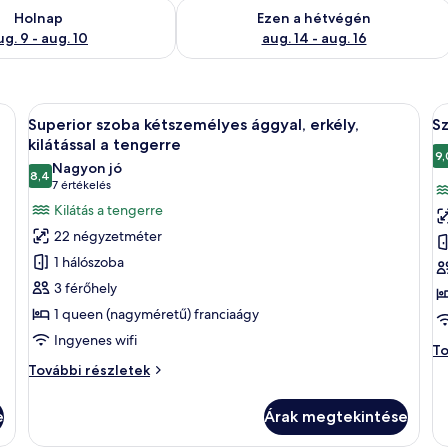
ug. 9
elkezésre állás ellenőrzése: aug. 9 - aug. 10
A mostani hétvégi rendelkezésre állás 
Holnap
Ezen a hétvégén
ug. 9 - aug. 10
aug. 14 - aug. 16
ból készült ágy, íróasztal széssel, egy nagy festmény a falon és ablakfüggönny
A
Egy rendezett ágy egy szállodai szobába
A
9
Superior szoba kétszemélyes ággyal, erkély,
Sz
következő
k
kilátással a tengerre
szoba
s
9,
Nagyon jó
8,4
összes
ö
10-ből 8,4
(7
7 értékelés
képének
k
értékelés)
Kilátás a tengerre
megtekintése:
m
22 négyzetméter
Superior
S
1 hálószoba
szoba
k
3 férőhely
kétszemélyes
á
1 queen (nagyméretű) franciaágy
ággyal,
ki
Ingyenes wifi
erkély,
a
Sz
To
kilátással
t
ké
Superior
További részletek
ág
a
szoba
ki
kétszemélyes
tengerre
e
Árak megtekintése
a
ággyal,
te
erkély,