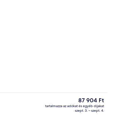
y homlokzata
Terasz/udvar
A
87 904 Ft
jelenlegi
tartalmazza az adókat és egyéb díjakat
ár
szept. 3. – szept. 4.
y homlokzata
Reggeli, vacsora és villásreggeli
87 904 Ft