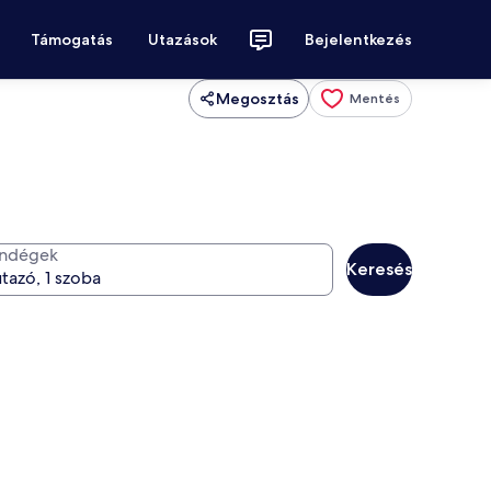
Támogatás
Utazások
Bejelentkezés
Megosztás
Mentés
ndégek
Keresés