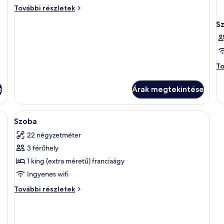
Suite
One-
További részletek
with
Bedroom
Balcony
S
Suite
and
with
Balcony
City
and
View
City
Sz
To
View
to
további
ré
részletei
e
Árak megtekintése
A
Minibár, széf a szobában, íróasztal és 
16
Szoba
következő
22 négyzetméter
szoba
3 férőhely
összes
képének
1 king (extra méretű) franciaágy
megtekintése:
Ingyenes wifi
Szoba
Szoba
További részletek
további
részletei