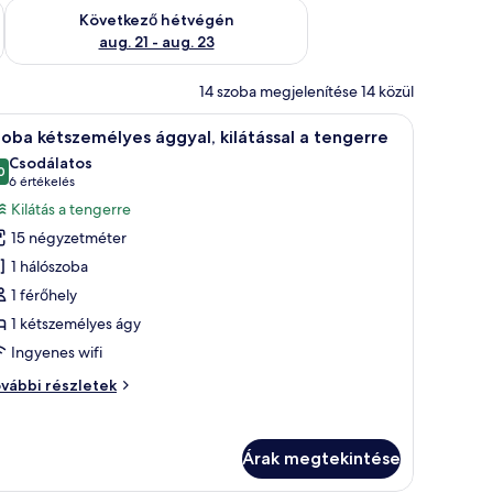
ellenőrzése: aug. 14 - aug. 16
A következő hétvégi rendelkezésre állás ellenőrzése: aug. 21 -
Következő hétvégén
aug. 21 - aug. 23
14 szoba megjelenítése 14 közül
el ellátott ablak található.
n, fafejtámlával, egy éjjeliszemélyzet lámpával, és egy tükörrel ellátott sze
Egy szállodai szoba, melyben fából készült ágy,
11
oba kétszemélyes ággyal, kilátással a tengerre
övetkező
Csodálatos
zoba
0
10-ből 9,0
(6
6 értékelés
sszes
értékelés)
Kilátás a tengerre
épének
15 négyzetméter
egtekintése:
1 hálószoba
zoba
1 férőhely
étszemélyes
1 kétszemélyes ágy
ggyal,
látással
Ingyenes wifi
oba
vábbi részletek
engerre
tszemélyes
gyal,
látással
Árak megtekintése
ngerre