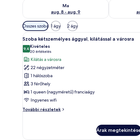
A ma esti rendelkezésre állás ellenőrzése: aug. 8 - a
A holnapi rend
Ma
aug. 8 - aug. 9
a
Szobákhoz
Összes szoba
1 ágy
2 ágy
rendelkezésre
A
Egy szállodai szoba, melyben fá
álló
9
Szoba kétszemélyes ággyal, kilátással a városra
következő
szűrők
Kivételes
szoba
9,4
10-ből 9,4
(20
20 értékelés
összes
értékelés)
Kilátás a városra
képének
22 négyzetméter
megtekintése:
1 hálószoba
Szoba
3 férőhely
kétszemélyes
1 queen (nagyméretű) franciaágy
ággyal,
kilátással
Ingyenes wifi
a
Szoba
További részletek
városra
kétszemélyes
ággyal,
kilátással
Árak megtekintés
a
városra