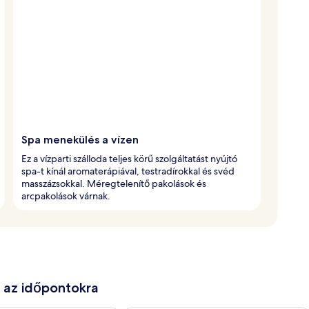
Spa menekülés a vízen
Ez a vízparti szálloda teljes körű szolgáltatást nyújtó
spa-t kínál aromaterápiával, testradírokkal és svéd
masszázsokkal. Méregtelenítő pakolások és
arcpakolások várnak.
e az időpontokra