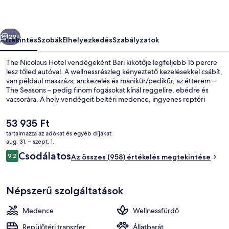
őző
Következő
29+
Áttekintés
Szobák
Elhelyezkedés
Szabályzatok
The Nicolaus Hotel vendégeként Bari kikötője legfeljebb 15 percre
lesz tőled autóval. A wellnessrészleg kényeztető kezelésekkel csábít,
van például masszázs, arckezelés és manikűr/pedikűr, az étterem –
The Seasons – pedig finom fogásokat kínál reggelire, ebédre és
vacsorára. A hely vendégeit beltéri medence, ingyenes reptéri
transzferjárat és bár/társalgó is várja. Más utazók nagyra értékelik a
szálláshely következő jellemzőit: segítőkész személyzet és reggeli.
A
53 935 Ft
jelenlegi
tartalmazza az adókat és egyéb díjakat
ár
aug. 31. – szept. 1.
Terasz/udvar
53 935 Ft
Értékelések
Csodálatos
9,2
Az összes (958) értékelés megtekintése
9,2 ennyiből: 10
Népszerű szolgáltatások
Medence
Wellnessfürdő
Repülőtéri transzfer
Állatbarát