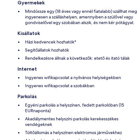
Gyermekek
Mindössze egy (18 éves vagy ennél fiatalabb) szállhat meg
ingyenesen a szálláshelyen, amennyiben a szülővel vagy
gondviselővel egy szobában alszik, és nem kér pótágyat.
Kisállatok
Házi kedvencek hozhatók*
Segítőállatok hozhatók
Rendelkezésre állnak a következők: etető és itató tálak
Internet
Ingyenes wifikapcsolat a nyilvános helyiségekben
Ingyenes wifikapcsolat a szobákban
Parkolás
Egyéni parkolás a helyszínen, fedett parkolóban (15
EURnaponta)
Akadálymentes helyszíni parkolás kerekesszékes
vendégeknek
Töltőállomás a helyszínen elektromos járművekhez