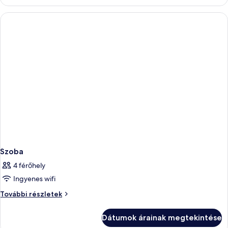
Szoba
4 férőhely
Ingyenes wifi
Szoba
További részletek
további
részletei
Dátumok árainak megtekintése