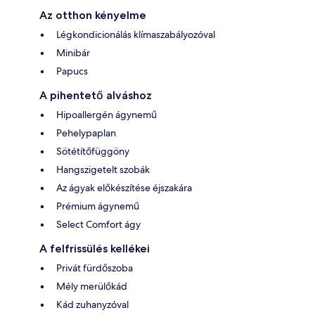
Az otthon kényelme
Légkondicionálás klímaszabályozóval
Minibár
Papucs
A pihentető alváshoz
Hipoallergén ágynemű
Pehelypaplan
Sötétítőfüggöny
Hangszigetelt szobák
Az ágyak előkészítése éjszakára
Prémium ágynemű
Select Comfort ágy
A felfrissülés kellékei
Privát fürdőszoba
Mély merülőkád
Kád zuhanyzóval