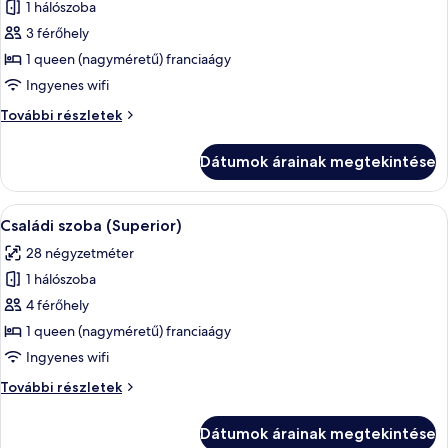
1 hálószoba
összes
képének
3 férőhely
megtekintése:
1 queen (nagyméretű) franciaágy
Business
Ingyenes wifi
szoba,
Business
További részletek
1
szoba,
queen
1
Dátumok árainak megtekintése
queen
(nagyméretű)
(nagyméretű)
franciaágy
franciaágy
A
Egy szállodai szoba, amelyben találhat
4
további
Családi szoba (Superior)
következő
részletei
28 négyzetméter
szoba
1 hálószoba
összes
képének
4 férőhely
megtekintése:
1 queen (nagyméretű) franciaágy
Családi
Ingyenes wifi
szoba
Családi
További részletek
(Superior)
szoba
(Superior)
Dátumok árainak megtekintése
további