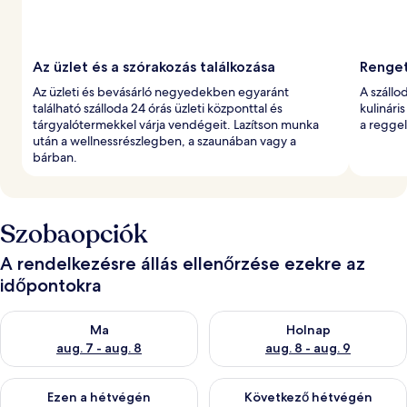
Az üzlet és a szórakozás találkozása
Renget
Az üzleti és bevásárló negyedekben egyaránt
A szállo
található szálloda 24 órás üzleti központtal és
kulinári
tárgyalótermekkel várja vendégeit. Lazítson munka
a reggel
után a wellnessrészlegben, a szaunában vagy a
bárban.
Szobaopciók
A rendelkezésre állás ellenőrzése ezekre az
időpontokra
A ma esti rendelkezésre állás ellenőrzése: aug. 7 - aug. 8
A holnapi rendelkezésre állás e
Ma
Holnap
aug. 7 - aug. 8
aug. 8 - aug. 9
A mostani hétvégi rendelkezésre állás ellenőrzése: aug. 7 - aug
A következő hétvégi rendelkezé
Ezen a hétvégén
Következő hétvégén