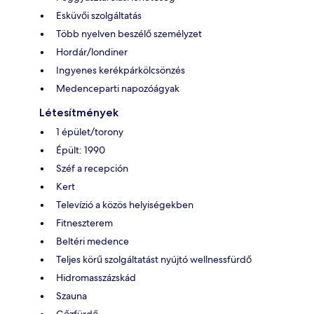
Esküvői szolgáltatás
Több nyelven beszélő személyzet
Hordár/londiner
Ingyenes kerékpárkölcsönzés
Medenceparti napozóágyak
Létesítmények
1 épület/torony
Épült: 1990
Széf a recepción
Kert
Televízió a közös helyiségekben
Fitneszterem
Beltéri medence
Teljes körű szolgáltatást nyújtó wellnessfürdő
Hidromasszázskád
Szauna
Gőzfürdő