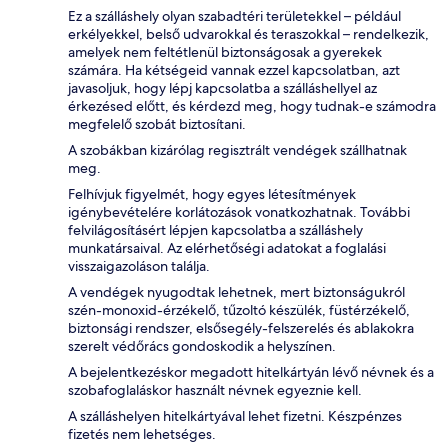
Ez a szálláshely olyan szabadtéri területekkel – például
erkélyekkel, belső udvarokkal és teraszokkal – rendelkezik,
amelyek nem feltétlenül biztonságosak a gyerekek
számára. Ha kétségeid vannak ezzel kapcsolatban, azt
javasoljuk, hogy lépj kapcsolatba a szálláshellyel az
érkezésed előtt, és kérdezd meg, hogy tudnak-e számodra
megfelelő szobát biztosítani.
A szobákban kizárólag regisztrált vendégek szállhatnak
meg.
Felhívjuk figyelmét, hogy egyes létesítmények
igénybevételére korlátozások vonatkozhatnak. További
felvilágosításért lépjen kapcsolatba a szálláshely
munkatársaival. Az elérhetőségi adatokat a foglalási
visszaigazoláson találja.
A vendégek nyugodtak lehetnek, mert biztonságukról
szén-monoxid-érzékelő, tűzoltó készülék, füstérzékelő,
biztonsági rendszer, elsősegély-felszerelés és ablakokra
szerelt védőrács gondoskodik a helyszínen.
A bejelentkezéskor megadott hitelkártyán lévő névnek és a
szobafoglaláskor használt névnek egyeznie kell.
A szálláshelyen hitelkártyával lehet fizetni. Készpénzes
fizetés nem lehetséges.