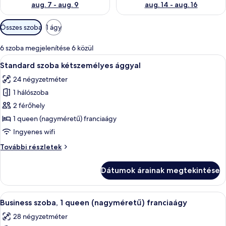
aug. 7 - aug. 9
aug. 14 - aug. 16
Szobákhoz
Összes szoba
1 ágy
rendelkezésre
álló
6 szoba megjelenítése 6 közül
szűrők
A
Egy modern szállodaszoba, amelyben egy
4
Standard szoba kétszemélyes ággyal
következő
24 négyzetméter
szoba
1 hálószoba
összes
képének
2 férőhely
megtekintése:
1 queen (nagyméretű) franciaágy
Standard
Ingyenes wifi
szoba
Standard
További részletek
kétszemélyes
szoba
ággyal
kétszemélyes
Dátumok árainak megtekintése
ággyal
további
részletei
A
Egy szállodai szoba, amelyben található
4
Business szoba, 1 queen (nagyméretű) franciaágy
következő
28 négyzetméter
szoba