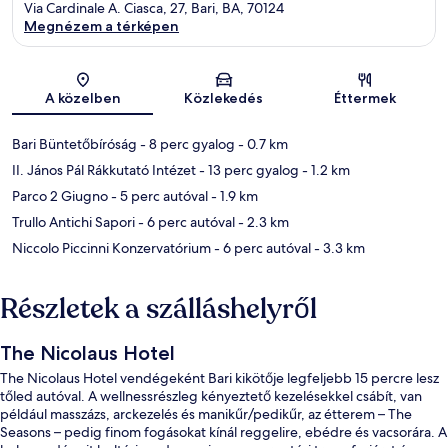
Via Cardinale A. Ciasca, 27, Bari, BA, 70124
Megnézem a térképen
Térkép
A közelben
Közlekedés
Éttermek
Bari Büntetőbíróság
- 8 perc gyalog
- 0.7 km
II. János Pál Rákkutató Intézet
- 13 perc gyalog
- 1.2 km
Parco 2 Giugno
- 5 perc autóval
- 1.9 km
Trullo Antichi Sapori
- 6 perc autóval
- 2.3 km
Niccolo Piccinni Konzervatórium
- 6 perc autóval
- 3.3 km
Részletek a szálláshelyről
The Nicolaus Hotel
The Nicolaus Hotel vendégeként Bari kikötője legfeljebb 15 percre lesz
tőled autóval. A wellnessrészleg kényeztető kezelésekkel csábít, van
például masszázs, arckezelés és manikűr/pedikűr, az étterem – The
Seasons – pedig finom fogásokat kínál reggelire, ebédre és vacsorára. A