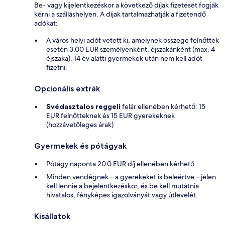
Be- vagy kijelentkezéskor a következő díjak fizetését fogják
kérni a szálláshelyen. A díjak tartalmazhatják a fizetendő
adókat:
A város helyi adót vetett ki, amelynek összege felnőttek
esetén 3.00 EUR személyenként, éjszakánként (max. 4
éjszaka). 14 év alatti gyermekek után nem kell adót
fizetni.
Opcionális extrák
Svédasztalos reggeli
felár ellenében kérhető: 15
EUR felnőtteknek és 15 EUR gyerekeknek
(hozzávetőleges árak)
Gyermekek és pótágyak
Pótágy naponta 20.0 EUR díj ellenében kérhető
Minden vendégnek – a gyerekeket is beleértve – jelen
kell lennie a bejelentkezéskor, és be kell mutatnia
hivatalos, fényképes igazolványát vagy útlevelét.
Kisállatok