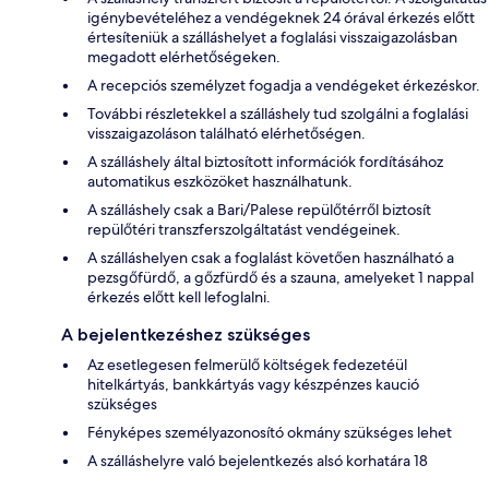
igénybevételéhez a vendégeknek 24 órával érkezés előtt
értesíteniük a szálláshelyet a foglalási visszaigazolásban
megadott elérhetőségeken.
A recepciós személyzet fogadja a vendégeket érkezéskor.
További részletekkel a szálláshely tud szolgálni a foglalási
visszaigazoláson található elérhetőségen.
A szálláshely által biztosított információk fordításához
automatikus eszközöket használhatunk.
A szálláshely csak a Bari/Palese repülőtérről biztosít
repülőtéri transzferszolgáltatást vendégeinek.
A szálláshelyen csak a foglalást követően használható a
pezsgőfürdő, a gőzfürdő és a szauna, amelyeket 1 nappal
érkezés előtt kell lefoglalni.
A bejelentkezéshez szükséges
Az esetlegesen felmerülő költségek fedezetéül
hitelkártyás, bankkártyás vagy készpénzes kaució
szükséges
Fényképes személyazonosító okmány szükséges lehet
A szálláshelyre való bejelentkezés alsó korhatára 18