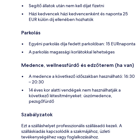
Segítő állatok után nem kell díjat fizetni
Házi kedvencek házi kedvencenként és naponta 25
EUR külön díj ellenében hozhatók
Parkolás
Egyéni parkolás díja fedett parkolóban: 15 EURnaponta
A parkolás magassági korlátokkal lehetséges
Medence, wellnessfürdő és edzőterem (ha van)
A medence a következő időszakban használható: 16:30
– 20:30
14 éves kor alatti vendégek nem használhatják a
következő létesítményeket: úszómedence,
pezsgőfürdő
Szabályzatok
Ezt a szálláshelyet professzionális szállásadó kezeli. A
szálláskiadás kapcsolódik a szakmájához, üzleti
tevékenységéhez vagy foglalkozásához.