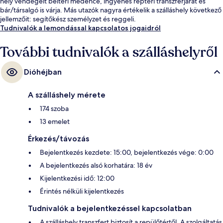
hely vendégeit beltéri medence, ingyenes reptéri transzferjárat és
bár/társalgó is várja. Más utazók nagyra értékelik a szálláshely következő
jellemzőit: segítőkész személyzet és reggeli.
Tudnivalók a lemondással kapcsolatos jogaidról
További tudnivalók a szálláshelyről
Dióhéjban
A szálláshely mérete
174 szoba
13 emelet
Érkezés/távozás
Bejelentkezés kezdete: 15:00, bejelentkezés vége: 0:00
A bejelentkezés alsó korhatára: 18 év
Kijelentkezési idő: 12:00
Érintés nélküli kijelentkezés
Tudnivalók a bejelentkezéssel kapcsolatban
A szálláshely transzfert biztosít a repülőtértől. A szolgáltatás