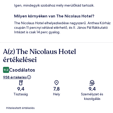
Igen, mindegyik szobához mély merülőkád tartozik.
Milyen környéken van The Nicolaus Hotel?
The Nicolaus Hotel elhelyezkedése nagyszerű. Anthea Kórház
csupán 11 percnyi sétával elérhető, és II. János Pál Rákkutató
Intézet is csak 14 perc gyalog.
A(z) The Nicolaus Hotel
Értékelések
értékelései
Csodálatos
9,2
958 értékelés
9,4
7,8
9,4
Tisztaság
Hely
Személyzet és
kiszolgálás
Értékelések
Hitelesített értékelés