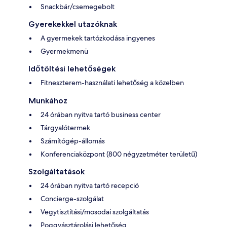
Snackbár/csemegebolt
Gyerekekkel utazóknak
A gyermekek tartózkodása ingyenes
Gyermekmenü
Időtöltési lehetőségek
Fitneszterem-használati lehetőség a közelben
Munkához
24 órában nyitva tartó business center
Tárgyalótermek
Számítógép-állomás
Konferenciaközpont (800 négyzetméter területű)
Szolgáltatások
24 órában nyitva tartó recepció
Concierge-szolgálat
Vegytisztítási/mosodai szolgáltatás
Poggyásztárolási lehetőség