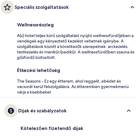
Speciális szolgáltatások
Wellnessrészleg
A(z) hotel teljes körű szolgáltatást nyújtó wellnessfürdőjében a
vendégek egy kényeztető kezelést vehetnek igénybe. A
szolgáltatások között a következők szerepelnek: arckezelés,
testkezelés és manikűr/pedikűr. A wellnessfürdőben szauna és
gőzfürdő biztosított.
Étkezési lehetőség
The Seasons - Ez egy étterem, ahol reggelit, ebédet és
vacsorát kerül felszolgálásra. Az étteremben gyermekmenü
várja a kisebbeket.
Díjak és szabályzatok
Kötelezően fizetendő díjak