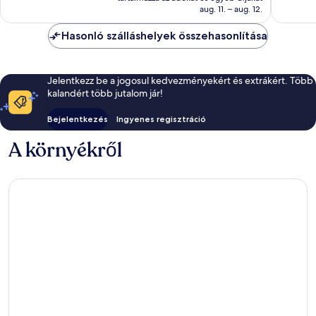
81 446 Ft
aug. 11. – aug. 12.
Hasonló szálláshelyek összehasonlítása
Jelentkezz be a jogosul kedvezményekért és extrákért. Több
kalandért több jutalom jár!
Bejelentkezés
Ingyenes regisztráció
A környékről