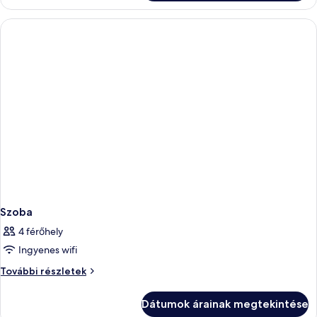
Szoba
4 férőhely
Ingyenes wifi
Szoba
További részletek
további
részletei
Dátumok árainak megtekintése