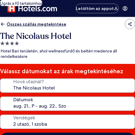
Ugrás a fő tartalomhoz
Letöltöm az appot
Összes szállás megtekintése
The Nicolaus Hotel
4.0
csillagos
Hotel Bari területén, ahol wellnessfürdő és beltéri medence áll
szálláshely
rendelkezésre
Válassz dátumokat az árak megtekintéséhez
Hová utaznál?
Dátumok
Vendégek