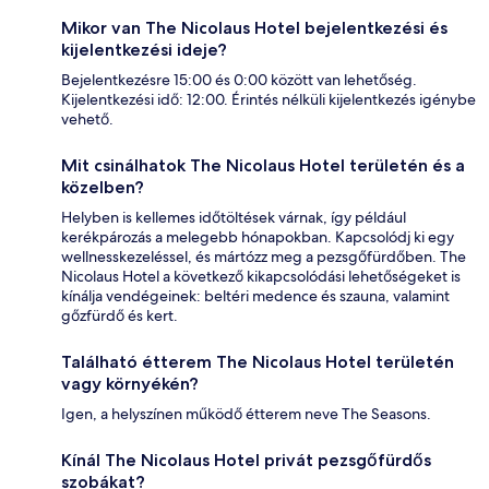
Mikor van The Nicolaus Hotel bejelentkezési és
kijelentkezési ideje?
Bejelentkezésre 15:00 és 0:00 között van lehetőség.
Kijelentkezési idő: 12:00. Érintés nélküli kijelentkezés igénybe
vehető.
Mit csinálhatok The Nicolaus Hotel területén és a
közelben?
Helyben is kellemes időtöltések várnak, így például
kerékpározás a melegebb hónapokban. Kapcsolódj ki egy
wellnesskezeléssel, és mártózz meg a pezsgőfürdőben. The
Nicolaus Hotel a következő kikapcsolódási lehetőségeket is
kínálja vendégeinek: beltéri medence és szauna, valamint
gőzfürdő és kert.
Található étterem The Nicolaus Hotel területén
vagy környékén?
Igen, a helyszínen működő étterem neve The Seasons.
Kínál The Nicolaus Hotel privát pezsgőfürdős
szobákat?