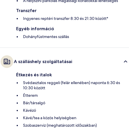
A helyszíni parkolás magassági korlátokkal lehetséges
Transzfer
Ingyenes reptéri transzfer 8:30 és 21:30 között*
Egyéb információ
Dohányfüstmentes szállás
A szálláshely szolgáltatásai
Étkezés és italok
Svédasztalos reggeli (felár ellenében) naponta 6:30 és
10:30 között
Étterem
Bár/társalgó
Kávézó
Kávé/tea a közös helyiségben
Szobaszerviz (meghatározott időszakban)