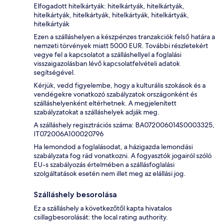
Elfogadott hitelkártyák: hitelkártyák, hitelkártyák,
hitelkártyák, hitelkártyák, hitelkártyák, hitelkártyák,
hitelkártyák
Ezen a szálláshelyen a készpénzes tranzakciók felső határa a
nemzeti törvények miatt 5000 EUR. További részletekért
vegye fel a kapcsolatot a szálláshellyel a foglalási
visszaigazolásban lévő kapcsolatfelvételi adatok
segítségével.
Kérjük, vedd figyelembe, hogy a kulturális szokások és a
vendégekre vonatkozó szabályzatok országonként és
szálláshelyenként eltérhetnek. A megjelenített
szabályzatokat a szálláshelyek adják meg.
A szálláshely regisztrációs száma: BA072006014S0003325,
IT072006A100020796
Ha lemondod a foglalásodat, a házigazda lemondási
szabályzata fog rád vonatkozni. A fogyasztók jogairól szóló
EU-s szabályozás értelmében a szállásfoglalási
szolgáltatások esetén nem illet meg az elállási jog.
Szálláshely besorolása
Ez a szálláshely a következőtől kapta hivatalos
csillagbesorolását: the local rating authority.