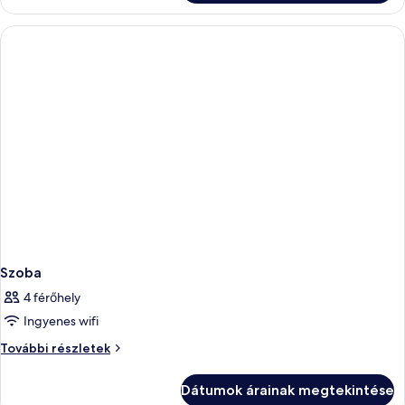
részletei
Szoba
4 férőhely
Ingyenes wifi
Szoba
További részletek
további
részletei
Dátumok árainak megtekintése