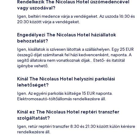
Rendelkezik The Nicolaus Hotel úszómedencével
vagy uszodával?
Igen, beltéri medence várja a vendégeket. Az uszoda 16:30 és
20:30 között várja a vendégeket.
Engedélyezi The Nicolaus Hotel háziállatok
behozatalát?
Igen, kisállatok is szívesen látottak a szálláshelyen. Egy 25 EUR
összegű díjat számítanak fel házi kedvencenként, naponta. A
segítő állatokra nem vonatkoznak díjak.. Etető- és itatótál
igénybe vehető.
Kínál The Nicolaus Hotel helyszíni parkolási
lehetőséget?
Igen. Az egyéni parkolás költsége 15 EUR naponta.
Elektromosautó-töltőállomás rendelkezésre áll.
Kínál ez The Nicolaus Hotel reptéri transzfer
szolgáltatást?
Igen, retúr reptéri transzfer 8:30 és 21:30 között külön kérésre
rendelkezésre áll.