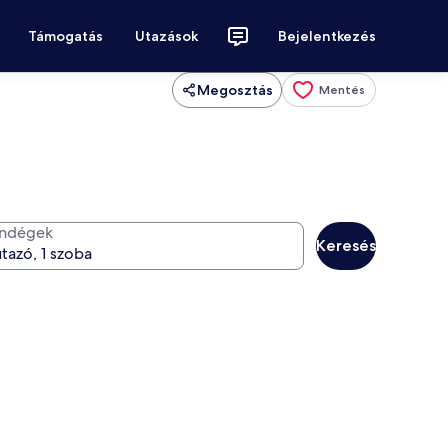
Támogatás
Utazások
Bejelentkezés
Megosztás
Mentés
ndégek
Keresés