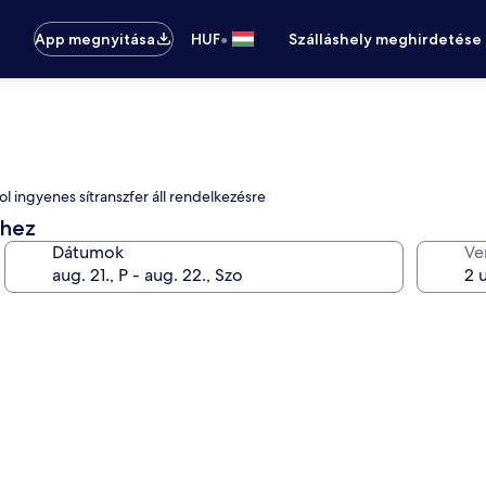
•
App megnyitása
HUF
Szálláshely meghirdetése
l ingyenes sítranszfer áll rendelkezésre
éhez
Dátumok
Ve