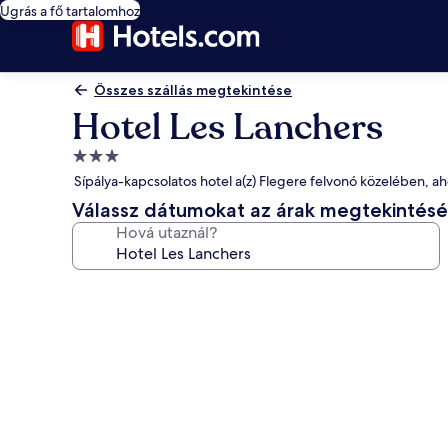
Ugrás a fő tartalomhoz
Összes szállás megtekintése
Hotel Les Lanchers
3.0
csillagos
Sípálya-kapcsolatos hotel a(z) Flegere felvonó közelében, aho
szálláshely
Válassz dátumokat az árak megtekintés
Hová utaznál?
A(z)
Hotel
Les
Lanchers
képgalériája