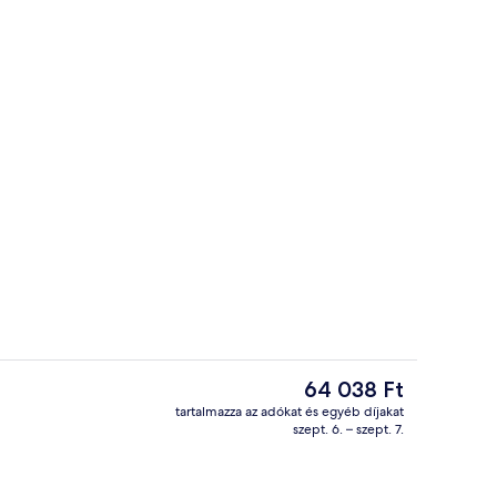
ogramok
Lobby pihenő
A
64 038 Ft
jelenlegi
tartalmazza az adókat és egyéb díjakat
ár
szept. 6. – szept. 7.
ba kétszemélyes ággyal | Kényelmi párnázat, vasaló/vasalódeszka, ingyenes 
Külső rész
64 038 Ft