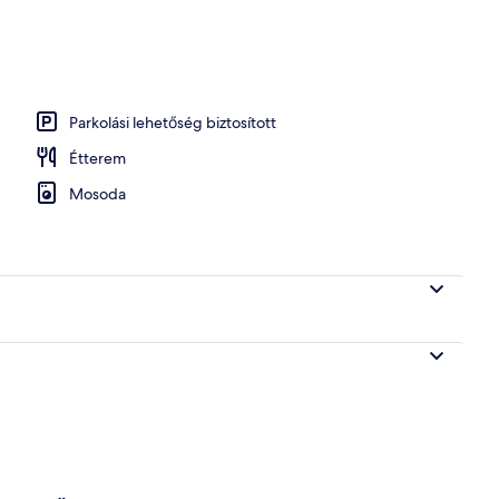
 és vacsora
Parkolási lehetőség biztosított
Étterem
Mosoda