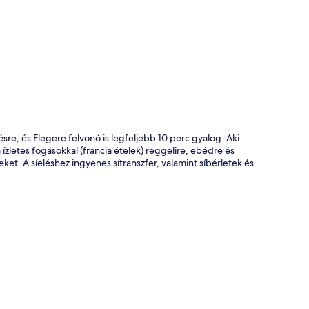
kép
sre, és Flegere felvonó is legfeljebb 10 perc gyalog. Aki
ízletes fogásokkal (francia ételek) reggelire, ebédre és
eket. A síeléshez ingyenes sítranszfer, valamint síbérletek és