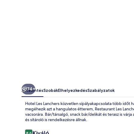
74+
Áttekintés
Szobák
Elhelyezkedés
Szabályzatok
Hotel Les Lanchers közvetlen sípályakapcsolata több időt ha
megéhezik azt a hangulatos étterem, Restaurant Les Lanchers
vacsorára. Bár/társalgó, snack bár/delikát és terasz is várj
és sítároló is rendelkezésre állnak.
Értékelések
Kiváló
8,6