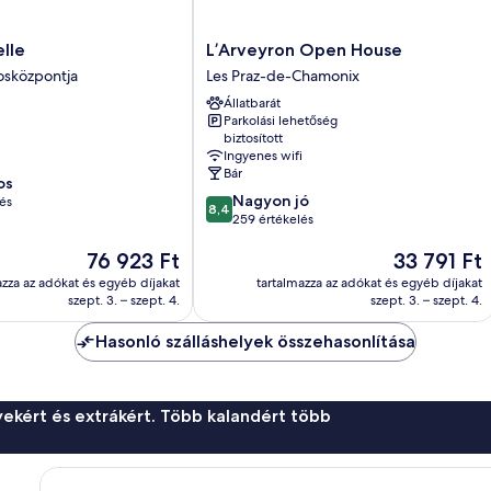
L’Arveyron
elle
L’Arveyron Open House
Open
osközpontja
Les Praz-de-Chamonix
House
Állatbarát
a
Les
Parkolási lehetőség
Praz-
biztosított
de-
Ingyenes wifi
Chamonix
Bár
os
8.4
Nagyon jó
és
8,4
ennyiből:
259 értékelés
10,
Az
Az
76 923 Ft
33 791 Ft
Nagyon
ár
ár
jó,
azza az adókat és egyéb díjakat
tartalmazza az adókat és egyéb díjakat
76 923 Ft
33 791 Ft
259
szept. 3. – szept. 4.
szept. 3. – szept. 4.
értékelés
Hasonló szálláshelyek összehasonlítása
ekért és extrákért. Több kalandért több