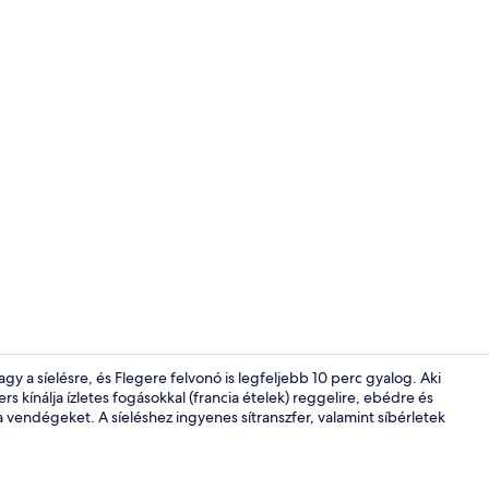
Gyermekpr
gy a síelésre, és Flegere felvonó is legfeljebb 10 perc gyalog. Aki
 kínálja ízletes fogásokkal (francia ételek) reggelire, ebédre és
a a vendégeket. A síeléshez ingyenes sítranszfer, valamint síbérletek
Superior szo