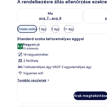
A rendelkezésre állás ellenőrzése ezekr
A ma esti rendelkezésre állás ellenőrzése: aug. 7 - au
A holnapi rend
Ma
aug. 7 - aug. 8
a
Szobákhoz
Összes szoba
1 ágy
2 ágy
3+ ágy
rendelkezésre
A
Egy hegyvidéki táj, hóborított
álló
5
Standard szoba kétszemélyes ággyal
következő
szűrők
Nagyon jó
szoba
8,4
10-ből 8,4
(10
10 értékelés
összes
értékelés)
14 négyzetméter
képének
2 férőhely
megtekintése:
1 kétszemélyes ágy VAGY 2 egyszemélyes ágy
Standard
Ingyenes wifi
szoba
kétszemélyes
Standard
További részletek
szoba
ággyal
kétszemélyes
ággyal
Árak megtekintés
további
részletei