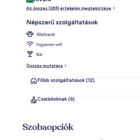
8,6 ennyiből: 10
Az összes (285) értékelés megtekintése
Reggeli, ebéd
Népszerű szolgáltatások
Állatbarát
Ingyenes wifi
Bár
Összes mutatása
Főbb szolgáltatások
(12)
Családoknak
(6)
Szobaopciók