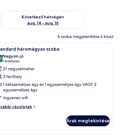
ellenőrzése: aug. 7 - aug. 9
A következő hétvégi rendelkezésre állás ellenőrzése: aug. 14 -
Következő hétvégén
aug. 14 - aug. 16
6 szoba megjelenítése 6 közül
okkal, egy hagyományos házakból álló falu, és egy erdős völgy.
Egy hegyvidéki táj, hóborította csúcsokkal, e
7
tandard háromágyas szoba
övetkező
Nagyon jó
zoba
0
10-ből 8,0
(1
1 értékelés
sszes
értékelés)
21 négyzetméter
épének
3 férőhely
egtekintése:
1 kétszemélyes ágy és 1 egyszemélyes ágy VAGY 3
tandard
egyszemélyes ágy
áromágyas
Ingyenes wifi
zoba
andard
vábbi részletek
romágyas
oba
Árak megtekintése
vábbi
szletei