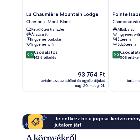
La
Pointe
La Chaumière Mountain Lodge
Pointe Isab
Chaumière
Isabelle
Chamonix-Mont-Blanc
Chamonix vár
Mountain
Chamonix
Repülőtéri transzfer
Állatbarát
Lodge
városközpontj
Állatbarát
Ingyenes wifi
Chamonix-
Ingyenes parkolás
Étterem
Mont-
Ingyenes wifi
Edzőterem
Blanc
9.0
9.0
Csodálatos
Csodálat
9,0
9,0
ennyiből:
ennyiből:
142 értékelés
508 értékel
10,
10,
Csodálatos,
Csodálatos,
Az
93 754 Ft
142
508
ár
értékelés
értékelés
tartalmazza az adókat és egyéb díjakat
tartalm
93 754 Ft
aug. 20. – aug. 21.
Jelentkezz be a jogosul kedvezmény
jutalom jár!
A környékről