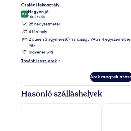
A
Egy hegyvidéki táj, hóborított
5
Családi lakosztály
következő
Nagyon jó
szoba
8,0
10-ből 8,0
(1
1 értékelés
összes
értékelés)
25 négyzetméter
képének
4 férőhely
megtekintése:
2 queen (nagyméretű) franciaágy VAGY 4 egyszemélyes
Családi
ágy
lakosztály
Ingyenes wifi
Családi
További részletek
lakosztály
további
részletei
Árak megtekintés
Hasonló szálláshelyek
La Chaumière Mountain Lodge
Pointe Isabell