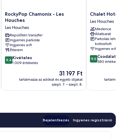
RockyPop
Chalet
RockyPop Chamonix - Les
Chalet Hotel Du Bois
Chamonix
Hotel
Houches
Les Houches
-
Du
Les Houches
Medence
Les
Bois
Állatbarát
Houches
Repülőtéri transzfer
Les
Parkolási lehetőség
Ingyenes parkolás
Les
Houches
biztosított
Ingyenes wifi
Houches
Ingyenes wifi
Étterem
9.0
Csodálatos
9.4
Kivételes
9,0
9,4
ennyiből:
380 értékelés
ennyiből:
1 009 értékelés
10,
10,
Az
31 197 Ft
Csodálatos,
Kivételes,
ár
380
1 009
tartalmazza az adókat és egyéb díjakat
tartalmazza az adóka
31 197 Ft
értékelés
szept. 7. – szept. 8.
s
értékelés
Bejelentkezés
Ingyenes regisztráció