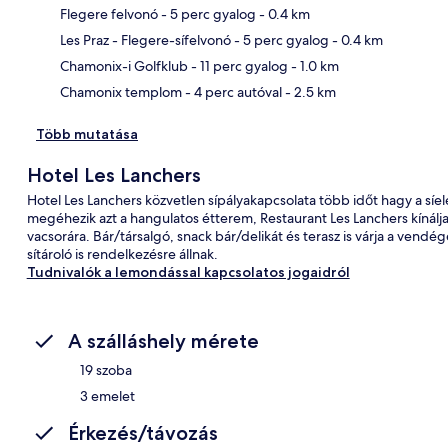
Flegere felvonó
- 5 perc gyalog
- 0.4 km
Tér
Les Praz - Flegere-sífelvonó
- 5 perc gyalog
- 0.4 km
Chamonix-i Golfklub
- 11 perc gyalog
- 1.0 km
Chamonix templom
- 4 perc autóval
- 2.5 km
Több mutatása
Hotel Les Lanchers
Hotel Les Lanchers közvetlen sípályakapcsolata több időt hagy a síelé
megéhezik azt a hangulatos étterem, Restaurant Les Lanchers kínálja 
vacsorára. Bár/társalgó, snack bár/delikát és terasz is várja a vendég
sítároló is rendelkezésre állnak.
Tudnivalók a lemondással kapcsolatos jogaidról
A szálláshely mérete
19 szoba
3 emelet
Érkezés/távozás