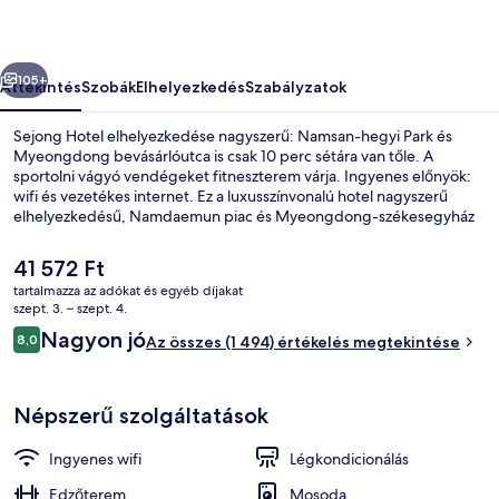
őző
Következő
105+
Áttekintés
Szobák
Elhelyezkedés
Szabályzatok
Sejong Hotel elhelyezkedése nagyszerű: Namsan-hegyi Park és
Myeongdong bevásárlóutca is csak 10 perc sétára van tőle. A
sportolni vágyó vendégeket fitneszterem várja. Ingyenes előnyök:
wifi és vezetékes internet. Ez a luxusszínvonalú hotel nagyszerű
elhelyezkedésű, Namdaemun piac és Myeongdong-székesegyház
legfeljebb 15 perc sétával elérhető. Más utazók szeretik, hogy
gyalog is jól elérhető a tömegközlekedés: Mjong-tong metróállomás
A
41 572 Ft
csak pár lépésre, Cshumgmuro metróállomás pedig 7 percre van.
jelenlegi
tartalmazza az adókat és egyéb díjakat
ár
szept. 3. – szept. 4.
A szálláshely homlokzata – este/éjsza
41 572 Ft
Értékelések
Nagyon jó
8,0
Az összes (1 494) értékelés megtekintése
8,0 ennyiből: 10
Népszerű szolgáltatások
Ingyenes wifi
Légkondicionálás
Edzőterem
Mosoda