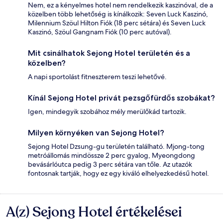
Nem, ez a kényelmes hotel nem rendelkezik kaszinóval, de a
közelben több lehetőség is kínálkozik: Seven Luck Kaszinó,
Milennium Szöul Hilton Fiók (18 perc sétára) és Seven Luck
Kaszinó, Szöul Gangnam Fiók (10 perc autóval).
Mit csinálhatok Sejong Hotel területén és a
közelben?
A napi sportolást fitneszterem teszi lehetővé.
Kínál Sejong Hotel privát pezsgőfürdős szobákat?
Igen, mindegyik szobához mély merülőkád tartozik.
Milyen környéken van Sejong Hotel?
Sejong Hotel Dzsung-gu területén található. Mjong-tong
metróállomás mindössze 2 perc gyalog, Myeongdong
bevásárlóutca pedig 3 perc sétára van tőle. Az utazók
fontosnak tartják, hogy ez egy kiváló elhelyezkedésű hotel.
A(z) Sejong Hotel értékelései
Értékelések