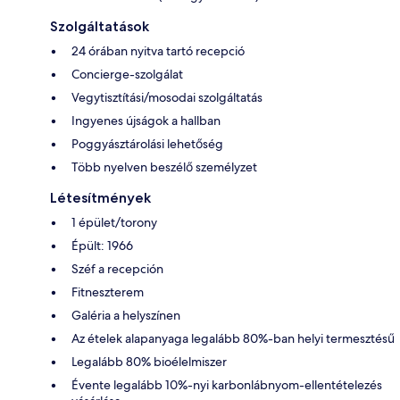
Szolgáltatások
24 órában nyitva tartó recepció
Concierge-szolgálat
Vegytisztítási/mosodai szolgáltatás
Ingyenes újságok a hallban
Poggyásztárolási lehetőség
Több nyelven beszélő személyzet
Létesítmények
1 épület/torony
Épült: 1966
Széf a recepción
Fitneszterem
Galéria a helyszínen
Az ételek alapanyaga legalább 80%-ban helyi termesztésű
Legalább 80% bioélelmiszer
Évente legalább 10%-nyi karbonlábnyom-ellentételezés