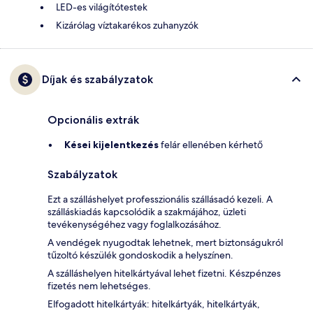
LED-es világítótestek
Kizárólag víztakarékos zuhanyzók
Díjak és szabályzatok
Opcionális extrák
Kései kijelentkezés
felár ellenében kérhető
Szabályzatok
Ezt a szálláshelyet professzionális szállásadó kezeli. A
szálláskiadás kapcsolódik a szakmájához, üzleti
tevékenységéhez vagy foglalkozásához.
A vendégek nyugodtak lehetnek, mert biztonságukról
tűzoltó készülék gondoskodik a helyszínen.
A szálláshelyen hitelkártyával lehet fizetni. Készpénzes
fizetés nem lehetséges.
Elfogadott hitelkártyák: hitelkártyák, hitelkártyák,