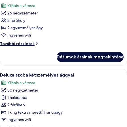
Seoul
szoba
)
Kilátás a városra
)
összes
további
26 négyzetméter
képének
részletei
2 férőhely
megtekintése:
Standard
2 egyszemélyes ágy
szoba
Ingyenes wifi
két
Standard
További részletek
külön
szoba
ággyal
két
Dátumok árainak megtekintése
külön
(Bigger
ággyal
than
(Bigger
A
Egy szállodai szoba, amelyben található
most
10
than
Deluxe szoba kétszemélyes ággyal
következő
most
in
Kilátás a városra
in
szoba
Seoul)
Seoul)
30 négyzetméter
összes
további
képének
1 hálószoba
részletei
megtekintése:
2 férőhely
Deluxe
1 king (extra méretű) franciaágy
szoba
Ingyenes wifi
kétszemélyes