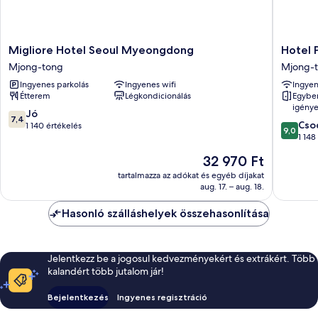
Migliore
Hotel
Migliore Hotel Seoul Myeongdong
Hotel 
Hotel
Prince
Mjong-tong
Mjong-
Seoul
Seoul
Ingyenes parkolás
Ingyenes wifi
Ingyen
Myeongdong
Mjong-
Étterem
Légkondicionálás
Egyben
Mjong-
tong
igénye
tong
7.4
Jó
7,4
9.0
Cso
ennyiből:
1 140 értékelés
9,0
ennyiből
1 148
10,
10,
Jó,
Az
32 970 Ft
Csodálat
1 140
ár
1 148
tartalmazza az adókat és egyéb díjakat
értékelés
32 970 Ft
aug. 17. – aug. 18.
értékelé
Hasonló szálláshelyek összehasonlítása
Jelentkezz be a jogosul kedvezményekért és extrákért. Több
kalandért több jutalom jár!
Bejelentkezés
Ingyenes regisztráció