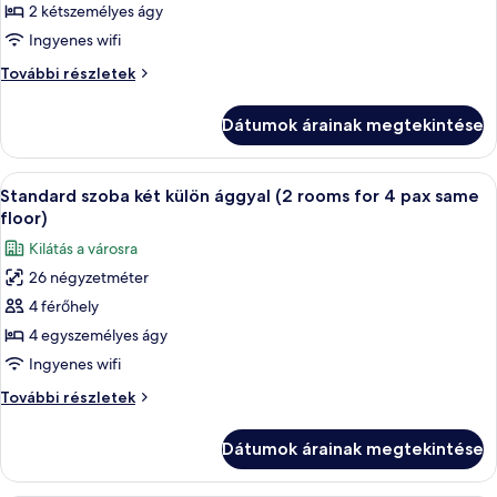
Deluxe
2 kétszemélyes ágy
szoba
Ingyenes wifi
két
Deluxe
További részletek
külön
szoba
ággyal
két
Dátumok árainak megtekintése
külön
(Sejong,
ággyal
Namsan
(Sejong,
A
Egy szállodai szoba két ággyal, egy író
Mountain
12
Namsan
Standard szoba két külön ággyal (2 rooms for 4 pax same
következő
Mountain
View,
floor)
View,
szoba
10-
Kilátás a városra
10-
összes
11F)
11F)
26 négyzetméter
képének
további
4 férőhely
megtekintése:
részletei
Standard
4 egyszemélyes ágy
szoba
Ingyenes wifi
két
Standard
További részletek
külön
szoba
ággyal
két
Dátumok árainak megtekintése
külön
(2
ággyal
rooms
(2