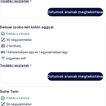
Deluxe
További részletek
ággyal
szoba
kétszemélyes
Dátumok árainak megtekintése
ággyal
további
részletei
A
Egy kétágyas szoba, íróasztallal és szés
12
Deluxe szoba két külön ággyal
következő
Kilátás a városra
szoba
30 négyzetméter
összes
képének
2 férőhely
megtekintése:
1 kétszemélyes ágy és 1 egyszemélyes ágy
Deluxe
Ingyenes wifi
szoba
Deluxe
További részletek
két
szoba
külön
két
Dátumok árainak megtekintése
külön
ággyal
ággyal
további
A
Egy szállodai szoba, amelyben van egy
14
részletei
Suite Twin
következő
Kilátás a városra
szoba
56 négyzetméter
összes