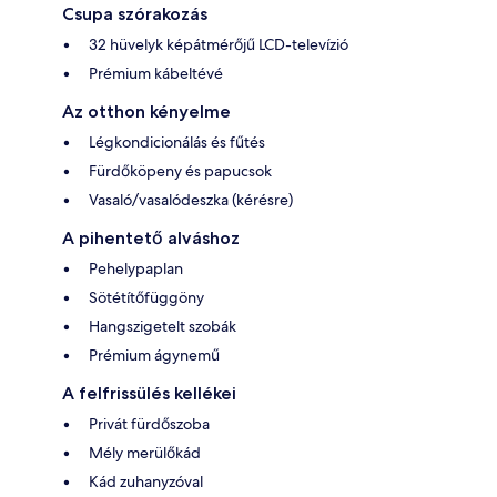
Csupa szórakozás
32 hüvelyk képátmérőjű LCD-televízió
Prémium kábeltévé
Az otthon kényelme
Légkondicionálás és fűtés
Fürdőköpeny és papucsok
Vasaló/vasalódeszka (kérésre)
A pihentető alváshoz
Pehelypaplan
Sötétítőfüggöny
Hangszigetelt szobák
Prémium ágynemű
A felfrissülés kellékei
Privát fürdőszoba
Mély merülőkád
Kád zuhanyzóval