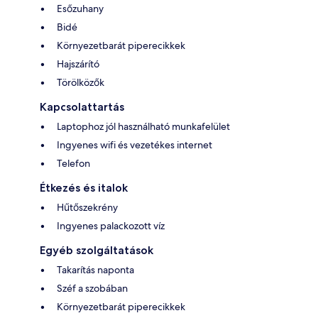
Esőzuhany
Bidé
Környezetbarát piperecikkek
Hajszárító
Törölközők
Kapcsolattartás
Laptophoz jól használható munkafelület
Ingyenes wifi és vezetékes internet
Telefon
Étkezés és italok
Hűtőszekrény
Ingyenes palackozott víz
Egyéb szolgáltatások
Takarítás naponta
Széf a szobában
Környezetbarát piperecikkek