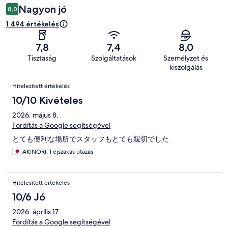
Nagyon jó
8,0
1 494 értékelés
7,8
7,4
8,0
Tisztaság
Szolgáltatások
Személyzet és
kiszolgálás
Értékelések
Hitelesített értékelés
10/10 Kivételes
2026. május 8.
Fordítás a Google segítségével
とても便利な場所でスタッフもとても親切でした
AKINORI, 1 éjszakás utazás
Hitelesített értékelés
10/6 Jó
2026. április 17.
Fordítás a Google segítségével