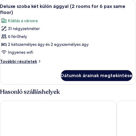
A
Egy kétágyas szoba, íróasztallal és szés
for
13
rooms
Deluxe szoba két külön ággyal (2 rooms for 6 pax same
következő
for
4
floor)
4
szoba
pax
Kilátás a városra
pax
összes
same
same
31 négyzetméter
képének
floor)
floor)
6 férőhely
megtekintése:
további
részletei
Deluxe
2 kétszemélyes ágy és 2 egyszemélyes ágy
szoba
Ingyenes wifi
két
Deluxe
További részletek
külön
szoba
ággyal
két
Dátumok árainak megtekintése
külön
(2
ággyal
rooms
(2
Hasonló szálláshelyek
for
rooms
for
6
Migliore Hotel Seoul Myeongdong
Hotel Pr
6
pax
pax
same
same
floor)
floor)
további
részletei