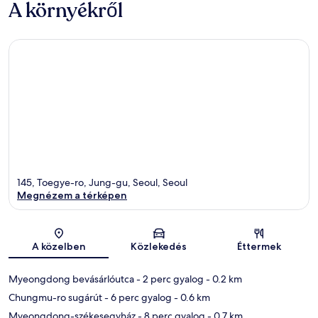
A környékről
145, Toegye-ro, Jung-gu, Seoul, Seoul
Megnézem a térképen
Térkép
A közelben
Közlekedés
Éttermek
Myeongdong bevásárlóutca
- 2 perc gyalog
- 0.2 km
Chungmu-ro sugárút
- 6 perc gyalog
- 0.6 km
Myeongdong-székesegyház
- 8 perc gyalog
- 0.7 km