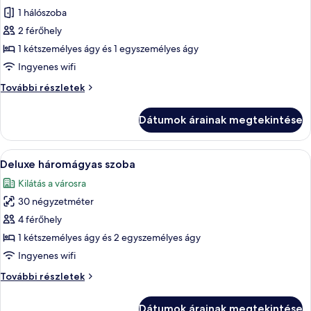
képének
1 hálószoba
megtekintése:
2 férőhely
Suite
1 kétszemélyes ágy és 1 egyszemélyes ágy
Twin
Ingyenes wifi
Suite
További részletek
Twin
további
Dátumok árainak megtekintése
részletei
A
Egy szállodai szoba két ággyal, íróaszt
11
Deluxe háromágyas szoba
következő
Kilátás a városra
szoba
30 négyzetméter
összes
képének
4 férőhely
megtekintése:
1 kétszemélyes ágy és 2 egyszemélyes ágy
Deluxe
Ingyenes wifi
háromágyas
Deluxe
További részletek
szoba
háromágyas
szoba
Dátumok árainak megtekintése