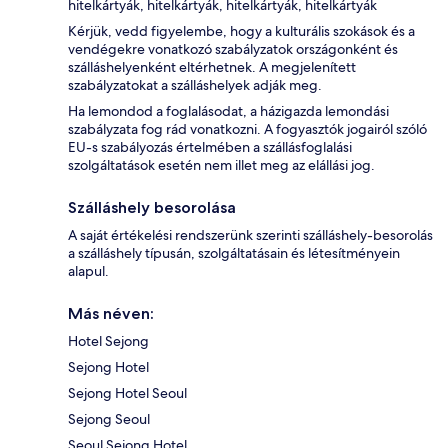
hitelkártyák, hitelkártyák, hitelkártyák, hitelkártyák
Kérjük, vedd figyelembe, hogy a kulturális szokások és a
vendégekre vonatkozó szabályzatok országonként és
szálláshelyenként eltérhetnek. A megjelenített
szabályzatokat a szálláshelyek adják meg.
Ha lemondod a foglalásodat, a házigazda lemondási
szabályzata fog rád vonatkozni. A fogyasztók jogairól szóló
EU-s szabályozás értelmében a szállásfoglalási
szolgáltatások esetén nem illet meg az elállási jog.
Szálláshely besorolása
A saját értékelési rendszerünk szerinti szálláshely-besorolás
a szálláshely típusán, szolgáltatásain és létesítményein
alapul.
Más néven:
Hotel Sejong
Sejong Hotel
Sejong Hotel Seoul
Sejong Seoul
Seoul Sejong Hotel