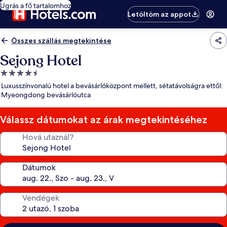
Ugrás a fő tartalomhoz
Letöltöm az appot
Összes szállás megtekintése
Sejong Hotel
4.5
csillagos
Luxusszínvonalú hotel a bevásárlóközpont mellett, sétatávolságra ettől:
szálláshely
Myeongdong bevásárlóutca
Válassz dátumokat az árak megtekintéséhez
Hová utaznál?
Dátumok
Vendégek