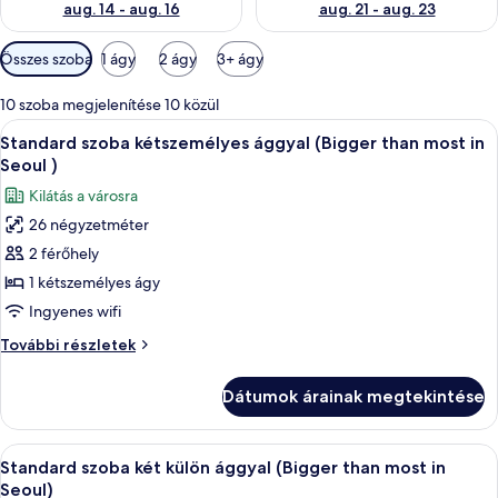
aug. 14 - aug. 16
aug. 21 - aug. 23
Szobákhoz
Összes szoba
1 ágy
2 ágy
3+ ágy
rendelkezésre
álló
10 szoba megjelenítése 10 közül
szűrők
A
Egy szállodai szoba, amelyben egy nagy
11
Standard szoba kétszemélyes ággyal (Bigger than most in
következő
Seoul )
szoba
Kilátás a városra
összes
26 négyzetméter
képének
2 férőhely
megtekintése:
Standard
1 kétszemélyes ágy
szoba
Ingyenes wifi
kétszemélyes
Standard
További részletek
ággyal
szoba
(Bigger
kétszemélyes
Dátumok árainak megtekintése
ággyal
than
(Bigger
most
than
A
Egy kétágyas szoba, amelyben van íróas
in
11
most
Standard szoba két külön ággyal (Bigger than most in
következő
in
Seoul
Seoul)