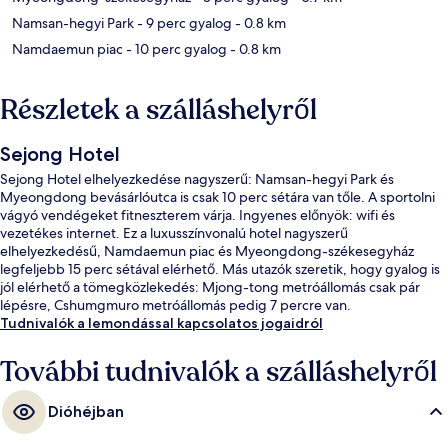
Namsan-hegyi Park
- 9 perc gyalog
- 0.8 km
Namdaemun piac
- 10 perc gyalog
- 0.8 km
Részletek a szálláshelyről
Sejong Hotel
Sejong Hotel elhelyezkedése nagyszerű: Namsan-hegyi Park és
Myeongdong bevásárlóutca is csak 10 perc sétára van tőle. A sportolni
vágyó vendégeket fitneszterem várja. Ingyenes előnyök: wifi és
vezetékes internet. Ez a luxusszínvonalú hotel nagyszerű
elhelyezkedésű, Namdaemun piac és Myeongdong-székesegyház
legfeljebb 15 perc sétával elérhető. Más utazók szeretik, hogy gyalog is
jól elérhető a tömegközlekedés: Mjong-tong metróállomás csak pár
lépésre, Cshumgmuro metróállomás pedig 7 percre van.
Tudnivalók a lemondással kapcsolatos jogaidról
További tudnivalók a szálláshelyről
Dióhéjban