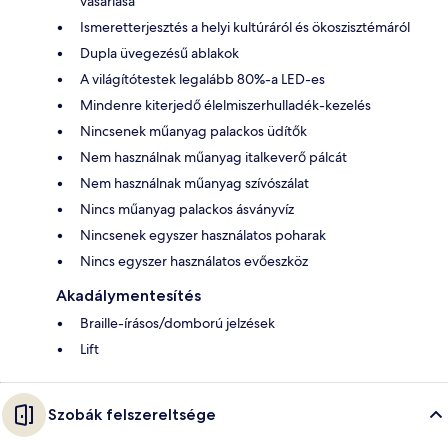
vásárlása
Ismeretterjesztés a helyi kultúráról és ökoszisztémáról
Dupla üvegezésű ablakok
A világítótestek legalább 80%-a LED-es
Mindenre kiterjedő élelmiszerhulladék-kezelés
Nincsenek műanyag palackos üdítők
Nem használnak műanyag italkeverő pálcát
Nem használnak műanyag szívószálat
Nincs műanyag palackos ásványvíz
Nincsenek egyszer használatos poharak
Nincs egyszer használatos evőeszköz
Akadálymentesítés
Braille-írásos/domború jelzések
Lift
Szobák felszereltsége