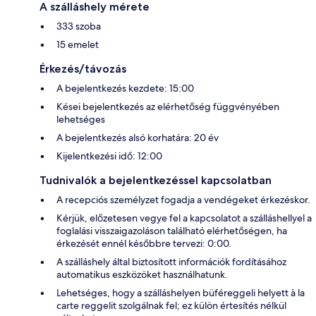
A szálláshely mérete
333 szoba
15 emelet
Érkezés/távozás
A bejelentkezés kezdete: 15:00
Kései bejelentkezés az elérhetőség függvényében
lehetséges
A bejelentkezés alsó korhatára: 20 év
Kijelentkezési idő: 12:00
Tudnivalók a bejelentkezéssel kapcsolatban
A recepciós személyzet fogadja a vendégeket érkezéskor.
Kérjük, előzetesen vegye fel a kapcsolatot a szálláshellyel a
foglalási visszaigazoláson található elérhetőségen, ha
érkezését ennél későbbre tervezi: 0:00.
A szálláshely által biztosított információk fordításához
automatikus eszközöket használhatunk.
Lehetséges, hogy a szálláshelyen büféreggeli helyett à la
carte reggelit szolgálnak fel; ez külön értesítés nélkül