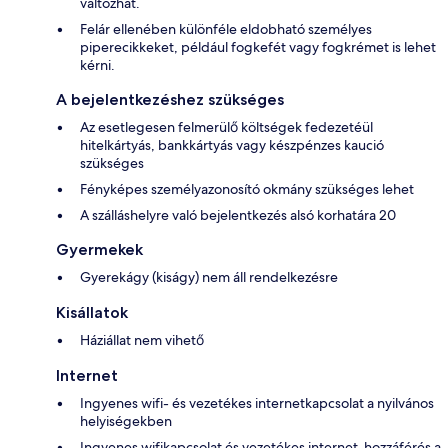
változhat.
Felár ellenében különféle eldobható személyes
piperecikkeket, például fogkefét vagy fogkrémet is lehet
kérni.
A bejelentkezéshez szükséges
Az esetlegesen felmerülő költségek fedezetéül
hitelkártyás, bankkártyás vagy készpénzes kaució
szükséges
Fényképes személyazonosító okmány szükséges lehet
A szálláshelyre való bejelentkezés alsó korhatára 20
Gyermekek
Gyerekágy (kiságy) nem áll rendelkezésre
Kisállatok
Háziállat nem vihető
Internet
Ingyenes wifi- és vezetékes internetkapcsolat a nyilvános
helyiségekben
Ingyenes wifikapcsolat és vezetékes internet-hozzáférés a