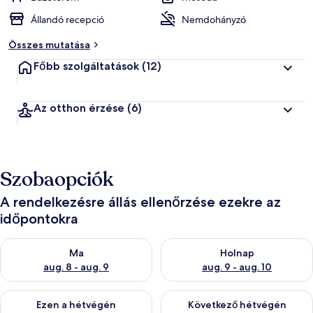
Állandó recepció
Nemdohányzó
Összes mutatása
Főbb szolgáltatások
(12)
Az otthon érzése
(6)
Szobaopciók
A rendelkezésre állás ellenőrzése ezekre az
időpontokra
A ma esti rendelkezésre állás ellenőrzése: aug. 8 - aug. 9
A holnapi rendelkezésre állás e
Ma
Holnap
aug. 8 - aug. 9
aug. 9 - aug. 10
A mostani hétvégi rendelkezésre állás ellenőrzése: aug. 14 - au
A következő hétvégi rendelkezé
Ezen a hétvégén
Következő hétvégén