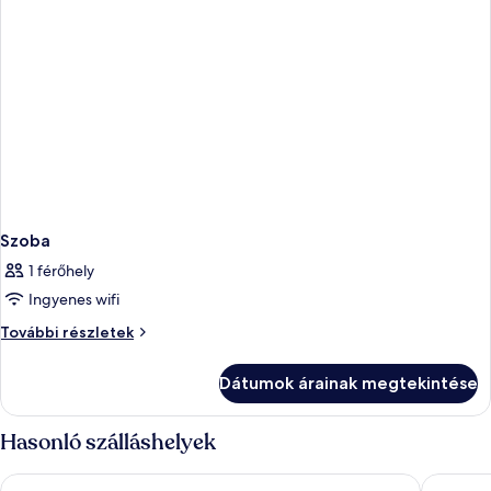
Szoba
1 férőhely
Ingyenes wifi
Szoba
További részletek
további
részletei
Dátumok árainak megtekintése
Hasonló szálláshelyek
Urban Hive Milano
Radisson