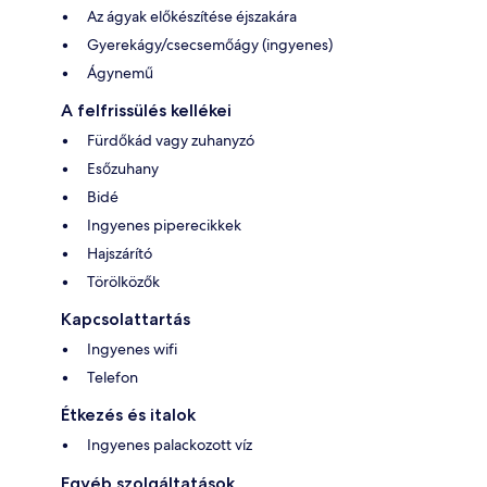
Az ágyak előkészítése éjszakára
Gyerekágy/csecsemőágy (ingyenes)
Ágynemű
A felfrissülés kellékei
Fürdőkád vagy zuhanyzó
Esőzuhany
Bidé
Ingyenes piperecikkek
Hajszárító
Törölközők
Kapcsolattartás
Ingyenes wifi
Telefon
Étkezés és italok
Ingyenes palackozott víz
Egyéb szolgáltatások