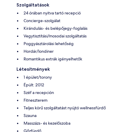
Szolgáltatások
24 órában nyitva tartó recepció
Concierge-szolgálat
Kirándulás- és belépőjegy-foglalás
Vegytisztítási/mosodai szolgáltatás
Poggyásztárolási lehetőség
Hordár/londiner
Romantikus extrák igényelhetők
Létesítmények
1 épület/torony
Épült: 2012
Széf a recepción
Fitneszterem
Teljes körű szolgáltatást nyújtó wellnessfürdő
Szauna
Masszázs- és kezelőszoba
Gőzfürdő