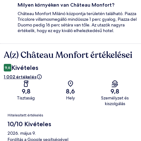
Milyen környéken van Château Monfort?
Château Monfort Milánó központja területén található. Piazza
Tricolore villamosmegálló mindössze 1 perc gyalog, Piazza del
Duomo pedig 16 perc sétára van tőle. Az utazók nagyra
értékelik, hogy ez egy kiváló elhelezkedésű hotel.
A(z) Château Monfort értékelései
Értékelések
Kivételes
9,6
1 002 értékelés
9,8
8,6
9,8
Tisztaság
Hely
Személyzet és
kiszolgálás
Értékelések
Hitelesített értékelés
10/10 Kivételes
2026. május 9.
Fordítás a Google segítségével