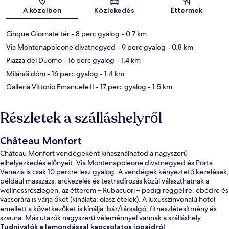
Térkép
A közelben
Közlekedés
Éttermek
Cinque Giornate tér
- 8 perc gyalog
- 0.7 km
Via Montenapoleone divatnegyed
- 9 perc gyalog
- 0.8 km
Piazza del Duomo
- 16 perc gyalog
- 1.4 km
Milánói dóm
- 16 perc gyalog
- 1.4 km
Galleria Vittorio Emanuele II
- 17 perc gyalog
- 1.5 km
Részletek a szálláshelyről
Château Monfort
Château Monfort vendégeként kihasználhatod a nagyszerű
elhelyezkedés előnyeit: Via Montenapoleone divatnegyed és Porta
Venezia is csak 10 percre lesz gyalog. A vendégek kényeztető kezelések,
például masszázs, arckezelés és testradírozás közül választhatnak a
wellnessrészlegen, az étterem – Rubacuori – pedig reggelire, ebédre és
vacsorára is várja őket (kínálata: olasz ételek). A luxusszínvonalú hotel
emellett a következőket is kínálja: bár/társalgó, fitneszlétesítmény és
szauna. Más utazók nagyszerű véleménnyel vannak a szálláshely
következő jellemzőiről: segítőkész személyzet és a szálláshely általános
Tudnivalók a lemondással kapcsolatos jogaidról