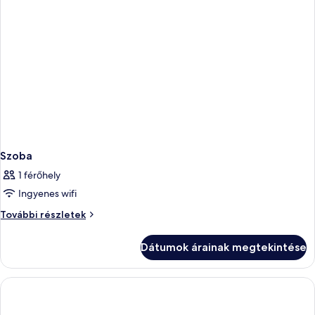
Szoba
1 férőhely
Ingyenes wifi
Szoba
További részletek
további
részletei
Dátumok árainak megtekintése