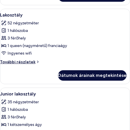
A
Egy modern hálószoba, melyben van egy
6
Lakosztály
következő
52 négyzetméter
szoba
1 hálószoba
összes
képének
3 férőhely
megtekintése:
1 queen (nagyméretű) franciaágy
Lakosztály
Ingyenes wifi
Lakosztály
További részletek
további
részletei
Dátumok árainak megtekintése
A
Egy gondosan megterített ágy, fehér á
8
Junior lakosztály
következő
35 négyzetméter
szoba
1 hálószoba
összes
képének
3 férőhely
megtekintése:
1 kétszemélyes ágy