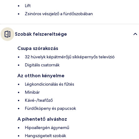
Lift
Zsinóros vészjelző a fürdőszobában
Szobák felszereltsége
Csupa szórakozás
32 hüvelyk képátmérőjű síkképernyős televízió
Digitális csatornák
Az otthon kényelme
Légkondicionálás és fűtés
Minibár
Kávé-/teafőző
Fürdőköpeny és papucsok
A pihentető alváshoz
Hipoallergén ágynemű
Hangszigetelt szobák