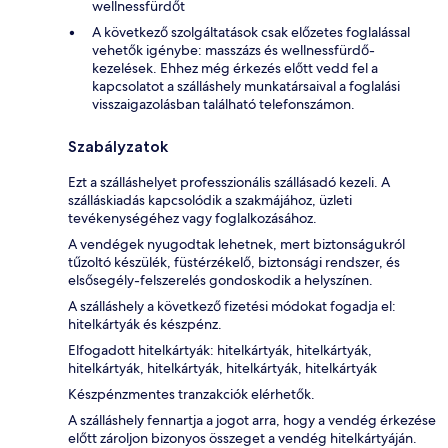
wellnessfürdőt
A következő szolgáltatások csak előzetes foglalással
vehetők igénybe: masszázs és wellnessfürdő-
kezelések. Ehhez még érkezés előtt vedd fel a
kapcsolatot a szálláshely munkatársaival a foglalási
visszaigazolásban található telefonszámon.
Szabályzatok
Ezt a szálláshelyet professzionális szállásadó kezeli. A
szálláskiadás kapcsolódik a szakmájához, üzleti
tevékenységéhez vagy foglalkozásához.
A vendégek nyugodtak lehetnek, mert biztonságukról
tűzoltó készülék, füstérzékelő, biztonsági rendszer, és
elsősegély-felszerelés gondoskodik a helyszínen.
A szálláshely a következő fizetési módokat fogadja el:
hitelkártyák és készpénz.
Elfogadott hitelkártyák: hitelkártyák, hitelkártyák,
hitelkártyák, hitelkártyák, hitelkártyák, hitelkártyák
Készpénzmentes tranzakciók elérhetők.
A szálláshely fennartja a jogot arra, hogy a vendég érkezése
előtt zároljon bizonyos összeget a vendég hitelkártyáján.