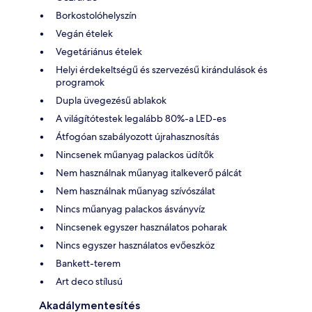
Borkostolóhelyszín
Vegán ételek
Vegetáriánus ételek
Helyi érdekeltségű és szervezésű kirándulások és
programok
Dupla üvegezésű ablakok
A világítótestek legalább 80%-a LED-es
Átfogóan szabályozott újrahasznosítás
Nincsenek műanyag palackos üdítők
Nem használnak műanyag italkeverő pálcát
Nem használnak műanyag szívószálat
Nincs műanyag palackos ásványvíz
Nincsenek egyszer használatos poharak
Nincs egyszer használatos evőeszköz
Bankett-terem
Art deco stílusú
Akadálymentesítés