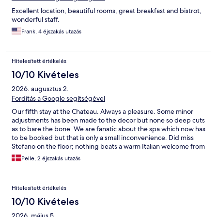
Excellent location, beautiful rooms, great breakfast and bistrot,
wonderful staff.
Frank, 4 éjszakás utazás
Hitelesített értékelés
10/10 Kivételes
2026. augusztus 2.
Fordítás a Google segítségével
Our fifth stay at the Chateau. Always a pleasure. Some minor
adjustments has been made to the decor but none so deep cuts
as to bare the bone. We are fanatic about the spa which now has
to be booked but that is only a small inconvenience. Did miss
Stefano on the floor; nothing beats a warm Italian welcome from
him.
Pelle, 2 éjszakás utazás
Hitelesített értékelés
10/10 Kivételes
2026. május 5.