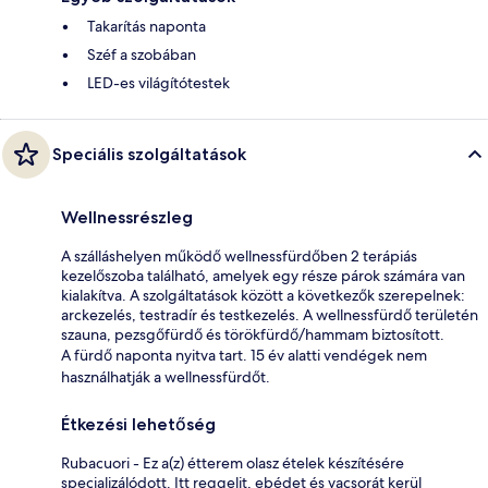
Takarítás naponta
Széf a szobában
LED-es világítótestek
Speciális szolgáltatások
Wellnessrészleg
A szálláshelyen működő wellnessfürdőben 2 terápiás
kezelőszoba található, amelyek egy része párok számára van
kialakítva. A szolgáltatások között a következők szerepelnek:
arckezelés, testradír és testkezelés. A wellnessfürdő területén
szauna, pezsgőfürdő és törökfürdő/hammam biztosított.
A fürdő naponta nyitva tart. 15 év alatti vendégek nem
használhatják a wellnessfürdőt.
Étkezési lehetőség
Rubacuori - Ez a(z) étterem olasz ételek készítésére
specializálódott. Itt reggelit, ebédet és vacsorát kerül