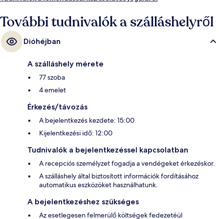
állapota. Rövid sétával megközelíthető a tömegközlekedés: Piazza
Tricolore villamosmegálló csak pár lépés, Viale Premuda villamosmegálló
További tudnivalók a szálláshelyről
pedig 4 perc séta.
Dióhéjban
A szálláshely mérete
77 szoba
4 emelet
Érkezés/távozás
A bejelentkezés kezdete: 15:00
Kijelentkezési idő: 12:00
Tudnivalók a bejelentkezéssel kapcsolatban
A recepciós személyzet fogadja a vendégeket érkezéskor.
A szálláshely által biztosított információk fordításához
automatikus eszközöket használhatunk.
A bejelentkezéshez szükséges
Az esetlegesen felmerülő költségek fedezetéül