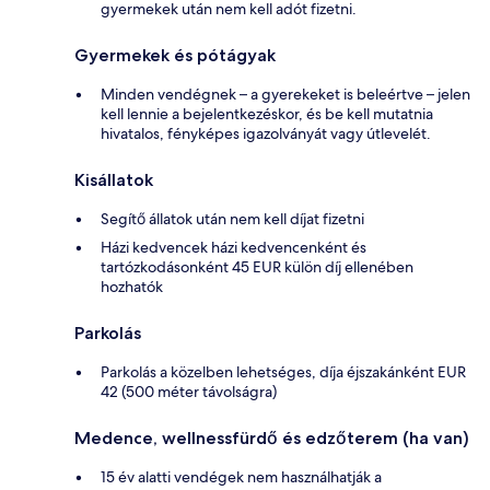
gyermekek után nem kell adót fizetni.
Gyermekek és pótágyak
Minden vendégnek – a gyerekeket is beleértve – jelen
kell lennie a bejelentkezéskor, és be kell mutatnia
hivatalos, fényképes igazolványát vagy útlevelét.
Kisállatok
Segítő állatok után nem kell díjat fizetni
Házi kedvencek házi kedvencenként és
tartózkodásonként 45 EUR külön díj ellenében
hozhatók
Parkolás
Parkolás a közelben lehetséges, díja éjszakánként EUR
42 (500 méter távolságra)
Medence, wellnessfürdő és edzőterem (ha van)
15 év alatti vendégek nem használhatják a