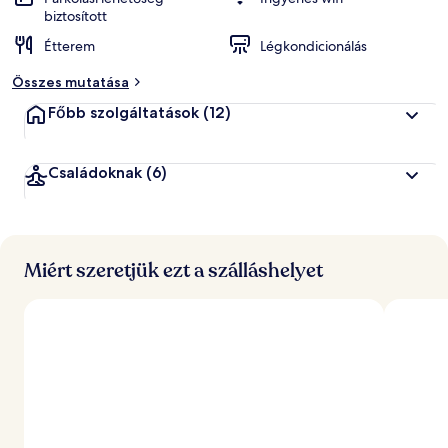
biztosított
á
Étterem
Légkondicionálás
l
t
Összes mutatása
a
l
Főbb szolgáltatások
(12)
l
e
Családoknak
(6)
g
j
o
b
b
Miért szeretjük ezt a szálláshelyet
r
a
é
r
t
é
k
e
l
t