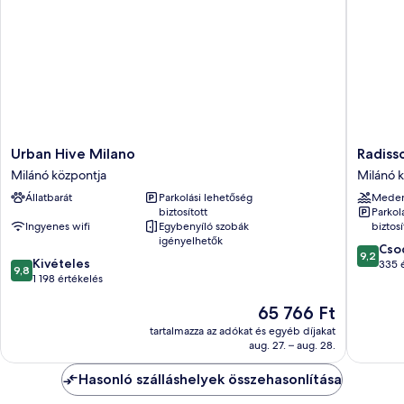
Urban
Radisso
Urban Hive Milano
Radiss
Hive
Collecti
Milánó központja
Milánó 
Milano
Hotel,
Állatbarát
Parkolási lehetőség
Mede
Milánó
Santa
biztosított
Parkol
központja
Sofia
Ingyenes wifi
Egybenyíló szobák
biztosí
Milan
igényelhetők
9.2
Milánó
Cso
9,2
9.8
Kivételes
ennyiből
központ
335 
9,8
ennyiből:
1 198 értékelés
10,
10,
Csodálat
Az
65 766 Ft
Kivételes,
335
ár
1 198
értékelé
tartalmazza az adókat és egyéb díjakat
65 766 Ft
értékelés
aug. 27. – aug. 28.
Hasonló szálláshelyek összehasonlítása