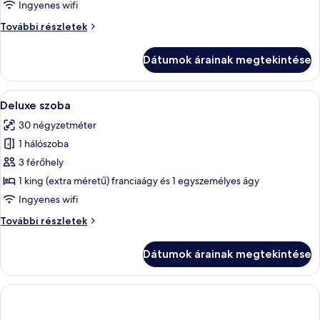
Junior
Ingyenes wifi
lakosztály
Junior
További részletek
lakosztály
további
Dátumok árainak megtekintése
részletei
A
Egy fehér ágyneművel, piros függönyök
2
Deluxe szoba
következő
30 négyzetméter
szoba
1 hálószoba
összes
képének
3 férőhely
megtekintése:
1 king (extra méretű) franciaágy és 1 egyszemélyes ágy
Deluxe
Ingyenes wifi
szoba
Deluxe
További részletek
szoba
további
Dátumok árainak megtekintése
részletei