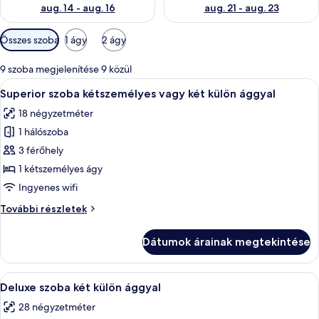
aug. 14 - aug. 16
aug. 21 - aug. 23
Szobákhoz
Összes szoba
1 ágy
2 ágy
rendelkezésre
álló
9 szoba megjelenítése 9 közül
szűrők
A
Egy szállodai szoba, amelyben találhat
9
Superior szoba kétszemélyes vagy két külön ággyal
következő
18 négyzetméter
szoba
1 hálószoba
összes
képének
3 férőhely
megtekintése:
1 kétszemélyes ágy
Superior
Ingyenes wifi
szoba
Superior
További részletek
kétszemélyes
szoba
vagy
kétszemélyes
Dátumok árainak megtekintése
vagy
két
két
külön
külön
A
Egy szállodai szoba két ággyal, fa pad
ággyal
1
ággyal
Deluxe szoba két külön ággyal
következő
további
28 négyzetméter
részletei
szoba