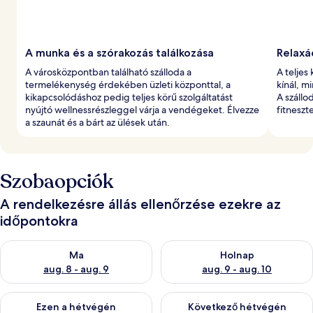
A munka és a szórakozás találkozása
Relaxá
A városközpontban található szálloda a
A teljes
termelékenység érdekében üzleti központtal, a
kínál, m
kikapcsolódáshoz pedig teljes körű szolgáltatást
A szállo
nyújtó wellnessrészleggel várja a vendégeket. Élvezze
fitneszt
a szaunát és a bárt az ülések után.
Szobaopciók
A rendelkezésre állás ellenőrzése ezekre az
időpontokra
A ma esti rendelkezésre állás ellenőrzése: aug. 8 - aug. 9
A holnapi rendelkezésre állás e
Ma
Holnap
aug. 8 - aug. 9
aug. 9 - aug. 10
A mostani hétvégi rendelkezésre állás ellenőrzése: aug. 14 - au
A következő hétvégi rendelkezé
Ezen a hétvégén
Következő hétvégén