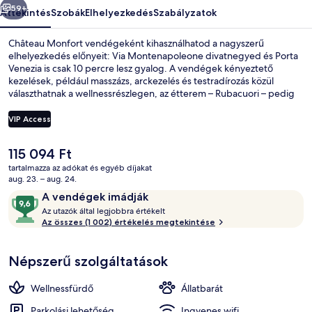
59+
Áttekintés
Szobák
Elhelyezkedés
Szabályzatok
Château Monfort vendégeként kihasználhatod a nagyszerű
elhelyezkedés előnyeit: Via Montenapoleone divatnegyed és Porta
Venezia is csak 10 percre lesz gyalog. A vendégek kényeztető
kezelések, például masszázs, arckezelés és testradírozás közül
választhatnak a wellnessrészlegen, az étterem – Rubacuori – pedig
reggelire, ebédre és vacsorára is várja őket (kínálata: olasz ételek). A
luxusszínvonalú hotel emellett a következőket is kínálja: bár/társalgó,
VIP Access
fitneszlétesítmény és szauna. Más utazók nagyszerű véleménnyel
vannak a szálláshely következő jellemzőiről: segítőkész személyzet és
A
115 094 Ft
a szálláshely általános állapota. Rövid sétával megközelíthető a
Terasz/udvar
jelenlegi
tömegközlekedés: Piazza Tricolore villamosmegálló csak pár lépés,
tartalmazza az adókat és egyéb díjakat
ár
aug. 23. – aug. 24.
Viale Premuda villamosmegálló pedig 4 perc séta.
115 094 Ft
Értékelések
9,6
A vendégek imádják
A
ennyiből:
Az utazók által legjobbra értékelt
z
Az összes (1 002) értékelés megtekintése
10,
A
u
vendégek
Népszerű szolgáltatások
t
imádják
a
z
Wellnessfürdő
Állatbarát
ó
k
Parkolási lehetőség
Ingyenes wifi