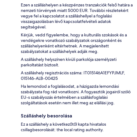
Ezen a szálláshelyen a készpénzes tranzakciók felső határa a
nemzeti törvények miatt 5000 EUR. További részletekért
vegye fel a kapcsolatot a szálláshellyel a foglalási
visszaigazolásban lévő kapcsolatfelvételi adatok
segítségével.
Kérjük, vedd figyelembe, hogy a kulturális szokások és a
vendégekre vonatkozó szabályzatok országonként és
szálláshelyenként eltérhetnek. A megjelenített
szabályzatokat a szálláshelyek adják meg.
A szálláshely helyszínen kívüli parkolója személyzeti
parkoltatást biztosít.
A szálláshely regisztrációs száma: IT015146A1EFYPJMLF,
015146-ALB-00425
Ha lemondod a foglalásodat, a házigazda lemondási
szabályzata fog rád vonatkozni. A fogyasztók jogairól szóló
EU-s szabályozás értelmében a szállásfoglalási
szolgáltatások esetén nem illet meg az elállási jog.
Szálláshely besorolása
Ez a szálláshely a következőtől kapta hivatalos
csillagbesorolását: the local rating authority.