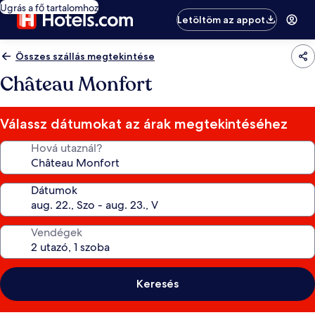
Ugrás a fő tartalomhoz
Letöltöm az appot
Összes szállás megtekintése
Château Monfort
Válassz dátumokat az árak megtekintéséhez
Hová utaznál?
Dátumok
Vendégek
Keresés