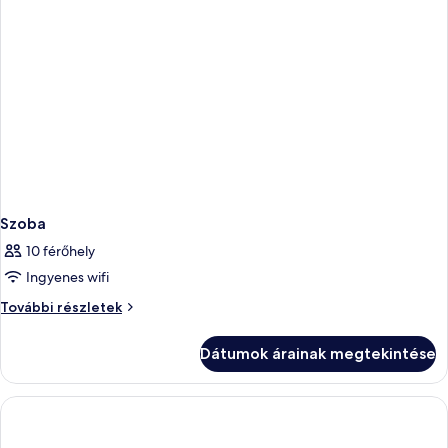
Szoba
10 férőhely
Ingyenes wifi
Szoba
További részletek
további
részletei
Dátumok árainak megtekintése