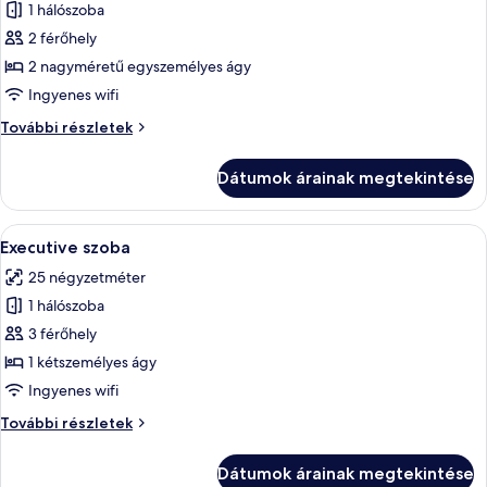
1 hálószoba
összes
képének
2 férőhely
megtekintése:
2 nagyméretű egyszemélyes ágy
Deluxe
Ingyenes wifi
szoba
Deluxe
További részletek
két
szoba
külön
két
Dátumok árainak megtekintése
külön
ággyal
ággyal
további
A
Egy modern hálószoba, melyben ívelt ág
5
részletei
Executive szoba
következő
25 négyzetméter
szoba
1 hálószoba
összes
képének
3 férőhely
megtekintése:
1 kétszemélyes ágy
Executive
Ingyenes wifi
szoba
Executive
További részletek
szoba
további
Dátumok árainak megtekintése
részletei