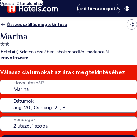
Ugrás a fő tartalomhoz
Letöltöm az appot
Összes szállás megtekintése
Marina
2.0
csillagos
Hotel a(z) Balaton közelében, ahol szabadtéri medence áll
szálláshely
rendelkezésre
Válassz dátumokat az árak megtekintéséhez
Hová utaznál?
Dátumok
Vendégek