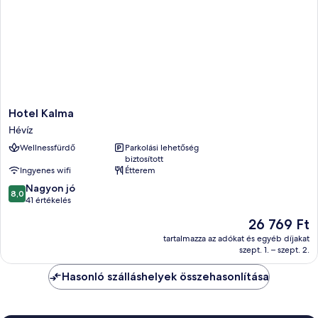
Hotel
Hotel Kalma
Kalma
Hévíz
Hévíz
Wellnessfürdő
Parkolási lehetőség
biztosított
Ingyenes wifi
Étterem
8.0
Nagyon jó
8,0
ennyiből:
41 értékelés
10,
Az
26 769 Ft
Nagyon
ár
jó,
tartalmazza az adókat és egyéb díjakat
26 769 Ft
szept. 1. – szept. 2.
41
értékelés
Hasonló szálláshelyek összehasonlítása