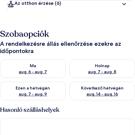
Az otthon érzése
(6)
Szobaopciók
A rendelkezésre állás ellenőrzése ezekre az
időpontokra
A ma esti rendelkezésre állás ellenőrzése: aug. 6 - aug. 7
A holnapi rendelkezésre állás e
Ma
Holnap
aug. 6 - aug. 7
aug. 7 - aug. 8
A mostani hétvégi rendelkezésre állás ellenőrzése: aug. 7 - aug
A következő hétvégi rendelkezé
Ezen a hétvégén
Következő hétvégén
aug. 7 - aug. 9
aug. 14 - aug. 16
Hasonló szálláshelyek
Hotel Kalma