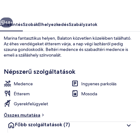
őző
Következő
48+
Áttekintés
Szobák
Elhelyezkedés
Szabályzatok
Marina fantasztikus helyen, Balaton közvetlen közelében található.
Az éhes vendégeket étterem várja, a nap végi lazításról pedig
szauna gondoskodik. Beltéri medence és szabadtéri medence is
emeli a szálláshely színvonalát.
Népszerű szolgáltatások
Medence
Ingyenes parkolás
Külső rész
Étterem
Mosoda
Gyerekfelügyelet
Összes mutatása
Főbb szolgáltatások
(7)