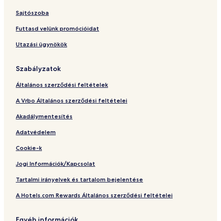
ü
r
Sajtószoba
e
d
Futtasd velünk promócióidat
C
Utazási ügynökök
a
m
p
Szabályzatok
i
n
Általános szerződési feltételek
g
A Vrbo Általános szerződési feltételei
Akadálymentesítés
Adatvédelem
Cookie-k
Jogi Információk/Kapcsolat
Tartalmi irányelvek és tartalom bejelentése
A Hotels.com Rewards Általános szerződési feltételei
Egyéb információk