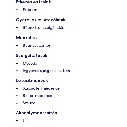
Étkezés és italok
Étterem
Gyerekekkel utazóknak
Bébiszitter-szolgáltatás
Munkához
Business center
Szolgáltatások
Mosoda
Ingyenes újságok a hallban
Létesítmények
Szabadtéri medence
Beltéri medence
Szauna
Akadálymentesítés
Lift