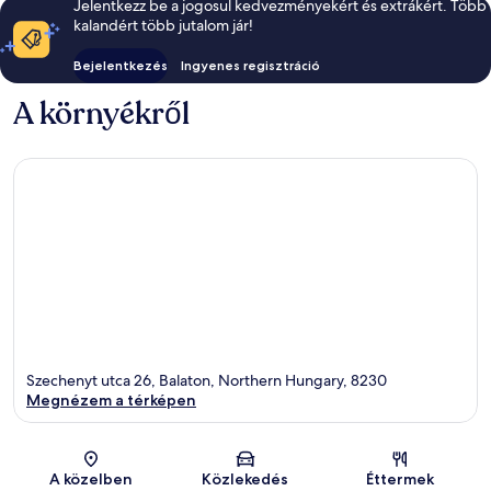
Jelentkezz be a jogosul kedvezményekért és extrákért. Több
kalandért több jutalom jár!
Bejelentkezés
Ingyenes regisztráció
A környékről
Szechenyt utca 26, Balaton, Northern Hungary, 8230
Megnézem a térképen
Térkép
A közelben
Közlekedés
Éttermek