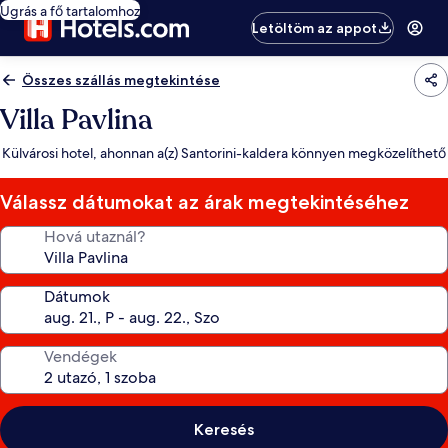
Ugrás a fő tartalomhoz
Letöltöm az appot
Összes szállás megtekintése
Villa Pavlina
Külvárosi hotel, ahonnan a(z) Santorini-kaldera könnyen megközelíthető
Válassz dátumokat az árak megtekintéséhez
Hová utaznál?
Dátumok
Vendégek
Keresés