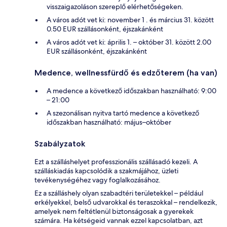
visszaigazoláson szereplő elérhetőségeken.
A város adót vet ki: november 1 . és március 31. között
0.50 EUR szállásonként, éjszakánként
A város adót vet ki: április 1. – október 31. között 2.00
EUR szállásonként, éjszakánként
Medence, wellnessfürdő és edzőterem (ha van)
A medence a következő időszakban használható: 9:00
– 21:00
A szezonálisan nyitva tartó medence a következő
időszakban használható: május–október
Szabályzatok
Ezt a szálláshelyet professzionális szállásadó kezeli. A
szálláskiadás kapcsolódik a szakmájához, üzleti
tevékenységéhez vagy foglalkozásához.
Ez a szálláshely olyan szabadtéri területekkel – például
erkélyekkel, belső udvarokkal és teraszokkal – rendelkezik,
amelyek nem feltétlenül biztonságosak a gyerekek
számára. Ha kétségeid vannak ezzel kapcsolatban, azt