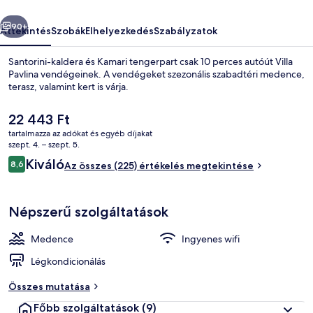
őző
Következő
90+
Áttekintés
Szobák
Elhelyezkedés
Szabályzatok
Santorini-kaldera és Kamari tengerpart csak 10 perces autóút Villa
Pavlina vendégeinek. A vendégeket szezonális szabadtéri medence,
terasz, valamint kert is várja.
A
22 443 Ft
jelenlegi
tartalmazza az adókat és egyéb díjakat
ár
szept. 4. – szept. 5.
22 443 Ft
Értékelések
Kiváló
8,6
Az összes (225) értékelés megtekintése
8,6 ennyiből: 10
Szezonális szabadtéri medence, nyitva
Népszerű szolgáltatások
Medence
Ingyenes wifi
Légkondicionálás
Összes mutatása
Főbb szolgáltatások
(9)