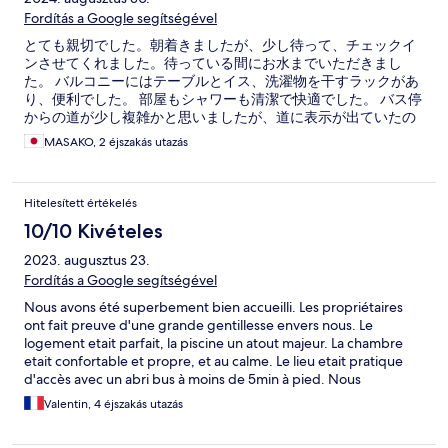
Fordítás a Google segítségével
とても親切でした。朝着きましたが、少し待って、チェックイ
ンさせてくれました。待っている間にお水までいただきまし
た。 バルコニーにはテーブルとイス、洗濯物を干すラックがあ
り、便利でした。 部屋もシャワーも清潔で快適でした。 バス停
からの道が少し複雑かと思いましたが、道に表示が出ていたの
で、それに従って行けば、すんなり到着できました。 近くにス
MASAKO, 2 éjszakás utazás
ーパーやレストランもありました。
Hitelesített értékelés
10/10 Kivételes
2023. augusztus 23.
Fordítás a Google segítségével
Nous avons été superbement bien accueilli. Les propriétaires
ont fait preuve d'une grande gentillesse envers nous. Le
logement etait parfait, la piscine un atout majeur. La chambre
etait confortable et propre, et au calme. Le lieu etait pratique
d'accès avec un abri bus à moins de 5min à pied. Nous
recommandons vivement.
Valentin, 4 éjszakás utazás