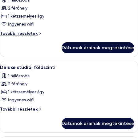
1 hálószoba
összes
képének
2 férőhely
megtekintése:
1 kétszemélyes ágy
Szoba
Ingyenes wifi
kétszemélyes
Szoba
További részletek
ággyal,
kétszemélyes
erkély
ággyal,
Dátumok árainak megtekintése
erkély
további
részletei
A
Egy modern hálószoba, melyben egy nagy
7
Deluxe stúdió, földszinti
következő
1 hálószoba
szoba
2 férőhely
összes
képének
1 kétszemélyes ágy
megtekintése:
Ingyenes wifi
Deluxe
Deluxe
További részletek
stúdió,
stúdió,
földszinti
földszinti
Dátumok árainak megtekintése
további
részletei