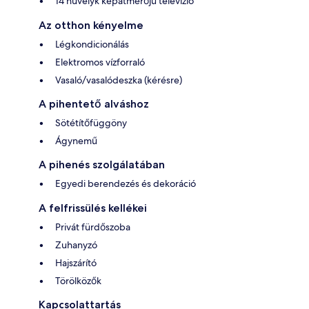
14 hüvelyk képátmérőjű televízió
Az otthon kényelme
Légkondicionálás
Elektromos vízforraló
Vasaló/vasalódeszka (kérésre)
A pihentető alváshoz
Sötétítőfüggöny
Ágynemű
A pihenés szolgálatában
Egyedi berendezés és dekoráció
A felfrissülés kellékei
Privát fürdőszoba
Zuhanyzó
Hajszárító
Törölközők
Kapcsolattartás