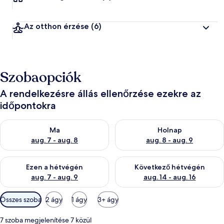
Az otthon érzése
(6)
Szobaopciók
A rendelkezésre állás ellenőrzése ezekre az
időpontokra
A ma esti rendelkezésre állás ellenőrzése: aug. 7 - aug. 8
A holnapi rendelkezésre állás e
Ma
Holnap
aug. 7 - aug. 8
aug. 8 - aug. 9
A mostani hétvégi rendelkezésre állás ellenőrzése: aug. 7 - aug
A következő hétvégi rendelkezé
Ezen a hétvégén
Következő hétvégén
aug. 7 - aug. 9
aug. 14 - aug. 16
Szobákhoz
Összes szoba
2 ágy
1 ágy
3+ ágy
rendelkezésre
álló
7 szoba megjelenítése 7 közül