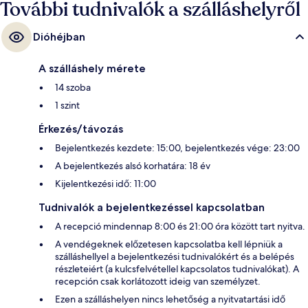
További tudnivalók a szálláshelyről
Dióhéjban
A szálláshely mérete
14 szoba
1 szint
Érkezés/távozás
Bejelentkezés kezdete: 15:00, bejelentkezés vége: 23:00
A bejelentkezés alsó korhatára: 18 év
Kijelentkezési idő: 11:00
Tudnivalók a bejelentkezéssel kapcsolatban
A recepció mindennap 8:00 és 21:00 óra között tart nyitva.
A vendégeknek előzetesen kapcsolatba kell lépniük a
szálláshellyel a bejelentkezési tudnivalókért és a belépés
részleteiért (a kulcsfelvétellel kapcsolatos tudnivalókat). A
recepción csak korlátozott ideig van személyzet.
Ezen a szálláshelyen nincs lehetőség a nyitvatartási idő