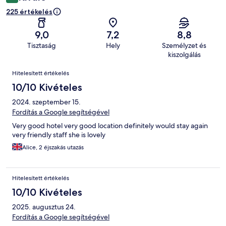
225 értékelés
9,0
7,2
8,8
Tisztaság
Hely
Személyzet és
kiszolgálás
Értékelések
Hitelesített értékelés
10/10 Kivételes
2024. szeptember 15.
Fordítás a Google segítségével
Very good hotel very good location definitely would stay again
very friendly staff she is lovely
Alice, 2 éjszakás utazás
Hitelesített értékelés
10/10 Kivételes
2025. augusztus 24.
Fordítás a Google segítségével