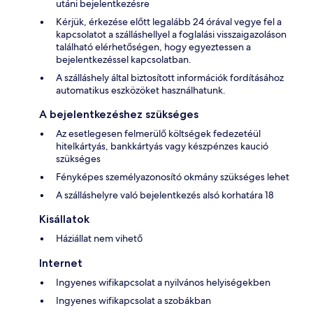
utáni bejelentkezésre
Kérjük, érkezése előtt legalább 24 órával vegye fel a
kapcsolatot a szálláshellyel a foglalási visszaigazoláson
található elérhetőségen, hogy egyeztessen a
bejelentkezéssel kapcsolatban.
A szálláshely által biztosított információk fordításához
automatikus eszközöket használhatunk.
A bejelentkezéshez szükséges
Az esetlegesen felmerülő költségek fedezetéül
hitelkártyás, bankkártyás vagy készpénzes kaució
szükséges
Fényképes személyazonosító okmány szükséges lehet
A szálláshelyre való bejelentkezés alsó korhatára 18
Kisállatok
Háziállat nem vihető
Internet
Ingyenes wifikapcsolat a nyilvános helyiségekben
Ingyenes wifikapcsolat a szobákban