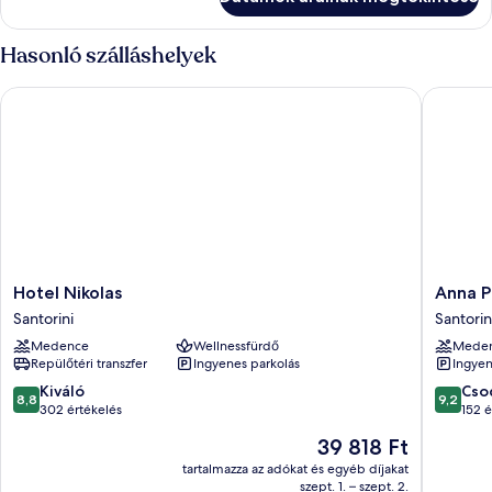
ággyal,
ággyal,
erkély,
erkély,
földszinti
Hasonló szálláshelyek
földszinti
további
részletei
Hotel Nikolas
Anna Pe
Hotel
Anna
Hotel Nikolas
Anna P
Nikolas
Pension
Santorini
Santorin
Santorini
Santorin
Medence
Wellnessfürdő
Mede
Repülőtéri transzfer
Ingyenes parkolás
Ingyen
8.8
9.2
Kiváló
Cso
8,8
9,2
ennyiből:
ennyiből
302 értékelés
152 é
10,
10,
Az
39 818 Ft
Kiváló,
Csodálat
ár
302
152
tartalmazza az adókat és egyéb díjakat
39 818 Ft
szept. 1. – szept. 2.
értékelés
értékelé