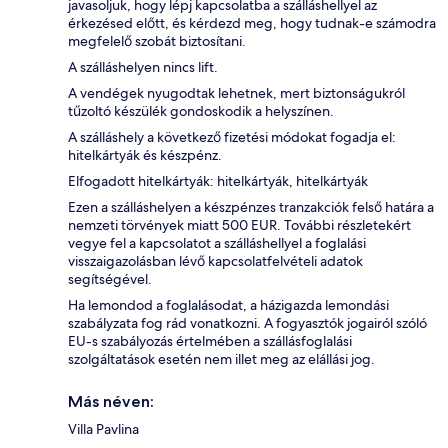
javasoljuk, hogy lépj kapcsolatba a szálláshellyel az
érkezésed előtt, és kérdezd meg, hogy tudnak-e számodra
megfelelő szobát biztosítani.
A szálláshelyen nincs lift.
A vendégek nyugodtak lehetnek, mert biztonságukról
tűzoltó készülék gondoskodik a helyszínen.
A szálláshely a következő fizetési módokat fogadja el:
hitelkártyák és készpénz.
Elfogadott hitelkártyák: hitelkártyák, hitelkártyák
Ezen a szálláshelyen a készpénzes tranzakciók felső határa a
nemzeti törvények miatt 500 EUR. További részletekért
vegye fel a kapcsolatot a szálláshellyel a foglalási
visszaigazolásban lévő kapcsolatfelvételi adatok
segítségével.
Ha lemondod a foglalásodat, a házigazda lemondási
szabályzata fog rád vonatkozni. A fogyasztók jogairól szóló
EU-s szabályozás értelmében a szállásfoglalási
szolgáltatások esetén nem illet meg az elállási jog.
Más néven:
Villa Pavlina