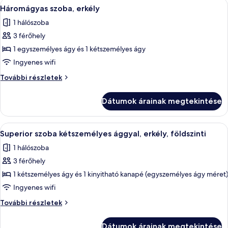
A
Egy szállodai szoba két ággyal, mindk
5
Háromágyas szoba, erkély
következő
1 hálószoba
szoba
3 férőhely
összes
képének
1 egyszemélyes ágy és 1 kétszemélyes ágy
megtekintése:
Ingyenes wifi
Háromágyas
Háromágyas
További részletek
szoba,
szoba,
erkély
erkély
Dátumok árainak megtekintése
további
részletei
A
Egy hálószoba, amelyben található egy 
9
Superior szoba kétszemélyes ággyal, erkély, földszinti
következő
1 hálószoba
szoba
3 férőhely
összes
képének
1 kétszemélyes ágy és 1 kinyitható kanapé (egyszemélyes ágy méret)
megtekintése:
Ingyenes wifi
Superior
Superior
További részletek
szoba
szoba
kétszemélyes
kétszemélyes
Dátumok árainak megtekintése