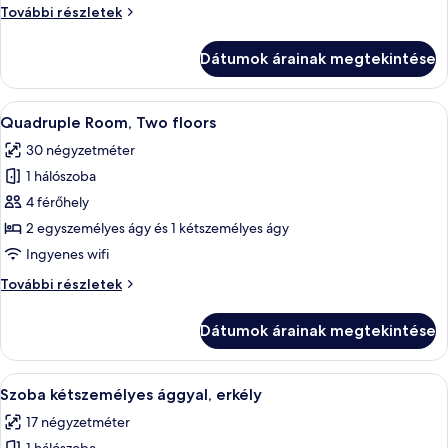
szoba
Standard
További részletek
kétszemélyes
szoba
ággyal,
kétszemélyes
Dátumok árainak megtekintése
ággyal,
földszinti
földszinti
további
A
Egy modern szállodaszoba, amelyben ta
11
részletei
Quadruple Room, Two floors
következő
30 négyzetméter
szoba
1 hálószoba
összes
képének
4 férőhely
megtekintése:
2 egyszemélyes ágy és 1 kétszemélyes ágy
Quadruple
Ingyenes wifi
Room,
Quadruple
További részletek
Two
Room,
floors
Two
Dátumok árainak megtekintése
floors
további
részletei
A
Egy modern szállodai szoba, amelyben e
9
Szoba kétszemélyes ággyal, erkély
következő
17 négyzetméter
szoba