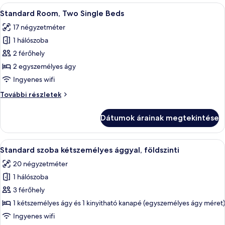
szűrők
A
Egy szállodai szoba két ággyal, kék, t
11
Standard Room, Two Single Beds
következő
17 négyzetméter
szoba
1 hálószoba
összes
képének
2 férőhely
megtekintése:
2 egyszemélyes ágy
Standard
Ingyenes wifi
Room,
Standard
További részletek
Two
Room,
Single
Two
Dátumok árainak megtekintése
Single
Beds
Beds
további
A
Egy modern szállodai szoba, amelyben e
10
részletei
Standard szoba kétszemélyes ággyal, földszinti
következő
20 négyzetméter
szoba
1 hálószoba
összes
képének
3 férőhely
megtekintése:
1 kétszemélyes ágy és 1 kinyitható kanapé (egyszemélyes ágy méret)
Standard
Ingyenes wifi