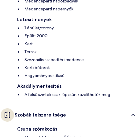
Medenceparti napozóágyak
Medenceparti napernyők
Létesítmények
1 épület/torony
Épült: 2000
Kert
Terasz
Szezonális szabadtéri medence
Kerti bútorok
Hagyományos stílusú
Akadálymentesítés
A felső szintek csak lépcsőn közelíthetők meg
Szobák felszereltsége
Csupa szórakozás