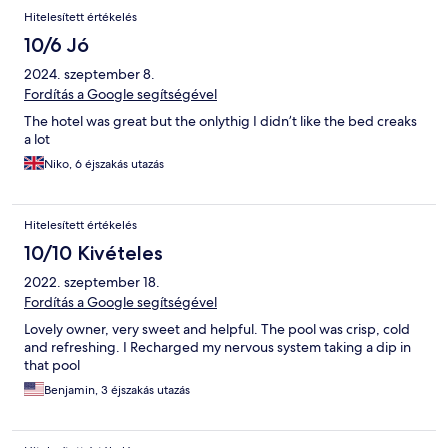
Hitelesített értékelés
10/6 Jó
2024. szeptember 8.
Fordítás a Google segítségével
The hotel was great but the onlythig I didn’t like the bed creaks
a lot
Niko, 6 éjszakás utazás
Hitelesített értékelés
10/10 Kivételes
2022. szeptember 18.
Fordítás a Google segítségével
Lovely owner, very sweet and helpful. The pool was crisp, cold
and refreshing. I Recharged my nervous system taking a dip in
that pool
Benjamin, 3 éjszakás utazás