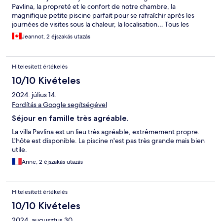
Pavlina, la propreté et le confort de notre chambre, la
magnifique petite piscine parfait pour se rafraîchir après les
journées de visites sous la chaleur, la localisation… Tous les
membres de notre famille donne une note de 11/10 pour ce
Jeannot, 2 éjszakás utazás
merveilleux hébergement. Nous le recommandons
énormément à tous ceux qui souhaitent visiter Sa Toronto tout
en séjournant dans un endroit tranquille pas trop loin de Fira.
Hitelesített értékelés
10/10 Kivételes
2024. július 14.
Fordítás a Google segítségével
Séjour en famille très agréable.
La villa Pavlina est un lieu très agréable, extrêmement propre.
L'hôte est disponible. La piscine n'est pas très grande mais bien
utile.
Anne, 2 éjszakás utazás
Hitelesített értékelés
10/10 Kivételes
2024. augusztus 30.