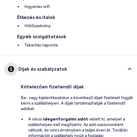
Ingyenes wifi
Étkezés és italok
Hűtőszekrény
Egyéb szolgáltatások
Takarítás naponta
Díjak és szabályzatok
Kötelezően fizetendő díjak
Be- vagy kijelentkezéskor a következő díjak fizetését fogják
kérni a szálláshelyen. A díjak tartalmazhatják a fizetendő
adókat:
A város
idegenforgalmi adót
vetett ki, amelyet a
szálláshelyen kell megfizetni. Az adó szezononként
változik, és nincs érvényben a teljes éven át. További
információt a szálláshely nyújt a foglalási