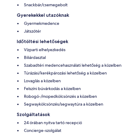
Snackbár/csemegebolt
Gyerekekkel utazóknak
Gyermekmedence
Játszótér
Időtöltési lehetőségek
Vízparti elhelyezkedés
Biliárdasztal
Szabadtéri medencehasználati lehetőség a közelben
Túrázási/kerékpározási lehetőség a közelben
Lovaglás a közelben
Felszíni búvárkodás a közelben
Robogó-/mopedkölcsönzés a közelben
Segwaykölcsönzés/segwaytúra a közelben
Szolgáltatások
24 órában nyitva tartó recepció
Concierge-szolgálat