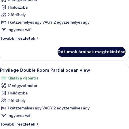
szoba
1 hálószoba
összes
képének
2 férőhely
megtekintése:
1 kétszemélyes ágy VAGY 2 egyszemélyes ágy
Standard
Ingyenes wifi
szoba
Standard
További részletek
kétszemélyes
szoba
ággyal
kétszemélyes
Dátumok árainak megtekintése
ággyal
további
részletei
A
Egy erkély, melyen két szék és egy aszt
4
Privilege Double Room Partial ocean view
következő
Kilátás a vízpartra
szoba
17 négyzetméter
összes
képének
1 hálószoba
megtekintése:
2 férőhely
Privilege
1 kétszemélyes ágy VAGY 2 egyszemélyes ágy
Double
Ingyenes wifi
Room
Privilege
További részletek
Partial
Double