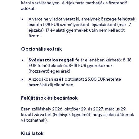
kérni a szálláshelyen. A díjak tartalmazhatják a fizetendő
adókat:
A város helyi adót vetett ki, amelynek összege felnőttek
esetén 1.98 EUR személyenként, éjszakánként (max. 7
éjszaka). 17 év alatti gyermekek után nem kell adót
fizetni.
Opcionális extrák
Svédasztalos reggeli
felár ellenében kérhető: 8–18
EUR felnőtteknek és 8–18 EUR gyerekeknek
(hozzávetőleges árak)
A szobákban
széf
biztosított 25.00 EURhetente
használati díj ellenében
Felújítások és bezárások
Ezen szálláshely 2026. október 29. és 2027. március 29.
között zárva tart (Felhívjuk figyelmét, hogy a jelen dátumok
változhatnak).
Kisállatok