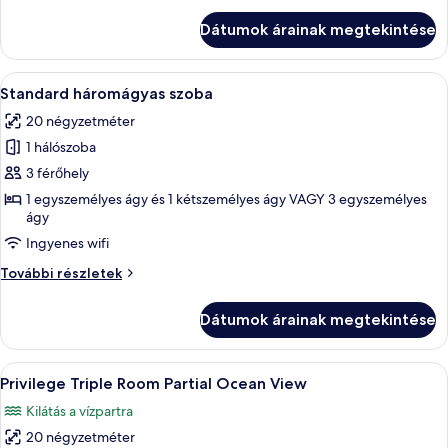
ocean
Room
Dátumok árainak megtekintése
view
Partial
ocean
view
A
Egy szállodai szoba két ággyal, íróaszta
3
további
Standard háromágyas szoba
következő
részletei
20 négyzetméter
szoba
1 hálószoba
összes
képének
3 férőhely
megtekintése:
1 egyszemélyes ágy és 1 kétszemélyes ágy VAGY 3 egyszemélyes
ágy
Standard
háromágyas
Ingyenes wifi
szoba
Standard
További részletek
háromágyas
szoba
Dátumok árainak megtekintése
további
részletei
A
Egy kétágyas szoba, egy erkély asztallal
3
Privilege Triple Room Partial Ocean View
következő
Kilátás a vízpartra
szoba
20 négyzetméter
összes