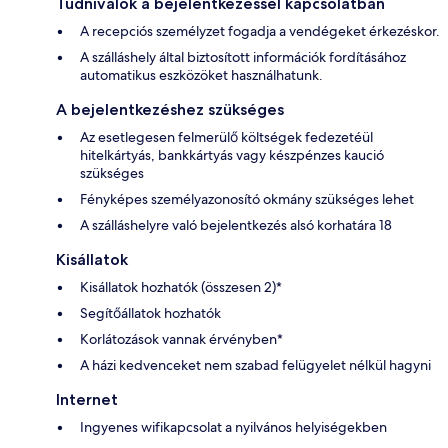
Tudnivalók a bejelentkezéssel kapcsolatban
A recepciós személyzet fogadja a vendégeket érkezéskor.
A szálláshely által biztosított információk fordításához
automatikus eszközöket használhatunk.
A bejelentkezéshez szükséges
Az esetlegesen felmerülő költségek fedezetéül
hitelkártyás, bankkártyás vagy készpénzes kaució
szükséges
Fényképes személyazonosító okmány szükséges lehet
A szálláshelyre való bejelentkezés alsó korhatára 18
Kisállatok
Kisállatok hozhatók (összesen 2)*
Segítőállatok hozhatók
Korlátozások vannak érvényben*
A házi kedvenceket nem szabad felügyelet nélkül hagyni
Internet
Ingyenes wifikapcsolat a nyilvános helyiségekben