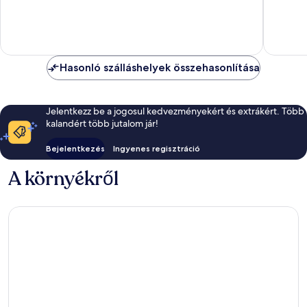
10,
Jó,
Nagyon
17
jó,
értékelé
353
értékelés
Hasonló szálláshelyek összehasonlítása
Jelentkezz be a jogosul kedvezményekért és extrákért. Több
kalandért több jutalom jár!
Bejelentkezés
Ingyenes regisztráció
A környékről