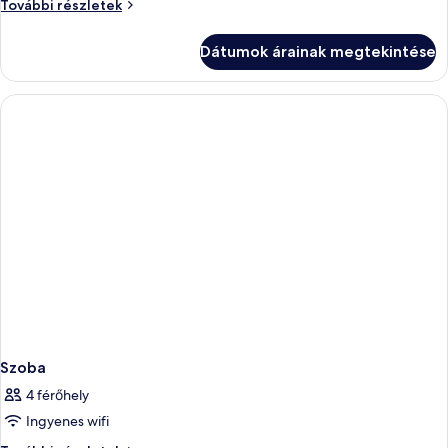
Szoba
További részletek
további
részletei
Dátumok árainak megtekintése
Szoba
4 férőhely
Ingyenes wifi