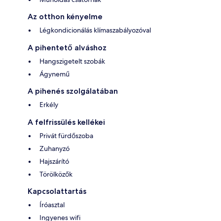
Az otthon kényelme
Légkondicionálás klímaszabályozóval
A pihentető alváshoz
Hangszigetelt szobák
Ágynemű
A pihenés szolgálatában
Erkély
A felfrissülés kellékei
Privát fürdőszoba
Zuhanyzó
Hajszárító
Törölközők
Kapcsolattartás
Íróasztal
Ingyenes wifi