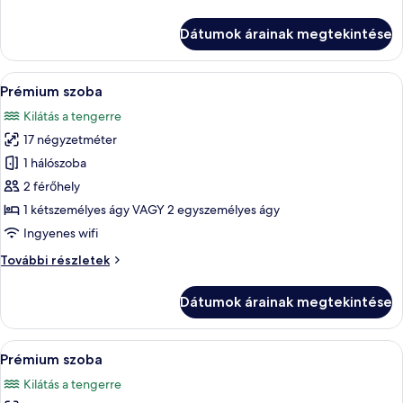
Quadruple
ocean
room
Dátumok árainak megtekintése
view
Partial
ocean
view
A
Egy szállodai szoba erkéllyel, ággyal és
6
további
Prémium szoba
következő
részletei
Kilátás a tengerre
szoba
17 négyzetméter
összes
képének
1 hálószoba
megtekintése:
2 férőhely
Prémium
1 kétszemélyes ágy VAGY 2 egyszemélyes ágy
szoba
Ingyenes wifi
Prémium
További részletek
szoba
további
Dátumok árainak megtekintése
részletei
A
Egy medencetér, ahol napozóágyak, pálm
5
Prémium szoba
következő
Kilátás a tengerre
szoba