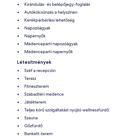
Kirándulás- és belépőjegy-foglalás
Autókölcsönzés a helyszínen
Kerékpárbérlési lehetőség
Napozóágyak
Napernyők
Medenceparti napozóágyak
Medenceparti napernyők
Létesítmények
Széf a recepción
Terasz
Fitneszterem
Szabadtéri medence
Játékterem
Teljes körű szolgáltatást nyújtó wellnessfürdő
Szauna
Gőzfürdő
Bankett-terem