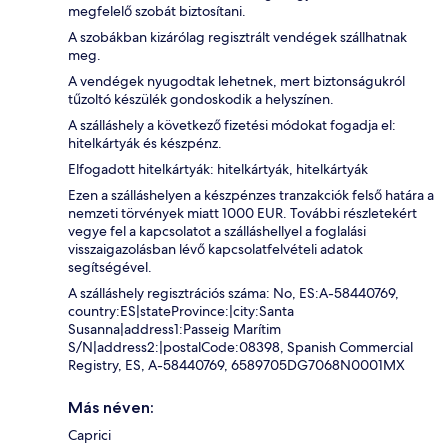
megfelelő szobát biztosítani.
A szobákban kizárólag regisztrált vendégek szállhatnak
meg.
A vendégek nyugodtak lehetnek, mert biztonságukról
tűzoltó készülék gondoskodik a helyszínen.
A szálláshely a következő fizetési módokat fogadja el:
hitelkártyák és készpénz.
Elfogadott hitelkártyák: hitelkártyák, hitelkártyák
Ezen a szálláshelyen a készpénzes tranzakciók felső határa a
nemzeti törvények miatt 1000 EUR. További részletekért
vegye fel a kapcsolatot a szálláshellyel a foglalási
visszaigazolásban lévő kapcsolatfelvételi adatok
segítségével.
A szálláshely regisztrációs száma: No, ES:A-58440769,
country:ES|stateProvince:|city:Santa
Susanna|address1:Passeig Marítim
S/N|address2:|postalCode:08398, Spanish Commercial
Registry, ES, A-58440769, 6589705DG7068N0001MX
Más néven:
Caprici