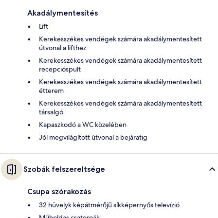
Akadálymentesítés
Lift
Kerekesszékes vendégek számára akadálymentesített
útvonal a lifthez
Kerekesszékes vendégek számára akadálymentesített
recepcióspult
Kerekesszékes vendégek számára akadálymentesített
étterem
Kerekesszékes vendégek számára akadálymentesített
társalgó
Kapaszkodó a WC közelében
Jól megvilágított útvonal a bejáratig
Szobák felszereltsége
Csupa szórakozás
32 hüvelyk képátmérőjű síkképernyős televízió
Műholdas csatornák