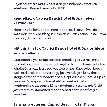
Bejelentkezésre 14:00 és tetszőleges időpont között van
lehetőség. Kijelentkezési idő: 11:00.
Rendelkezik Caprici Beach Hotel & Spa helyszíni
kaszinóval?
Nem, ez a kellemes hotel nem rendelkezik kaszinóval, de a
közelben ilyen lehetőség is kínálkozik: Gran Casino Costa Brava
(kaszinó) (17 perc autóval).
Mit csinálhatok Caprici Beach Hotel & Spa területén
és a közelben?
A közelben olyan kikapcsolódási lehetőségek várnak, mint
például horgászat, túrázás és lovaglás. További kikapcsolódási
lehetőség a közelben: segwaykölcsönzés. Kapcsolódj ki egy
wellnesskezeléssel, és ússz egy jót a vendégek kényelmét
szolgáló szabadtéri medencében. Caprici Beach Hotel & Spa a
következő kikapcsolódási lehetőségeket is kínálja
vendégeinek: szezonális kültéri medence, szauna, gőzfürdő,
játékterem és szabadtéri medencehasználati lehetőség a
közelben.
Található étterem Caprici Beach Hotel & Spa