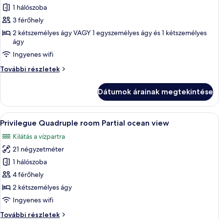
képének
1 hálószoba
megtekintése:
3 férőhely
Privilege
2 kétszemélyes ágy VAGY 1 egyszemélyes ágy és 1 kétszemélyes
Triple
ágy
Room
Ingyenes wifi
Partial
Privilege
További részletek
Ocean
Triple
View
Room
Dátumok árainak megtekintése
Partial
Ocean
View
A
Egy kétágyas szoba, egy erkély asztallal
3
további
Privilegue Quadruple room Partial ocean view
következő
részletei
Kilátás a vízpartra
szoba
21 négyzetméter
összes
képének
1 hálószoba
megtekintése:
4 férőhely
Privilegue
2 kétszemélyes ágy
Quadruple
Ingyenes wifi
room
Privilegue
További részletek
Partial