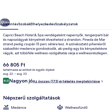
Spa
képgalériája
őző
Következő
39+
Áttekintés
Szobák
Elhelyezkedés
Szabályzatok
Caprici Beach Hotel & Spa vendégeként napernyők, tengerparti bár
és napozóágyak kényelmét élvezheted a strandon, Pineda de Mar
strand pedig csupán 15 perc sétára lesz. A szórakoztató pihenésről
szabadtéri medence gondoskodik, aki pedig egy kis kényeztetésre
vágyik, azt többféle wellness-szolgáltatás várja a wellnessrészlegen.
A hangulatos étterem mindig jó választás, ha harapnál valamit, a
vendégszerető bár/társalgó italaival pedig olthatod a szomjadat. A
A
66 805 Ft
vendégeket medence melletti bár, fitneszlétesítmény és szauna is
jelenlegi
tartalmazza az adókat és egyéb díjakat
várja.
ár
aug. 22. – aug. 23.
Szabadtéri medence, napernyők és n
66 805 Ft
Értékelések
Nagyon jó
8,0
Az összes (173) értékelés megtekintése
8,0 ennyiből: 10
Népszerű szolgáltatások
Medence
Wellnessfürdő