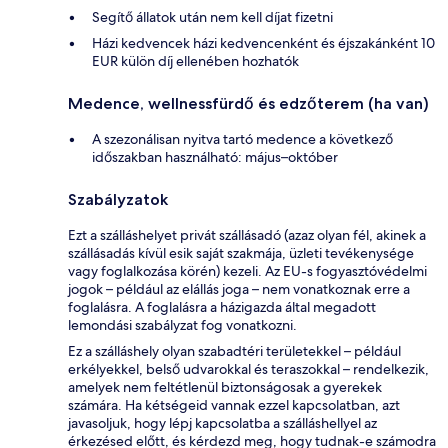
Segítő állatok után nem kell díjat fizetni
Házi kedvencek házi kedvencenként és éjszakánként 10
EUR külön díj ellenében hozhatók
Medence, wellnessfürdő és edzőterem (ha van)
A szezonálisan nyitva tartó medence a következő
időszakban használható: május–október
Szabályzatok
Ezt a szálláshelyet privát szállásadó (azaz olyan fél, akinek a
szállásadás kívül esik saját szakmája, üzleti tevékenysége
vagy foglalkozása körén) kezeli. Az EU-s fogyasztóvédelmi
jogok – például az elállás joga – nem vonatkoznak erre a
foglalásra. A foglalásra a házigazda által megadott
lemondási szabályzat fog vonatkozni.
Ez a szálláshely olyan szabadtéri területekkel – például
erkélyekkel, belső udvarokkal és teraszokkal – rendelkezik,
amelyek nem feltétlenül biztonságosak a gyerekek
számára. Ha kétségeid vannak ezzel kapcsolatban, azt
javasoljuk, hogy lépj kapcsolatba a szálláshellyel az
érkezésed előtt, és kérdezd meg, hogy tudnak-e számodra