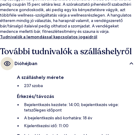
pedig csupán 15 perc sétára lesz. A szórakoztató pihenésről szabadtéri
medence gondoskodik, aki pedig egy kis kényeztetésre vágyik, azt
többféle wellness-szolgáltatás várja a wellnessrészlegen. A hangulatos
étterem mindig jó választás, ha harapnál valamit, a vendégszerető
bár/társalgó italaival pedig olthatod a szomjadat. A vendégeket
medence melletti bár, fitneszlétesítmény és szauna is várja.
Tudnivalók a lemondással kapcsolatos jogaidról
További tudnivalók a szálláshelyről
Dióhéjban
A szálláshely mérete
237 szoba
Érkezés/távozás
Bejelentkezés kezdete: 14:00, bejelentkezés vége:
tetszőleges időpont
A bejelentkezés alsó korhatára: 18 év
Kijelentkezési idő: 11:00