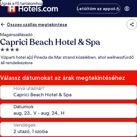
Ugrás a fő tartalomhoz
Letöltöm az appot
Összes szállás megtekintése
Magánszállásadó
Caprici Beach Hotel & Spa
4.0
csillagos
Vízparti hotel a(z) Pineda de Mar strand közelében, ahol wellnessfürdő
szálláshely
áll rendelkezésre
Válassz dátumokat az árak megtekintéséhez
Hová utaznál?
Dátumok
Vendégek