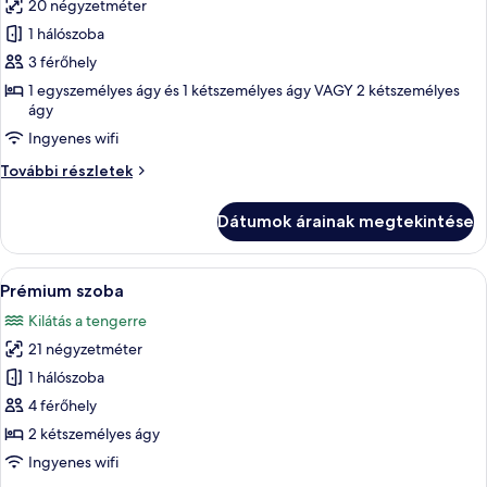
20 négyzetméter
összes
képének
1 hálószoba
megtekintése:
3 férőhely
Prémium
1 egyszemélyes ágy és 1 kétszemélyes ágy VAGY 2 kétszemélyes
szoba
ágy
Ingyenes wifi
Prémium
További részletek
szoba
további
Dátumok árainak megtekintése
részletei
A
Egy medencetér, ahol napozóágyak, pálm
5
Prémium szoba
következő
Kilátás a tengerre
szoba
21 négyzetméter
összes
képének
1 hálószoba
megtekintése:
4 férőhely
Prémium
2 kétszemélyes ágy
szoba
Ingyenes wifi