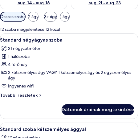
aug. 14 - aug. 16
aug. 21 - aug. 23
Szobákhoz
Összes szoba
2 ágy
3+ ágy
1 ágy
rendelkezésre
álló
12 szoba megjelenítése 12 közül
szűrők
A
Egy kétágyas szoba, egy székkel felszere
3
Standard négyágyas szoba
következő
21 négyzetméter
szoba
1 hálószoba
összes
képének
4 férőhely
megtekintése:
2 kétszemélyes ágy VAGY 1 kétszemélyes ágy és 2 egyszemélyes
ágy
Standard
négyágyas
Ingyenes wifi
szoba
Standard
További részletek
négyágyas
szoba
Dátumok árainak megtekintése
további
részletei
A
Egy szállodai szoba, amelyben találhat
3
Standard szoba kétszemélyes ággyal
következő
17 négyzetméter