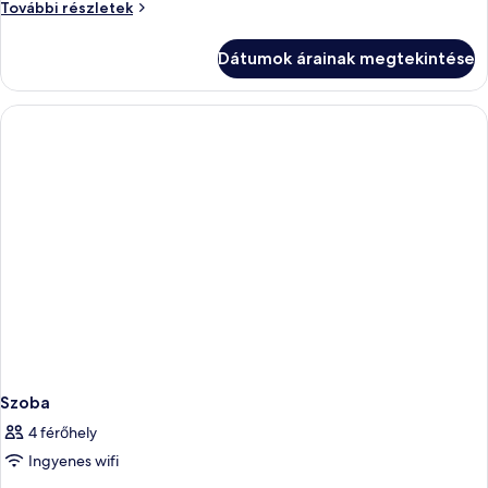
Prémium
További részletek
szoba
további
Dátumok árainak megtekintése
részletei
Szoba
4 férőhely
Ingyenes wifi