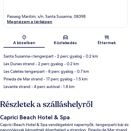
Passeig Maritim, s/n, Santa Susanna, 08398
Megnézem a térképen
Térkép
A közelben
Közlekedés
Éttermek
Santa Susanna-i tengerpart
- 2 perc gyalog
- 0.2 km
Les Dunes strand
- 2 perc gyalog
- 0.2 km
Les Caletes tengerpart
- 8 perc gyalog
- 0.7 km
Pineda de Mar strand
- 17 perc gyalog
- 1.5 km
Levante strand
- 4 perc autóval
- 1.8 km
Részletek a szálláshelyről
Caprici Beach Hotel & Spa
Caprici Beach Hotel & Spa vendégeként napernyők, tengerparti bár és
napozóágyak kényelmét élvezheted a strandon, Pineda de Mar strand