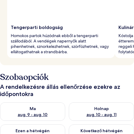
Tengerparti boldogság
Kuliná
Homokos partok húzódnak ebből a tengerparti
Kóstolja
szállodából. A vendégek napernyők alatt
étterem
pihenhetnek, sznorkelezhetnek, szörfözhetnek, vagy
reggeli 
ellátogathatnak a strandbárba.
folytató
Szobaopciók
A rendelkezésre állás ellenőrzése ezekre az
időpontokra
A ma esti rendelkezésre állás ellenőrzése: aug. 9 - aug. 10
A holnapi rendelkezésre állás e
Ma
Holnap
aug. 9 - aug. 10
aug. 10 - aug. 11
A mostani hétvégi rendelkezésre állás ellenőrzése: aug. 14 - au
A következő hétvégi rendelkezé
Ezen a hétvégén
Következő hétvégén