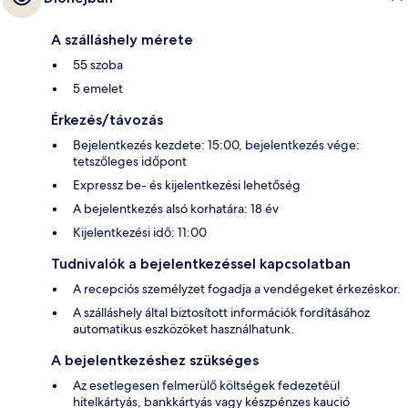
A szálláshely mérete
55 szoba
5 emelet
Érkezés/távozás
Bejelentkezés kezdete: 15:00, bejelentkezés vége:
tetszőleges időpont
Expressz be- és kijelentkezési lehetőség
A bejelentkezés alsó korhatára: 18 év
Kijelentkezési idő: 11:00
Tudnivalók a bejelentkezéssel kapcsolatban
A recepciós személyzet fogadja a vendégeket érkezéskor.
A szálláshely által biztosított információk fordításához
automatikus eszközöket használhatunk.
A bejelentkezéshez szükséges
Az esetlegesen felmerülő költségek fedezetéül
hitelkártyás, bankkártyás vagy készpénzes kaució