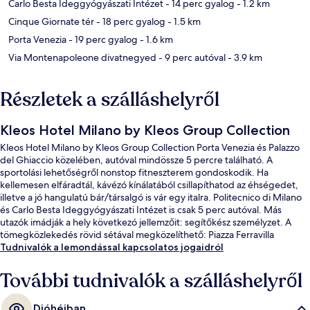
Carlo Besta Ideggyógyászati Intézet
- 14 perc gyalog
- 1.2 km
Cinque Giornate tér
- 18 perc gyalog
- 1.5 km
Porta Venezia
- 19 perc gyalog
- 1.6 km
Via Montenapoleone divatnegyed
- 9 perc autóval
- 3.9 km
Részletek a szálláshelyről
Kleos Hotel Milano by Kleos Group Collection
Kleos Hotel Milano by Kleos Group Collection Porta Venezia és Palazzo
del Ghiaccio közelében, autóval mindössze 5 percre található. A
sportolási lehetőségről nonstop fitneszterem gondoskodik. Ha
kellemesen elfáradtál, kávézó kínálatából csillapíthatod az éhségedet,
illetve a jó hangulatú bár/társalgó is vár egy italra. Politecnico di Milano
és Carlo Besta Ideggyógyászati Intézet is csak 5 perc autóval. Más
utazók imádják a hely következó jellemzőit: segítőkész személyzet. A
tömegközlekedés rövid sétával megközelíthető: Piazza Ferravilla
villamosmegálló csak pár lépés, Piazza Aspari villamosmegálló pedig 3
Tudnivalók a lemondással kapcsolatos jogaidról
perc séta.
További tudnivalók a szálláshelyről
Dióhéjban