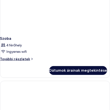
Szoba
4 férőhely
Ingyenes wifi
Szoba
További részletek
további
részletei
Dátumok árainak megtekintése