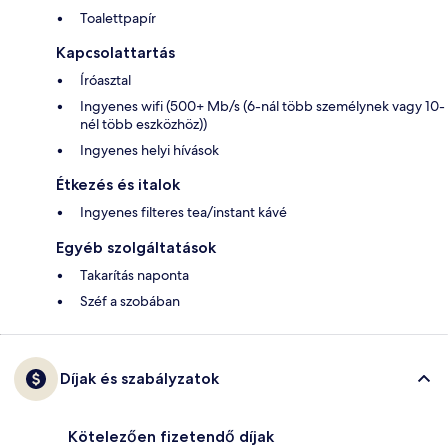
Toalettpapír
Kapcsolattartás
Íróasztal
Ingyenes wifi (500+ Mb/s (6-nál több személynek vagy 10-
nél több eszközhöz))
Ingyenes helyi hívások
Étkezés és italok
Ingyenes filteres tea/instant kávé
Egyéb szolgáltatások
Takarítás naponta
Széf a szobában
Díjak és szabályzatok
Kötelezően fizetendő díjak