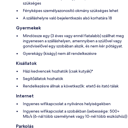
szükséges
Fényképes személyazonosító okmány szükséges lehet
A szálláshelyre való bejelentkezés alsó korhatára 18
Gyermekek
Mindössze egy (3 éves vagy ennél fiatalabb) szállhat meg
ingyenesen a szálláshelyen, amennyiben a szülővel vagy
gondviselővel egy szobában alszik, és nem kér pótágyat.
Gyerekágy (kiságy) nem áll rendelkezésre
Kisállatok
Házi kedvencek hozhatók (csak kutyák)*
Segítőállatok hozhatók
Rendelkezésre állnak a következők: etető és itató tálak
Internet
Ingyenes wifikapcsolat a nyilvános helyiségekben
Ingyenes wifikapcsolat a szobákban (sebessége: 500+
Mb/s (6-nál több személynek vagy 10-nél több eszközhöz))
Parkolás