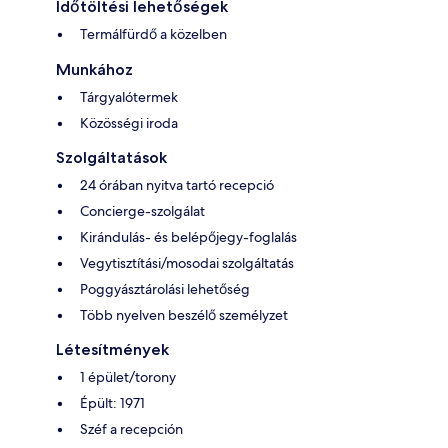
Időtöltési lehetőségek
Termálfürdő a közelben
Munkához
Tárgyalótermek
Közösségi iroda
Szolgáltatások
24 órában nyitva tartó recepció
Concierge-szolgálat
Kirándulás- és belépőjegy-foglalás
Vegytisztítási/mosodai szolgáltatás
Poggyásztárolási lehetőség
Több nyelven beszélő személyzet
Létesítmények
1 épület/torony
Épült: 1971
Széf a recepción