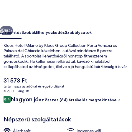
Kleos
Group
Collection
őző
Következő
képgalériája
182+
Áttekintés
Szobák
Elhelyezkedés
Szabályzatok
Kleos Hotel Milano by Kleos Group Collection Porta Venezia és
Palazzo del Ghiaccio közelében, autóval mindössze 5 percre
található. A sportolási lehetőségről nonstop fitneszterem
gondoskodik. Ha kellemesen elfáradtál, kávézó kínálatából
csillapíthatod az éhségedet, illetve a jó hangulatú bár/társalgó is vár
egy italra. Politecnico di Milano és Carlo Besta Ideggyógyászati
Intézet is csak 5 perc autóval. Más utazók imádják a hely következó
A
31 573 Ft
jellemzőit: segítőkész személyzet. A tömegközlekedés rövid sétával
jelenlegi
tartalmazza az adókat és egyéb díjakat
megközelíthető: Piazza Ferravilla villamosmegálló csak pár lépés,
ár
aug. 17. – aug. 18.
Piazza Aspari villamosmegálló pedig 3 perc séta.
Prémium szoba kétszemélyes vagy két k
31 573 Ft
Értékelések
Nagyon jó
8,4
Az összes (84) értékelés megtekintése
8,4 ennyiből: 10
Népszerű szolgáltatások
Állatbarát
Ingyenes wifi