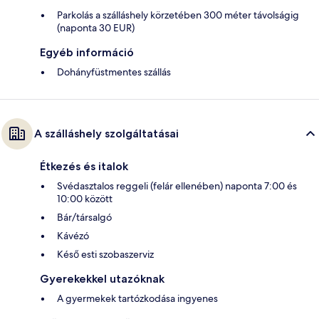
Parkolás a szálláshely körzetében 300 méter távolságig
(naponta 30 EUR)
Egyéb információ
Dohányfüstmentes szállás
A szálláshely szolgáltatásai
Étkezés és italok
Svédasztalos reggeli (felár ellenében) naponta 7:00 és
10:00 között
Bár/társalgó
Kávézó
Késő esti szobaszerviz
Gyerekekkel utazóknak
A gyermekek tartózkodása ingyenes