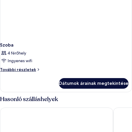
Szoba
4 férőhely
Ingyenes wifi
Szoba
További részletek
további
részletei
Dátumok árainak megtekintése
Hasonló szálláshelyek
Quark Hotel Milano
21 House 