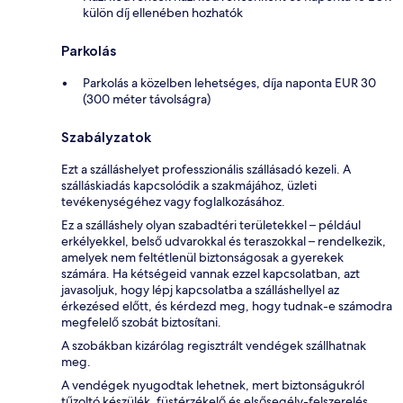
külön díj ellenében hozhatók
Parkolás
Parkolás a közelben lehetséges, díja naponta EUR 30
(300 méter távolságra)
Szabályzatok
Ezt a szálláshelyet professzionális szállásadó kezeli. A
szálláskiadás kapcsolódik a szakmájához, üzleti
tevékenységéhez vagy foglalkozásához.
Ez a szálláshely olyan szabadtéri területekkel – például
erkélyekkel, belső udvarokkal és teraszokkal – rendelkezik,
amelyek nem feltétlenül biztonságosak a gyerekek
számára. Ha kétségeid vannak ezzel kapcsolatban, azt
javasoljuk, hogy lépj kapcsolatba a szálláshellyel az
érkezésed előtt, és kérdezd meg, hogy tudnak-e számodra
megfelelő szobát biztosítani.
A szobákban kizárólag regisztrált vendégek szállhatnak
meg.
A vendégek nyugodtak lehetnek, mert biztonságukról
tűzoltó készülék, füstérzékelő és elsősegély-felszerelés