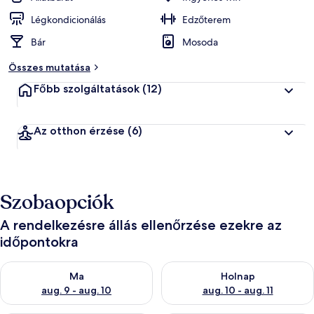
Légkondicionálás
Edzőterem
Bár
Mosoda
Összes mutatása
Főbb szolgáltatások
(12)
Az otthon érzése
(6)
Szobaopciók
A rendelkezésre állás ellenőrzése ezekre az
időpontokra
A ma esti rendelkezésre állás ellenőrzése: aug. 9 - aug. 10
A holnapi rendelkezésre állás e
Ma
Holnap
aug. 9 - aug. 10
aug. 10 - aug. 11