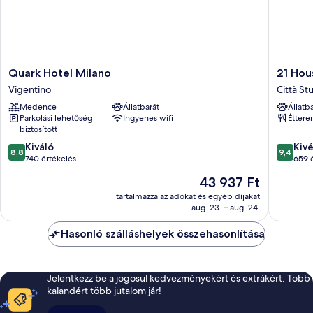
Quark
21
Quark Hotel Milano
21 Hous
Hotel
House
Vigentino
Città St
Milano
of
Medence
Állatbarát
Állatb
Vigentino
Stories
Parkolási lehetőség
Ingyenes wifi
Étter
Città
biztosított
Studi
8.8
9.4
Kiváló
Città
Kiv
8,8
9,4
ennyiből:
ennyiből
740 értékelés
Studi
659 
10,
10,
Az
43 937 Ft
Kiváló,
Kivétele
ár
740
659
tartalmazza az adókat és egyéb díjakat
43 937 Ft
aug. 23. – aug. 24.
értékelés
értékelé
Hasonló szálláshelyek összehasonlítása
Jelentkezz be a jogosul kedvezményekért és extrákért. Több
kalandért több jutalom jár!