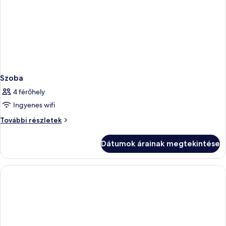
Szoba
4 férőhely
Ingyenes wifi
Szoba
További részletek
további
részletei
Dátumok árainak megtekintése