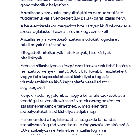
gondoskodik a helyszínen.
A szálláshely szexuális irányultságtól és nemi identitástól
függetlenül várja vendégeit (LMBTQ+-barát szálláshely).
A bejelentkezéskor megadott hitelkártyán lévő névnek és a
szobafoglaláskor használt névnek egyeznie kell.
A szálláshely a következő fizetési módokat fogadja el:
hitelkártyák és készpénz.
Elfogadott hitelkártyák: hitelkártyák, hitelkártyák,
hitelkártyák
Ezen a szálláshelyen a készpénzes tranzakciók felső határa a
nemzeti törvények miatt 5000 EUR. További részletekért
vegye fel a kapcsolatot a szálláshellyel a foglalási
visszaigazolásban lévő kapcsolatfelvételi adatok
segítségével.
Kérjük, vedd figyelembe, hogy a kulturális szokások és a
vendégekre vonatkozó szabályzatok országonként és
szálláshelyenként eltérhetnek. A megjelenített
szabályzatokat a szálláshelyek adják meg.
Ha lemondod a foglalásodat, a házigazda lemondási
szabályzata fog rád vonatkozni. A fogyasztók jogairól szóló
EU-s szabályozás értelmében a szállásfoglalási