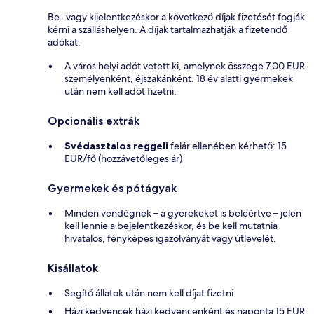
Be- vagy kijelentkezéskor a következő díjak fizetését fogják
kérni a szálláshelyen. A díjak tartalmazhatják a fizetendő
adókat:
A város helyi adót vetett ki, amelynek összege 7.00 EUR
személyenként, éjszakánként. 18 év alatti gyermekek
után nem kell adót fizetni.
Opcionális extrák
Svédasztalos reggeli
felár ellenében kérhető: 15
EUR/fő (hozzávetőleges ár)
Gyermekek és pótágyak
Minden vendégnek – a gyerekeket is beleértve – jelen
kell lennie a bejelentkezéskor, és be kell mutatnia
hivatalos, fényképes igazolványát vagy útlevelét.
Kisállatok
Segítő állatok után nem kell díjat fizetni
Házi kedvencek házi kedvencenként és naponta 15 EUR