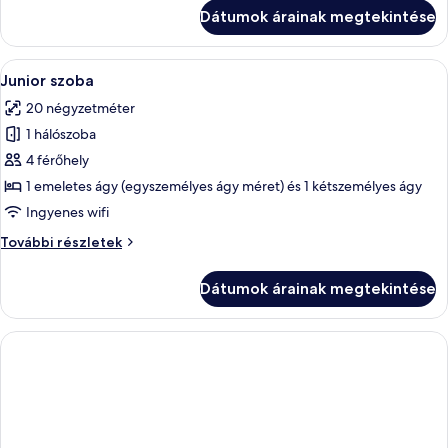
további
Dátumok árainak megtekintése
részletei
A
Egy szállodai szoba két ággyal, televízi
16
Junior szoba
következő
20 négyzetméter
szoba
1 hálószoba
összes
képének
4 férőhely
megtekintése:
1 emeletes ágy (egyszemélyes ágy méret) és 1 kétszemélyes ágy
Junior
Ingyenes wifi
szoba
Junior
További részletek
szoba
további
Dátumok árainak megtekintése
részletei