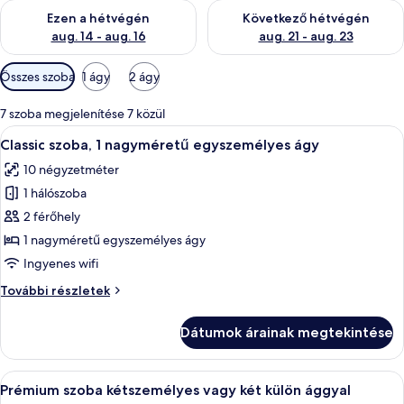
A mostani hétvégi rendelkezésre állás ellenőrzése: aug. 14 - au
A következő hétvégi rendelkezé
Ezen a hétvégén
Következő hétvégén
aug. 14 - aug. 16
aug. 21 - aug. 23
Szobákhoz
Összes szoba
1 ágy
2 ágy
rendelkezésre
álló
7 szoba megjelenítése 7 közül
szűrők
A
Egy szállodai szoba, amelyben található
27
Classic szoba, 1 nagyméretű egyszemélyes ágy
következő
10 négyzetméter
szoba
1 hálószoba
összes
képének
2 férőhely
megtekintése:
1 nagyméretű egyszemélyes ágy
Classic
Ingyenes wifi
szoba,
Classic
További részletek
1
szoba,
nagyméretű
1
Dátumok árainak megtekintése
nagyméretű
egyszemélyes
egyszemélyes
ágy
ágy
A
Egy szállodai szoba, amelyben találhat
37
további
Prémium szoba kétszemélyes vagy két külön ággyal
következő
részletei