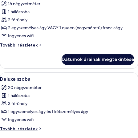
16 négyzetméter
szoba
1 hálószoba
összes
képének
2 férőhely
megtekintése:
2 egyszemélyes ágy VAGY 1 queen (nagyméretű) franciaágy
Prémium
Ingyenes wifi
szoba
Prémium
További részletek
kétszemélyes
szoba
vagy
kétszemélyes
Dátumok árainak megtekintése
vagy
két
két
külön
külön
A
Egy szállodai szoba két ággyal, a falr
ággyal
26
ággyal
Deluxe szoba
következő
további
20 négyzetméter
részletei
szoba
1 hálószoba
összes
képének
3 férőhely
megtekintése:
1 egyszemélyes ágy és 1 kétszemélyes ágy
Deluxe
Ingyenes wifi
szoba
Deluxe
További részletek
szoba