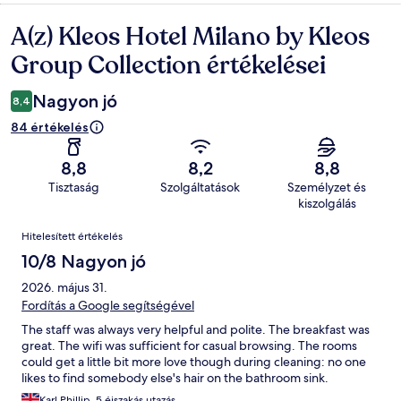
A(z) Kleos Hotel Milano by Kleos
Értékelések
Group Collection értékelései
Nagyon jó
8,4
84 értékelés
8,8
8,2
8,8
Tisztaság
Szolgáltatások
Személyzet és
kiszolgálás
Értékelések
Hitelesített értékelés
10/8 Nagyon jó
2026. május 31.
Fordítás a Google segítségével
The staff was always very helpful and polite. The breakfast was
great. The wifi was sufficient for casual browsing. The rooms
could get a little bit more love though during cleaning: no one
likes to find somebody else's hair on the bathroom sink.
Karl Phillip, 5 éjszakás utazás