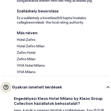
szolgáltatások esetén nem illet meg az elállási jog.
Szálláshely besorolása
Ez a szálláshely a következőtől kapta hivatalos
csillagbesorolását: the local rating authority.
Más néven:
Hotel Zefiro
Hotel Zefiro Milan
Zefiro Hotel
Zefiro Milan
VIVA Hotel Milano
VIVA Milano
Gyakran ismételt kérdések
Engedélyezi Kleos Hotel Milano by Kleos Group
Collection háziállatok behozatalát?
Igen, kutyák is szívesen látottak a szálláshelyen. Egy 15 EUR