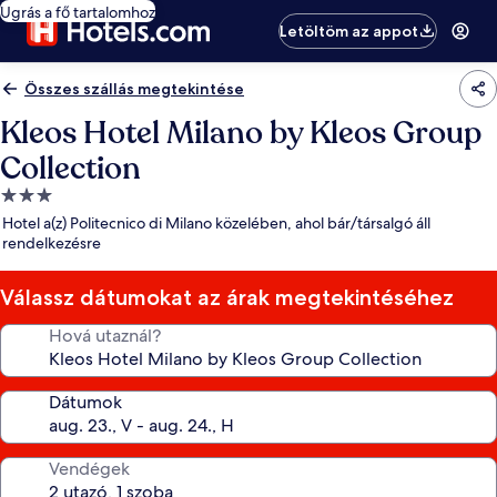
Ugrás a fő tartalomhoz
Letöltöm az appot
Összes szállás megtekintése
Kleos Hotel Milano by Kleos Group
Collection
3.0
csillagos
Hotel a(z) Politecnico di Milano közelében, ahol bár/társalgó áll
szálláshely
rendelkezésre
Válassz dátumokat az árak megtekintéséhez
Hová utaznál?
Dátumok
Vendégek