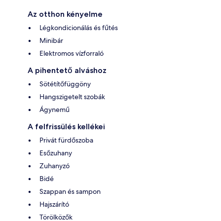
Az otthon kényelme
Légkondicionálás és fűtés
Minibár
Elektromos vízforraló
A pihentető alváshoz
Sötétítőfüggöny
Hangszigetelt szobák
Ágynemű
A felfrissülés kellékei
Privát fürdőszoba
Esőzuhany
Zuhanyzó
Bidé
Szappan és sampon
Hajszárító
Törölközők