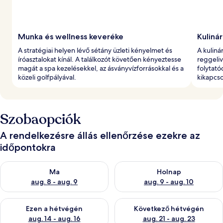
Munka és wellness keveréke
Kuliná
A stratégiai helyen lévő sétány üzleti kényelmet és
A kuliná
íróasztalokat kínál. A találkozót követően kényeztesse
reggeli
magát a spa kezelésekkel, az ásványvízforrásokkal és a
folytató
közeli golfpályával.
kikapcs
Szobaopciók
A rendelkezésre állás ellenőrzése ezekre az
időpontokra
A ma esti rendelkezésre állás ellenőrzése: aug. 8 - aug. 9
A holnapi rendelkezésre állás e
Ma
Holnap
aug. 8 - aug. 9
aug. 9 - aug. 10
A mostani hétvégi rendelkezésre állás ellenőrzése: aug. 14 - au
A következő hétvégi rendelkezé
Ezen a hétvégén
Következő hétvégén
aug. 14 - aug. 16
aug. 21 - aug. 23