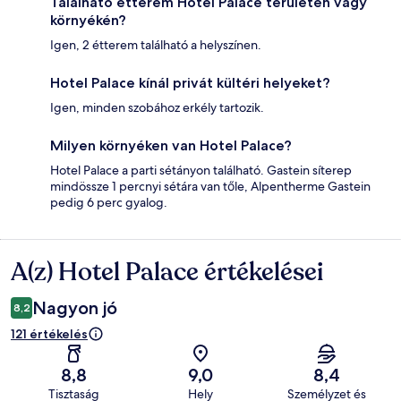
Található étterem Hotel Palace területén vagy
környékén?
Igen, 2 étterem található a helyszínen.
Hotel Palace kínál privát kültéri helyeket?
Igen, minden szobához erkély tartozik.
Milyen környéken van Hotel Palace?
Hotel Palace a parti sétányon található. Gastein síterep
mindössze 1 percnyi sétára van tőle, Alpentherme Gastein
pedig 6 perc gyalog.
A(z) Hotel Palace értékelései
Értékelések
Nagyon jó
8,2
121 értékelés
8,8
9,0
8,4
Tisztaság
Hely
Személyzet és