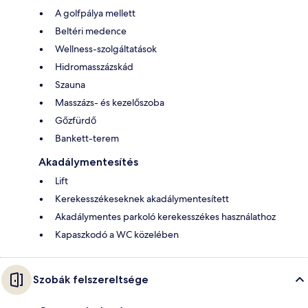
A golfpálya mellett
Beltéri medence
Wellness-szolgáltatások
Hidromasszázskád
Szauna
Masszázs- és kezelőszoba
Gőzfürdő
Bankett-terem
Akadálymentesítés
Lift
Kerekesszékeseknek akadálymentesített
Akadálymentes parkoló kerekesszékes használathoz
Kapaszkodó a WC közelében
Szobák felszereltsége