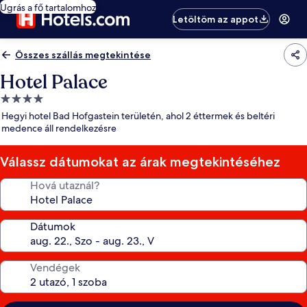
Ugrás a fő tartalomhoz
Letöltöm az appot
Összes szállás megtekintése
Hotel Palace
4.0
csillagos
Hegyi hotel Bad Hofgastein területén, ahol 2 éttermek és beltéri
szálláshely
medence áll rendelkezésre
Válassz dátumokat az árak megtekintéséhez
Hová utaznál?
Dátumok
Vendégek