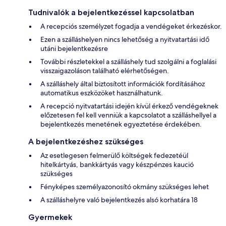
Tudnivalók a bejelentkezéssel kapcsolatban
A recepciós személyzet fogadja a vendégeket érkezéskor.
Ezen a szálláshelyen nincs lehetőség a nyitvatartási idő
utáni bejelentkezésre
További részletekkel a szálláshely tud szolgálni a foglalási
visszaigazoláson található elérhetőségen.
A szálláshely által biztosított információk fordításához
automatikus eszközöket használhatunk.
A recepció nyitvatartási idején kívül érkező vendégeknek
előzetesen fel kell venniük a kapcsolatot a szálláshellyel a
bejelentkezés menetének egyeztetése érdekében.
A bejelentkezéshez szükséges
Az esetlegesen felmerülő költségek fedezetéül
hitelkártyás, bankkártyás vagy készpénzes kaució
szükséges
Fényképes személyazonosító okmány szükséges lehet
A szálláshelyre való bejelentkezés alsó korhatára 18
Gyermekek