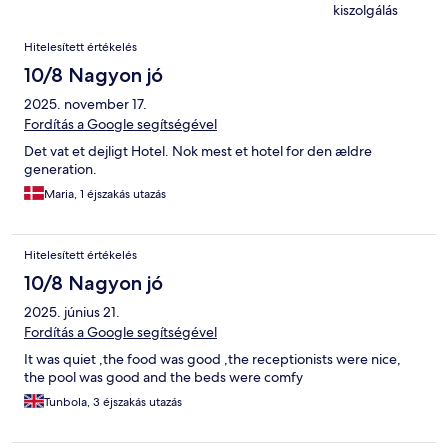
kiszolgálás
Értékelések
Hitelesített értékelés
10/8 Nagyon jó
2025. november 17.
Fordítás a Google segítségével
Det vat et dejligt Hotel. Nok mest et hotel for den ældre
generation.
Maria, 1 éjszakás utazás
Hitelesített értékelés
10/8 Nagyon jó
2025. június 21.
Fordítás a Google segítségével
It was quiet ,the food was good ,the receptionists were nice,
the pool was good and the beds were comfy
Tunbola, 3 éjszakás utazás