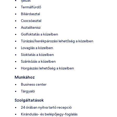
Íjászat
Termálfürdő
Biliárdasztal
Csocsóasztal
Asztalitenisz
Golfoktatás a közelben
Túrázási/kerékpározási lehetőség a közelben
Lovaglás a közelben
Síoktatás a közelben
Szánkózás a közelben
Horgászási lehetőség a közelben
Munkához
Business center
Tárgyaló
Szolgáltatások
24 órában nyitva tartó recepció
Kirándulás- és belépőjegy-foglalás