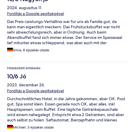
2024. augusztus 11.
Fordítás a Google segítségével
Das Preis-Leistungs-Verhältnis war für uns als Familie gut, da
kann man eigentlich meckern. Das Frühstücksbuffet war nicht
sehr abwechslungsreich, aber in Ordnung. Auch beim
Abendbuffet fand sich immer etwas. Der Service im Speisesaal
lief mitunter etwas schleppend, was aber auch mit der
personellen Ausstattung zu tun gehabt haben dürfte. Es waren
Silvia, 8 éjszakás utazás
recht wenige Kellner/ Kellnerinnen für viele Gäste zuständig.
Insgesamt hatten wir eine gute Woche. Kann man machen und
auch weiterempfehlen.
Hitelesített értékelés
10/6 Jó
2023. december 26.
Fordítás a Google segítségével
Durchschnittliches Hotel, in die Jahre gekommen, aber OK. Pool
gut, Spa sonst klein. Essen gerade noch OK, aber alles, inkl
Hauptspeisen, vom Buffet. Eine tägliche Getränkepauschale
wird einem nahegelegt. Entspricht etwa 2 Getränken, sind aber
auch selbst zu holen. Saftautomat, Bierzapfhahn und kleines
Weinfass weiss - rot. Alles in allem hätten wir uns zu zweit in
Michael, 3 éjszakás utazás
einem einfachen, herzlichen Haus ebenso wohler gefühlt wie in