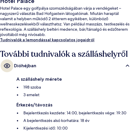
Hotel Palace
Hotel Palace egy golfpálya szomszédságában várja a vendégeket –
nagyszerű választás Bad Hofgastein látogatóinak. Miután haraptál
valamit a helyben működő 2 étterem egyikében, különböző
wellnesskezelésekből választhatsz. Van például masszázs, testkezelés és
reflexológia. A szálláshely beltéri medence, bár/társalgó és edzőterem
jóvoltából még nívósabb.
Tudnivalók a lemondással kapcsolatos jogaidról
További tudnivalók a szálláshelyről
Dióhéjban
A szálláshely mérete
198 szoba
3 emelet
Érkezés/távozás
Bejelentkezés kezdete: 14:00, bejelentkezés vége: 19:30
A bejelentkezés alsó korhatára: 18 év
Kijelentkezési idő: 10:00