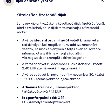
Díjak és szabályzatok
Kötelezően fizetendő díjak
Be- vagy kijelentkezéskor a következő díjak fizetését fogják
kérni a szálláshelyen. A díjak tartalmazhatják a fizetendő
adókat:
A város
idegenforgalmi adót
vetett ki, amelyet a
szálláshelyen kell megfizetni. Az adó szezononként
változik, és nincs érvényben a teljes éven át. További
információt a szálláshely nyújt a foglalási
visszaigazoláson szereplő elérhetőségeken.
A város adót vet ki: december 1 . és október 31. között
2.40 EUR személyenként, éjszakánként
A város adót vet ki: november 1. – november 30. között
1.20 EUR személyenként, éjszakánként
Adminisztrációs díj:
személyenként,
tartózkodásonként 1.1 EUR
Idegenforgalmi adó:
0.55
EURszemélyenkéntéjszakánként