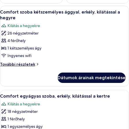
A
Egy szállodai szoba, amelyben található
4
Comfort szoba kétszemélyes ággyal, erkély, kilátással a
következő
hegyre
szoba
Kilátás a hegyekre
összes
26 négyzetméter
képének
4 férőhely
megtekintése:
Comfort
1 kétszemélyes ágy
szoba
Ingyenes wifi
kétszemélyes
Comfort
További részletek
ággyal,
szoba
erkély,
kétszemélyes
Dátumok árainak megtekintése
ággyal,
kilátással
erkély,
a
kilátással
A
Egy szállodai szoba, amelyben találhat
hegyre
4
a
Comfort egyágyas szoba, erkély, kilátással a kertre
következő
hegyre
Kilátás a hegyekre
további
szoba
részletei
18 négyzetméter
összes
képének
1 férőhely
megtekintése:
1 egyszemélyes ágy