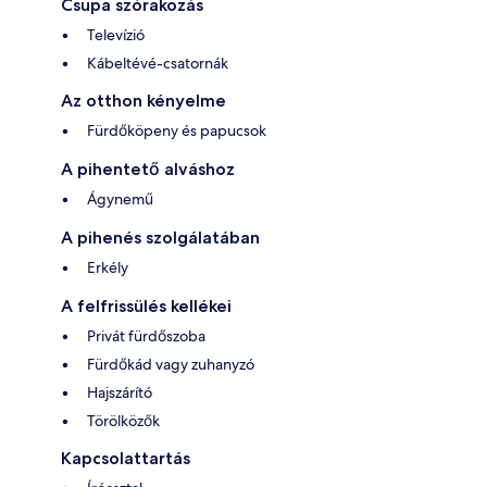
Csupa szórakozás
Televízió
Kábeltévé-csatornák
Az otthon kényelme
Fürdőköpeny és papucsok
A pihentető alváshoz
Ágynemű
A pihenés szolgálatában
Erkély
A felfrissülés kellékei
Privát fürdőszoba
Fürdőkád vagy zuhanyzó
Hajszárító
Törölközők
Kapcsolattartás