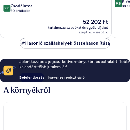
9.8
Kiv
9,8
9.0
Csodálatos
ennyiből
38 ér
9,0
ennyiből:
50 értékelés
10,
10,
Kivétele
Az
52 202 Ft
Csodálatos,
38
ár
50
értékelé
tartalmazza az adókat és egyéb díjakat
52 202 Ft
értékelés
szept. 6. – szept. 7.
Hasonló szálláshelyek összehasonlítása
Jelentkezz be a jogosul kedvezményekért és extrákért. Több
kalandért több jutalom jár!
Bejelentkezés
Ingyenes regisztráció
A környékről