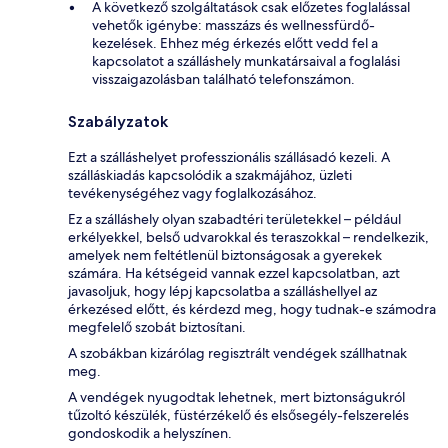
A következő szolgáltatások csak előzetes foglalással
vehetők igénybe: masszázs és wellnessfürdő-
kezelések. Ehhez még érkezés előtt vedd fel a
kapcsolatot a szálláshely munkatársaival a foglalási
visszaigazolásban található telefonszámon.
Szabályzatok
Ezt a szálláshelyet professzionális szállásadó kezeli. A
szálláskiadás kapcsolódik a szakmájához, üzleti
tevékenységéhez vagy foglalkozásához.
Ez a szálláshely olyan szabadtéri területekkel – például
erkélyekkel, belső udvarokkal és teraszokkal – rendelkezik,
amelyek nem feltétlenül biztonságosak a gyerekek
számára. Ha kétségeid vannak ezzel kapcsolatban, azt
javasoljuk, hogy lépj kapcsolatba a szálláshellyel az
érkezésed előtt, és kérdezd meg, hogy tudnak-e számodra
megfelelő szobát biztosítani.
A szobákban kizárólag regisztrált vendégek szállhatnak
meg.
A vendégek nyugodtak lehetnek, mert biztonságukról
tűzoltó készülék, füstérzékelő és elsősegély-felszerelés
gondoskodik a helyszínen.