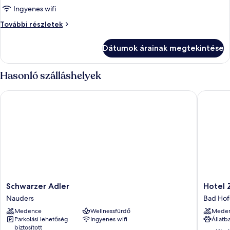
Comfort
Ingyenes wifi
egyágyas
Comfort
További részletek
szoba,
egyágyas
erkély,
szoba,
Dátumok árainak megtekintése
erkély,
kilátással
kilátással
a
a
Hasonló szálláshelyek
kertre
kertre
további
Schwarzer Adler
Hotel Zu
részletei
Schwarzer
Hotel
Schwarzer Adler
Hotel 
Adler
Zum
Nauders
Bad Hof
Nauders
Stern
Medence
Wellnessfürdő
Mede
Bad
Parkolási lehetőség
Ingyenes wifi
Állatb
Hofgast
biztosított