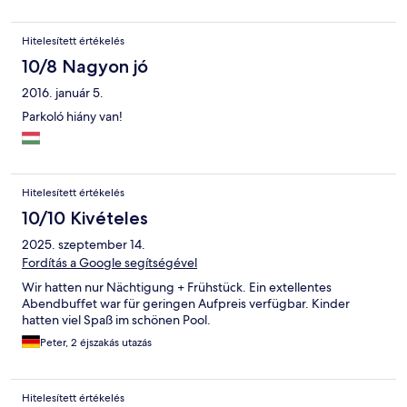
einem etwas höherpreisigen Haus mit gehobenem Service.
Preis Leistung gerade noch OK. In einem Hotel mit diesem
Hitelesített értékelés
Namen und dieser Preisklasse würde ich Hauptspeisenservice
an den Tisch und Minibar oder Wasserkocher oder
10/8 Nagyon jó
Kaffeemaschine am Zimmer gut finden.
2016. január 5.
Parkoló hiány van!
Hitelesített értékelés
10/10 Kivételes
2025. szeptember 14.
Fordítás a Google segítségével
Wir hatten nur Nächtigung + Frühstück. Ein extellentes
Abendbuffet war für geringen Aufpreis verfügbar. Kinder
hatten viel Spaß im schönen Pool.
Peter, 2 éjszakás utazás
Hitelesített értékelés