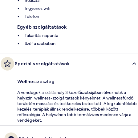
Íróasztal
Ingyenes wifi
Telefon
Egyéb szolgáltatások
Takarítás naponta
Széf a szobában
Speciális szolgáltatások
Wellnessrészleg
A vendégek a szálláshely 3 kezelőszobájában élvezhetik a
helyszíni wellness-szolgáltatások kényelmét. A wellnessfürdő
területén masszázs és testkezelés biztosított. A legkülönfélébb
kezelési terápiák állnak rendelkezésre, többek között
reflexológia. A helyszínen több termálvizes medence várja a
vendégeket.