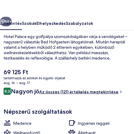
őző
Következő
50+
Áttekintés
Szobák
Elhelyezkedés
Szabályzatok
Hotel Palace egy golfpálya szomszédságában várja a vendégeket –
nagyszerű választás Bad Hofgastein látogatóinak. Miután haraptál
valamit a helyben működő 2 étterem egyikében, különböző
wellnesskezelésekből választhatsz. Van például masszázs,
testkezelés és reflexológia. A szálláshely beltéri medence,
bár/társalgó és edzőterem jóvoltából még nívósabb.
A
69 125 Ft
jelenlegi
tartalmazza az adókat és egyéb díjakat
ár
aug. 16. – aug. 17.
Beltéri medence, napozóágyak
69 125 Ft
Értékelések
Nagyon jó
8,2
Az összes (121) értékelés megtekintése
8,2 ennyiből: 10
Népszerű szolgáltatások
Medence
Ingyenes reggeli
Wellnessfürdő
Állatbarát