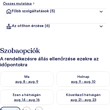
Összes mutatása
Főbb szolgáltatások
(5)
Az otthon érzése
(6)
Szobaopciók
A rendelkezésre állás ellenőrzése ezekre az
időpontokra
A ma esti rendelkezésre állás ellenőrzése: aug. 8 - aug. 9
A holnapi rendelkezésre állás e
Ma
Holnap
aug. 8 - aug. 9
aug. 9 - aug. 10
A mostani hétvégi rendelkezésre állás ellenőrzése: aug. 14 - au
A következő hétvégi rendelkezé
Ezen a hétvégén
Következő hétvégén
aug. 14 - aug. 16
aug. 21 - aug. 23
Szobákhoz