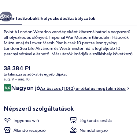
őző
Következő
30+
Áttekintés
Szobák
Elhelyezkedés
Szabályzatok
Point A London Waterloo vendégeként kihasználhatod a nagyszerű
elhelyezkedés előnyeit: Imperial War Museum (Birodalmi Háborúk
Múzeuma) és Lower Marsh Piac is csak 10 percre lesz gyalog.
Londoni Sea Life Akvárium és Westminster híd is legfeljebb 10
percnyi sétával elérhető. Más utazók imádják a szálláshely következő
jellemzőit: segítőkész személyzet és helyi városnézési lehetőségek.
Rövid sétával megközelíthető a tömegközlekedés: Lambeth North
A
38 384 Ft
metróállomás csak pár lépés, Waterloo metróállomás pedig 10 perc
jelenlegi
tartalmazza az adókat és egyéb díjakat
séta.
ár
aug. 9. – aug. 10.
Külső rész
38 384 Ft
Értékelések
Nagyon jó
8,0
Az összes (1 010) értékelés megtekintése
8,0 ennyiből: 10
Népszerű szolgáltatások
Ingyenes wifi
Légkondicionálás
Állandó recepció
Nemdohányzó