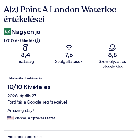
A(z) Point A London Waterloo
Értékelések
értékelései
Nagyon jó
8,0
1 010 értékelés
8,4
7,6
8,8
Tisztaság
Szolgáltatások
Személyzet és
kiszolgálás
Értékelések
Hitelesített értékelés
10/10 Kivételes
2026. április 27.
Fordítás a Google segítségével
Amazing stay!
Brianna, 4 éjszakás utazás
Hitelesített értékelés