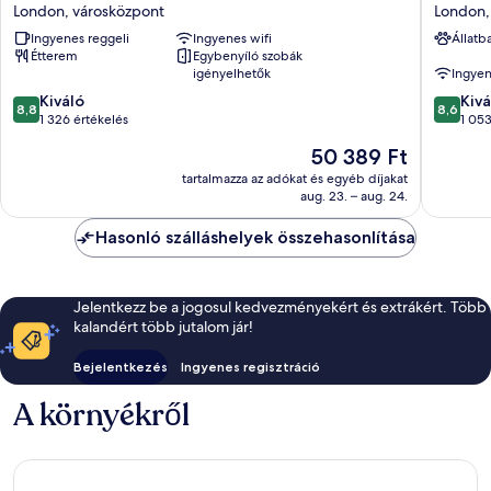
by
London
London, városközpont
London,
Hilton
Blackfria
Ingyenes reggeli
Ingyenes wifi
Állatb
London
London,
Étterem
Egybenyíló szobák
Waterloo
városkö
igényelhetők
Ingyen
London,
8.8
8.6
városközpont
Kiváló
Kivá
8,8
8,6
ennyiből:
ennyiből
1 326 értékelés
1 053
10,
10,
Az
50 389 Ft
Kiváló,
Kiváló,
ár
1 326
1 053
tartalmazza az adókat és egyéb díjakat
50 389 Ft
aug. 23. – aug. 24.
értékelés
értékelé
Hasonló szálláshelyek összehasonlítása
Jelentkezz be a jogosul kedvezményekért és extrákért. Több
kalandért több jutalom jár!
Bejelentkezés
Ingyenes regisztráció
A környékről