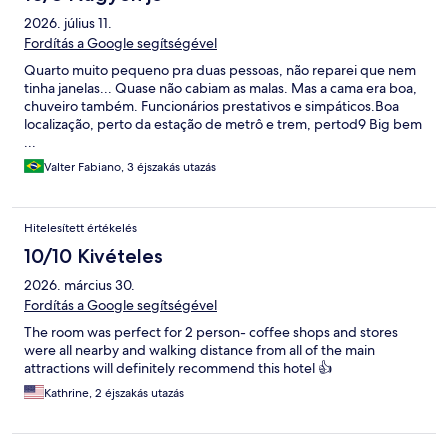
2026. július 11.
Fordítás a Google segítségével
Quarto muito pequeno pra duas pessoas, não reparei que nem
tinha janelas... Quase não cabiam as malas. Mas a cama era boa,
chuveiro também. Funcionários prestativos e simpáticos.Boa
localização, perto da estação de metrô e trem, pertod9 Big bem
...
Valter Fabiano, 3 éjszakás utazás
Hitelesített értékelés
10/10 Kivételes
2026. március 30.
Fordítás a Google segítségével
The room was perfect for 2 person- coffee shops and stores
were all nearby and walking distance from all of the main
attractions will definitely recommend this hotel 👍
Kathrine, 2 éjszakás utazás