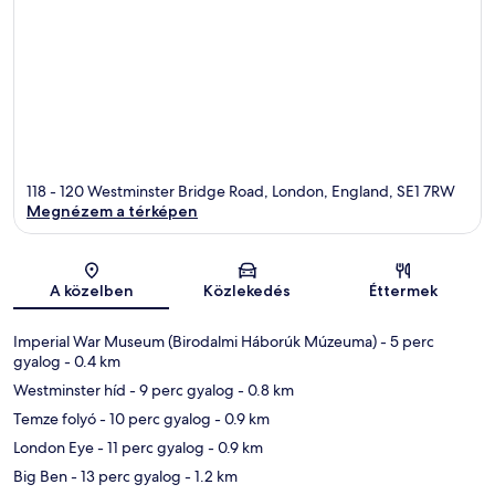
118 - 120 Westminster Bridge Road, London, England, SE1 7RW
Megnézem a térképen
Térkép
A közelben
Közlekedés
Éttermek
Imperial War Museum (Birodalmi Háborúk Múzeuma)
- 5 perc
gyalog
- 0.4 km
Westminster híd
- 9 perc gyalog
- 0.8 km
Temze folyó
- 10 perc gyalog
- 0.9 km
London Eye
- 11 perc gyalog
- 0.9 km
Big Ben
- 13 perc gyalog
- 1.2 km