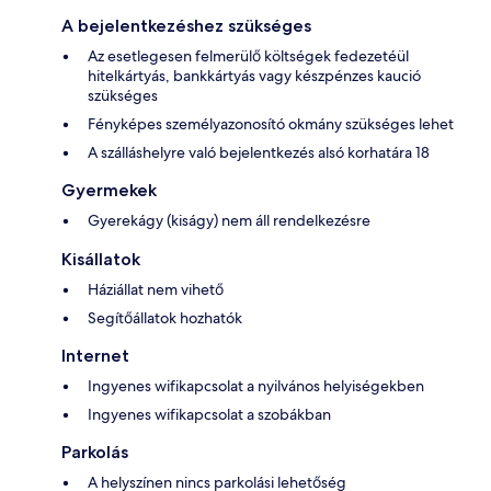
A bejelentkezéshez szükséges
Az esetlegesen felmerülő költségek fedezetéül
hitelkártyás, bankkártyás vagy készpénzes kaució
szükséges
Fényképes személyazonosító okmány szükséges lehet
A szálláshelyre való bejelentkezés alsó korhatára 18
Gyermekek
Gyerekágy (kiságy) nem áll rendelkezésre
Kisállatok
Háziállat nem vihető
Segítőállatok hozhatók
Internet
Ingyenes wifikapcsolat a nyilvános helyiségekben
Ingyenes wifikapcsolat a szobákban
Parkolás
A helyszínen nincs parkolási lehetőség