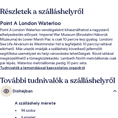
Részletek a szálláshelyről
Point A London Waterloo
Point A London Waterloo vendégeként kihasználhatod a nagyszerű
elhelyezkedés előnyeit: Imperial War Museum (Birodalmi Háborúk
Múzeuma) és Lower Marsh Piac is csak 10 percre lesz gyalog. Londoni
Sea Life Akvárium és Westminster híd is legfeljebb 10 percnyi sétával
elérhető. Más utazók imádják a szálláshely következő jellemzőit:
segítőkész személyzet és helyi városnézési lehetőségek. Rövid sétával
megközelíthető a tömegközlekedés: Lambeth North metróállomás csak
pár lépés, Waterloo metróállomás pedig 10 perc séta.
Tudnivalók a lemondással kapcsolatos jogaidról
További tudnivalók a szálláshelyről
Dióhéjban
A szálláshely mérete
94 szoba
6 emelet