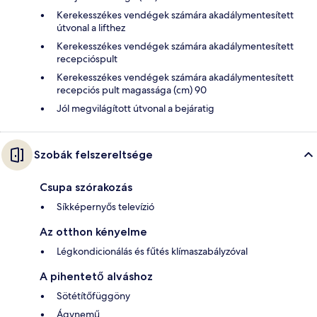
Kerekesszékes vendégek számára akadálymentesített
útvonal a lifthez
Kerekesszékes vendégek számára akadálymentesített
recepcióspult
Kerekesszékes vendégek számára akadálymentesített
recepciós pult magassága (cm) 90
Jól megvilágított útvonal a bejáratig
Szobák felszereltsége
Csupa szórakozás
Síkképernyős televízió
Az otthon kényelme
Légkondicionálás és fűtés klímaszabályzóval
A pihentető alváshoz
Sötétítőfüggöny
Ágynemű