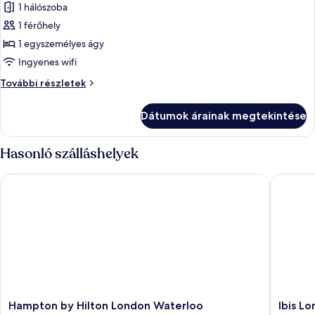
1 hálószoba
szoba
1 férőhely
összes
képének
1 egyszemélyes ágy
megtekintése:
Ingyenes wifi
Cosy
Cosy
További részletek
Single
Single
with
with
Dátumok árainak megtekintése
Window
Window
további
részletei
Hasonló szálláshelyek
Hampton by Hilton London Waterloo
Ibis Lond
Hampton
Ibis
Hampton by Hilton London Waterloo
Ibis Lo