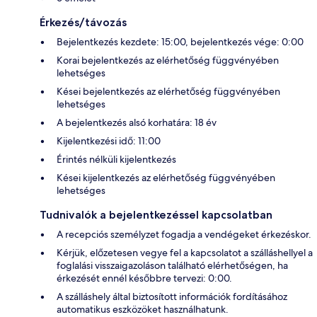
Érkezés/távozás
Bejelentkezés kezdete: 15:00, bejelentkezés vége: 0:00
Korai bejelentkezés az elérhetőség függvényében
lehetséges
Kései bejelentkezés az elérhetőség függvényében
lehetséges
A bejelentkezés alsó korhatára: 18 év
Kijelentkezési idő: 11:00
Érintés nélküli kijelentkezés
Kései kijelentkezés az elérhetőség függvényében
lehetséges
Tudnivalók a bejelentkezéssel kapcsolatban
A recepciós személyzet fogadja a vendégeket érkezéskor.
Kérjük, előzetesen vegye fel a kapcsolatot a szálláshellyel a
foglalási visszaigazoláson található elérhetőségen, ha
érkezését ennél későbbre tervezi: 0:00.
A szálláshely által biztosított információk fordításához
automatikus eszközöket használhatunk.