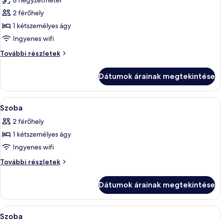
8 négyzetméter
szoba
2 férőhely
összes
képének
1 kétszemélyes ágy
megtekintése:
Ingyenes wifi
Accessible
Accessible
További részletek
Double
Double
without
without
Dátumok árainak megtekintése
Window
Window
további
részletei
A
Széf a szobában, íróasztal, sötétítőfü
7
Szoba
következő
2 férőhely
szoba
1 kétszemélyes ágy
összes
képének
Ingyenes wifi
megtekintése:
Szoba
További részletek
Szoba
további
részletei
Dátumok árainak megtekintése
A
Széf a szobában, íróasztal, sötétítőfü
4
Szoba