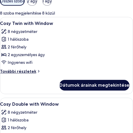
Összes szoba
2 ágy
1 ágy
rendelkezésre
álló
8 szoba megjelenítése 8 közül
szűrők
A
Egy szállodai szoba két ággyal, egy na
6
Cosy Twin with Window
következő
8 négyzetméter
szoba
1 hálószoba
összes
képének
2 férőhely
megtekintése:
2 egyszemélyes ágy
Cosy
Ingyenes wifi
Twin
Cosy
További részletek
with
Twin
Window
with
Dátumok árainak megtekintése
Window
további
részletei
A
Egy modern szállodai szoba, amelyben eg
8
Cosy Double with Window
következő
8 négyzetméter
szoba
1 hálószoba
összes
képének
2 férőhely