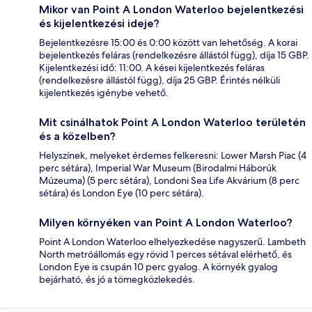
Mikor van Point A London Waterloo bejelentkezési
és kijelentkezési ideje?
Bejelentkezésre 15:00 és 0:00 között van lehetőség. A korai
bejelentkezés feláras (rendelkezésre állástól függ), díja 15 GBP.
Kijelentkezési idő: 11:00. A kései kijelentkezés feláras
(rendelkezésre állástól függ), díja 25 GBP. Érintés nélküli
kijelentkezés igénybe vehető.
Mit csinálhatok Point A London Waterloo területén
és a közelben?
Helyszínek, melyeket érdemes felkeresni: Lower Marsh Piac (4
perc sétára), Imperial War Museum (Birodalmi Háborúk
Múzeuma) (5 perc sétára), Londoni Sea Life Akvárium (8 perc
sétára) és London Eye (10 perc sétára).
Milyen környéken van Point A London Waterloo?
Point A London Waterloo elhelyezkedése nagyszerű. Lambeth
North metróállomás egy rövid 1 perces sétával elérhető, és
London Eye is csupán 10 perc gyalog. A környék gyalog
bejárható, és jó a tömegközlekedés.