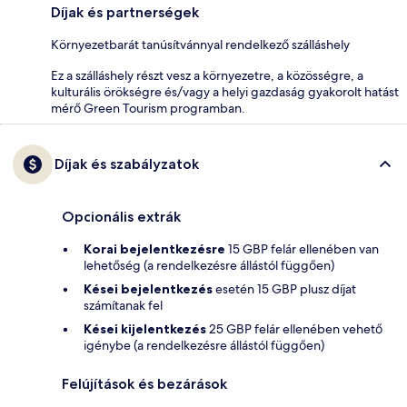
Díjak és partnerségek
Környezetbarát tanúsítvánnyal rendelkező szálláshely
Ez a szálláshely részt vesz a környezetre, a közösségre, a
kulturális örökségre és/vagy a helyi gazdaság gyakorolt hatást
mérő Green Tourism programban.
Díjak és szabályzatok
Opcionális extrák
Korai bejelentkezésre
15 GBP felár ellenében van
lehetőség (a rendelkezésre állástól függően)
Kései bejelentkezés
esetén 15 GBP plusz díjat
számítanak fel
Kései kijelentkezés
25 GBP felár ellenében vehető
igénybe (a rendelkezésre állástól függően)
Felújítások és bezárások