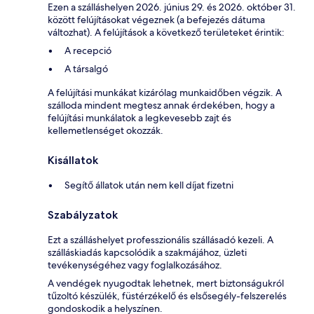
Ezen a szálláshelyen 2026. június 29. és 2026. október 31.
között felújításokat végeznek (a befejezés dátuma
változhat). A felújítások a következő területeket érintik:
A recepció
A társalgó
A felújítási munkákat kizárólag munkaidőben végzik. A
szálloda mindent megtesz annak érdekében, hogy a
felújítási munkálatok a legkevesebb zajt és
kellemetlenséget okozzák.
Kisállatok
Segítő állatok után nem kell díjat fizetni
Szabályzatok
Ezt a szálláshelyet professzionális szállásadó kezeli. A
szálláskiadás kapcsolódik a szakmájához, üzleti
tevékenységéhez vagy foglalkozásához.
A vendégek nyugodtak lehetnek, mert biztonságukról
tűzoltó készülék, füstérzékelő és elsősegély-felszerelés
gondoskodik a helyszínen.