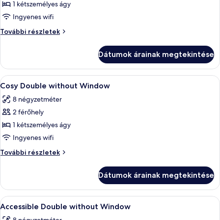
megtekintése:
1 kétszemélyes ágy
Cosy
Ingyenes wifi
Double
Cosy
További részletek
with
Double
Window
with
Dátumok árainak megtekintése
Window
további
részletei
A
Egy modern szállodai szoba, melyben eg
5
Cosy Double without Window
következő
8 négyzetméter
szoba
2 férőhely
összes
képének
1 kétszemélyes ágy
megtekintése:
Ingyenes wifi
Cosy
Cosy
További részletek
Double
Double
without
without
Dátumok árainak megtekintése
Window
Window
további
részletei
A
Egy modern szállodai szoba, melyben eg
5
Accessible Double without Window
következő