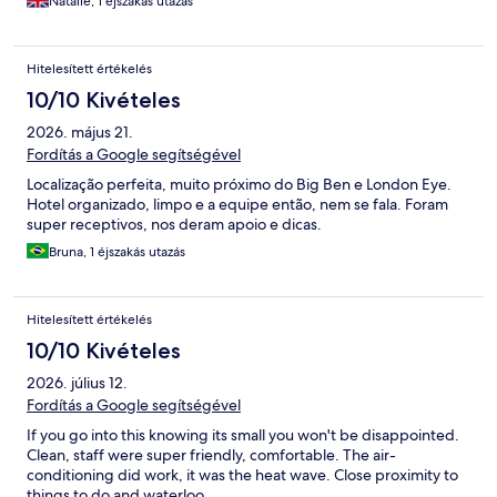
Natalie, 1 éjszakás utazás
Hitelesített értékelés
10/10 Kivételes
2026. május 21.
Fordítás a Google segítségével
Localização perfeita, muito próximo do Big Ben e London Eye.
Hotel organizado, limpo e a equipe então, nem se fala. Foram
super receptivos, nos deram apoio e dicas.
Bruna, 1 éjszakás utazás
Hitelesített értékelés
10/10 Kivételes
2026. július 12.
Fordítás a Google segítségével
If you go into this knowing its small you won't be disappointed.
Clean, staff were super friendly, comfortable. The air-
conditioning did work, it was the heat wave. Close proximity to
things to do and waterloo.