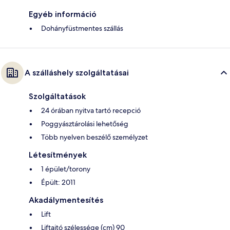
Egyéb információ
Dohányfüstmentes szállás
A szálláshely szolgáltatásai
Szolgáltatások
24 órában nyitva tartó recepció
Poggyásztárolási lehetőség
Több nyelven beszélő személyzet
Létesítmények
1 épület/torony
Épült: 2011
Akadálymentesítés
Lift
Liftajtó szélessége (cm) 90