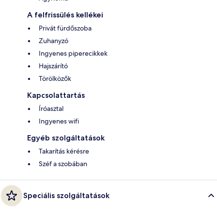
A felfrissülés kellékei
Privát fürdőszoba
Zuhanyzó
Ingyenes piperecikkek
Hajszárító
Törölközők
Kapcsolattartás
Íróasztal
Ingyenes wifi
Egyéb szolgáltatások
Takarítás kérésre
Széf a szobában
Speciális szolgáltatások