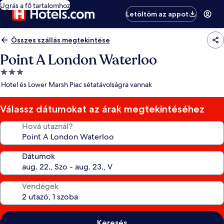
Ugrás a fő tartalomhoz
Letöltöm az appot
Összes szállás megtekintése
Point A London Waterloo
3.0
csillagos
Hotel és Lower Marsh Piac sétatávolságra vannak
szálláshely
Válassz dátumokat az árak megtekintéséhez
Hová utaznál?
Dátumok
Vendégek
Keresés