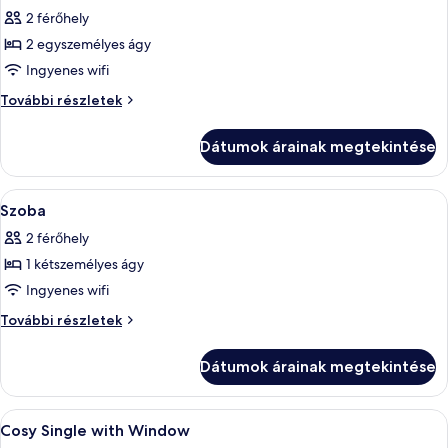
következő
2 férőhely
szoba
2 egyszemélyes ágy
összes
képének
Ingyenes wifi
megtekintése:
Szoba
További részletek
Szoba
további
részletei
Dátumok árainak megtekintése
A
Széf a szobában, íróasztal, sötétítőfü
5
Szoba
következő
2 férőhely
szoba
1 kétszemélyes ágy
összes
képének
Ingyenes wifi
megtekintése:
Szoba
További részletek
Szoba
további
részletei
Dátumok árainak megtekintése
A
Egy modern szállodai szoba, amelyben 
6
Cosy Single with Window
következő