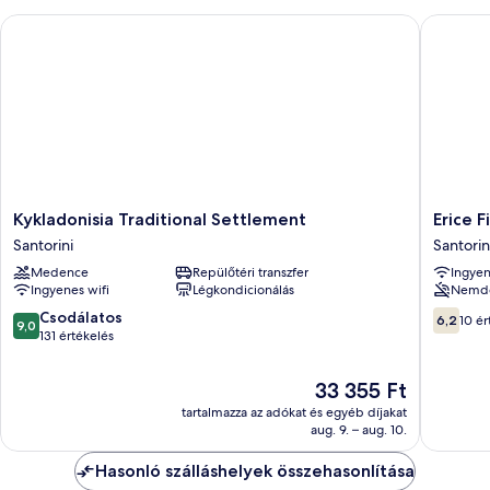
Kykladonisia Traditional Settlement
Erice Fir
Kykladonisia
Erice
Kykladonisia Traditional Settlement
Erice F
Traditional
Fira
Santorini
Santorin
Settlement
by
Medence
Repülőtéri transzfer
Ingyen
Santorini
EasySta
Ingyenes wifi
Légkondicionálás
Nemd
Santorin
9.0
6.2
Csodálatos
6,2
10 ér
9,0
ennyiből:
ennyiből
131 értékelés
10,
10,
Csodálatos,
10
Az
33 355 Ft
131
értékelé
ár
tartalmazza az adókat és egyéb díjakat
értékelés
33 355 Ft
aug. 9. – aug. 10.
Hasonló szálláshelyek összehasonlítása