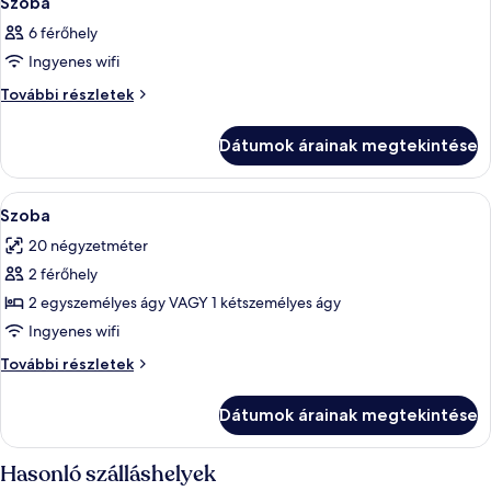
Szoba
6 férőhely
Ingyenes wifi
Szoba
További részletek
további
részletei
Dátumok árainak megtekintése
A
Széf a szobában, ingyenes wifi és ág
2
Szoba
következő
20 négyzetméter
szoba
2 férőhely
összes
képének
2 egyszemélyes ágy VAGY 1 kétszemélyes ágy
megtekintése:
Ingyenes wifi
Szoba
Szoba
További részletek
további
részletei
Dátumok árainak megtekintése
Hasonló szálláshelyek