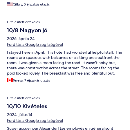
Citlaly, 5 éjszakás utazás
Hitelesített értékelés
10/8 Nagyon jó
2026. április 24.
Fordítás a Google segítségével
I stayed here in April. This hotel had wonderful helpful staff. The
rooms are spacious with balconies or a sitting area outfront the
room. I was given a room facing the road. It wasn't noisy but,
there was construction across the street. The rooms facing the
pool looked lovely. The breakfast was free and plentiful but,
same every morning. The location is perfect for getting
Teresa, 7 éjszakás utazás
anywhere on the island. It is very close to the bus station and the
meet up point for most your tour buses. The wifi is good. The
pool and the seating area around it looked lovely. Unfortunately
Hitelesített értékelés
it was not warm enough to enjoy it.
10/10 Kivételes
2024. július 14.
Fordítás a Google segítségével
Super accueil par Alexander! Les employés en général sont