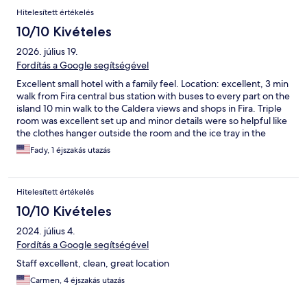
Hitelesített értékelés
10/10 Kivételes
2026. július 19.
Fordítás a Google segítségével
Excellent small hotel with a family feel. Location: excellent, 3 min
walk from Fira central bus station with buses to every part on the
island 10 min walk to the Caldera views and shops in Fira. Triple
room was excellent set up and minor details were so helpful like
the clothes hanger outside the room and the ice tray in the
freezer. Also the hotel is in central location to drug stores, food
Fady, 1 éjszakás utazás
places and an amazing supermarket across the street with great
prices. Breakfast was wonderful with delicious hot and cold
food selections and the coffee machine with different selections
Hitelesített értékelés
like cappuccino and latte. I’d surely go again when visiting
Santorini.
10/10 Kivételes
2024. július 4.
Fordítás a Google segítségével
Staff excellent, clean, great location
Carmen, 4 éjszakás utazás