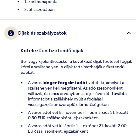
Takarítás naponta
Széf a szobában
Díjak és szabályzatok
Kötelezően fizetendő díjak
Be- vagy kijelentkezéskor a következő díjak fizetését fogják
kérni a szálláshelyen. A díjak tartalmazhatják a fizetendő
adókat:
A város
idegenforgalmi adót
vetett ki, amelyet a
szálláshelyen kell megfizetni. Az adó szezononként
változik, és nincs érvényben a teljes éven át. További
információt a szálláshely nyújt a foglalási
visszaigazoláson szereplő elérhetőségeken.
A város adót vet ki: november 1 . és március 31. között
0.50 EUR szállásonként, éjszakánként
A város adót vet ki: április 1. – október 31. között 2.00
EUR szállásonként, éjszakánként