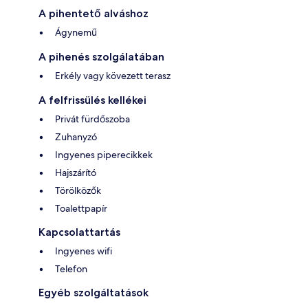
A pihentető alváshoz
Ágynemű
A pihenés szolgálatában
Erkély vagy kövezett terasz
A felfrissülés kellékei
Privát fürdőszoba
Zuhanyzó
Ingyenes piperecikkek
Hajszárító
Törölközők
Toalettpapír
Kapcsolattartás
Ingyenes wifi
Telefon
Egyéb szolgáltatások