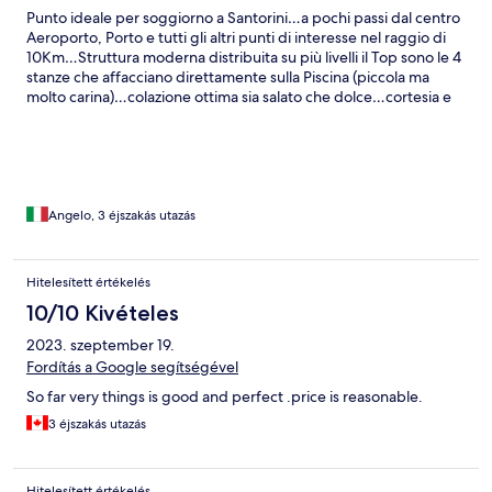
Punto ideale per soggiorno a Santorini…a pochi passi dal centro
Aeroporto, Porto e tutti gli altri punti di interesse nel raggio di
10Km…Struttura moderna distribuita su più livelli il Top sono le 4
stanze che affacciano direttamente sulla Piscina (piccola ma
molto carina)…colazione ottima sia salato che dolce…cortesia e
disponibilità!..parcheggio (importante a Santorini)..fronte
Albergo Gratuito!..inoltre il fatto che si trovi pur essendo
praticamente in centro sulla strada principale facilità gli
spostamenti non vi costringe a trascinarvi le valigie sui tanti
saliscendi della città’. Fira Bellissima. Senza dubbio struttura
consigliata!
Angelo, 3 éjszakás utazás
Hitelesített értékelés
10/10 Kivételes
2023. szeptember 19.
Fordítás a Google segítségével
So far very things is good and perfect .price is reasonable.
3 éjszakás utazás
Hitelesített értékelés