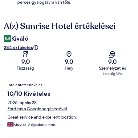
perces gyalogtávra van tőle.
A(z) Sunrise Hotel értékelései
Értékelések
Kiváló
8,8
284 értékelés
9,0
9,0
9,0
Tisztaság
Hely
Személyzet és
kiszolgálás
Értékelések
Hitelesített értékelés
10/10 Kivételes
2026. április 28.
Fordítás a Google segítségével
Great service and excellent location.
Malvika, 2 éjszakás utazás