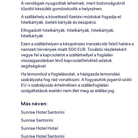
A vendégek nyugodtak lehetnek, mert biztonságukról
tűzoltó készülék gondoskodik a helyszínen.
A szálláshely a következő fizetési módokat fogadja el:
hitelkártyák, betéti kártyák és készpénz.
Elfogadott hitelkártyák: hitelkártyák, hitelkártyák,
hitelkártyák
Ezen a szálláshelyen a készpénzes tranzakciók felső határa a
nemzeti törvények miatt 500 EUR. További részletekért
vegye fel a kapcsolatot a szálláshellyel a foglalási
visszaigazolásban lévő kapcsolatfelvételi adatok
segítségével.
Ha lemondod a foglalásodat, a házigazda lemondási
szabályzata fog rád vonatkozni. A fogyasztók jogairól szóló
EU-s szabályozás értelmében a szállásfoglalási
szolgáltatások esetén nem illet meg az elállási jog.
Más néven:
Sunrise Hotel Santorini
Sunrise Santorini
Sunrise Hotel Hotel
Sunrise Hotel Santorini