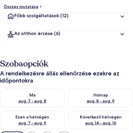
Összes mutatása
Főbb szolgáltatások
(12)
Az otthon érzése
(6)
Szobaopciók
A rendelkezésre állás ellenőrzése ezekre az
időpontokra
A ma esti rendelkezésre állás ellenőrzése: aug. 7 - aug. 8
A holnapi rendelkezésre állás e
Ma
Holnap
aug. 7 - aug. 8
aug. 8 - aug. 9
A mostani hétvégi rendelkezésre állás ellenőrzése: aug. 7 - aug
A következő hétvégi rendelkezé
Ezen a hétvégén
Következő hétvégén
aug. 7 - aug. 9
aug. 14 - aug. 16