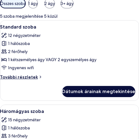
Szobákhoz
Összes szoba
1 ágy
2 ágy
3+ ágy
rendelkezésre
álló
5 szoba megjelenítése 5 közül
szűrők
A
Egy hálószoba, amelyben található egy á
13
Standard szoba
következő
12 négyzetméter
szoba
1 hálószoba
összes
képének
2 férőhely
megtekintése:
1 kétszemélyes ágy VAGY 2 egyszemélyes ágy
Standard
Ingyenes wifi
szoba
Standard
További részletek
szoba
további
Dátumok árainak megtekintése
részletei
A
Egy hálószoba, amelyben található egy á
21
Háromágyas szoba
következő
15 négyzetméter
szoba
1 hálószoba
összes
képének
3 férőhely