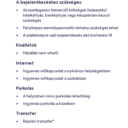
A bejelentkezéshez szükséges
Az esetlegesen felmerülő költségek fedezetéül
hitelkártyás, bankkártyás vagy készpénzes kaució
szükséges
Fényképes személyazonosító okmány szükséges lehet
A szálláshelyre való bejelentkezés alsó korhatára 18
Kisállatok
Háziállat nem vihető
Internet
Ingyenes wifikapcsolat a nyilvános helyiségekben
Ingyenes wifikapcsolat a szobákban
Parkolás
A helyszínen nincs parkolási lehetőség
Ingyenes parkolás a közelben
Transzfer
Reptéri transzfer*