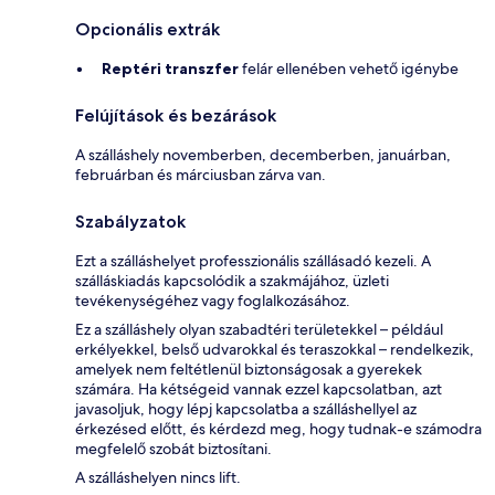
Opcionális extrák
Reptéri transzfer
felár ellenében vehető igénybe
Felújítások és bezárások
A szálláshely novemberben, decemberben, januárban,
februárban és márciusban zárva van.
Szabályzatok
Ezt a szálláshelyet professzionális szállásadó kezeli. A
szálláskiadás kapcsolódik a szakmájához, üzleti
tevékenységéhez vagy foglalkozásához.
Ez a szálláshely olyan szabadtéri területekkel – például
erkélyekkel, belső udvarokkal és teraszokkal – rendelkezik,
amelyek nem feltétlenül biztonságosak a gyerekek
számára. Ha kétségeid vannak ezzel kapcsolatban, azt
javasoljuk, hogy lépj kapcsolatba a szálláshellyel az
érkezésed előtt, és kérdezd meg, hogy tudnak-e számodra
megfelelő szobát biztosítani.
A szálláshelyen nincs lift.