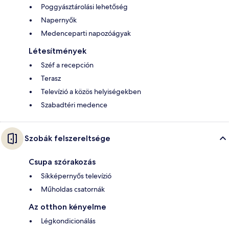
Poggyásztárolási lehetőség
Napernyők
Medenceparti napozóágyak
Létesítmények
Széf a recepción
Terasz
Televízió a közös helyiségekben
Szabadtéri medence
Szobák felszereltsége
Csupa szórakozás
Síkképernyős televízió
Műholdas csatornák
Az otthon kényelme
Légkondicionálás