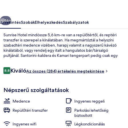
őző
Következő
56+
Áttekintés
Szobák
Elhelyezkedés
Szabályzatok
Sunrise Hotel mindössze 5,6 km-re van a repülőtértől, és reptéri
transzfer is szerepel a kínálatában. Ha megmártóztál a helyszíni
szabadtéri medence vizében, harapj valamit a nagyszerű kávézó
kínálatából, vagy rendelj egy italt a hangulatos bár/társalgó
pultjánál. Santorini-kaldera és Kamari tengerpart pedig csak egy
rövid autóút. Más utazók imádják a hely következó jellemzőit:
segítőkész személyzet.
Értékelések
Kiváló
8,8
Az összes (284) értékelés megtekintése
8,8 ennyiből: 10
Háromágyas szoba | Széf a szobában, 
Népszerű szolgáltatások
Medence
Ingyenes reggeli
Repülőtéri transzfer
Parkolási lehetőség
biztosított
Ingyenes wifi
Légkondicionálás