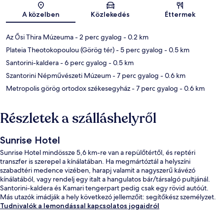
Térkép
A közelben
Közlekedés
Éttermek
Az Ősi Thira Múzeuma
- 2 perc gyalog
- 0.2 km
Plateia Theotokopoulou (Görög tér)
- 5 perc gyalog
- 0.5 km
Santorini-kaldera
- 6 perc gyalog
- 0.5 km
Szantorini Népművészeti Múzeum
- 7 perc gyalog
- 0.6 km
Metropolis görög ortodox székesegyház
- 7 perc gyalog
- 0.6 km
Részletek a szálláshelyről
Sunrise Hotel
Sunrise Hotel mindössze 5,6 km-re van a repülőtértől, és reptéri
transzfer is szerepel a kínálatában. Ha megmártóztál a helyszíni
szabadtéri medence vizében, harapj valamit a nagyszerű kávézó
kínálatából, vagy rendelj egy italt a hangulatos bár/társalgó pultjánál.
Santorini-kaldera és Kamari tengerpart pedig csak egy rövid autóút.
Más utazók imádják a hely következó jellemzőit: segítőkész személyzet.
Tudnivalók a lemondással kapcsolatos jogaidról