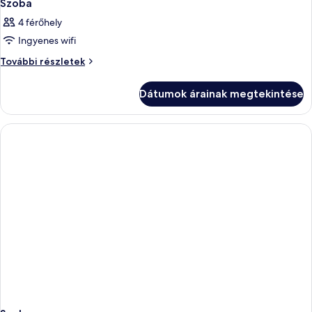
Szoba
4 férőhely
Ingyenes wifi
Szoba
További részletek
további
részletei
Dátumok árainak megtekintése