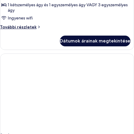
megtekintése:
1 kétszemélyes ágy és 1 egyszemélyes ágy VAGY 3 egyszemélyes
ágy
Háromágyas
szoba
Ingyenes wifi
Háromágyas
További részletek
szoba
további
Dátumok árainak megtekintése
részletei