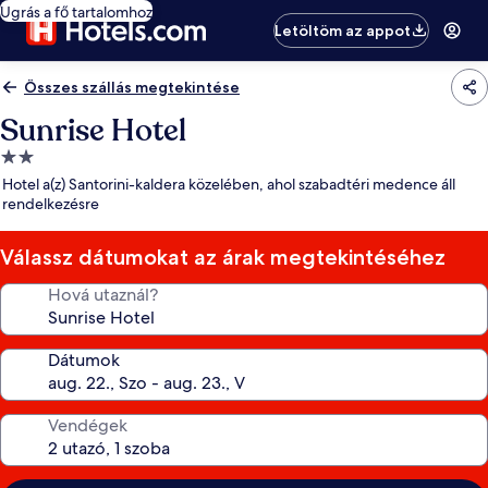
Ugrás a fő tartalomhoz
Letöltöm az appot
Összes szállás megtekintése
Sunrise Hotel
2.0
csillagos
Hotel a(z) Santorini-kaldera közelében, ahol szabadtéri medence áll
szálláshely
rendelkezésre
Válassz dátumokat az árak megtekintéséhez
Hová utaznál?
Dátumok
Vendégek