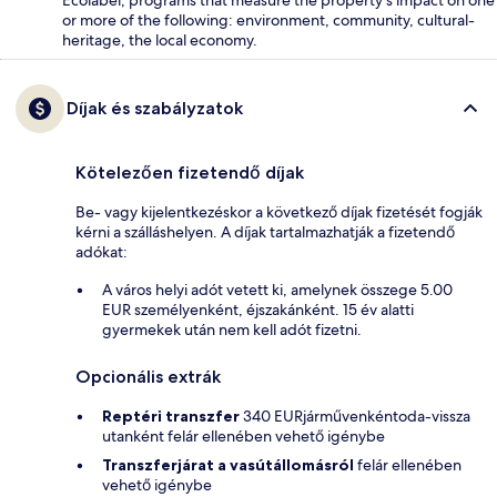
or more of the following: environment, community, cultural-
heritage, the local economy.
Díjak és szabályzatok
Kötelezően fizetendő díjak
Be- vagy kijelentkezéskor a következő díjak fizetését fogják
kérni a szálláshelyen. A díjak tartalmazhatják a fizetendő
adókat:
A város helyi adót vetett ki, amelynek összege 5.00
EUR személyenként, éjszakánként. 15 év alatti
gyermekek után nem kell adót fizetni.
Opcionális extrák
Reptéri transzfer
340 EURjárművenkéntoda-vissza
utanként felár ellenében vehető igénybe
Transzferjárat a vasútállomásról
felár ellenében
vehető igénybe