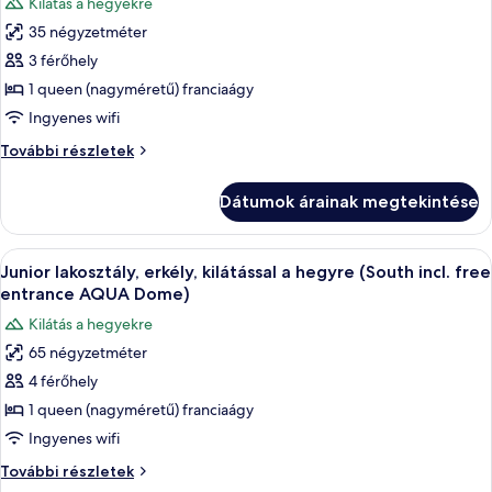
Kilátás a hegyekre
free
összes
entrance
entrance
35 négyzetméter
képének
AQUA
AQUA
3 férőhely
megtekintése:
Dome)
Dome)
további
Szoba
1 queen (nagyméretű) franciaágy
részletei
kétszemélyes
Ingyenes wifi
ággyal,
Szoba
További részletek
erkély,
kétszemélyes
kilátással
ággyal,
Dátumok árainak megtekintése
erkély,
a
kilátással
hegyre
a
A
Egy modern hálószoba, amelyben egy na
(Alpin
5
hegyre
Junior lakosztály, erkély, kilátással a hegyre (South incl. free
következő
(Alpin
South
entrance AQUA Dome)
South
szoba
+
Kilátás a hegyekre
+
összes
entrance
entrance
65 négyzetméter
képének
to
to
4 férőhely
megtekintése:
AQUA
AQUA
Dome)
Junior
1 queen (nagyméretű) franciaágy
Dome)
további
lakosztály,
Ingyenes wifi
részletei
erkély,
Junior
További részletek
kilátással
lakosztály,