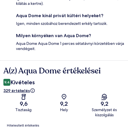
kilátás a kertre).
Aqua Dome kínál privát kültéri helyeket?
Igen, minden szobához berendezett erkély tartozik.
Milyen környéken van Aqua Dome?
Aqua Dome Aqua Dome 1 perces sétatávnyi körzetében várja
vendégeit.
A(z) Aqua Dome értékelései
Értékelések
Kivételes
9,4
329 értékelés
9,6
9,2
9,2
Tisztaság
Hely
Személyzet és
kiszolgálás
Értékelések
Hitelesített értékelés