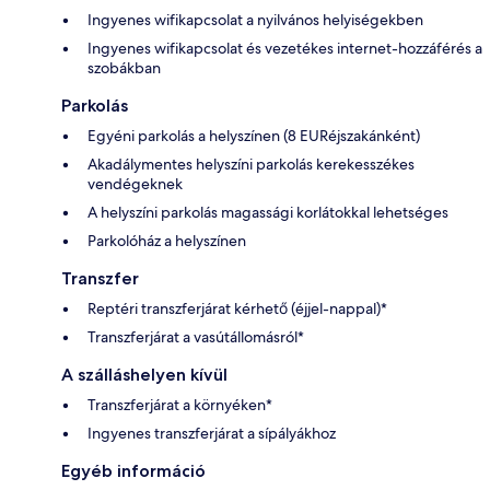
Ingyenes wifikapcsolat a nyilvános helyiségekben
Ingyenes wifikapcsolat és vezetékes internet-hozzáférés a
szobákban
Parkolás
Egyéni parkolás a helyszínen (8 EURéjszakánként)
Akadálymentes helyszíni parkolás kerekesszékes
vendégeknek
A helyszíni parkolás magassági korlátokkal lehetséges
Parkolóház a helyszínen
Transzfer
Reptéri transzferjárat kérhető (éjjel-nappal)*
Transzferjárat a vasútállomásról*
A szálláshelyen kívül
Transzferjárat a környéken*
Ingyenes transzferjárat a sípályákhoz
Egyéb információ