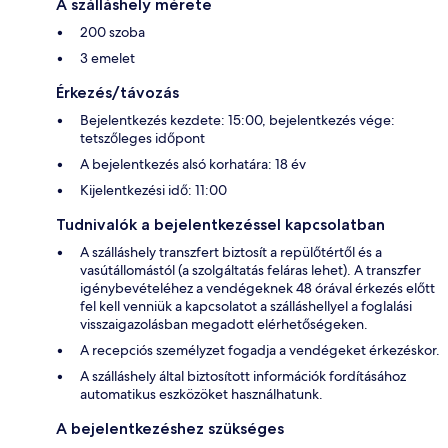
A szálláshely mérete
200 szoba
3 emelet
Érkezés/távozás
Bejelentkezés kezdete: 15:00, bejelentkezés vége:
tetszőleges időpont
A bejelentkezés alsó korhatára: 18 év
Kijelentkezési idő: 11:00
Tudnivalók a bejelentkezéssel kapcsolatban
A szálláshely transzfert biztosít a repülőtértől és a
vasútállomástól (a szolgáltatás feláras lehet). A transzfer
igénybevételéhez a vendégeknek 48 órával érkezés előtt
fel kell venniük a kapcsolatot a szálláshellyel a foglalási
visszaigazolásban megadott elérhetőségeken.
A recepciós személyzet fogadja a vendégeket érkezéskor.
A szálláshely által biztosított információk fordításához
automatikus eszközöket használhatunk.
A bejelentkezéshez szükséges