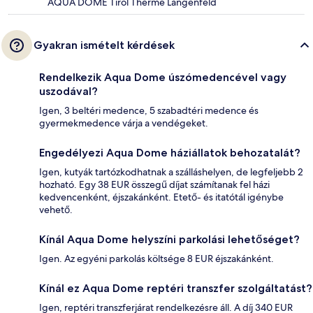
AQUA DOME Tirol Therme Längenfeld
Gyakran ismételt kérdések
Rendelkezik Aqua Dome úszómedencével vagy
uszodával?
Igen, 3 beltéri medence, 5 szabadtéri medence és
gyermekmedence várja a vendégeket.
Engedélyezi Aqua Dome háziállatok behozatalát?
Igen, kutyák tartózkodhatnak a szálláshelyen, de legfeljebb 2
hozható. Egy 38 EUR összegű díjat számítanak fel házi
kedvencenként, éjszakánként. Etető- és itatótál igénybe
vehető.
Kínál Aqua Dome helyszíni parkolási lehetőséget?
Igen. Az egyéni parkolás költsége 8 EUR éjszakánként.
Kínál ez Aqua Dome reptéri transzfer szolgáltatást?
Igen, reptéri transzferjárat rendelkezésre áll. A díj 340 EUR