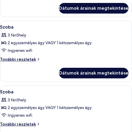
a
erkély,
Dátumok árainak megtekintése
kilátással
hegyre
a
(South
hegyre
A
Egy szállodai szoba, melynek a mennyez
incl.
4
(South
Szoba
következő
incl.
free
3 férőhely
free
szoba
entrance
entrance
2 egyszemélyes ágy VAGY 1 kétszemélyes ágy
összes
AQUA
AQUA
képének
Ingyenes wifi
Dome)
Dome)
megtekintése:
további
Szoba
További részletek
részletei
Szoba
további
részletei
Dátumok árainak megtekintése
A
Egy szállodai szoba, amelyben találhat
4
Szoba
következő
3 férőhely
szoba
2 egyszemélyes ágy VAGY 1 kétszemélyes ágy
összes
képének
Ingyenes wifi
megtekintése:
Szoba
További részletek
Szoba
további