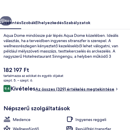
őző
Következő
86+
Áttekintés
Szobák
Elhelyezkedés
Szabályzatok
Aqua Dome mindössze pár lépés Aqua Dome közelében. Ideális
választás, ha a terveidben ingyenes sítranszfer is szerepel. A
wellnessrészlegen kényeztető kezelésekből lehet válogatni, van
például mélyszöveti masszázs, testtekercselés és arckezelés. A
nagyszerű Hotelrestaurant Sinngengu, a helyben működő 3
étterem egyike pedig reggelire, ebédre és vacsorára is vár ízletes
ételeivel. A luxusszínvonalú hotel vendégeit 5 szabadtéri medence,
A
182 197 Ft
ingyenes élményfürdő és ingyenes játszóház is várja. Síbérletek,
jelenlegi
tartalmazza az adókat és egyéb díjakat
sítároló és sífelszerelés-kölcsönzés is rendelkezésre állnak.
ár
szept. 5. – szept. 6.
3 beltéri medence, 5 szabadtéri med
182 197 Ft
Értékelések
Kivételes
9,4
Az összes (329) értékelés megtekintése
9,4 ennyiből: 10
Népszerű szolgáltatások
Medence
Ingyenes reggeli
Wellnessfürdő
Repülőtéri transzfer