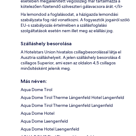
esetében megjelenített végösszeg már tartalmazza a
kötelezően fizetendő szilveszteri gálavacsora árát.</li>
Ha lemondod a foglalásodat, a házigazda lemondási
szabályzata fog rád vonatkozni. A fogyasztók jogairól szóló
EU-s szabályozás értelmében a szállásfoglalási
szolgáltatások esetén nem illet meg az elállási jog.
Szálláshely besorolása
A Hotelstars Union hivatalos csillagbesorolással látja el
Ausztria szálláshelyeit. A jelen szálláshely besorolása 4
csillagos Superior, ami ezen az oldalon 4,5 csillagos
minősítésként jelenik meg.
Más néven:
Aqua Dome Tirol
Aqua Dome Tirol Therme Längenfeld Hotel Langenfeld
Aqua Dome Tirol Therme Längenfeld Langenfeld
Aqua Dome Hotel
Aqua Dome Laengenfeld
Aqua Dome Hotel Laengenfeld