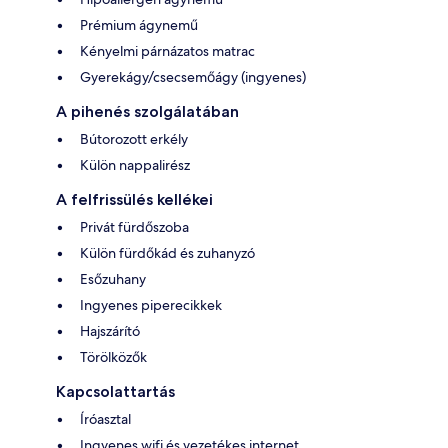
Prémium ágynemű
Kényelmi párnázatos matrac
Gyerekágy/csecsemőágy (ingyenes)
A pihenés szolgálatában
Bútorozott erkély
Külön nappalirész
A felfrissülés kellékei
Privát fürdőszoba
Külön fürdőkád és zuhanyzó
Esőzuhany
Ingyenes piperecikkek
Hajszárító
Törölközők
Kapcsolattartás
Íróasztal
Ingyenes wifi és vezetékes internet