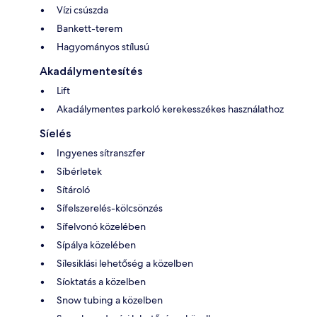
Vízi csúszda
Bankett-terem
Hagyományos stílusú
Akadálymentesítés
Lift
Akadálymentes parkoló kerekesszékes használathoz
Síelés
Ingyenes sítranszfer
Síbérletek
Sítároló
Sífelszerelés-kölcsönzés
Sífelvonó közelében
Sípálya közelében
Sílesiklási lehetőség a közelben
Síoktatás a közelben
Snow tubing a közelben