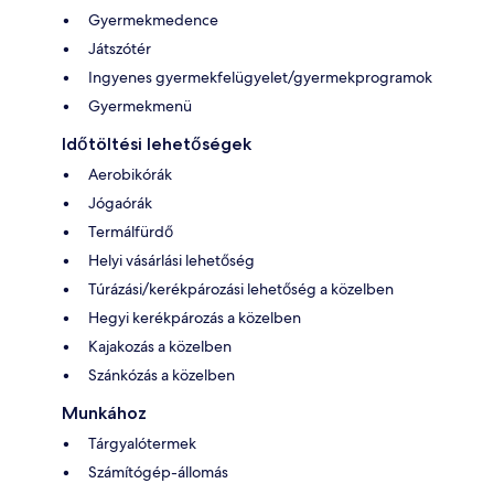
Gyermekmedence
Játszótér
Ingyenes gyermekfelügyelet/gyermekprogramok
Gyermekmenü
Időtöltési lehetőségek
Aerobikórák
Jógaórák
Termálfürdő
Helyi vásárlási lehetőség
Túrázási/kerékpározási lehetőség a közelben
Hegyi kerékpározás a közelben
Kajakozás a közelben
Szánkózás a közelben
Munkához
Tárgyalótermek
Számítógép-állomás