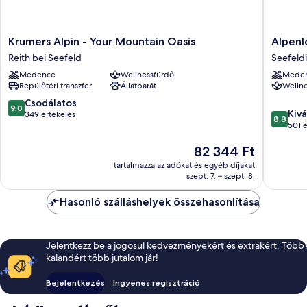
Krumers
Alpenlo
Krumers Alpin - Your Mountain Oasis
Alpenl
Alpin
-
Reith bei Seefeld
Seefeld
-
Adult
Medence
Wellnessfürdő
Mede
Your
SPA
Repülőtéri transzfer
Állatbarát
Wellne
Mountain
Hotel
Oasis
Seefeldi
9.0
Csodálatos
9,0
8.8
Reith
gyalogo
Kivá
ennyiből:
349 értékelés
8,8
ennyiből
bei
zóna
501 é
10,
10,
Seefeld
Csodálatos,
Az
82 344 Ft
Kiváló,
349
ár
501
értékelés
tartalmazza az adókat és egyéb díjakat
82 344 Ft
értékelé
szept. 7. – szept. 8.
Hasonló szálláshelyek összehasonlítása
Jelentkezz be a jogosul kedvezményekért és extrákért. Több
kalandért több jutalom jár!
Bejelentkezés
Ingyenes regisztráció