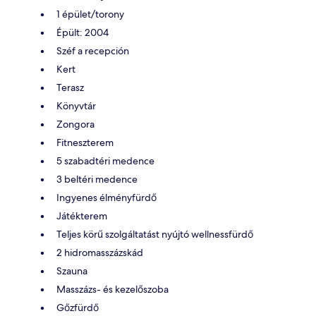
1 épület/torony
Épült: 2004
Széf a recepción
Kert
Terasz
Könyvtár
Zongora
Fitneszterem
5 szabadtéri medence
3 beltéri medence
Ingyenes élményfürdő
Játékterem
Teljes körű szolgáltatást nyújtó wellnessfürdő
2 hidromasszázskád
Szauna
Masszázs- és kezelőszoba
Gőzfürdő