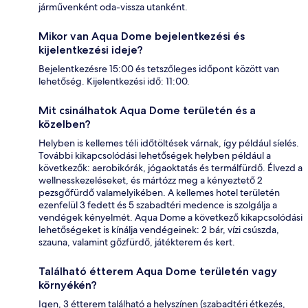
járművenként oda-vissza utanként.
Mikor van Aqua Dome bejelentkezési és
kijelentkezési ideje?
Bejelentkezésre 15:00 és tetszőleges időpont között van
lehetőség. Kijelentkezési idő: 11:00.
Mit csinálhatok Aqua Dome területén és a
közelben?
Helyben is kellemes téli időtöltések várnak, így például síelés.
További kikapcsolódási lehetőségek helyben például a
következők: aerobikórák, jógaoktatás és termálfürdő. Élvezd a
wellnesskezeléseket, és mártózz meg a kényeztető 2
pezsgőfürdő valamelyikében. A kellemes hotel területén
ezenfelül 3 fedett és 5 szabadtéri medence is szolgálja a
vendégek kényelmét. Aqua Dome a következő kikapcsolódási
lehetőségeket is kínálja vendégeinek: 2 bár, vízi csúszda,
szauna, valamint gőzfürdő, játékterem és kert.
Található étterem Aqua Dome területén vagy
környékén?
Igen, 3 étterem található a helyszínen (szabadtéri étkezés,