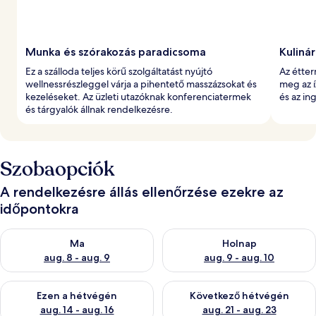
Munka és szórakozás paradicsoma
Kuliná
Ez a szálloda teljes körű szolgáltatást nyújtó
Az étter
wellnessrészleggel várja a pihentető masszázsokat és
meg az í
kezeléseket. Az üzleti utazóknak konferenciatermek
és az in
és tárgyalók állnak rendelkezésre.
Szobaopciók
A rendelkezésre állás ellenőrzése ezekre az
időpontokra
A ma esti rendelkezésre állás ellenőrzése: aug. 8 - aug. 9
A holnapi rendelkezésre állás e
Ma
Holnap
aug. 8 - aug. 9
aug. 9 - aug. 10
A mostani hétvégi rendelkezésre állás ellenőrzése: aug. 14 - au
A következő hétvégi rendelkezé
Ezen a hétvégén
Következő hétvégén
aug. 14 - aug. 16
aug. 21 - aug. 23