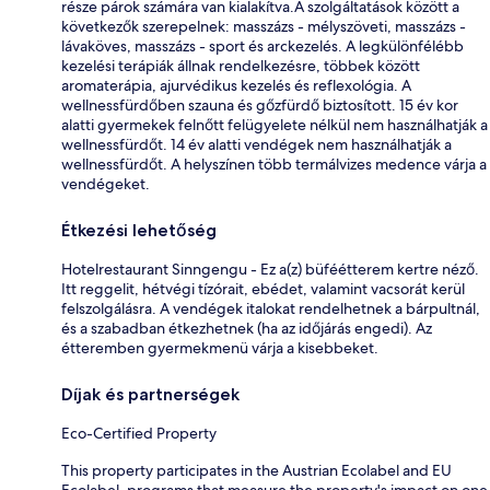
része párok számára van kialakítva.A szolgáltatások között a
következők szerepelnek: masszázs - mélyszöveti, masszázs -
lávaköves, masszázs - sport és arckezelés. A legkülönfélébb
kezelési terápiák állnak rendelkezésre, többek között
aromaterápia, ajurvédikus kezelés és reflexológia. A
wellnessfürdőben szauna és gőzfürdő biztosított. 15 év kor
alatti gyermekek felnőtt felügyelete nélkül nem használhatják a
wellnessfürdőt. 14 év alatti vendégek nem használhatják a
wellnessfürdőt. A helyszínen több termálvizes medence várja a
vendégeket.
Étkezési lehetőség
Hotelrestaurant Sinngengu - Ez a(z) büféétterem kertre néző.
Itt reggelit, hétvégi tízórait, ebédet, valamint vacsorát kerül
felszolgálásra. A vendégek italokat rendelhetnek a bárpultnál,
és a szabadban étkezhetnek (ha az időjárás engedi). Az
étteremben gyermekmenü várja a kisebbeket.
Díjak és partnerségek
Eco-Certified Property
This property participates in the Austrian Ecolabel and EU
Ecolabel, programs that measure the property's impact on one