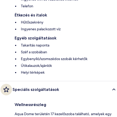
Telefon
Étkezés és italok
Hűtőszekrény
Ingyenes palackozott víz
Egyéb szolgáltatások
Takarítás naponta
Széf a szobában
Egybenyíló/szomszédos szobák kérhetők
Útikalauzok/ajánlók
Helyi térképek
Speciális szolgáltatások
Wellnessrészleg
Aqua Dome területén 17 kezelőszoba található, amelyek egy