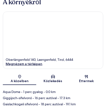
A környékről
Oberlängenfeld 140, Laengenfeld, Tirol, 6444
Megnézem a térképen
Térkép
A közelben
Közlekedés
Éttermek
Aqua Dome
- 1 perc gyalog
- 0.0 km
Giggijoch-sífelvonó
- 16 perc autóval
- 17.3 km
Gaislachkogeli sífelvonó
- 18 perc autóval
- 19.1 km