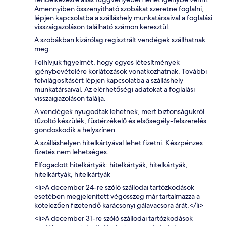
Amennyiben összenyitható szobákat szeretne foglalni,
lépjen kapcsolatba a szálláshely munkatársaival a foglalási
visszaigazoláson található számon keresztül.
A szobákban kizárólag regisztrált vendégek szállhatnak
meg.
Felhívjuk figyelmét, hogy egyes létesítmények
igénybevételére korlátozások vonatkozhatnak. További
felvilágosításért lépjen kapcsolatba a szálláshely
munkatársaival. Az elérhetőségi adatokat a foglalási
visszaigazoláson találja.
A vendégek nyugodtak lehetnek, mert biztonságukról
tűzoltó készülék, füstérzékelő és elsősegély-felszerelés
gondoskodik a helyszínen.
A szálláshelyen hitelkártyával lehet fizetni. Készpénzes
fizetés nem lehetséges.
Elfogadott hitelkártyák: hitelkártyák, hitelkártyák,
hitelkártyák, hitelkártyák
<li>A december 24-re szóló szállodai tartózkodások
esetében megjelenített végösszeg már tartalmazza a
kötelezően fizetendő karácsonyi gálavacsora árát.</li>
<li>A december 31-re szóló szállodai tartózkodások