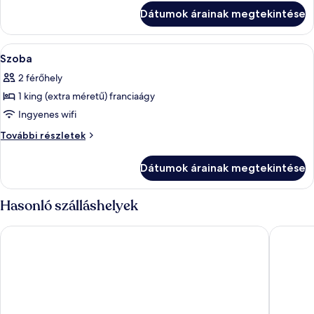
részletei
Dátumok árainak megtekintése
A
Egy tágas nappali kandallóval, kényelm
3
Szoba
következő
2 férőhely
szoba
1 king (extra méretű) franciaágy
összes
képének
Ingyenes wifi
megtekintése:
Szoba
További részletek
Szoba
további
részletei
Dátumok árainak megtekintése
Hasonló szálláshelyek
Krumers Alpin - Your Mountain Oasis
Alpenlov