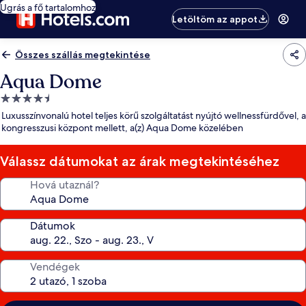
Ugrás a fő tartalomhoz
Letöltöm az appot
Összes szállás megtekintése
Aqua Dome
4.5
csillagos
Luxusszínvonalú hotel teljes körű szolgáltatást nyújtó wellnessfürdővel, a
szálláshely
kongresszusi központ mellett, a(z) Aqua Dome közelében
Válassz dátumokat az árak megtekintéséhez
Hová utaznál?
Dátumok
Vendégek