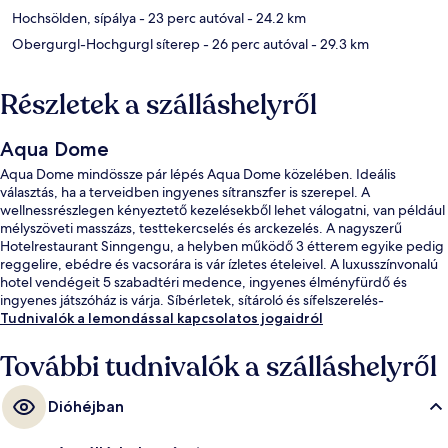
Hochsölden, sípálya
- 23 perc autóval
- 24.2 km
Obergurgl-Hochgurgl síterep
- 26 perc autóval
- 29.3 km
Részletek a szálláshelyről
Aqua Dome
Aqua Dome mindössze pár lépés Aqua Dome közelében. Ideális
választás, ha a terveidben ingyenes sítranszfer is szerepel. A
wellnessrészlegen kényeztető kezelésekből lehet válogatni, van például
mélyszöveti masszázs, testtekercselés és arckezelés. A nagyszerű
Hotelrestaurant Sinngengu, a helyben működő 3 étterem egyike pedig
reggelire, ebédre és vacsorára is vár ízletes ételeivel. A luxusszínvonalú
hotel vendégeit 5 szabadtéri medence, ingyenes élményfürdő és
ingyenes játszóház is várja. Síbérletek, sítároló és sífelszerelés-
kölcsönzés is rendelkezésre állnak.
Tudnivalók a lemondással kapcsolatos jogaidról
További tudnivalók a szálláshelyről
Dióhéjban