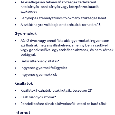
Az esetlegesen felmerülő költségek fedezetéül
hitelkártyás, bankkártyás vagy készpénzes kaució
szükséges
Fényképes személyazonosító okmány szükséges lehet
A szálláshelyre való bejelentkezés alsó korhatára 18
Gyermekek
A(z) 2 éves vagy ennél fiatalabb gyermekek ingyenesen
szállhatnak meg a szálláshelyen, amennyiben a szülővel
vagy gondviselővel egy szobában alszanak, és nem kérnek
pótágyat.
Bébiszitter-szolgáltatás*
Ingyenes gyermekfelügyelet
Ingyenes gyermekklub
Kisállatok
Kisállatok hozhatók (csak kutyák, összesen 2)*
Csak bizonyos szobák*
Rendelkezésre állnak a következők: etető és itató tálak
Internet