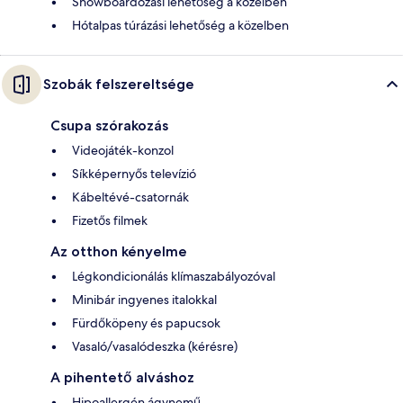
Snowboardozási lehetőség a közelben
Hótalpas túrázási lehetőség a közelben
Szobák felszereltsége
Csupa szórakozás
Videojáték-konzol
Síkképernyős televízió
Kábeltévé-csatornák
Fizetős filmek
Az otthon kényelme
Légkondicionálás klímaszabályozóval
Minibár ingyenes italokkal
Fürdőköpeny és papucsok
Vasaló/vasalódeszka (kérésre)
A pihentető alváshoz
Hipoallergén ágynemű