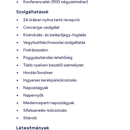
Konferenciatér (900 négyzetméter)
Szolgáltatások
24 órában nyitva tartó recepció
Concierge-szolgálat
Kirándulás- és belépőjegy-foglalás
Vegytisztítási/mosodai szolgáltatás
Fodrászszalon
Poggyásztárolási lehetőség
Több nyelven beszélő személyzet
Hordár/londiner
Ingyenes kerékpárkölcsönzés
Napozóágyak
Napernyők
Medenceparti napozóágyak
Sífelszerelés-kölcsönzés
Sítároló
Létesítmények