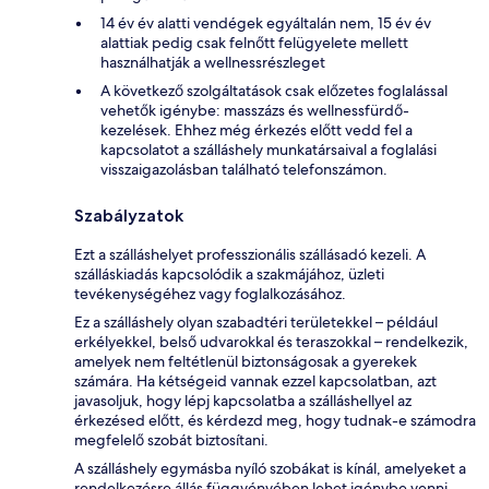
14 év év alatti vendégek egyáltalán nem, 15 év év
alattiak pedig csak felnőtt felügyelete mellett
használhatják a wellnessrészleget
A következő szolgáltatások csak előzetes foglalással
vehetők igénybe: masszázs és wellnessfürdő-
kezelések. Ehhez még érkezés előtt vedd fel a
kapcsolatot a szálláshely munkatársaival a foglalási
visszaigazolásban található telefonszámon.
Szabályzatok
Ezt a szálláshelyet professzionális szállásadó kezeli. A
szálláskiadás kapcsolódik a szakmájához, üzleti
tevékenységéhez vagy foglalkozásához.
Ez a szálláshely olyan szabadtéri területekkel – például
erkélyekkel, belső udvarokkal és teraszokkal – rendelkezik,
amelyek nem feltétlenül biztonságosak a gyerekek
számára. Ha kétségeid vannak ezzel kapcsolatban, azt
javasoljuk, hogy lépj kapcsolatba a szálláshellyel az
érkezésed előtt, és kérdezd meg, hogy tudnak-e számodra
megfelelő szobát biztosítani.
A szálláshely egymásba nyíló szobákat is kínál, amelyeket a
rendelkezésre állás függvényében lehet igénybe venni.