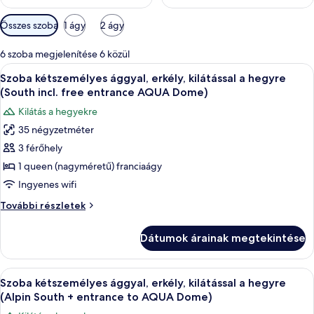
Szobákhoz
Összes szoba
1 ágy
2 ágy
rendelkezésre
álló
6 szoba megjelenítése 6 közül
szűrők
A
Egy szállodai szoba, amelyben egy nagy
4
Szoba kétszemélyes ággyal, erkély, kilátással a hegyre
következő
(South incl. free entrance AQUA Dome)
szoba
Kilátás a hegyekre
összes
35 négyzetméter
képének
3 férőhely
megtekintése:
Szoba
1 queen (nagyméretű) franciaágy
kétszemélyes
Ingyenes wifi
ággyal,
Szoba
További részletek
erkély,
kétszemélyes
kilátással
ággyal,
Dátumok árainak megtekintése
erkély,
a
kilátással
hegyre
a
A
Egy modern hálószoba, melyben fából ké
(South
4
hegyre
Szoba kétszemélyes ággyal, erkély, kilátással a hegyre
következő
(South
incl.
(Alpin South + entrance to AQUA Dome)
incl.
szoba
free