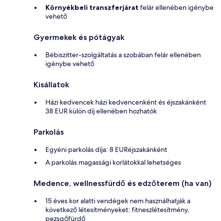
Környékbeli transzferjárat
felár ellenében igénybe
vehető
Gyermekek és pótágyak
Bébiszitter-szolgáltatás a szobában felár ellenében
igénybe vehető
Kisállatok
Házi kedvencek házi kedvencenként és éjszakánként
38 EUR külön díj ellenében hozhatók
Parkolás
Egyéni parkolás díja: 8 EURéjszakánként
A parkolás magassági korlátokkal lehetséges
Medence, wellnessfürdő és edzőterem (ha van)
15 éves kor alatti vendégek nem használhatják a
következő létesítményeket: fitneszlétesítmény,
pezsgőfürdő