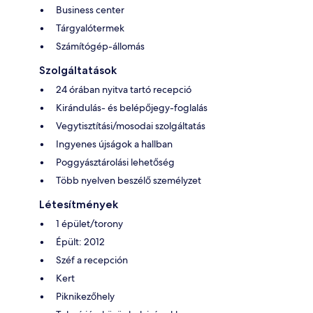
Business center
Tárgyalótermek
Számítógép-állomás
Szolgáltatások
24 órában nyitva tartó recepció
Kirándulás- és belépőjegy-foglalás
Vegytisztítási/mosodai szolgáltatás
Ingyenes újságok a hallban
Poggyásztárolási lehetőség
Több nyelven beszélő személyzet
Létesítmények
1 épület/torony
Épült: 2012
Széf a recepción
Kert
Piknikezőhely