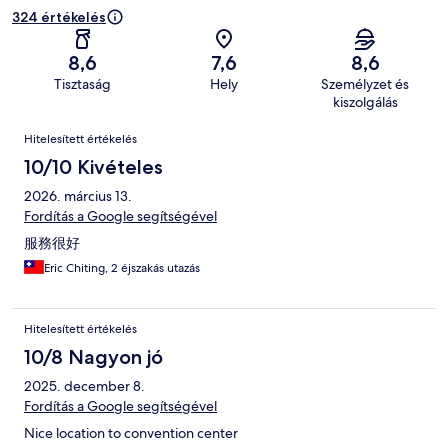
324 értékelés
8,6
7,6
8,6
Tisztaság
Hely
Személyzet és
kiszolgálás
Értékelések
Hitelesített értékelés
10/10 Kivételes
2026. március 13.
Fordítás a Google segítségével
服務很好
Eric Chiting, 2 éjszakás utazás
Hitelesített értékelés
10/8 Nagyon jó
2025. december 8.
Fordítás a Google segítségével
Nice location to convention center