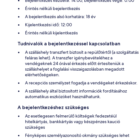
Bejelentkezés kezdete: 14:00, bejelentkezés vége: 0:00
Érintés nélküli bejelentkezés
A bejelentkezés alsó korhatára: 18 év
Kijelentkezési idő: 12:00
Érintés nélküli kijelentkezés
Tudnivalók a bejelentkezéssel kapcsolatban
A szálláshely transzfert biztosít a repülőtértől (a szolgáltatás
feláras lehet). A transzfer igénybevételéhez a
vendégeknek 24 órával érkezés előtt értesíteniük a
szálláshelyet a foglalási visszaigazolásban megadott
elérhetőségeken.
A recepciós személyzet fogadja a vendégeket érkezéskor.
A szálláshely által biztosított információk fordításához
automatikus eszközöket használhatunk.
A bejelentkezéshez szükséges
Az esetlegesen felmerülő költségek fedezetéül
hitelkártyás, bankkártyás vagy készpénzes kaució
szükséges
Fényképes személyazonosító okmány szükséges lehet