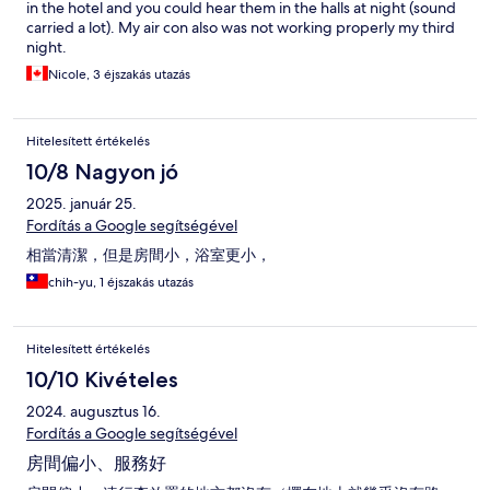
in the hotel and you could hear them in the halls at night (sound
carried a lot). My air con also was not working properly my third
night.
Nicole, 3 éjszakás utazás
Hitelesített értékelés
10/8 Nagyon jó
2025. január 25.
Fordítás a Google segítségével
相當清潔，但是房間小，浴室更小，
chih-yu, 1 éjszakás utazás
Hitelesített értékelés
10/10 Kivételes
2024. augusztus 16.
Fordítás a Google segítségével
房間偏小、服務好