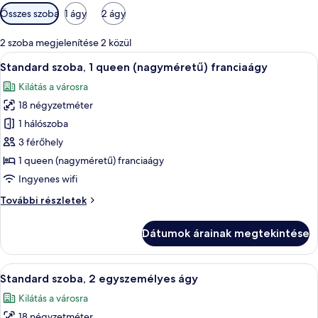
Szobákhoz
Összes szoba
1 ágy
2 ágy
rendelkezésre
álló
2 szoba megjelenítése 2 közül
szűrők
A
Egy szállodai szoba, amelyben egy nagy
10
Standard szoba, 1 queen (nagyméretű) franciaágy
következő
Kilátás a városra
szoba
18 négyzetméter
összes
képének
1 hálószoba
megtekintése:
3 férőhely
Standard
1 queen (nagyméretű) franciaágy
szoba,
Ingyenes wifi
1
Standard
További részletek
queen
szoba,
(nagyméretű)
1
Dátumok árainak megtekintése
franciaágy
queen
(nagyméretű)
franciaágy
A
Standard szoba, 2 egyszemélyes ágy | M
10
további
Standard szoba, 2 egyszemélyes ágy
következő
részletei
Kilátás a városra
szoba
18 négyzetméter