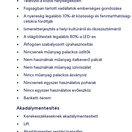
Televízió a közös helyiségekben
Fogságban tartott vadállatok emberséges gondozása
A nyereség legalább 10%-át közösségi és fenntarthatósági
célokra fordítják
Ismeretterjesztés a helyi kultúráról és ökoszisztémáról
A világítótestek legalább 80%-a LED-es
Átfogóan szabályozott újrahasznosítás
Nincsenek műanyag palackos üdítők
Nem használnak műanyag italkeverő pálcát
Nem használnak műanyag szívószálat
Nincs műanyag palackos ásványvíz
Nincsenek egyszer használatos poharak
Nincs egyszer használatos evőeszköz
Bankett-terem
Akadálymentesítés
Kerekesszékeseknek akadálymentesített
Lift
Akadálymentes reptéri transzfer