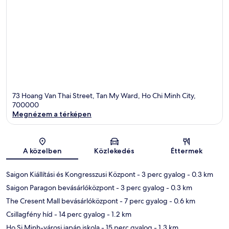
73 Hoang Van Thai Street, Tan My Ward, Ho Chi Minh City,
700000
Megnézem a térképen
Térkép
A közelben
Közlekedés
Éttermek
Saigon Kiállítási és Kongresszusi Központ
- 3 perc gyalog
- 0.3 km
Saigon Paragon bevásárlóközpont
- 3 perc gyalog
- 0.3 km
The Cresent Mall bevásárlóközpont
- 7 perc gyalog
- 0.6 km
Csillagfény híd
- 14 perc gyalog
- 1.2 km
Ho Si Minh-városi japán iskola
- 15 perc gyalog
- 1.3 km