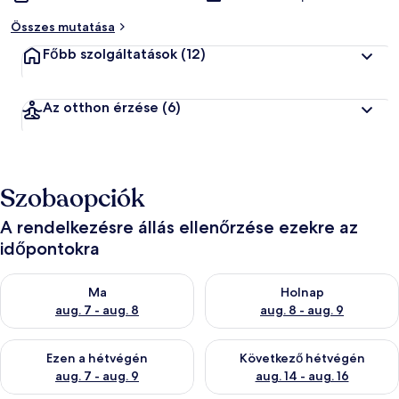
Összes mutatása
Főbb szolgáltatások
(12)
Az otthon érzése
(6)
Szobaopciók
A rendelkezésre állás ellenőrzése ezekre az
időpontokra
A ma esti rendelkezésre állás ellenőrzése: aug. 7 - aug. 8
A holnapi rendelkezésre állás e
Ma
Holnap
aug. 7 - aug. 8
aug. 8 - aug. 9
A mostani hétvégi rendelkezésre állás ellenőrzése: aug. 7 - aug
A következő hétvégi rendelkezé
Ezen a hétvégén
Következő hétvégén
aug. 7 - aug. 9
aug. 14 - aug. 16