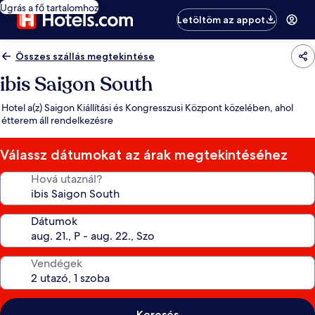
Ugrás a fő tartalomhoz
Letöltöm az appot
Összes szállás megtekintése
ibis Saigon South
Hotel a(z) Saigon Kiállítási és Kongresszusi Központ közelében, ahol
étterem áll rendelkezésre
Válassz dátumokat az árak megtekintéséhez
Hová utaznál?
Dátumok
Vendégek
Keresés