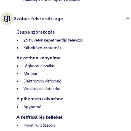
Szobák felszereltsége
Csupa szórakozás
26 hüvelyk képátmérőjű televízió
Kábeltévé-csatornák
Az otthon kényelme
Légkondicionálás
Minibár
Elektromos vízforraló
Vasaló/vasalódeszka
A pihentető alváshoz
Ágynemű
A felfrissülés kellékei
Privát fürdőszoba