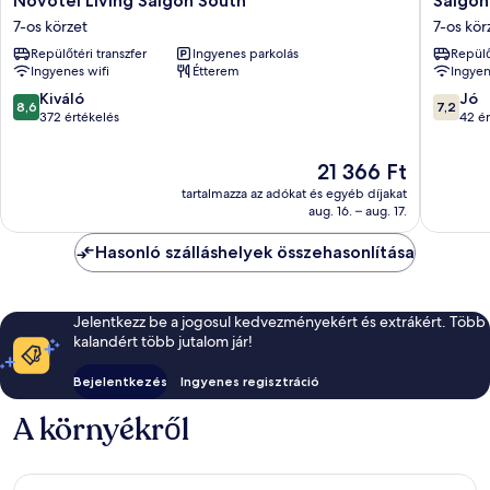
Novotel Living Saigon South
Saigon
Living
By
7-os körzet
7-os kör
Saigon
Night
Repülőtéri transzfer
Ingyenes parkolás
Repülő
South
Luxury
Ingyenes wifi
Étterem
Ingyen
7-
Hotel
os
7-
8.6
7.2
Kiváló
Jó
8,6
7,2
körzet
os
ennyiből:
ennyiből
372 értékelés
42 ér
körzet
10,
10,
Kiváló,
Jó,
Az
21 366 Ft
372
42
ár
tartalmazza az adókat és egyéb díjakat
értékelés
értékelé
21 366 Ft
aug. 16. – aug. 17.
Hasonló szálláshelyek összehasonlítása
Jelentkezz be a jogosul kedvezményekért és extrákért. Több
kalandért több jutalom jár!
Bejelentkezés
Ingyenes regisztráció
A környékről