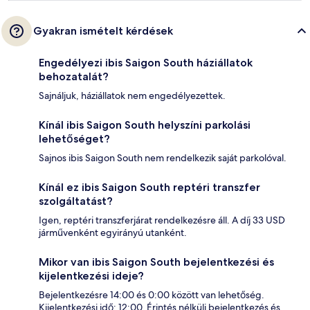
Gyakran ismételt kérdések
Engedélyezi ibis Saigon South háziállatok
behozatalát?
Sajnáljuk, háziállatok nem engedélyezettek.
Kínál ibis Saigon South helyszíni parkolási
lehetőséget?
Sajnos ibis Saigon South nem rendelkezik saját parkolóval.
Kínál ez ibis Saigon South reptéri transzfer
szolgáltatást?
Igen, reptéri transzferjárat rendelkezésre áll. A díj 33 USD
járművenként egyirányú utanként.
Mikor van ibis Saigon South bejelentkezési és
kijelentkezési ideje?
Bejelentkezésre 14:00 és 0:00 között van lehetőség.
Kijelentkezési idő: 12:00. Érintés nélküli bejelentkezés és