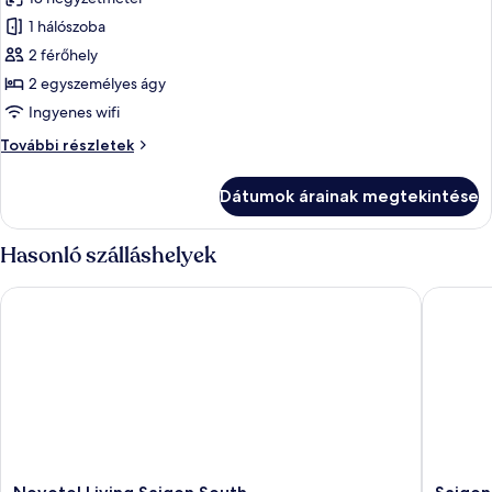
összes
képének
1 hálószoba
megtekintése:
2 férőhely
Standard
2 egyszemélyes ágy
szoba,
Ingyenes wifi
2
Standard
További részletek
egyszemélyes
szoba,
ágy
2
Dátumok árainak megtekintése
egyszemélyes
ágy
további
Hasonló szálláshelyek
részletei
Novotel Living Saigon South
Saigon B
Novotel
Saigon