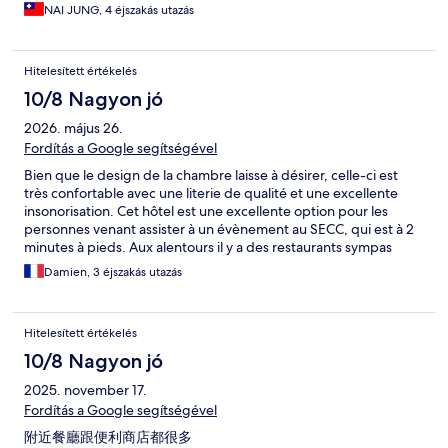
NAI JUNG, 4 éjszakás utazás
Hitelesített értékelés
10/8 Nagyon jó
2026. május 26.
Fordítás a Google segítségével
Bien que le design de la chambre laisse à désirer, celle-ci est
très confortable avec une literie de qualité et une excellente
insonorisation. Cet hôtel est une excellente option pour les
personnes venant assister à un évènement au SECC, qui est à 2
minutes à pieds. Aux alentours il y a des restaurants sympas
pour le soir. Le personnel est très agréable et serviable
Damien, 3 éjszakás utazás
Hitelesített értékelés
10/8 Nagyon jó
2025. november 17.
Fordítás a Google segítségével
附近餐廳跟便利商店都很多