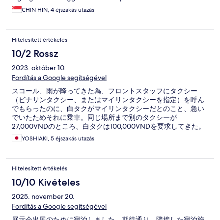
CHIN HIN, 4 éjszakás utazás
Hitelesített értékelés
10/2 Rossz
2023. október 10.
Fordítás a Google segítségével
スコール、雨が降ってきた為、フロントスタッフにタクシー
（ビナサンタクシー、またはマイリンタクシーを指定）を呼ん
でもらったのに、白タクがマイリンタクシーだとのこと、急い
でいたためそれに乗車。同じ場所まで別のタクシーが
27,000VNDのところ、白タクは100,000VNDを要求してきた。
スタッフのいい加減な対応には要注意のホテルです。
YOSHIAKI, 5 éjszakás utazás
Hitelesített értékelés
10/10 Kivételes
2025. november 20.
Fordítás a Google segítségével
展示会出展のために宿泊しました。期待通り、隣接した宿泊施