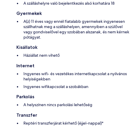
A szálláshelyre való bejelentkezés alsó korhatára 18
Gyermekek
A(z) 11 éves vagy ennél fiatalabb gyermekek ingyenesen
szállhatnak meg a szálláshelyen, amennyiben a szülővel
vagy gondviselővel egy szobában alszanak, és nem kérnek
pótágyat.
Kisállatok
Háziállat nem vihető
Internet
Ingyenes wifi- és vezetékes internetkapcsolat a nyilvános
helyiségekben
Ingyenes wifikapcsolat a szobákban
Parkolás
A helyszínen nincs parkolási lehetőség
Transzfer
Reptéri transzferjárat kérhető (éjjel-nappal)*