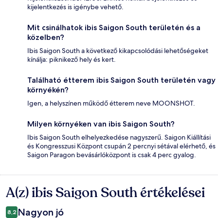
kijelentkezés is igénybe vehető.
Mit csinálhatok ibis Saigon South területén és a
közelben?
Ibis Saigon South a következő kikapcsolódási lehetőségeket
kínálja: piknikező hely és kert.
Található étterem ibis Saigon South területén vagy
környékén?
Igen, a helyszínen működő étterem neve MOONSHOT.
Milyen környéken van ibis Saigon South?
Ibis Saigon South elhelyezkedése nagyszerű. Saigon Kiállítási
és Kongresszusi Központ csupán 2 percnyi sétával elérhető, és
Saigon Paragon bevásárlóközpont is csak 4 perc gyalog.
A(z) ibis Saigon South értékelései
Értékelések
Nagyon jó
8,2