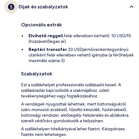
Díjak és szabályzatok
Opcionális extrák
Elvihető reggeli
felár ellenében kérhető: 10 USD/fő
(hozzávetőleges ár)
Reptéri transzfer
33 USDjárművenkéntegyirányú
utanként felár ellenében vehető igénybe (a férőhelyek
maximális száma 3)
Szabályzatok
Ezt a szálláshelyet professzionális szállásadó kezeli. A
szálláskiadás kapcsolódik a szakmájához, üzleti
tevékenységéhez vagy foglalkozásához.
A vendégek nyugodtak lehetnek, mert biztonságukról
szén-monoxid-érzékelő, tűzoltó készülék, füstérzékelő,
biztonsági rendszer, elsősegély-felszerelés és ablakokra
szerelt védőrács gondoskodik a helyszínen.
A szálláshelyen hitelkártyával lehet fizetni. Készpénzes
fizetés nem lehetséges.