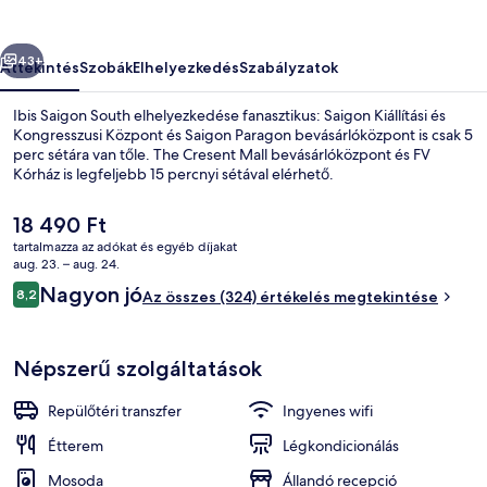
őző
Következő
43+
Áttekintés
Szobák
Elhelyezkedés
Szabályzatok
Ibis Saigon South elhelyezkedése fanasztikus: Saigon Kiállítási és
Kongresszusi Központ és Saigon Paragon bevásárlóközpont is csak 5
perc sétára van tőle. The Cresent Mall bevásárlóközpont és FV
Kórház is legfeljebb 15 percnyi sétával elérhető.
A
18 490 Ft
jelenlegi
tartalmazza az adókat és egyéb díjakat
ár
aug. 23. – aug. 24.
18 490 Ft
Értékelések
Nagyon jó
8,2
Büfé
Az összes (324) értékelés megtekintése
8,2 ennyiből: 10
Népszerű szolgáltatások
Repülőtéri transzfer
Ingyenes wifi
Étterem
Légkondicionálás
Mosoda
Állandó recepció