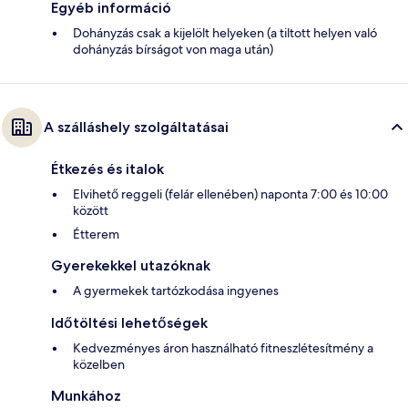
Egyéb információ
Dohányzás csak a kijelölt helyeken (a tiltott helyen való
dohányzás bírságot von maga után)
A szálláshely szolgáltatásai
Étkezés és italok
Elvihető reggeli (felár ellenében) naponta 7:00 és 10:00
között
Étterem
Gyerekekkel utazóknak
A gyermekek tartózkodása ingyenes
Időtöltési lehetőségek
Kedvezményes áron használható fitneszlétesítmény a
közelben
Munkához