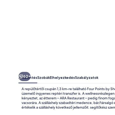
képgalériája
62+
Áttekintés
Szobák
Elhelyezkedés
Szabályzatok
A repülőtértől csupán 1,3 km-re található Four Points by S
üzemelő ingyenes reptéri transzfer is. A wellnessrészlege
kényeztet, az étterem – ARA Restaurant – pedig finom fogá
vacsorára. A szálláshely szabadtéri medence, bár/társalg
értékelik a szálláshely következő jellemzőit: segítőkész sze