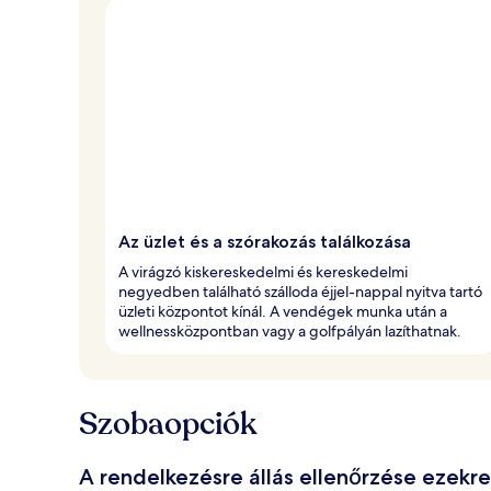
Az üzlet és a szórakozás találkozása
A virágzó kiskereskedelmi és kereskedelmi
negyedben található szálloda éjjel-nappal nyitva tartó
üzleti központot kínál. A vendégek munka után a
wellnessközpontban vagy a golfpályán lazíthatnak.
Szobaopciók
A rendelkezésre állás ellenőrzése ezekr