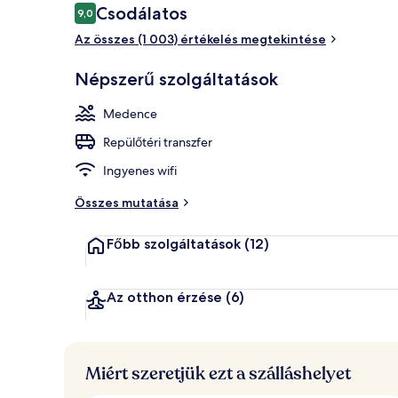
Értékelések
Csodálatos
9,0
9,0 ennyiből: 10
Az összes (1 003) értékelés megtekintése
Szauna, gőzfü
Népszerű szolgáltatások
Medence
Repülőtéri transzfer
Ingyenes wifi
Összes mutatása
Főbb szolgáltatások
(12)
Az otthon érzése
(6)
Miért szeretjük ezt a szálláshelyet