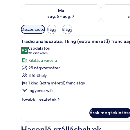
A ma esti rendelkezésre állás ellenőrzése: aug. 6 - au
A holnapi rend
Ma
aug. 6 - aug. 7
a
Szobákhoz
Összes szoba
1 ágy
2 ágy
rendelkezésre
A
Egy szállodai szoba, nagy ablakk
álló
8
Tradicionális szoba, 1 king (extra méretű) francia
következő
szűrők
Csodálatos
szoba
9,2
10-ből 9,2
(90
90 értékelés
összes
értékelés)
Kilátás a városra
képének
25 négyzetméter
megtekintése:
3 férőhely
Tradicionális
1 king (extra méretű) franciaágy
szoba,
Ingyenes wifi
1
king
Tradicionális
További részletek
(extra
szoba,
1
méretű)
Árak megtekintés
king
franciaágy
(extra
méretű)
Hasonló szálláshelyek