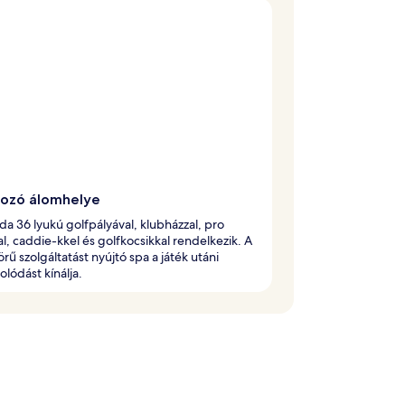
fozó álomhelye
oda 36 lyukú golfpályával, klubházzal, pro
, caddie-kkel és golfkocsikkal rendelkezik. A
körű szolgáltatást nyújtó spa a játék utáni
olódást kínálja.