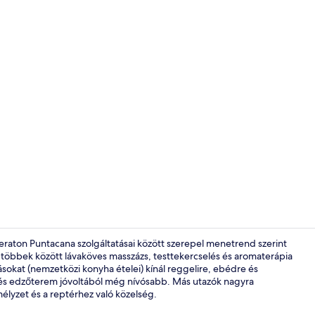
Látnivaló
heraton Puntacana szolgáltatásai között szerepel menetrend szerint
n többek között lávaköves masszázs, testtekercselés és aromaterápia
sokat (nemzetközi konyha ételei) kínál reggelire, ebédre és
Golf
ó és edzőterem jóvoltából még nívósabb. Más utazók nagyra
mélyzet és a reptérhez való közelség.