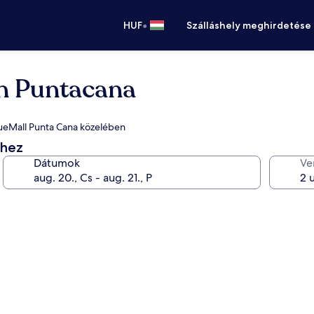
•
HUF
Szálláshely meghirdetése
on Puntacana
 BlueMall Punta Cana közelében
éhez
Dátumok
Ve