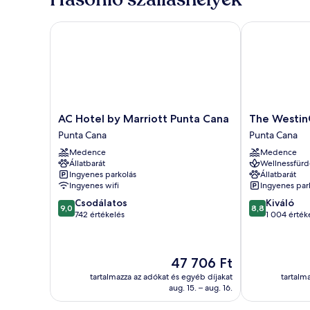
franciaágy
további
részletei
AC Hotel by Marriott Punta Cana
The Westin® 
AC
The
AC Hotel by Marriott Punta Cana
The Westin
Hotel
Westin®
Punta Cana
Punta Cana
by
Puntacana
Medence
Medence
Marriott
Resort
Állatbarát
Wellnessfürd
Punta
Punta
Ingyenes parkolás
Állatbarát
Cana
Cana
Ingyenes wifi
Ingyenes par
Punta
9.0
8.8
Csodálatos
Kiváló
Cana
9,0
8,8
ennyiből:
ennyiből:
742 értékelés
1 004 érték
10,
10,
Csodálatos,
Kiváló,
742
1 004
Az
47 706 Ft
értékelés
értékelés
ár
tartalmazza az adókat és egyéb díjakat
tartalm
47 706 Ft
aug. 15. – aug. 16.