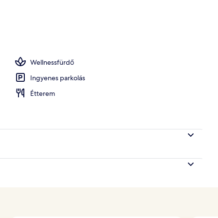
rdő, testkezelés és hidroterápia, aromaterápia
Wellnessfürdő
Ingyenes parkolás
Étterem