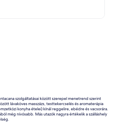
kép
untacana szolgáltatásai között szerepel menetrend szerint
között lávaköves masszázs, testtekercselés és aromaterápia
zetközi konyha ételei) kínál reggelire, ebédre és vacsorára.
ából még nívósabb. Más utazók nagyra értékelik a szálláshely
elség.