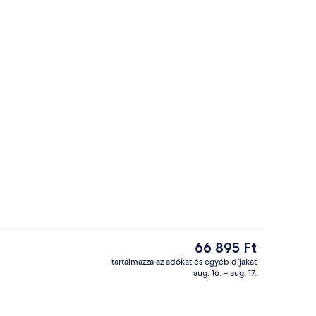
Golf
A
66 895 Ft
jelenlegi
tartalmazza az adókat és egyéb díjakat
ár
aug. 16. – aug. 17.
Golf
66 895 Ft