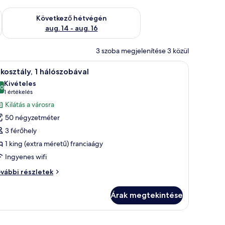
ellenőrzése: aug. 7 - aug. 9
A következő hétvégi rendelkezésre állás ellenőrzése: aug. 14 -
Következő hétvégén
aug. 14 - aug. 16
3 szoba megjelenítése 3 közül
yel és mintás párnával díszített székkel.
ér ágyneművel ellátott ággyal, éjjélesztőasztallal, rajta lámpával, és a falon 
Egy szállodai szoba, amelyben található egy ág
7
kosztály, 1 hálószobával
övetkező
Kivételes
zoba
,0
10-ből 10,0
(1
1 értékelés
sszes
értékelés)
Kilátás a városra
épének
50 négyzetméter
egtekintése:
3 férőhely
akosztály,
1 king (extra méretű) franciaágy
Ingyenes wifi
álószobával
kosztály,
vábbi részletek
lószobával
Árak megtekintése
vábbi
szletei