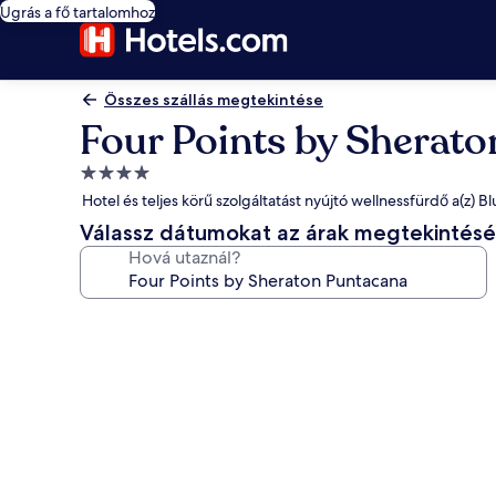
Ugrás a fő tartalomhoz
Összes szállás megtekintése
Four Points by Sherat
4.0
csillagos
Hotel és teljes körű szolgáltatást nyújtó wellnessfürdő a(z)
szálláshely
Válassz dátumokat az árak megtekintés
Hová utaznál?
A(z)
Four
Points
by
Sheraton
Puntacana