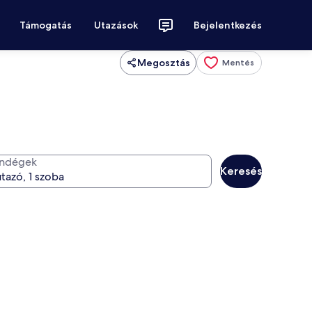
Támogatás
Utazások
Bejelentkezés
Megosztás
Mentés
ndégek
Keresés