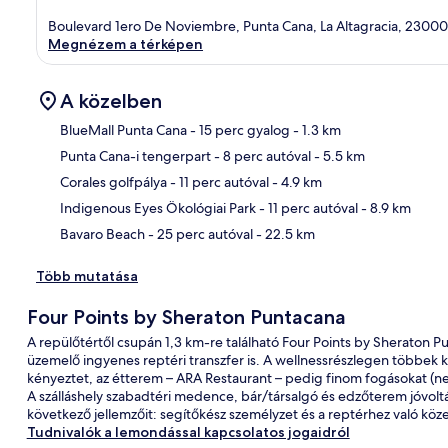
Boulevard 1ero De Noviembre, Punta Cana, La Altagracia, 23000
Megnézem a térképen
A közelben
BlueMall Punta Cana
- 15 perc gyalog
- 1.3 km
Punta Cana-i tengerpart
- 8 perc autóval
- 5.5 km
Tér
Corales golfpálya
- 11 perc autóval
- 4.9 km
Indigenous Eyes Ökológiai Park
- 11 perc autóval
- 8.9 km
Bavaro Beach
- 25 perc autóval
- 22.5 km
Több mutatása
Four Points by Sheraton Puntacana
A repülőtértől csupán 1,3 km-re található Four Points by Sheraton P
üzemelő ingyenes reptéri transzfer is. A wellnessrészlegen többek 
kényeztet, az étterem – ARA Restaurant – pedig finom fogásokat (nem
A szálláshely szabadtéri medence, bár/társalgó és edzőterem jóvolt
következő jellemzőit: segítőkész személyzet és a reptérhez való köz
Tudnivalók a lemondással kapcsolatos jogaidról