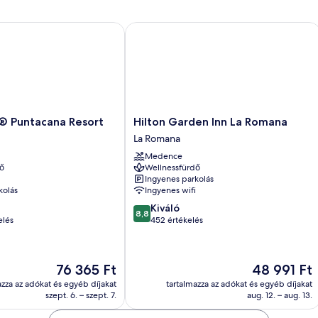
részletei
Puntacana Resort
Hilton Garden Inn La Romana
Hilton
® Puntacana Resort
Hilton Garden Inn La Romana
Garden
La Romana
Inn
Medence
La
ő
Wellnessfürdő
Romana
Ingyenes parkolás
La
kolás
Ingyenes wifi
Romana
8.8
Kiváló
8,8
ennyiből:
elés
452 értékelés
10,
Kiváló,
452
Az
Az
76 365 Ft
48 991 Ft
értékelés
ár
ár
azza az adókat és egyéb díjakat
tartalmazza az adókat és egyéb díjakat
76 365 Ft
48 991 Ft
szept. 6. – szept. 7.
aug. 12. – aug. 13.