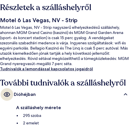
Részletek a szálláshelyről
Motel 6 Las Vegas, NV - Strip
Motel 6 Las Vegas, NV - Strip nagyszerű elhelyezkedésű szálláshely,
ahonnan MGM Grand Casino (kaszinó) és MGM Grand Garden Arena
(sport- és koncert stadion) is csak 15 perc gyalog. A vendégeket
szezonális szabadtéri medence is várja. Ingyenes szolgáltatások: wifi és
egyéni parkolás. Bellagio Kaszinó és The Linq is csak 5 perc autóval. Más
utazók kiemelkedően jónak tartják a hely következó jellemzőit:
elhelyezkedés. Rövid sétával megközelíthető a tömegközlekedés: MGM
Grand nyeregvasút-megálló 7 perc séta.
Tudnivalók a lemondással kapcsolatos jogaidról
További tudnivalók a szálláshelyről
Dióhéjban
A szálláshely mérete
295 szoba
2 emelet