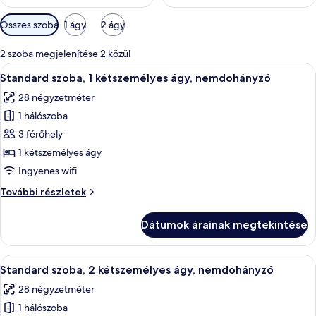
Szobákhoz
Összes szoba
1 ágy
2 ágy
rendelkezésre
álló
2 szoba megjelenítése 2 közül
szűrők
A
Egy szállodai szoba, amelyben találhat
10
Standard szoba, 1 kétszemélyes ágy, nemdohányzó
következő
28 négyzetméter
szoba
1 hálószoba
összes
képének
3 férőhely
megtekintése:
1 kétszemélyes ágy
Standard
Ingyenes wifi
szoba,
Standard
További részletek
1
szoba,
kétszemélyes
1
Dátumok árainak megtekintése
kétszemélyes
ágy,
ágy,
nemdohányzó
nemdohányzó
A
Egy kétágyas szoba, íróasztallal, székkel
16
további
Standard szoba, 2 kétszemélyes ágy, nemdohányzó
következő
részletei
28 négyzetméter
szoba
1 hálószoba
összes