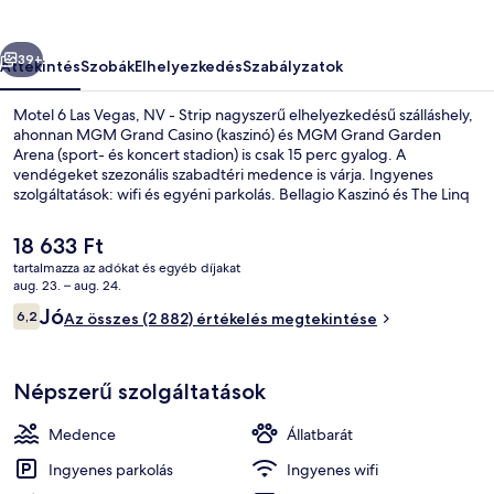
-
Strip
őző
Következő
képgalériája
39+
Áttekintés
Szobák
Elhelyezkedés
Szabályzatok
Motel 6 Las Vegas, NV - Strip nagyszerű elhelyezkedésű szálláshely,
ahonnan MGM Grand Casino (kaszinó) és MGM Grand Garden
Arena (sport- és koncert stadion) is csak 15 perc gyalog. A
vendégeket szezonális szabadtéri medence is várja. Ingyenes
szolgáltatások: wifi és egyéni parkolás. Bellagio Kaszinó és The Linq
is csak 5 perc autóval. Más utazók kiemelkedően jónak tartják a hely
következó jellemzőit: elhelyezkedés. Rövid sétával megközelíthető a
A
18 633 Ft
tömegközlekedés: MGM Grand nyeregvasút-megálló 7 perc séta.
jelenlegi
tartalmazza az adókat és egyéb díjakat
ár
aug. 23. – aug. 24.
Egyiptomi pamut ágynemű, prémium ág
18 633 Ft
Értékelések
Jó
6,2
Az összes (2 882) értékelés megtekintése
6,2 ennyiből: 10
Népszerű szolgáltatások
Medence
Állatbarát
Ingyenes parkolás
Ingyenes wifi