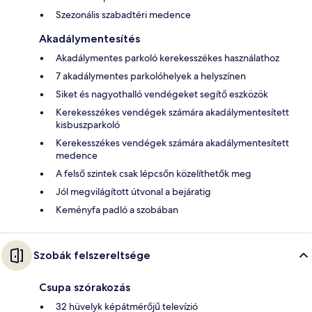
Szezonális szabadtéri medence
Akadálymentesítés
Akadálymentes parkoló kerekesszékes használathoz
7 akadálymentes parkolóhelyek a helyszínen
Siket és nagyothalló vendégeket segítő eszközök
Kerekesszékes vendégek számára akadálymentesített
kisbuszparkoló
Kerekesszékes vendégek számára akadálymentesített
medence
A felső szintek csak lépcsőn közelíthetők meg
Jól megvilágított útvonal a bejáratig
Keményfa padló a szobában
Szobák felszereltsége
Csupa szórakozás
32 hüvelyk képátmérőjű televízió