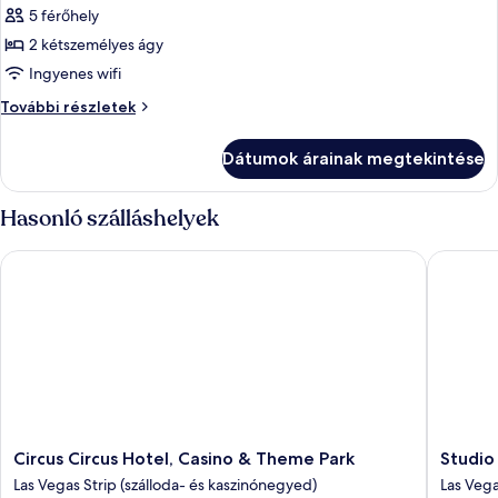
képének
5 férőhely
megtekintése:
2 kétszemélyes ágy
Standard
Ingyenes wifi
szoba,
Standard
További részletek
2
szoba,
kétszemélyes
2
Dátumok árainak megtekintése
kétszemélyes
ágy,
ágy,
nemdohányzó
nemdohányzó
Hasonló szálláshelyek
további
részletei
Circus Circus Hotel, Casino & Theme Park
Studio 6
Circus
Studio
Circus Circus Hotel, Casino & Theme Park
Studio
Circus
6
Las Vegas Strip (szálloda- és kaszinónegyed)
Las Veg
Hotel,
Suites