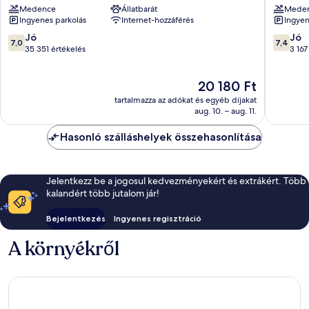
Medence
Állatbarát
Mede
Casino
Las
Ingyenes parkolás
Internet-hozzáférés
Ingyen
&
Vegas,
Theme
NV
7.0
7.4
Jó
Jó
7,0
7,4
Park
–
ennyiből:
ennyiből
35 351 értékelés
3 167
Las
Tropica
10,
10,
Vegas
Las
Jó,
Jó,
Az
20 180 Ft
Strip
Vegas
35 351
3 167
ár
(szálloda-
értékelés
értékelé
tartalmazza az adókat és egyéb díjakat
20 180 Ft
és
aug. 10. – aug. 11.
kaszinónegyed)
Hasonló szálláshelyek összehasonlítása
Jelentkezz be a jogosul kedvezményekért és extrákért. Több
kalandért több jutalom jár!
Bejelentkezés
Ingyenes regisztráció
A környékről