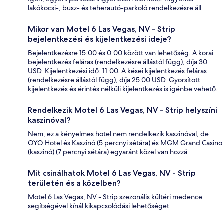
lakókocsi-, busz- és teherautó-parkoló rendelkezésre áll.
Mikor van Motel 6 Las Vegas, NV - Strip
bejelentkezési és kijelentkezési ideje?
Bejelentkezésre 15:00 és 0:00 között van lehetőség. A korai
bejelentkezés feláras (rendelkezésre állástól függ), díja 30
USD. Kijelentkezési idő: 11:00. A kései kijelentkezés feláras
(rendelkezésre állástól függ), díja 25.00 USD. Gyorsított
kijelentkezés és érintés nélküli kijelentkezés is igénbe vehető.
Rendelkezik Motel 6 Las Vegas, NV - Strip helyszíni
kaszinóval?
Nem, ez a kényelmes hotel nem rendelkezik kaszinóval, de
OYO Hotel és Kaszinó (5 percnyi sétára) és MGM Grand Casino
(kaszinó) (7 percnyi sétára) egyaránt közel van hozzá.
Mit csinálhatok Motel 6 Las Vegas, NV - Strip
területén és a közelben?
Motel 6 Las Vegas, NV - Strip szezonális kültéri medence
segítségével kínál kikapcsolódási lehetőséget.