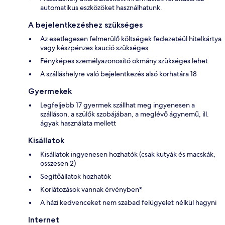
automatikus eszközöket használhatunk.
A bejelentkezéshez szükséges
Az esetlegesen felmerülő költségek fedezetéül hitelkártya
vagy készpénzes kaució szükséges
Fényképes személyazonosító okmány szükséges lehet
A szálláshelyre való bejelentkezés alsó korhatára 18
Gyermekek
Legfeljebb 17 gyermek szállhat meg ingyenesen a
szálláson, a szülők szobájában, a meglévő ágynemű, ill.
ágyak használata mellett
Kisállatok
Kisállatok ingyenesen hozhatók (csak kutyák és macskák,
összesen 2)
Segítőállatok hozhatók
Korlátozások vannak érvényben*
A házi kedvenceket nem szabad felügyelet nélkül hagyni
Internet