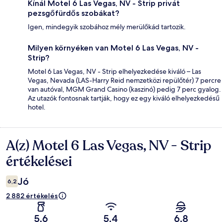
Kínál Motel 6 Las Vegas, NV - Strip privát
pezsgőfürdős szobákat?
Igen, mindegyik szobához mély merülőkád tartozik.
Milyen környéken van Motel 6 Las Vegas, NV -
Strip?
Motel 6 Las Vegas, NV - Strip elhelyezkedése kiváló – Las
Vegas, Nevada (LAS-Harry Reid nemzetközi repülőtér) 7 percre
van autóval, MGM Grand Casino (kaszinó) pedig 7 perc gyalog.
Az utazók fontosnak tartják, hogy ez egy kiváló elhelyezkedésű
hotel.
A(z) Motel 6 Las Vegas, NV - Strip
Értékelések
értékelései
Jó
6,2
2 882 értékelés
5,6
5,4
6,8