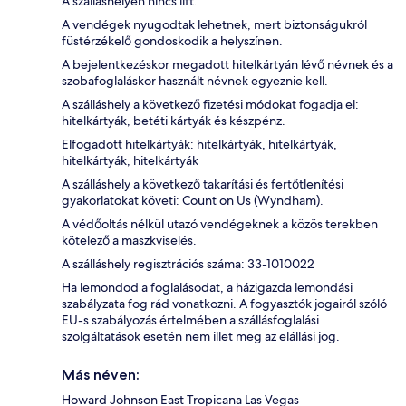
A szálláshelyen nincs lift.
A vendégek nyugodtak lehetnek, mert biztonságukról
füstérzékelő gondoskodik a helyszínen.
A bejelentkezéskor megadott hitelkártyán lévő névnek és a
szobafoglaláskor használt névnek egyeznie kell.
A szálláshely a következő fizetési módokat fogadja el:
hitelkártyák, betéti kártyák és készpénz.
Elfogadott hitelkártyák: hitelkártyák, hitelkártyák,
hitelkártyák, hitelkártyák
A szálláshely a következő takarítási és fertőtlenítési
gyakorlatokat követi: Count on Us (Wyndham).
A védőoltás nélkül utazó vendégeknek a közös terekben
kötelező a maszkviselés.
A szálláshely regisztrációs száma: 33-1010022
Ha lemondod a foglalásodat, a házigazda lemondási
szabályzata fog rád vonatkozni. A fogyasztók jogairól szóló
EU-s szabályozás értelmében a szállásfoglalási
szolgáltatások esetén nem illet meg az elállási jog.
Más néven:
Howard Johnson East Tropicana Las Vegas