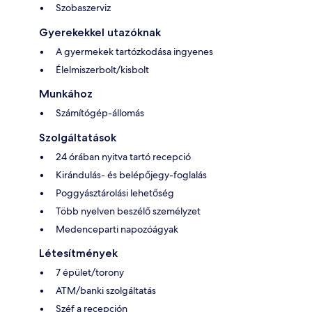
Szobaszerviz
Gyerekekkel utazóknak
A gyermekek tartózkodása ingyenes
Élelmiszerbolt/kisbolt
Munkához
Számítógép-állomás
Szolgáltatások
24 órában nyitva tartó recepció
Kirándulás- és belépőjegy-foglalás
Poggyásztárolási lehetőség
Több nyelven beszélő személyzet
Medenceparti napozóágyak
Létesítmények
7 épület/torony
ATM/banki szolgáltatás
Széf a recepción