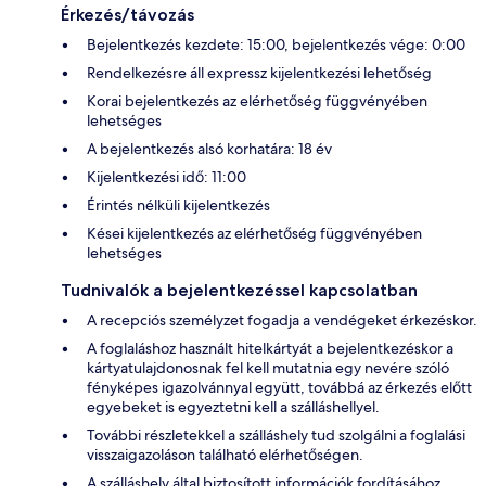
Érkezés/távozás
Bejelentkezés kezdete: 15:00, bejelentkezés vége: 0:00
Rendelkezésre áll expressz kijelentkezési lehetőség
Korai bejelentkezés az elérhetőség függvényében
lehetséges
A bejelentkezés alsó korhatára: 18 év
Kijelentkezési idő: 11:00
Érintés nélküli kijelentkezés
Kései kijelentkezés az elérhetőség függvényében
lehetséges
Tudnivalók a bejelentkezéssel kapcsolatban
A recepciós személyzet fogadja a vendégeket érkezéskor.
A foglaláshoz használt hitelkártyát a bejelentkezéskor a
kártyatulajdonosnak fel kell mutatnia egy nevére szóló
fényképes igazolvánnyal együtt, továbbá az érkezés előtt
egyebeket is egyeztetni kell a szálláshellyel.
További részletekkel a szálláshely tud szolgálni a foglalási
visszaigazoláson található elérhetőségen.
A szálláshely által biztosított információk fordításához