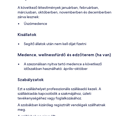
A következő létesítmények januárban, februárban,
márciusban, októberben, novemberben és decemberben
zárva lesznek:
Úszómedence
Kisállatok
Segítő állatok után nem kell díjat fizetni
Medence, wellnessfürdő és edzőterem (ha van)
A szezonálisan nyitva tartó medence a következő
időszakban használható: április–október
Szabályzatok
Ezt a szálláshelyet professzionális szállásadó kezeli. A
szálláskiadás kapcsolódik a szakmájához, üzleti
tevékenységéhez vagy foglalkozásához.
A szobákban kizárólag regisztrált vendégek szállhatnak
meg.