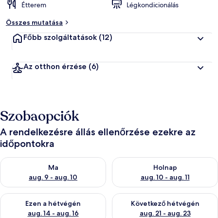
Étterem
Légkondicionálás
Összes mutatása
Főbb szolgáltatások
(12)
Az otthon érzése
(6)
Szobaopciók
A rendelkezésre állás ellenőrzése ezekre az
időpontokra
A ma esti rendelkezésre állás ellenőrzése: aug. 9 - aug. 10
A holnapi rendelkezésre állás e
Ma
Holnap
aug. 9 - aug. 10
aug. 10 - aug. 11
A mostani hétvégi rendelkezésre állás ellenőrzése: aug. 14 - au
A következő hétvégi rendelkezé
Ezen a hétvégén
Következő hétvégén
aug. 14 - aug. 16
aug. 21 - aug. 23