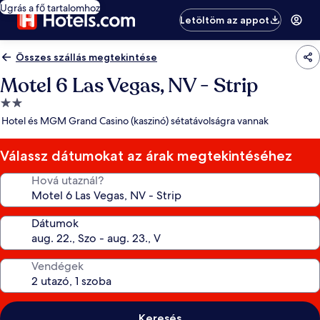
Ugrás a fő tartalomhoz
Letöltöm az appot
Összes szállás megtekintése
Motel 6 Las Vegas, NV - Strip
2.0
csillagos
Hotel és MGM Grand Casino (kaszinó) sétatávolságra vannak
szálláshely
Válassz dátumokat az árak megtekintéséhez
Hová utaznál?
Dátumok
Vendégek
Keresés