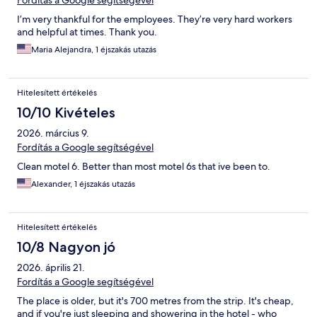
Fordítás a Google segítségével
I’m very thankful for the employees. They’re very hard workers
and helpful at times. Thank you.
Maria Alejandra, 1 éjszakás utazás
Hitelesített értékelés
10/10 Kivételes
2026. március 9.
Fordítás a Google segítségével
Clean motel 6. Better than most motel 6s that ive been to.
Alexander, 1 éjszakás utazás
Hitelesített értékelés
10/8 Nagyon jó
2026. április 21.
Fordítás a Google segítségével
The place is older, but it's 700 metres from the strip. It's cheap,
and if you're just sleeping and showering in the hotel - who