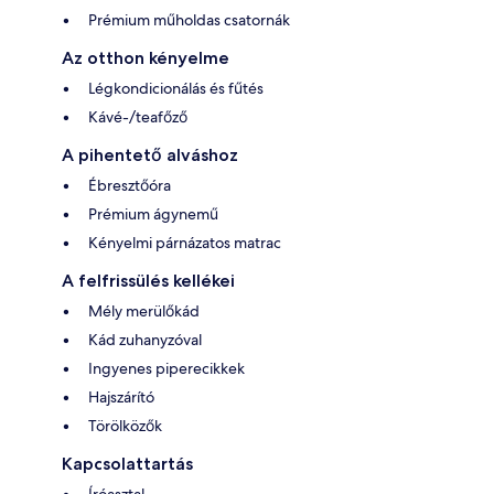
Prémium műholdas csatornák
Az otthon kényelme
Légkondicionálás és fűtés
Kávé-/teafőző
A pihentető alváshoz
Ébresztőóra
Prémium ágynemű
Kényelmi párnázatos matrac
A felfrissülés kellékei
Mély merülőkád
Kád zuhanyzóval
Ingyenes piperecikkek
Hajszárító
Törölközők
Kapcsolattartás