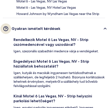
Motel 6 - Las Vegas, NV Las Vegas
Motel 6 - Las Vegas, NV Hotel Las Vegas
Howard Johnson by Wyndham Las Vegas near the Strip
Gyakran ismételt kérdések
Rendelkezik Motel 6 Las Vegas, NV - Strip
úszómedencével vagy uszodával?
Igen, szezonális szabadtéri medence várja a vendégeket.
Engedélyezi Motel 6 Las Vegas, NV - Strip
háziállatok behozatalát?
Igen, kutyák és macskák ingyenesen tartózkodhatnak a
szálláshelyen, de legfeljebb 2 hozható. Bizonyos korlátozások
lehetnek érvényben, melyekről a szálláshely tud bővebb
felvilágosítással szolgálni.
Kínál Motel 6 Las Vegas, NV - Strip helyszíni
parkolási lehetőséget?
Igen, egyéni parkolás ingyenesen elérhető. Ingyenes