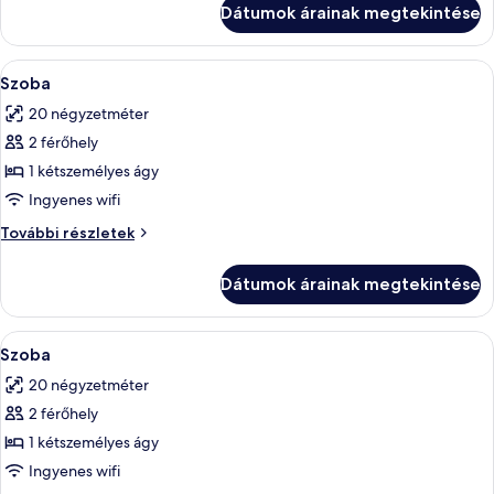
Dátumok árainak megtekintése
kilátással
a
a
tóra
tóra
A
Egy szállodai szoba, amelyben egy nagy 
2
további
Szoba
következő
részletei
20 négyzetméter
szoba
2 férőhely
összes
képének
1 kétszemélyes ágy
megtekintése:
Ingyenes wifi
Szoba
Szoba
További részletek
további
részletei
Dátumok árainak megtekintése
A
Egy szállodai szoba, amelyben egy nagy 
8
Szoba
következő
20 négyzetméter
szoba
2 férőhely
összes
képének
1 kétszemélyes ágy
megtekintése:
Ingyenes wifi