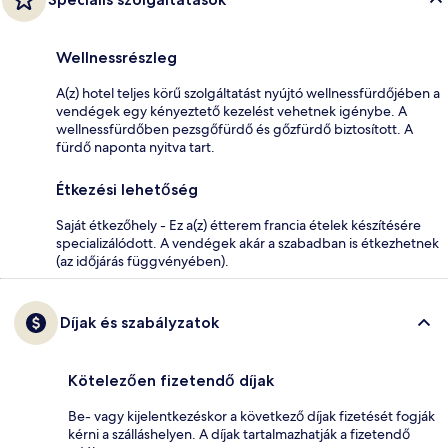
Wellnessrészleg
A(z) hotel teljes körű szolgáltatást nyújtó wellnessfürdőjében a
vendégek egy kényeztető kezelést vehetnek igénybe. A
wellnessfürdőben pezsgőfürdő és gőzfürdő biztosított. A
fürdő naponta nyitva tart.
Étkezési lehetőség
Saját étkezőhely - Ez a(z) étterem francia ételek készítésére
specializálódott. A vendégek akár a szabadban is étkezhetnek
(az időjárás függvényében).
Díjak és szabályzatok
Kötelezően fizetendő díjak
Be- vagy kijelentkezéskor a következő díjak fizetését fogják
kérni a szálláshelyen. A díjak tartalmazhatják a fizetendő