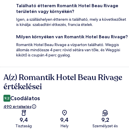
Található étterem Romantik Hotel Beau Rivage
területén vagy környékén?
Igen, a szálláshelyen étterem is található, mely a következőket
is kínálja: szabadtéri étkezés, francia ételek.
Milyen környéken van Romantik Hotel Beau Rivage?
Romantik Hotel Beau Rivage a vízparton található. Weggis
állomás mindössze 4 perc rövid sétára van tőle, és Weggisi
kikötő is csupán 4 perc gyalog.
A(z) Romantik Hotel Beau Rivage
Értékelések
értékelései
Csodálatos
9,2
490 értékelés
9,4
9,4
9,2
Tisztaság
Hely
Személyzet és