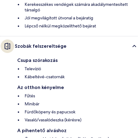
Kerekesszékes vendégek számára akadálymentesített
társalgó
Jól megvilágított útvonal a bejáratig
Lépcső nélkül megközelíthető bejárat
Szobák felszereltsége
Csupa szórakozás
Televízió
Kábeltévé-csatornák
Az otthon kényelme
Fűtés
Minibár
Fürdőköpeny és papucsok
Vasaló/vasalódeszka (kérésre)
A pihentető alváshoz