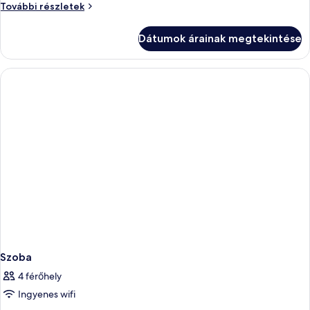
Szoba
Szoba
További részletek
további
részletei
Dátumok árainak megtekintése
Szoba
4 férőhely
Ingyenes wifi