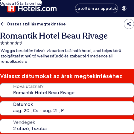
Ugrás a fő tartalomhoz
Letöltöm az appot
Összes szállás megtekintése
Romantik Hotel Beau Rivage
4.5
csillagos
Weggis területén fekvő, vízparton található hotel, ahol teljes körű
szálláshely
szolgáltatást nyújtó wellnessfürdő és szabadtéri medence áll
rendelkezésre
Válassz dátumokat az árak megtekintéséhez
Hová utaznál?
Dátumok
Vendégek