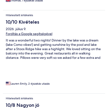
Thomas, 1 éjszakás utazás
Hitelesített értékelés
10/10 Kivételes
2026. július 9.
Fordítás a Google segítségével
It was a wonderful two nights! Dinner by the lake was a dream
(lake Como vibes!) and getting sunshine by the pool and lake
after a Stoos Ridge hike was a highlight. We loved sitting on the
balcony into the evening. Great restaurants all in walking
distance. Pillows were very soft so we asked for a few extra and
they brought them right away. They provide pool towels too!
We ate at the Italian Restaurant at the hotel for dinner the first
night.
Lauren Emily, 2 éjszakás utazás
Hitelesített értékelés
10/8 Nagyon jó