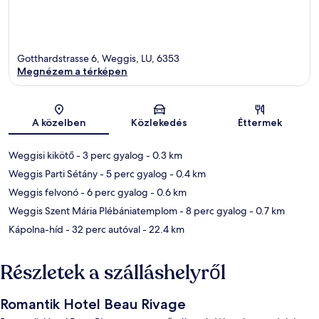
Gotthardstrasse 6, Weggis, LU, 6353
Megnézem a térképen
Térkép
A közelben
Közlekedés
Éttermek
Weggisi kikötő
- 3 perc gyalog
- 0.3 km
Weggis Parti Sétány
- 5 perc gyalog
- 0.4 km
Weggis felvonó
- 6 perc gyalog
- 0.6 km
Weggis Szent Mária Plébániatemplom
- 8 perc gyalog
- 0.7 km
Kápolna-híd
- 32 perc autóval
- 22.4 km
Részletek a szálláshelyről
Romantik Hotel Beau Rivage