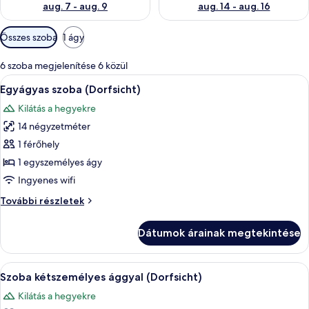
aug. 7 - aug. 9
aug. 14 - aug. 16
Szobákhoz
Összes szoba
1 ágy
rendelkezésre
álló
6 szoba megjelenítése 6 közül
szűrők
A
Egy szállodai szoba, amelyben egy nagy 
9
Egyágyas szoba (Dorfsicht)
következő
Kilátás a hegyekre
szoba
14 négyzetméter
összes
képének
1 férőhely
megtekintése:
1 egyszemélyes ágy
Egyágyas
Ingyenes wifi
szoba
Egyágyas
További részletek
(Dorfsicht)
szoba
(Dorfsicht)
Dátumok árainak megtekintése
további
részletei
A
Egy szállodai szoba, amelyben egy nagy 
9
Szoba kétszemélyes ággyal (Dorfsicht)
következő
Kilátás a hegyekre
szoba