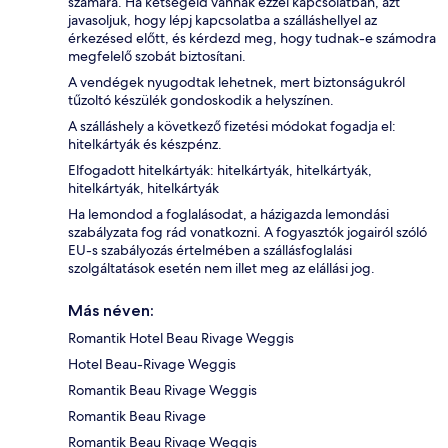
számára. Ha kétségeid vannak ezzel kapcsolatban, azt
javasoljuk, hogy lépj kapcsolatba a szálláshellyel az
érkezésed előtt, és kérdezd meg, hogy tudnak-e számodra
megfelelő szobát biztosítani.
A vendégek nyugodtak lehetnek, mert biztonságukról
tűzoltó készülék gondoskodik a helyszínen.
A szálláshely a következő fizetési módokat fogadja el:
hitelkártyák és készpénz.
Elfogadott hitelkártyák: hitelkártyák, hitelkártyák,
hitelkártyák, hitelkártyák
Ha lemondod a foglalásodat, a házigazda lemondási
szabályzata fog rád vonatkozni. A fogyasztók jogairól szóló
EU-s szabályozás értelmében a szállásfoglalási
szolgáltatások esetén nem illet meg az elállási jog.
Más néven:
Romantik Hotel Beau Rivage Weggis
Hotel Beau-Rivage Weggis
Romantik Beau Rivage Weggis
Romantik Beau Rivage
Romantik Beau Rivage Weggis