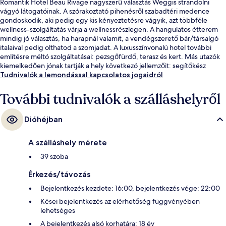
Romantik Hotel Beau Rivage nagyszerű választás Weggis strandolni
vágyó látogatóinak. A szórakoztató pihenésről szabadtéri medence
gondoskodik, aki pedig egy kis kényeztetésre vágyik, azt többféle
wellness-szolgáltatás várja a wellnessrészlegen. A hangulatos étterem
mindig jó választás, ha harapnál valamit, a vendégszerető bár/társalgó
italaival pedig olthatod a szomjadat. A luxusszínvonalú hotel további
említésre méltó szolgáltatásai: pezsgőfürdő, terasz és kert. Más utazók
kiemelkedően jónak tartják a hely következó jellemzőit: segítőkész
személyzet.
Tudnivalók a lemondással kapcsolatos jogaidról
További tudnivalók a szálláshelyről
Dióhéjban
A szálláshely mérete
39 szoba
Érkezés/távozás
Bejelentkezés kezdete: 16:00, bejelentkezés vége: 22:00
Kései bejelentkezés az elérhetőség függvényében
lehetséges
A bejelentkezés alsó korhatára: 18 év