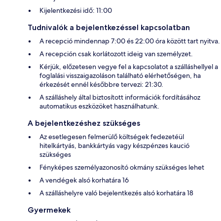
Kijelentkezési idő: 11:00
Tudnivalók a bejelentkezéssel kapcsolatban
A recepció mindennap 7:00 és 22:00 óra között tart nyitva.
A recepción csak korlátozott ideig van személyzet.
Kérjük, előzetesen vegye fel a kapcsolatot a szálláshellyel a
foglalási visszaigazoláson található elérhetőségen, ha
érkezését ennél későbbre tervezi: 21:30.
A szálláshely által biztosított információk fordításához
automatikus eszközöket használhatunk.
A bejelentkezéshez szükséges
Az esetlegesen felmerülő költségek fedezetéül
hitelkártyás, bankkártyás vagy készpénzes kaució
szükséges
Fényképes személyazonosító okmány szükséges lehet
A vendégek alsó korhatára 16
A szálláshelyre való bejelentkezés alsó korhatára 18
Gyermekek