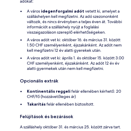
adókat:
A város
idegenforgalmi adót
vetett ki, amelyet a
szálláshelyen kell megfizetni. Az adó szezononként
változik, és nincs érvényben a teljes éven át. További
információt a szálláshely nyújt a foglalási
visszaigazoláson szereplő elérhetőségeken.
A város adót vet ki: október 16. és március 31. között
1.50 CHF személyenként, éjszakánként. Az adót nem
kell megfizetni 12 év alatti gyerekek után.
A város adót vet ki: április 1. és október 15. között 3.00
CHF személyenként, éjszakánként. Az adót 12 év év
alatti gyermekek után nem kell megfizetni.
Opcionális extrák
Kontinentális reggeli
felár ellenében kérhető: 20
CHF/fő (hozzávetőleges ár)
Takarítás
felár ellenében biztosított.
Felújítások és bezárások
A szálláshely október 31. és március 25. között zárva tart.