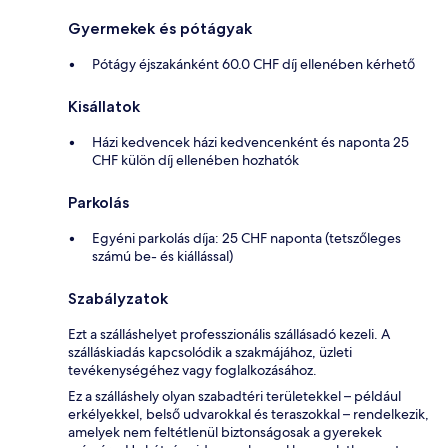
Gyermekek és pótágyak
Pótágy éjszakánként 60.0 CHF díj ellenében kérhető
Kisállatok
Házi kedvencek házi kedvencenként és naponta 25
CHF külön díj ellenében hozhatók
Parkolás
Egyéni parkolás díja: 25 CHF naponta (tetszőleges
számú be- és kiállással)
Szabályzatok
Ezt a szálláshelyet professzionális szállásadó kezeli. A
szálláskiadás kapcsolódik a szakmájához, üzleti
tevékenységéhez vagy foglalkozásához.
Ez a szálláshely olyan szabadtéri területekkel – például
erkélyekkel, belső udvarokkal és teraszokkal – rendelkezik,
amelyek nem feltétlenül biztonságosak a gyerekek