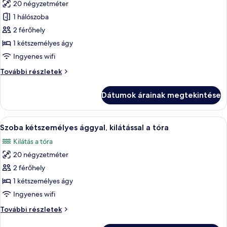
20 négyzetméter
összes
képének
1 hálószoba
megtekintése:
2 férőhely
Szoba
1 kétszemélyes ágy
kétszemélyes
Ingyenes wifi
ággyal
Szoba
További részletek
(Dorfsicht)
kétszemélyes
ággyal
Dátumok árainak megtekintése
(Dorfsicht)
további
részletei
A
Egy szállodai szoba, amelyben egy nagy 
8
Szoba kétszemélyes ággyal, kilátással a tóra
következő
Kilátás a tóra
szoba
20 négyzetméter
összes
képének
2 férőhely
megtekintése:
1 kétszemélyes ágy
Szoba
Ingyenes wifi
kétszemélyes
Szoba
További részletek
ággyal,
kétszemélyes
kilátással
ággyal,