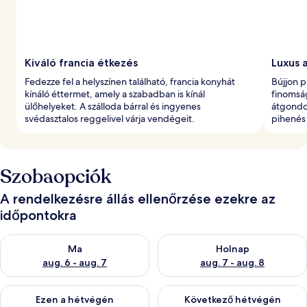
Kiváló francia étkezés
Luxus a
Fedezze fel a helyszínen található, francia konyhát
Bújjon 
kínáló éttermet, amely a szabadban is kínál
finomság
ülőhelyeket. A szálloda bárral és ingyenes
átgondo
svédasztalos reggelivel várja vendégeit.
pihenés 
Szobaopciók
A rendelkezésre állás ellenőrzése ezekre az
időpontokra
A ma esti rendelkezésre állás ellenőrzése: aug. 6 - aug. 7
A holnapi rendelkezésre állás e
Ma
Holnap
aug. 6 - aug. 7
aug. 7 - aug. 8
A mostani hétvégi rendelkezésre állás ellenőrzése: aug. 7 - aug
A következő hétvégi rendelkezé
Ezen a hétvégén
Következő hétvégén