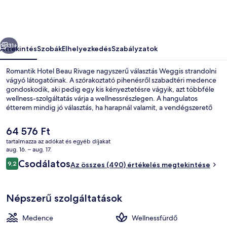
képgalériája
őző
Következő
31+
Áttekintés
Szobák
Elhelyezkedés
Szabályzatok
Romantik Hotel Beau Rivage nagyszerű választás Weggis strandolni
vágyó látogatóinak. A szórakoztató pihenésről szabadtéri medence
gondoskodik, aki pedig egy kis kényeztetésre vágyik, azt többféle
wellness-szolgáltatás várja a wellnessrészlegen. A hangulatos
étterem mindig jó választás, ha harapnál valamit, a vendégszerető
bár/társalgó italaival pedig olthatod a szomjadat. A luxusszínvonalú
hotel további említésre méltó szolgáltatásai: pezsgőfürdő, terasz és
A
64 576 Ft
kert. Más utazók kiemelkedően jónak tartják a hely következó
jelenlegi
tartalmazza az adókat és egyéb díjakat
jellemzőit: segítőkész személyzet.
ár
aug. 16. – aug. 17.
Pezsgőfürdő és gőzfürdő
64 576 Ft
Értékelések
Csodálatos
9,2
Az összes (490) értékelés megtekintése
9,2 ennyiből: 10
Népszerű szolgáltatások
Medence
Wellnessfürdő