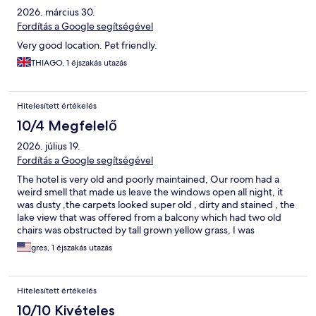
2026. március 30.
Fordítás a Google segítségével
Very good location. Pet friendly.
THIAGO, 1 éjszakás utazás
Hitelesített értékelés
10/4 Megfelelő
2026. július 19.
Fordítás a Google segítségével
The hotel is very old and poorly maintained, Our room had a
weird smell that made us leave the windows open all night, it
was dusty ,the carpets looked super old , dirty and stained , the
lake view that was offered from a balcony which had two old
chairs was obstructed by tall grown yellow grass, I was
embarrassed because I was the one who booked that place.
gres, 1 éjszakás utazás
Hitelesített értékelés
10/10 Kivételes