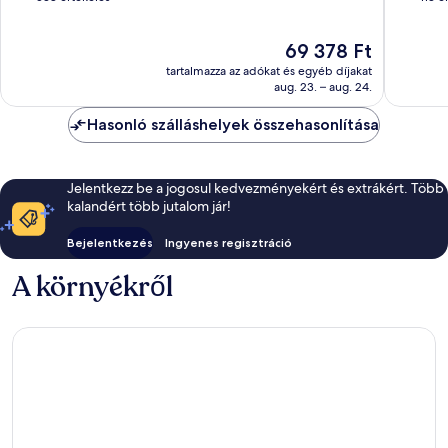
10,
10,
Kiváló,
Kiváló,
Az
69 378 Ft
538
113
ár
értékelés
értékelé
tartalmazza az adókat és egyéb díjakat
69 378 Ft
aug. 23. – aug. 24.
Hasonló szálláshelyek összehasonlítása
Jelentkezz be a jogosul kedvezményekért és extrákért. Több
kalandért több jutalom jár!
Bejelentkezés
Ingyenes regisztráció
A környékről