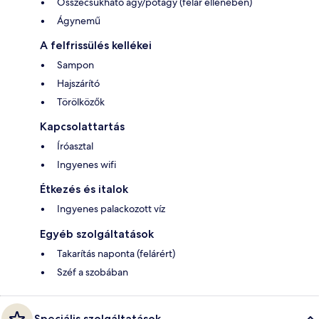
Összecsukható ágy/pótágy (felár ellenében)
Ágynemű
A felfrissülés kellékei
Sampon
Hajszárító
Törölközők
Kapcsolattartás
Íróasztal
Ingyenes wifi
Étkezés és italok
Ingyenes palackozott víz
Egyéb szolgáltatások
Takarítás naponta (felárért)
Széf a szobában
Speciális szolgáltatások