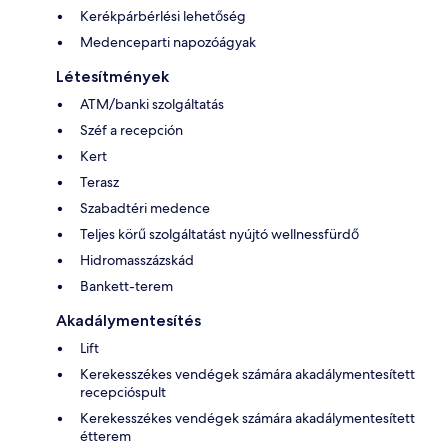
Kerékpárbérlési lehetőség
Medenceparti napozóágyak
Létesítmények
ATM/banki szolgáltatás
Széf a recepción
Kert
Terasz
Szabadtéri medence
Teljes körű szolgáltatást nyújtó wellnessfürdő
Hidromasszázskád
Bankett-terem
Akadálymentesítés
Lift
Kerekesszékes vendégek számára akadálymentesített
recepcióspult
Kerekesszékes vendégek számára akadálymentesített
étterem