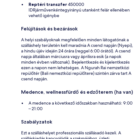
Reptéri transzfer
450000
IDRjárművenkéntegyirányú utanként felár ellenében
vehető igénybe
Felújítások és bezárások
A helyi szabályoknak megfelelően minden látogatónak a
szálláshely területén kell maradnia A csend napján (Nyepi),
a hindu újév idején 24 órára (reggel 6:00 órától). A csend
napja általában márciusra vagy áprilisra esik (a napok
minden évben változnak). Bejelentkezés és kijelentkezés
ezen a napon nem lehetséges. A Ngurah Rai nemzetközi
repülőtér (Bali nemeztközi repülőtere) szintén zárva tart A
csend napján.
Medence, wellnessfürdő és edzőterem (ha van)
A medence a következő időszakban használható: 9:00
– 21:00
Szabályzatok
Ezt a szálláshelyet professzionális szállásadó kezeli. A
szálláskiadás kapcsolódik a szakmájához, üzleti