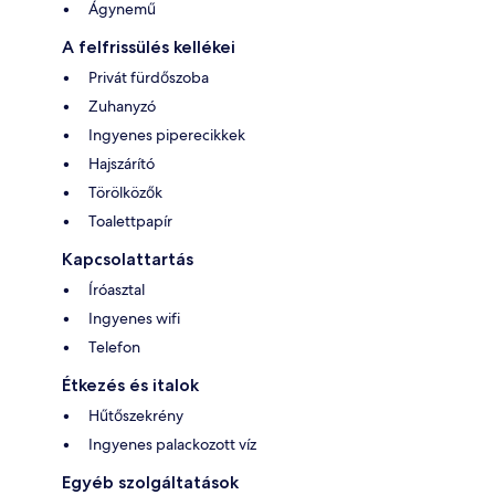
Ágynemű
A felfrissülés kellékei
Privát fürdőszoba
Zuhanyzó
Ingyenes piperecikkek
Hajszárító
Törölközők
Toalettpapír
Kapcsolattartás
Íróasztal
Ingyenes wifi
Telefon
Étkezés és italok
Hűtőszekrény
Ingyenes palackozott víz
Egyéb szolgáltatások