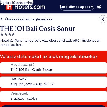
Ugrás a fő tartalomhoz
Letöltöm az appot
Összes szállás megtekintése
THE 1O1 Bali Oasis Sanur
4.0
csillagos
Hotel a(z) Sanur tengerpart közelében, ahol szabadtéri medence áll
szálláshely
rendelkezésre
Válassz dátumokat az árak megtekintéséhez
Hová utaznál?
Dátumok
Vendégek