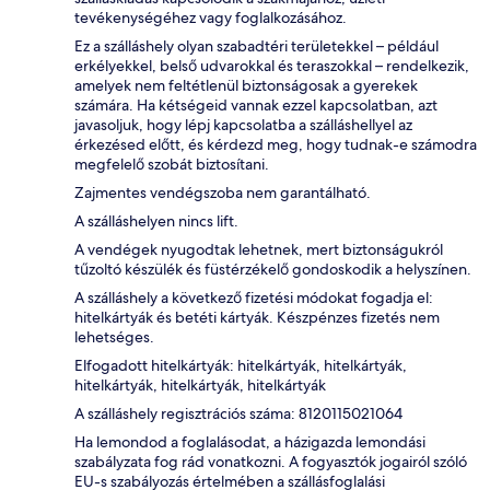
tevékenységéhez vagy foglalkozásához.
Ez a szálláshely olyan szabadtéri területekkel – például
erkélyekkel, belső udvarokkal és teraszokkal – rendelkezik,
amelyek nem feltétlenül biztonságosak a gyerekek
számára. Ha kétségeid vannak ezzel kapcsolatban, azt
javasoljuk, hogy lépj kapcsolatba a szálláshellyel az
érkezésed előtt, és kérdezd meg, hogy tudnak-e számodra
megfelelő szobát biztosítani.
Zajmentes vendégszoba nem garantálható.
A szálláshelyen nincs lift.
A vendégek nyugodtak lehetnek, mert biztonságukról
tűzoltó készülék és füstérzékelő gondoskodik a helyszínen.
A szálláshely a következő fizetési módokat fogadja el:
hitelkártyák és betéti kártyák. Készpénzes fizetés nem
lehetséges.
Elfogadott hitelkártyák: hitelkártyák, hitelkártyák,
hitelkártyák, hitelkártyák, hitelkártyák
A szálláshely regisztrációs száma: 8120115021064
Ha lemondod a foglalásodat, a házigazda lemondási
szabályzata fog rád vonatkozni. A fogyasztók jogairól szóló
EU-s szabályozás értelmében a szállásfoglalási