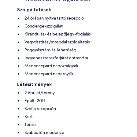
Szolgáltatások
24 órában nyitva tartó recepció
Concierge-szolgálat
Kirándulás- és belépőjegy-foglalás
Vegytisztítási/mosodai szolgáltatás
Poggyásztárolási lehetőség
Ingyenes transzferjárat a strandra
Medenceparti napozóágyak
Medenceparti napernyők
Létesítmények
2 épület/torony
Épült: 2011
Széf a recepción
Kert
Terasz
Szabadtéri medence