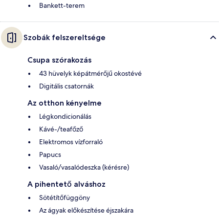
Bankett-terem
Szobák felszereltsége
Csupa szórakozás
43 hüvelyk képátmérőjű okostévé
Digitális csatornák
Az otthon kényelme
Légkondicionálás
Kávé-/teafőző
Elektromos vízforraló
Papucs
Vasaló/vasalódeszka (kérésre)
A pihentető alváshoz
Sötétítőfüggöny
Az ágyak előkészítése éjszakára