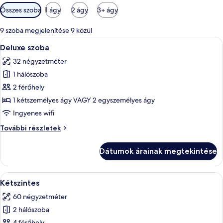
Szobákhoz
Összes szoba
1 ágy
2 ágy
3+ ágy
rendelkezésre
álló
9 szoba megjelenítése 9 közül
szűrők
A
Egy szállodai szoba, amelyben egy nagy 
10
Deluxe szoba
következő
32 négyzetméter
szoba
1 hálószoba
összes
képének
2 férőhely
megtekintése:
1 kétszemélyes ágy VAGY 2 egyszemélyes ágy
Deluxe
Ingyenes wifi
szoba
Deluxe
További részletek
szoba
további
Dátumok árainak megtekintése
részletei
A
Egy szállodai szoba, amelyben egy nagy 
11
Kétszintes
következő
60 négyzetméter
szoba
2 hálószoba
összes
4 férőhely