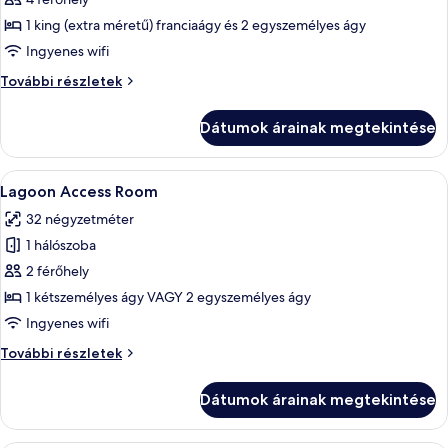
képének
megtekintése:
1 king (extra méretű) franciaágy és 2 egyszemélyes ágy
Kétszintes
Ingyenes wifi
Kétszintes
További részletek
további
részletei
Dátumok árainak megtekintése
A
Egy modern szállodai szoba, amelyben e
10
Lagoon Access Room
következő
32 négyzetméter
szoba
1 hálószoba
összes
képének
2 férőhely
megtekintése:
1 kétszemélyes ágy VAGY 2 egyszemélyes ágy
Lagoon
Ingyenes wifi
Access
Lagoon
További részletek
Room
Access
Room
Dátumok árainak megtekintése
további
részletei