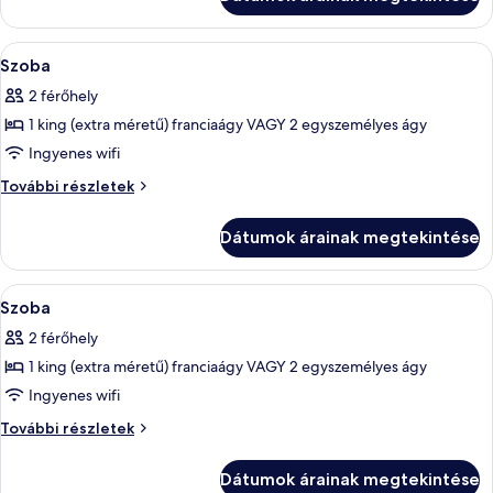
A
Széf a szobában, íróasztal és laptoph
4
Szoba
következő
2 férőhely
szoba
1 king (extra méretű) franciaágy VAGY 2 egyszemélyes ágy
összes
képének
Ingyenes wifi
megtekintése:
Szoba
További részletek
Szoba
további
részletei
Dátumok árainak megtekintése
A
Zuhanyzó, ingyenes piperecikkek, haj
3
Szoba
következő
2 férőhely
szoba
1 king (extra méretű) franciaágy VAGY 2 egyszemélyes ágy
összes
képének
Ingyenes wifi
megtekintése:
Szoba
További részletek
Szoba
további
részletei
Dátumok árainak megtekintése