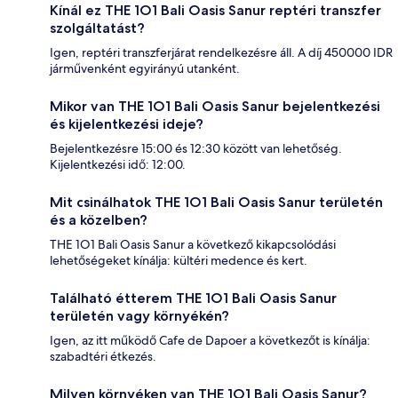
Kínál ez THE 1O1 Bali Oasis Sanur reptéri transzfer
szolgáltatást?
Igen, reptéri transzferjárat rendelkezésre áll. A díj 450000 IDR
járművenként egyirányú utanként.
Mikor van THE 1O1 Bali Oasis Sanur bejelentkezési
és kijelentkezési ideje?
Bejelentkezésre 15:00 és 12:30 között van lehetőség.
Kijelentkezési idő: 12:00.
Mit csinálhatok THE 1O1 Bali Oasis Sanur területén
és a közelben?
THE 1O1 Bali Oasis Sanur a következő kikapcsolódási
lehetőségeket kínálja: kültéri medence és kert.
Található étterem THE 1O1 Bali Oasis Sanur
területén vagy környékén?
Igen, az itt működő Cafe de Dapoer a következőt is kínálja:
szabadtéri étkezés.
Milyen környéken van THE 1O1 Bali Oasis Sanur?