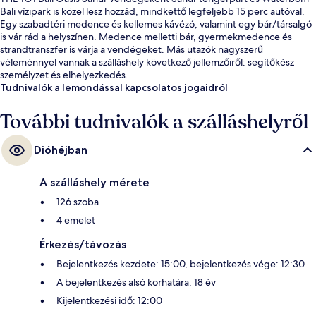
Bali vízipark is közel lesz hozzád, mindkettő legfeljebb 15 perc autóval.
Egy szabadtéri medence és kellemes kávézó, valamint egy bár/társalgó
is vár rád a helyszínen. Medence melletti bár, gyermekmedence és
strandtranszfer is várja a vendégeket. Más utazók nagyszerű
véleménnyel vannak a szálláshely következő jellemzőiről: segítőkész
személyzet és elhelyezkedés.
Tudnivalók a lemondással kapcsolatos jogaidról
További tudnivalók a szálláshelyről
Dióhéjban
A szálláshely mérete
126 szoba
4 emelet
Érkezés/távozás
Bejelentkezés kezdete: 15:00, bejelentkezés vége: 12:30
A bejelentkezés alsó korhatára: 18 év
Kijelentkezési idő: 12:00