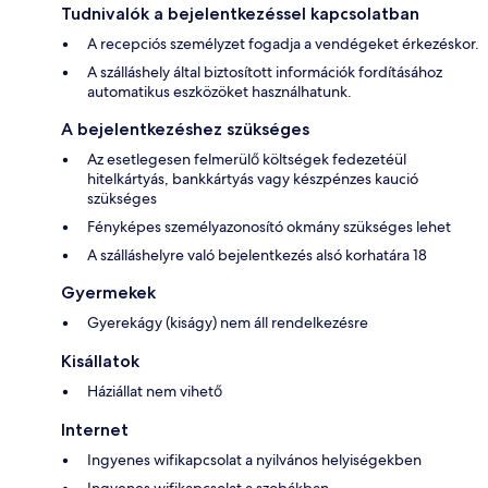
Tudnivalók a bejelentkezéssel kapcsolatban
A recepciós személyzet fogadja a vendégeket érkezéskor.
A szálláshely által biztosított információk fordításához
automatikus eszközöket használhatunk.
A bejelentkezéshez szükséges
Az esetlegesen felmerülő költségek fedezetéül
hitelkártyás, bankkártyás vagy készpénzes kaució
szükséges
Fényképes személyazonosító okmány szükséges lehet
A szálláshelyre való bejelentkezés alsó korhatára 18
Gyermekek
Gyerekágy (kiságy) nem áll rendelkezésre
Kisállatok
Háziállat nem vihető
Internet
Ingyenes wifikapcsolat a nyilvános helyiségekben
Ingyenes wifikapcsolat a szobákban