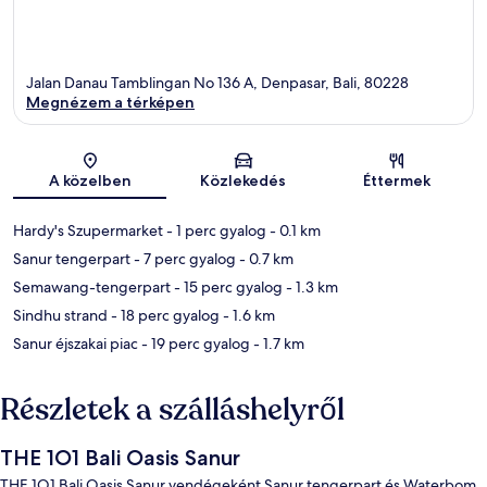
Jalan Danau Tamblingan No 136 A, Denpasar, Bali, 80228
Megnézem a térképen
Térkép
A közelben
Közlekedés
Éttermek
Hardy's Szupermarket
- 1 perc gyalog
- 0.1 km
Sanur tengerpart
- 7 perc gyalog
- 0.7 km
Semawang-tengerpart
- 15 perc gyalog
- 1.3 km
Sindhu strand
- 18 perc gyalog
- 1.6 km
Sanur éjszakai piac
- 19 perc gyalog
- 1.7 km
Részletek a szálláshelyről
THE 1O1 Bali Oasis Sanur
THE 1O1 Bali Oasis Sanur vendégeként Sanur tengerpart és Waterbom