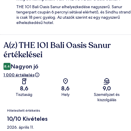
THE 1O1 Bali Oasis Sanur elhelyezkedése nagyszerű. Sanur
tengerpart csupán 6 percnyi sétával elérhető, és Sindhu strand
is csak 18 perc gyalog. Az utazók szerint ez egy nagyszerű
elhelezkedésű hotel.
A(z) THE 1O1 Bali Oasis Sanur
Értékelések
értékelései
Nagyon jó
8,4
1 000 értékelés
8,6
8,6
9,0
Tisztaság
Hely
Személyzet és
kiszolgálás
Értékelések
Hitelesített értékelés
10/10 Kivételes
2026. április 11.