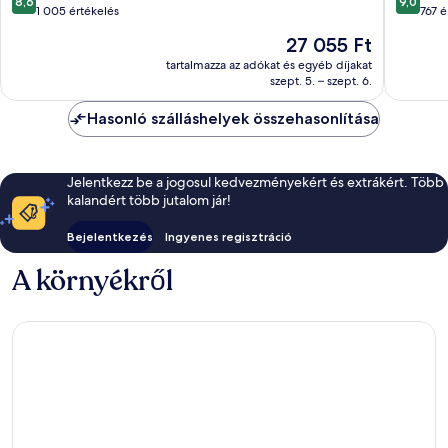
8,6
9,0
Sanur
ennyiből:
ennyiből
1 005 értékelés
767 é
10,
10,
Az
27 055 Ft
Kiváló,
Csodálat
ár
1 005
767
tartalmazza az adókat és egyéb díjakat
27 055 Ft
szept. 5. – szept. 6.
értékelés
értékelé
Hasonló szálláshelyek összehasonlítása
Jelentkezz be a jogosul kedvezményekért és extrákért. Több
kalandért több jutalom jár!
Bejelentkezés
Ingyenes regisztráció
A környékről