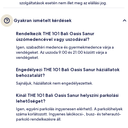
szolgáltatások esetén nem illet meg az elállási jog.
Gyakran ismételt kérdések
Rendelkezik THE 1O1 Bali Oasis Sanur
úszómedencével vagy uszodával?
Igen, szabadtéri medence és gyermekmedence várja a
vendégeket. Az uszoda 9:00 és 21:00 között várja a
vendégeket.
Engedélyezi THE 1O1 Bali Oasis Sanur háziállatok
behozatalát?
Sajnáljuk, háziállatok nem engedélyezettek.
Kínál THE 1O1 Bali Oasis Sanur helyszíni parkolási
lehetőséget?
Igen, egyéni parkolás ingyenesen elérhető. A parkolóhelyek
száma korlátozott. Ingyenes lakókocsi-, busz- és teherautó-
parkoló rendelkezésre áll.