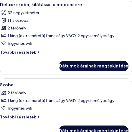
A
Egy szállodai szoba, amelyben egy nagy 
10
Deluxe szoba, kilátással a medencére
következő
32 négyzetméter
szoba
1 hálószoba
összes
képének
2 férőhely
megtekintése:
1 king (extra méretű) franciaágy VAGY 2 egyszemélyes ágy
Deluxe
Ingyenes wifi
szoba,
Deluxe
További részletek
kilátással
szoba,
a
kilátással
Dátumok árainak megtekintése
a
medencére
medencére
további
A
Széf a szobában, íróasztal és laptoph
7
részletei
Szoba
következő
2 férőhely
szoba
1 king (extra méretű) franciaágy VAGY 2 egyszemélyes ágy
összes
képének
Ingyenes wifi
megtekintése:
Szoba
További részletek
Szoba
további
részletei
Dátumok árainak megtekintése