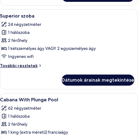
A
Egy szállodai szoba, amelyben egy nagy 
10
Superior szoba
következő
24 négyzetméter
szoba
1 hálószoba
összes
képének
2 férőhely
megtekintése:
1 kétszemélyes ágy VAGY 2 egyszemélyes ágy
Superior
Ingyenes wifi
szoba
Superior
További részletek
szoba
további
Dátumok árainak megtekintése
részletei
A
Egy szállodai szoba, amelyben egy nagy 
13
Cabana With Plunge Pool
következő
62 négyzetméter
szoba
1 hálószoba
összes
képének
2 férőhely
megtekintése:
1 king (extra méretű) franciaágy