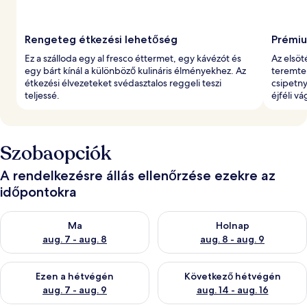
Rengeteg étkezési lehetőség
Prémiu
Ez a szálloda egy al fresco éttermet, egy kávézót és
Az elsöt
egy bárt kínál a különböző kulináris élményekhez. Az
teremte
étkezési élvezeteket svédasztalos reggeli teszi
csipetny
teljessé.
éjféli vá
Szobaopciók
A rendelkezésre állás ellenőrzése ezekre az
időpontokra
A ma esti rendelkezésre állás ellenőrzése: aug. 7 - aug. 8
A holnapi rendelkezésre állás e
Ma
Holnap
aug. 7 - aug. 8
aug. 8 - aug. 9
A mostani hétvégi rendelkezésre állás ellenőrzése: aug. 7 - aug
A következő hétvégi rendelkezé
Ezen a hétvégén
Következő hétvégén
aug. 7 - aug. 9
aug. 14 - aug. 16