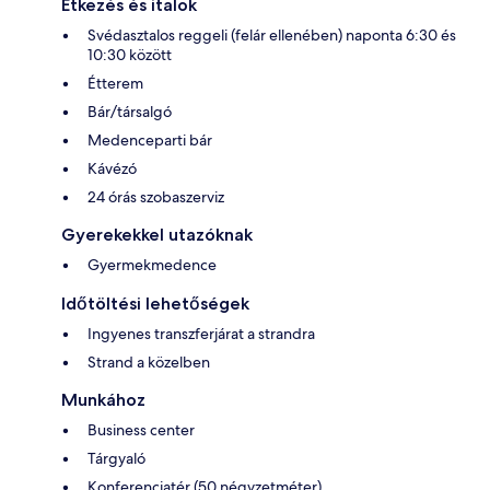
Étkezés és italok
Svédasztalos reggeli (felár ellenében) naponta 6:30 és
10:30 között
Étterem
Bár/társalgó
Medenceparti bár
Kávézó
24 órás szobaszerviz
Gyerekekkel utazóknak
Gyermekmedence
Időtöltési lehetőségek
Ingyenes transzferjárat a strandra
Strand a közelben
Munkához
Business center
Tárgyaló
Konferenciatér (50 négyzetméter)