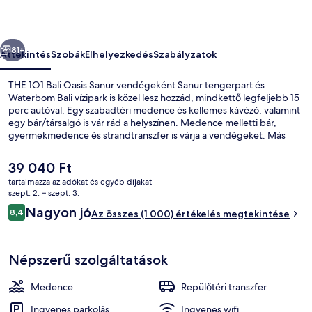
képgalériája
őző
Következő
81+
Áttekintés
Szobák
Elhelyezkedés
Szabályzatok
THE 1O1 Bali Oasis Sanur vendégeként Sanur tengerpart és
Waterbom Bali vízipark is közel lesz hozzád, mindkettő legfeljebb 15
perc autóval. Egy szabadtéri medence és kellemes kávézó, valamint
egy bár/társalgó is vár rád a helyszínen. Medence melletti bár,
gyermekmedence és strandtranszfer is várja a vendégeket. Más
utazók nagyszerű véleménnyel vannak a szálláshely következő
jellemzőiről: segítőkész személyzet és elhelyezkedés.
A
39 040 Ft
jelenlegi
tartalmazza az adókat és egyéb díjakat
ár
szept. 2. – szept. 3.
Szabadtéri medence, nyitva 9:00 és 2
39 040 Ft
Értékelések
Nagyon jó
8,4
Az összes (1 000) értékelés megtekintése
8,4 ennyiből: 10
Népszerű szolgáltatások
Medence
Repülőtéri transzfer
Ingyenes parkolás
Ingyenes wifi