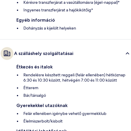
Kérésre transzferjárat a vasútállomásra (éjjel-nappal)*
Ingyenes transzferjárat a hajókikötőig*
Egyéb információ
Dohányzás a kijelölt helyeken
A szálláshely szolgáltatásai
Étkezés és italok
Rendelésre készített reggeli (felár ellenében) hétköznap
6:30 és 10:30 között, hétvégén 7:00 és 11:00 között
Étterem
Bár/társalgó
Gyerekekkel utazóknak
Felár ellenében igénybe vehető gyermekklub
Élelmiszerbolt/kisbolt