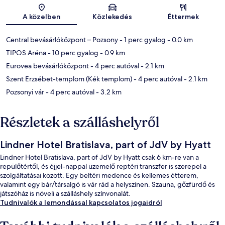
Térkép
A közelben
Közlekedés
Éttermek
Central bevásárlóközpont – Pozsony
- 1 perc gyalog
- 0.0 km
TIPOS Aréna
- 10 perc gyalog
- 0.9 km
Eurovea bevásárlóközpont
- 4 perc autóval
- 2.1 km
Szent Erzsébet-templom (Kék templom)
- 4 perc autóval
- 2.1 km
Pozsonyi vár
- 4 perc autóval
- 3.2 km
Részletek a szálláshelyről
Lindner Hotel Bratislava, part of JdV by Hyatt
Lindner Hotel Bratislava, part of JdV by Hyatt csak 6 km-re van a
repülőtértől, és éjjel-nappal üzemelő reptéri transzfer is szerepel a
szolgáltatásai között. Egy beltéri medence és kellemes étterem,
valamint egy bár/társalgó is vár rád a helyszínen. Szauna, gőzfürdő és
játszóház is növeli a szálláshely színvonalát.
Tudnivalók a lemondással kapcsolatos jogaidról