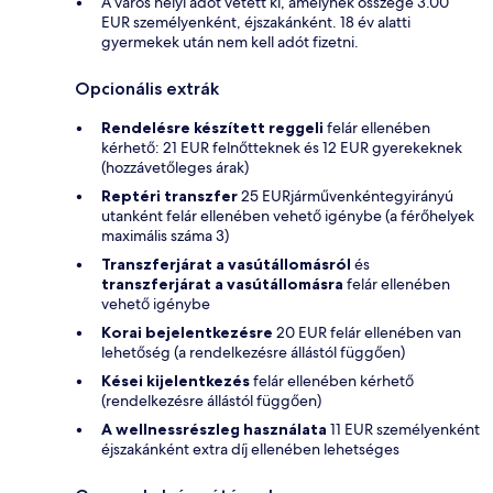
A város helyi adót vetett ki, amelynek összege 3.00
EUR személyenként, éjszakánként. 18 év alatti
gyermekek után nem kell adót fizetni.
Opcionális extrák
Rendelésre készített reggeli
felár ellenében
kérhető: 21 EUR felnőtteknek és 12 EUR gyerekeknek
(hozzávetőleges árak)
Reptéri transzfer
25 EURjárművenkéntegyirányú
utanként felár ellenében vehető igénybe (a férőhelyek
maximális száma 3)
Transzferjárat a vasútállomásról
és
transzferjárat a vasútállomásra
felár ellenében
vehető igénybe
Korai bejelentkezésre
20 EUR felár ellenében van
lehetőség (a rendelkezésre állástól függően)
Kései kijelentkezés
felár ellenében kérhető
(rendelkezésre állástól függően)
A wellnessrészleg használata
11 EUR személyenként
éjszakánként extra díj ellenében lehetséges