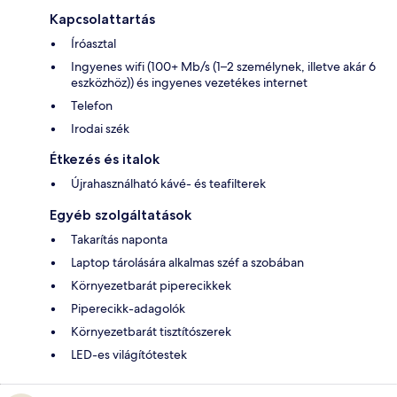
Kapcsolattartás
Íróasztal
Ingyenes wifi (100+ Mb/s (1–2 személynek, illetve akár 6
eszközhöz)) és ingyenes vezetékes internet
Telefon
Irodai szék
Étkezés és italok
Újrahasználható kávé- és teafilterek
Egyéb szolgáltatások
Takarítás naponta
Laptop tárolására alkalmas széf a szobában
Környezetbarát piperecikkek
Piperecikk-adagolók
Környezetbarát tisztítószerek
LED-es világítótestek