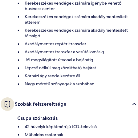
Kerekesszékes vendégek számára igénybe vehető
business center
Kerekesszékes vendégek számára akadálymentesített
étterem
Kerekesszékes vendégek számára akadálymentesített
társalgó
Akadálymentes reptéri transzfer
Akadálymentes transzfer a vasútállomásig
Jól megvilágított útvonal a bejáratig
Lépcső nélkül megközelíthető bejárat
Kórházi ágy rendelkezésre áll
Nagy méretű szőnyegek a szobában
Szobák felszereltsége
Csupa szórakozás
42 hüvelyk képátmérőjű LCD-televízió
Műholdas csatornák