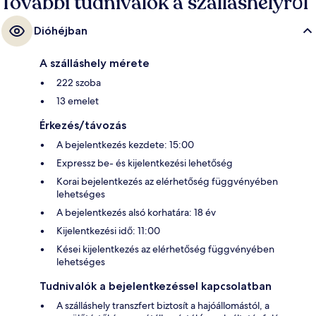
További tudnivalók a szálláshelyről
Dióhéjban
A szálláshely mérete
222 szoba
13 emelet
Érkezés/távozás
A bejelentkezés kezdete: 15:00
Expressz be- és kijelentkezési lehetőség
Korai bejelentkezés az elérhetőség függvényében
lehetséges
A bejelentkezés alsó korhatára: 18 év
Kijelentkezési idő: 11:00
Kései kijelentkezés az elérhetőség függvényében
lehetséges
Tudnivalók a bejelentkezéssel kapcsolatban
A szálláshely transzfert biztosít a hajóállomástól, a