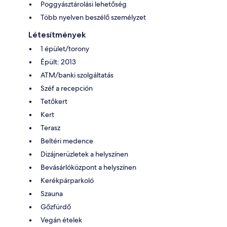
Poggyásztárolási lehetőség
Több nyelven beszélő személyzet
Létesítmények
1 épület/torony
Épült: 2013
ATM/banki szolgáltatás
Széf a recepción
Tetőkert
Kert
Terasz
Beltéri medence
Dizájnerüzletek a helyszínen
Bevásárlóközpont a helyszínen
Kerékpárparkoló
Szauna
Gőzfürdő
Vegán ételek