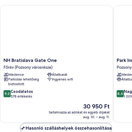
NH Bratislava Gate One
Park Inn
NH
Park
NH Bratislava Gate One
Park I
Bratislava
Inn
Főrév (Pozsony városrésze)
Pozsony 
Gate
by
Medence
Állatbarát
Mede
One
Radisso
Parkolási lehetőség
Ingyenes wifi
Állatb
Főrév
Danube
biztosított
(Pozsony
Bratisla
9.2
8.4
városrésze)
Csodálatos
Pozsony
Nag
9,2
8,4
ennyiből:
ennyiből
578 értékelés
történel
1 009
10,
10,
belváro
Az
30 950 Ft
Csodálatos,
Nagyon
ár
578
jó,
tartalmazza az adókat és egyéb díjakat
30 950 Ft
aug. 10. – aug. 11.
értékelés
1 009
értékelé
Hasonló szálláshelyek összehasonlítása