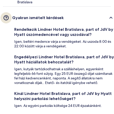
Bratislava
Gyakran ismételt kérdések
Rendelkezik Lindner Hotel Bratislava, part of JdV by
Hyatt úszómedencével vagy uszodával?
Igen, beltéri medence várja a vendégeket. Az uszoda 8:00 és
22:00 között várja a vendégeket.
Engedélyezi Lindner Hotel Bratislava, part of JdV by
Hyatt háziállatok behozatalát?
Igen, kutyák tartózkodhatnak a szálláshelyen, egyenként
legfeljebb 66 font súlyig. Egy 25 EUR összegű díjat számítanak
fel házi kedvencenként, naponta. A segítő állatokra nem
vonatkoznak díjak.. Etető- és itatótál igénybe vehető.
Kínál Lindner Hotel Bratislava, part of JdV by Hyatt
helyszíni parkolási lehetőséget?
Igen. Az egyéni parkolás költsége 24 EUR éjszakánként.