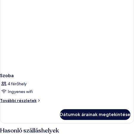
Szoba
4 férőhely
Ingyenes wifi
Szoba
További részletek
további
részletei
Dátumok árainak megtekintése
Hasonló szálláshelyek