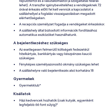
repülőtértől és a vasútállomástól (a szolgáltatás feláras
lehet). A transzfer igénybevételéhez a vendégeknek 72
órával érkezés előtt fel kell venniük a kapcsolatot a
szálláshellyel a foglalási visszaigazolásban megadott
elérhetőségeken.
A recepciós személyzet fogadja a vendégeket érkezéskor.
A szálláshely által biztosított információk fordításához
automatikus eszközöket használhatunk.
A bejelentkezéshez szükséges
Az esetlegesen felmerülő költségek fedezetéül
hitelkártyás, bankkártyás vagy készpénzes kaució
szükséges
Fényképes személyazonosító okmány szükséges lehet
A szálláshelyre való bejelentkezés alsó korhatára 18
Gyermekek
Gyermekklub*
Kisállatok
Házi kedvencek hozhatók (csak kutyák, egyenként
legfeljebb 66 font súlyig)*