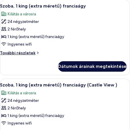
A
Egy szállodai szoba, amelyben egy nag
kilátással
5
franciaágy,
Szoba, 1 king (extra méretű) franciaágy
következő
kilátással
a
Kilátás a városra
a
szoba
városra
városra
24 négyzetméter
összes
további
képének
2 férőhely
részletei
megtekintése:
1 king (extra méretű) franciaágy
Szoba,
Ingyenes wifi
1
Szoba,
További részletek
king
1
(extra
king
Dátumok árainak megtekintése
(extra
méretű)
méretű)
franciaágy
franciaágy
A
Egy szállodai szoba, nagy ablakával, ah
7
további
Szoba, 1 king (extra méretű) franciaágy (Castle View )
következő
részletei
Kilátás a városra
szoba
24 négyzetméter
összes
képének
2 férőhely
megtekintése:
1 king (extra méretű) franciaágy
Szoba,
Ingyenes wifi
1