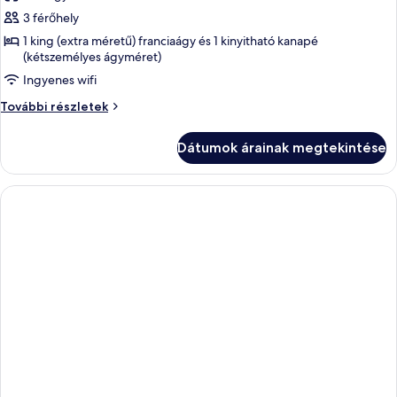
képének
3 férőhely
megtekintése:
1 king (extra méretű) franciaágy és 1 kinyitható kanapé
(kétszemélyes ágyméret)
Junior
lakosztály
Ingyenes wifi
Junior
További részletek
lakosztály
további
Dátumok árainak megtekintése
részletei