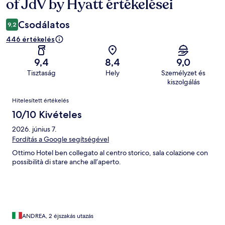
of JdV by Hyatt értékelései
Csodálatos
9,2
446 értékelés
9,4
8,4
9,0
Tisztaság
Hely
Személyzet és
kiszolgálás
Értékelések
Hitelesített értékelés
10/10 Kivételes
2026. június 7.
Fordítás a Google segítségével
Ottimo Hotel ben collegato al centro storico, sala colazione con
possibilità di stare anche all’aperto.
ANDREA, 2 éjszakás utazás