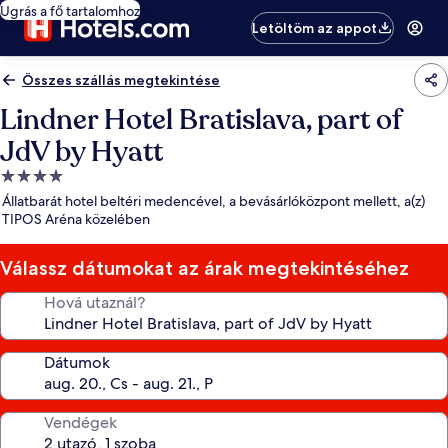
Ugrás a fő tartalomhoz
Letöltöm az appot
Összes szállás megtekintése
Lindner Hotel Bratislava, part of
JdV by Hyatt
4.0
csillagos
Állatbarát hotel beltéri medencével, a bevásárlóközpont mellett, a(z)
szálláshely
TIPOS Aréna közelében
Válassz dátumokat az árak megtekintéséhez
Hová utaznál?
Dátumok
Vendégek