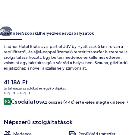
of
JdV
by
őző
Következő
Hyatt
66+
Áttekintés
Szobák
Elhelyezkedés
Szabályzatok
képgalériája
Lindner Hotel Bratislava, part of JdV by Hyatt csak 6 km-re van a
repülőtértől, és éjjel-nappal üzemelő reptéri transzfer is szerepel a
szolgáltatásai között. Egy beltéri medence és kellemes étterem,
valamint egy bár/társalgó is vár rád a helyszínen. Szauna, gőzfürdő
és játszóház is növeli a szálláshely színvonalát.
A
41 186 Ft
jelenlegi
tartalmazza az adókat és egyéb díjakat
ár
aug. 10. – aug. 11.
Beltéri medence
41 186 Ft
Értékelések
Csodálatos
9,2
Az összes (446) értékelés megtekintése
9,2 ennyiből: 10
Népszerű szolgáltatások
Medence
Repülőtéri transzfer