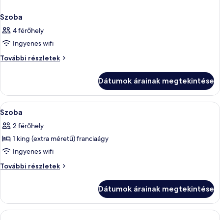
Szoba
4 férőhely
Ingyenes wifi
Szoba
További részletek
további
részletei
Dátumok árainak megtekintése
A
Hipoallergén ágynemű, minibár, széf a
2
Szoba
következő
2 férőhely
szoba
1 king (extra méretű) franciaágy
összes
képének
Ingyenes wifi
megtekintése:
Szoba
További részletek
Szoba
további
részletei
Dátumok árainak megtekintése