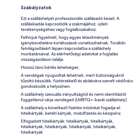
Szabályzatok
Ezt a szálláshelyet professzionális szállásadó kezeli. A
szálláskiadás kapcsolódik a szakmájához, üzleti
tevékenységéhez vagy foglalkozásához.
Felhívjuk figyelmét, hogy egyes létesítmények
igénybevételére korlátozások vonatkozhatnak. További
felvilágosításért lépjen kapcsolatba a szálláshely
munkatársaival. Az elérhetőségi adatokat a foglalási
visszaigazoláson találja.
Hosszú távú bérlés lehetséges.
A vendégek nyugodtak lehetnek, mert biztonságukról
tűzoltó készülék, füstérzékelő és ablakokra szerelt védőrács
gondoskodik a helyszínen.
A szálláshely szexuális irányultságtól és nemi identitástól
függetlenül várja vendégeit (LMBTQ+-barát szálláshely).
A szálláshely a következő fizetési módokat fogadja el:
hitelkártyák, betéti kártyák, mobilfizetés és készpénz.
Elfogadott hitelkártyák: hitelkártyák, hitelkártyák,
hitelkártyák, hitelkártyák, hitelkártyák, hitelkártyák,
hitelkártyák