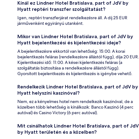
Kínál ez Lindner Hotel Bratislava, part of JdV by
Hyatt reptéri transzfer szolgáltatást?
Igen, reptéri transzferjárat rendelkezésre áll. A díj 25 EUR
járművenként egyirányú utanként.
Mikor van Lindner Hotel Bratislava, part of JdV by
Hyatt bejelentkezési és kijelentkezési ideje?
A bejelentkezésre ekkortól van lehetőség: 15:00. A korai
bejelentkezés feláras (rendelkezésre állástól függ), díja 20 EUR.
Kijelentkezési idő: 11:00. A kései kijelentkezés feláras (a
szolgáltatás biztosítása a rendelkezésre állástól függ).
Gyorsított bejelentkezés és kijelentkezés is igénybe vehető.
Rendelkezik Lindner Hotel Bratislava, part of JdV by
Hyatt helyszíni kaszinóval?
Nem, ez a kényelmes hotel nem rendelkezik kaszinóval, de a
közelben több lehetőség is kínálkozik: Banco Kaszinó (4 perc
autóval) és Casino Victory (6 perc autóval).
Mit csinálhatok Lindner Hotel Bratislava, part of JdV
by Hyatt területén és a közelben?