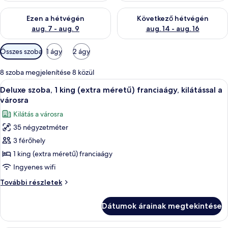
A mostani hétvégi rendelkezésre állás ellenőrzése: aug. 7 - aug
A következő hétvégi rendelkezé
Ezen a hétvégén
Következő hétvégén
aug. 7 - aug. 9
aug. 14 - aug. 16
Szobákhoz
Összes szoba
1 ágy
2 ágy
rendelkezésre
álló
8 szoba megjelenítése 8 közül
szűrők
A
Egy szállodai szoba, amelyben egy nagy
6
Deluxe szoba, 1 king (extra méretű) franciaágy, kilátással a
következő
városra
szoba
Kilátás a városra
összes
35 négyzetméter
képének
3 férőhely
megtekintése:
Deluxe
1 king (extra méretű) franciaágy
szoba,
Ingyenes wifi
1
Deluxe
További részletek
king
szoba,
(extra
1
Dátumok árainak megtekintése
king
méretű)
(extra
franciaágy,
méretű)