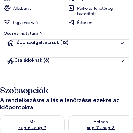
Állatbarát
Parkolási lehetőség
biztosított
Ingyenes wifi
Étterem
Összes mutatása
Főbb szolgáltatások
(12)
Családoknak
(6)
Szobaopciók
A rendelkezésre állás ellenőrzése ezekre az
időpontokra
A ma esti rendelkezésre állás ellenőrzése: aug. 6 - aug. 7
A holnapi rendelkezésre állás e
Ma
Holnap
aug. 6 - aug. 7
aug. 7 - aug. 8