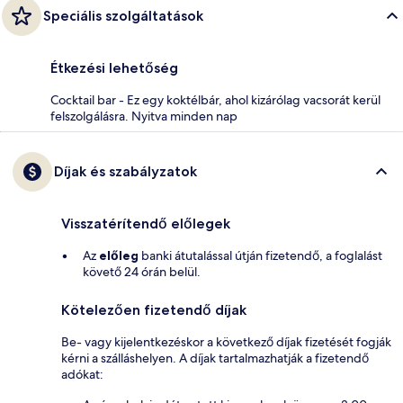
Speciális szolgáltatások
Étkezési lehetőség
Cocktail bar - Ez egy koktélbár, ahol kizárólag vacsorát kerül
felszolgálásra. Nyitva minden nap
Díjak és szabályzatok
Visszatérítendő előlegek
Az
előleg
banki átutalással útján fizetendő, a foglalást
követő 24 órán belül.
Kötelezően fizetendő díjak
Be- vagy kijelentkezéskor a következő díjak fizetését fogják
kérni a szálláshelyen. A díjak tartalmazhatják a fizetendő
adókat: