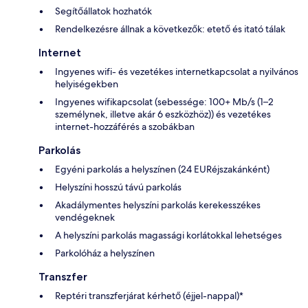
Segítőállatok hozhatók
Rendelkezésre állnak a következők: etető és itató tálak
Internet
Ingyenes wifi- és vezetékes internetkapcsolat a nyilvános
helyiségekben
Ingyenes wifikapcsolat (sebessége: 100+ Mb/s (1–2
személynek, illetve akár 6 eszközhöz)) és vezetékes
internet-hozzáférés a szobákban
Parkolás
Egyéni parkolás a helyszínen (24 EURéjszakánként)
Helyszíni hosszú távú parkolás
Akadálymentes helyszíni parkolás kerekesszékes
vendégeknek
A helyszíni parkolás magassági korlátokkal lehetséges
Parkolóház a helyszínen
Transzfer
Reptéri transzferjárat kérhető (éjjel-nappal)*