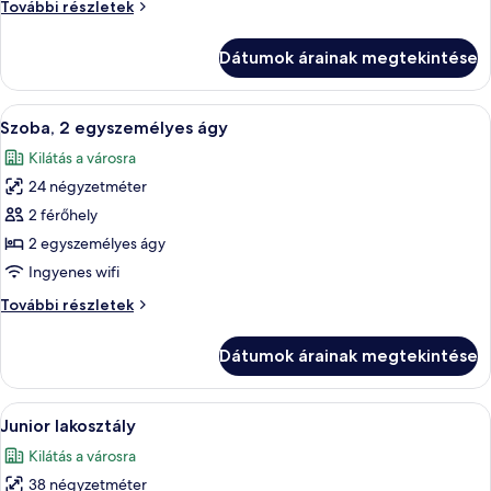
Szoba,
További részletek
king
1
(extra
king
Dátumok árainak megtekintése
(extra
méretű)
méretű)
franciaágy
franciaágy
A
Egy szállodai szoba két ággyal, íróaszta
(Castle
7
(Castle
Szoba, 2 egyszemélyes ágy
következő
View
View
Kilátás a városra
)
szoba
)
további
24 négyzetméter
összes
részletei
képének
2 férőhely
megtekintése:
2 egyszemélyes ágy
Szoba,
Ingyenes wifi
2
Szoba,
További részletek
egyszemélyes
2
ágy
egyszemélyes
Dátumok árainak megtekintése
ágy
további
részletei
A
Egy szállodai szoba, amelyben egy nagy
6
Junior lakosztály
következő
Kilátás a városra
szoba
38 négyzetméter
összes