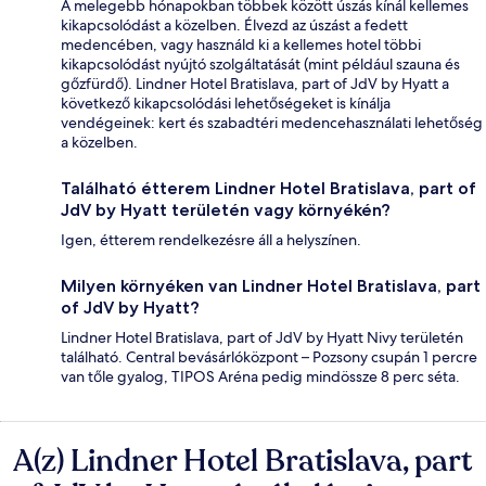
A melegebb hónapokban többek között úszás kínál kellemes
kikapcsolódást a közelben. Élvezd az úszást a fedett
medencében, vagy használd ki a kellemes hotel többi
kikapcsolódást nyújtó szolgáltatását (mint például szauna és
gőzfürdő). Lindner Hotel Bratislava, part of JdV by Hyatt a
következő kikapcsolódási lehetőségeket is kínálja
vendégeinek: kert és szabadtéri medencehasználati lehetőség
a közelben.
Található étterem Lindner Hotel Bratislava, part of
JdV by Hyatt területén vagy környékén?
Igen, étterem rendelkezésre áll a helyszínen.
Milyen környéken van Lindner Hotel Bratislava, part
of JdV by Hyatt?
Lindner Hotel Bratislava, part of JdV by Hyatt Nivy területén
található. Central bevásárlóközpont – Pozsony csupán 1 percre
van tőle gyalog, TIPOS Aréna pedig mindössze 8 perc séta.
A(z) Lindner Hotel Bratislava, part
Értékelések