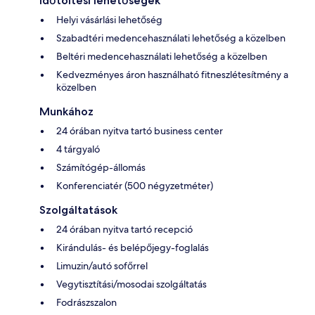
Időtöltési lehetőségek
Helyi vásárlási lehetőség
Szabadtéri medencehasználati lehetőség a közelben
Beltéri medencehasználati lehetőség a közelben
Kedvezményes áron használható fitneszlétesítmény a
közelben
Munkához
24 órában nyitva tartó business center
4 tárgyaló
Számítógép-állomás
Konferenciatér (500 négyzetméter)
Szolgáltatások
24 órában nyitva tartó recepció
Kirándulás- és belépőjegy-foglalás
Limuzin/autó sofőrrel
Vegytisztítási/mosodai szolgáltatás
Fodrászszalon