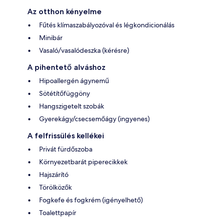
Az otthon kényelme
Fűtés klímaszabályozóval és légkondicionálás
Minibár
Vasaló/vasalódeszka (kérésre)
A pihentető alváshoz
Hipoallergén ágynemű
Sötétítőfüggöny
Hangszigetelt szobák
Gyerekágy/csecsemőágy (ingyenes)
A felfrissülés kellékei
Privát fürdőszoba
Környezetbarát piperecikkek
Hajszárító
Törölközők
Fogkefe és fogkrém (igényelhető)
Toalettpapír