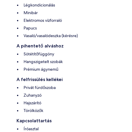
Légkondicionálás
Minibár
Elektromos vízforraló
Papucs
Vasaló/vasalódeszka (kérésre)
A pihentető alváshoz
Sötétítőfüggöny
Hangszigetelt szobák
Prémium ágynemű
A felfrissülés kellékei
Privát fürdőszoba
Zuhanyzó
Hajszárító
Törölközők
Kapcsolattartás
Íróasztal