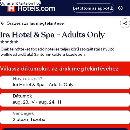
Ugrás a fő tartalomhoz
Letöltöm az appot
Összes szállás megtekintése
Ira Hotel & Spa - Adults Only
4.0
csillagos
Csak felnőtteket fogadó hotel és teljes körű szolgáltatást nyújtó
szálláshely
wellnessfürdő a(z) Santorini-kaldera közelében
Válassz dátumokat az árak megtekintéséhez
Hová utaznál?
Dátumok
Vendégek