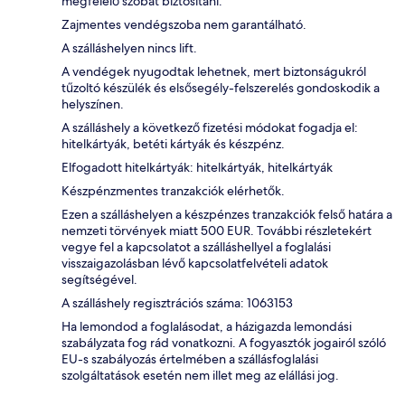
megfelelő szobát biztosítani.
Zajmentes vendégszoba nem garantálható.
A szálláshelyen nincs lift.
A vendégek nyugodtak lehetnek, mert biztonságukról
tűzoltó készülék és elsősegély-felszerelés gondoskodik a
helyszínen.
A szálláshely a következő fizetési módokat fogadja el:
hitelkártyák, betéti kártyák és készpénz.
Elfogadott hitelkártyák: hitelkártyák, hitelkártyák
Készpénzmentes tranzakciók elérhetők.
Ezen a szálláshelyen a készpénzes tranzakciók felső határa a
nemzeti törvények miatt 500 EUR. További részletekért
vegye fel a kapcsolatot a szálláshellyel a foglalási
visszaigazolásban lévő kapcsolatfelvételi adatok
segítségével.
A szálláshely regisztrációs száma: 1063153
Ha lemondod a foglalásodat, a házigazda lemondási
szabályzata fog rád vonatkozni. A fogyasztók jogairól szóló
EU-s szabályozás értelmében a szállásfoglalási
szolgáltatások esetén nem illet meg az elállási jog.