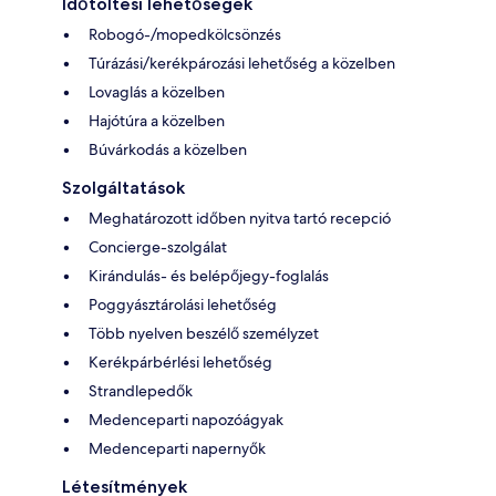
Időtöltési lehetőségek
Robogó-/mopedkölcsönzés
Túrázási/kerékpározási lehetőség a közelben
Lovaglás a közelben
Hajótúra a közelben
Búvárkodás a közelben
Szolgáltatások
Meghatározott időben nyitva tartó recepció
Concierge-szolgálat
Kirándulás- és belépőjegy-foglalás
Poggyásztárolási lehetőség
Több nyelven beszélő személyzet
Kerékpárbérlési lehetőség
Strandlepedők
Medenceparti napozóágyak
Medenceparti napernyők
Létesítmények