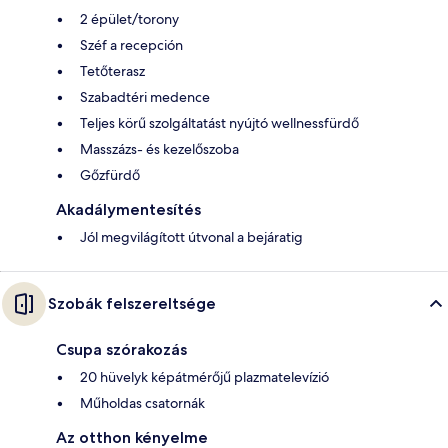
2 épület/torony
Széf a recepción
Tetőterasz
Szabadtéri medence
Teljes körű szolgáltatást nyújtó wellnessfürdő
Masszázs- és kezelőszoba
Gőzfürdő
Akadálymentesítés
Jól megvilágított útvonal a bejáratig
Szobák felszereltsége
Csupa szórakozás
20 hüvelyk képátmérőjű plazmatelevízió
Műholdas csatornák
Az otthon kényelme