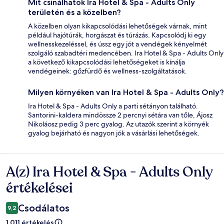
Mit csinálhatok Ira Hotel & Spa - Adults Only
területén és a közelben?
A közelben olyan kikapcsolódási lehetőségek várnak, mint
például hajótúrák, horgászat és túrázás. Kapcsolódj ki egy
wellnesskezeléssel, és ússz egy jót a vendégek kényelmét
szolgáló szabadtéri medencében. Ira Hotel & Spa - Adults Only
a következő kikapcsolódási lehetőségeket is kínálja
vendégeinek: gőzfürdő és wellness-szolgáltatások.
Milyen környéken van Ira Hotel & Spa - Adults Only?
Ira Hotel & Spa - Adults Only a parti sétányon található.
Santorini-kaldera mindössze 2 percnyi sétára van tőle, Ájosz
Nikoláosz pedig 3 perc gyalog. Az utazók szerint a környék
gyalog bejárható és nagyon jók a vásárlási lehetőségek.
A(z) Ira Hotel & Spa - Adults Only
Értékelések
értékelései
Csodálatos
9,2
1 011 értékelés