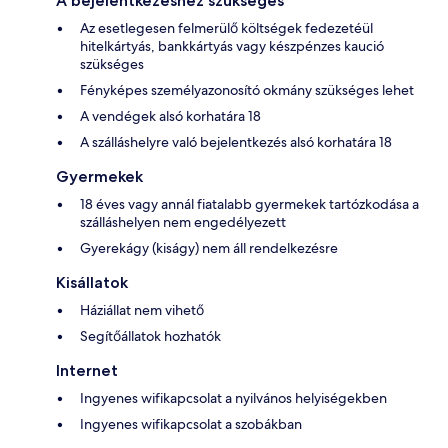
A bejelentkezéshez szükséges
Az esetlegesen felmerülő költségek fedezetéül
hitelkártyás, bankkártyás vagy készpénzes kaució
szükséges
Fényképes személyazonosító okmány szükséges lehet
A vendégek alsó korhatára 18
A szálláshelyre való bejelentkezés alsó korhatára 18
Gyermekek
18 éves vagy annál fiatalabb gyermekek tartózkodása a
szálláshelyen nem engedélyezett
Gyerekágy (kiságy) nem áll rendelkezésre
Kisállatok
Háziállat nem vihető
Segítőállatok hozhatók
Internet
Ingyenes wifikapcsolat a nyilvános helyiségekben
Ingyenes wifikapcsolat a szobákban