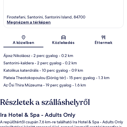
Firostefani, Santorini, Santorini Island, 84700
Megnézem a térképen
Térkép
A közelben
Közlekedés
Éttermek
Ájosz Nikoláosz
- 2 perc gyalog
- 0.2 km
Santorini-kaldera
- 2 perc gyalog
- 0.2 km
Katolikus katerdrális
- 10 perc gyalog
- 0.9 km
Plateia Theotokopoulou (Görög tér)
- 15 perc gyalog
- 1.3 km
Az Ősi Thira Múzeuma
- 19 perc gyalog
- 1.6 km
Részletek a szálláshelyről
Ira Hotel & Spa - Adults Only
A repülőtértől csupán 7,6 km-re található Ira Hotel & Spa - Adults Only
szolgáltatásai között szerepel éjjel-nappal üzemelő reptéri transzfer is.