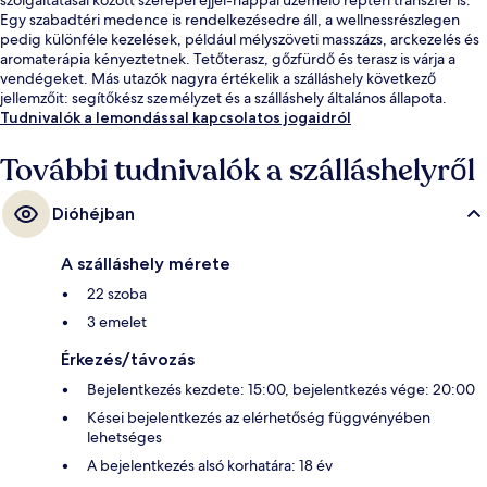
Egy szabadtéri medence is rendelkezésedre áll, a wellnessrészlegen
pedig különféle kezelések, például mélyszöveti masszázs, arckezelés és
aromaterápia kényeztetnek. Tetőterasz, gőzfürdő és terasz is várja a
vendégeket. Más utazók nagyra értékelik a szálláshely következő
jellemzőit: segítőkész személyzet és a szálláshely általános állapota.
Tudnivalók a lemondással kapcsolatos jogaidról
További tudnivalók a szálláshelyről
Dióhéjban
A szálláshely mérete
22 szoba
3 emelet
Érkezés/távozás
Bejelentkezés kezdete: 15:00, bejelentkezés vége: 20:00
Kései bejelentkezés az elérhetőség függvényében
lehetséges
A bejelentkezés alsó korhatára: 18 év