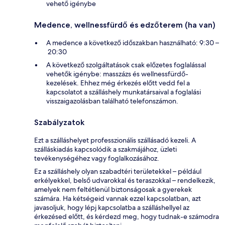
vehető igénybe
Medence, wellnessfürdő és edzőterem (ha van)
A medence a következő időszakban használható: 9:30 –
20:30
A következő szolgáltatások csak előzetes foglalással
vehetők igénybe: masszázs és wellnessfürdő-
kezelések. Ehhez még érkezés előtt vedd fel a
kapcsolatot a szálláshely munkatársaival a foglalási
visszaigazolásban található telefonszámon.
Szabályzatok
Ezt a szálláshelyet professzionális szállásadó kezeli. A
szálláskiadás kapcsolódik a szakmájához, üzleti
tevékenységéhez vagy foglalkozásához.
Ez a szálláshely olyan szabadtéri területekkel – például
erkélyekkel, belső udvarokkal és teraszokkal – rendelkezik,
amelyek nem feltétlenül biztonságosak a gyerekek
számára. Ha kétségeid vannak ezzel kapcsolatban, azt
javasoljuk, hogy lépj kapcsolatba a szálláshellyel az
érkezésed előtt, és kérdezd meg, hogy tudnak-e számodra