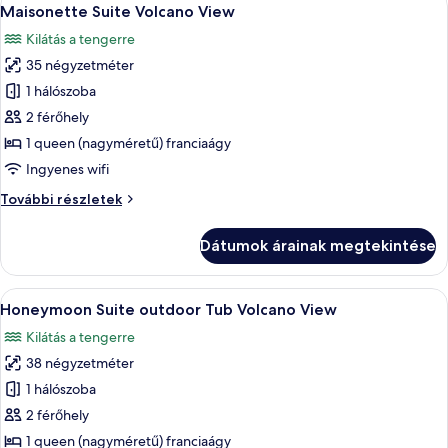
A
28
részletei
Maisonette Suite Volcano View
következő
Kilátás a tengerre
szoba
35 négyzetméter
összes
képének
1 hálószoba
megtekintése:
2 férőhely
Maisonette
1 queen (nagyméretű) franciaágy
Suite
Ingyenes wifi
Volcano
Maisonette
További részletek
View
Suite
Volcano
Dátumok árainak megtekintése
View
további
részletei
A
Egy modern szállodai szoba, amelyben e
8
Honeymoon Suite outdoor Tub Volcano View
következő
Kilátás a tengerre
szoba
38 négyzetméter
összes
képének
1 hálószoba
megtekintése:
2 férőhely
Honeymoon
1 queen (nagyméretű) franciaágy