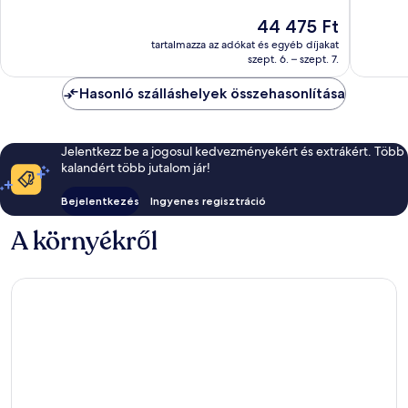
10,
10,
Az
44 475 Ft
Csodálatos,
Kiváló,
ár
272
14
tartalmazza az adókat és egyéb díjakat
44 475 Ft
szept. 6. – szept. 7.
értékelés
értékelé
Hasonló szálláshelyek összehasonlítása
Jelentkezz be a jogosul kedvezményekért és extrákért. Több
kalandért több jutalom jár!
Bejelentkezés
Ingyenes regisztráció
A környékről