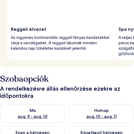
Reggeli élvezet
Spa n
Az ingyenes kontinentális reggeli fényes kezdetekkel
A teljes
várja a vendégeket. A reggeli lakomák minden
páros ke
kalandos nap tökéletes kezdését jelentik.
szolgál
gőzfürdő
Szobaopciók
A rendelkezésre állás ellenőrzése ezekre az
időpontokra
A ma esti rendelkezésre állás ellenőrzése: aug. 9 - aug. 10
A holnapi rendelkezésre állás e
Ma
Holnap
aug. 9 - aug. 10
aug. 10 - aug. 11
A mostani hétvégi rendelkezésre állás ellenőrzése: aug. 14 - au
A következő hétvégi rendelkezé
Ezen a hétvégén
Következő hétvégén