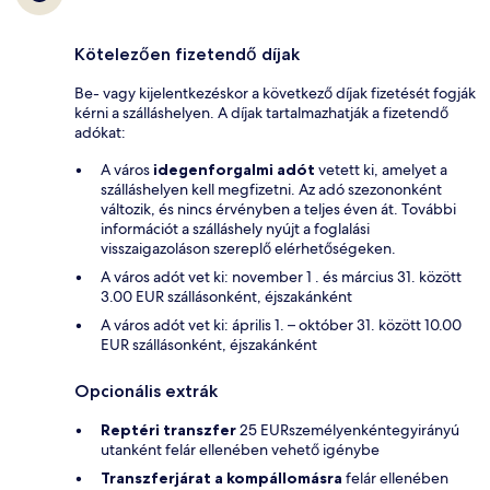
Kötelezően fizetendő díjak
Be- vagy kijelentkezéskor a következő díjak fizetését fogják
kérni a szálláshelyen. A díjak tartalmazhatják a fizetendő
adókat:
A város
idegenforgalmi adót
vetett ki, amelyet a
szálláshelyen kell megfizetni. Az adó szezononként
változik, és nincs érvényben a teljes éven át. További
információt a szálláshely nyújt a foglalási
visszaigazoláson szereplő elérhetőségeken.
A város adót vet ki: november 1 . és március 31. között
3.00 EUR szállásonként, éjszakánként
A város adót vet ki: április 1. – október 31. között 10.00
EUR szállásonként, éjszakánként
Opcionális extrák
Reptéri transzfer
25 EURszemélyenkéntegyirányú
utanként felár ellenében vehető igénybe
Transzferjárat a kompállomásra
felár ellenében