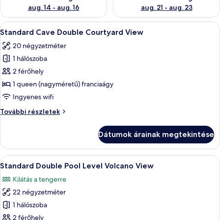
aug. 14 - aug. 16
aug. 21 - aug. 23
A
Egy szállodai szoba, amelyben található
8
Standard Cave Double Courtyard View
következő
20 négyzetméter
szoba
1 hálószoba
összes
képének
2 férőhely
megtekintése:
1 queen (nagyméretű) franciaágy
Standard
Ingyenes wifi
Cave
Standard
További részletek
Double
Cave
Courtyard
Double
Dátumok árainak megtekintése
Courtyard
View
View
további
A
Egy erkély, ahol van egy medence, egy 
17
részletei
Standard Double Pool Level Volcano View
következő
Kilátás a tengerre
szoba
22 négyzetméter
összes
képének
1 hálószoba
megtekintése:
2 férőhely