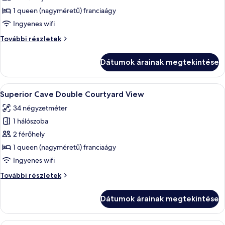
Standard
1 queen (nagyméretű) franciaágy
Double
Ingyenes wifi
Pool
Standard
További részletek
Level
Double
Volcano
Pool
Dátumok árainak megtekintése
View
Level
Volcano
View
A
Egy modern hálószoba, amelyben egy nagy
24
további
Superior Cave Double Courtyard View
következő
részletei
34 négyzetméter
szoba
1 hálószoba
összes
képének
2 férőhely
megtekintése:
1 queen (nagyméretű) franciaágy
Superior
Ingyenes wifi
Cave
Superior
További részletek
Double
Cave
Courtyard
Double
Dátumok árainak megtekintése
Courtyard
View
View
további
Egy hálószoba, amelyben található egy á