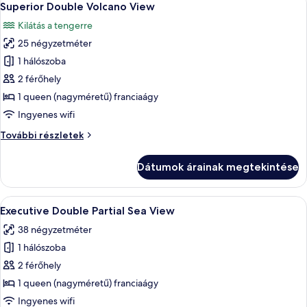
8
további
Superior Double Volcano View
következő
részletei
Kilátás a tengerre
szoba
25 négyzetméter
összes
képének
1 hálószoba
megtekintése:
2 férőhely
Superior
1 queen (nagyméretű) franciaágy
Double
Ingyenes wifi
Volcano
Superior
További részletek
View
Double
Volcano
Dátumok árainak megtekintése
View
további
részletei
A
Egy erkély, ahol van egy asztal, egy szék
10
Executive Double Partial Sea View
következő
38 négyzetméter
szoba
1 hálószoba
összes
képének
2 férőhely
megtekintése:
1 queen (nagyméretű) franciaágy
Executive
Ingyenes wifi