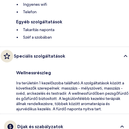
Ingyenes wifi
Telefon
Egyéb szolgáltatások
Takarítás naponta
Széf a szobában
Speciális szolgáltatások
Wellnessrészleg
Ira területén 1 kezelőszoba található.A szolgáltatások között a
következők szerepelnek: masszázs - mélyszöveti, masszázs -
svéd, arckezelés és testradír. A wellnessfürdőben pezsgőfürdő
és gőzfürdő biztosított. A legkülönfélébb kezelési terápiák
állnak rendelkezésre, többek között aromaterápia és
ajurvédikus kezelés. A fürdő naponta nyitva tart.
Díjak és szabályzatok