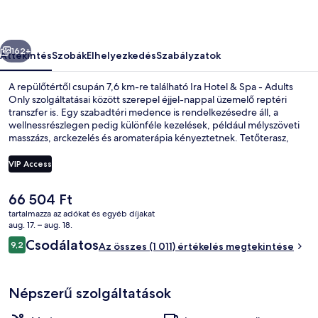
Adults
Only
őző
Következő
képgalériája
162+
Áttekintés
Szobák
Elhelyezkedés
Szabályzatok
A repülőtértől csupán 7,6 km-re található Ira Hotel & Spa - Adults
Only szolgáltatásai között szerepel éjjel-nappal üzemelő reptéri
transzfer is. Egy szabadtéri medence is rendelkezésedre áll, a
wellnessrészlegen pedig különféle kezelések, például mélyszöveti
masszázs, arckezelés és aromaterápia kényeztetnek. Tetőterasz,
gőzfürdő és terasz is várja a vendégeket. Más utazók nagyra
értékelik a szálláshely következő jellemzőit: segítőkész személyzet és
VIP Access
a szálláshely általános állapota.
A
66 504 Ft
Master Suite outdoor Tub Volcano View
jelenlegi
tartalmazza az adókat és egyéb díjakat
ár
aug. 17. – aug. 18.
66 504 Ft
Értékelések
Csodálatos
9,2
Az összes (1 011) értékelés megtekintése
9,2 ennyiből: 10
Népszerű szolgáltatások