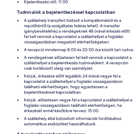
Kijelentkezési idő: 11:00
Tudnivalók a bejelentkezéssel kapcsolatban
A szálláshely transzfert biztosít a kompállomástól és a
repülőtértől (a szolgáltatás feláras lehet). A transzfer
igénybevételéhez a vendégeknek 48 órával érkezés előtt
fel kell venniük a kapcsolatot a szálláshellyel a foglalási
visszaigazolásban megadott elérhetőségeken.
A recepció mindennap 8:00 és 20:00 óra között tart nyitva.
A vendégeknek előzetesen fel kell venniük a kapcsolatot a
szálláshellyel a bejelentkezési tudnivalókért. A recepción
csak korlátozott ideig van személyzet.
Kérjük, érkezése előtt legalább 24 órával vegye fel a
kapcsolatot a szálláshellyel a foglalási visszaigazoláson
található elérhetőségen, hogy egyeztessen a
bejelentkezéssel kapcsolatban.
Kérjük, előzetesen vegye fel a kapcsolatot a szálláshellyel a
foglalási visszaigazoláson található elérhetőségen, ha
érkezését ennél későbbre tervezi: 15:00.
A szálláshely által biztosított információk fordításához
automatikus eszközöket használhatunk.