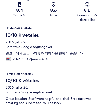
9,4
9,6
9,6
Tisztaság
Hely
Személyzet és
kiszolgálás
Értékelések
Hitelesített értékelés
10/10 Kivételes
2026. július 20.
Fordítás a Google segítségével
발코니에서 보는 바다뷰와 티라마을 전망이 좋습니다.
HYUNCHUL, 2 éjszakás utazás
Hitelesített értékelés
10/10 Kivételes
2026. július 20.
Fordítás a Google segítségével
Great location. Staff were helpful and kind. Breakfast was
amazing and supersized. Will be back