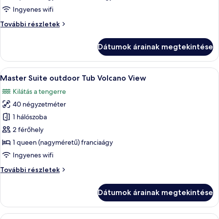
Suite
Ingyenes wifi
outdoor
Honeymoon
További részletek
Tub
Suite
Volcano
outdoor
Dátumok árainak megtekintése
View
Tub
Volcano
View
A
Egy erkély, melynek része egy kőfal, eg
13
további
Master Suite outdoor Tub Volcano View
következő
részletei
Kilátás a tengerre
szoba
40 négyzetméter
összes
képének
1 hálószoba
megtekintése:
2 férőhely
Master
1 queen (nagyméretű) franciaágy
Suite
Ingyenes wifi
outdoor
Master
További részletek
Tub
Suite
Volcano
outdoor
Dátumok árainak megtekintése
View
Tub
Volcano
View
A
Egy modern szállodai szoba, amelyben e